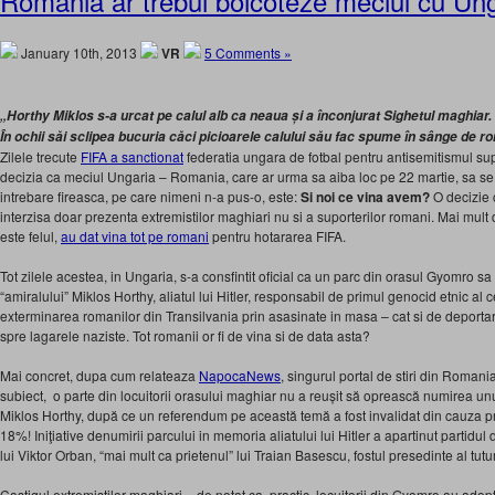
Romania ar trebui boicoteze meciul cu Un
January 10th, 2013
VR
5 Comments »
„Horthy Miklos s-a urcat pe calul alb ca neaua și a înconjurat Sighetul maghiar.
În ochii săi sclipea bucuria
căci picioarele calului său fac spume în sânge de r
Zilele trecute
FIFA a sanctionat
federatia ungara de fotbal pentru antisemitismul su
decizia ca meciul Ungaria – Romania, care ar urma sa aiba loc pe 22 martie, sa se 
intrebare fireasca, pe care nimeni n-a pus-o, este:
Si noi ce vina avem?
O decizie c
interzisa doar prezenta extremistilor maghiari nu si a suporterilor romani. Mai mult 
este felul,
au dat vina tot pe romani
pentru hotararea FIFA.
Tot zilele acestea, in Ungaria, s-a consfintit oficial ca un parc din orasul Gyomro
“amiralului” Miklos Horthy, aliatul lui Hitler, responsabil de primul genocid etnic al 
exterminarea romanilor din Transilvania prin asasinate in masa – cat si de deporta
spre lagarele naziste. Tot romanii or fi de vina si de data asta?
Mai concret, dupa cum relateaza
NapocaNews
, singurul portal de stiri din Romani
subiect, o parte din locuitorii orasului maghiar nu a reușit să oprească numirea unu
Miklos Horthy, după ce un referendum pe această temă a fost invalidat din cauza pre
18%! Iniţiative denumirii parcului in memoria aliatului lui Hitler a apartinut partidul
lui Viktor Orban, “mai mult ca prietenul” lui Traian Basescu, fostul presedinte al tutu
Castigul extremistilor maghiari – de notat ca, practic, locuitorii din Gyomro au ad