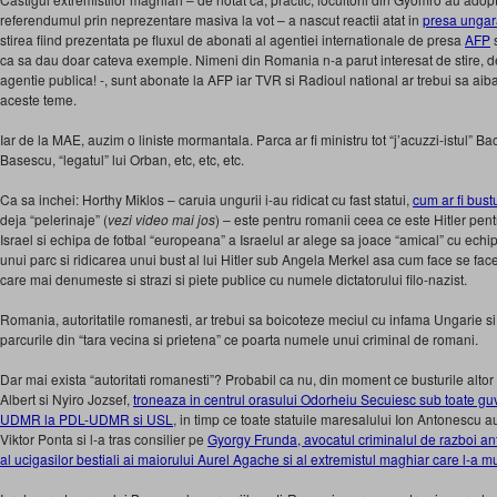
referendumul prin neprezentare masiva la vot – a nascut reactii atat in
presa ungar
stirea fiind prezentata pe fluxul de abonati al agentiei internationale de presa
AFP
s
ca sa dau doar cateva exemple. Nimeni din Romania n-a parut interesat de stire, d
agentie publica! -, sunt abonate la AFP iar TVR si Radioul national ar trebui sa ai
aceste teme.
Iar de la MAE, auzim o liniste mormantala. Parca ar fi ministru tot “j’acuzzi-istul” Bac
Basescu, “legatul” lui Orban, etc, etc, etc.
Ca sa inchei: Horthy Miklos – caruia ungurii i-au ridicat cu fast statui,
cum ar fi bus
deja “pelerinaje” (
vezi video mai jos
) – este pentru romanii ceea ce este Hitler pent
Israel si echipa de fotbal “europeana” a Israelul ar alege sa joace “amical” cu ech
unui parc si ridicarea unui bust al lui Hitler sub Angela Merkel asa cum face se fac
care mai denumeste si strazi si piete publice cu numele dictatorului filo-nazist.
Romania, autoritatile romanesti, ar trebui sa boicoteze meciul cu infama Ungarie si s
parcurile din “tara vecina si prietena” ce poarta numele unui criminal de romani.
Dar mai exista “autoritati romanesti”? Probabil ca nu, din moment ce busturile altor
Albert si Nyiro Jozsef,
troneaza in centrul orasului Odorheiu Secuiesc sub toate guv
UDMR la PDL-UDMR si USL
, in timp ce toate statuile maresalului Ion Antonescu a
Viktor Ponta si l-a tras consilier pe
Gyorgy Frunda, avocatul criminalul de razboi an
al ucigasilor bestiali ai maiorului Aurel Agache si al extremistul maghiar care l-a mu