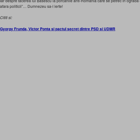
Iar despre tacerea lui Basescu la porcariile anti-Romania care se petrec in ograda ce
afara politicii”… Dumnezeu sa-l ierte!
Cititi si:
Gyorgy Frunda, Victor Ponta si pactul secret dintre PSD si UDMR