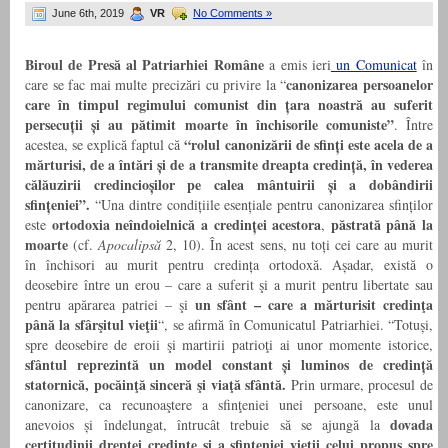
June 6th, 2019
VR
No Comments »
Biroul de Presă al Patriarhiei Române
a emis ieri
un Comunicat
în
canonizarea persoanelor
care se fac mai multe precizări cu privire la “
care în timpul regimului comunist din țara noastră au suferit
persecuții și au pătimit moarte în închisorile comuniste”
. Între
“rolul canonizării de sfinți este acela de a
acestea, se explică faptul că
mărturisi, de a întări și de a transmite dreapta credință, în vederea
călăuzirii credincioșilor pe calea mântuirii și a dobândirii
sfințeniei”.
“Una dintre condițiile esențiale pentru canonizarea sfinților
ortodoxia neîndoielnică a credinței acestora
păstrată până la
este
,
moarte
(cf.
Apocalipsă
2, 10). În acest sens, nu toți cei care au murit
în închisori au murit pentru credința ortodoxă. Așadar, există o
deosebire între un erou – care a suferit şi a murit pentru libertate sau
un sfânt – care a mărturisit credinţa
pentru apărarea patriei – şi
până la sfârşitul vieţii
“, se afirmă în Comunicatul Patriarhiei. “Totuși,
spre deosebire de eroii şi martirii patrioţi ai unor momente istorice,
sfântul reprezintă un model constant și luminos de credință
statornică, pocăinţă sinceră şi viaţă sfântă.
Prin urmare, procesul de
canonizare, ca recunoaştere a sfinţeniei unei persoane, este unul
dovada
anevoios și îndelungat, întrucât trebuie să se ajungă la
certitudinii dreptei credințe și a sfințeniei vieții celui propus spre