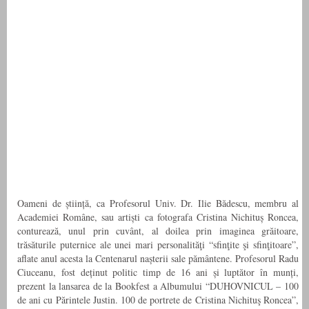
Oameni de știință, ca Profesorul Univ. Dr. Ilie Bădescu, membru al
Academiei Române, sau artiști ca fotografa Cristina Nichituș Roncea,
conturează, unul prin cuvânt, al doilea prin imaginea grăitoare,
trăsăturile puternice ale unei mari
personalităţi “sfinţite şi sfinţitoare”,
aflate anul acesta la Centenarul nașterii sale pământene. Profesorul Radu
Ciuceanu, fost deținut politic timp de 16 ani și luptător în munți,
prezent la lansarea de la Bookfest a Albumului “DUHOVNICUL –
100
de ani cu Părintele Justin. 100 de portrete de Cristina Nichituş Roncea”
,