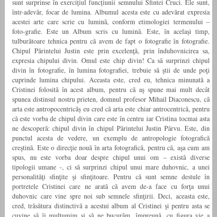
sunt surprinse în exercițiul funcțiunii semnului Sfintei Cruci. Ele sunt,
într-adevăr, focar de lumina. Albumul acesta este cu adevărat expresia
acestei arte care scrie cu lumină, conform etimologiei termenului –
foto-grafie. Este un Album scris cu lumină. Este, în același timp,
tulburătoare tehnica pentru că avem de fapt o fotografie în fotografie.
Chipul Părintelui Justin este prin excelenţă, prin înduhovnicirea sa,
expresia chipului divin. Omul este chip divin! Ca să surprinzi chipul
divin în fotografie, în lumina fotografiei, trebuie să ştii de unde poţi
cuprinde lumina chipului. Aceasta este, cred eu, tehnica minunată a
Cristinei folosită în acest album, pentru că aş spune mai mult decât
spunea distinsul nostru prieten, domnul profesor Mihail Diaconescu, că
arta este antropocentricăș eu cred că arta este chiar antrocentrică, pentru
că este vorba de chipul divin care este în centru iar Cristina tocmai asta
ne descoperă: chipul divin în chipul Părintelui Justin Pârvu. Este, din
punctul acesta de vedere, un exemplu de antropologie fotografică
creştină. Este o direcţie nouă în arta fotografică, pentru că, aşa cum am
spus, nu este vorba doar despre chipul unui om – există diverse
tipologii umane -, ci să surprinzi chipul unui mare duhovnic, a unei
personalităţi sfinţite şi sfinţitoare. Pentru că sunt semne destule în
portretele Cristinei care ne arată că avem de-a face cu forţa unui
duhovnic care vine spre noi sub semnele sfinţirii. Deci, aceasta este,
cred, trăsătura distinctivă a acestui album al Cristinei şi pentru asta se
cuvine să îi mulţumim şi să ne bucurăm, împreună, cu figura vie a