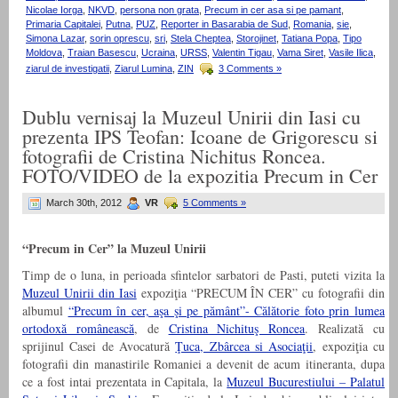
Nicolae Iorga
,
NKVD
,
persona non grata
,
Precum in cer asa si pe pamant
,
Primaria Capitalei
,
Putna
,
PUZ
,
Reporter in Basarabia de Sud
,
Romania
,
sie
,
Simona Lazar
,
sorin oprescu
,
sri
,
Stela Cheptea
,
Storojinet
,
Tatiana Popa
,
Tipo
Moldova
,
Traian Basescu
,
Ucraina
,
URSS
,
Valentin Tigau
,
Vama Siret
,
Vasile Ilica
,
ziarul de investigatii
,
Ziarul Lumina
,
ZIN
3 Comments »
Dublu vernisaj la Muzeul Unirii din Iasi cu
prezenta IPS Teofan: Icoane de Grigorescu si
fotografii de Cristina Nichitus Roncea.
FOTO/VIDEO de la expozitia Precum in Cer
March 30th, 2012
VR
5 Comments »
“Precum in Cer” la Muzeul Unirii
Timp de o luna, in perioada sfintelor sarbatori de Pasti, puteti vizita la
Muzeul Unirii din Iasi
expoziţia “PRECUM ÎN CER” cu fotografii din
albumul
“Precum în cer, aşa şi pe pământ”- Călătorie foto prin lumea
ortodoxă românească
, de
Cristina Nichituş Roncea
. Realizată cu
sprijinul Casei de Avocatură
Ţuca, Zbârcea si Asociaţii
, expoziţia cu
fotografii din manastirile Romaniei a devenit de acum itineranta, dupa
ce a fost intai prezentata in Capitala, la
Muzeul Bucurestiului – Palatul