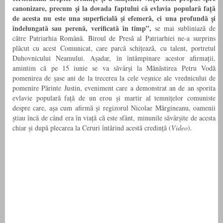
canonizare, precum și la dovada faptului că evlavia populară față
de acesta nu este una superficială şi efemeră, ci una profundă și
îndelungată sau perenă, verificată în timp”,
se mai subliniază de
către Patriarhia Română. Biroul de Presă al Patriarhiei ne-a surprins
plăcut cu acest Comunicat, care parcă schițează, cu talent, portretul
Duhovnicului Neamului. Așadar, în întâmpinare acestor afirmații,
amintim că pe 15 iunie se va săvârși la Mănăstirea Petru Vodă
pomenirea de șase ani de la trecerea la cele veșnice ale vrednicului de
pomenire Părinte Justin, eveniment care a demonstrat an de an sporita
evlavie populară față de un erou și martir al temnițelor comuniste
despre care, așa cum afirmă și regizorul Nicolae Mărgineanu, oamenii
știau încă de când era în viață că este sfânt, minunile săvârșite de acesta
chiar și după plecarea la Ceruri întărind acestă credință (
Video
).