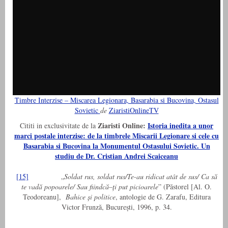
Timbre Interzise – Miscarea Legionara, Basarabia si Bucovina, Ostasul
Sovietic
de
ZiaristiOnlineTV
Ziaristi Online:
Istoria inedita a unor
Cititi in exclusivitate de la
marci postale interzise: de la timbrele Miscarii Legionare si cele cu
Basarabia si Bucovina la Monumentul Ostasului Sovietic. Un
studiu de Dr. Cristian Andrei Scaiceanu
[15]
„
Soldat rus, soldat rus/Te-au ridicat atât de sus/ Ca să
te vadă popoarele/ Sau fiindcă–ți put picioarele
” (Păstorel [Al. O.
Teodoreanu],
Bahice și politice
, antologie de G. Zarafu, Editura
Victor Frunză, București, 1996, p. 34.