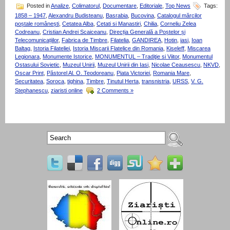
Posted in
Analize
,
Colimatorul
,
Documentare
,
Editoriale
,
Top News
Tags:
1858 – 1947
,
Alexandru Budisteanu
,
Basrabia
,
Bucovina
,
Catalogul mărcilor
poștale românești
,
Cetatea Alba
,
Cetati si Manastiri
,
Chilia
,
Corneliu Zelea
Codreanu
,
Cristian Andrei Scaiceanu
,
Direcția Generală a Poștelor și
Telecomunicațiilor
,
Fabrica de Timbre
,
Filatelia
,
GANDIREA
,
Hotin
,
iasi
,
Ioan
Baltag
,
Istoria Filateliei
,
Istoria Miscarii Flatelice din Romania
,
Kiseleff
,
Miscarea
Legionara
,
Monumente Istorice
,
MONUMENTUL – Tradiţie si Viitor
,
Monumentul
Ostasului Sovietic
,
Muzeul Unirii
,
Muzeul Unirii din Iasi
,
Nicolae Ceausescu
,
NKVD
,
Oscar Print
,
Păstorel Al. O. Teodoreanu
,
Piata Victoriei
,
Romania Mare
,
Securitatea
,
Soroca
,
tighina
,
Timbre
,
Tinutul Herta
,
transnistria
,
URSS
,
V. G.
Stephanescu
,
ziaristi online
2 Comments »