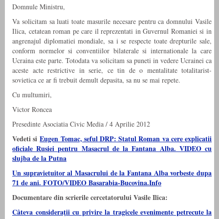
Domnule Ministru,
Va solicitam sa luati toate masurile necesare pentru ca domnului Vasile
Ilica, cetatean roman pe care il reprezentati in Guvernul Romaniei si in
angrenajul diplomatiei mondiale, sa i se respecte toate drepturile sale,
conform normelor si conventiilor bilaterale si internationale la care
Ucraina este parte. Totodata va solicitam sa puneti in vedere Ucrainei ca
aceste acte restrictive in serie, ce tin de o mentalitate totalitarist-
sovietica ce ar fi trebuit demult depasita, sa nu se mai repete.
Cu multumiri,
Victor Roncea
Presedinte Asociatia Civic Media / 4 Aprilie 2012
Vedeti si
Eugen Tomac, seful DRP: Statul Roman va cere explicatii
oficiale Rusiei pentru Masacrul de la Fantana Alba. VIDEO cu
slujba de la Putna
Un supravietuitor al Masacrului de la Fantana Alba vorbeste dupa
71 de ani. FOTO/VIDEO Basarabia-Bucovina.Info
Documentare din scrierile cercetatorului Vasile Ilica:
Câteva consideraţii cu privire la tragicele evenimente petrecute la