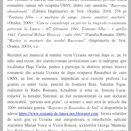
romanilor ramasi sub ocupatia URSS, dintre care amintim: “
Bucovina
abandonată”
(Editura Imprimeriei de Vest, Oradea, 2010, 576 p)
“
Fantana Alba – o marturie de sânge: istorie, amintiri, marturii
”
(Oradea, 2009); “
Cateva consideraţii cu privire la tragicele evenimente
petrecute la Lunca – 6/7 februarie 1941, Fantana Alba – 1 aprilie
1941, Cimitirul Militar Horecea – iulie 1941
” (Familia Romana, 2009);
“
Martiri si marturii din nordul Bucovinei
” (Imprimeria de Vest,
Oradea, 2003); s.a.
Recentul act inamical al statului vecin Ucraina survine dupa ce, pe 16
iulie anul trecut, doi ziaristi romani profesionisti care se indreptau spre
localitatea Hagi Curda, pentru a participa la sfintirea primei biserici
romanesti din actuala Ucraina de dupa ocuparea Basarabiei de catre
URSS, au fost, de asemenea, impiedicati sa-si exercite profesia. La
granita cu statul vecin, punctul de frontiera Reni, Valentin Tigau,
realizator la Radio Romania Actualitati si sotia sa, Simona Lazar,
redactor la Jurnalul National, au fost incunostiintati ca
sunt declarati
indezirabili, “persona non grata”, ca urmare a unei serii de articole din
2009, intitulata generic “
Reporter in Basarabia de Sud
” si disponibila la
adresa
https://www.romanii-de-langa-noi.blogspot.com
. Istoria relatiilor
de acest gen cu Ucraina mai inregistreaza si interdictiile aplicate
ziaristilor Marian Voicu si Victor Roncea, scriitorilor George Muntean,
Ion Beldeanu si Eugen Patras, fost vicepresedinte al Societatii pentru