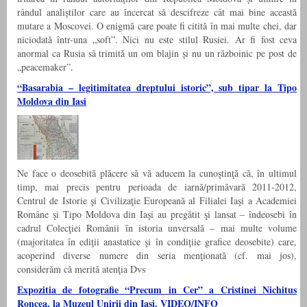
rândul analiștilor care au încercat să descifreze cât mai bine această
mutare a Moscovei. O enigmă care poate fi citită în mai multe chei, dar
niciodată într-una „soft”. Nici nu este stilul Rusiei. Ar fi fost ceva
anormal ca Rusia să trimită un om blajin și nu un războinic pe post de
„peacemaker”.
“Basarabia – legitimitatea dreptului istoric”, sub tipar la Tipo
Moldova din Iasi
Ne face o deosebită plăcere să vă aducem la cunoştinţă că, în ultimul
timp, mai precis pentru perioada de iarnă/primăvară 2011-2012,
Centrul de Istorie şi Civilizaţie Europeană al Filialei Iaşi a Academiei
Române şi Tipo Moldova din Iaşi au pregătit şi lansat – îndeosebi în
cadrul Colecţiei Românii în istoria unversală – mai multe volume
(majoritatea în ediţii anastatice şi în condiţiie grafice deosebite) care,
acoperind diverse numere din seria menţionată (cf. mai jos),
considerăm că merită atenţia Dvs
Expozitia de fotografie “Precum in Cer” a Cristinei Nichitus
Roncea, la Muzeul Unirii din Iasi. VIDEO/INFO