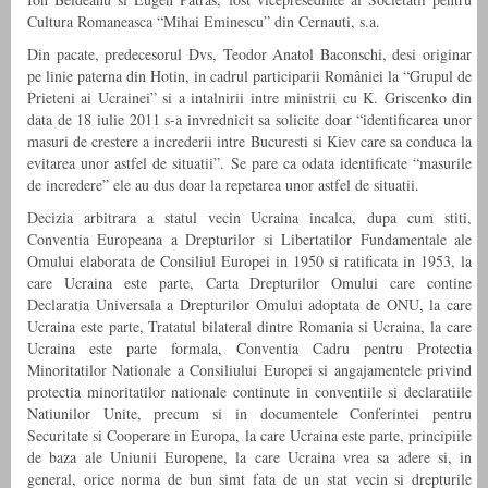
Cultura Romaneasca “Mihai Eminescu” din Cernauti, s.a.
Din pacate, predecesorul Dvs, Teodor Anatol Baconschi, desi originar
pe linie paterna din Hotin, in cadrul participarii României la “Grupul de
Prieteni ai Ucrainei” si a intalnirii intre ministrii cu K. Griscenko din
data de 18 iulie 2011 s-a invrednicit sa solicite doar “identificarea unor
masuri de crestere a increderii intre Bucuresti si Kiev care sa conduca la
evitarea unor astfel de situatii”. Se pare ca odata identificate “masurile
de incredere” ele au dus doar la repetarea unor astfel de situatii.
Decizia arbitrara a statul vecin Ucraina incalca, dupa cum stiti,
Conventia Europeana a Drepturilor si Libertatilor Fundamentale ale
Omului elaborata de Consiliul Europei in 1950 si ratificata in 1953, la
care Ucraina este parte, Carta Drepturilor Omului care contine
Declaratia Universala a Drepturilor Omului adoptata de ONU, la care
Ucraina este parte, Tratatul bilateral dintre Romania si Ucraina, la care
Ucraina este parte formala, Conventia Cadru pentru Protectia
Minoritatilor Nationale a Consiliului Europei si angajamentele privind
protectia minoritatilor nationale continute in conventiile si declaratiile
Natiunilor Unite, precum si in documentele Conferintei pentru
Securitate si Cooperare in Europa, la care Ucraina este parte, principiile
de baza ale Uniunii Europene, la care Ucraina vrea sa adere si, in
general, orice norma de bun simt fata de un stat vecin si drepturile