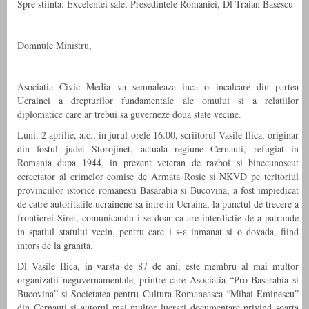
Spre stiinta: Excelentei sale, Presedintele Romaniei, Dl Traian Basescu
Domnule Ministru,
Asociatia Civic Media va semnaleaza inca o incalcare din partea
Ucrainei a drepturilor fundamentale ale omului si a relatiilor
diplomatice care ar trebui sa guverneze doua state vecine.
Luni, 2 aprilie, a.c., in jurul orele 16.00, scriitorul Vasile Ilica, originar
din fostul judet Storojinet, actuala regiune Cernauti, refugiat in
Romania dupa 1944, in prezent veteran de razboi si binecunoscut
cercetator al crimelor comise de Armata Rosie si NKVD pe teritoriul
provinciilor istorice romanesti Basarabia si Bucovina, a fost impiedicat
de catre autoritatile ucrainene sa intre in Ucraina, la punctul de trecere a
frontierei Siret, comunicandu-i-se doar ca are interdictie de a patrunde
in spatiul statului vecin, pentru care i s-a inmanat si o dovada, fiind
intors de la granita.
Dl Vasile Ilica, in varsta de 87 de ani, este membru al mai multor
organizatii neguvernamentale, printre care Asociatia “Pro Basarabia si
Bucovina” si Societatea pentru Cultura Romaneasca “Mihai Eminescu”
din Cernauti si autorul mai multor lucrari documentare privind soarta