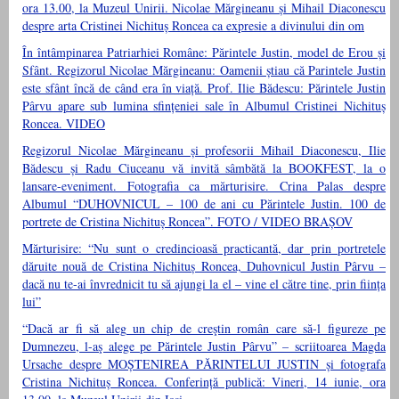
ora 13.00, la Muzeul Unirii. Nicolae Mărgineanu și Mihail Diaconescu
despre arta Cristinei Nichituș Roncea ca expresie a divinului din om
În întâmpinarea Patriarhiei Române: Părintele Justin, model de Erou și
Sfânt. Regizorul Nicolae Mărgineanu: Oamenii știau că Parintele Justin
este sfânt încă de când era în viață. Prof. Ilie Bădescu: Părintele Justin
Pârvu apare sub lumina sfințeniei sale în Albumul Cristinei Nichituș
Roncea. VIDEO
Regizorul Nicolae Mărgineanu și profesorii Mihail Diaconescu, Ilie
Bădescu și Radu Ciuceanu vă invită sâmbătă la BOOKFEST, la o
lansare-eveniment. Fotografia ca mărturisire. Crina Palas despre
Albumul “DUHOVNICUL – 100 de ani cu Părintele Justin. 100 de
portrete de Cristina Nichituș Roncea”. FOTO / VIDEO BRAȘOV
Mărturisire: “Nu sunt o credincioasă practicantă, dar prin portretele
dăruite nouă de Cristina Nichituș Roncea, Duhovnicul Justin Pârvu –
dacă nu te-ai învrednicit tu să ajungi la el – vine el către tine, prin ființa
lui”
“Dacă ar fi să aleg un chip de creştin român care să-l figureze pe
Dumnezeu, l-aş alege pe Părintele Justin Pârvu” – scriitoarea Magda
Ursache despre MOȘTENIREA PĂRINTELUI JUSTIN și fotografa
Cristina Nichituș Roncea. Conferință publică: Vineri, 14 iunie, ora