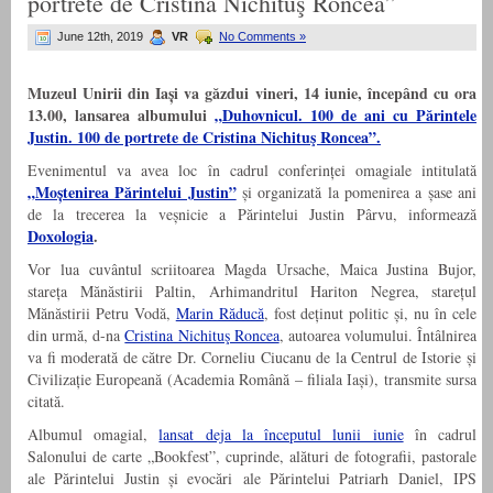
portrete de Cristina Nichituş Roncea”
June 12th, 2019
VR
No Comments »
Muzeul Unirii din Iași va găzdui vineri, 14 iunie, începând cu ora
13.00, lansarea albumului
„Duhovnicul. 100 de ani cu Părintele
Justin. 100 de portrete de Cristina Nichituş Roncea”.
Evenimentul va avea loc în cadrul conferinței omagiale intitulată
„Moștenirea Părintelui Justin”
și organizată la pomenirea a șase ani
de la trecerea la veșnicie a Părintelui Justin Pârvu, informează
Doxologia
.
Vor lua cuvântul scriitoarea Magda Ursache, Maica Justina Bujor,
stareța Mănăstirii Paltin, Arhimandritul Hariton Negrea, starețul
Mănăstirii Petru Vodă,
Marin Răducă
, fost deținut politic și, nu în cele
din urmă, d-na
Cristina Nichituş Roncea
, autoarea volumului. Întâlnirea
va fi moderată de către Dr. Corneliu Ciucanu de la Centrul de Istorie și
Civilizație Europeană (Academia Română – filiala Iași), transmite sursa
citată.
Albumul omagial,
lansat deja la începutul lunii iunie
în cadrul
Salonului de carte „Bookfest”, cuprinde, alături de fotografii, pastorale
ale Părintelui Justin și evocări ale Părintelui Patriarh Daniel, IPS