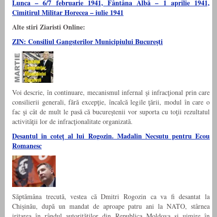
Lunca – 6/7 februarie 1941, Fântâna Albă – 1 aprilie 1941,
Cimitirul Militar Horecea – iulie 1941
Alte stiri Ziaristi Online:
ZIN: Consiliul Gangsterilor Municipiului Bucureşti
Voi descrie, în continuare, mecanismul infernal şi infracţional prin care
consilierii generali, fără excepţie, încalcă legile ţării, modul în care o
fac şi cât de mult le pasă că bucureştenii vor suporta cu toţii rezultatul
activităţii lor de infracţionalitate organizată.
Desantul în coteț al lui Rogozin. Madalin Necsutu pentru Ecou
Romanesc
Săptămâna trecută, vestea că Dmitri Rogozin ca va fi desantat la
Chișinău, după un mandat de aproape patru ani la NATO, stârnea
iritarea în rândul autorităților din Republica Moldova și uimire în