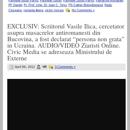
Parintele Iustin Parvu
,
Parintele Justin
,
Parintele Justin Parvu
,
Patriarhul Romaniei
,
PF Daniel
,
Pr. Prof. Univ. Dr. Ioan C. Teșu
,
PS Calinic Botoşăneanul
,
Radu
Ciuceanu
,
romania libera
,
victor roncea
No Comments »
EXCLUSIV: Scriitorul Vasile Ilica, cercetator
asupra masacrelor antiromanesti din
Bucovina, a fost declarat “persona non grata”
in Ucraina. AUDIO/VIDEO Ziaristi Online.
Civic Media se adreseaza Ministrului de
Externe
April 5th, 2012
VR
3 Comments »