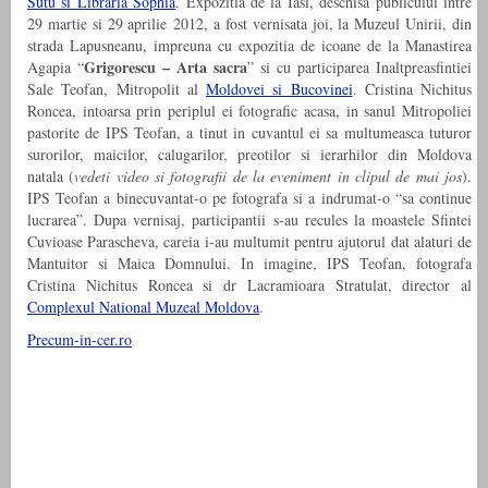
Sutu si Libraria Sophia
. Expozitia de la Iasi, deschisa publicului intre
29 martie si 29 aprilie 2012, a fost vernisata joi, la Muzeul Unirii, din
strada Lapusneanu, impreuna cu expozitia de icoane de la Manastirea
Grigorescu – Arta sacra
Agapia “
” si cu participarea Inaltpreasfintiei
Sale Teofan, Mitropolit al
Moldovei si Bucovinei
. Cristina Nichitus
Roncea, intoarsa prin periplul ei fotografic acasa, in sanul Mitropoliei
pastorite de IPS Teofan, a tinut in cuvantul ei sa multumeasca tuturor
surorilor, maicilor, calugarilor, preotilor si ierarhilor din Moldova
natala (
vedeti video si fotografii de la eveniment in clipul de mai jos
).
IPS Teofan a binecuvantat-o pe fotografa si a indrumat-o “sa continue
lucrarea”. Dupa vernisaj, participantii s-au recules la moastele Sfintei
Cuvioase Parascheva, careia i-au multumit pentru ajutorul dat alaturi de
Mantuitor si Maica Domnului. In imagine, IPS Teofan, fotografa
Cristina Nichitus Roncea si dr Lacramioara Stratulat, director al
Complexul National Muzeal Moldova
.
Precum-in-cer.ro