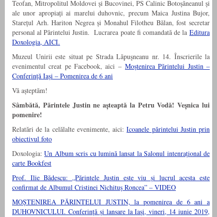
Teofan, Mitropolitul Moldovei și Bucovinei, PS Calinic Botoșăneanul și
ale unor apropiați ai marelui duhovnic, precum Maica Justina Bujor,
Starețul Arh. Hariton Negrea și Monahul Filotheu Bălan, fost secretar
personal al Părintelui Justin. Lucrarea poate fi comandată de la
Editura
Doxologia, AICI.
Muzeul Unirii este situat pe Strada Lăpuşneanu nr. 14. Înscrierile la
evenimentul creat pe Facebook, aici –
Moștenirea Părintelui Justin –
Conferință Iași – Pomenirea de 6 ani
Vă așteptăm!
Sâmbătă, Părintele Justin ne așteaptă la Petru Vodă! Veșnica lui
pomenire!
Relatări de la celălalte evenimente, aici:
Icoanele părintelui Justin prin
obiectivul foto
Doxologia:
Un Album scris cu lumină lansat la Salonul intenrațional de
carte Bookfest
Prof. Ilie Bădescu: „Părintele Justin este viu și lucrul acesta este
confirmat de Albumul Cristinei Nichituș Roncea” – VIDEO
MOȘTENIREA PĂRINTELUI JUSTIN, la pomenirea de 6 ani a
DUHOVNICULUI. Conferință și lansare la Iași, vineri, 14 iunie 2019,