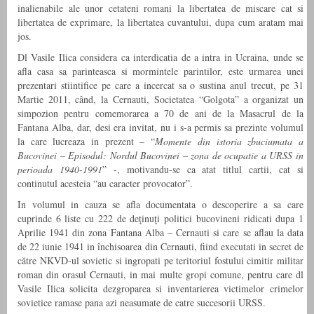
inalienabile ale unor cetateni romani la libertatea de miscare cat si
libertatea de exprimare, la libertatea cuvantului, dupa cum aratam mai
jos.
Dl Vasile Ilica considera ca interdicatia de a intra in Ucraina, unde se
afla casa sa parinteasca si mormintele parintilor, este urmarea unei
prezentari stiintifice pe care a incercat sa o sustina anul trecut, pe 31
Martie 2011, când, la Cernauti, Societatea “Golgota” a organizat un
simpozion pentru comemorarea a 70 de ani de la Masacrul de la
Fantana Alba, dar, desi era invitat, nu i s-a permis sa prezinte volumul
la care lucreaza in prezent – “
Momente din istoria zbuciumata a
Bucovinei – Episodul: Nordul Bucovinei – zona de ocupatie a URSS in
perioada 1940-1991
” -, motivandu-se ca atat titlul cartii, cat si
continutul acesteia “au caracter provocator”.
In volumul in cauza se afla documentata o descoperire a sa care
cuprinde 6 liste cu 222 de deţinuţi politici bucovineni ridicati dupa 1
Aprilie 1941 din zona Fantana Alba – Cernauti si care se aflau la data
de 22 iunie 1941 in închisoarea din Cernauti, fiind executati in secret de
către NKVD-ul sovietic si ingropati pe teritoriul fostului cimitir militar
roman din orasul Cernauti, in mai multe gropi comune, pentru care dl
Vasile Ilica solicita dezgroparea si inventarierea victimelor crimelor
sovietice ramase pana azi neasumate de catre succesorii URSS.