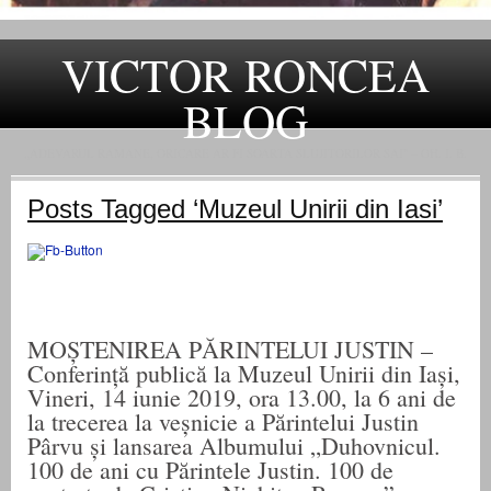
VICTOR RONCEA
BLOG
„ADEVARUL RAMANE, ORICARE AR FI SOARTA SLUJITORILOR SAI" – GH. I. B.
Posts Tagged ‘Muzeul Unirii din Iasi’
MOȘTENIREA PĂRINTELUI JUSTIN –
Conferință publică la Muzeul Unirii din Iași,
Vineri, 14 iunie 2019, ora 13.00, la 6 ani de
la trecerea la veșnicie a Părintelui Justin
Pârvu și lansarea Albumului „Duhovnicul.
100 de ani cu Părintele Justin. 100 de