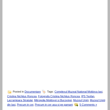
Posted in
Documentare
Tags:
Complexul Muzeal National Moldova Iasi
,
Cristina Nichitus Roncea
,
Fotografa Cristina Nichitus Roncea
,
IPS Teofan
,
Lacramioara Stratulat
,
Mitropolia Moldovei si Bucovinei
,
Muzeul Unirii
,
Muzeul Unirii
din Iasi
,
Precum in cer
,
Precum in cer asa si pe pamant
5 Comments »