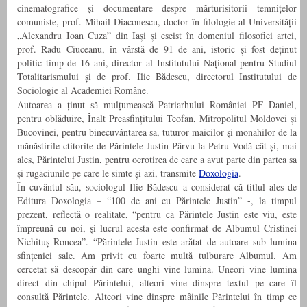
cinematografice și documentare despre mărturisitorii temnițelor
comuniste, prof. Mihail Diaconescu, doctor în filologie al Universității
„Alexandru Ioan Cuza” din Iași și eseist în domeniul filosofiei artei,
prof. Radu Ciuceanu, în vârstă de 91 de ani, istoric și fost deținut
politic timp de 16 ani, director al Institutului Național pentru Studiul
Totalitarismului și de prof. Ilie Bădescu, directorul Institutului de
Sociologie al Academiei Române.
Autoarea a ținut să mulțumească Patriarhului României PF Daniel,
pentru oblăduire, Înalt Preasfințitului Teofan, Mitropolitul Moldovei și
Bucovinei, pentru binecuvântarea sa, tuturor maicilor și monahilor de la
mănăstirile ctitorite de Părintele Justin Pârvu la Petru Vodă cât și, mai
ales, Părintelui Justin, pentru ocrotirea de care a avut parte din partea sa
și rugăciunile pe care le simte și azi, transmite
Doxologia
.
În cuvântul său, sociologul Ilie Bădescu a considerat că titlul ales de
Editura Doxologia – “100 de ani cu Părintele Justin” -, la timpul
prezent, reflectă o realitate, “pentru că Părintele Justin este viu, este
împreună cu noi, și lucrul acesta este confirmat de Albumul Cristinei
Nichituș Roncea”. “Părintele Justin este arătat de autoare sub lumina
sfințeniei sale. Am privit cu foarte multă tulburare Albumul. Am
cercetat să descopăr din care unghi vine lumina. Uneori vine lumina
direct din chipul Părintelui, alteori vine dinspre textul pe care îl
consultă Părintele. Alteori vine dinspre mâinile Părintelui în timp ce