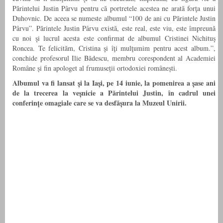
Părintelui Justin Pârvu pentru că portretele acestea ne arată forţa unui
Duhovnic. De aceea se numeste albumul “100 de ani cu Părintele Justin
Pârvu”. Părintele Justin Pârvu există, este real, este viu, este împreună
cu noi şi lucrul acesta este confirmat de albumul Cristinei Nichituş
Roncea. Te felicităm, Cristina şi îţi mulţumim pentru acest album.”,
conchide profesorul Ilie Bădescu, membru corespondent al Academiei
Române și fin apologet al frumuseții ortodoxiei românești.
Albumul va fi lansat și la Iași, pe 14 iunie, la pomenirea a șase ani
de la trecerea la veșnicie a Părintelui Justin, în cadrul unei
conferințe omagiale care se va desfășura la Muzeul Unirii.