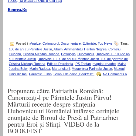
13.00, la Muzeul Unirii din Iași
Roncea.Ro
Posted in
Analize
,
Colimatorul
,
Documentare
,
Editoriale
,
Top News
Tags:
100 de ani cu Părintele Justin
,
Album
,
Arhimandritul Hariton Negrea
,
Corneliu
Ciucanu
,
Cristina Nichitus Roncea
,
Doxologia
,
Duhovnicul
,
Duhovnicul - 100 de ani
cu Parintele Justin
,
Duhovnicul. 100 de ani cu Părintele Justin. 100 de portrete de
Cristina Nichituş Roncea
,
Editura Doxologia
,
IPS Teofan
,
magda ursache
,
Maica
Justina Bujor
,
Marin Raduca
,
Marturisitorii
,
Mostenirea Parintelui Justin
,
Muzeul
Unirii din Iasi
,
Parintele Justin
,
Salonul de carte „Bookfest”.
No Comments »
Propunere către Patriarhia Română:
Canonizați-l pe Părintele Justin Pârvu!
Mărturii recente despre sfințenia
Duhovnicului României întăresc cerințele
enunțate de Biroul de Presă al Patriarhiei
pentru Eroi și Sfinți. VIDEO de la
BOOKFEST