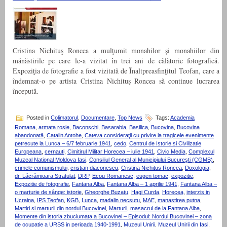
Cristina Nichituş Roncea a mulţumit monahilor şi monahiilor din
mănăstirile pe care le-a vizitat în trei ani de călătorie fotografică.
Expoziţia de fotografie a fost vizitată de Înaltpreasfinţitul Teofan, care a
îndemnat-o pe artista Cristina Nichituş Roncea să continue lucrarea
începută.
Posted in
Colimatorul
,
Documentare
,
Top News
Tags:
Academia
Romana
,
armata rosie
,
Baconschi
,
Basarabia
,
Basilica
,
Bucovina
,
Bucovina
abandonată
,
Catalin Antohe
,
Cateva consideraţii cu privire la tragicele evenimente
petrecute la Lunca – 6/7 februarie 1941
,
cedo
,
Centrul de Istorie si Civilizatie
Europeana
,
cernauti
,
Cimitirul Militar Horecea – iulie 1941
,
Civic Media
,
Complexul
Muzeal National Moldova Iasi
,
Consiliul General al Municipiului Bucureşti (CGMB)
,
crimele comunismului
,
cristian diaconescu
,
Cristina Nichitus Roncea
,
Doxologia
,
dr. Lăcrămioara Stratulat
,
DRP
,
Ecou Romanesc
,
eugen tomac
,
expozitie
,
Expozitie de fotografie
,
Fantana Alba
,
Fantana Alba – 1 aprilie 1941
,
Fantana Alba –
o marturie de sânge: istorie
,
Gheorghe Buzatu
,
Hagi Curda
,
Horecea
,
interzis in
Ucraina
,
IPS Teofan
,
KGB
,
Lunca
,
madalin necsutu
,
MAE
,
manastirea putna
,
Martiri si marturii din nordul Bucovinei
,
Marturii
,
masacrul de la Fantana Alba
,
Momente din istoria zbuciumata a Bucovinei – Episodul: Nordul Bucovinei – zona
de ocupatie a URSS in perioada 1940-1991
,
Muzeul Unirii
,
Muzeul Unirii din Iasi
,