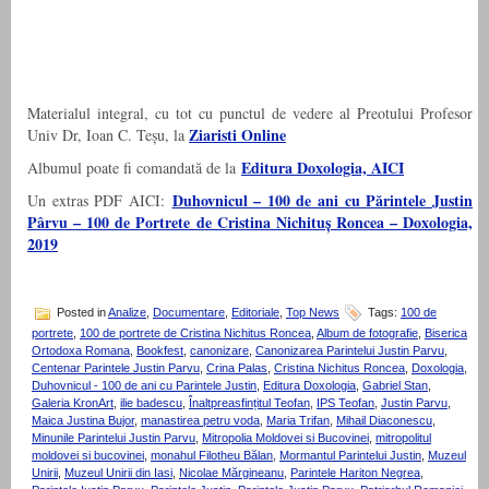
Materialul integral, cu tot cu punctul de vedere al Preotului Profesor
Ziaristi Online
Univ Dr, Ioan C. Teșu, la
Editura Doxologia, AICI
Albumul poate fi comandată de la
Duhovnicul – 100 de ani cu Părintele Justin
Un extras PDF AICI:
Pârvu – 100 de Portrete de Cristina Nichituș Roncea – Doxologia,
2019
Posted in
Analize
,
Documentare
,
Editoriale
,
Top News
Tags:
100 de
portrete
,
100 de portrete de Cristina Nichitus Roncea
,
Album de fotografie
,
Biserica
Ortodoxa Romana
,
Bookfest
,
canonizare
,
Canonizarea Parintelui Justin Parvu
,
Centenar Parintele Justin Parvu
,
Crina Palas
,
Cristina Nichitus Roncea
,
Doxologia
,
Duhovnicul - 100 de ani cu Parintele Justin
,
Editura Doxologia
,
Gabriel Stan
,
Galeria KronArt
,
ilie badescu
,
Înaltpreasfințitul Teofan
,
IPS Teofan
,
Justin Parvu
,
Maica Justina Bujor
,
manastirea petru voda
,
Maria Trifan
,
Mihail Diaconescu
,
Minunile Parintelui Justin Parvu
,
Mitropolia Moldovei si Bucovinei
,
mitropolitul
moldovei si bucovinei
,
monahul Filotheu Bălan
,
Mormantul Parintelui Justin
,
Muzeul
Unirii
,
Muzeul Unirii din Iasi
,
Nicolae Mărgineanu
,
Parintele Hariton Negrea
,