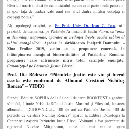
Bisericii noastre, dacă de cea a statului nu am avut parte decât pentru a-
şi spoi faţa de trădări câte unul sau altul dintre mititeii cocoțaţi și
cocoșați pe sus.”
Alți apologeți creștini, ca
Pr. Prof. Univ. Dr. Ioan C. Teșu
, ni-l
prezintă, de asemenea, pe Părintele Arhimandrit Justin Pârvu, ca
“erou
al demnității naționale, apărător al credinței drepte, model sublim al
Așadar, la sărbătoarea Înalțarii Domnului –
iubirii evanghelice”
.
Ziua Eroilor 2019, venim cu o propunere concretă, în
întâmpinarea mesajului binecuvântător al Patriarhiei Române,
propunere care întrunește întru totul cerințele enunțate:
Canonizați-l pe Părintele Justin Pârvu!
Prof. Ilie Bădescu
: “
Părintele Justin este viu și lucrul
acesta este confirmat de Albumul Cristinei Nichituș
Roncea” – VIDEO
Standul Editurii SOPHIA de la Salonul de carte BOOKFEST a găzduit,
sâmbătă, 1 iunie 2019, de Sfântul Justin, Martirul şi Filosoful, l
ansarea
albumului “DUHOVNICUL. 100 de ani cu Părintele Justin. 100 de
portrete de Cristina Nichituş Roncea”
apărut la Editura Doxologia la
Centenarul nașterii Părintelui Justin Pârvu. Volumul a fost prezentat de
regizorul Nicolae Mărgineanu, autor al mai multor opere