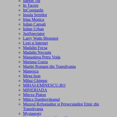
Ilarion Tiu
In Tacere
InConstanIn
Insula Serpilor
Irina Monica
Iulian Capsali
Iulian Urban
JustSpectator
Larry Watts Blogspot
Legi si Internet
Madalin Focsa
Madalin Necsutu
Manastirea Petru Voda
Mariana Gurza
Martiri Romani din Transilvania
Mateescu
Mega Ison
Mihai Ghimpu
MIHAI-EMINESCU.RO
MINERIADA
Mircea Platon
Mitica Damboviteanul
Muzeul Refugiatilor si Persecutatilor Etnic din
Transilvania
Mystagogy