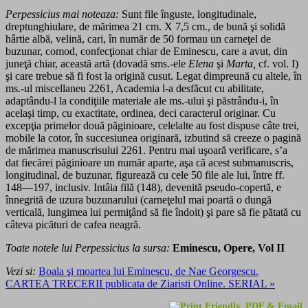
Perpessicius mai noteaza:
Sunt file înguste, longitudinale,
dreptunghiulare, de mărimea 21 cm. X 7,5 cm., de bună şi solidă
hârtie albă, velină, cari, în număr de 50 formau un carneţel de
buzunar, comod, confecţionat chiar de Eminescu, care a avut, din
juneţă chiar, această artă (dovadă sms.-ele
Elena
şi
Marta,
cf. vol. I)
şi care trebue să fi fost la origină cusut. Legat dimpreună cu altele, în
ms.-ul miscellaneu 2261, Academia l-a desfăcut cu abilitate,
adaptându-l la condiţiile materiale ale ms.-ului şi păstrându-i, în
acelaşi timp, cu exactitate, ordinea, deci caracterul originar. Cu
excepţia primelor două păginioare, celelalte au fost dispuse câte trei,
mobile la cotor, în succesiunea originară, izbutind să creeze o pagină
de mărimea manuscrisului 2261. Pentru mai uşoară verificare, s’a
dat fiecărei păginioare un număr aparte, aşa că acest submanuscris,
longitudinal, de buzunar, figurează cu cele 50 file ale lui, între ff.
148—197, inclusiv. Intâia filă (148), devenită pseudo-copertă, e
înnegrită de uzura buzunarului (carneţelul mai poartă o dungă
verticală, lungimea lui permiţând să fie îndoit) şi pare să fie pătată cu
câteva picături de cafea neagră.
Toate notele lui
Perpessicius
la sursa:
Eminescu, Opere, Vol II
Vezi si:
Boala şi moartea lui Eminescu, de Nae Georgescu.
CARTEA TRECERII publicata de Ziaristi Online. SERIAL »