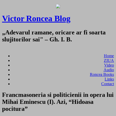
Victor Roncea Blog
„Adevarul ramane, oricare ar fi soarta
slujitorilor sai" – Gh. I. B.
Home
ZIUA
Video
Audio
Roncea Books
Links
Contact
Francmasoneria si politicienii in opera lui
Mihai Eminescu (I). Azi, “Hidoasa
pocitura”