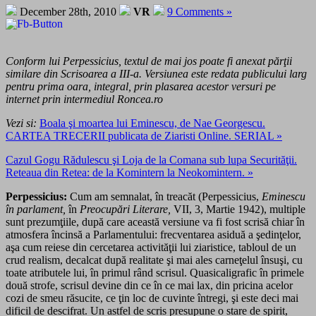
December 28th, 2010
VR
9 Comments »
Conform lui Perpessicius, textul de mai jos poate fi anexat părţii
similare din Scrisoarea a III-a. Versiunea este redata publicului larg
pentru prima oara, integral,
prin plasarea acestor versuri
pe
internet prin intermediul Roncea.ro
Vezi si:
Boala şi moartea lui Eminescu, de Nae Georgescu.
CARTEA TRECERII publicata de Ziaristi Online. SERIAL »
Cazul Gogu Rădulescu şi Loja de la Comana sub lupa Securităţii.
Reteaua din Retea: de la Komintern la Neokomintern. »
Perpessicius:
Cum am semnalat, în treacăt (Perpessicius,
Eminescu
în parlament,
în
Preocupări Literare,
VII, 3, Martie 1942), multiple
sunt prezumţiile, după care această versiune va fi fost scrisă chiar în
atmosfera încinsă a Parlamentului: frecventarea asiduă a şedinţelor,
aşa cum reiese din cercetarea activităţii lui ziaristice, tabloul de un
crud realism, decalcat după realitate şi mai ales carneţelul însuşi, cu
toate atributele lui, în primul rând scrisul. Quasicaligrafic în primele
două strofe, scrisul devine din ce în ce mai lax, din pricina acelor
cozi de smeu răsucite, ce ţin loc de cuvinte întregi, şi este deci mai
dificil de descifrat. Un astfel de scris presupune o stare de spirit,