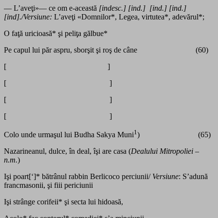
— L’aveţi»— ce om e-această
[indesc.] [ind.] [ind.] [ind.]
[ind]./Versiune:
L’aveţi «Domnilor*, Legea, virtutea*, adevărul*;
O faţă uricioasă* şi peliţa gălbue*
Pe capul lui păr aspru, sborşit şi roş de câne (60)
[ ]
[ ]
[ ]
[ ]
1
Colo unde urmaşul lui Budha Sakya Muni
) (65)
Nazarineanul, dulce, în deal, îşi are casa (
Dealului Mitropoliei –
n.m.
)
Işi poart[‘]* bătrânul rabbin Berlicoco perciunii/
Versiune
: S’adună
francmasonii, şi fiii periciunii
Işi strânge corifeii* şi secta lui hidoasă,