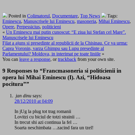
Posted in
Colimatorul
,
Documentare
,
Top News
Tags:
Eminescu
,
Manuscrisele lui Eminescu
,
masoneria
,
Mihai Eminescu
,
Opere
,
Perpessicius
,
politicieni
«
Un Eminescu mai putin cunoscut: “E ziua lui Stefan cel Mare”.
Manuscrisele lui Eminescu
Filat a ajuns si presedinte al republicii de la Chisinau. Ce va urma:
Capra Voronin, varza Ghimpu sau Lupu presedinte al
Parlamentului? Moldova, in interimat pe toate liniile
»
You can
leave a response
, or
trackback
from your own site.
9 Responses to “Francmasoneria si politicienii in
opera lui Mihai Eminescu (I). Azi, “Hidoasa
pocitura””
jan dinu
says:
28/12/2010 at 04:09
In jUg la plug tot trag romanii
Lovitzi cu biciul de totzi strainii …
In trecut shi azi continua la fel …
Soarta neschimbata …zacind fara un tzel!