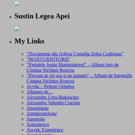
Sustin Legea Apei
My Links
"Documente din Arhiva Corneliu Zelea Codreanu"
"MARTURISITORII"
"Parintele Justin Marturisitorul" – Album foto de
Cristina Nichitus Roncea
"Precum in cer asa si pe pamant" – Album de fotografie
Cristina Nichitus Roncea
Acvila – Pelerin Ortodox
Albastru de…
Alexandru Ursu-Bukowina
Alexandru Valentin Craciun
Anomismia
Antideontologu'
Apostolia
Artizanescu
Ascetic Experience