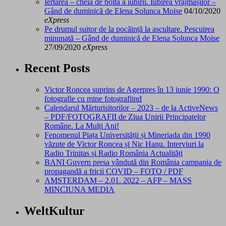
Iertarea – cheia de boltă a iubirii. Iubirea vrăjmașilor –
Gând de duminică de Elena Solunca Moise
04/10/2020
eXpress
Pe drumul suitor de la pocăință la ascultare. Pescuirea
minunată – Gând de duminică de Elena Solunca Moise
27/09/2020
eXpress
Recent Posts
Victor Roncea suprins de Agerpres în 13 iunie 1990: O
fotografie cu mine fotografiind
Calendarul Mărturisitorilor – 2023 – de la ActiveNews
– PDF/FOTOGRAFII de Ziua Unirii Principatelor
Române. La Mulți Ani!
Fenomenul Piața Universității și Mineriada din 1990
văzute de Victor Roncea și Nic Hanu. Interviuri la
Radio Trinitas și Radio România Actualități
BANI Guvern presa vândută din România campania de
propagandă a fricii COVID – FOTO / PDF
AMSTERDAM – 2.01. 2022 – AFP – MASS
MINCIUNA MEDIA
WeltKultur