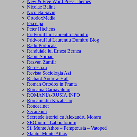
New & Free Word Press Themes
Nicolae Balint
Nicoleta Savin
OrtodoxMedia
Pa.ce.pa
Peter Hitchens
Pridvorul lui Laurentiu Dumitru
Pridvorul lui Laurentiu Dumitru Blog
Radu Portocala
Randuiala lui Ernest Bernea
Raoul Sorban
Razvan Zamfir
Refresh.ro
Revista Sociologia Azi
Richard Andrew Hall
Roman Ortodox in Franta
Romania Carnavalului
ROMANIA-RUSIA.INFO
Romanii din Kazahstan
Roncea.net
Secareanu
Secretele istoriei cu Alexandru Moraru
SEOlium – Laboratorium
Sf. Munte Athos – Pemptousia – Vatoped
Sfantul Munte Athos