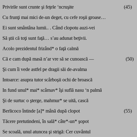
Privirile sunt crunte şi feţele ‘ncruşite (45)
Cu frunţi mai mici de-un deget, cu cefe roşii groase…
Ei sunt smântâna lumii.. . Când clopotu auzi-vei
Să ştii că toţi sunt faţă… s’au adunat beţivii.
Acolo prezidentul frizând* o faţă calmă
Că e cam după masă n’ar vre să se cunoască — (50)
Şi cum îi vede astfel pe dragii săi de-avalma
Intoarce: asupra tutor scârboşii ochi de broască
In fund unul* mai* scârnav* îşi suflă nasu ‘n palmă
Şi de surtuc o şterge, mahmur* se uită, cască
Berlicoco întinde [a]* mână după clopot (55)
Tăcere pretutindeni, în sală* câte*-un* şopot
Se scoală, unul atuncea şi strigă: Cer cuvântul