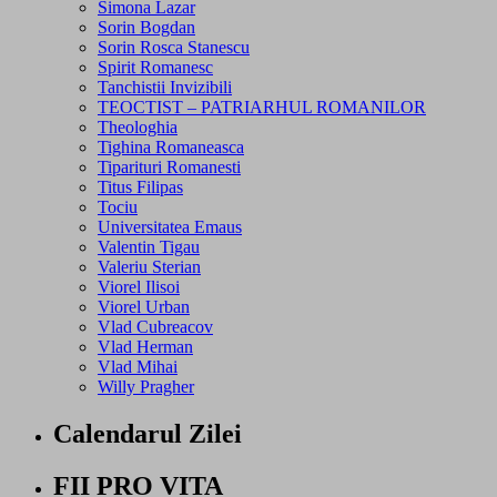
Simona Lazar
Sorin Bogdan
Sorin Rosca Stanescu
Spirit Romanesc
Tanchistii Invizibili
TEOCTIST – PATRIARHUL ROMANILOR
Theologhia
Tighina Romaneasca
Tiparituri Romanesti
Titus Filipas
Tociu
Universitatea Emaus
Valentin Tigau
Valeriu Sterian
Viorel Ilisoi
Viorel Urban
Vlad Cubreacov
Vlad Herman
Vlad Mihai
Willy Pragher
Calendarul Zilei
FII PRO VITA