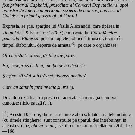
fost primar al Capitalei, presedinte al Camerei Deputatilor si apoi
ministru de Interne in perioada scrierii de mai sus, ministru al
Cultelor in primul guvern al lui Carol I
Expresia, se ştie, aparţine lui Vasile Alecsandri, care tipărea în
2
Timpul
dela 9 Februarie 1878
) cunoscuta lui
Epistolă către
generalul Florescu,
pe care luptele politice îl ţinuseră, tocmai în
3
timpul războiului, departe de armata
), pe care o organizase:
Or cine stă ‘n arenă, de tină are parte.
Eu, nedeprins cu tina, mă ţiu de ea departe
Ş’aştept să văd sub trăsnet hidoasa pocitură
4
Care-au sădit în ţară invidie şi ură
).
De a doua zi chiar, expresia era anexată şi circulaţia ei nu va
cunoaşte nicio pauză (…).
1
f
) Aceste 10 strofe, dintre care unele abia schiţate iar altele nefinite
(cu rimele stinghere), sunt construite pe tiparul, des întrebuinţat în
această vreme,
ottava rima
şi se află în ms.-ul miscellaneu 2261. 157
—168.