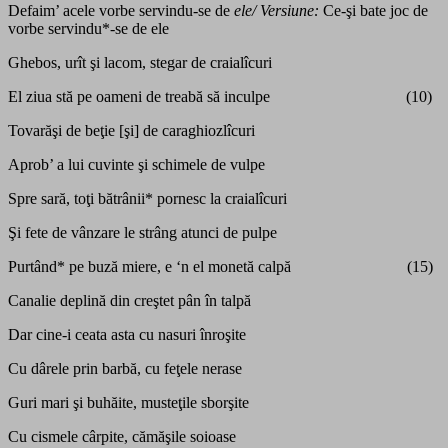
Defaim’ acele vorbe servindu-se de
ele/ Versiune:
Ce-şi bate joc de
vorbe servindu*-se de ele
Ghebos, urît şi lacom, stegar de craialîcuri
El ziua stă pe oameni de treabă să inculpe (10)
Tovarăşi de beţie [şi] de caraghiozlîcuri
Aprob’ a lui cuvinte şi schimele de vulpe
Spre sară, toţi bătrânii* pornesc la craialîcuri
Şi fete de vânzare le strâng atunci de pulpe
Purtând* pe buză miere, e ‘n el monetă calpă (15)
Canalie deplină din creştet pân în talpă
Dar cine-i ceata asta cu nasuri înroşite
Cu dârele prin barbă, cu feţele nerase
Guri mari şi buhăite, musteţile sborşite
Cu cismele cârpite, cămăşile soioase