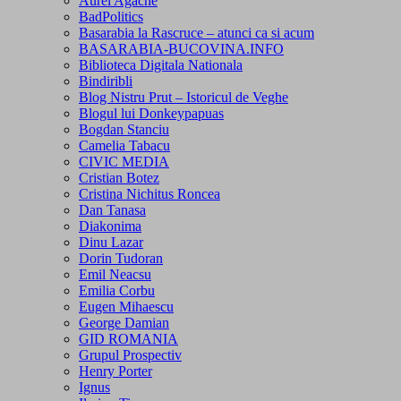
Aurel Agache
BadPolitics
Basarabia la Rascruce – atunci ca si acum
BASARABIA-BUCOVINA.INFO
Biblioteca Digitala Nationala
Bindiribli
Blog Nistru Prut – Istoricul de Veghe
Blogul lui Donkeypapuas
Bogdan Stanciu
Camelia Tabacu
CIVIC MEDIA
Cristian Botez
Cristina Nichitus Roncea
Dan Tanasa
Diakonima
Dinu Lazar
Dorin Tudoran
Emil Neacsu
Emilia Corbu
Eugen Mihaescu
George Damian
GID ROMANIA
Grupul Prospectiv
Henry Porter
Ignus