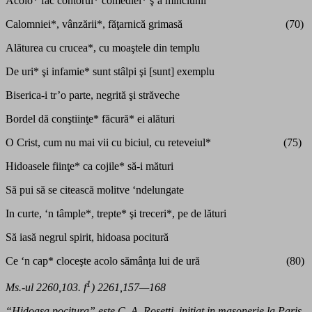
Acolo* fac contorul* comediei* ş’a minciunii
Calomniei*, vânzării*, făţarnică grimasă (70)
Alăturea cu crucea*, cu moaştele din templu
De uri* şi infamie* sunt stâlpi şi [sunt] exemplu
Biserica-i tr’o parte, negrită şi străveche
Bordel dă conştiinţe* făcură* ei alături
O Crist, cum nu mai vii cu biciul, cu reteveiul* (75)
Hidoasele fiinţe* ca cojile* să-i mături
Să pui să se citească molitve ‘ndelungate
In curte, ‘n tâmple*, trepte* şi treceri*, pe de lături
Să iasă negrul spirit, hidoasa pocitură
Ce ‘n cap* cloceşte acolo sămânţa lui de ură (80)
1
Ms.-ul 2260,103. f
) 2261,157—168
“Hidoasa pocitura” este C. A. Rosetti, initiat in masonerie la Paris,