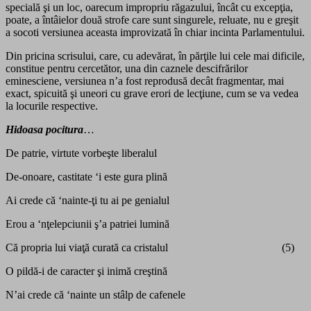
specială şi un loc, oarecum impropriu răgazului, încât cu excepţia,
poate, a întâielor două strofe care sunt singurele, reluate, nu e greşit
a socoti versiunea aceasta improvizată în chiar incinta Parlamentului.
Din pricina scrisului, care, cu adevărat, în părţile lui cele mai dificile,
constitue pentru cercetător, una din caznele descifrărilor
eminesciene, versiunea n’a fost reprodusă decât fragmentar, mai
exact, spicuită şi uneori cu grave erori de lecţiune, cum se va vedea
la locurile respective.
Hidoasa pocitura
…
De patrie, virtute vorbeşte liberalul
De-onoare, castitate ‘i este gura plină
Ai crede că ‘nainte-ţi tu ai pe genialul
Erou a ‘nţelepciunii ş’a patriei lumină
Că propria lui viaţă curată ca cristalul (5)
O pildă-i de caracter şi inimă creştină
N’ai crede că ‘nainte un stâlp de cafenele