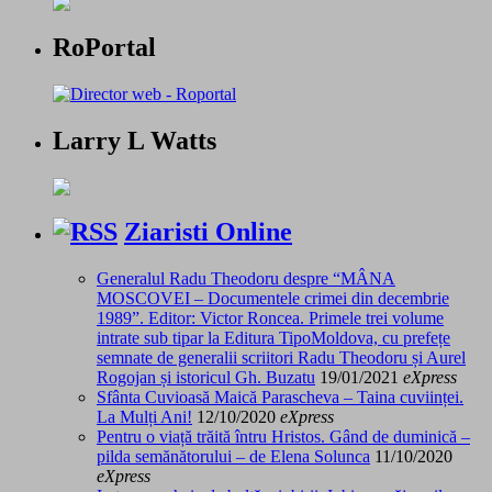
RoPortal
Larry L Watts
Ziaristi Online
Generalul Radu Theodoru despre “MÂNA
MOSCOVEI – Documentele crimei din decembrie
1989”. Editor: Victor Roncea. Primele trei volume
intrate sub tipar la Editura TipoMoldova, cu prefețe
semnate de generalii scriitori Radu Theodoru și Aurel
Rogojan și istoricul Gh. Buzatu
19/01/2021
eXpress
Sfânta Cuvioasă Maică Parascheva – Taina cuviinței.
La Mulți Ani!
12/10/2020
eXpress
Pentru o viață trăită întru Hristos. Gând de duminică –
pilda semănătorului – de Elena Solunca
11/10/2020
eXpress