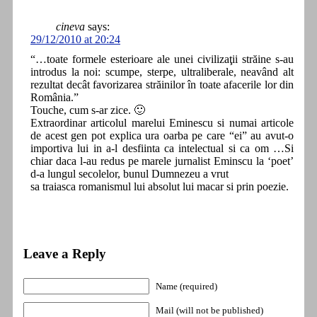
cineva
says:
29/12/2010 at 20:24
“…toate formele esterioare ale unei civilizaţii străine s-au
introdus la noi: scumpe, sterpe, ultraliberale, neavând alt
rezultat decât favorizarea străinilor în toate afacerile lor din
România.”
Touche, cum s-ar zice. 🙂
Extraordinar articolul marelui Eminescu si numai articole
de acest gen pot explica ura oarba pe care “ei” au avut-o
importiva lui in a-l desfiinta ca intelectual si ca om …Si
chiar daca l-au redus pe marele jurnalist Eminscu la ‘poet’
d-a lungul secolelor, bunul Dumnezeu a vrut
sa traiasca romanismul lui absolut lui macar si prin poezie.
Leave a Reply
Name (required)
Mail (will not be published)