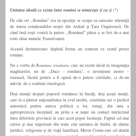
Unitatea ideală ce exista între români se nimiceşte zi cu zi
(*)
De câte ori ,,Românu” era în opoziţie se ocupa cu oarecare stăruinţă
de starea conaţionalilor noştri din Ardeal şi Ţara Ungurească. De
când însă roşii veniră la putere ,,Românul” părea a se feri de-a mai
rosti chiar numele Transilvaniei.
Această dezinteresare deplină forma un contrast cu restul presei
române.
Nu e vorba de
România irredenta,
care nu există decât în imaginaţia
maghiarilor, nu de ,,Daco – românia”, o invenţiune austro –
rusească, făcută pentru a fi opusă de-o putere celeilalte, ci de-un
adevăr, de-o realitate etnologică.
Deşi munţii despart poporul românesc în bucăţi, deşi aceşti munţi,
care le-a păstrat naţionalitatea în evul mediu, constituie azi o piedică
statornică pentru unirea politică a lor, totuşi, din suta a
şaptesprezecea începând, au prins a se naşte un contact intelectual
între diferitele provincii în care acest popor locuieşte. Faptul cel mai
curios şi mai important din toate este unitatea de limbă, de datine
juridice, religioase şi de viaţă familiară. Miron Costin este cel dentăi