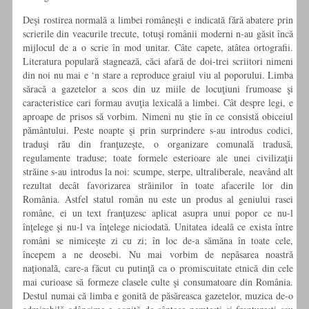
Deşi rostirea normală a limbei româneşti e indicată fără abatere prin
scrierile din veacurile trecute, totuşi românii moderni n-au găsit încă
mijlocul de a o scrie în mod unitar. Câte capete, atâtea ortografii.
Literatura populară stagnează, căci afară de doi-trei scriitori nimeni
din noi nu mai e ‘n stare a reproduce graiul viu al poporului. Limba
săracă a gazetelor a scos din uz miile de locuţiuni frumoase şi
caracteristice cari formau avuţia lexicală a limbei. Cât despre legi, e
aproape de prisos să vorbim. Nimeni nu ştie în ce consistă obiceiul
pământului. Peste noapte şi prin surprindere s-au introdus codici,
traduşi rău din franţuzeşte, o organizare comunală tradusă,
regulamente traduse; toate formele esterioare ale unei civilizaţii
străine s-au introdus la noi: scumpe, sterpe, ultraliberale, neavând alt
rezultat decât favorizarea străinilor în toate afacerile lor din
România. Astfel statul român nu este un produs al geniului rasei
române, ei un text franţuzesc aplicat asupra unui popor ce nu-l
înţelege şi nu-l va înţelege niciodată. Unitatea ideală ce exista între
români se nimiceşte zi cu zi; în loc de-a sămăna în toate cele,
începem a ne deosebi. Nu mai vorbim de nepăsarea noastră
naţională, care-a făcut cu putinţă ca o promiscuitate etnică din cele
mai curioase să formeze clasele culte şi consumatoare din România.
Destul numai că limba e gonită de păsăreasca gazetelor, muzica de-o