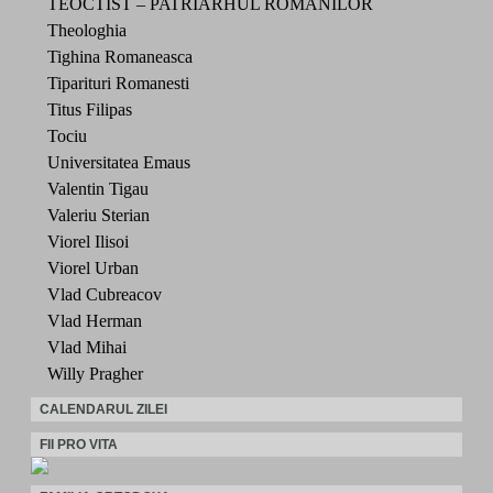
TEOCTIST – PATRIARHUL ROMANILOR
Theologhia
Tighina Romaneasca
Tiparituri Romanesti
Titus Filipas
Tociu
Universitatea Emaus
Valentin Tigau
Valeriu Sterian
Viorel Ilisoi
Viorel Urban
Vlad Cubreacov
Vlad Herman
Vlad Mihai
Willy Pragher
CALENDARUL ZILEI
FII PRO VITA