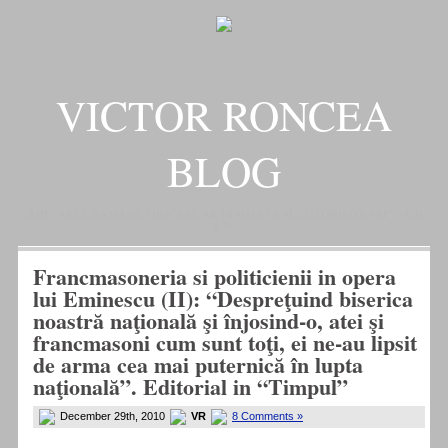
VICTOR RONCEA
BLOG
„ADEVARUL RAMANE, ORICARE AR FI SOARTA SLUJITORILOR SAI" – GH.
I. B.
Francmasoneria si politicienii in opera
lui Eminescu (II): “Despreţuind biserica
noastră naţională şi înjosind-o, atei şi
francmasoni cum sunt toţi, ei ne-au lipsit
de arma cea mai puternică în lupta
naţională”. Editorial in “Timpul”
December 29th, 2010
VR
8 Comments »