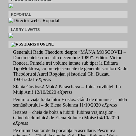
ROPORTAL
LARRY L WATTS
ZIARISTI ONLINE
Generalul Radu Theodoru despre “MÂNA MOSCOVEI –
Documentele crimei din decembrie 1989”. Editor: Victor
Roncea. Primele trei volume intrate sub tipar la Editura
TipoMoldova, cu prefețe semnate de generalii scriitori Radu
Theodoru și Aurel Rogojan și istoricul Gh. Buzatu
19/01/2021
eXpress
Sfânta Cuvioasă Maică Parascheva – Taina cuviinței. La
Mulți Ani!
12/10/2020
eXpress
Pentru o viață trăită întru Hristos. Gând de duminică – pilda
semănătorului – de Elena Solunca
11/10/2020
eXpress
Iertarea – cheia de boltă a iubirii. Iubirea vrăjmașilor –
Gând de duminică de Elena Solunca Moise
04/10/2020
eXpress
Pe drumul suitor de la pocăință la ascultare. Pescuirea
minunată – Gând de duminică de Elena Solunca Moise