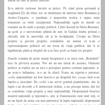
măcar de câte se petrec dincolo.
Şi-n adevăr curioase lucruri se petrec. Pe când presa germană şi
maghiară [î]i dă zilnic zor cu identitatea de interese între România şi
Austro-Ungaria, o jumătate a poporului nostru e supus unui
tratament cu totul escepţional. Naţionalităţi egale la număr cu
românii au de mult o poziţie politică. Cehii discută în Dieta Boemiei,
au şcoli şi o universitate plătită de stat; în Galiţia limba polonă e
oficială, atât la autorităţi cât şi în învăţământ. Croaţii au Dieta
proprie şi guvern propriu; românilor, nu numai că n-au o
reprezentaţiune politică ori un teren de viaţă publică, dar li se
tăgăduieşte până şi dreptul de-a-şi face şcoli cu banii lor proprii.
Ziarele române de peste munţi începuseră a se mira cum „Românul”
tace în privirea aceasta. Noi nu ne-am mirat de aceasta. Oamenii
politici ai roşilor nu au nici o pricepere pentru cestiuni naţionale, n-
au avut-o înlăuntru, n-o au în afară: Fraza au repetat-o pururea:
vorba
naţionalitate au fost înscris-o pe drapelul lor;
esenţa
însă n-au
înţeles-o nicicând. De
vorbă
s-au servit gonind popularitate, dar în
faptă s-au dovedit a fi intelectual străini, a nu pricepe nimic din tot
ce constituie viaţa proprie a unei naţionalităţi. Despreţuind biserica
noastră naţională şi înjosind-o, atei şi francmasoni cum sunt toţi, ei
ne-au lipsit de arma cea mai puternică în lupta naţională; dispreţuind