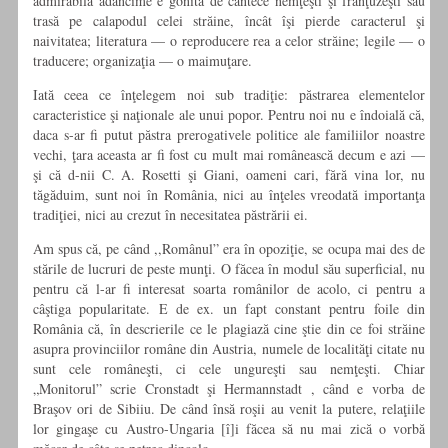
admirabilă adâncime e gonită de cântece nemţeşti şi franţuzeşti sau
trasă pe calapodul celei străine, încât îşi pierde caracterul şi
naivitatea; literatura — o reproducere rea a celor străine; legile — o
traducere; organizaţia — o maimuţare.
Iată ceea ce înţelegem noi sub tradiţie: păstrarea elementelor
caracteristice şi naţionale ale unui popor. Pentru noi nu e îndoială că,
daca s-ar fi putut păstra prerogativele politice ale familiilor noastre
vechi, ţara aceasta ar fi fost cu mult mai românească decum e azi —
şi că d-nii C. A. Rosetti şi Giani, oameni cari, fără vina lor, nu
tăgăduim, sunt noi în România, nici au înţeles vreodată importanţa
tradiţiei, nici au crezut în necesitatea păstrării ei.
Am spus că, pe când ,,Românul” era în opoziţie, se ocupa mai des de
stările de lucruri de peste munţi. O făcea în modul său superficial, nu
pentru că l-ar fi interesat soarta românilor de acolo, ci pentru a
câştiga popularitate. E de ex. un fapt constant pentru foile din
România că, în descrierile ce le plagiază cine ştie din ce foi străine
asupra provinciilor române din Austria, numele de localităţi citate nu
sunt cele româneşti, ci cele ungureşti sau nemţeşti. Chiar
„Monitorul” scrie Cronstadt şi Hermannstadt , când e vorba de
Braşov ori de Sibiiu. De când însă roşii au venit la putere, relaţiile
lor gingaşe cu Austro-Ungaria [î]i făcea să nu mai zică o vorbă