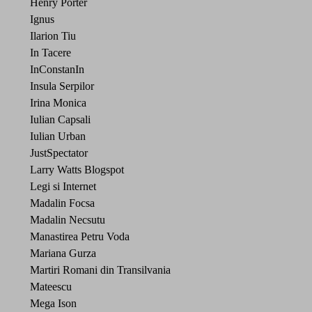
Henry Porter
Ignus
Ilarion Tiu
In Tacere
InConstanIn
Insula Serpilor
Irina Monica
Iulian Capsali
Iulian Urban
JustSpectator
Larry Watts Blogspot
Legi si Internet
Madalin Focsa
Madalin Necsutu
Manastirea Petru Voda
Mariana Gurza
Martiri Romani din Transilvania
Mateescu
Mega Ison