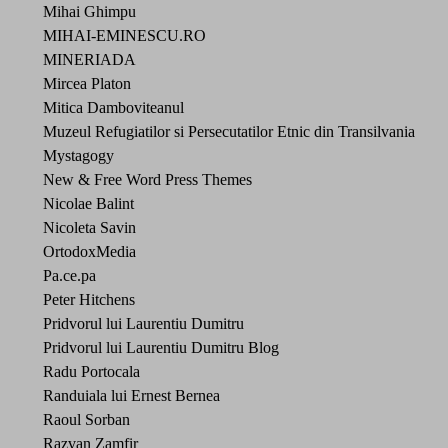
Mihai Ghimpu
MIHAI-EMINESCU.RO
MINERIADA
Mircea Platon
Mitica Damboviteanul
Muzeul Refugiatilor si Persecutatilor Etnic din Transilvania
Mystagogy
New & Free Word Press Themes
Nicolae Balint
Nicoleta Savin
OrtodoxMedia
Pa.ce.pa
Peter Hitchens
Pridvorul lui Laurentiu Dumitru
Pridvorul lui Laurentiu Dumitru Blog
Radu Portocala
Randuiala lui Ernest Bernea
Raoul Sorban
Razvan Zamfir