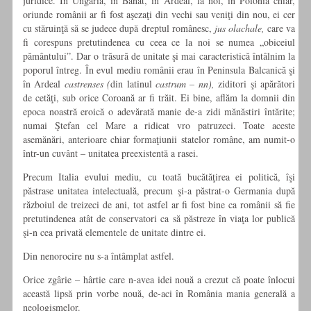
juridice. În Ungaria, în Banat, în Ardeal, la noi, în Polonia chiar,
oriunde românii ar fi fost aşezaţi din vechi sau veniţi din nou, ei cer
cu stăruinţă să se judece după dreptul românesc,
jus olachale,
care va
fi corespuns pretutindenea cu ceea ce la noi se numea „obiceiul
pământului”. Dar o trăsură de unitate şi mai caracteristică întâlnim la
poporul întreg. În evul mediu românii erau în Peninsula Balcanică şi
în Ardeal
castrenses (
din latinul
castrum – nn),
ziditori şi apărători
de cetăţi, sub orice Coroană ar fi trăit. Ei bine, aflăm la domnii din
epoca noastră eroică o adevărată manie de-a zidi mănăstiri întărite;
numai Ştefan cel Mare a ridicat vro patruzeci. Toate aceste
asemănări, anterioare chiar formaţiunii statelor române, am numit-o
într-un cuvânt – unitatea preexistentă a rasei.
Precum Italia evului mediu, cu toată bucătăţirea ei politică, îşi
păstrase unitatea intelectuală, precum şi-a păstrat-o Germania după
războiul de treizeci de ani, tot astfel ar fi fost bine ca românii să fie
pretutindenea atât de conservatori ca să păstreze în viaţa lor publică
şi-n cea privată elementele de unitate dintre ei.
Din nenorocire nu s-a întâmplat astfel.
Orice zgârie – hârtie care n-avea idei nouă a crezut că poate înlocui
această lipsă prin vorbe nouă, de-aci în România mania generală a
neologismelor.