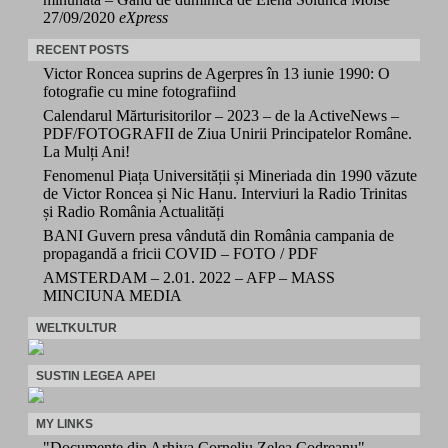
27/09/2020
eXpress
RECENT POSTS
Victor Roncea suprins de Agerpres în 13 iunie 1990: O
fotografie cu mine fotografiind
Calendarul Mărturisitorilor – 2023 – de la ActiveNews –
PDF/FOTOGRAFII de Ziua Unirii Principatelor Române.
La Mulți Ani!
Fenomenul Piața Universității și Mineriada din 1990 văzute
de Victor Roncea și Nic Hanu. Interviuri la Radio Trinitas
și Radio România Actualități
BANI Guvern presa vândută din România campania de
propagandă a fricii COVID – FOTO / PDF
AMSTERDAM – 2.01. 2022 – AFP – MASS
MINCIUNA MEDIA
WELTKULTUR
SUSTIN LEGEA APEI
MY LINKS
"Documente din Arhiva Corneliu Zelea Codreanu"