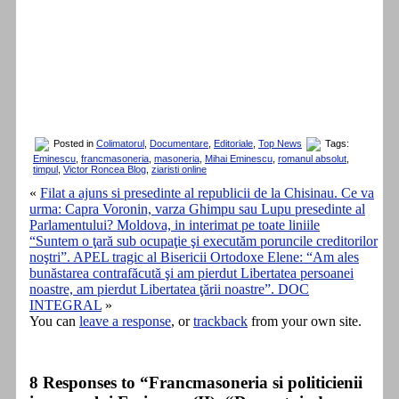
Posted in
Colimatorul
,
Documentare
,
Editoriale
,
Top News
Tags:
Eminescu
,
francmasoneria
,
masoneria
,
Mihai Eminescu
,
romanul absolut
,
timpul
,
Victor Roncea Blog
,
ziaristi online
«
Filat a ajuns si presedinte al republicii de la Chisinau. Ce va
urma: Capra Voronin, varza Ghimpu sau Lupu presedinte al
Parlamentului? Moldova, in interimat pe toate liniile
“Suntem o ţară sub ocupaţie şi executăm poruncile creditorilor
noştri”. APEL tragic al Bisericii Ortodoxe Elene: “Am ales
bunăstarea contrafăcută şi am pierdut Libertatea persoanei
noastre, am pierdut Libertatea ţării noastre”. DOC
INTEGRAL
»
You can
leave a response
, or
trackback
from your own site.
8 Responses to “Francmasoneria si politicienii