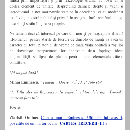
limba prin împestriţări şi prin frazeologie străină, au lovit un al
doilea element de unitate; despreţuind datinele drepte şi vechi şi
introducând la noi moravurile statelor în decadenţă, ei au modificat
toată viaţa noastră publică şi privată în aşa grad încât românul ajunge
a se simţi străin în ţara sa proprie.
Ne temem deci că interesul pe care din nou şi pe neaşteptate îl arată
,,Românul” pentru stările de lucruri de dincolo de munţi va avea un
caracter cu totul platonic, de vreme ce toată viaţa politică a roşiilor
ne dovedeşte incapacitatea lor înnăscută de-a înţelege ideea
naţionalităţii şi lipsa de pietate pentru toate elementele câte-o
constituie.
[14 august 1882]
Mihai Eminescu
, “Timpul”, Opere, Vol 13. P 168-169
(*) Titlu ales de Roncea.ro. In general, editorialele din “Timpul”
apareau fara titlu
Vezi si:
Ziaristi Online:
Cum a murit Eminescu. Ultimele lui ceasuri,
CARTEA TRECERII
povestite de un martor ocular.
(II) »