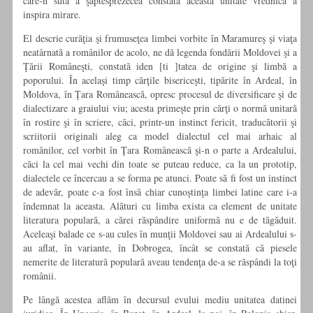
care-n suta a şaptesprezecea constată această unitate vrednică a
inspira mirare.
El descrie curăţia şi frumuseţea limbei vorbite în Maramureş şi viaţa
neatârnată a românilor de acolo, ne dă legenda fondării Moldovei şi a
Ţării Româneşti, constată iden [ti ]tatea de origine şi limbă a
poporului. În acelaşi timp cărţile bisericeşti, tipărite în Ardeal, în
Moldova, în Ţara Românească, opresc procesul de diversificare şi de
dialectizare a graiului viu; acesta primeşte prin cărţi o normă unitară
în rostire şi în scriere, căci, printr-un instinct fericit, traducătorii şi
scriitorii originali aleg ca model dialectul cel mai arhaic al
românilor, cel vorbit în Ţara Românească şi-n o parte a Ardealului,
căci la cel mai vechi din toate se puteau reduce, ca la un prototip,
dialectele ce încercau a se forma pe atunci. Poate să fi fost un instinct
de adevăr, poate c-a fost însă chiar cunoştinţa limbei latine care i-a
îndemnat la aceasta. Alături cu limba exista ca element de unitate
literatura populară, a cărei răspândire uniformă nu e de tăgăduit.
Aceleaşi balade ce s-au cules în munţii Moldovei sau ai Ardealului s-
au aflat, în variante, în Dobrogea, încât se constată că piesele
nemerite de literatură populară aveau tendenţa de-a se răspândi la toţi
românii.
Pe lângă acestea aflăm în decursul evului mediu unitatea datinei