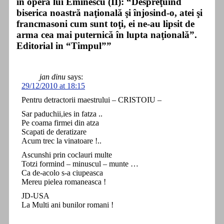
in opera lui Eminescu (II): “Despreţuind
biserica noastră naţională şi înjosind-o, atei şi
francmasoni cum sunt toţi, ei ne-au lipsit de
arma cea mai puternică în lupta naţională”.
Editorial in “Timpul””
jan dinu
says:
29/12/2010 at 18:15
Pentru detractorii maestrului – CRISTOIU –
Sar paduchii,ies in fatza ..
Pe coama firmei din atza
Scapati de deratizare
Acum trec la vinatoare !..
Ascunshi prin coclauri multe
Totzi formind – minuscul – munte …
Ca de-acolo s-a ciupeasca
Mereu pielea romaneasca !
JD-USA
La Multi ani bunilor romani !