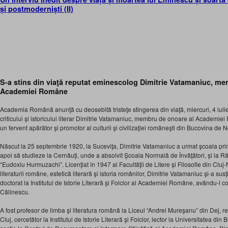
și postmoderniști (II)
S-a stins din viaţă reputat eminescolog Dimitrie Vatamaniuc, m
Academiei Române
Academia Română anunţă cu deosebită tristeţe stingerea din viaţă, miercuri, 4 iulie
criticului şi istoricului literar Dimitrie Vatamaniuc, membru de onoare al Academi
un fervent apărător şi promotor al culturii şi civilizaţiei româneşti din Bucovina de N
Născut la 25 septembrie 1920, la Suceviţa, Dimitrie Vatamaniuc a urmat şcoala pr
apoi să studieze la Cernăuţi, unde a absolvit Şcoala Normală de Învăţători, şi la Răd
“Eudoxiu Hurmuzachi”. Licenţiat în 1947 al Facultăţii de Litere şi Filosofie din Cluj-
literaturii române, estetică literară şi istoria românilor, Dimitrie Vatamaniuc şi-a sus
doctorat la Institutul de Istorie Literară şi Folclor al Academiei Române, avându-l co
Călinescu.
A fost profesor de limba şi literatura română la Liceul “Andrei Mureşanu” din Dej, re
Cluj, cercetător la Institutul de Istorie Literară şi Folclor, lector la Universitatea din