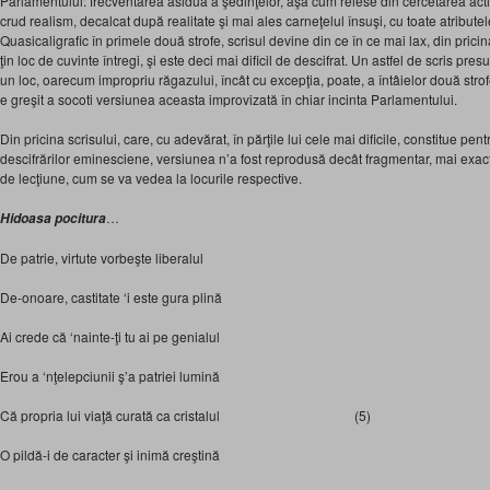
Parlamentului: frecventarea asiduă a şedinţelor, aşa cum reiese din cercetarea activit
crud realism, decalcat după realitate şi mai ales carneţelul însuşi, cu toate atributele
Quasicaligrafic în primele două strofe, scrisul devine din ce în ce mai lax, din prici
ţin loc de cuvinte întregi, şi este deci mai dificil de descifrat. Un astfel de scris pres
un loc, oarecum impropriu răgazului, încât cu excepţia, poate, a întâielor două strof
e greşit a socoti versiunea aceasta improvizată în chiar incinta Parlamentului.
Din pricina scrisului, care, cu adevărat, în părţile lui cele mai dificile, constitue pe
descifrărilor eminesciene, versiunea n’a fost reprodusă decât fragmentar, mai exact,
de lecţiune, cum se va vedea la locurile respective.
…
Hidoasa pocitura
De patrie, virtute vorbeşte liberalul
De-onoare, castitate ‘i este gura plină
Ai crede că ‘nainte-ţi tu ai pe genialul
Erou a ‘nţelepciunii ş’a patriei lumină
Că propria lui viaţă curată ca cristalul (5)
O pildă-i de caracter şi inimă creştină