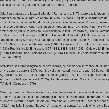
secţie la Centrul de Documentare şi Informare Ştiinţifică al Academiei Române. Din
Institutul de Teorie şi Istorie Literară al Academiei Române.
Odată cu angajarea la Muzeul Literaturii Române, în anii ’70, a preluat, la îndemnu
continuarea ediţiei integrale a operei lui Mihai Eminescu, iniţiată şi coordonată de 
în 1963. Va consacra, astfel, studiului operei eminesciene peste 30 de ani, devenin
eminescologi români. Sub îngrijirea sa vor apărea, între 1977-1993, volumele VII-X
eminesciene, ediţie ce avea să fie desăvârşită în 1999. Pe baza ei, Dimitrie Vatama
de Opere ale poetului naţional (Editura Univers Enciclopedic şi Editura Academi
Naţională pentru Ştiinţă şi Artă sub egida Academiei Române, 2015), precum şi Pub
1877 (1977), Eminescu. Manuscrisele (1988), Eminescu. Contribuţii documentare (
(1993), Publicistica lui Eminescu. 1877-1883, 1888-1889 (1996); Caietele lui Emi
(1998), Bucovina între Occident şi Orient (2006), Eminescu în ediţia academică inte
integrale (2013).
Activitatea sa literar-ştiinţifică se concretizează, de asemenea, în zeci de studii mo
privire asupra operei (1967); Ioan Slavici şi lumea prin care a trecut (1968); Ioan Sl
Agârbiceanu (1970); Lucian Blaga. Biobibliografie (1977), Lucian Blaga. Contribuţ
Arghezi. Biobibliografie (2 vol., 2005). A editat opera lui Ioan Slavici, în 14 volume
TlĂ de G. Călinescu (1979).
Născut şi crescut în Bucovina de Nord, Dimitrie Vatamaniuc s-a implicat cu dăruire 
promovarea valorilor culturale româneşti din această zonă locuită de români, rămasă 
director al Centrului pentru Studierea Problemelor Bucovinei din Rădăuţi al Acade
1992, în Institutul Naţional “Bucovina”; redactor-responsabil al revistei “Analele Bu