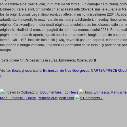
solidă hârtie albă, velină, cari, în număr de 50 formau un carneţel de buzunar, com
Eminescu, care a avut, din juneţă chiar, această artă (dovadă sms.-ele
Elena
şi
Mar
fost la origină cusut. Legat dimpreună cu altele, în ms.-ul miscellaneu 2261, Academ
adaptându-l la condiţiile materiale ale ms.-ului şi păstrându-i, în acelaşi timp, cu ex
originar. Cu excepţia primelor două păginioare, celelalte au fost dispuse câte trei, 
originară, izbutind să creeze o pagină de mărimea manuscrisului 2261. Pentru mai u
păginioare un număr aparte, aşa că acest submanuscris, longitudinal, de buzunar, fi
între ff. 148—197, inclusiv. Intâia filă (148), devenită pseudo-copertă, e înnegrită 
mai poartă o dungă verticală, lungimea lui permiţând să fie îndoit) şi pare să fie pă
neagră.
Toate notele lui
Perpessicius
la sursa:
Eminescu, Opere, Vol II
Vezi si:
Boala şi moartea lui Eminescu, de Nae Georgescu. CARTEA TRECERII publi
»
Posted in
Colimatorul
,
Documentare
,
Top News
Tags:
Eminescu
,
Manuscris
Mihai Eminescu
,
Opere
,
Perpessicius
,
politicieni
9 Comments »