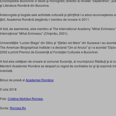
Enciclopediei Bucovinei în studii şi monografii; director al revistei “Septentrion”, pu
şi Literatura Română din Bucovina.
Îndelungata şi bogata sale activitate culturală şi ştiinţifică i-a adus recunoaşterea c
ţării, Academia Română alegându-l membru de onoare în 2011.
A fost, de asemenea, ales membru al The International Academy “Mihai Eminescu” (
Internaţional “Mihai Eminescu” (Chişinău, 2001).
Universităţile “Lucian Blaga” din Sibiu şi “Ştefan cel Mare” din Suceava i-au acordat
The American Biographical Institute l-a declarat “Om al Anului” şi i-a acordat “Dip
2002 a primit Premiul de Excelenţă al Fundaţiei Culturale a Bucovinei.
A fost ales cetăţean de onoare al comunei Suceviţa, al municipiului Rădăuţi şi al c
Membrii Academiei Române se despart cu regret de confratele lor şi îşi exprimă într
îndoliată.
Biroul de presă al
Academiei Române
5 iulie 2018
Foto:
Cristina Nichituș Roncea
,
Sursa:
Roncea.Ro