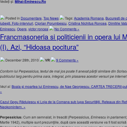
Vedeți și:
Mihai-Eminescu.Ro
Posted in
Documentare
,
Top News
Tags:
Academia Romana
,
Bucuresti de c
iubești. Foto-interviuri
,
Ciprian Porumbescu
,
Cristina Nichitus Roncea
,
Dimitrie Va
Eminescu
,
Opere
,
victor roncea
No Comments »
Francmasoneria si politicienii in opera lui
(I). Azi, “Hidoasa pocitura”
December 28th, 2010
VR
9 Comments »
Conform lui Perpessicius, textul de mai jos poate fi anexat părţii similare din Scriso
publicului larg pentru prima oara, integral,
prin plasarea acestor versuri
pe internet
Vezi si:
Boala şi moartea lui Eminescu, de Nae Georgescu. CARTEA TRECERII publi
»
Cazul Gogu Rădulescu şi Loja de la Comana sub lupa Securităţii. Reteaua din Ret
Neokomintern. »
Perpessicius:
Cum am semnalat, în treacăt (Perpessicius,
Eminescu în parlament,
Martie 1942), multiple sunt prezumţiile, după care această versiune va fi fost scrisă