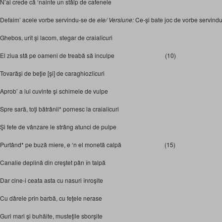
N’ai crede că ‘nainte un stâlp de cafenele
Defaim’ acele vorbe servindu-se de
ele/ Versiune:
Ce-şi bate joc de vorbe servindu
Ghebos, urît şi lacom, stegar de craialîcuri
El ziua stă pe oameni de treabă să inculpe (10)
Tovarăşi de beţie [şi] de caraghiozlîcuri
Aprob’ a lui cuvinte şi schimele de vulpe
Spre sară, toţi bătrânii* pornesc la craialîcuri
Şi fete de vânzare le strâng atunci de pulpe
Purtând* pe buză miere, e ‘n el monetă calpă (15)
Canalie deplină din creştet pân în talpă
Dar cine-i ceata asta cu nasuri înroşite
Cu dârele prin barbă, cu feţele nerase
Guri mari şi buhăite, musteţile sborşite