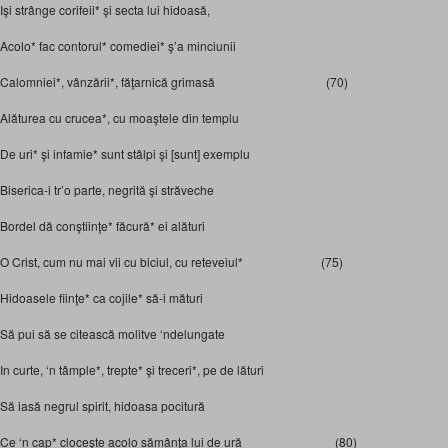
Işi strânge corifeii* şi secta lui hidoasă,
Acolo* fac contorul* comediei* ş’a minciunii
Calomniei*, vânzării*, făţarnică grimasă (70)
Alăturea cu crucea*, cu moaştele din templu
De uri* şi infamie* sunt stâlpi şi [sunt] exemplu
Biserica-i tr’o parte, negrită şi străveche
Bordel dă conştiinţe* făcură* ei alături
O Crist, cum nu mai vii cu biciul, cu reteveiul* (75)
Hidoasele fiinţe* ca cojile* să-i mături
Să pui să se citească molitve ‘ndelungate
In curte, ‘n tâmple*, trepte* şi treceri*, pe de lături
Să iasă negrul spirit, hidoasa pocitură
Ce ‘n cap* cloceşte acolo sămânţa lui de ură (80)