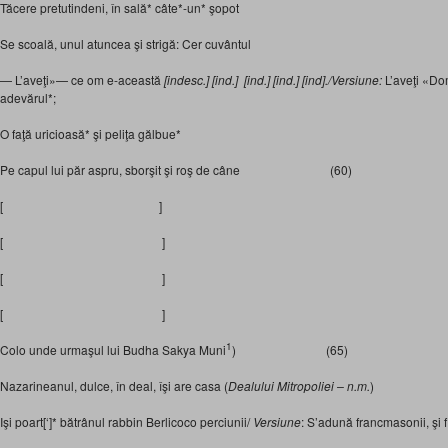
Tăcere pretutindeni, în sală* câte*-un* şopot
Se scoală, unul atuncea şi strigă: Cer cuvântul
— L’aveţi»— ce om e-această
[indesc.] [ind.] [ind.] [ind.] [ind]./Versiune:
L’aveţi «Dom
adevărul*;
O faţă uricioasă* şi peliţa gălbue*
Pe capul lui păr aspru, sborşit şi roş de câne (60)
[ ]
[ ]
[ ]
[ ]
1
Colo unde urmaşul lui Budha Sakya Muni
) (65)
Nazarineanul, dulce, în deal, îşi are casa (
Dealului Mitropoliei – n.m.
)
Işi poart[‘]* bătrânul rabbin Berlicoco perciunii/
Versiune
: S’adună francmasonii, şi fi