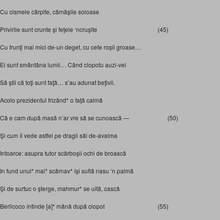
Cu cismele cârpite, cămăşile soioase
Privirile sunt crunte şi feţele ‘ncruşite (45)
Cu frunţi mai mici de-un deget, cu cefe roşii groase…
Ei sunt smântâna lumii.. . Când clopotu auzi-vei
Să ştii că toţi sunt faţă… s’au adunat beţivii.
Acolo prezidentul frizând* o faţă calmă
Că e cam după masă n’ar vre să se cunoască — (50)
Şi cum îi vede astfel pe dragii săi de-avalma
Intoarce: asupra tutor scârboşii ochi de broască
In fund unul* mai* scârnav* îşi suflă nasu ‘n palmă
Şi de surtuc o şterge, mahmur* se uită, cască
Berlicoco întinde [a]* mână după clopot (55)