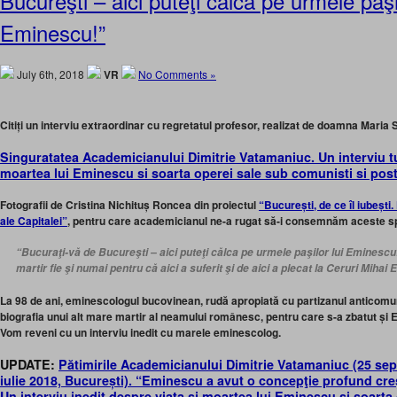
Bucureşti – aici puteţi călca pe urmele paşil
Eminescu!”
July 6th, 2018
VR
No Comments »
Citiți un interviu extraordinar cu regretatul profesor, realizat de doamna Maria 
Singuratatea Academicianului Dimitrie Vatamaniuc. Un interviu tu
moartea lui Eminescu si soarta operei sale sub comunisti si pos
Fotografii de Cristina Nichituș Roncea din proiectul
“București, de ce îl iubești.
ale Capitalei”
, pentru care academicianul ne-a rugat să-i consemnăm aceste s
“Bucuraţi-vă de Bucureşti – aici puteţi călca pe urmele paşilor lui Eminescu
martir fie şi numai pentru că aici a suferit şi de aici a plecat la Ceruri Mihai
La 98 de ani, eminescologul bucovinean, rudă apropiată cu partizanul anticomu
biografia unui alt mare martir al neamului românesc, pentru care s-a zbatut ș
Vom reveni cu un interviu inedit cu marele eminescolog.
UPDATE:
Pătimirile Academicianului Dimitrie Vatamaniuc (25 sep
iulie 2018, București). “Eminescu a avut o concepţie profund creş
Un interviu inedit despre viața și moartea lui Eminescu și soarta