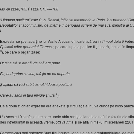
1
Ms.-ul 2260,103. f
) 2261,157—168
“Hidoasa pocitura” este C. A. Rosetti, initiat in masonerie la Paris, fost primar al C
Deputatilor si apoi ministru de Interne in perioada scrierii de mai sus, ministru al Cu
I
Expresia, se ştie, aparţine lui Vasile Alecsandri, care tipărea în
Timpul
dela 9 Febr
Epistolă către generalul Florescu,
pe care luptele politice îl ţinuseră, tocmai în tim
3
), pe care o organizase:
Or cine stă ‘n arenă, de tină are parte.
Eu, nedeprins cu tina, mă ţiu de ea departe
Ş’aştept să văd sub trăsnet hidoasa pocitură
4
Care-au sădit în ţară invidie şi ură
).
De a doua zi chiar, expresia era anexată şi circulaţia ei nu va cunoaşte nicio pauză
1
f
) Aceste 10 strofe, dintre care unele abia schiţate iar altele nefinite (cu rimele sti
des întrebuinţat în această vreme,
ottava rima
şi se află în ms.-ul miscellaneu 226
Perpessicius mai noteaza:
Sunt file înguste, longitudinale, dreptunghiulare, de mă