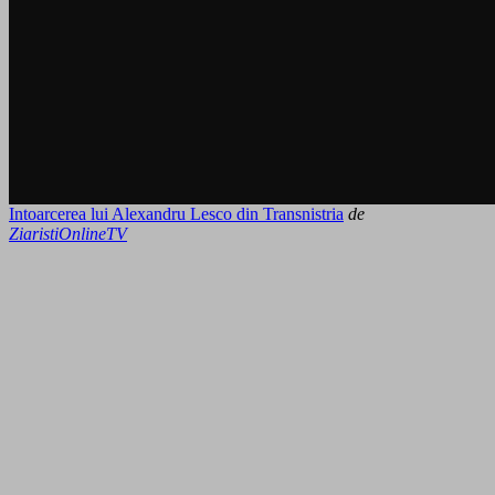
Intoarcerea lui Alexandru Lesco din Transnistria
de
ZiaristiOnlineTV