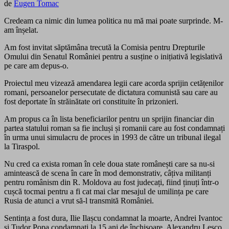
de
Eugen Tomac
Credeam ca nimic din lumea politica nu mă mai poate surprinde. M-
am înșelat.
Am fost invitat săptămâna trecută la Comisia pentru Drepturile
Omului din Senatul României pentru a susține o inițiativă legislativă
pe care am depus-o.
Proiectul meu vizează amendarea legii care acorda sprijin cetățenilor
romani, persoanelor persecutate de dictatura comunistă sau care au
fost deportate în străinătate ori constituite în prizonieri.
Am propus ca în lista beneficiarilor pentru un sprijin financiar din
partea statului roman sa fie incluși și romanii care au fost condamnați
în urma unui simulacru de proces in 1993 de către un tribunal ilegal
la Tiraspol.
Nu cred ca exista roman în cele doua state românești care sa nu-si
amintească de scena în care în mod demonstrativ, câțiva militanți
pentru românism din R. Moldova au fost judecați, fiind ținuți într-o
cușcă tocmai pentru a fi cat mai clar mesajul de umilința pe care
Rusia de atunci a vrut să-l transmită României.
Sentința a fost dura, Ilie Ilașcu condamnat la moarte, Andrei Ivantoc
și Tudor Popa condamnați la 15 ani de închisoare, Alexandru Lesco