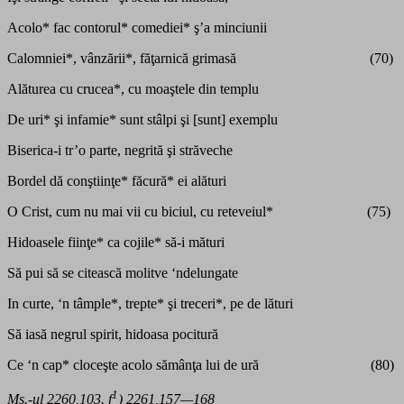
Acolo* fac contorul* comediei* ş’a minciunii
Calomniei*, vânzării*, făţarnică grimasă (70)
Alăturea cu crucea*, cu moaştele din templu
De uri* şi infamie* sunt stâlpi şi [sunt] exemplu
Biserica-i tr’o parte, negrită şi străveche
Bordel dă conştiinţe* făcură* ei alături
O Crist, cum nu mai vii cu biciul, cu reteveiul* (75)
Hidoasele fiinţe* ca cojile* să-i mături
Să pui să se citească molitve ‘ndelungate
In curte, ‘n tâmple*, trepte* şi treceri*, pe de lături
Să iasă negrul spirit, hidoasa pocitură
Ce ‘n cap* cloceşte acolo sămânţa lui de ură (80)
1
Ms.-ul 2260,103. f
) 2261,157—168