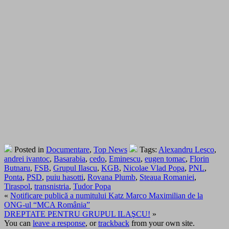
Posted in
Documentare
,
Top News
Tags:
Alexandru Lesco
,
andrei ivantoc
,
Basarabia
,
cedo
,
Eminescu
,
eugen tomac
,
Florin
Butnaru
,
FSB
,
Grupul Ilascu
,
KGB
,
Nicolae Vlad Popa
,
PNL
,
Ponta
,
PSD
,
puiu hasotti
,
Rovana Plumb
,
Steaua Romaniei
,
Tiraspol
,
transnistria
,
Tudor Popa
«
Notificare publică a numitului Katz Marco Maximilian de la
ONG-ul “MCA România”
DREPTATE PENTRU GRUPUL ILAŞCU!
»
You can
leave a response
, or
trackback
from your own site.