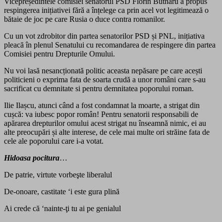
Vicepreședintele comisiei senatorul PSD Florin Butnaru a propus
respingerea inițiativei fără a înțelege ca prin acel vot legitimează o
bătaie de joc pe care Rusia o duce contra romanilor.
Cu un vot zdrobitor din partea senatorilor PSD și PNL, inițiativa
pleacă în plenul Senatului cu recomandarea de respingere din partea
Comisiei pentru Drepturile Omului.
Nu voi lasă nesancționată politic aceasta nepăsare pe care acești
politicieni o exprima fata de soarta crudă a unor români care s-au
sacrificat cu demnitate si pentru demnitatea poporului roman.
Ilie Ilașcu, atunci când a fost condamnat la moarte, a strigat din
cușcă: va iubesc popor român! Pentru senatorii responsabili de
apărarea drepturilor omului acest strigat nu înseamnă nimic, ei au
alte preocupări și alte interese, de cele mai multe ori străine fata de
cele ale poporului care i-a votat.
Hidoasa pocitura
…
De patrie, virtute vorbeşte liberalul
De-onoare, castitate ‘i este gura plină
Ai crede că ‘nainte-ţi tu ai pe genialul