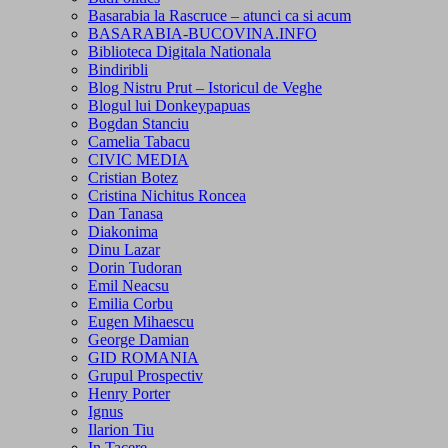
Basarabia la Rascruce – atunci ca si acum
BASARABIA-BUCOVINA.INFO
Biblioteca Digitala Nationala
Bindiribli
Blog Nistru Prut – Istoricul de Veghe
Blogul lui Donkeypapuas
Bogdan Stanciu
Camelia Tabacu
CIVIC MEDIA
Cristian Botez
Cristina Nichitus Roncea
Dan Tanasa
Diakonima
Dinu Lazar
Dorin Tudoran
Emil Neacsu
Emilia Corbu
Eugen Mihaescu
George Damian
GID ROMANIA
Grupul Prospectiv
Henry Porter
Ignus
Ilarion Tiu
In Tacere