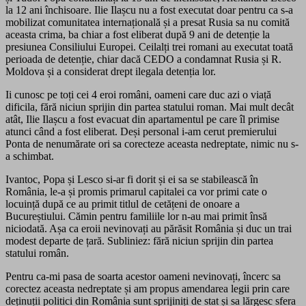
la 12 ani închisoare. Ilie Ilașcu nu a fost executat doar pentru ca s-a
mobilizat comunitatea internațională și a presat Rusia sa nu comită
aceasta crima, ba chiar a fost eliberat după 9 ani de detenție la
presiunea Consiliului Europei. Ceilalți trei romani au executat toată
perioada de detenție, chiar dacă CEDO a condamnat Rusia și R.
Moldova și a considerat drept ilegala detenția lor.
Ii cunosc pe toți cei 4 eroi români, oameni care duc azi o viață
dificila, fără niciun sprijin din partea statului roman. Mai mult decât
atât, Ilie Ilașcu a fost evacuat din apartamentul pe care îl primise
atunci când a fost eliberat. Deși personal i-am cerut premierului
Ponta de nenumărate ori sa corecteze aceasta nedreptate, nimic nu s-
a schimbat.
Ivantoc, Popa și Lesco si-ar fi dorit și ei sa se stabilească în
România, le-a și promis primarul capitalei ca vor primi cate o
locuință după ce au primit titlul de cetățeni de onoare a
Bucureștiului. Cămin pentru familiile lor n-au mai primit însă
niciodată. Așa ca eroii nevinovați au părăsit România și duc un trai
modest departe de țară. Subliniez: fără niciun sprijin din partea
statului român.
Pentru ca-mi pasa de soarta acestor oameni nevinovați, încerc sa
corectez aceasta nedreptate și am propus amendarea legii prin care
deținuții politici din România sunt sprijiniți de stat și sa lărgesc sfera