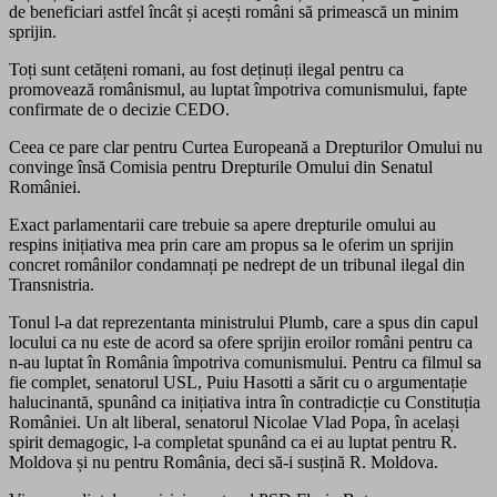
de beneficiari astfel încât și acești români să primească un minim
sprijin.
Toți sunt cetățeni romani, au fost deținuți ilegal pentru ca
promovează românismul, au luptat împotriva comunismului, fapte
confirmate de o decizie CEDO.
Ceea ce pare clar pentru Curtea Europeană a Drepturilor Omului nu
convinge însă Comisia pentru Drepturile Omului din Senatul
României.
Exact parlamentarii care trebuie sa apere drepturile omului au
respins inițiativa mea prin care am propus sa le oferim un sprijin
concret românilor condamnați pe nedrept de un tribunal ilegal din
Transnistria.
Tonul l-a dat reprezentanta ministrului Plumb, care a spus din capul
locului ca nu este de acord sa ofere sprijin eroilor români pentru ca
n-au luptat în România împotriva comunismului. Pentru ca filmul sa
fie complet, senatorul USL, Puiu Hasotti a sărit cu o argumentație
halucinantă, spunând ca inițiativa intra în contradicție cu Constituția
României. Un alt liberal, senatorul Nicolae Vlad Popa, în același
spirit demagogic, l-a completat spunând ca ei au luptat pentru R.
Moldova și nu pentru România, deci să-i susțină R. Moldova.