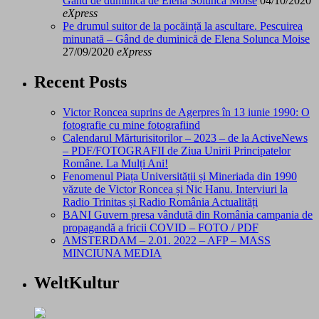
Gând de duminică de Elena Solunca Moise
04/10/2020
eXpress
Pe drumul suitor de la pocăință la ascultare. Pescuirea
minunată – Gând de duminică de Elena Solunca Moise
27/09/2020
eXpress
Recent Posts
Victor Roncea suprins de Agerpres în 13 iunie 1990: O
fotografie cu mine fotografiind
Calendarul Mărturisitorilor – 2023 – de la ActiveNews
– PDF/FOTOGRAFII de Ziua Unirii Principatelor
Române. La Mulți Ani!
Fenomenul Piața Universității și Mineriada din 1990
văzute de Victor Roncea și Nic Hanu. Interviuri la
Radio Trinitas și Radio România Actualități
BANI Guvern presa vândută din România campania de
propagandă a fricii COVID – FOTO / PDF
AMSTERDAM – 2.01. 2022 – AFP – MASS
MINCIUNA MEDIA
WeltKultur