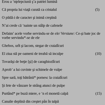
Erou a ‘nţelepciunii ş’a patriei lumină
Că propria lui viaţă curată ca cristalul (5)
O pildă-i de caracter şi inimă creştină
N’ai crede că ‘nainte un stâlp de cafenele
Defaim’ acele vorbe servindu-se de
ele/ Versiune:
Ce-şi bate joc de
vorbe servindu*-se de ele
Ghebos, urît şi lacom, stegar de craialîcuri
El ziua stă pe oameni de treabă să inculpe (10)
Tovarăşi de beţie [şi] de caraghiozlîcuri
Aprob’ a lui cuvinte şi schimele de vulpe
Spre sară, toţi bătrânii* pornesc la craialîcuri
Şi fete de vânzare le strâng atunci de pulpe
Purtând* pe buză miere, e ‘n el monetă calpă (15)
Canalie deplină din creştet pân în talpă