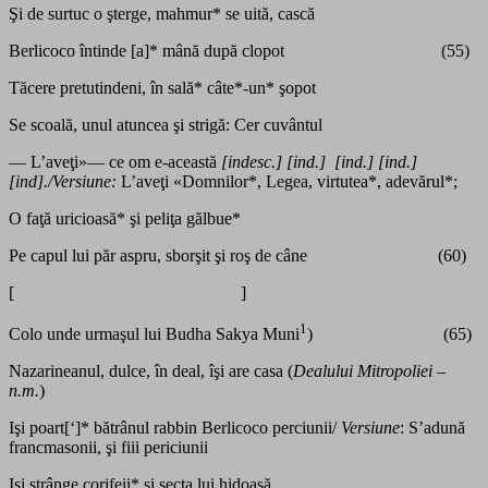
Şi de surtuc o şterge, mahmur* se uită, cască
Berlicoco întinde [a]* mână după clopot (55)
Tăcere pretutindeni, în sală* câte*-un* şopot
Se scoală, unul atuncea şi strigă: Cer cuvântul
— L’aveţi»— ce om e-această
[indesc.] [ind.] [ind.] [ind.]
[ind]./Versiune:
L’aveţi «Domnilor*, Legea, virtutea*, adevărul*;
O faţă uricioasă* şi peliţa gălbue*
Pe capul lui păr aspru, sborşit şi roş de câne (60)
[ ]
1
Colo unde urmaşul lui Budha Sakya Muni
) (65)
Nazarineanul, dulce, în deal, îşi are casa (
Dealului Mitropoliei –
n.m.
)
Işi poart[‘]* bătrânul rabbin Berlicoco perciunii/
Versiune
: S’adună
francmasonii, şi fiii periciunii
Işi strânge corifeii* şi secta lui hidoasă,