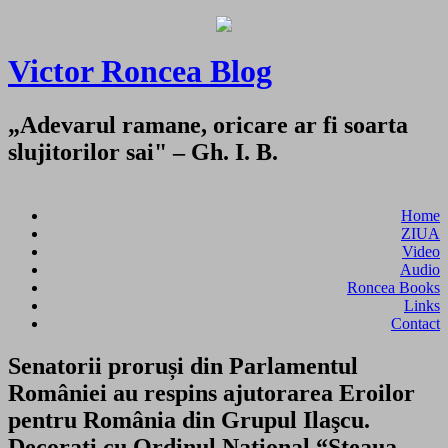
Victor Roncea Blog
„Adevarul ramane, oricare ar fi soarta
slujitorilor sai" – Gh. I. B.
Home
ZIUA
Video
Audio
Roncea Books
Links
Contact
Senatorii proruși din Parlamentul
României au respins ajutorarea Eroilor
pentru România din Grupul Ilaşcu.
Decoraţi cu Ordinul Naţional “Steaua