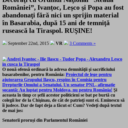
României”, Ivanţoc, Leşco şi Popa au fost
abandonaţi fără nici un sprijin material
în Basarabia, după 15 ani de temniţă
rusească la Tiraspol. RUŞINE!
September 22nd, 2015
VR
3 Comments »
O nouă ofensă ordinară la adresa demnităţii şi sacrificiului
basarabenilor, pentru România:
Proiectul de lege pentru
ajutorarea Grupului Ilașcu, respins în Comisia pentru
Drepturile Omului a Senatului. Un senator PNL, afirmație
șocantă: Au luptat pentru Moldova, nu pentru România!
Şi
aceasta în timp ce şefii acestor politicieni se bat pe burtă cu
colegii lor de la Chişinau, de cât de patrioţi sunt ei. Eminescu să
îi judece. Dar de fapt deja a făcut-o! Cum? Vedeţi după textul
de mai jos:
Senatorii proruși din Parlamentul României