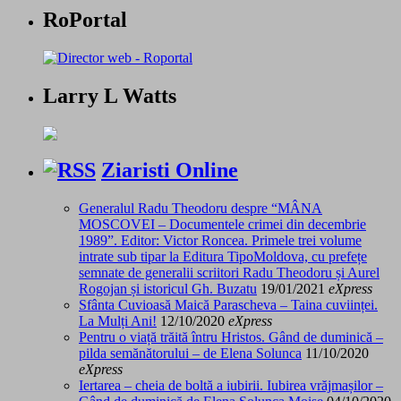
RoPortal
Larry L Watts
Ziaristi Online
Generalul Radu Theodoru despre “MÂNA
MOSCOVEI – Documentele crimei din decembrie
1989”. Editor: Victor Roncea. Primele trei volume
intrate sub tipar la Editura TipoMoldova, cu prefețe
semnate de generalii scriitori Radu Theodoru și Aurel
Rogojan și istoricul Gh. Buzatu
19/01/2021
eXpress
Sfânta Cuvioasă Maică Parascheva – Taina cuviinței.
La Mulți Ani!
12/10/2020
eXpress
Pentru o viață trăită întru Hristos. Gând de duminică –
pilda semănătorului – de Elena Solunca
11/10/2020
eXpress
Iertarea – cheia de boltă a iubirii. Iubirea vrăjmașilor –