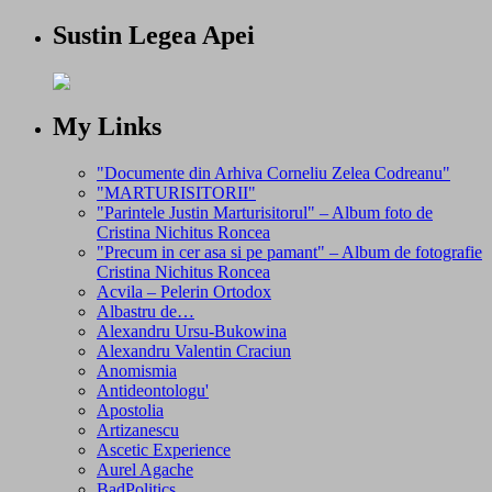
Sustin Legea Apei
My Links
"Documente din Arhiva Corneliu Zelea Codreanu"
"MARTURISITORII"
"Parintele Justin Marturisitorul" – Album foto de
Cristina Nichitus Roncea
"Precum in cer asa si pe pamant" – Album de fotografie
Cristina Nichitus Roncea
Acvila – Pelerin Ortodox
Albastru de…
Alexandru Ursu-Bukowina
Alexandru Valentin Craciun
Anomismia
Antideontologu'
Apostolia
Artizanescu
Ascetic Experience
Aurel Agache
BadPolitics