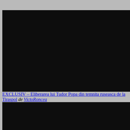
EXCLUSIV – Eliberarea lui Tudor Popa din temnita ruseasca de la
Tiraspol
de
VictoRoncea