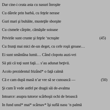
Dar cine-i ceata asta cu nasuri înroşite
Cu dârele prin barbă, cu feţele nerase
Guri mari şi buhăite, musteţile sborşite
Cu cismele cârpite, cămăşile soioase
Privirile sunt crunte şi feţele ‘ncruşite (45)
Cu frunţi mai mici de-un deget, cu cefe roşii groase…
Ei sunt smântâna lumii… Când clopotu auzi-vei
Să ştii că toţi sunt faţă… s’au adunat beţivii.
Acolo prezidentul frizând* o faţă calmă
Că e cam după masă n’ar vre să se cunoască — (50)
Şi cum îi vede astfel pe dragii săi de-avalma
Intoarce: asupra tutoror scârboşii ochi de broască
In fund unul* mai* scârnav* îşi suflă nasu ‘n palmă