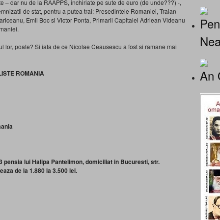
ente – dar nu de la RAAPPS, inchiriate pe sute de euro (de unde???) -,
emnizatii de stat, pentru a putea trai: Presedintele Romaniei, Traian
Pen
iceanu, Emil Boc si Victor Ponta, Primarii Capitalei Adriean Videanu
omaniei.
Nea
ful lor, poate? Si iata de ce Nicolae Ceausescu a fost si ramane mai
An 
ALISTE ROMANIA
mania
 pensia lui Halipa Pantelimon, domiciliat in Bucuresti, str.
aza de la 1.880 la 3.500 lei.