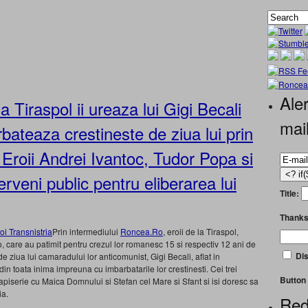
Aler
 la Tiraspol ii ureaza lui Gigi Becali
mai
arbateaza crestineste de ziua lui prin
Eroii Andrei Ivantoc, Tudor Popa si
rveni public pentru eliberarea lui
Title:
Thanks
Prin intermediului
Roncea.Ro
, eroii de la Tiraspol,
 care au patimit pentru crezul lor romanesc 15 si respectiv 12 ani de
Dis
de ziua lui camaradului lor anticomunist, Gigi Becali, aflat in
in toata inima impreuna cu imbarbatarile lor crestinesti. Cei trei
Button 
iserie cu Maica Domnului si Stefan cel Mare si Sfant si isi doresc sa
ia.
Red