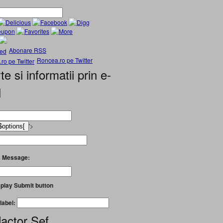
Abonare RSS
Roncea.ro pe Twitter
te si informatii prin e-
l
'>
 Message:
play Submit button
label:
actor Șef