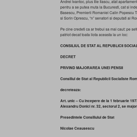
Andrei Ivantoc, plus Ilie Ilascu, atat apartam
pentru a se putea muta la Bucuresti, cat si ind
Basescu, Premierii Romaniei Calin Popescu Tar
si Sorin Oprescu, “n” senatori si deputati ai R
Pe cine credeti ca ar trebui sa mai caut: pe se
patriot decat toata liota aceasta la un loc:
CONSILIUL DE STAT AL REPUBLICII SOCI
DECRET
PRIVIND MAJORAREA UNEI PENSII
Consiliul de Stat al Republicii Socialiste Ro
decreteaza:
Art. unic – Cu incepere de la 1 februarie 1973
Alexandru Donici nr. 32, sectorul 2, se majore
Presedintele Consiliului de Stat
Nicolae Ceausescu