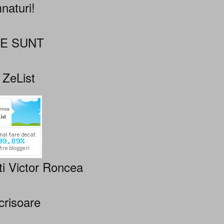
naturi!
NE SUNT
 ZeList
ti Victor Roncea
crisoare