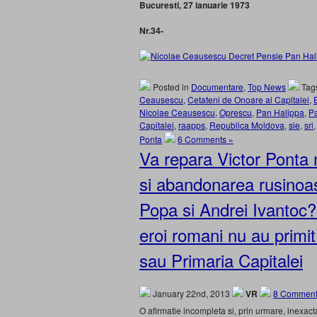
Bucuresti, 27 ianuarie 1973
Nr.34-
Posted in
Documentare
,
Top News
Tag
Ceausescu
,
Cetateni de Onoare ai Capitalei
,
Nicolae Ceausescu
,
Oprescu
,
Pan Halippa
,
Pa
Capitalei
,
raapps
,
Republica Moldova
,
sie
,
sri
Ponta
6 Comments »
Va repara Victor Ponta 
si abandonarea rusinoas
Popa si Andrei Ivantoc?
eroi romani nu au primi
sau Primaria Capitalei
January 22nd, 2013
VR
8 Comment
O afirmatie incompleta si, prin urmare, inexact