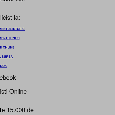
icist la:
MENTUL ISTORIC
MENTUL ZILEI
TI ONLINE
L BURSA
BOOK
ebook
isti Online
te 15.000 de