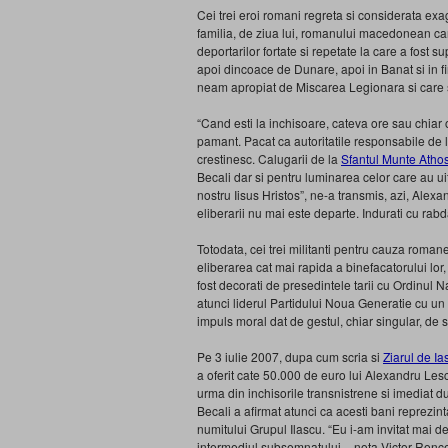
Cei trei eroi romani regreta si considerata ex
familia, de ziua lui, romanului macedonean car
deportarilor fortate si repetate la care a fost 
apoi dincoace de Dunare, apoi in Banat si in fi
neam apropiat de Miscarea Legionara si care 
“Cand esti la inchisoare, cateva ore sau chiar o
pamant. Pacat ca autoritatile responsabile de 
crestinesc. Calugarii de la
Sfantul Munte Atho
Becali dar si pentru luminarea celor care au ui
nostru Iisus Hristos”, ne-a transmis, azi, Alex
eliberarii nu mai este departe. Indurati cu rabd
Totodata, cei trei militanti pentru cauza roma
eliberarea cat mai rapida a binefacatorului lor
fost decorati de presedintele tarii cu Ordinul 
atunci liderul Partidului Noua Generatie cu un aj
impuls moral dat de gestul, chiar singular, de 
Pe 3 iulie 2007, dupa cum scria si
Ziarul de Ias
a oferit cate 50.000 de euro lui Alexandru Les
urma din inchisorile transnistrene si imediat 
Becali a afirmat atunci ca acesti bani reprezint
numitului Grupul Ilascu. “Eu i-am invitat mai de
intermediul subsemnatului – nota Victor Roncea)