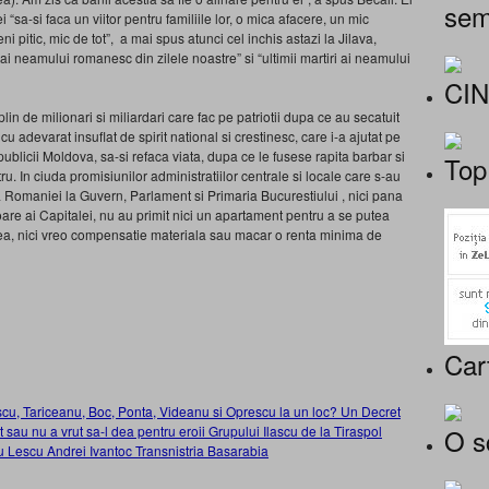
sem
i “sa-si faca un viitor pentru familiile lor, o mica afacere, un mic
 pitic, mic de tot”, a mai spus atunci cel inchis astazi la Jilava,
 ai neamului romanesc din zilele noastre” si “ultimii martiri ai neamului
CI
in de milionari si miliardari care fac pe patriotii dupa ce au secatuit
u adevarat insuflat de spirit national si crestinesc, care i-a ajutat pe
epublicii Moldova, sa-si refaca viata, dupa ce le fusese rapita barbar si
Top
ru. In ciuda promisiunilor administratiilor centrale si locale care s-au
a Romaniei la Guvern, Parlament si Primaria Bucurestiului , nici pana
noare ai Capitalei, nu au primit nici un apartament pentru a se putea
retea, nici vreo compensatie materiala sau macar o renta minima de
Car
cu, Tariceanu, Boc, Ponta, Videanu si Oprescu la un loc? Un Decret
O s
sau nu a vrut sa-l dea pentru eroii Grupului Ilascu de la Tiraspol