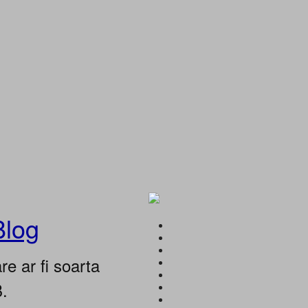
Blog
e ar fi soarta
B.