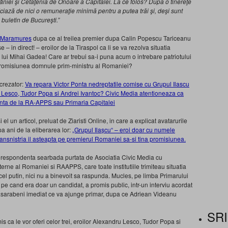
âniei şi Cetăţenia de Onoare a Capitalei. La ce folos? După o tinereţe
ciază de nici o remuneraţie minimă pentru a putea trăi şi, deşi sunt
 buletin de Bucureşti.”
 Maramures
dupa ce al treilea premier dupa Calin Popescu Tariceanu
 – in direct! – eroilor de la Tiraspol ca li se va rezolva situatia
 lui Mihai Gadea! Care ar trebui sa-i puna acum o intrebare patriotului
 promisiunea domnule prim-ministru al Romaniei?
crezator:
Va repara Victor Ponta nedreptatile comise cu Grupul Ilascu
 Lesco, Tudor Popa si Andrei Ivantoc? Civic Media atentioneaza ca
cuinta de la RA-APPS sau Primaria Capitalei
i el un articol, preluat de Ziaristi Online, in care a explicat avatarurile
pa ani de la eliberarea lor:
„Grupul Ilașcu“ – eroi doar cu numele
Transnistria il asteapta pe premierul Romaniei sa-si tina promisiunea.
corespondenta searbada purtata de Asociatia Civic Media cu
erne al Romaniei si RAAPPS, care toate institutiile trimiteau situatia
 cel putin, nici nu a binevoit sa raspunda. Mucles, pe limba Primarului
 pe cand era doar un candidat, a promis public, intr-un interviu acordat
 basarabeni imediat ce va ajunge primar, dupa ce Adriean Videanu
SRI
 ca le vor oferi celor trei, eroilor Alexandru Lesco, Tudor Popa si