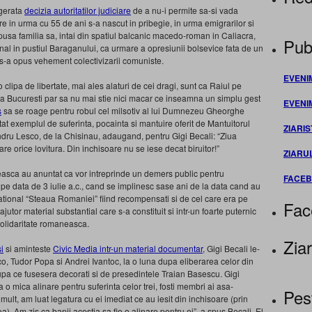
agerata
decizia autoritatilor judiciare
de a nu-i permite sa-si vada
e in urma cu 55 de ani s-a nascut in pribegie, in urma emigrarilor si
supusa familia sa, intai din spatiul balcanic macedo-roman in Caliacra,
Publ
nal in pustiul Baraganului, ca urmare a opresiunii bolsevice fata de un
s-a opus vehement colectivizarii comuniste.
EVENI
 clipa de libertate, mai ales alaturi de cei dragi, sunt ca Raiul pe
la Bucuresti par sa nu mai stie nici macar ce inseamna un simplu gest
EVENI
s
sa se roage pentru robul cel milsotiv al lui Dumnezeu Gheorghe
tat exemplul de suferinta, pocainta si mantuire oferit de Mantuitorul
ZIARIS
andru Lesco, de la Chisinau, adaugand, pentru Gigi Becali: “Ziua
are orice lovitura. Din inchisoare nu se iese decat biruitor!”
ZIARU
neasca au anuntat ca vor intreprinde un demers public pentru
FACE
, pe data de 3 iulie a.c., cand se implinesc sase ani de la data cand au
National “Steaua Romaniei” fiind recompensati si de cel care era pe
Fac
utor material substantial care s-a constituit si intr-un foarte puternic
solidaritate romaneasca.
Ziar
i
si aminteste
Civic Media intr-un material documentar
, Gigi Becali le-
co, Tudor Popa si Andrei Ivantoc, la o luna dupa eliberarea celor din
dupa ce fusesera decorati si de presedintele Traian Basescu. Gigi
a o mica alinare pentru suferinta celor trei, fosti membri ai asa-
Pes
mult, am luat legatura cu ei imediat ce au iesit din inchisoare (prin
. Am zis ca banii acestia sa fie o alinare pentru ei”, a spus Becali. El