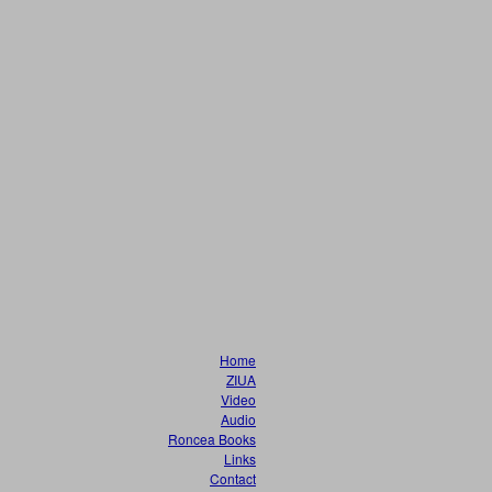
Home
ZIUA
Video
Audio
Roncea Books
Links
Contact