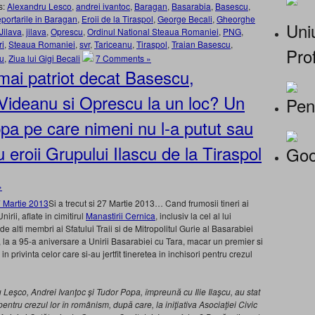
s:
Alexandru Lesco
,
andrei ivantoc
,
Baragan
,
Basarabia
,
Basescu
,
portarile in Baragan
,
Eroii de la Tiraspol
,
George Becali
,
Gheorghe
Uniu
Jilava
,
jilava
,
Oprescu
,
Ordinul National Steaua Romaniei
,
PNG
,
ri
,
Steaua Romaniei
,
svr
,
Tariceanu
,
Tiraspol
,
Traian Basescu
,
Prof
u
,
Ziua lui Gigi Becali
7 Comments »
ai patriot decat Basescu,
Videanu si Oprescu la un loc? Un
Pen
pa pe care nimeni nu l-a putut sau
u eroii Grupului Ilascu de la Tiraspol
Goo
»
Si a trecut si 27 Martie 2013… Cand frumosii tineri ai
irii, aflate in cimitirul
Manastirii Cernica
, inclusiv la cel al lui
 alti membri ai Sfatului Traii si de Mitropolitul Gurie al Basarabiei
, la a 95-a aniversare a Unirii Basarabiei cu Tara, macar un premier si
n privinta celor care si-au jertfit tineretea in inchisori pentru crezul
dru Leşco, Andrei Ivanţoc şi Tudor Popa, împreună cu Ilie Ilaşcu, au stat
 pentru crezul lor în românism, după care, la iniţiativa Asociaţiei Civic