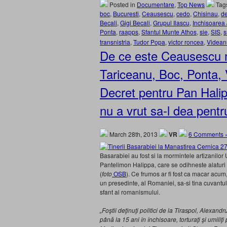
Posted in
Documentare
,
Top News
Tag
boc
,
Bucuresti
,
Ceausescu
,
cedo
,
Chisinau
,
de
Becali
,
Gigi Becali
,
Grupul Ilascu
,
Inchisoarea 
Ponta
,
raapps
,
Sfantul Munte Athos
,
sie
,
SIS
,
s
transnistria
,
Tudor Popa
,
victor roncea
,
Videan
De ce este Ceausescu m
Tariceanu, Boc, Ponta, 
Decret pentru Pan Halip
nu a vrut sa-l dea pentr
March 28th, 2013
VR
6 Comments 
Basarabiei au fost si la mormintele artizanilor Un
Pantelimon Halippa, care se odihneste alaturi de
(
foto
OSB
). Ce frumos ar fi fost ca macar acum
un presedinte, al Romaniei, sa-si tina cuvantul i
sfant al romanismului.
„Foştii deţinuţi politici de la Tiraspol, Alexan
până la 15 ani în închisoare, torturaţi şi umiliţi