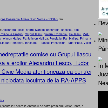
Pan
Rev
s:
Alexandru Lesco
,
andrei ivantoc
,
Basarabia
,
Basescu
,
boc
,
Eroii de la Tiraspol
,
Grupul Ilascu
,
guvernul romaniei
,
Ilie Ilascu
,
MAE
,
Minu
ntelimon Halipa
,
Pantelimon Hallipa
,
Pensia lui Pan Hallipa
,
Primaria
,
Steaua Romaniei
,
Tariceanu
,
Tiraspol
,
transnistria
,
Tudor Popa
,
Victor
Pâr
nedreptatile comise cu Grupul Ilascu
a a eroilor Alexandru Lesco, Tudor
In 
 Civic Media atentioneaza ca cei trei
Jus
t niciodata locuinta de la RA-APPS
Nea
s »
a, facuta ieri seara la Antena 3 de catre premierul Victor Ponta, a