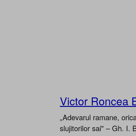
Victor Roncea 
„Adevarul ramane, oricar
slujitorilor sai" – Gh. I. 