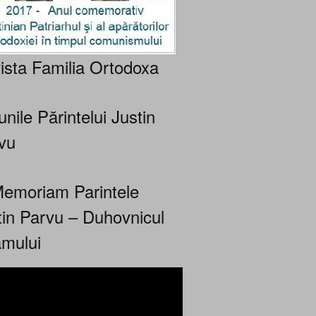
ista Familia Ortodoxa
nile Părintelui Justin
vu
Memoriam Parintele
tin Parvu – Duhovnicul
mului