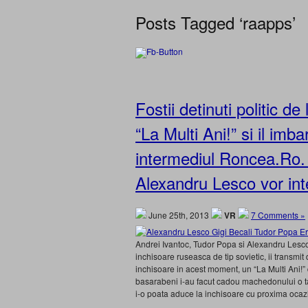
Posts Tagged ‘raapps’
Fostii detinuti politic de
“La Multi Ani!” si il imb
intermediul Roncea.Ro. 
Alexandru Lesco vor inte
June 25th, 2013
VR
7 Comments »
Andrei Ivantoc, Tudor Popa si Alexandru Lesco,
inchisoare ruseasca de tip sovietic, ii transmit 
inchisoare in acest moment, un “La Multi Ani!” d
basarabeni i-au facut cadou machedonului o tap
i-o poata aduce la inchisoare cu proxima ocaz