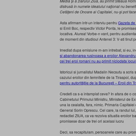
Media şi a ziarului Ziua, au primit Steaua Rom
distrusă în numele idealului naţional nu benefi
Cetăţeni de Onoare ai Capitalei, nu-şi pot face
Asta afirmam intr-un interviu pentru
Gazeta de
si Emil Boc, respectiv Victor Ponta, le promisese
locativa. Aiurea! Vorbe-n vant, pentru audienta
de moment din studioul Antenei 3: V-ati tinut
Imediat dupa emisiune m-am intrebat, si eu, in
si abandonarea rusinoasa a eroilor Alexandru
cei trei eroi romani nu au primit niciodata lo
Istoricul si jurnalistul Madalin Necsutu a scris s
cazului eroilor din temnitele de la Tiraspol, du
pentru autoritățile de la București – Eroii din 
Credeti ca s-a intamplat ceva? In afara de o 
Cabinetului Primului Ministru, Ministerul de Ext
una la cealalta, fara, nimic. Primaria Capitalei
General Sorin Oprescu. Cel care, la randul lui,
redactiei ZIUA, ca va rezolva situatia eroilor
promisese doar de trei ori acelasi lucru
Deci, sa recapitulam, persoanele care au promis