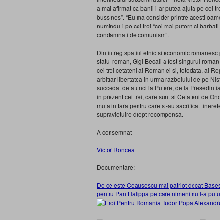
a mai afirmat ca banii i-ar putea ajuta pe cei tre
bussines”. “Eu ma consider printre acesti oameni
numindu-i pe cei trei “cei mai puternici barbati
condamnati de comunism”.
Din intreg spatiul etnic si economic romanesc pl
statul roman, Gigi Becali a fost singurul roman c
cei trei cetateni ai Romaniei si, totodata, ai R
arbitrar libertatea in urma razboiului de pe Nist
succedat de atunci la Putere, de la Presedinti
in prezent cei trei, care sunt si Cetateni de O
muta in tara pentru care si-au sacrificat tine
supravietuire drept recompensa.
A consemnat
Victor Roncea
Documentare:
De ce este Ceausescu mai patriot decat Bases
pentru Pan Halippa pe care nimeni nu l-a putut 