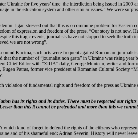
nter Ukraine for five years’ time, the interdiction being issued in 2009
ge in the education system and other similar issues. “We were surpris
lentin Tigau stressed out that this is o commune problem for Eastern c
om of expression and freedom of the press. “Our story is not new. Hund
te this tragic events, journalists have not stopped to seek the truth in
ieved we are not wrong”.
t Leonind Kucima, such acts were frequent against Romanian journalists 
ed that the number of “journalist non grata” in Ukraine was rising yea
nt Chief Editor with “ZIUA” daily, George Muntean, writer and former
a, Eugen Patras, former vice president al Romanian Cultural Society “M
y.
 such violation of fundamental rights and freedom of the press as Ukraine
tion has its rights and its duties. There must be respected our rights
. Lesser than this it cannot be pretended and more than this we cannot
 which kind of forget to defend the rights of the citizens who represe
ine and of his shameful end: Adrian Severin. History will never leave 