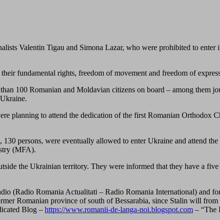
alists Valentin Tigau and Simona Lazar, who were prohibited to enter i
ng their fundamental rights, freedom of movement and freedom of express
 than 100 Romanian and Moldavian citizens on board – among them journ
 Ukraine.
re planning to attend the dedication of the first Romanian Orthodox C
, 130 persons, were eventually allowed to enter Ukraine and attend the
istry (MFA).
ide the Ukrainian territory. They were informed that they have a five y
 Radio (Radio Romania Actualitati – Radio Romania International) and 
former Romanian province of south of Bessarabia, since Stalin will fro
edicated Blog –
https://www.romanii-de-langa-
noi.blogspot.com
– “The 