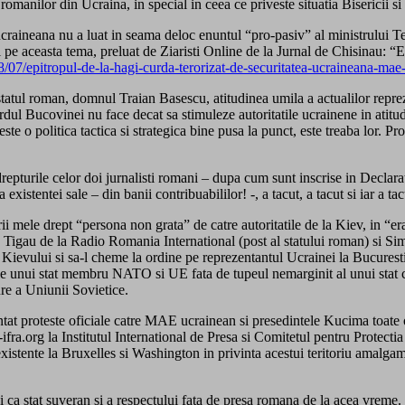
romanilor din Ucraina, in special in ceea ce priveste situatia Bisericii s
ucraineana nu a luat in seama deloc enuntul “pro-pasiv” al ministrului 
e aceasta tema, preluat de Ziaristi Online de la Jurnal de Chisinau: “Ep
8/07/epitropul-de-la-hagi-curda-terorizat-de-securitatea-ucraineana-mae
statul roman, domnul Traian Basescu, atitudinea umila a actualilor reprez
dul Bucovinei nu face decat sa stimuleze autoritatile ucrainene in atitudi
ste o politica tactica si strategica bine pusa la punct, este treaba lor. 
 drepturile celor doi jurnalisti romani – dupa cum sunt inscrise in Decl
a existentei sale – din banii contribuabililor! -, a tacut, a tacut si iar a ta
rii mele drept “persona non grata” de catre autoritatile de la Kiev, in “er
tin Tigau de la Radio Romania International (post al statului roman) si 
is Kievului si sa-l cheme la ordine pe reprezentantul Ucrainei la Bucurest
le unui stat membru NATO si UE fata de tupeul nemarginit al unui stat const
re a Uniunii Sovietice.
proteste oficiale catre MAE ucrainean si presedintele Kucima toate organi
fra.org la Institutul International de Presa si Comitetul pentru Protect
e existente la Bruxelles si Washington in privinta acestui teritoriu amalga
 ca stat suveran si a respectului fata de presa romana de la acea vreme. Lip