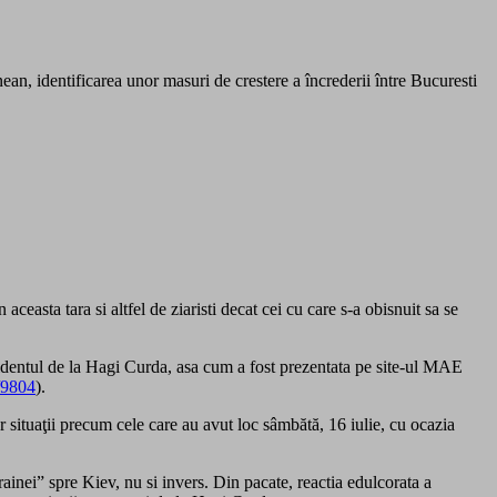
ean, identificarea unor masuri de crestere a încrederii între Bucuresti
asta tara si altfel de ziaristi decat cei cu care s-a obisnuit sa se
cidentul de la Hagi Curda, asa cum a fost prezentata pe site-ul MAE
/9804
).
r situaţii precum cele care au avut loc sâmbătă, 16 iulie, cu ocazia
rainei” spre Kiev, nu si invers. Din pacate, reactia edulcorata a