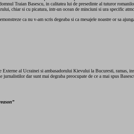
mnul Traian Basescu, in calitatea lui de presedinte al tuturor romanilor, 
varului, chiar si cu picatura, intr-un ocean de minciuni si ura specific atmo
 demonstreze ca nu v-am scris degeaba si ca mesajele noastre or sa ajunga 
e Externe al Ucrainei si ambasadorului Kievului la Bucuresti, ramas, insa,
ile jurnalistilor dar sunt mai degraba preocupate de ce a mai spus Basesc
treason”