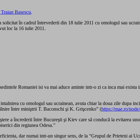
 Traian Basescu
.
 solicitat în cadrul întrevederii din 18 iulie 2011 cu omologul sau ucrain
vut loc la 16 iulie 2011.
tele Romaniei isi va mai aduce aminte intr-o zi ca inca mai exista in ace
 intalnirea cu omologul sau ucrainean, avuta chiar la doua zile dupa in
lnire între miniştrii T. Baconschi şi K. Grişcenko” (
https://mae.ro/node
ştere a încrederii între Bucureşti şi Kiev care să conducă la evitarea uno
 biserici din regiunea Odesa.”
 eficienta, dar numai intr-un singur sens, de la “Grupul de Prieteni ai Uc