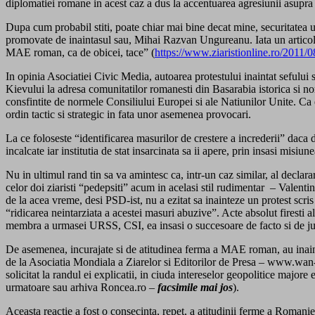
diplomatiei romane in acest caz a dus la accentuarea agresiunii asupra 
Dupa cum probabil stiti, poate chiar mai bine decat mine, securitatea 
promovate de inaintasul sau, Mihai Razvan Ungureanu. Iata un articol p
MAE roman, ca de obicei, tace” (
https://www.ziaristionline.ro/2011/0
In opinia Asociatiei Civic Media, autoarea protestului inaintat sefului 
Kievului la adresa comunitatilor romanesti din Basarabia istorica si nor
consfintite de normele Consiliului Europei si ale Natiunilor Unite. Ca e
ordin tactic si strategic in fata unor asemenea provocari.
La ce foloseste “identificarea masurilor de crestere a increderii” daca
incalcate iar institutia de stat insarcinata sa ii apere, prin insasi misiune
Nu in ultimul rand tin sa va amintesc ca, intr-un caz similar, al declara
celor doi ziaristi “pedepsiti” acum in acelasi stil rudimentar – Valen
de la acea vreme, desi PSD-ist, nu a ezitat sa inainteze un protest scr
“ridicarea neintarziata a acestei masuri abuzive”. Acte absolut firesti a
membra a urmasei URSS, CSI, ea insasi o succesoare de facto si de ju
De asemenea, incurajate si de atitudinea ferma a MAE roman, au inaintat 
de la Asociatia Mondiala a Ziarelor si Editorilor de Presa – www.wan-i
solicitat la randul ei explicatii, in ciuda intereselor geopolitice major
urmatoare sau arhiva Roncea.ro –
facsimile mai jos
).
Aceasta reactie a fost o consecinta, repet, a atitudinii ferme a Romaniei