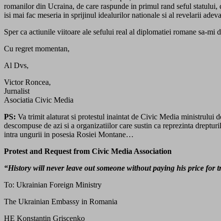
romanilor din Ucraina, de care raspunde in primul rand seful statului, do
isi mai fac meseria in sprijinul idealurilor nationale si al revelarii ade
Sper ca actiunile viitoare ale sefului real al diplomatiei romane sa-mi
Cu regret momentan,
Al Dvs,
Victor Roncea,
Jurnalist
Asociatia Civic Media
PS:
Va trimit alaturat si protestul inaintat de Civic Media ministrului d
descompuse de azi si a organizatiilor care sustin ca reprezinta dreptur
intra ungurii in posesia Rosiei Montane…
Protest and Request from Civic Media Association
“History will never leave out someone without paying his price for 
To: Ukrainian Foreign Ministry
The Ukrainian Embassy in Romania
HE Konstantin Grişcenko