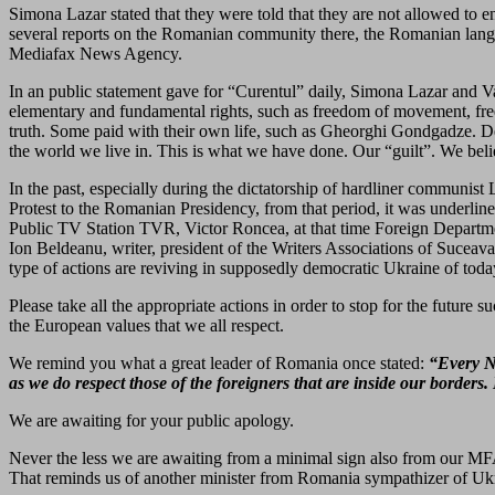
Simona Lazar stated that they were told that they are not allowed to e
several reports on the Romanian community there, the Romanian langua
Mediafax News Agency.
In an public statement gave for “Curentul” daily, Simona Lazar and Va
elementary and fundamental rights, such as freedom of movement, freed
truth. Some paid with their own life, such as Gheorghi Gondgadze. Despi
the world we live in. This is what we have done. Our “guilt”. We bel
In the past, especially during the dictatorship of hardliner communis
Protest to the Romanian Presidency, from that period, it was underlin
Public TV Station TVR, Victor Roncea, at that time Foreign Departme
Ion Beldeanu, writer, president of the Writers Associations of Suceav
type of actions are reviving in supposedly democratic Ukraine of toda
Please take all the appropriate actions in order to stop for the future
the European values that we all respect.
We remind you what a great leader of Romania once stated:
“Every Na
as we do respect those of the foreigners that are inside our borders
We are awaiting for your public apology.
Never the less we are awaiting from a minimal sign also from our MFA
That reminds us of another minister from Romania sympathizer of Ukra