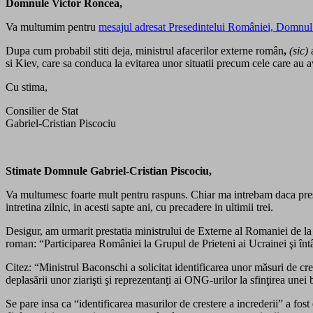
Domnule Victor Roncea,
Va multumim pentru
mesajul adresat Presedintelui României, Domnul
Dupa cum probabil stiti deja, ministrul afacerilor externe român
,
(sic)
a
si Kiev, care sa conduca la evitarea unor situatii precum cele care au a
Cu stima,
Consilier de Stat
Gabriel-Cristian Piscociu
Stimate Domnule Gabriel-Cristian Piscociu,
Va multumesc foarte mult pentru raspuns. Chiar ma intrebam daca presedin
intretina zilnic, in acesti sapte ani, cu precadere in ultimii trei.
Desigur, am urmarit prestatia ministrului de Externe al Romaniei de la
roman: “Participarea României la Grupul de Prieteni ai Ucrainei şi întâ
Citez: “Ministrul Baconschi a solicitat identificarea unor măsuri de cre
deplasării unor ziarişti şi reprezentanţi ai ONG-urilor la sfinţirea unei
Se pare insa ca “identificarea masurilor de crestere a increderii” a fost