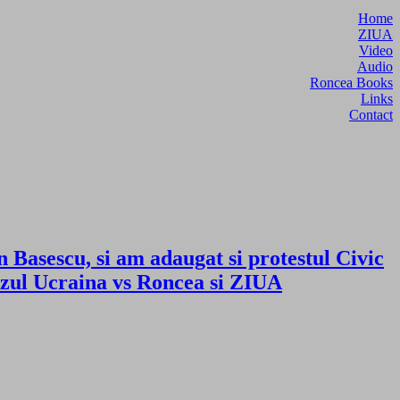
Home
ZIUA
Video
Audio
Roncea Books
Links
Contact
an Basescu, si am adaugat si protestul Civic
zul Ucraina vs Roncea si ZIUA