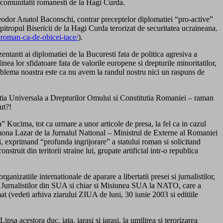
i comunitatii romanesti de la Hagi Curda.
Teodor Anatol Baconschi, contrar preceptelor diplomatiei “pro-active”
itropul Bisericii de la Hagi Curda terorizat de securitatea ucraineana.
-roman-ca-de-obicei-tace/
).
entanti ai diplomatiei de la Bucuresti fata de politica agresiva a
nea lor sfidatoare fata de valorile europene si drepturile minoritatilor,
Problema noastra este ca nu avem la randul nostru nici un raspuns de
aratia Universala a Drepturilor Omului si Constitutia Romaniei – raman
cut?!
a” Kucima, tot ca urmare a unor articole de presa, la fel ca in cazul
Simona Lazar de la Jurnalul National – Ministrul de Externe al Romaniei
i, exprimand “profunda ingrijorare” a statului roman si solicitand
ruit din teritorii straine lui, grupate artificial intr-o republica
zatiile internationale de aparare a libertatii presei si jurnalistilor,
ia Jurnalistilor din SUA si chiar si Misiunea SUA la NATO, care a
mat (vedeti arhiva ziarului ZIUA de luni, 30 iunie 2003 si editiile
sa acestora duc, iata, iarasi si iarasi, la umilirea si terorizarea