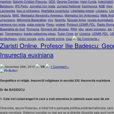
maghiar
,
Gabriel-Cristian Piscociu
,
GDS
,
George Damian
,
Hagi Curda
,
indezirabili
Beldeanu
,
IPS Petru
,
Jurnalist non grata
,
Jurnalul National
,
Kamîşovca
,
KGB
,
Kiev
,
Lamisovka
,
lesu si pliiiceanu
,
libertatea cuvantului
,
Libertatea presei
,
Liiceanu
,
Lii
necsutu
,
MAE
,
Maresalul Alexandru Averescu
,
Maresalul Ion Antonescu
,
Mate And
ungureanu
,
Mitropolia Basarabiei
,
mru
,
Neamtu
,
Nicoale Iorga
,
novaia europskaia
persona non grata
,
piata volanta
,
Plesu
,
protest
,
Protocol UDMR-PDL
,
Radio Roma
Basarabia de Sud
,
Romania
,
Romanii din Bugeac
,
RRA
,
sbu
,
sever voinescu
,
sie
,
sri
,
Tismaneanu
,
toader paleologu plesu
,
Tudor Cires
,
tvr
,
Ucraina
,
UDMR-PDL
,
U
Iordăchescu
,
victor roncea
,
vintu
,
ziaristi online
,
ziua
No Comments »
Ziaristi Online. Profesor Ilie Badescu: Geopo
Insurectia euxiniana
November 26th, 2010
VR
1 Comment »
Geopolitica si religie. Insurectii religioase in secolul XXI. Insurectia euxiniana
Dr Ilie BADESCU
1. Cele trei constrangeri in care a trait omenirea in ultimele sase sute de ani
Omenirea, spune Rosenau, a intrat intr-o perioada politica postinternationala, care
scara mondiala. Sistemul mondial nu mai are ax si directie (fluxurile sale sunt contrad