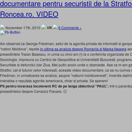
documentare pentru securistii de la Stratfo
Roncea.ro. VIDEO
November 17th, 2010
VR
6 Comments »
Am observat ca George Friedman, seful de la agentia privata de informatii si geopolit
“nation Moldova”, repeta
in ultima sa analiza despre Romania si Marea Neagra
apr
presedintele Traian Basescu, in urma cu cinci ani (!) la o conferinta organizata de 
Sociologie, impreuna cu Centrul de Geopolitica al Universitatii Bucuresti, programu
Securitate si defunctul ziar Ziua. Mai putin acolo unde o zbarceste. Asa ca m-am gand
Stratfor, cat si tuturor celor interesati, aceasta video-documentare, ca sa nu cum
Friedman, in urmatoarea sa analiza, asupra “natiunii moldovenesti”, inventia stalini
imbratisa o reputata agentie americana, chiar si privata. Sa speram!
PS pentru tovarasa locotenent RC de pe langa obiectivul “PAUL”:
Intr-o parante
presedintelui despre Cenaclul Flacara. 🙂