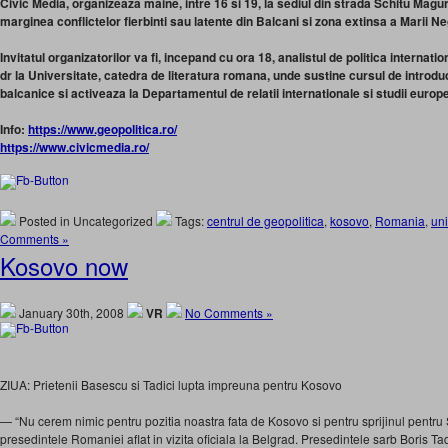
Civic Media, organizeaza maine, intre 16 si 19, la sediul din strada Schitu Magur
marginea conflictelor fierbinti sau latente din Balcani si zona extinsa a Marii Ne
Invitatul organizatorilor va fi, incepand cu ora 18, analistul de politica internat
dr la Universitate, catedra de literatura romana, unde sustine cursul de introducer
balcanice si activeaza la Departamentul de relatii internationale si studii europ
Info:
https://www.geopolitica.ro/
https://www.civicmedia.ro/
Posted in Uncategorized
Tags:
centrul de geopolitica
,
kosovo
,
Romania
,
uni
Comments »
Kosovo now
January 30th, 2008
VR
No Comments »
ZIUA: Prietenii Basescu si Tadici lupta impreuna pentru Kosovo
— “Nu cerem nimic pentru pozitia noastra fata de Kosovo si pentru sprijinul pentru Se
presedintele Romaniei aflat in vizita oficiala la Belgrad. Presedintele sarb Boris Ta