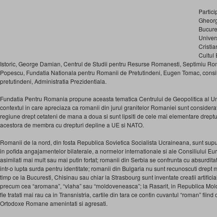
Partici
Gheorg
Bucures
Univers
Cristia
Cultul 
Istoric, George Damian, Centrul de Studii pentru Resurse Romanesti, Septimiu 
Popescu, Fundatia Nationala pentru Romanii de Pretutindeni, Eugen Tomac, consilie
pretutindeni, Administratia Prezidentiala.
Fundatia Pentru Romania propune aceasta tematica Centrului de Geopolitica al Univ
contextul in care apreciaza ca romanii din jurul granitelor Romaniei sunt considerat
regiune drept cetateni de mana a doua si sunt lipsiti de cele mai elementare dreptur
acestora de membra cu drepturi depline a UE si NATO.
Romanii de la nord, din fosta Republica Sovietica Socialista Ucraineana, sunt supus
in pofida angajamentelor bilaterale, a normelor internationale si ale Consiliului Eu
asimilati mai mult sau mai putin fortat; romanii din Serbia se confrunta cu absurditat
intr-o lupta surda pentru identitate; romanii din Bulgaria nu sunt recunoscuti drept min
timp ce la Bucuresti, Chisinau sau chiar la Strasbourg sunt inventate creatii artificial
precum cea “aromana”, “vlaha” sau “moldoveneasca”; la Rasarit, in Republica Mold
fie tratati mai rau ca in Transnistria, cartile din tara ce contin cuvantul “roman” fiind d
Ortodoxe Romane amenintati si agresati.