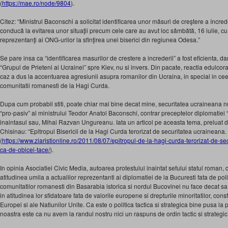
(
https://mae.ro/node/9804
).
Citez: “Ministrul Baconschi a solicitat identificarea unor măsuri de creştere a încrede
conducă la evitarea unor situaţii precum cele care au avut loc sâmbătă, 16 iulie, cu 
reprezentanţi ai ONG-urilor la sfinţirea unei biserici din regiunea Odesa.”
Se pare insa ca “identificarea masurilor de crestere a increderii” a fost eficienta, da
“Grupul de Prieteni ai Ucrainei” spre Kiev, nu si invers. Din pacate, reactia edulco
caz a dus la accentuarea agresiunii asupra romanilor din Ucraina, in special in ceea 
comunitatii romanesti de la Hagi Curda.
Dupa cum probabil stiti, poate chiar mai bine decat mine, securitatea ucraineana n
“pro-pasiv” al ministrului Teodor Anatol Baconschi, contrar preceptelor diplomatiei
inaintasul sau, Mihai Razvan Ungureanu. Iata un articol pe aceasta tema, preluat de
Chisinau: “Epitropul Bisericii de la Hagi Curda terorizat de securitatea ucraineana
(
https://www.ziaristionline.ro/2011/08/07/epitropul-de-la-hagi-curda-terorizat-de
ca-de-obicei-tace/
).
In opinia Asociatiei Civic Media, autoarea protestului inaintat sefului statul roman
atitudinea umila a actualilor reprezentanti ai diplomatiei de la Bucuresti fata de pol
comunitatilor romanesti din Basarabia istorica si nordul Bucovinei nu face decat sa
in atitudinea lor sfidatoare fata de valorile europene si drepturile minoritatilor, cons
Europei si ale Natiunilor Unite. Ca este o politica tactica si strategica bine pusa la
noastra este ca nu avem la randul nostru nici un raspuns de ordin tactic si strategi