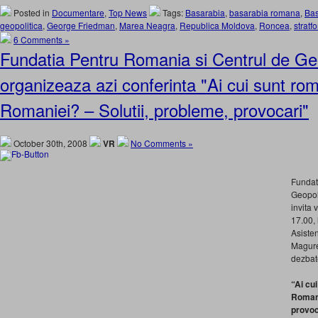
Posted in
Documentare
,
Top News
Tags:
Basarabia
,
basarabia romana
,
Ba
geopolitica
,
George Friedman
,
Marea Neagra
,
Republica Moldova
,
Roncea
,
stratfo
6 Comments »
Fundatia Pentru Romania si Centrul de Geo
organizeaza azi conferinta "Ai cui sunt roma
Romaniei? – Solutii, probleme, provocari"
October 30th, 2008
VR
No Comments »
Fundat
Geopoli
invita 
17.00, 
Asisten
Magure
dezbat
“Ai cui
Romani
provoc