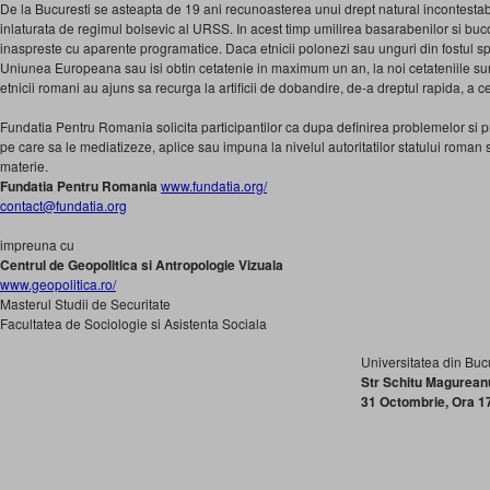
De la Bucuresti se asteapta de 19 ani recunoasterea unui drept natural incontesta
inlaturata de regimul bolsevic al URSS. In acest timp umilirea basarabenilor si bucov
inaspreste cu aparente programatice. Daca etnicii polonezi sau unguri din fostul spati
Uniunea Europeana sau isi obtin cetatenie in maximum un an, la noi cetateniile sunt
etnicii romani au ajuns sa recurga la artificii de dobandire, de-a dreptul rapida, a ce
Fundatia Pentru Romania solicita participantilor ca dupa definirea problemelor si pr
pe care sa le mediatizeze, aplice sau impuna la nivelul autoritatilor statului roman 
materie.
Fundatia Pentru Romania
www.fundatia.org/
contact@fundatia.org
impreuna cu
Centrul de Geopolitica si Antropologie Vizuala
www.geopolitica.ro/
Masterul Studii de Securitate
Facultatea de Sociologie si Asistenta Sociala
Universitatea din Buc
Str Schitu Magureanu 
31 Octombrie, Ora 1