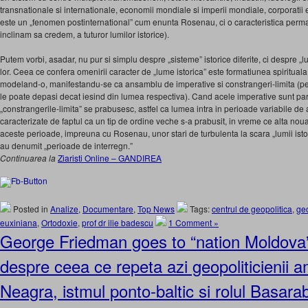
transnationale si internationale, economii mondiale si imperii mondiale, corporatii et
este un „fenomen postinternational” cum enunta Rosenau, ci o caracteristica perm
inclinam sa credem, a tuturor lumilor istorice).
Putem vorbi, asadar, nu pur si simplu despre „sisteme” istorice diferite, ci despre „lumi
lor. Ceea ce confera omenirii caracter de „lume istorica” este formatiunea spiritua
modeland-o, manifestandu-se ca ansamblu de imperative si constrangeri-limita (pe 
le poate depasi decat iesind din lumea respectiva). Cand acele imperative sunt par
„constrangerile-limita” se prabusesc, astfel ca lumea intra in perioade variabile de
caracterizate de faptul ca un tip de ordine veche s-a prabusit, in vreme ce alta nou
aceste perioade, impreuna cu Rosenau, unor stari de turbulenta la scara „lumii istorice
au denumit „perioade de interregn.”
Continuarea la
Ziaristi Online – GANDIREA
Posted in
Analize
,
Documentare
,
Top News
Tags:
centrul de geopolitica
,
geo
euxiniana
,
Ortodoxie
,
prof dr ilie badescu
1 Comment »
George Friedman goes to “nation Moldova
despre ceea ce repeta azi geopoliticienii 
Neagra, istmul ponto-baltic si rolul Basarab