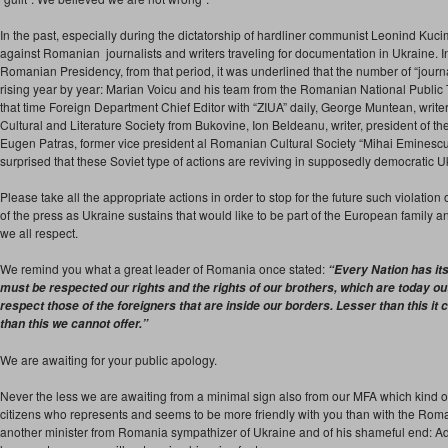
In the past, especially during the dictatorship of hardliner communist Leonind Kuc
against Romanian journalists and writers traveling for documentation in Ukraine. In 
Romanian Presidency, from that period, it was underlined that the number of “journ
rising year by year: Marian Voicu and his team from the Romanian National Public 
that time Foreign Department Chief Editor with “ZIUA” daily, George Muntean, writer
Cultural and Literature Society from Bukovine, Ion Beldeanu, writer, president of t
Eugen Patras, former vice president al Romanian Cultural Society “Mihai Eminescu
surprised that these Soviet type of actions are reviving in supposedly democratic Uk
Please take all the appropriate actions in order to stop for the future such violatio
of the press as Ukraine sustains that would like to be part of the European family 
we all respect.
We remind you what a great leader of Romania once stated:
“Every Nation has its
must be respected our rights and the rights of our brothers, which are today ou
respect those of the foreigners that are inside our borders. Lesser than this i
than this we cannot offer.”
We are awaiting for your public apology.
Never the less we are awaiting from a minimal sign also from our MFA which kind of 
citizens who represents and seems to be more friendly with you than with the Rom
another minister from Romania sympathizer of Ukraine and of his shameful end: Adr