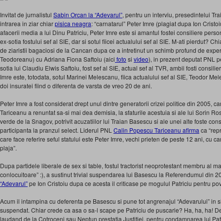
Invitat de jurnalistul
Sabin Orcan la “Adevarul”
, pentru un interviu, presedintelui Tra
intrarea in ziar chiar
pisica neagra
: “carnatarul” Peter Imre (plagiat dupa Ion Cristoi
afacerii media a lui Dinu Patriciu, Peter Imre este si amantul fostei consiliere per
ex-sotia fostului sef al SIE, dar si sotul fiicei actualului sef al SIE. M-ati pierdut? Ch
de ziaristii bagaciosi de la Cancan dupa ce a intretinut un schimb profund de experi
Teodoreanu) cu Adriana Fiona Saftoiu (aici
foto
si
video
), in prezent deputat PNL p
sotia lui Claudiu Elwis Saftoiu, fost sef al SIE, actual sef al TVR, ambii fosti consili
Imre este, totodata, sotul Marinei Melescanu, fiica actualului sef al SIE, Teodor Mel
doi insuratei fiind o diferenta de varsta de vreo 20 de ani.
Peter Imre a fost considerat drept unul dintre generatorii crizei politice din 2005, 
Tariceanu a renuntat sa-si mai dea demisia, la sfaturile acestuia si ale lui Sorin 
verde de la Snagov, potrivit acuzatiilor lui Traian Basescu si ale unei alte foste con
participanta la pranzul select. Liderul PNL
Calin Popescu Tariceanu afirma
ca “repr
care face referire seful statului este Peter Imre, vechi prieten de peste 12 ani, cu c
plaja”.
Dupa partidele liberale de sex si table, fostul tractorist neoprotestant membru al mai
conlocuitoare” :), a sustinut trivial suspendarea lui Basescu la Referendumul din 20
“Adevarul”
pe Ion Cristoiu dupa ce acesta il criticase pe mogulul Patriciu pentru pov
Acum il intampina cu deferenta pe Basescu si pune tot angrenajul “Adevarului” in sl
suspendat. Chiar crede ca asa o sa-l scape pe Patriciu de puscarie? Ha, ha, ha! D
laudand de la Cotroceni sau Neptun prestatia Justitiei, pentru condamnarea lui Patri