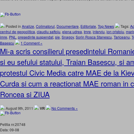
Posted in
Analize
,
Colimatorul
,
Documentare
,
Editoriale
,
Top News
Tags:
Ad
centrul de geopolitica
,
claudiu saftoiu
,
elena udrea
,
Imre
,
interviu
,
ion cristoiu
,
mari
imre
,
PNL
,
presedinte suspendat
,
sie
,
Snagov
,
Sorin Rosca Stanescu
,
Tariceanu
,
T
Basescu
1 Comment »
Mi-a scris consilierul presedintelui Romani
si eu sefului statului, Traian Basescu, si 
protestul Civic Media catre MAE de la Kie
Curda si cum a reactionat MAE roman in c
Roncea si ZIUA
August 9th, 2011
VR
No Comments »
Petitia nr.20748
Data: 09-08