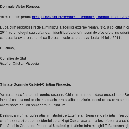
Domnule Victor Roncea,
Va multumim pentru
mesajul adresat Presedintelui României, Domnul Traian Base
Dupa cum probabil stiti deja, ministrul afacerilor externe român
,
(sic)
a solicitat în c
2011 cu omologul sau ucrainean, identificarea unor masuri de crestere a încrederii î
conduca la evitarea unor situatii precum cele care au avut loc la 16 iulie 2011.
Cu stima,
Consilier de Stat
Gabriel-Cristian Piscociu
Stimate Domnule Gabriel-Cristian Piscociu,
Va multumesc foarte mult pentru raspuns. Chiar ma intrebam daca presedintele Ro
intr-o zi ca inca mai exista in aceasta tara si altfel de ziaristi decat cei cu care s-a ob
acesti sapte ani, cu precadere in ultimii trei.
Desigur, am urmarit prestatia ministrului de Externe al Romaniei de la intalnirea 
chiar la doua zile dupa incidentul de la Hagi Curda, asa cum a fost prezentata pe 
României la Grupul de Prieteni ai Ucrainei şi întâlnire între miniştrii T. Baconschi ş