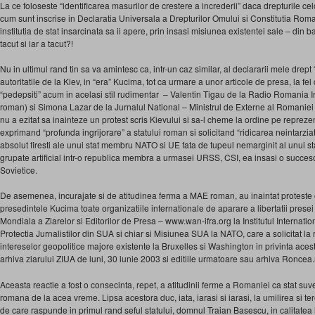
La ce foloseste “identificarea masurilor de crestere a increderii” daca drepturile cel
cum sunt inscrise in Declaratia Universala a Drepturilor Omului si Constitutia Roma
institutia de stat insarcinata sa ii apere, prin insasi misiunea existentei sale – din ban
tacut si iar a tacut?!
Nu in ultimul rand tin sa va amintesc ca, intr-un caz similar, al declararii mele drep
autoritatile de la Kiev, in “era” Kucima, tot ca urmare a unor articole de presa, la fel c
“pedepsiti” acum in acelasi stil rudimentar – Valentin Tigau de la Radio Romania Int
roman) si Simona Lazar de la Jurnalul National – Ministrul de Externe al Romaniei
nu a ezitat sa inainteze un protest scris Kievului si sa-l cheme la ordine pe repreze
exprimand “profunda ingrijorare” a statului roman si solicitand “ridicarea neintarzi
absolut firesti ale unui stat membru NATO si UE fata de tupeul nemarginit al unui stat c
grupate artificial intr-o republica membra a urmasei URSS, CSI, ea insasi o succeso
Sovietice.
De asemenea, incurajate si de atitudinea ferma a MAE roman, au inaintat proteste 
presedintele Kucima toate organizatiile internationale de aparare a libertatii presei s
Mondiala a Ziarelor si Editorilor de Presa – www.wan-ifra.org la Institutul Internati
Protectia Jurnalistilor din SUA si chiar si Misiunea SUA la NATO, care a solicitat la r
intereselor geopolitice majore existente la Bruxelles si Washington in privinta aces
arhiva ziarului ZIUA de luni, 30 iunie 2003 si editiile urmatoare sau arhiva Roncea.
Aceasta reactie a fost o consecinta, repet, a atitudinii ferme a Romaniei ca stat suv
romana de la acea vreme. Lipsa acestora duc, iata, iarasi si iarasi, la umilirea si t
de care raspunde in primul rand seful statului, domnul Traian Basescu, in calitatea l