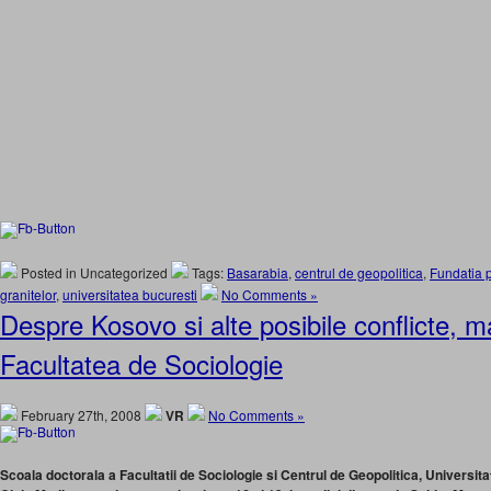
Posted in Uncategorized
Tags:
Basarabia
,
centrul de geopolitica
,
Fundatia 
granitelor
,
universitatea bucuresti
No Comments »
Despre Kosovo si alte posibile conflicte, m
Facultatea de Sociologie
February 27th, 2008
VR
No Comments »
Scoala doctorala a Facultatii de Sociologie si Centrul de Geopolitica, Universita