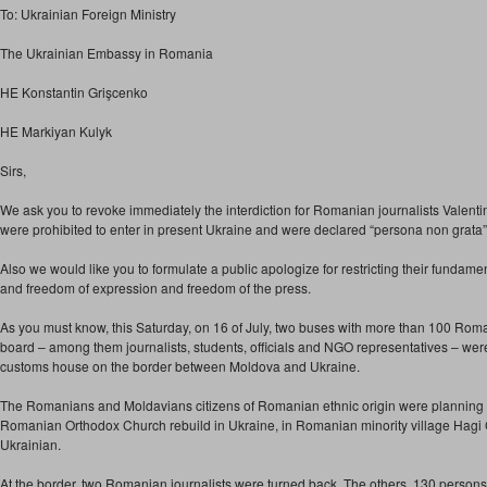
To: Ukrainian Foreign Ministry
The Ukrainian Embassy in Romania
HE Konstantin Grişcenko
HE Markiyan Kulyk
Sirs,
We ask you to revoke immediately the interdiction for Romanian journalists Valen
were prohibited to enter in present Ukraine and were declared “persona non grata” 
Also we would like you to formulate a public apologize for restricting their fundam
and freedom of expression and freedom of the press.
As you must know, this Saturday, on 16 of July, two buses with more than 100 Rom
board – among them journalists, students, officials and NGO representatives – were
customs house on the border between Moldova and Ukraine.
The Romanians and Moldavians citizens of Romanian ethnic origin were planning to 
Romanian Orthodox Church rebuild in Ukraine, in Romanian minority village Ha
Ukrainian.
At the border, two Romanian journalists were turned back. The others, 130 persons