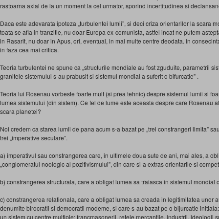
rastoarna axial de la un moment la cel urmator, sporind incertitudinea si declansa
Daca este adevarata ipoteza „turbulentei lumii”, si deci criza orientarilor la scar
toata se afla in tranzitie, nu doar Europa ex-comunista, astfel incat ne putem astep
in Rasarit, nu doar in Apus, ori, eventual, in mai multe centre deodata. in consecinta,
in faza cea mai critica.
Teoria turbulentei ne spune ca „structurile mondiale au fost zguduite, parametrii siste
granitele sistemului s-au prabusit si sistemul mondial a suferit o bifurcatie” .
Teoria lui Rosenau vorbeste foarte mult (si prea tehnic) despre sistemul lumii si foa
lumea sistemului (din sistem). Ce fel de lume este aceasta despre care Rosenau afi
scara planetei?
Noi credem ca starea lumii de pana acum s-a bazat pe „trei constrangeri limita” sau
trei „imperative seculare”.
a) imperativul sau constrangerea care, in ultimele doua sute de ani, mai ales, a obl
„conglomeratul noologic al pozitivismului”, din care si-a extras orientarile si compe
b) constrangerea structurala, care a obligat lumea sa traiasca in sistemul mondial ca
c) constrangerea relationala, care a obligat lumea sa creada in legitimitatea unor aut
denumite birocratii si democratii modeme, si care s-au bazat pe o bijurcatie initiala: 
un sistem cu centre multiple: francmasonerii, retele mercantile, industrii, ideologii 