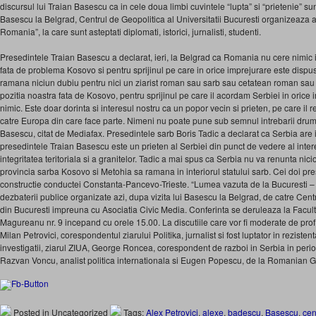
discursul lui Traian Basescu ca in cele doua limbi cuvintele “lupta” si “prietenie” sunt
Basescu la Belgrad, Centrul de Geopolitica al Universitatii Bucuresti organizeaza 
Romania”, la care sunt asteptati diplomati, istorici, jurnalisti, studenti.
Presedintele Traian Basescu a declarat, ieri, la Belgrad ca Romania nu cere nimic i
fata de problema Kosovo si pentru sprijinul pe care in orice imprejurare este dispus
ramana niciun dubiu pentru nici un ziarist roman sau sarb sau cetatean roman sau s
pozitia noastra fata de Kosovo, pentru sprijinul pe care il acordam Serbiei in oric
nimic. Este doar dorinta si interesul nostru ca un popor vecin si prieten, pe care il r
catre Europa din care face parte. Nimeni nu poate pune sub semnul intrebarii drum
Basescu, citat de Mediafax. Presedintele sarb Boris Tadic a declarat ca Serbia are
presedintele Traian Basescu este un prieten al Serbiei din punct de vedere al inter
integritatea teritoriala si a granitelor. Tadic a mai spus ca Serbia nu va renunta nici
provincia sarba Kosovo si Metohia sa ramana in interiorul statului sarb. Cei doi pre
constructie conductei Constanta-Pancevo-Trieste. “Lumea vazuta de la Bucuresti – 
dezbaterii publice organizate azi, dupa vizita lui Basescu la Belgrad, de catre Centr
din Bucuresti impreuna cu Asociatia Civic Media. Conferinta se deruleaza la Facult
Magureanu nr. 9 incepand cu orele 15.00. La discutiile care vor fi moderate de prof. 
Milan Petrovici, corespondentul ziarului Politika, jurnalist si fost luptator in rezisten
investigatii, ziarul ZIUA, George Roncea, corespondent de razboi in Serbia in p
Razvan Voncu, analist politica internationala si Eugen Popescu, de la Romanian G
Posted in Uncategorized
Tags:
Alex Petrovici
,
alexe
,
badescu
,
Basescu
,
cen