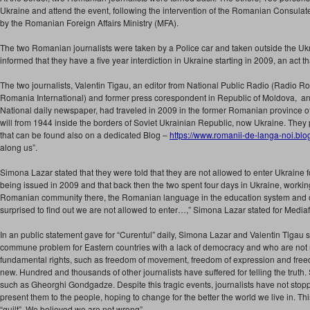
Ukraine and attend the event, following the intervention of the Romanian Consula
by the Romanian Foreign Affairs Ministry (MFA).
The two Romanian journalists were taken by a Police car and taken outside the Ukra
informed that they have a five year interdiction in Ukraine starting in 2009, an act
The two journalists, Valentin Tigau, an editor from National Public Radio (Radio R
Romania International) and former press corespondent in Republic of Moldova, an
National daily newspaper, had traveled in 2009 in the former Romanian province of
will from 1944 inside the borders of Soviet Ukrainian Republic, now Ukraine. They p
that can be found also on a dedicated Blog –
https://www.romanii-de-langa-
noi.blo
along us”.
Simona Lazar stated that they were told that they are not allowed to enter Ukraine for
being issued in 2009 and that back then the two spent four days in Ukraine, workin
Romanian community there, the Romanian language in the education system and o
surprised to find out we are not allowed to enter…,” Simona Lazar stated for Medi
In an public statement gave for “Curentul” daily, Simona Lazar and Valentin Tigau st
commune problem for Eastern countries with a lack of democracy and who are not 
fundamental rights, such as freedom of movement, freedom of expression and freedo
new. Hundred and thousands of other journalists have suffered for telling the truth. 
such as Gheorghi Gondgadze. Despite this tragic events, journalists have not stoppe
present them to the people, hoping to change for the better the world we live in. T
“guilt”. We believed we are not wrong”.