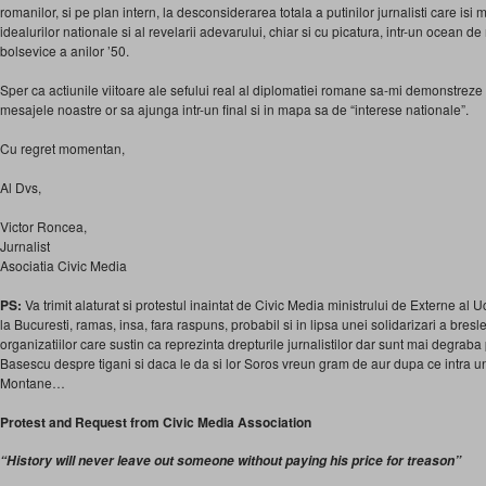
romanilor, si pe plan intern, la desconsiderarea totala a putinilor jurnalisti care isi 
idealurilor nationale si al revelarii adevarului, chiar si cu picatura, intr-un ocean de
bolsevice a anilor ’50.
Sper ca actiunile viitoare ale sefului real al diplomatiei romane sa-mi demonstrez
mesajele noastre or sa ajunga intr-un final si in mapa sa de “interese nationale”.
Cu regret momentan,
Al Dvs,
Victor Roncea,
Jurnalist
Asociatia Civic Media
PS:
Va trimit alaturat si protestul inaintat de Civic Media ministrului de Externe al
la Bucuresti, ramas, insa, fara raspuns, probabil si in lipsa unei solidarizari a bres
organizatiilor care sustin ca reprezinta drepturile jurnalistilor dar sunt mai degra
Basescu despre tigani si daca le da si lor Soros vreun gram de aur dupa ce intra un
Montane…
Protest and Request from Civic Media Association
“History will never leave out someone without paying his price for treason”