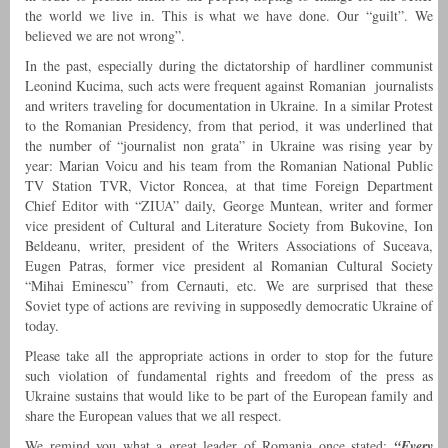
the world we live in. This is what we have done. Our “guilt”. We
believed we are not wrong”.
In the past, especially during the dictatorship of hardliner communist
Leonind Kucima, such acts were frequent against Romanian journalists
and writers traveling for documentation in Ukraine. In a similar Protest
to the Romanian Presidency, from that period, it was underlined that
the number of “journalist non grata” in Ukraine was rising year by
year: Marian Voicu and his team from the Romanian National Public
TV Station TVR, Victor Roncea, at that time Foreign Department
Chief Editor with “ZIUA” daily, George Muntean, writer and former
vice president of Cultural and Literature Society from Bukovine, Ion
Beldeanu, writer, president of the Writers Associations of Suceava,
Eugen Patras, former vice president al Romanian Cultural Society
“Mihai Eminescu” from Cernauti, etc. We are surprised that these
Soviet type of actions are reviving in supposedly democratic Ukraine of
today.
Please take all the appropriate actions in order to stop for the future
such violation of fundamental rights and freedom of the press as
Ukraine sustains that would like to be part of the European family and
share the European values that we all respect.
We remind you what a great leader of Romania once stated:
“Every