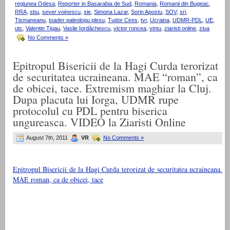
regiunea Odesa
,
Reporter in Basarabia de Sud
,
Romania
,
Romanii din Bugeac
,
RRA
,
sbu
,
sever voinescu
,
sie
,
Simona Lazar
,
Sorin Apostu
,
SOV
,
sri
,
Tismaneanu
,
toader paleologu plesu
,
Tudor Cires
,
tvr
,
Ucraina
,
UDMR-PDL
,
UE
,
utc
,
Valentin Tigau
,
Vasile Iordăchescu
,
victor roncea
,
vintu
,
ziaristi online
,
ziua
No Comments »
Epitropul Bisericii de la Hagi Curda terorizat
de securitatea ucraineana. MAE “roman”, ca
de obicei, tace. Extremism maghiar la Cluj.
Dupa placuta lui Iorga, UDMR rupe
protocolul cu PDL pentru biserica
ungureasca. VIDEO la Ziaristi Online
August 7th, 2011
VR
No Comments »
Epitropul Bisericii de la Hagi Curda terorizat de securitatea ucraineana.
MAE roman, ca de obicei, tace