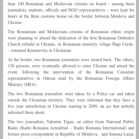
than 100 Romanian and Moldavian citizens on board – among them
journalists, students, officials and NGO representatives – were kept for
hours at the Reni customs house on the border between Moldova and
Ukraine.
The Romanians and Moldavians citizens of Romanian ethnic origin
were planning to attend the dedication of the first Romanian Orthodox
Church rebuild in Ukraine, in Romanian minority village Hagi Curda
– renamed Kamasovka in Ukrainian.
At the border, two Romanian journalists were turned back. The others,
130 persons, were eventually allowed to enter Ukraine and attend the
event, following the intervention of the Romanian Consulate
representatives in Odessa send by the Romanian Foreign Affairs
Ministry (MFA).
The two Romanian journalists were taken by a Police car and taken
outside the Ukrainian territory. They were informed that they have a
five year interdiction in Ukraine starting in 2009, an act that nobody
informed them about.
The two journalists, Valentin Tigau, an editor from National Public
Radio (Radio Romania Actualitati – Radio Romania International) and
former press corespondent in Republic of Moldova, and Simona Lazar,