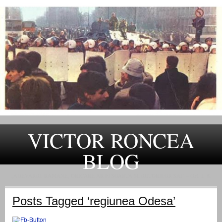
VICTOR RONCEA
BLOG
„ADEVARUL RAMANE, ORICARE AR FI SOARTA SLUJITORILOR SAI" – GH. I. B.
Posts Tagged ‘regiunea Odesa’