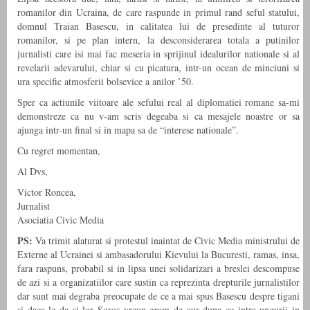
romanilor din Ucraina, de care raspunde in primul rand seful statului,
domnul Traian Basescu, in calitatea lui de presedinte al tuturor
romanilor, si pe plan intern, la desconsiderarea totala a putinilor
jurnalisti care isi mai fac meseria in sprijinul idealurilor nationale si al
revelarii adevarului, chiar si cu picatura, intr-un ocean de minciuni si
ura specific atmosferii bolsevice a anilor ’50.
Sper ca actiunile viitoare ale sefului real al diplomatiei romane sa-mi
demonstreze ca nu v-am scris degeaba si ca mesajele noastre or sa
ajunga intr-un final si in mapa sa de “interese nationale”.
Cu regret momentan,
Al Dvs,
Victor Roncea,
Jurnalist
Asociatia Civic Media
PS:
Va trimit alaturat si protestul inaintat de Civic Media ministrului de
Externe al Ucrainei si ambasadorului Kievului la Bucuresti, ramas, insa,
fara raspuns, probabil si in lipsa unei solidarizari a breslei descompuse
de azi si a organizatiilor care sustin ca reprezinta drepturile jurnalistilor
dar sunt mai degraba preocupate de ce a mai spus Basescu despre tigani
si daca le da si lor Soros vreun gram de aur dupa ce intra ungurii in