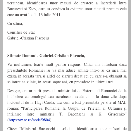
ucrainean, identificarea unor masuri de crestere a încrederii între
Bucuresti si Kiev, care sa conduca la evitarea unor situatii precum cele
care au avut loc la 16 iulie 2011.
Cu stima,
Consilier de Stat
Gabriel-Cristian Piscociu
Stimate Domnule Gabriel-Cristian Piscociu,
Va multumesc foarte mult pentru raspuns. Chiar ma intrebam daca
presedintele Romaniei isi va mai aduce aminte intr-o zi ca inca mai
exista in aceasta tara si altfel de ziaristi decat cei cu care s-a obisnuit sa
se intretina zilnic, in acesti sapte ani, cu precadere in ultimii trei.
Desigur, am urmarit prestatia ministrului de Externe al Romaniei de la
intalnirea cu omologul sau ucrainean, avuta chiar la doua zile dupa
incidentul de la Hagi Curda, asa cum a fost prezentata pe site-ul MAE
roman: “Participarea României la Grupul de Prieteni ai Ucrainei şi
întâlnire între miniştrii T. Baconschi şi K. Grişcenko”
(
https://mae.ro/node/9804
).
Citez: “Ministrul Baconschi a solicitat identificarea unor măsuri de