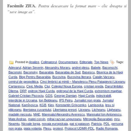
Facsimile ZIUA.
Pentru descarcare la format mare – clic dreapta si
“save image as”.
Posted in
Analize
,
Colimatorul
,
Documentare
,
Editoriale
,
Top News
Tags:
Adevarul
,
Adrian Severin
,
Alexandru Moraru
,
andrei plesu
,
Babele
,
Baconschi
,
Baconski
,
Baconsky
,
Basarabia
,
Basarabia de Sud
,
Basescu
,
Biserica de la Hagi
Curda
,
Blog Pentru Basarabia
,
Bucovina
,
Bucovina literara
,
Catalin Varzaru
,
centrul de geopolitica
,
Cinci limbrici ai mintii – Manolescu Plesu Patapievici Liiceanu
Cartarescu
,
Civic Media
,
Cluj
,
Colegiul Noua Europa
,
cristian preda
,
Darul limbilor
,
Dilema
,
DRP
,
epitrop Hagi Curda
,
epitropul de la Hagi Curda
,
extremism maghiar
,
Gabriel-Cristian Piscociu
,
GDS
,
George Damian
,
Hagi Curda
,
indezirabili
,
interdictie in Ucraina
,
Ion Beldeanu
,
IPS Petru
,
Jurnalist non grata
,
Jurnalul
National
,
Kamîşovca
,
KGB
,
Kiev
,
Konstantin Grişcenko
,
Lamisovka
,
lesu si
pliiiceanu
,
libertatea cuvantului
,
Libertatea presei
,
Liiceanu
,
Liicheanu
,
Liigheanu
,
madalin necsutu
,
MAE
,
Maresalul Alexandru Averescu
,
Maresalul Ion Antonescu
,
Mate Andras
,
matei corvin
,
mihai razvan ungureanu
,
Mitropolia Basarabiei
,
mru
,
Neamtu
,
Nicoale Iorga
,
novaia europskaia
,
pat si patason
,
Patriciu
,
PDL
,
persona
non grata
,
piata volanta
,
Plesu
,
protest
,
Protocol UDMR-PDL
,
Radio Romania
,