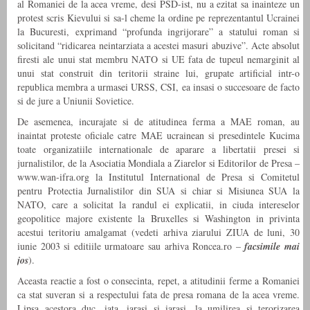
al Romaniei de la acea vreme, desi PSD-ist, nu a ezitat sa inainteze un
protest scris Kievului si sa-l cheme la ordine pe reprezentantul Ucrainei
la Bucuresti, exprimand “profunda ingrijorare” a statului roman si
solicitand “ridicarea neintarziata a acestei masuri abuzive”. Acte absolut
firesti ale unui stat membru NATO si UE fata de tupeul nemarginit al
unui stat construit din teritorii straine lui, grupate artificial intr-o
republica membra a urmasei URSS, CSI, ea insasi o succesoare de facto
si de jure a Uniunii Sovietice.
De asemenea, incurajate si de atitudinea ferma a MAE roman, au
inaintat proteste oficiale catre MAE ucrainean si presedintele Kucima
toate organizatiile internationale de aparare a libertatii presei si
jurnalistilor, de la Asociatia Mondiala a Ziarelor si Editorilor de Presa –
www.wan-ifra.org la Institutul International de Presa si Comitetul
pentru Protectia Jurnalistilor din SUA si chiar si Misiunea SUA la
NATO, care a solicitat la randul ei explicatii, in ciuda intereselor
geopolitice majore existente la Bruxelles si Washington in privinta
acestui teritoriu amalgamat (vedeti arhiva ziarului ZIUA de luni, 30
iunie 2003 si editiile urmatoare sau arhiva Roncea.ro –
facsimile mai
jos
).
Aceasta reactie a fost o consecinta, repet, a atitudinii ferme a Romaniei
ca stat suveran si a respectului fata de presa romana de la acea vreme.
Lipsa acestora duc, iata, iarasi si iarasi, la umilirea si terorizarea