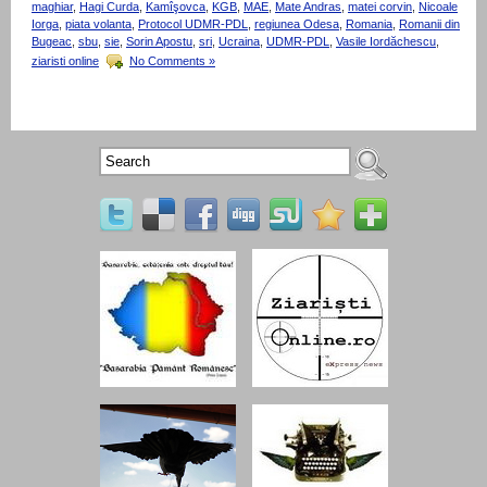
maghiar
,
Hagi Curda
,
Kamîşovca
,
KGB
,
MAE
,
Mate Andras
,
matei corvin
,
Nicoale
Iorga
,
piata volanta
,
Protocol UDMR-PDL
,
regiunea Odesa
,
Romania
,
Romanii din
Bugeac
,
sbu
,
sie
,
Sorin Apostu
,
sri
,
Ucraina
,
UDMR-PDL
,
Vasile Iordăchescu
,
ziaristi online
No Comments »