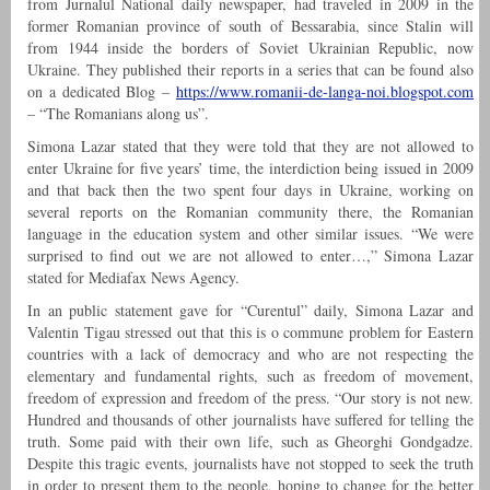
from Jurnalul National daily newspaper, had traveled in 2009 in the
former Romanian province of south of Bessarabia, since Stalin will
from 1944 inside the borders of Soviet Ukrainian Republic, now
Ukraine. They published their reports in a series that can be found also
on a dedicated Blog –
https://www.romanii-de-langa-
noi.blogspot.com
– “The Romanians along us”.
Simona Lazar stated that they were told that they are not allowed to
enter Ukraine for five years’ time, the interdiction being issued in 2009
and that back then the two spent four days in Ukraine, working on
several reports on the Romanian community there, the Romanian
language in the education system and other similar issues. “We were
surprised to find out we are not allowed to enter…,” Simona Lazar
stated for Mediafax News Agency.
In an public statement gave for “Curentul” daily, Simona Lazar and
Valentin Tigau stressed out that this is o commune problem for Eastern
countries with a lack of democracy and who are not respecting the
elementary and fundamental rights, such as freedom of movement,
freedom of expression and freedom of the press. “Our story is not new.
Hundred and thousands of other journalists have suffered for telling the
truth. Some paid with their own life, such as Gheorghi Gondgadze.
Despite this tragic events, journalists have not stopped to seek the truth
in order to present them to the people, hoping to change for the better