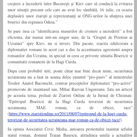
creştere a încrederii între Bucureşti şi Kiev care să conducă la evitarea
unor situaţii precum cele care au avut loc sâmbătă, 16 iulie, cu ocazia
deplasării unor ziarişti şi reprezentanţi ai ONG-urilor la sfinţirea unei
biserici din regiunea Odesa.”
Se pare insa ca “identificarea masurilor de crestere a increderii” a fost
eficienta, dar numai intr-un singur sens, de la “Grupul de Prieteni ai
Ucrainei” spre Kiev, nu si invers. Din pacate, reactia edulcorata a
diplomatiei romane in acest caz a dus la accentuarea agresiunii asupra
romanilor din Ucraina, in special in ceea ce priveste situatia Bisericii si
comunitatii romanesti de la Hagi Curda.
Dupa cum probabil stiti, poate chiar mai bine decat mine, securitatea
ucraineana nu a luat in seama deloc enuntul “pro-pasiv” al ministrului
Teodor Anatol Baconschi, contrar preceptelor diplomatiei “pro-active”
promovate de inaintasul sau, Mihai Razvan Ungureanu. Iata un articol
pe aceasta tema, preluat de Ziaristi Online de la Jurnal de Chisinau:
“Epitropul Bisericii de la Hagi Curda terorizat de securitatea
ucraineana. MAE roman, ca de obicei, tace”
(
https://www.ziaristionline.ro/2011/08/07/epitropul-de-la-hagi-curda-
terorizat-de-securitatea-ucraineana-mae-roman-ca-de-obicei-tace/
).
In opinia Asociatiei Civic Media, autoarea protestului inaintat sefului
statul roman, domnul Traian Basescu, atitudinea umila a actualilor