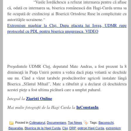
“Vasile Iordăchescu a refuzat internarea pentru că aflase
că, odată cu internarea sa, biserica românească din Hagi-Curda urma sa
fie ocupată de credincioşi ai Bisericii Ortodoxe Ruse în complicitate cu
autorităţile ucrainene.“
Extremism maghiar la Cluj. Dupa placuta lui Iorga, UDMR rupe
protocolul cu PDL pentru biserica ungureasca. VIDEO
Preşedintele UDMR Cluj, deputatul Mate Andras, a fost prezent la 8
dimineaţă în Piaţa Unirii pentru a vedea dacă piaţa volantă se deschide
sau nu. Când a văzut tarabele producătorilor agricoli instalate lângă
Biserica „Sfântul Mihail”, Mate a răbufnit şi a declarat că deschiderea
acestei pieţe a fost ultima picătură care a umplut paharul.
Ziaristi Online
Integral la
InConstanIn
Mai multe fotografii de la Hagi Curda la
Posted in
Colimatorul
,
Documentare
,
Top News
Tags:
Baconschi
,
Basarabia
,
Biserica de la Hagi Curda
,
Cluj
,
DRP
,
epitrop Hagi Curda
,
extremism