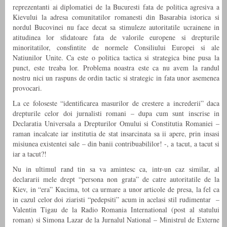
reprezentanti ai diplomatiei de la Bucuresti fata de politica agresiva a
Kievului la adresa comunitatilor romanesti din Basarabia istorica si
nordul Bucovinei nu face decat sa stimuleze autoritatile ucrainene in
atitudinea lor sfidatoare fata de valorile europene si drepturile
minoritatilor, consfintite de normele Consiliului Europei si ale
Natiunilor Unite. Ca este o politica tactica si strategica bine pusa la
punct, este treaba lor. Problema noastra este ca nu avem la randul
nostru nici un raspuns de ordin tactic si strategic in fata unor asemenea
provocari.
La ce foloseste “identificarea masurilor de crestere a increderii” daca
drepturile celor doi jurnalisti romani – dupa cum sunt inscrise in
Declaratia Universala a Drepturilor Omului si Constitutia Romaniei –
raman incalcate iar institutia de stat insarcinata sa ii apere, prin insasi
misiunea existentei sale – din banii contribuabililor! -, a tacut, a tacut si
iar a tacut?!
Nu in ultimul rand tin sa va amintesc ca, intr-un caz similar, al
declararii mele drept “persona non grata” de catre autoritatile de la
Kiev, in “era” Kucima, tot ca urmare a unor articole de presa, la fel ca
in cazul celor doi ziaristi “pedepsiti” acum in acelasi stil rudimentar –
Valentin Tigau de la Radio Romania International (post al statului
roman) si Simona Lazar de la Jurnalul National – Ministrul de Externe