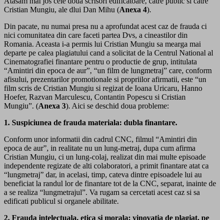
Atasam mai jos cele doua scrisori edificatoare, catre public si catre
Cristian Mungiu, ale dlui Dan Mihu (
Anexa 4
).
Din pacate, nu numai presa nu a aprofundat acest caz de frauda ci
nici comunitatea din care faceti partea Dvs, a cineastilor din
Romania. Aceasta i-a permis lui Cristian Mungiu sa mearga mai
departe pe calea plagiatului cand a solicitat de la Centrul National al
Cinematografiei finantare pentru o productie de grup, intitulata
“Amintiri din epoca de aur”, “un film de lungmetraj” care, conform
afisului, prezentarilor promotionale si propriilor afirmatii, este “un
film scris de Cristian Mungiu si regizat de Ioana Uricaru, Hanno
Hoefer, Razvan Marculescu, Contantin Popescu si Cristian
Mungiu”. (
Anexa 3
). Aici se deschid doua probleme:
1. Suspiciunea de frauda materiala: dubla finantare.
Conform unor informatii din cadrul CNC, filmul “Amintiri din
epoca de aur”, in realitate nu un lung-metraj, dupa cum afirma
Cristian Mungiu, ci un lung-colaj, realizat din mai multe episoade
independente regizate de alti colaboratori, a primit finantare atat ca
“lungmetraj” dar, in acelasi, timp, cateva dintre episoadele lui au
beneficiat la randul lor de finantare tot de la CNC, separat, inainte de
a se realiza “lungmetrajul”. Va rugam sa cercetati acest caz si sa
edificati publicul si organele abilitate.
2. Frauda intelectuala, etica si morala: vinovatia de plagiat, pe