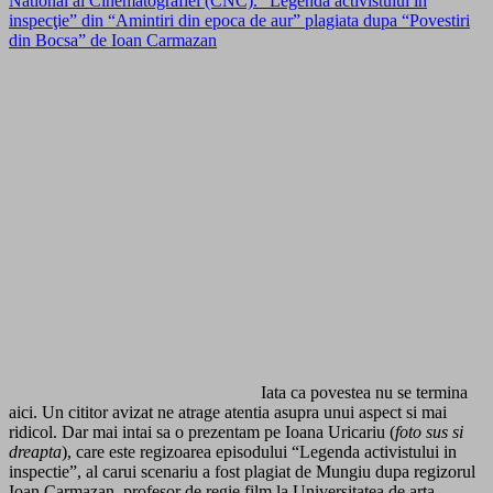
National al Cinematografiei (CNC). “Legenda activistului în
inspecţie” din “Amintiri din epoca de aur” plagiata dupa “Povestiri
din Bocsa” de Ioan Carmazan
Iata ca povestea nu se termina
aici. Un cititor avizat ne atrage atentia asupra unui aspect si mai
ridicol. Dar mai intai sa o prezentam pe Ioana Uricariu (
foto sus si
dreapta
), care este regizoarea episodului “Legenda activistului in
inspectie”, al carui scenariu a fost plagiat de Mungiu dupa regizorul
Ioan Carmazan, profesor de regie film la Universitatea de arta