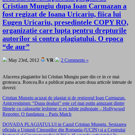
Cristian Mungiu dupa Ioan Carmazan a
fost regizat de Ioana Uricariu, fiica lui
Eugen Uricariu, presedintele COPY RO,
organizatie care lupta pentru drepturile
autorilor si contra plagiatului. O epoca
“de aur”
May 23rd, 2012
VR
2 Comments »
Afacerea plagiatelor lui Cristian Mungiu pare din ce in ce mai
groteasca. Roncea.Ro a publicat pana acum doua articole intesate de
dovezi:
Cristian Mungiu acuzat de plagiat si de regizorul Ioan Carmazan.
Anticrestinism: “Dupa dealuri” este cel mai putin amuzant dintre
filmele cu calugarite lesbiene si ex iubite psihopate – Hollywood
Reporter. O fundatura – Paris Match
DOVADA PLAGIATULUI in Cazul Cristian Mungiu. Sesizarea
oficiala a Uniunii Cineastilor din Romania (UCIN) si a Centrului