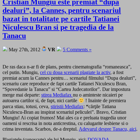
Cristian Mungiu este premiat “dupa
dealuri”, la Cannes, pentru scenariul
bazat in totalitate pe cartile Tatianei
Niculescu Bran si pe tragedia de la
Tanacu
May 27th, 2012
VR
5 Comments »
De ras daca n-ar fi de plans, pentru cinematografia “romaneasca”,
cel putin. Mungiu,
cel cu doua scenarii plagiate la activ
, a fost
premiat acum la Cannes pentru… scenariul filmului “Dupa dealuri”,
scenariu care reproduce de fapt cartile Tatianei Niculescu Bran,
“Spovedanie la Tanacu” si “Cartea Judecatorilor”. Dar impostura
merge mai departe:
stirea Mediafax
nu o aminteste nicaieri pe
autoarea cartilor si, de fapt, nici cartile
! Inainte de premiera
parca stiau, totusi, ceva,
stiristii Mediafax
:
“
cărţile Tatiana
Niculescu-Bran au inspirat scenariul peliculei”. Bravo, Cristian
Mungiu! Ai copiat frumos! Mai ales ca e preluata tragedia unor
oameni si rescrisa in nota anticrestina, cu calugarite lesbiene si o
crima inventata. Scarbos, de-a dreptul.
Adevarul despre Tanacu, aici
.
Plagiatele (cunoscute) ale lui Mungiu, aici:
DOVADA