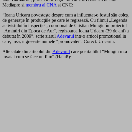
Mediapro si
membru al CNA
si CNC:
“Ioana Uricaru povesteşte despre cum a influenţat-o fostul său coleg
de generaţie în producţiile pe care le regizează. Cu filmul „Legenda
activistului în inspecţie“, coordonat de Cristian Mungiu în proiectul
„Amintiri din Epoca de Aur“, regizoarea Ioana Uricaru (39 de ani) a
debutat în 2009”, scrie ziarul
Adevarul
intr-o articol promotional in
care, insa, ii greseste numele “promovatei”. Corect: Uricariu.
Alte citate din articolul din
Adevarul
care poarta titlul “Mungiu m-a
invatat cum se face un film” (Halal!):