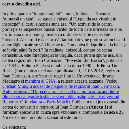
care o dovedim aici.
In prima parte a “lungmetrajului” numit, intitulata “Tovarasi,
frumoasă e viata!”, se gaseste episodul “Legenda activistului în
inspecţie” al carui sinopsis suna asa: “Un activist de la centru
porneşte să inspecteze traseul vizitei de lucru care urmează să aibă
loc în ziua următoare şi insistă ca ordinele să-i fie respectate
întocmai. Absurdul e la el acasă, iar totul devine grotesc atunci când
autorităţile locale se văd blocate toată noaptea în laţurile de la bâlci şi
se învârt până în zori.” In realitate, episodul, centrat pe scena
caruselului, este furat/plagiat la virgula, daca putem spune asa, din
cartea regizorului Ioan Carmazan, “Povestiri din Bocsa”, publicata
in 1983 la Editura Facla si republicata dupa 1990 la Editura Tim
Resita (foto). Intr-o declaratie publicata ieri, 21.05.2012, regizorul
Ioan Carmazan, profesor de regie film la Universitatea de arta
Mediapro si
membru al CNA
, a reiterat aceasta acuzatie (Vedeti:
Cristian Mungiu acuzat de plagiat si de regizorul Ioan Carmazan.
Anticrestinism: “Dupa dealuri” este cel mai putin amuzant dintre
filmele cu calugarite lesbiene si ex iubite psihopate – Hollywood
Reporter. O fundatura – Paris Match
). Publicam mai jos extrasul din
cartea de povestiri a regizorului Ioan Carmazan
(Anexa 1)
si
furnizam episodul in cauza spre vizionare si comparatie
(Anexa 2)
.
Nu exista nici un dubiu: scenariul este furat.
Ce solicitam: