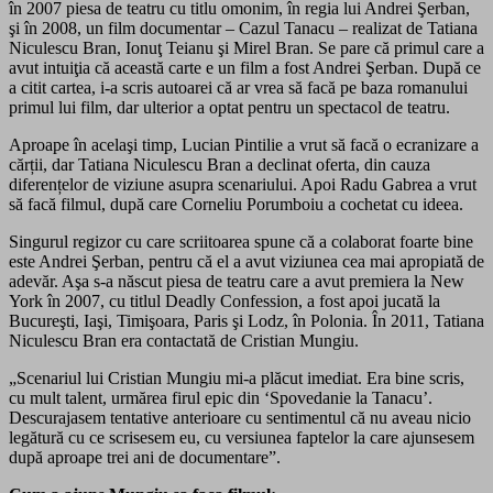
în 2007 piesa de teatru cu titlu omonim, în regia lui Andrei Şerban,
şi în 2008, un film documentar – Cazul Tanacu – realizat de Tatiana
Niculescu Bran, Ionuţ Teianu şi Mirel Bran. Se pare că primul care a
avut intuiţia că această carte e un film a fost Andrei Şerban. După ce
a citit cartea, i-a scris autoarei că ar vrea să facă pe baza romanului
primul lui film, dar ulterior a optat pentru un spectacol de teatru.
Aproape în acelaşi timp, Lucian Pintilie a vrut să facă o ecranizare a
cărții, dar Tatiana Niculescu Bran a declinat oferta, din cauza
diferențelor de viziune asupra scenariului. Apoi Radu Gabrea a vrut
să facă filmul, după care Corneliu Porumboiu a cochetat cu ideea.
Singurul regizor cu care scriitoarea spune că a colaborat foarte bine
este Andrei Şerban, pentru că el a avut viziunea cea mai apropiată de
adevăr. Aşa s-a născut piesa de teatru care a avut premiera la New
York în 2007, cu titlul Deadly Confession, a fost apoi jucată la
Bucureşti, Iaşi, Timişoara, Paris şi Lodz, în Polonia. În 2011, Tatiana
Niculescu Bran era contactată de Cristian Mungiu.
„Scenariul lui Cristian Mungiu mi-a plăcut imediat. Era bine scris,
cu mult talent, urmărea firul epic din ‘Spovedanie la Tanacu’.
Descurajasem tentative anterioare cu sentimentul că nu aveau nicio
legătură cu ce scrisesem eu, cu versiunea faptelor la care ajunsesem
după aproape trei ani de documentare”.