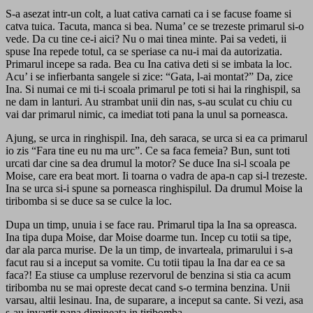
S-a asezat intr-un colt, a luat cativa carnati ca i se facuse foame si
catva tuica. Tacuta, manca si bea. Numa’ ce se trezeste primarul si-o
vede. Da cu tine ce-i aici? Nu o mai tinea minte. Pai sa vedeti, ii
spuse Ina repede totul, ca se speriase ca nu-i mai da autorizatia.
Primarul incepe sa rada. Bea cu Ina cativa deti si se imbata la loc.
Acu’ i se infierbanta sangele si zice: “Gata, l-ai montat?” Da, zice
Ina. Si numai ce mi ti-i scoala primarul pe toti si hai la ringhispil, sa
ne dam in lanturi. Au strambat unii din nas, s-au sculat cu chiu cu
vai dar primarul nimic, ca imediat toti pana la unul sa porneasca.
Ajung, se urca in ringhispil. Ina, deh saraca, se urca si ea ca primarul
io zis “Fara tine eu nu ma urc”. Ce sa faca femeia? Bun, sunt toti
urcati dar cine sa dea drumul la motor? Se duce Ina si-l scoala pe
Moise, care era beat mort. Ii toarna o vadra de apa-n cap si-l trezeste.
Ina se urca si-i spune sa porneasca ringhispilul. Da drumul Moise la
tiribomba si se duce sa se culce la loc.
Dupa un timp, unuia i se face rau. Primarul tipa la Ina sa opreasca.
Ina tipa dupa Moise, dar Moise doarme tun. Incep cu totii sa tipe,
dar ala parca murise. De la un timp, de invarteala, primarului i s-a
facut rau si a inceput sa vomite. Cu totii tipau la Ina dar ea ce sa
faca?! Ea stiuse ca umpluse rezervorul de benzina si stia ca acum
tiribomba nu se mai opreste decat cand s-o termina benzina. Unii
varsau, altii lesinau. Ina, de suparare, a inceput sa cante. Si vezi, asa
s-au invartit pana dimineata in tiribomba.