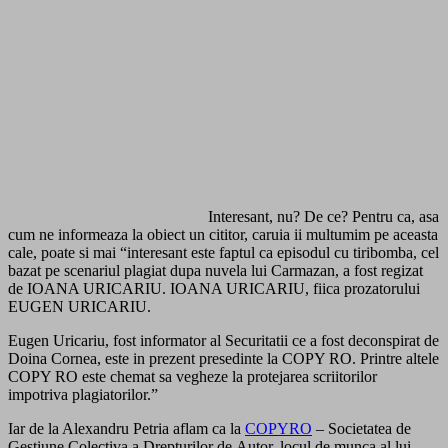
Interesant, nu? De ce? Pentru ca, asa
cum ne informeaza la obiect un cititor, caruia ii multumim pe aceasta
cale, poate si mai “interesant este faptul ca episodul cu tiribomba, cel
bazat pe scenariul plagiat dupa nuvela lui Carmazan, a fost regizat
de IOANA URICARIU. IOANA URICARIU, fiica prozatorului
EUGEN URICARIU.
Eugen Uricariu, fost informator al Securitatii ce a fost deconspirat de
Doina Cornea, este in prezent presedinte la COPY RO. Printre altele
COPY RO este chemat sa vegheze la protejarea scriitorilor
impotriva plagiatorilor.”
Iar de la Alexandru Petria aflam ca la
COPYRO
– Societatea de
Gestiune Colectiva a Drepturilor de Autor, locul de munca al lui