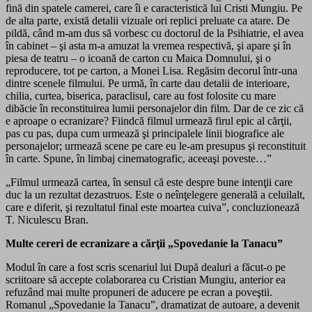
fină din spatele camerei, care îi e caracteristică lui Cristi Mungiu. Pe
de alta parte, există detalii vizuale ori replici preluate ca atare. De
pildă, când m-am dus să vorbesc cu doctorul de la Psihiatrie, el avea
în cabinet – şi asta m-a amuzat la vremea respectivă, şi apare şi în
piesa de teatru – o icoană de carton cu Maica Domnului, şi o
reproducere, tot pe carton, a Monei Lisa. Regăsim decorul într-una
dintre scenele filmului. Pe urmă, în carte dau detalii de interioare,
chilia, curtea, biserica, paraclisul, care au fost folosite cu mare
dibăcie în reconstituirea lumii personajelor din film. Dar de ce zic că
e aproape o ecranizare? Fiindcă filmul urmează firul epic al cărţii,
pas cu pas, dupa cum urmează şi principalele linii biografice ale
personajelor; urmează scene pe care eu le-am presupus şi reconstituit
în carte. Spune, în limbaj cinematografic, aceeaşi poveste…”
„Filmul urmează cartea, în sensul că este despre bune intenţii care
duc la un rezultat dezastruos. Este o neînţelegere generală a celuilalt,
care e diferit, şi rezultatul final este moartea cuiva”, concluzionează
T. Niculescu Bran.
Multe cereri de ecranizare a cărţii „Spovedanie la Tanacu”
Modul în care a fost scris scenariul lui După dealuri a făcut-o pe
scriitoare să accepte colaborarea cu Cristian Mungiu, anterior ea
refuzând mai multe propuneri de aducere pe ecran a poveştii.
Romanul „Spovedanie la Tanacu”, dramatizat de autoare, a devenit