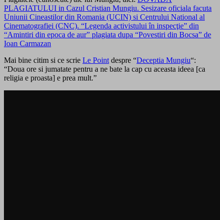
PLAGIATULUI in Cazul Cristian Mungiu. Sesizare oficiala facuta
Uniunii Cineastilor din Romania (UCIN) si Centrului National al
Cinematografiei (CNC). “Legenda activistului în inspecţie” din
“Amintiri din epoca de aur” plagiata dupa “Povestiri din Bocsa” de
Ioan Carmazan
Mai bine citim si ce scrie
Le Point
despre “
Deceptia Mungiu
“:
“Doua ore si jumatate pentru a ne bate la cap cu aceasta ideea [ca
religia e proasta] e prea mult.”