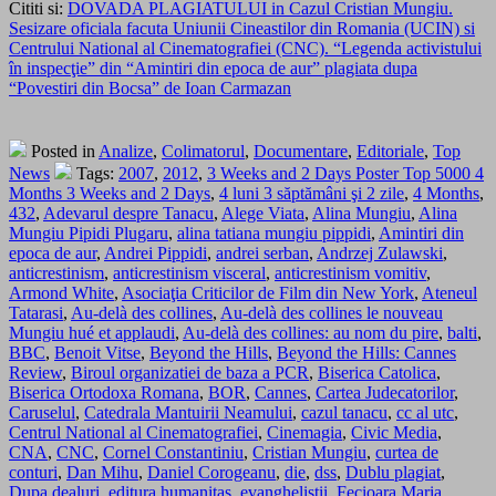
Cititi si:
DOVADA PLAGIATULUI in Cazul Cristian Mungiu.
Sesizare oficiala facuta Uniunii Cineastilor din Romania (UCIN) si
Centrului National al Cinematografiei (CNC). “Legenda activistului
în inspecţie” din “Amintiri din epoca de aur” plagiata dupa
“Povestiri din Bocsa” de Ioan Carmazan
Posted in
Analize
,
Colimatorul
,
Documentare
,
Editoriale
,
Top
News
Tags:
2007
,
2012
,
3 Weeks and 2 Days Poster Top 5000 4
Months 3 Weeks and 2 Days
,
4 luni 3 săptămâni şi 2 zile
,
4 Months
,
432
,
Adevarul despre Tanacu
,
Alege Viata
,
Alina Mungiu
,
Alina
Mungiu Pipidi Plugaru
,
alina tatiana mungiu pippidi
,
Amintiri din
epoca de aur
,
Andrei Pippidi
,
andrei serban
,
Andrzej Zulawski
,
anticrestinism
,
anticrestinism visceral
,
anticrestinism vomitiv
,
Armond White
,
Asociaţia Criticilor de Film din New York
,
Ateneul
Tatarasi
,
Au-delà des collines
,
Au-delà des collines le nouveau
Mungiu hué et applaudi
,
Au-delà des collines: au nom du pire
,
balti
,
BBC
,
Benoit Vitse
,
Beyond the Hills
,
Beyond the Hills: Cannes
Review
,
Biroul organizatiei de baza a PCR
,
Biserica Catolica
,
Biserica Ortodoxa Romana
,
BOR
,
Cannes
,
Cartea Judecatorilor
,
Caruselul
,
Catedrala Mantuirii Neamului
,
cazul tanacu
,
cc al utc
,
Centrul National al Cinematografiei
,
Cinemagia
,
Civic Media
,
CNA
,
CNC
,
Cornel Constantiniu
,
Cristian Mungiu
,
curtea de
conturi
,
Dan Mihu
,
Daniel Corogeanu
,
die
,
dss
,
Dublu plagiat
,
Dupa dealuri
,
editura humanitas
,
evanghelistii
,
Fecioara Maria
,