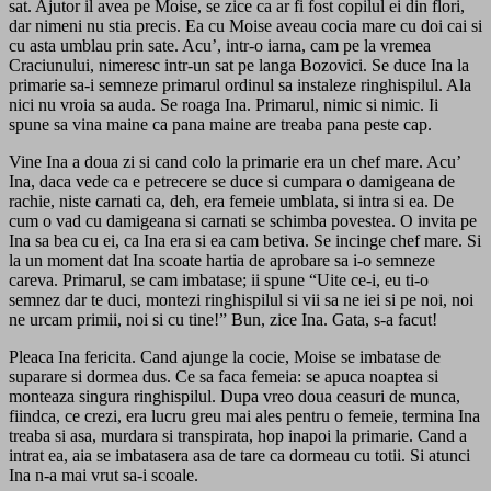
sat. Ajutor il avea pe Moise, se zice ca ar fi fost copilul ei din flori,
dar nimeni nu stia precis. Ea cu Moise aveau cocia mare cu doi cai si
cu asta umblau prin sate. Acu’, intr-o iarna, cam pe la vremea
Craciunului, nimeresc intr-un sat pe langa Bozovici. Se duce Ina la
primarie sa-i semneze primarul ordinul sa instaleze ringhispilul. Ala
nici nu vroia sa auda. Se roaga Ina. Primarul, nimic si nimic. Ii
spune sa vina maine ca pana maine are treaba pana peste cap.
Vine Ina a doua zi si cand colo la primarie era un chef mare. Acu’
Ina, daca vede ca e petrecere se duce si cumpara o damigeana de
rachie, niste carnati ca, deh, era femeie umblata, si intra si ea. De
cum o vad cu damigeana si carnati se schimba povestea. O invita pe
Ina sa bea cu ei, ca Ina era si ea cam betiva. Se incinge chef mare. Si
la un moment dat Ina scoate hartia de aprobare sa i-o semneze
careva. Primarul, se cam imbatase; ii spune “Uite ce-i, eu ti-o
semnez dar te duci, montezi ringhispilul si vii sa ne iei si pe noi, noi
ne urcam primii, noi si cu tine!” Bun, zice Ina. Gata, s-a facut!
Pleaca Ina fericita. Cand ajunge la cocie, Moise se imbatase de
suparare si dormea dus. Ce sa faca femeia: se apuca noaptea si
monteaza singura ringhispilul. Dupa vreo doua ceasuri de munca,
fiindca, ce crezi, era lucru greu mai ales pentru o femeie, termina Ina
treaba si asa, murdara si transpirata, hop inapoi la primarie. Cand a
intrat ea, aia se imbatasera asa de tare ca dormeau cu totii. Si atunci
Ina n-a mai vrut sa-i scoale.