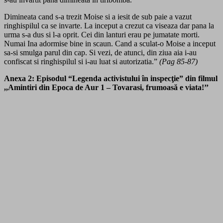
Dimineata cand s-a trezit Moise si a iesit de sub paie a vazut
ringhispilul ca se invarte. La inceput a crezut ca viseaza dar pana la
urma s-a dus si l-a oprit. Cei din lanturi erau pe jumatate morti.
Numai Ina adormise bine in scaun. Cand a sculat-o Moise a inceput
sa-si smulga parul din cap. Si vezi, de atunci, din ziua aia i-au
confiscat si ringhispilul si i-au luat si autorizatia.”
(Pag 85-87)
Anexa 2: Episodul “Legenda activistului în inspecţie” din filmul
,,Amintiri din Epoca de Aur 1 – Tovarasi, frumoasă e viata!’’