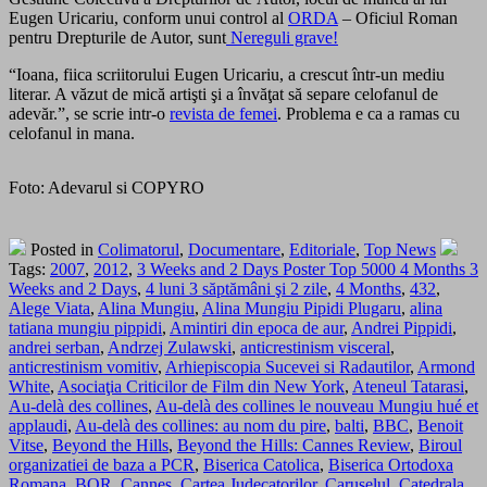
Eugen Uricariu, conform unui control al
ORDA
– Oficiul Roman
pentru Drepturile de Autor, sunt
Nereguli grave!
“Ioana, fiica scriitorului Eugen Uricariu, a crescut într-un mediu
literar. A văzut de mică artişti şi a învăţat să separe celofanul de
adevăr.”, se scrie intr-o
revista de femei
. Problema e ca a ramas cu
celofanul in mana.
Foto: Adevarul si COPYRO
Posted in
Colimatorul
,
Documentare
,
Editoriale
,
Top News
Tags:
2007
,
2012
,
3 Weeks and 2 Days Poster Top 5000 4 Months 3
Weeks and 2 Days
,
4 luni 3 săptămâni şi 2 zile
,
4 Months
,
432
,
Alege Viata
,
Alina Mungiu
,
Alina Mungiu Pipidi Plugaru
,
alina
tatiana mungiu pippidi
,
Amintiri din epoca de aur
,
Andrei Pippidi
,
andrei serban
,
Andrzej Zulawski
,
anticrestinism visceral
,
anticrestinism vomitiv
,
Arhiepiscopia Sucevei si Radautilor
,
Armond
White
,
Asociaţia Criticilor de Film din New York
,
Ateneul Tatarasi
,
Au-delà des collines
,
Au-delà des collines le nouveau Mungiu hué et
applaudi
,
Au-delà des collines: au nom du pire
,
balti
,
BBC
,
Benoit
Vitse
,
Beyond the Hills
,
Beyond the Hills: Cannes Review
,
Biroul
organizatiei de baza a PCR
,
Biserica Catolica
,
Biserica Ortodoxa
Romana
,
BOR
,
Cannes
,
Cartea Judecatorilor
,
Caruselul
,
Catedrala