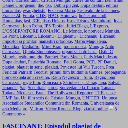
Cornel Constantiniu
,
Cristian Mungiu
,
curtea de conturi
,
Dan Mihu
,
Daniel Corogeanu
,
die
,
dss
,
Dublu plagiat
,
Dupa dealuri
,
editura
humanitas
,
evanghelistii
,
Fecioara Maria
,
Festivalul de la Cannes
,
France 24
,
Franta
,
GDS
,
HBO
,
Hotnews
,
hué et applaudi
,
Humanitas
,
iasi
,
ICR
,
Iisus Hristos
,
Iisus Hristos Mantuitorul
,
Ioan
Carmazan
,
Ioan Robu
,
IPS Teofan
,
Iuliei Blaga
,
L'Express
,
L’OSSERVATORE ROMANO
,
Le Monde
,
le nouveau Mungiu
,
Le Point
,
Liiceanu
,
Liiceanu - Liigheanu - Liicheanu
,
Liiceanu
impostor si profitor
,
manastiri ortodoxe
,
Maria Magdalena
,
Mediafax
,
MediaPro
,
Mirel Bran
,
mona musca
,
Mungiu
,
Nutu
Carmazan
,
Opinia Studenteasca
,
organizatia de baza
,
Ostin C
Mungiu
,
ostin mungiu
,
Parchet
,
Paris Match
,
Paris Match despre
Dupa dealuri
,
Patriarhia Romana
,
Paul Goma
,
PCR
,
PF Daniel
,
plagiat
,
plagiat in serie
,
plagiati
,
Povestea lui Vili Tuscan
,
Prea
Fericitul Patriarh Teoctist
,
primul film huiduit la Cannes
,
propaganda
homosexuala anti-crestina
,
Radu Negrescu – Sutu
,
Regia: Ioan
Carmazan
,
regie film
,
Roncea.ro
,
Să iubeşti şi să tragi apa
,
Salvati
Icoanele
,
Sar
,
Securitate
,
soros
,
Spovedanie la Tanacu
,
Tanacu
,
Tatiana Niculescu Bran
,
The Hollywood Reporter
,
THR
,
uascr
,
UMF Ias
,
Un film scris de Cristian Mungiu
,
UNITER
,
Uniunea
Asociatiilor Studentilor Comunisti din Romania
,
Universitatea de
arta Mediapro
,
Vatican
,
Victor Roncea Blog
,
ziaristi online
5
Comments »
FASCINANT: Episodul plagiat de