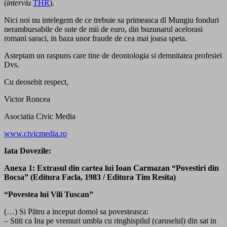
(
interviu
THR
).
Nici noi nu intelegem de ce trebuie sa primeasca dl Mungiu fonduri
nerambursabile de sute de mii de euro, din buzunarul acelorasi
romani saraci, in baza unor fraude de cea mai joasa speta.
Asteptam un raspuns care tine de deontologia si demnitatea profesiei
Dvs.
Cu deosebit respect,
Victor Roncea
Asociatia Civic Media
www.civicmedia.ro
Iata Dovezile:
Anexa 1: Extrasul din cartea lui Ioan Carmazan “Povestiri din
Bocsa” (Editura Facla, 1983 / Editura Tim Resita)
“Povestea lui Vili Tuscan”
(…) Si Pătru a inceput domol sa povesteasca:
– Stiti ca Ina pe vremuri umbla cu ringhispilul (caruselul) din sat in