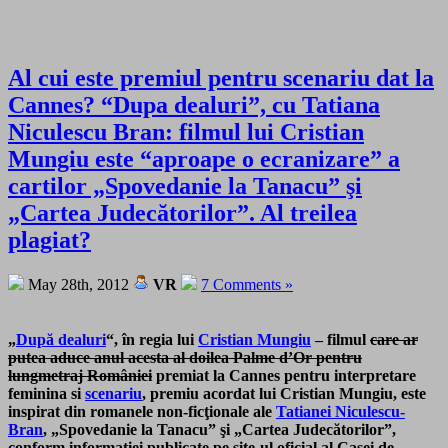
Al cui este premiul pentru scenariu dat la
Cannes? “Dupa dealuri”, cu Tatiana
Niculescu Bran: filmul lui Cristian
Mungiu este “aproape o ecranizare” a
cartilor „Spovedanie la Tanacu” şi
„Cartea Judecătorilor”. Al treilea
plagiat?
May 28th, 2012
VR
7 Comments »
„
După dealuri
“, în regia lui
Cristian Mungiu
– filmul
care ar
putea aduce anul acesta al doilea Palme d’Or pentru
lungmetraj României
premiat la Cannes pentru interpretare
feminina si
scenariu
, premiu acordat lui Cristian Mungiu, este
inspirat din romanele non-ficţionale ale
Tatianei Niculescu-
Bran
, „Spovedanie la Tanacu” şi „Cartea Judecătorilor”,
conform informaţiei publicate pe site-ul oficial al Casei de