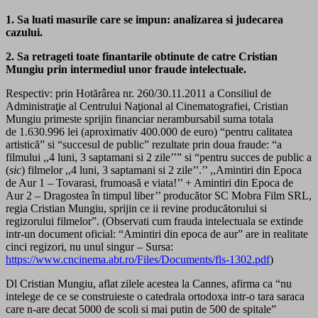
1. Sa luati masurile care se impun: analizarea si judecarea
cazului.
2. Sa retrageti toate finantarile obtinute de catre Cristian
Mungiu prin intermediul unor fraude intelectuale.
Respectiv: prin Hotărârea nr. 260/30.11.2011 a Consiliul de
Administraţie al Centrului Naţional al Cinematografiei, Cristian
Mungiu primeste sprijin financiar nerambursabil suma totala
de 1.630.996 lei (aproximativ 400.000 de euro) “pentru calitatea
artistică” si “succesul de public” rezultate prin doua fraude: “a
filmului ,,4 luni, 3 saptamani si 2 zile’’” si “pentru succes de public a
(
sic
) filmelor ,,4 luni, 3 saptamani si 2 zile’’.’’ ,,Amintiri din Epoca
de Aur 1 – Tovarasi, frumoasă e viata!’’ + Amintiri din Epoca de
Aur 2 – Dragostea în timpul liber’’ producător SC Mobra Film SRL,
regia Cristian Mungiu, sprijin ce ii revine producătorului si
regizorului filmelor”. (Observati cum frauda intelectuala se extinde
intr-un document oficial: “Amintiri din epoca de aur” are in realitate
cinci regizori, nu unul singur – Sursa:
https://www.cncinema.abt.ro/Files/Documents/fls-1302.pdf
)
Dl Cristian Mungiu, aflat zilele acestea la Cannes, afirma ca “nu
intelege de ce se construieste o catedrala ortodoxa intr-o tara saraca
care n-are decat 5000 de scoli si mai putin de 500 de spitale”