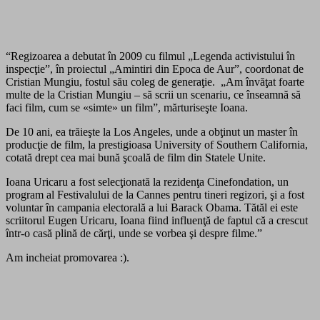
“Regizoarea a debutat în 2009 cu filmul „Legenda activistului în
inspecţie”, în proiectul „Amintiri din Epoca de Aur”, coordonat de
Cristian Mungiu, fostul său coleg de generaţie. „Am învăţat foarte
multe de la Cristian Mungiu – să scrii un scenariu, ce înseamnă să
faci film, cum se «simte» un film”, mărturiseşte Ioana.
De 10 ani, ea trăieşte la Los Angeles, unde a obţinut un master în
producţie de film, la prestigioasa University of Southern California,
cotată drept cea mai bună şcoală de film din Statele Unite.
Ioana Uricaru a fost selecţionată la rezidenţa Cinefondation, un
program al Festivalului de la Cannes pentru tineri regizori, şi a fost
voluntar în campania electorală a lui Barack Obama. Tătăl ei este
scriitorul Eugen Uricaru, Ioana fiind influenţă de faptul că a crescut
într-o casă plină de cărţi, unde se vorbea şi despre filme.”
Am incheiat promovarea :).