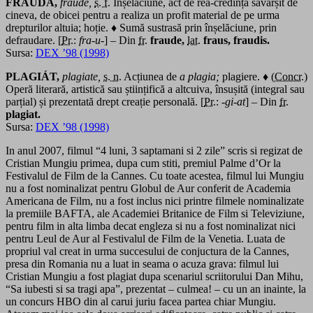
FRÁUDĂ,
fraude,
s. f.
Înșelăciune, act de rea-credință săvârșit de
cineva, de obicei pentru a realiza un profit material de pe urma
drepturilor altuia; hoție. ♦ Sumă sustrasă prin înșelăciune, prin
defraudare. [
Pr.
:
fra-u-
] – Din
fr.
fraude,
lat.
fraus, fraudis.
Sursa:
DEX ’98 (1998)
PLAGIÁT,
plagiate,
s. n.
Acțiunea de
a plagia;
plagiere. ♦ (
Concr.
)
Operă literară, artistică sau științifică a altcuiva, însușită (integral sau
parțial) și prezentată drept creație personală. [
Pr.
:
-gi-at
] – Din
fr.
plagiat.
Sursa:
DEX ’98 (1998)
In anul 2007, filmul “4 luni, 3 saptamani si 2 zile” scris si regizat de
Cristian Mungiu primea, dupa cum stiti, premiul Palme d’Or la
Festivalul de Film de la Cannes. Cu toate acestea, filmul lui Mungiu
nu a fost nominalizat pentru Globul de Aur conferit de Academia
Americana de Film, nu a fost inclus nici printre filmele nominalizate
la premiile BAFTA, ale Academiei Britanice de Film si Televiziune,
pentru film in alta limba decat engleza si nu a fost nominalizat nici
pentru Leul de Aur al Festivalul de Film de la Venetia. Luata de
propriul val creat in urma succesului de conjuctura de la Cannes,
presa din Romania nu a luat in seama o acuza grava: filmul lui
Cristian Mungiu a fost plagiat dupa scenariul scriitorului Dan Mihu,
“Sa iubesti si sa tragi apa”, prezentat – culmea! – cu un an inainte, la
un concurs HBO din al carui juriu facea partea chiar Mungiu.