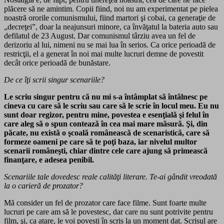
plăcere să ne amintim. Copii fiind, noi nu am experimentat pe pielea
noastră ororile comunismului, fiind martori şi cobai, ca generaţie de
„decreţei”, doar la neajunsuri minore, ca învăţatul la bateria auto sau
defilatul de 23 August. Dar comunismul târziu avea un fel de
derizoriu al lui, nimeni nu se mai lua în serios. Ca orice perioadă de
restricţii, el a generat în noi mai multe lucruri demne de povestit
decât orice perioadă de bunăstare.
De ce îţi scrii singur scenariile?
Le scriu singur pentru că nu mi s-a întâmplat să întâlnesc pe
cineva cu care să le scriu sau care să le scrie în locul meu. Eu nu
sunt doar regizor, pentru mine, povestea e esenţială şi felul în
care aleg să o spun contează în cea mai mare măsură. Şi, din
păcate, nu există o şcoală românească de scenaristică, care să
formeze oameni pe care să te poţi baza, iar nivelul multor
scenarii româneşti, chiar dintre cele care ajung să primească
finanţare, e adesea penibil.
Scenariile tale dovedesc reale calităţi literare. Te-ai gândit vreodată
la o carieră de prozator?
Mă consider un fel de prozator care face filme. Sunt foarte multe
lucruri pe care am să le povestesc, dar care nu sunt potrivite pentru
film, şi, ca atare, le voi povesti în scris la un moment dat. Scrisul are