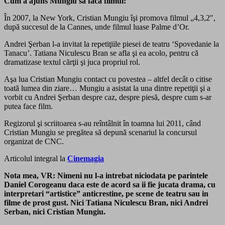
Cum a ajuns Mungiu sa faca filmul:
În 2007, la New York, Cristian Mungiu îşi promova filmul „4,3,2″,
după succesul de la Cannes, unde filmul luase Palme d’Or.
Andrei Şerban l-a invitat la repetiţiile piesei de teatru ‘Spovedanie la
Tanacu’. Tatiana Niculescu Bran se afla şi ea acolo, pentru că
dramatizase textul cărţii şi juca propriul rol.
Aşa lua Cristian Mungiu contact cu povestea – altfel decât o citise
toată lumea din ziare… Mungiu a asistat la una dintre repetiţii şi a
vorbit cu Andrei Şerban despre caz, despre piesă, despre cum s-ar
putea face film.
Regizorul şi scriitoarea s-au reîntâlnit în toamna lui 2011, când
Cristian Mungiu se pregătea să depună scenariul la concursul
organizat de CNC.
Articolul integral la
Cinemagia
Nota mea, VR: Nimeni nu l-a intrebat niciodata pe parintele
Daniel Corogeanu daca este de acord sa ii fie jucata drama, cu
interpretari “artistice” anticrestine, pe scene de teatru sau in
filme de prost gust. Nici Tatiana Niculescu Bran, nici Andrei
Serban, nici Cristian Mungiu.