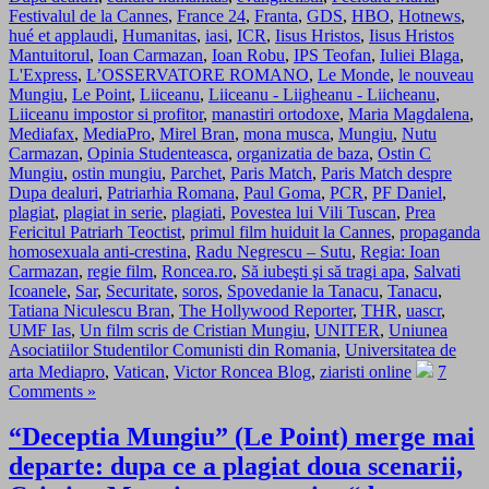
Festivalul de la Cannes
,
France 24
,
Franta
,
GDS
,
HBO
,
Hotnews
,
hué et applaudi
,
Humanitas
,
iasi
,
ICR
,
Iisus Hristos
,
Iisus Hristos
Mantuitorul
,
Ioan Carmazan
,
Ioan Robu
,
IPS Teofan
,
Iuliei Blaga
,
L'Express
,
L’OSSERVATORE ROMANO
,
Le Monde
,
le nouveau
Mungiu
,
Le Point
,
Liiceanu
,
Liiceanu - Liigheanu - Liicheanu
,
Liiceanu impostor si profitor
,
manastiri ortodoxe
,
Maria Magdalena
,
Mediafax
,
MediaPro
,
Mirel Bran
,
mona musca
,
Mungiu
,
Nutu
Carmazan
,
Opinia Studenteasca
,
organizatia de baza
,
Ostin C
Mungiu
,
ostin mungiu
,
Parchet
,
Paris Match
,
Paris Match despre
Dupa dealuri
,
Patriarhia Romana
,
Paul Goma
,
PCR
,
PF Daniel
,
plagiat
,
plagiat in serie
,
plagiati
,
Povestea lui Vili Tuscan
,
Prea
Fericitul Patriarh Teoctist
,
primul film huiduit la Cannes
,
propaganda
homosexuala anti-crestina
,
Radu Negrescu – Sutu
,
Regia: Ioan
Carmazan
,
regie film
,
Roncea.ro
,
Să iubeşti şi să tragi apa
,
Salvati
Icoanele
,
Sar
,
Securitate
,
soros
,
Spovedanie la Tanacu
,
Tanacu
,
Tatiana Niculescu Bran
,
The Hollywood Reporter
,
THR
,
uascr
,
UMF Ias
,
Un film scris de Cristian Mungiu
,
UNITER
,
Uniunea
Asociatiilor Studentilor Comunisti din Romania
,
Universitatea de
arta Mediapro
,
Vatican
,
Victor Roncea Blog
,
ziaristi online
7
Comments »
“Deceptia Mungiu” (Le Point) merge mai
departe: dupa ce a plagiat doua scenarii,