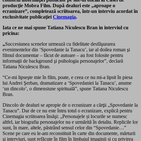
producţie Mobra Film. După dealuri este
„
aproape o
ecranizare”, completează scriitoarea
, într-un interviu acordat în
exclusivitate publicaţiei
Cinemagia
.
Iata ce ne mai spune Tatiana Niculescu Bran in interviul cu
pricina:
„
Succesiunea scenelor urmează cu fidelitate desfăşurarea
evenimentelor din ‘Spovedanie la Tanacu’, iar al doilea roman şi
filmul documentar – făcut de autoare – au fost folosite pentru
informaţii de background şi psihologia personajelor”, declară
Tatiana Niculescu Bran.
“Ce-mi lipseşte mie în film, poate, e ceea ce nu mi-a lipsit în piesa
lui Andrei Şerban, dramatizare a ‘Spovedaniei la Tanacu’, anume
‘un dincolo’, o dimensiune spirituală”, spune Tatiana Niculescu
Bran.
Dincolo de dealuri se apropie de o ecranizare a cărţii „Spovedanie la
Tanacu”. Dar de ce nu este întru totul o ecranizare, explică pentru
Cinemagia scriitoarea însăşi: „Personajele și locurile se numesc
altfel, iar biografia personajelor nu e urmărită în detaliu. Replicile lor
sunt, în mare, altele, păstrând sensul celor din “Spovedanie…”
Scene pe care eu le-am reconstituit în carte din documente, mărturii
şi interviuri, sunt refăcute în film în limbajul imaginii și cu privirea