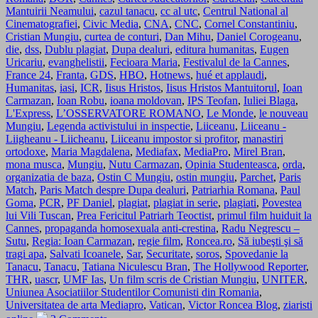
Mantuirii Neamului
,
cazul tanacu
,
cc al utc
,
Centrul National al
Cinematografiei
,
Civic Media
,
CNA
,
CNC
,
Cornel Constantiniu
,
Cristian Mungiu
,
curtea de conturi
,
Dan Mihu
,
Daniel Corogeanu
,
die
,
dss
,
Dublu plagiat
,
Dupa dealuri
,
editura humanitas
,
Eugen
Uricariu
,
evanghelistii
,
Fecioara Maria
,
Festivalul de la Cannes
,
France 24
,
Franta
,
GDS
,
HBO
,
Hotnews
,
hué et applaudi
,
Humanitas
,
iasi
,
ICR
,
Iisus Hristos
,
Iisus Hristos Mantuitorul
,
Ioan
Carmazan
,
Ioan Robu
,
ioana moldovan
,
IPS Teofan
,
Iuliei Blaga
,
L'Express
,
L’OSSERVATORE ROMANO
,
Le Monde
,
le nouveau
Mungiu
,
Legenda activistului in inspectie
,
Liiceanu
,
Liiceanu -
Liigheanu - Liicheanu
,
Liiceanu impostor si profitor
,
manastiri
ortodoxe
,
Maria Magdalena
,
Mediafax
,
MediaPro
,
Mirel Bran
,
mona musca
,
Mungiu
,
Nutu Carmazan
,
Opinia Studenteasca
,
orda
,
organizatia de baza
,
Ostin C Mungiu
,
ostin mungiu
,
Parchet
,
Paris
Match
,
Paris Match despre Dupa dealuri
,
Patriarhia Romana
,
Paul
Goma
,
PCR
,
PF Daniel
,
plagiat
,
plagiat in serie
,
plagiati
,
Povestea
lui Vili Tuscan
,
Prea Fericitul Patriarh Teoctist
,
primul film huiduit la
Cannes
,
propaganda homosexuala anti-crestina
,
Radu Negrescu –
Sutu
,
Regia: Ioan Carmazan
,
regie film
,
Roncea.ro
,
Să iubeşti şi să
tragi apa
,
Salvati Icoanele
,
Sar
,
Securitate
,
soros
,
Spovedanie la
Tanacu
,
Tanacu
,
Tatiana Niculescu Bran
,
The Hollywood Reporter
,
THR
,
uascr
,
UMF Ias
,
Un film scris de Cristian Mungiu
,
UNITER
,
Uniunea Asociatiilor Studentilor Comunisti din Romania
,
Universitatea de arta Mediapro
,
Vatican
,
Victor Roncea Blog
,
ziaristi