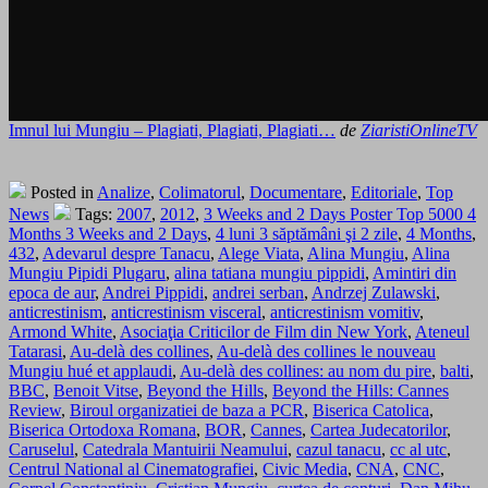
Imnul lui Mungiu – Plagiati, Plagiati, Plagiati…
de
ZiaristiOnlineTV
Posted in
Analize
,
Colimatorul
,
Documentare
,
Editoriale
,
Top
News
Tags:
2007
,
2012
,
3 Weeks and 2 Days Poster Top 5000 4
Months 3 Weeks and 2 Days
,
4 luni 3 săptămâni şi 2 zile
,
4 Months
,
432
,
Adevarul despre Tanacu
,
Alege Viata
,
Alina Mungiu
,
Alina
Mungiu Pipidi Plugaru
,
alina tatiana mungiu pippidi
,
Amintiri din
epoca de aur
,
Andrei Pippidi
,
andrei serban
,
Andrzej Zulawski
,
anticrestinism
,
anticrestinism visceral
,
anticrestinism vomitiv
,
Armond White
,
Asociaţia Criticilor de Film din New York
,
Ateneul
Tatarasi
,
Au-delà des collines
,
Au-delà des collines le nouveau
Mungiu hué et applaudi
,
Au-delà des collines: au nom du pire
,
balti
,
BBC
,
Benoit Vitse
,
Beyond the Hills
,
Beyond the Hills: Cannes
Review
,
Biroul organizatiei de baza a PCR
,
Biserica Catolica
,
Biserica Ortodoxa Romana
,
BOR
,
Cannes
,
Cartea Judecatorilor
,
Caruselul
,
Catedrala Mantuirii Neamului
,
cazul tanacu
,
cc al utc
,
Centrul National al Cinematografiei
,
Civic Media
,
CNA
,
CNC
,