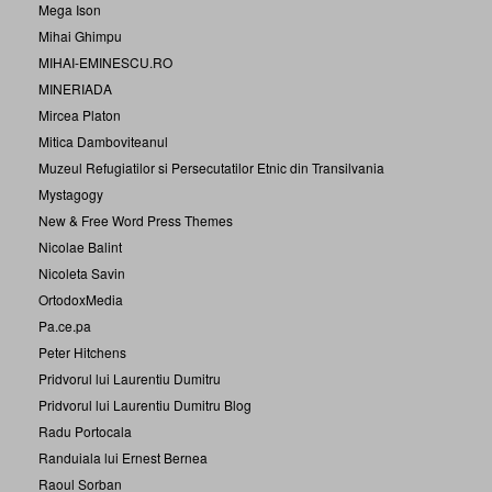
Mega Ison
Mihai Ghimpu
MIHAI-EMINESCU.RO
MINERIADA
Mircea Platon
Mitica Damboviteanul
Muzeul Refugiatilor si Persecutatilor Etnic din Transilvania
Mystagogy
New & Free Word Press Themes
Nicolae Balint
Nicoleta Savin
OrtodoxMedia
Pa.ce.pa
Peter Hitchens
Pridvorul lui Laurentiu Dumitru
Pridvorul lui Laurentiu Dumitru Blog
Radu Portocala
Randuiala lui Ernest Bernea
Raoul Sorban