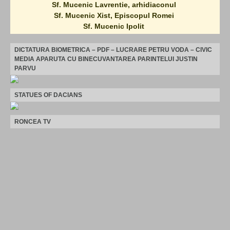
Sf. Mucenic Lavrentie, arhidiaconul
Sf. Mucenic Xist, Episcopul Romei
Sf. Mucenic Ipolit
DICTATURA BIOMETRICA – PDF – LUCRARE PETRU VODA – CIVIC
MEDIA APARUTA CU BINECUVANTAREA PARINTELUI JUSTIN
PARVU
STATUES OF DACIANS
RONCEA TV