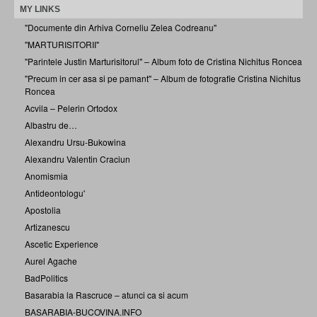
MY LINKS
"Documente din Arhiva Corneliu Zelea Codreanu"
"MARTURISITORII"
"Parintele Justin Marturisitorul" – Album foto de Cristina Nichitus Roncea
"Precum in cer asa si pe pamant" – Album de fotografie Cristina Nichitus
Roncea
Acvila – Pelerin Ortodox
Albastru de…
Alexandru Ursu-Bukowina
Alexandru Valentin Craciun
Anomismia
Antideontologu'
Apostolia
Artizanescu
Ascetic Experience
Aurel Agache
BadPolitics
Basarabia la Rascruce – atunci ca si acum
BASARABIA-BUCOVINA.INFO