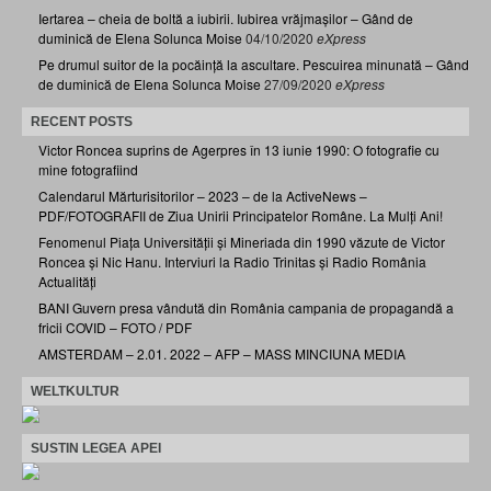
Iertarea – cheia de boltă a iubirii. Iubirea vrăjmașilor – Gând de
duminică de Elena Solunca Moise
04/10/2020
eXpress
Pe drumul suitor de la pocăință la ascultare. Pescuirea minunată – Gând
de duminică de Elena Solunca Moise
27/09/2020
eXpress
RECENT POSTS
Victor Roncea suprins de Agerpres în 13 iunie 1990: O fotografie cu
mine fotografiind
Calendarul Mărturisitorilor – 2023 – de la ActiveNews –
PDF/FOTOGRAFII de Ziua Unirii Principatelor Române. La Mulți Ani!
Fenomenul Piața Universității și Mineriada din 1990 văzute de Victor
Roncea și Nic Hanu. Interviuri la Radio Trinitas și Radio România
Actualități
BANI Guvern presa vândută din România campania de propagandă a
fricii COVID – FOTO / PDF
AMSTERDAM – 2.01. 2022 – AFP – MASS MINCIUNA MEDIA
WELTKULTUR
SUSTIN LEGEA APEI