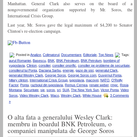
Manhattan. General Clark also serves on the board of a
nongovernmental organization supported by Mr. Soros, the
International Crisis Group.
Last year, Mr. Soros gave the legal maximum of $4,200 to Senator
Clinton’s re-election campaign.
Posted in
Analize
,
Colimatorul
,
Documentare
,
Editoriale
,
Top News
Tags:
aurul Romaniei
,
Basescu
,
BNK
,
BNK Petroleum
,
BNK Petrolum
,
bombing of
yugoslavia
,
Clinton
,
consilier
,
consilier onorific
,
consilier pe probleme de securitate
,
consilierul lui Ponta
,
Daciana Sarbu
,
energie
,
gaze de sist
,
generalul Clark
,
generalul Wesley Clark
,
George Soros
,
George Soros com
,
Guvernul Ponta
,
hillary clinton
,
International Crisis Group
,
iugoslavia
,
macovei
,
NATO
,
O'Reilly
Factor
,
Ponta
,
razboiul din iugoslavia
,
Remus Cernea
,
renate weber
,
rmgc
,
Rosia
Montana
,
Securitate
,
sie
,
soros
,
sri
,
SUA
,
The New York Sun
,
Victor Ponta
,
Video
Soros
,
Video Wesley Clark
,
Waco
,
Wesley Clark
,
White House
3 Comments
»
O alta fata a generalului Wesley Clark:
membru in boardul BNK Petroleum, o
companiei manipulata de George Soros