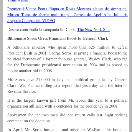
Premierul Victor Ponta “lupta cu Rosia Montana alaturi de simpaticul
Mircea Toma de foarte mult timp”. Curtea de Apel Alba Iulia da
dreptate Companiei. VIDEO
Despre contributia la campania lui Clark,
The New York Sun
:
Billionaire Soros Gives Financial Boost to General Clark
A billionaire investor who spent more than $25 million to defeat
President Bush in 2004, George Soros, is giving a financial boost to the
political fortunes of a former four-star general, Wesley Clark, who ran
for the Democratic presidential nomination in 2004 and is poised to
mount another bid in 2008.
Mr. Soros gave $75,000 in July to a political group led by General
Clark, Wes-Pac, according to a report filed yesterday with the Internal
Revenue Service.
It is the largest known gift from Mr. Soros this year to a political
organization affiliated with a contender for the presidency in 2008.
Spokesmen for the two men did not return calls last night seeking
comment on the donation.
In April, Mr. Soros hosted a fund-raiser for WesPac at his home in