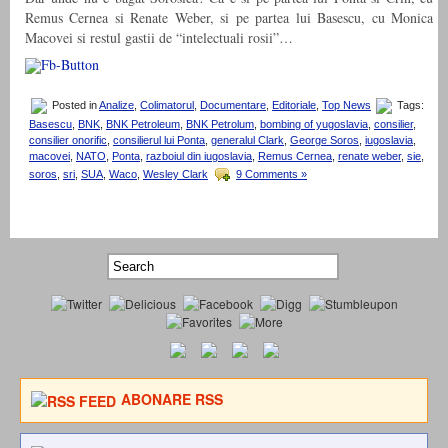
Remus Cernea si Renate Weber, si pe partea lui Basescu, cu Monica
Macovei si restul gastii de “intelectuali rosii”…
Posted in
Analize
,
Colimatorul
,
Documentare
,
Editoriale
,
Top News
Tags:
Basescu
,
BNK
,
BNK Petroleum
,
BNK Petrolum
,
bombing of yugoslavia
,
consilier
,
consilier onorific
,
consilierul lui Ponta
,
generalul Clark
,
George Soros
,
iugoslavia
,
macovei
,
NATO
,
Ponta
,
razboiul din iugoslavia
,
Remus Cernea
,
renate weber
,
sie
,
soros
,
sri
,
SUA
,
Waco
,
Wesley Clark
9 Comments »
ABONARE RSS