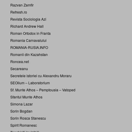
Razvan Zamfir
Refresh.ro
Revista Sociologia Azi
Richard Andrew Hall
Roman Ortodox in Franta
Romania Carnavalului
ROMANIA-RUSIA.INFO
Romanii din Kazahstan
Roncea.net
Secareanu
Secretele istoriei cu Alexandru Moraru
SEOlium – Laboratorium
Sf. Munte Athos – Pemptousia – Vatoped
Sfantul Munte Athos
Simona Lazar
Sorin Bogdan
Sorin Rosca Stanescu
Spirit Romanesc