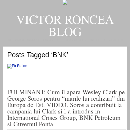
VICTOR RONCEA
BLOG
„ADEVARUL RAMANE, ORICARE AR FI SOARTA SLUJITORILOR SAI" – GH. I. B.
Posts Tagged ‘BNK’
FULMINANT: Cum il apara Wesley Clark pe
George Soros pentru “marile lui realizari” din
Europa de Est. VIDEO. Soros a contribuit la
campania lui Clark si l-a introdus in
International Crises Group, BNK Petroleum
si Guvernul Ponta