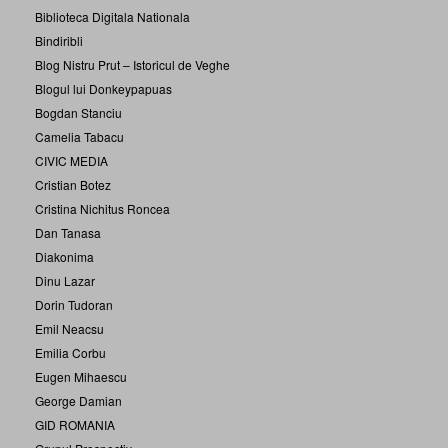
Biblioteca Digitala Nationala
Bindiribli
Blog Nistru Prut – Istoricul de Veghe
Blogul lui Donkeypapuas
Bogdan Stanciu
Camelia Tabacu
CIVIC MEDIA
Cristian Botez
Cristina Nichitus Roncea
Dan Tanasa
Diakonima
Dinu Lazar
Dorin Tudoran
Emil Neacsu
Emilia Corbu
Eugen Mihaescu
George Damian
GID ROMANIA