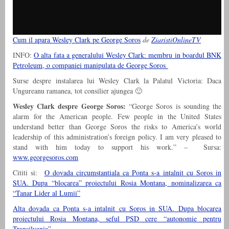
Cum il apara Wesley Clark pe George Soros
de
ZiaristiOnlineTV
INFO:
O alta fata a generalului Wesley Clark: membru in boardul BNK
Petroleum, o companiei manipulata de George Soros
Surse despre instalarea lui Wesley Clark la Palatul Victoria: Daca
Ungureanu ramanea, tot consilier ajungea 🙂
Wesley Clark despre George Soros:
“George Soros is sounding the
alarm for the American people. Few people in the United States
understand better than George Soros the risks to America’s world
leadership of this administration’s foreign policy. I am very pleased to
stand with him today to support his work.” – Sursa:
www.georgesoros.com
Cititi si:
O dovada circumstantiala ca Ponta s-a intalnit cu Soros in
SUA. Dupa “blocarea” proiectului Rosia Montana, nominalizarea ca
“Tanar Lider al Lumii”
Alta dovada ca Ponta s-a intalnit cu Soros in SUA. Dupa blocarea
proiectului Rosia Montana, seful PSD cere “autonomie pentru
Transilvania”