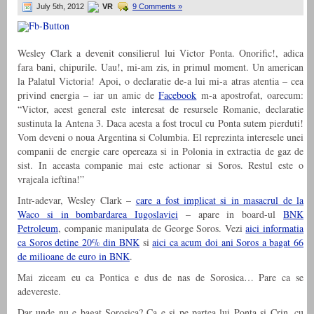
July 5th, 2012
VR
9 Comments »
Wesley Clark a devenit consilierul lui Victor Ponta. Onorific!, adica
fara bani, chipurile. Uau!, mi-am zis, in primul moment. Un american
la Palatul Victoria! Apoi, o declaratie de-a lui mi-a atras atentia – cea
privind energia – iar un amic de
Facebook
m-a apostrofat, oarecum:
“Victor, acest general este interesat de resursele Romanie, declaratie
sustinuta la Antena 3. Daca acesta a fost trocul cu Ponta sutem pierduti!
Vom deveni o noua Argentina si Columbia. El reprezinta interesele unei
companii de energie care opereaza si in Polonia in extractia de gaz de
sist. In aceasta companie mai este actionar si Soros. Restul este o
vrajeala ieftina!”
Intr-adevar, Wesley Clark –
care a fost implicat si in masacrul de la
Waco si in bombardarea Iugoslaviei
– apare in board-ul
BNK
Petroleum
, companie manipulata de George Soros. Vezi
aici informatia
ca Soros detine 20% din BNK
si
aici ca acum doi ani Soros a bagat 66
de milioane de euro in BNK
.
Mai ziceam eu ca Pontica e dus de nas de Sorosica… Pare ca se
adevereste.
Dar unde nu e bagat Sorosica? Ca e si pe partea lui Ponta si Crin, cu