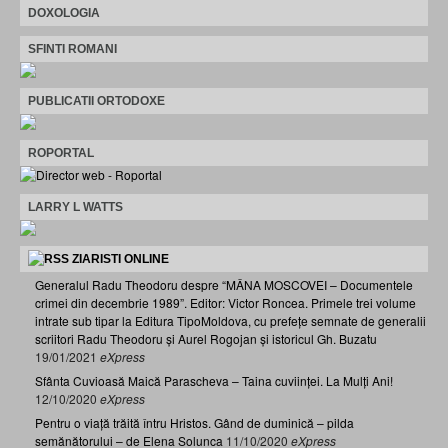
DOXOLOGIA
SFINTI ROMANI
PUBLICATII ORTODOXE
ROPORTAL
LARRY L WATTS
ZIARISTI ONLINE
Generalul Radu Theodoru despre “MÂNA MOSCOVEI – Documentele
crimei din decembrie 1989”. Editor: Victor Roncea. Primele trei volume
intrate sub tipar la Editura TipoMoldova, cu prefețe semnate de generalii
scriitori Radu Theodoru și Aurel Rogojan și istoricul Gh. Buzatu
19/01/2021
eXpress
Sfânta Cuvioasă Maică Parascheva – Taina cuviinței. La Mulți Ani!
12/10/2020
eXpress
Pentru o viață trăită întru Hristos. Gând de duminică – pilda
semănătorului – de Elena Solunca
11/10/2020
eXpress