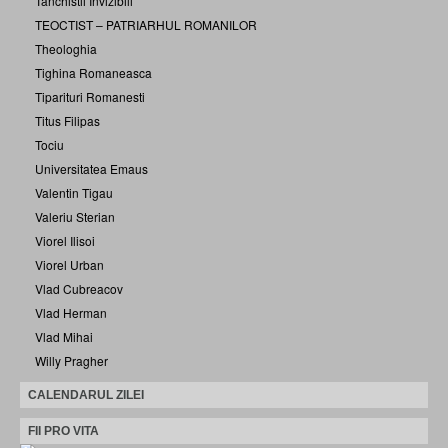
Tanchistii Invizibili
TEOCTIST – PATRIARHUL ROMANILOR
Theologhia
Tighina Romaneasca
Tiparituri Romanesti
Titus Filipas
Tociu
Universitatea Emaus
Valentin Tigau
Valeriu Sterian
Viorel Ilisoi
Viorel Urban
Vlad Cubreacov
Vlad Herman
Vlad Mihai
Willy Pragher
CALENDARUL ZILEI
FII PRO VITA