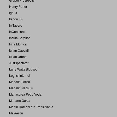
Grupul Prospectiv
Henry Porter
Ignus
Ilarion Tiu
In Tacere
InConstanIn
Insula Serpilor
Irina Monica
Iulian Capsali
Iulian Urban
JustSpectator
Larry Watts Blogspot
Legi si Internet
Madalin Focsa
Madalin Necsutu
Manastirea Petru Voda
Mariana Gurza
Martiri Romani din Transilvania
Mateescu