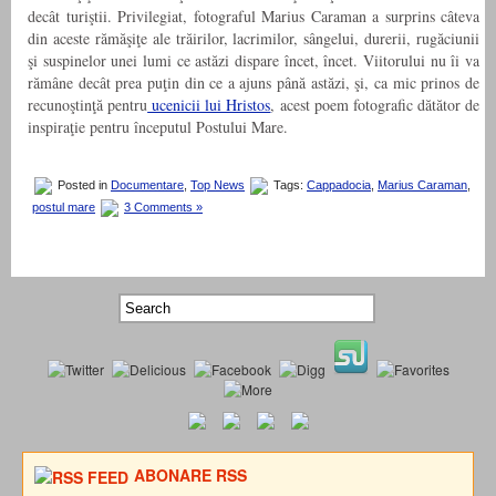
decât turiştii. Privilegiat, fotograful Marius Caraman a surprins câteva
din aceste rămăşiţe ale trăirilor, lacrimilor, sângelui, durerii, rugăciunii
şi suspinelor unei lumi ce astăzi dispare încet, încet. Viitorului nu îi va
rămâne decât prea puţin din ce a ajuns până astăzi, şi, ca mic prinos de
recunoştinţă pentru
ucenicii lui Hristos
, acest poem fotografic dătător de
inspiraţie pentru începutul Postului Mare.
Posted in
Documentare
,
Top News
Tags:
Cappadocia
,
Marius Caraman
,
postul mare
3 Comments »
ABONARE RSS