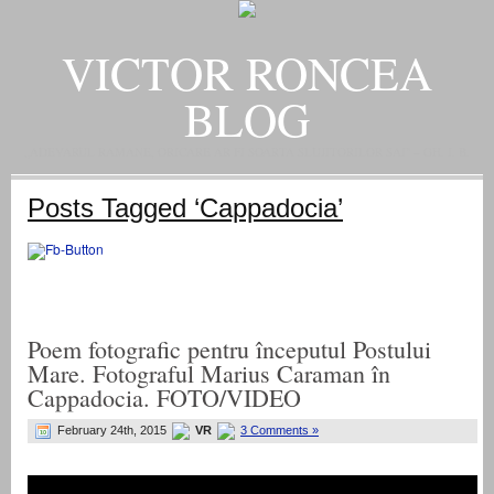
VICTOR RONCEA
BLOG
„ADEVARUL RAMANE, ORICARE AR FI SOARTA SLUJITORILOR SAI" – GH. I. B.
Posts Tagged ‘Cappadocia’
Poem fotografic pentru începutul Postului
Mare. Fotograful Marius Caraman în
Cappadocia. FOTO/VIDEO
February 24th, 2015
VR
3 Comments »