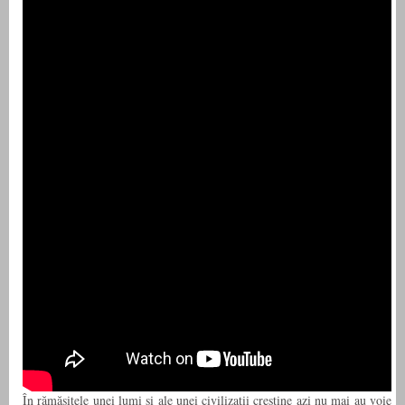
În rămăşiţele unei lumi şi ale unei civilizaţii creştine azi nu mai au voie