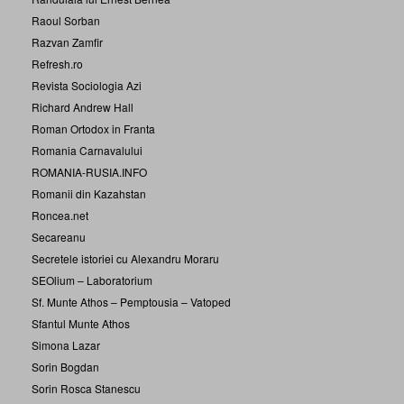
Raoul Sorban
Razvan Zamfir
Refresh.ro
Revista Sociologia Azi
Richard Andrew Hall
Roman Ortodox in Franta
Romania Carnavalului
ROMANIA-RUSIA.INFO
Romanii din Kazahstan
Roncea.net
Secareanu
Secretele istoriei cu Alexandru Moraru
SEOlium – Laboratorium
Sf. Munte Athos – Pemptousia – Vatoped
Sfantul Munte Athos
Simona Lazar
Sorin Bogdan
Sorin Rosca Stanescu