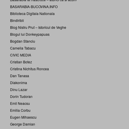
BASARABIA-BUCOVINA.INFO
Biblioteca Digitala Nationala
Bindiribli
Blog Nistru Prut – Istoricul de Veghe
Blogul lui Donkeypapuas
Bogdan Stanciu
Camelia Tabacu
CIVIC MEDIA
Cristian Botez
Cristina Nichitus Roncea
Dan Tanasa
Diakonima
Dinu Lazar
Dorin Tudoran
Emil Neacsu
Emilia Corbu
Eugen Mihaescu
George Damian