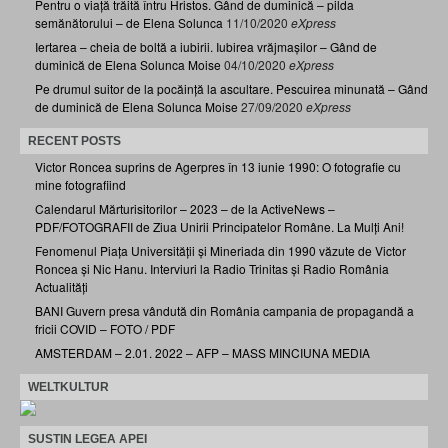
Pentru o viață trăită întru Hristos. Gând de duminică – pilda
semănătorului – de Elena Solunca
11/10/2020
eXpress
Iertarea – cheia de boltă a iubirii. Iubirea vrăjmașilor – Gând de
duminică de Elena Solunca Moise
04/10/2020
eXpress
Pe drumul suitor de la pocăință la ascultare. Pescuirea minunată – Gând
de duminică de Elena Solunca Moise
27/09/2020
eXpress
RECENT POSTS
Victor Roncea suprins de Agerpres în 13 iunie 1990: O fotografie cu
mine fotografiind
Calendarul Mărturisitorilor – 2023 – de la ActiveNews –
PDF/FOTOGRAFII de Ziua Unirii Principatelor Române. La Mulți Ani!
Fenomenul Piața Universității și Mineriada din 1990 văzute de Victor
Roncea și Nic Hanu. Interviuri la Radio Trinitas și Radio România
Actualități
BANI Guvern presa vândută din România campania de propagandă a
fricii COVID – FOTO / PDF
AMSTERDAM – 2.01. 2022 – AFP – MASS MINCIUNA MEDIA
WELTKULTUR
SUSTIN LEGEA APEI