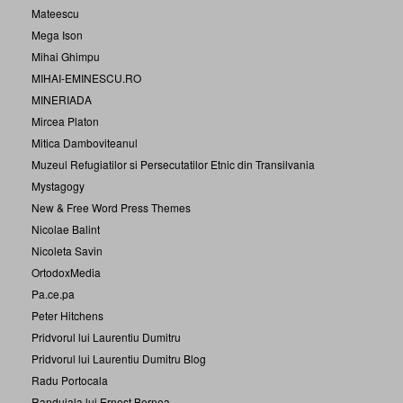
Mateescu
Mega Ison
Mihai Ghimpu
MIHAI-EMINESCU.RO
MINERIADA
Mircea Platon
Mitica Damboviteanul
Muzeul Refugiatilor si Persecutatilor Etnic din Transilvania
Mystagogy
New & Free Word Press Themes
Nicolae Balint
Nicoleta Savin
OrtodoxMedia
Pa.ce.pa
Peter Hitchens
Pridvorul lui Laurentiu Dumitru
Pridvorul lui Laurentiu Dumitru Blog
Radu Portocala
Randuiala lui Ernest Bernea