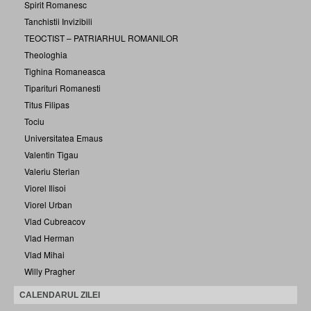
Spirit Romanesc
Tanchistii Invizibili
TEOCTIST – PATRIARHUL ROMANILOR
Theologhia
Tighina Romaneasca
Tiparituri Romanesti
Titus Filipas
Tociu
Universitatea Emaus
Valentin Tigau
Valeriu Sterian
Viorel Ilisoi
Viorel Urban
Vlad Cubreacov
Vlad Herman
Vlad Mihai
Willy Pragher
CALENDARUL ZILEI