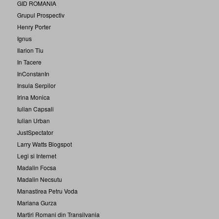
GID ROMANIA
Grupul Prospectiv
Henry Porter
Ignus
Ilarion Tiu
In Tacere
InConstanIn
Insula Serpilor
Irina Monica
Iulian Capsali
Iulian Urban
JustSpectator
Larry Watts Blogspot
Legi si Internet
Madalin Focsa
Madalin Necsutu
Manastirea Petru Voda
Mariana Gurza
Martiri Romani din Transilvania