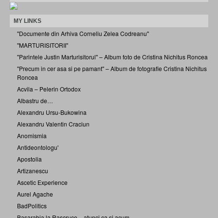
MY LINKS
"Documente din Arhiva Corneliu Zelea Codreanu"
"MARTURISITORII"
"Parintele Justin Marturisitorul" – Album foto de Cristina Nichitus Roncea
"Precum in cer asa si pe pamant" – Album de fotografie Cristina Nichitus
Roncea
Acvila – Pelerin Ortodox
Albastru de…
Alexandru Ursu-Bukowina
Alexandru Valentin Craciun
Anomismia
Antideontologu'
Apostolia
Artizanescu
Ascetic Experience
Aurel Agache
BadPolitics
Basarabia la Rascruce – atunci ca si acum