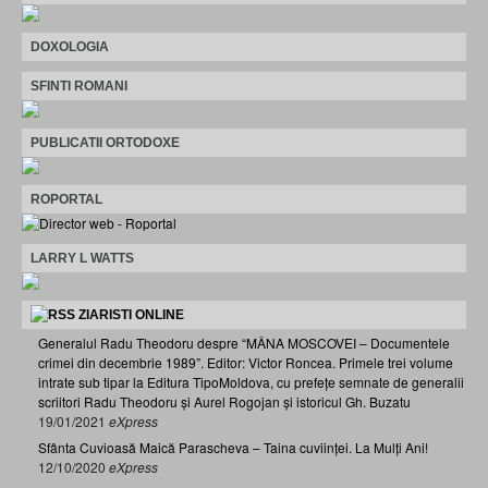
DOXOLOGIA
SFINTI ROMANI
PUBLICATII ORTODOXE
ROPORTAL
LARRY L WATTS
ZIARISTI ONLINE
Generalul Radu Theodoru despre “MÂNA MOSCOVEI – Documentele
crimei din decembrie 1989”. Editor: Victor Roncea. Primele trei volume
intrate sub tipar la Editura TipoMoldova, cu prefețe semnate de generalii
scriitori Radu Theodoru și Aurel Rogojan și istoricul Gh. Buzatu
19/01/2021
eXpress
Sfânta Cuvioasă Maică Parascheva – Taina cuviinței. La Mulți Ani!
12/10/2020
eXpress