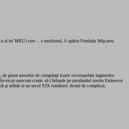
vica al lui MRU) care… e muribund. A apărut Fundaţia Mişcarea
eu, de genul autorilor de compilaţii foarte recomandate inginerilor
au încercat oarecum comic să-l înfunde pe preaînaltul nostru Eminescu
ncult şi strîmb la un secol XIX românesc destul de complicat.