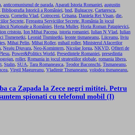
u
,
anticomunismul de parada
,
Aparati Istoria Romaniei
,
augustin
,
Bibliografia Istorică a României
,
bnd
,
Bulgacov
,
Cartarescu
,
nescu
,
Corneliu Vlad
,
Cotroceni
,
Crisana
,
Daniela Rei Visan
,
die
,
iilor Secrete
,
Fereastra Serviciilor Secrete. România în jocul
ăncii Naționale a României
,
Herta Muller
,
Horia Roman Patapievici
,
ion cristoiu
,
Ion Mihai Pacepa
,
istoria romaniei
,
Iulian N Vlad
,
Iulian
ci Tismenetki
,
Leonid Tisminetki
,
leonte tismaneanu
,
Liiceanu
,
liviu
ies
,
Mihai Pelin
,
Mihai Roller
,
mihail roller
,
Ministerul Afacerilor
m
,
Neaju Djuvara
,
Neo-Komintern
,
Nicolae Iorga
,
NKVD
,
Ofiteri de
Plesu
,
Power&Politics World
,
Presedintele Romaniei
,
presedintia
ogojan
,
roller
,
Romania in jocul strategiilor globale
,
romania libera
,
i
,
Stalin
,
SUA
,
Tara Romaneasca
,
Teodor Baconschi
,
Tismaneanu
,
ncea
,
Virgil Magureanu
,
Vladimir Tismaneanu
,
volodea tismaneanu
,
lba ca Zapada la Zece negri mititei. Petru
untem spionati cu telefonul mobil (I)