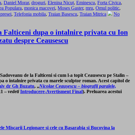
a
,
Daniel Morar
,
droguri
,
Elenina Nicuț
,
Eminescu
,
Forta Civica
,
ea Populara
,
monica macovei
,
Moses Gaster
,
mru
,
Omul politic
,
 presei
,
Telefonia mobila
,
Traian Basescu
,
Traian Mitrica
No
Falticeni dupa o intalnire privata cu Ion
uzatu despre Ceausescu
i Sadoveanu de la Falticeni si cum l-a topit Ceausescu pe Stalin –
dupa o intalnire privata cu marele sculptor roman. Acest capitol de
niv dr Gh Buzatu
, „
Nicolae Ceauşescu – biografii paralele,
011 –
vedeti
Introducere-Avertisment Final
). Preluarea acestui
ele Miscarii Legionare si cele cu Basarabia si Bucovina la