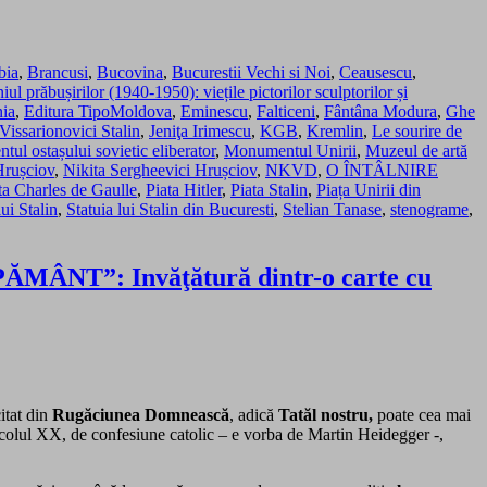
bia
,
Brancusi
,
Bucovina
,
Bucurestii Vechi si Noi
,
Ceausescu
,
ul prăbușirilor (1940-1950): viețile pictorilor sculptorilor și
ia
,
Editura TipoMoldova
,
Eminescu
,
Falticeni
,
Fântâna Modura
,
Ghe
 Vissarionovici Stalin
,
Jeniţa Irimescu
,
KGB
,
Kremlin
,
Le sourire de
ul ostașului sovietic eliberator
,
Monumentul Unirii
,
Muzeul de artă
Hrușciov
,
Nikita Sergheevici Hrușciov
,
NKVD
,
O ÎNTÂLNIRE
ta Charles de Gaulle
,
Piata Hitler
,
Piata Stalin
,
Piața Unirii din
lui Stalin
,
Statuia lui Stalin din Bucuresti
,
Stelian Tanase
,
stenograme
,
PĂMÂNT”: Invăţătură dintr-o carte cu
itat din
Rugăciunea Domnească
, adică
Tatăl nostru,
poate cea mai
secolul XX, de confesiune catolic – e vorba de Martin Heidegger -,