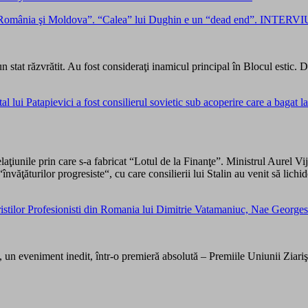
le dintre România şi Moldova”. “Calea” lui Dughin e un “dead end”.
 stat răzvrătit. Au fost consideraţi inamicul principal în Blocul estic. D
lui Patapievici a fost consilierul sovietic sub acoperire care a bagat l
aţiunile prin care s-a fabricat “Lotul de la Finanţe”. Ministrul Aurel Vijo
“învăţăturilor progresiste“, cu care consilierii lui Stalin au venit să lich
Ziaristilor Profesionisti din Romania lui Dimitrie Vatamaniuc, Nae 
 un eveniment inedit, într-o premieră absolută – Premiile Uniunii Ziariş