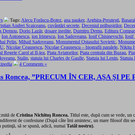
ws
Tags:
Alecu Forăscu-Botez
,
ana pauker
,
Arghira-Preuteşti
,
Basara
istian Andrei Scaiceanu
,
cuvântări secrete
,
Deceniul prăbușirilor
,
Deceni
os Demou
,
Dorio Lazăr
,
dosare inedite
,
Dumitru Demu
,
Editura Compan
,
Ion Antonescu
,
ion Irimescu
,
Ion Sadoveanu
,
Iosif Chisinevschi
,
Iosif
hai Pelin
,
Mihail Sadoveanu
,
Monumentul Ostasului Sovietic
,
Monument
CU
,
Nicolae Ceausescu
,
Nicolae Ceauşescu – biografii paralele
,
Nikita 
l Regele Carol al II-lea
,
Piata Aviatorilor
,
Piata centrala din Buzau
,
Pia
doveanu
,
Stalin
,
statuia lui Charles de Gaulle
,
Statuia lui Lenin
,
Statuia 
ipedia
4 Comments »
hitus Roncea, ”PRECUM ÎN CER, AŞA ŞI PE 
ocmită de
Cristina Nichituş Roncea.
Titlul este, după cum se vede, un c
 indiferent de confesiune (După câte îmi amintesc, un mare filosof din 
u putinţă, să se spună, adică, numai
Tatăl nostru)
.