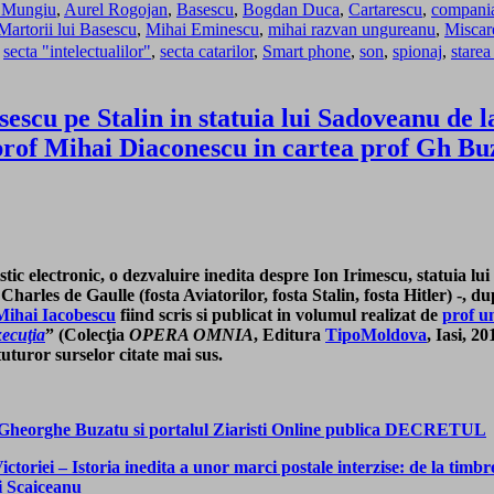
 Mungiu
,
Aurel Rogojan
,
Basescu
,
Bogdan Duca
,
Cartarescu
,
compani
Martorii lui Basescu
,
Mihai Eminescu
,
mihai razvan ungureanu
,
Miscar
,
secta "intelectualilor"
,
secta catarilor
,
Smart phone
,
son
,
spionaj
,
starea
u pe Stalin in statuia lui Sadoveanu de la 
 prof Mihai Diaconescu in cartea prof Gh B
stic electronic, o dezvaluire inedita despre Ion Irimescu, statuia lu
harles de Gaulle (fosta Aviatorilor, fosta Stalin, fosta Hitler) -, 
Mihai Iacobescu
fiind scris si publicat in volumul realizat de
prof u
xecuţia
” (Colecţia
OPERA OMNIA
, Editura
TipoMoldova
, Iasi, 2
uturor surselor citate mai sus.
l Gheorghe Buzatu si portalul Ziaristi Online publica DECRETUL
toriei – Istoria inedita a unor marci postale interzise: de la timbr
i Scaiceanu