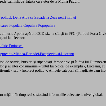
eda, zamislit de Tatuka cu ajutor de la Muma Padurii
politici. De la Alba ca Zapada la Zece negri mititei
 a murit. Apoi a apărut ICCD si… a sfârşit în PFC (Partidul Forta Ci
pară la televizor.
politic Eminescu
lişti de ocazie, bursieri şi stipendiaţi, feroce arivişti în faţa lui Dumnez
telor şi al altor consumisme – untul lui Noica, de exemplu -, Liiceanu, 
ntisemit » sau « incorect politic ». Ambele categorii sînt aplicate cam i
ansmițând în timp real și stocând informațiile colectate la nivel global.