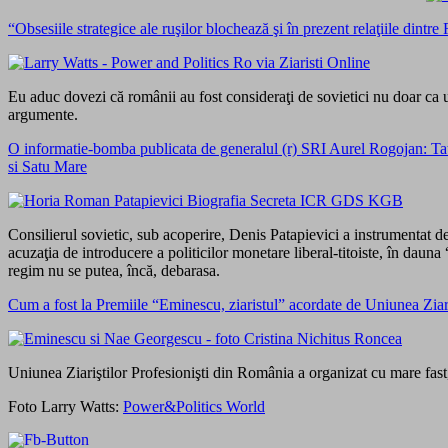
“Obsesiile strategice ale ruşilor blochează şi în prezent relaţii
Eu aduc dovezi că românii au fost consideraţi de sovietici nu doar ca un
argumente.
O informatie-bomba publicata de generalul (r) SRI Aurel Rogojan: Tatal 
si Satu Mare
Consilierul sovietic, sub acoperire, Denis Patapievici a instrumentat del
acuzaţia de introducere a politicilor monetare liberal-titoiste, în dauna 
regim nu se putea, încă, debarasa.
Cum a fost la Premiile “Eminescu, ziaristul” acordate de Uniunea 
Uniunea Ziariştilor Profesionişti din România a organizat cu mare fast,
Foto Larry Watts:
Power&Politics World