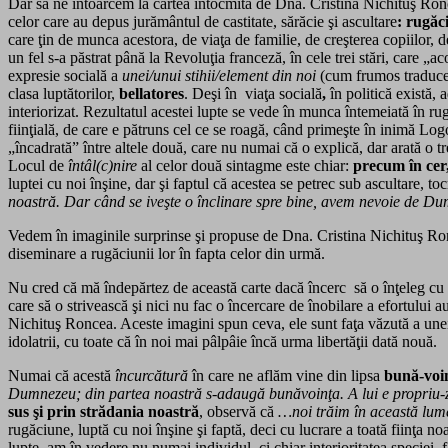
Dar să ne întoarcem la cartea întocmită de Dna. Cristina Nichituş Ro
celor care au depus jurământul de castitate, sărăcie şi ascultare
: rugăc
care ţin de munca acestora, de viaţa de familie, de creşterea copiilor, d
un fel s-a păstrat până la Revoluţia franceză, în cele trei stări, care „
expresie socială a
unei/unui stihii/element din noi
(cum frumos traduc
clasa luptătorilor,
bellatores
. Deşi în viaţa socială
,
în politică există,
interiorizat. Rezultatul acestei lupte se vede în munca întemeiată în r
fiinţială, de care e pătruns cel ce se roagă, când primeşte în inimă Lo
„încadrată” între altele două, care nu numai că o explică, dar arată o t
Locul de
întâl(c)nire
al celor două sintagme este chiar:
precum în cer
luptei cu noi înşine, dar şi faptul că acestea se petrec sub ascultare, t
noastră. Dar când se iveşte o înclinare spre bine, avem nevoie de Du
Vedem în imaginile surprinse şi propuse de Dna. Cristina Nichituş Ronce
diseminare a rugăciunii lor în fapta celor din urmă.
Nu cred că mă îndepărtez de această carte dacă încerc să o înţeleg cu g
care să o strivească şi nici nu fac o încercare de înobilare a efortului 
Nichituş Roncea. Aceste imagini spun ceva, ele sunt faţa văzută a unei 
idolatrii, cu toate că în noi mai pâlpâie încă urma libertăţii dată nouă.
Numai că acestă
încurcătură
în care ne aflăm vine din lipsa
bună-voin
Dumnezeu; din partea noastră s-adaugă bunăvoinţa. A lui e propriu-z
sus şi prin strădania noastră
, observă că
…noi trăim în această lume 
rugăciune, luptă cu noi înşine şi faptă, deci cu lucrare a toată fiinţa 
lupte, am în vedere nu numai individul, ci chiar interioritatea speciei, 