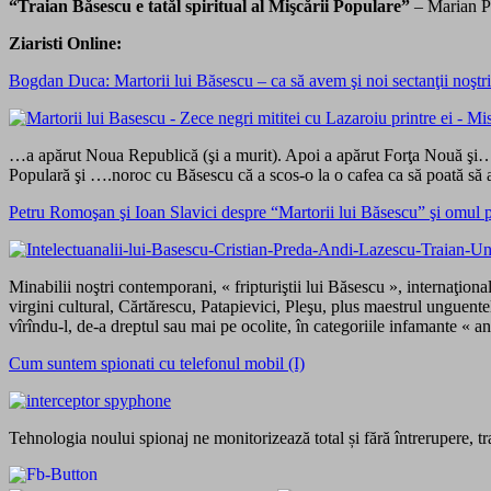
“Traian Băsescu e tatăl spiritual al Mişcării Populare”
– Marian Pr
Ziaristi Online:
Bogdan Duca: Martorii lui Băsescu – ca să avem şi noi sectanţii noştri 
…a apărut Noua Republică (şi a murit). Apoi a apărut Forţa Nouă şi…
Populară şi ….noroc cu Băsescu că a scos-o la o cafea ca să poată să a
Petru Romoşan şi Ioan Slavici despre “Martorii lui Băsescu” şi omul 
Minabilii noştri contemporani, « fripturiştii lui Băsescu », internaţiona
virgini cultural, Cărtărescu, Patapievici, Pleşu, plus maestrul unguen
vîrîndu-l, de-a dreptul sau mai pe ocolite, în categoriile infamante « a
Cum suntem spionati cu telefonul mobil (I)
Tehnologia noului spionaj ne monitorizează total și fără întrerupere, tr