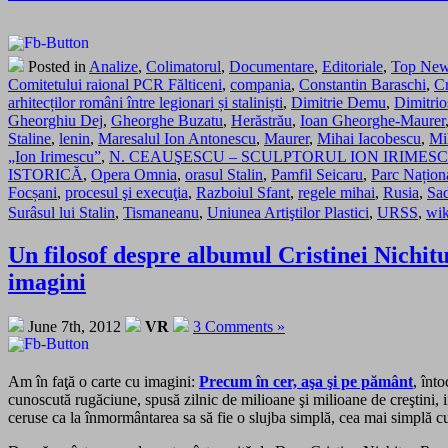
Posted in
Analize
,
Colimatorul
,
Documentare
,
Editoriale
,
Top Ne
Comitetului raional PCR Fălticeni
,
compania
,
Constantin Baraschi
,
Cr
arhitecților români între legionari și staliniști
,
Dimitrie Demu
,
Dimitri
Gheorghiu Dej
,
Gheorghe Buzatu
,
Herăstrău
,
Ioan Gheorghe-Maurer
Staline
,
lenin
,
Maresalul Ion Antonescu
,
Maurer
,
Mihai Iacobescu
,
Mi
„Ion Irimescu”
,
N. CEAUŞESCU – SCULPTORUL ION IRIMES
ISTORICĂ
,
Opera Omnia
,
orasul Stalin
,
Pamfil Seicaru
,
Parc Naționa
Focșani
,
procesul şi execuţia
,
Razboiul Sfant
,
regele mihai
,
Rusia
,
Sa
Surâsul lui Stalin
,
Tismaneanu
,
Uniunea Artiştilor Plastici
,
URSS
,
wik
Un filosof despre albumul Cristinei Nic
imagini
June 7th, 2012
VR
3 Comments »
Am în faţă o carte cu imagini:
Precum în cer, aşa şi pe pământ
, înt
cunoscută rugăciune, spusă zilnic de milioane şi milioane de creştini,
ceruse ca la înmormântarea sa să fie o slujba simplă, cea mai simplă c