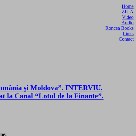
Home
ZIUA
Video
Audio
Roncea Books
Links
Contact
re România şi Moldova”. INTERVIU.
at la Canal “Lotul de la Finante”.
ine: