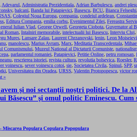
,
Adevarul
,
Administratia Prezidentiala
,
Adrian Barbulescu
,
andrei ples
consky
,
balcani
,
Banda lui Patapievici
,
Basescu
,
BCU
,
Bianca Felseghi
NSAS
,
Colegiul Noua Europa
,
compania
,
condeiul ardelean
,
Constanti
ss
,
Editura Compania
,
emilia corbu
,
Evenimentul Zilei
,
Fereastra Servic
eneral Iulian Vlad
,
George Orwell
,
Georgeta Ciobota
,
Guvernator al B
ural Roman
,
Intalniri memorabile
,
intelectualii lui Basescu
,
Interviu Cluj
,
rgu Mures
,
Lansare Zalau
,
Laurent Chrzanovski
,
lenin
,
Leon Moiseievi
anu
,
manolescu
,
Marius Avram
,
Marx
,
Meditatia Transcedentala
,
Mihae
l Comunismului
,
Muzeul National al Dictaturii Comuniste
,
nationalis
cepa
,
parlamentul romaniei
,
Patapievici
,
Petitie Online
,
petru romosan
,
aneanu
,
rescrierea istoriei
,
revista cultura
,
revolutia bolsevica
,
Roesler
,
R
er voinescu
,
sever voinescu cotoi
,
sie
,
Societatea Civila
,
Spinul
,
SPP
,
sr
tki
,
Universitatea din Oradea
,
URSS
,
Valentin Protopopescu
,
victor ro
t »
vem şi noi sectanţii noştri politici. De la A
ui Băsescu” şi omul politic Eminescu. Cum s