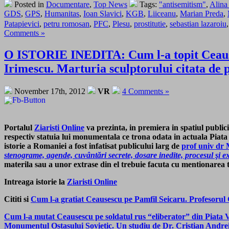
Posted in
Documentare
,
Top News
Tags:
"antisemitism"
,
Alina
GDS
,
GPS
,
Humanitas
,
Ioan Slavici
,
KGB
,
Liiceanu
,
Marian Preda
,
Patapievici
,
petru romosan
,
PFC
,
Plesu
,
prostitutie
,
sebastian lazaroiu
Comments »
O ISTORIE INEDITA: Cum l-a topit Ceausesc
Irimescu. Marturia sculptorului citata de
November 17th, 2012
VR
4 Comments »
Portalul
Ziaristi Online
va prezinta, in premiera in spatiul publici
respectiv statuia lui monumentala ce trona odata in actuala Piata C
istorie a Romaniei a fost infatisat publicului larg de
prof univ dr 
stenograme, agende, cuvântări secrete, dosare inedite, procesul şi e
materila sau a unor extrase din el trebuie facuta cu mentionarea t
Intreaga istorie la
Ziaristi Online
Cititi si
Cum l-a gratiat Ceausescu pe Pamfil Seicaru. Profesoru
Cum l-a mutat Ceausescu pe soldatul rus “eliberator” din Piata Vic
Monumentul Ostasului Sovietic. Un studiu de Dr. Cristian Andre