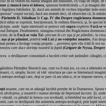
ncea! În ea vedem nu numai imagini din mănăstiri, cu viaţa de obşte, d
iune
şi
muncă (ora et labora
, spuneau bededictinii
) -,
ci şi imagini din 
e îngrijirea bătrânilor. Şi, dacă am amintit de vechea tripartiţie indo-eur
acopereau” corpul social), dacă am amintit deci, să observăm că, în mănăsti
e
Părintele D. Stăniloae
în
Cap. IV din Despre rugăciunea domneasc
 adică stihia se exprimă, funcţionează, în ordinea Bisericii, şi, în special
ugăciune, unde lupta interioară se petrece sub
supra-
veghere
: Facă-se v
gosul Întrupat. Dealtminteri, sintagma extrasă din Rugăciunea domnească – 
recere, de la
Facă-se voia Ta!-
precum în cer aşa şi pe pământ-
, la cee
, aşa şi pe pământ
, potrivit
voii Lui
şi
ne-voinţelor noastre.
Am despă
ocmai pentru a învinge voinţa proprie:
…pornirea spre rău ivită în noi nu 
mnezeu care duce dorinţa noastră la faptă
(Grigore de Nyssa, Despre
a o desfăşurare comunitară a lucrării celor sub jurământ: călugări, călu
ândirea Părinţilor Bisericii sau, cum va fi mai jos, cu cea a ultimului m
autoarei, ci, simplu, încerc să văd structura pe care se întemeiază imagini
antropo-teologii care, deşi se pare că am uitat-o, ni se impune mereu, de
ţei
noastre, care nu se adaugă lucrării pornite de la Dumnezeu. Spune
is săvârşirea, a noastră e numai dorinţa de împreună lucrare.
Şi, undev
văzută, cu gândul la lumea cea nevăzută, schimbând nu atât locul, ci fel
noastră, care se desfăşoară din asimetria antropo-teologică, prin luptă int
fapt pentru care lupta se complică şi se sedimentează în istoria ei. Mântui