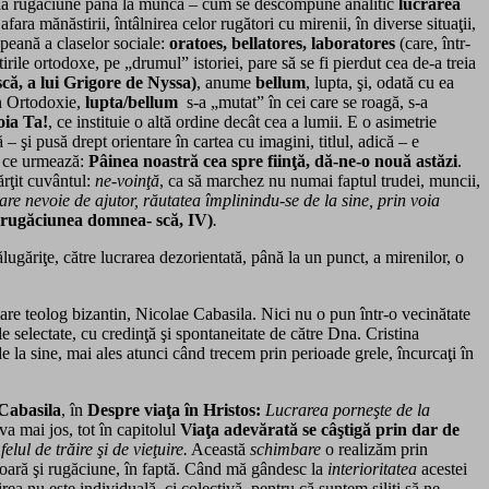
e la rugăciune până la muncă – cum se descompune analitic
lucrarea
afara mănăstirii, întâlnirea celor rugători cu mirenii, în diverse situaţii,
opeană a claselor sociale:
oratoes, bellatores, laboratores
(care, într-
rile ortodoxe, pe „drumul” istoriei, pare să se fi pierdut cea de-a treia
ă, a lui Grigore de Nyssa)
, anume
bellum
, lupta, şi, odată cu ea
 în Ortodoxie,
lupta/bellum
s-a „mutat” în cei care se roagă, s-a
oia Ta!
, ce instituie o altă ordine decât cea a lumii. E o asimetrie
şi pusă drept orientare în cartea cu imagini, titlul, adică – e
a ce urmează:
Pâinea noastră cea spre fiinţă, dă-ne-o nouă astăzi
.
rţit cuvântul:
ne-voinţă
, ca să marchez nu numai faptul trudei, muncii,
are nevoie de ajutor, răutatea împlinindu-se de la sine, prin voia
 rugăciunea domnea- scă, IV)
.
găriţe, către lucrarea dezorientată, până la un punct, a mirenilor, o
are teolog bizantin, Nicolae Cabasila. Nici nu o pun într-o vecinătate
le selectate, cu credinţă şi spontaneitate de către Dna. Cristina
 la sine, mai ales atunci când trecem prin perioade grele, încurcaţi în
Cabasila
, în
Despre viaţa în Hristos:
Lucrarea porneşte de la
a mai jos, tot în capitolul
Viaţa adevărată se câştigă prin dar de
ul de trăire şi de vieţuire.
Această
schimbare
o realizăm prin
erioară şi rugăciune, în faptă. Când mă gândesc la
interioritatea
acestei
rea nu este individuală, ci colectivă, pentru că suntem siliţi să ne