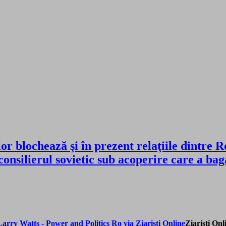
ilor blochează şi în prezent relaţiile dint
onsilierul sovietic sub acoperire care a bag
Ziaristi Onl