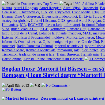
Posted in
Documentare
,
Top News
Tags:
1989
,
Adelina Palade
buzura
,
Aurel I Rogojan
,
Aurel Rogojan
,
Aurel Vijoli
,
Baconschi
,
Ba
Ceausescu
,
Chrzanovsky
,
CIA
,
cie
,
CityNews
,
Civic Media
,
Cluj
,
C
Dilema
,
Dinu C Giurescu
,
Diversionistii ideologici
,
Dr Liviu Turcu
,
d
strategiilor globale
,
Gabriel Liiceanu
,
GDS
,
general Aurel Rogojan
,
G
Humanitas
,
ICR
,
IICCMER
,
iliescu-kgb
,
informatori
,
Institutul Cult
Vlad
,
Iulian Vlad la Cluj
,
KGB
,
komintern
,
Lansare Cluj
,
Lansare Ta
turcu
,
Lotul de la Canal
,
Lotul de la Finante
,
macovei
,
MAE
,
magure
Externe
,
Ministerul Propagandei
,
moldova
,
Monica Lovinescu
,
Muzeu
informatii
,
Omul si cetatea
,
Opisul emigratiei politice
,
Ora de Cluj
,
Pa
romaniei
,
Radio Romania Cultural
,
raportul patapievici
,
raportul tism
Romania Mare
,
Romania Medievala
,
romanism
,
salaj
,
Securitatea
,
sev
Tismenitki
,
tradatori de neam si tara
,
Traian Basescu
,
Transilvania
,
Tro
ziaristi online
,
Ziaristi Online “intelectualii lui Basescu”
1 Commen
Bogdan Duca: Martorii lui Băsescu – ca să a
Romoşan şi Ioan Slavici despre “Martorii l
April 8th, 2013
VR
No Comments »