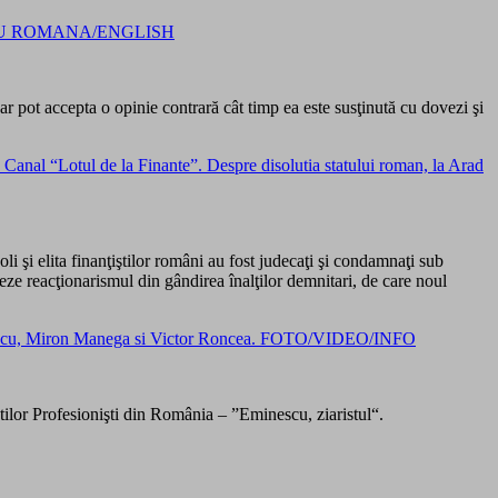
 INTERVIU ROMANA/ENGLISH
ar pot accepta o opinie contrară cât timp ea este susţinută cu dovezi şi
a Canal “Lotul de la Finante”. Despre disolutia statului roman, la Arad
li şi elita finanţiştilor români au fost judecaţi şi condamnaţi sub
ideze reacţionarismul din gândirea înalţilor demnitari, de care noul
Georgescu, Miron Manega si Victor Roncea. FOTO/VIDEO/INFO
tilor Profesionişti din România – ”Eminescu, ziaristul“.