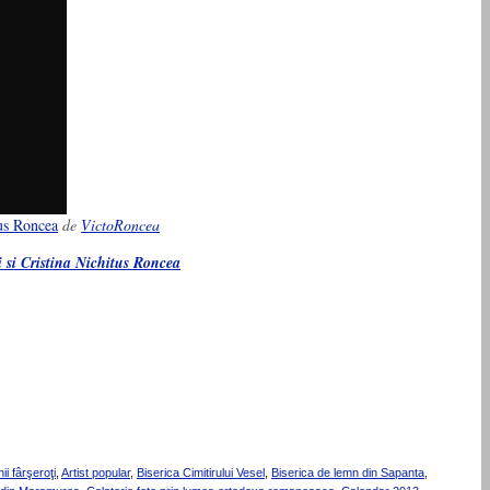
tus Roncea
de
VictoRoncea
 si Cristina Nichitus Roncea
i fârşeroţi
,
Artist popular
,
Biserica Cimitirului Vesel
,
Biserica de lemn din Sapanta
,