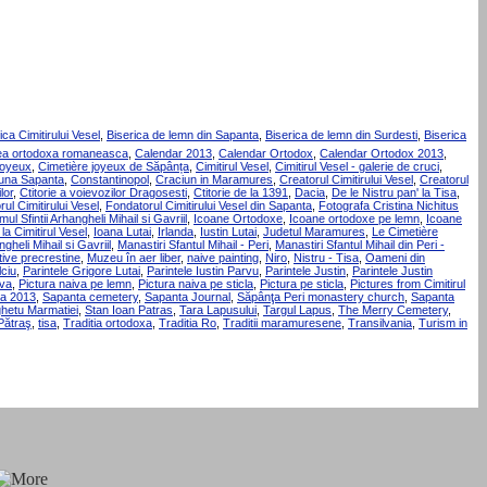
ica Cimitirului Vesel
,
Biserica de lemn din Sapanta
,
Biserica de lemn din Surdesti
,
Biserica
umea ortodoxa romaneasca
,
Calendar 2013
,
Calendar Ortodox
,
Calendar Ortodox 2013
,
joyeux
,
Cimetière joyeux de Săpânța
,
Cimitirul Vesel
,
Cimitirul Vesel - galerie de cruci
,
na Sapanta
,
Constantinopol
,
Craciun in Maramures
,
Creatorul Cimitirului Vesel
,
Creatorul
lor
,
Ctitorie a voievozilor Dragosesti
,
Ctitorie de la 1391
,
Dacia
,
De le Nistru pan' la Tisa
,
ul Cimitirului Vesel
,
Fondatorul Cimitirului Vesel din Sapanta
,
Fotografa Cristina Nichitus
ul Sfintii Arhangheli Mihail si Gavriil
,
Icoane Ortodoxe
,
Icoane ortodoxe pe lemn
,
Icoane
la Cimitirul Vesel
,
Ioana Lutai
,
Irlanda
,
Iustin Lutai
,
Judetul Maramures
,
Le Cimetière
gheli Mihail si Gavriil
,
Manastiri Sfantul Mihail - Peri
,
Manastiri Sfantul Mihail din Peri -
ive precrestine
,
Muzeu în aer liber
,
naive painting
,
Niro
,
Nistru - Tisa
,
Oameni din
ciu
,
Parintele Grigore Lutai
,
Parintele Iustin Parvu
,
Parintele Justin
,
Parintele Justin
iva
,
Pictura naiva pe lemn
,
Pictura naiva pe sticla
,
Pictura pe sticla
,
Pictures from Cimitirul
a 2013
,
Sapanta cemetery
,
Sapanta Journal
,
Săpânţa Peri monastery church
,
Sapanta
ghetu Marmatiei
,
Stan Ioan Patras
,
Tara Lapusului
,
Targul Lapus
,
The Merry Cemetery
,
Pătraş
,
tisa
,
Traditia ortodoxa
,
Traditia Ro
,
Traditii maramuresene
,
Transilvania
,
Turism in