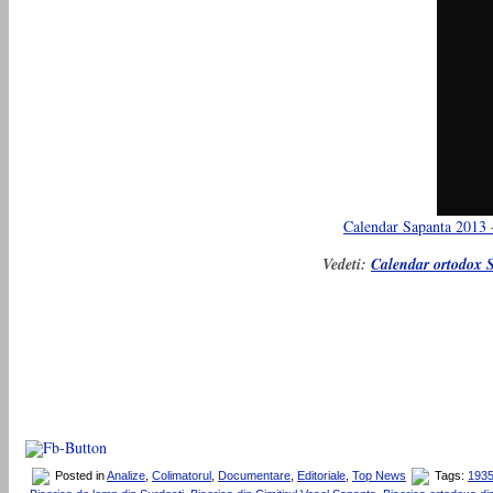
Calendar Sapanta 2013 –
Vedeti:
Calendar ortodox S
Posted in
Analize
,
Colimatorul
,
Documentare
,
Editoriale
,
Top News
Tags:
193