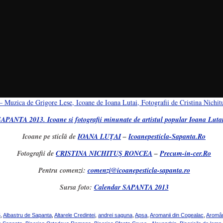
 Muzica de Grigore Lese, Icoane de Ioana Lutai, Fotografii de Cristina Nichi
APANTA 2013. Icoane si fotografii minunate de artistul popular Ioana Lutai
Icoane pe sticlă de
IOANA LUŢAI
–
Icoanepesticla-Sapanta.Ro
Fotografii de
CRISTINA NICHITUŞ RONCEA
–
Precum-in-cer.Ro
Pentru comenzi:
comenzi@icoanepesticla-sapanta.ro
Sursa foto:
Calendar SAPANTA 2013
5
,
Albastru de Sapanta
,
Altarele Credintei
,
andrei saguna
,
Apsa
,
Aromanii din Cogealac
,
Aromâni