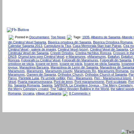
Posted in
Documentare
,
Top News
Tags:
1935
,
Albastru de Sapanta
,
Altarele 
din Cimitirul Vesel Sapanta
,
Biserica ortodoxa din Sapanta
,
Biserica Ortodoxa Romana
Calendar Sapanta 2013
,
Campulung la Tisa
,
Casa Memoriala Stan Ioan Patras
,
Cea mai
Cimitirul Vesel - galerie de imagini
,
Cimitirul Vesel (poze)
,
Cimitirul Vesel din Sapanta
,
Cim
Cimitirului Vesel din Sapanta
,
Crestin Ortodox
,
Cristina Nichitus Roncea
,
Crosses in th
DN19
,
Drumul lung spre Cimitirul Vesel
,
e-Maramures
,
eMaramures
,
Epitafuri
,
Epitafuri
Roncea
,
Fotografii cu Cimitirul Vesel
,
Fotografii din Maramures
,
Fotografii din Sapanta
,
ortodoxe pe sticla
,
Icoane pe lemn
,
Icoane pe sticla
,
Icoane pe sticla Sapanta
,
Icoanepe
joyeux
,
Manastirea Barsana
,
Manastirea de Lemn din Sapanta
,
Manastirea din Sapanta
Maramures
,
Maramures
,
Maramureş county
,
Maramures Ro
,
Maramures Romania
,
ma
Maramures
,
Oameni din Sapanta
,
Orthodox Church
,
Orthodox Church of Sapanta
,
Par
Parvu
,
Parintele Lutai
,
Pe urmele celtilor
,
Peri - Maramures
,
Peri - Maramuresul istoric
,
Vesel
,
Poarta maramureseana
,
Porti de lemn
,
Porti maramuresene
,
Porti sculptate
,
Port
Ro
,
Sapanta Romania
,
Sapinta
,
SAPINTA: Le Cimetiere Joyeux - The Merry Cemetery
the Merry Cemetery creator
,
The Tallest Wooden Building in the World
,
the tallest wood
Romania
,
Ucraina
,
village of Sapanta
8 Comments »