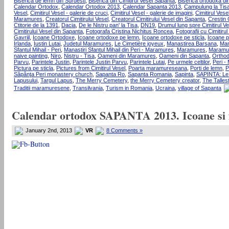
Biserica de lemn din Surdesti
,
Biserica din Cimitirul Vesel Sapanta
,
Biserica ortodoxa di
Calendar Ortodox
,
Calendar Ortodox 2013
,
Calendar Sapanta 2013
,
Campulung la Tis
Vesel
,
Cimitirul Vesel - galerie de cruci
,
Cimitirul Vesel - galerie de imagini
,
Cimitirul Vese
Maramures
,
Creatorul Cimitirului Vesel
,
Creatorul Cimitirului Vesel din Sapanta
,
Crestin
Ctitorie de la 1391
,
Dacia
,
De le Nistru pan' la Tisa
,
DN19
,
Drumul lung spre Cimitirul Ve
Cimitirului Vesel din Sapanta
,
Fotografa Cristina Nichitus Roncea
,
Fotografii cu Cimitirul
Gavriil
,
Icoane Ortodoxe
,
Icoane ortodoxe pe lemn
,
Icoane ortodoxe pe sticla
,
Icoane 
Irlanda
,
Iustin Lutai
,
Judetul Maramures
,
Le Cimetière joyeux
,
Manastirea Barsana
,
Man
Sfantul Mihail - Peri
,
Manastiri Sfantul Mihail din Peri - Maramures
,
Maramures
,
Maramur
naive painting
,
Niro
,
Nistru - Tisa
,
Oameni din Maramures
,
Oameni din Sapanta
,
Ortho
Parvu
,
Parintele Justin
,
Parintele Justin Parvu
,
Parintele Lutai
,
Pe urmele celtilor
,
Peri -
Pictura pe sticla
,
Pictures from Cimitirul Vesel
,
Poarta maramureseana
,
Porti de lemn
,
P
Săpânţa Peri monastery church
,
Sapanta Ro
,
Sapanta Romania
,
Sapinta
,
SAPINTA: Le
Lapusului
,
Targul Lapus
,
The Merry Cemetery
,
the Merry Cemetery creator
,
The Talles
Traditii maramuresene
,
Transilvania
,
Turism in Romania
,
Ucraina
,
village of Sapanta
Calendar ortodox SAPANTA 2013. Icoane si fo
January 2nd, 2013
VR
8 Comments »