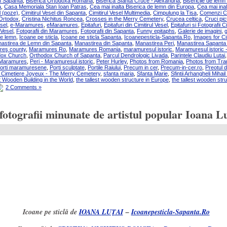
n Sapanta
,
Biserica Ortodoxa Romana
,
Biserica Sfanta Cruce - Alexandria
,
Bisericile de lem
a
,
Casa Memoriala Stan Ioan Patras
,
Cea mai inalta Biserica de lemn din Europa
,
Cea mai ina
l (poze)
,
Cimitirul Vesel din Sapanta
,
Cimitirul Vesel Multimedia
,
Cimpulung la Tisa
,
Comenzi C
 Ortodox
,
Cristina Nichitus Roncea
,
Crosses in the Merry Cemetery
,
Crucea celtica
,
Cruci pic
sel
,
e-Maramures
,
eMaramures
,
Epitafuri
,
Epitafuri din Cimitirul Vesel
,
Epitafuri si Fotografii C
 Vesel
,
Fotografii din Maramures
,
Fotografii din Sapanta
,
Funny epitaphs
,
Galerie de imagini
,
g
pe lemn
,
Icoane pe sticla
,
Icoane pe sticla Sapanta
,
Icoanepesticla-Sapanta.Ro
,
Images for Cim
astirea de Lemn din Sapanta
,
Manastirea din Sapanta
,
Manastirea Peri
,
Manastirea Sapanta 
eş county
,
Maramures Ro
,
Maramures Romania
,
maramuresul istoric
,
Maramuresul istoric 
dox Church
,
Orthodox Church of Sapanta
,
Parcul Dendrologic Livada
,
Parintele Claudiu Lutai
 Maramures
,
Peri - Maramuresul istoric
,
Peter Hurley
,
Photos from Romania
,
Photos from Tran
orti maramuresene
,
Porti sculptate
,
Portile Raiului
,
Precum in cer
,
Precum-in-cer.ro
,
Preotul 
 Cimetiere Joyeux - The Merry Cemetery
,
sfanta maria
,
Sfanta Marie
,
Sfintii Arhangheli Mihail 
t Wooden Building in the World
,
the tallest wooden structure in Europe
,
the tallest wooden str
2 Comments »
tografii minunate de artistul popular Ioana Lu
Icoane pe sticlă de
IOANA LUŢAI
–
Icoanepesticla-Sapanta.Ro