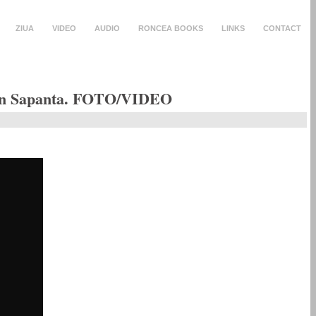
ZIUA
VIDEO
AUDIO
RONCEA BOOKS
LINKS
CONTACT
e din Sapanta. FOTO/VIDEO