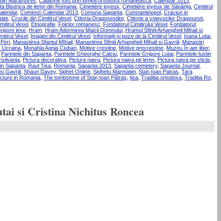
n din Maramures
,
Calatorie foto prin lumea ortodoxa romaneasca
,
Calendar 2013
,
lta Biserica de lemn din Romania
,
Cimetière joyeux
,
Cimetière joyeux de Săpânța
,
Cimitirul
alendar
,
Comenzi Calendar 2013
,
Comuna Sapanta
,
Constantinopol
,
Craciun in
tate
,
Crucile din Cimitirul Vesel
,
Ctitoria Dragosestilor
,
Ctitorie a voievozilor Dragosesti
,
imitirul Vesel
,
Etnografie
,
Folclor romanesc
,
Fondatorul Cimitirului Vesel
,
Fondatorul
rigore lese
,
Hram
,
Hram Adormirea Maicii Domnului
,
Hramul Sfintii Arhangheli Mihail si
itirul Vesel
,
Imagini din Cimitirul Vesel
,
Informații și poze de la Cimitirul Vesel
,
Ioana Lutai
,
Peri
,
Manastirea Sfantul MIhail
,
Manastirea Sfintii Arhangheli Mihail si Gavriil
,
Manastiri
- Ucraina
,
Monahia Agnia Ciuban
,
Motive crestine
,
Motive precrestine
,
Muzeu în aer liber
,
,
Parintele din Sapanta
,
Parintele Gheorghe Calciu
,
Parintele Grigore Lutai
,
Parintele Iustin
silvania
,
Pictura decorativa
,
Pictura naiva
,
Pictura naiva pe lemn
,
Pictura naiva pe sticla
,
din Sapanta
,
Raul Tisa
,
Romania
,
Sapanta 2013
,
Sapanta cemetery
,
Sapanta Journal
,
si Gavriil
,
Shaun Davey
,
Sighet Online
,
Sighetu Marmatiei
,
Stan Ioan Patras
,
Tara
ucture in Romania
,
The tombstone of Stan Ioan Pătraş
,
tisa
,
Traditia ortodoxa
,
Traditia Ro
,
tai si Cristina Nichitus Roncea