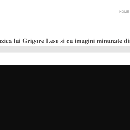
HOME
uzica lui Grigore Lese si cu imagini minunat