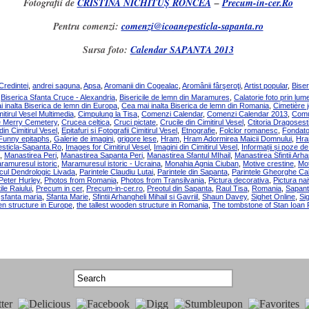
Fotografii de
CRISTINA NICHITUŞ RONCEA
–
Precum-in-cer.Ro
Pentru comenzi:
comenzi@icoanepesticla-sapanta.ro
Sursa foto:
Calendar SAPANTA 2013
Credintei
,
andrei saguna
,
Apsa
,
Aromanii din Cogealac
,
Aromânii fârşeroţi
,
Artist popular
,
Biser
,
Biserica Sfanta Cruce - Alexandria
,
Bisericile de lemn din Maramures
,
Calatorie foto prin l
 inalta Biserica de lemn din Europa
,
Cea mai inalta Biserica de lemn din Romania
,
Cimetière 
itirul Vesel Multimedia
,
Cimpulung la Tisa
,
Comenzi Calendar
,
Comenzi Calendar 2013
,
Comu
e Merry Cemetery
,
Crucea celtica
,
Cruci pictate
,
Crucile din Cimitirul Vesel
,
Ctitoria Dragosesti
 din Cimitirul Vesel
,
Epitafuri si Fotografii Cimitirul Vesel
,
Etnografie
,
Folclor romanesc
,
Fondator
Funny epitaphs
,
Galerie de imagini
,
grigore lese
,
Hram
,
Hram Adormirea Maicii Domnului
,
Hram
sticla-Sapanta.Ro
,
Images for Cimitirul Vesel
,
Imagini din Cimitirul Vesel
,
Informații și poze de 
,
Manastirea Peri
,
Manastirea Sapanta Peri
,
Manastirea Sfantul MIhail
,
Manastirea Sfintii Arhan
ramuresul istoric
,
Maramuresul istoric - Ucraina
,
Monahia Agnia Ciuban
,
Motive crestine
,
Mot
cul Dendrologic Livada
,
Parintele Claudiu Lutai
,
Parintele din Sapanta
,
Parintele Gheorghe Cal
Peter Hurley
,
Photos from Romania
,
Photos from Transilvania
,
Pictura decorativa
,
Pictura na
ile Raiului
,
Precum in cer
,
Precum-in-cer.ro
,
Preotul din Sapanta
,
Raul Tisa
,
Romania
,
Sapant
,
sfanta maria
,
Sfanta Marie
,
Sfintii Arhangheli Mihail si Gavriil
,
Shaun Davey
,
Sighet Online
,
Si
en structure in Europe
,
the tallest wooden structure in Romania
,
The tombstone of Stan Ioan 