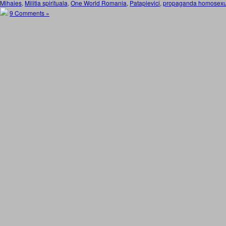
Mihaies
,
Militia spirituala
,
One World Romania
,
Patapievici
,
propaganda homosexual
9 Comments »