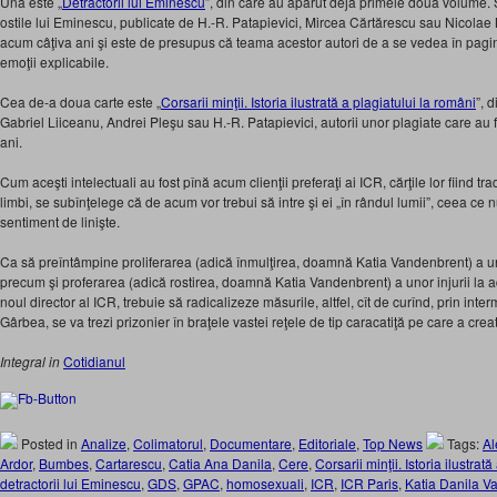
Una este „
Detractorii lui Eminescu
”, din care au apărut deja primele două volume. 
ostile lui Eminescu, publicate de H.-R. Patapievici, Mircea Cărtărescu sau Nicola
acum câţiva ani şi este de presupus că teama acestor autori de a se vedea în pagini
emoţii explicabile.
Cea de-a doua carte este „
Corsarii minţii. Istoria ilustrată a plagiatului la români
”, 
Gabriel Liiceanu, Andrei Pleşu sau H.-R. Patapievici, autorii unor plagiate care au făc
ani.
Cum aceşti intelectuali au fost pînă acum clienţii preferaţi ai ICR, cărţile lor fiind t
limbi, se subînţelege că de acum vor trebui să intre şi ei „în rândul lumii”, ceea ce
sentiment de linişte.
Ca să preîntâmpine proliferarea (adică înmulţirea, doamnă Katia Vandenbrent) a unor
precum şi proferarea (adică rostirea, doamnă Katia Vandenbrent) a unor injurii la 
noul director al ICR, trebuie să radicalizeze măsurile, altfel, cît de curînd, prin int
Gârbea, se va trezi prizonier în braţele vastei reţele de tip caracatiţă pe care a cr
Integral in
Cotidianul
Posted in
Analize
,
Colimatorul
,
Documentare
,
Editoriale
,
Top News
Tags:
Al
Ardor
,
Bumbes
,
Cartarescu
,
Catia Ana Danila
,
Cere
,
Corsarii minţii. Istoria ilustrat
detractorii lui Eminescu
,
GDS
,
GPAC
,
homosexuali
,
ICR
,
ICR Paris
,
Katia Danila 