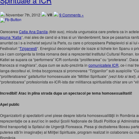
Spirituale a ICR
November 7th, 2012
VR
9 Comments »
Oarecarea
Catia Ana Danila
(foto sus)
, micuta unguroaica care prefera ca in actele 
spuna “Katia
“, mai ales de cand si-a tras si un Vandenbremt, face pe pasarica ran
anuntat ca i s-a incheiat sejurul la Paris, cu care o pricopsisera Patapievici si ai lui
Festivaluri “
Tziganesti
“. Energicul deconspirator de loaze si lichele Ion Spanu o pr
ca-i cam corigenta la limba romana desi a reprezentat Institutul Cultural Roman. Io
Katiei se supara ca “performera” ICR confunda “proliferarea” cu “proferarea”. Daca f
franceza si maghiara”, dupa cum se auto-prezinta in
comunicatele ICR
, ce-i mai t
langa decolteul ei, limba bozgoreaza si promovarea “Tziganilor” sub auspiciile “Cu
“proliferatoarea” gafaiturilor homosexuale ale “Militiei Spirituale”
(vezi foto si text)
, 
“proferatoarea” profesionista ex-ICR-ista dar militianca spiritualista chiar are un “vi
Incredibil! Atac in plina strada dupa un spectacol pe tema homosexualitatii!
Apel public
Organizatorii şi spectatorii unei piese despre istoria homosexualităţii în România a
reprezentaţie ce a avut loc în sediul Şcolii Naţionale de Studii Politice şi Administr
fiind transportaţi la Spitalul de Urgenţă Floreasca. Piesa şi dezbaterea făceau pa
puterea stă ȋn imaginație) al Miliţiei Spirituale, program realizat în colaborare cu m
România.