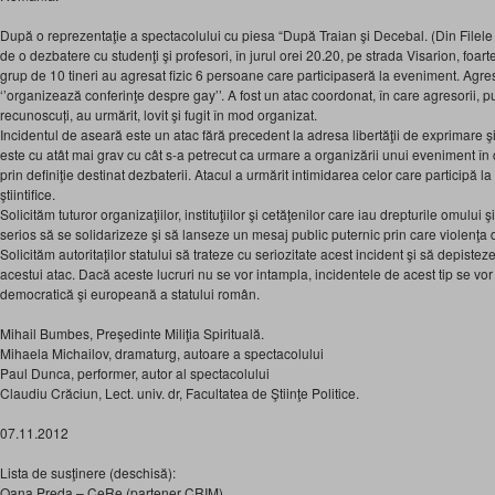
După o reprezentaţie a spectacolului cu piesa “După Traian şi Decebal. (Din Filele
de o dezbatere cu studenţi şi profesori, în jurul orei 20.20, pe strada Visarion, foart
grup de 10 tineri au agresat fizic 6 persoane care participaseră la eveniment. Agres
‘’organizează conferinţe despre gay’’. A fost un atac coordonat, în care agresorii, pu
recunoscuți, au urmărit, lovit şi fugit în mod organizat.
Incidentul de aseară este un atac fără precedent la adresa libertăţii de exprimare şi 
este cu atât mai grav cu cât s-a petrecut ca urmare a organizării unui eveniment în c
prin definiţie destinat dezbaterii. Atacul a urmărit intimidarea celor care participă la 
ştiintifice.
Solicităm tuturor organizaţiilor, instituţiilor şi cetăţenilor care iau drepturile omului şi
serios să se solidarizeze şi să lanseze un mesaj public puternic prin care violenţa 
Solicităm autoritaților statului să trateze cu seriozitate acest incident şi să depisteze
acestui atac. Dacă aceste lucruri nu se vor intampla, incidentele de acest tip se vo
democratică şi europeană a statului român.
Mihail Bumbes, Preşedinte Miliţia Spirituală.
Mihaela Michailov, dramaturg, autoare a spectacolului
Paul Dunca, performer, autor al spectacolului
Claudiu Crăciun, Lect. univ. dr, Facultatea de Ştiinţe Politice.
07.11.2012
Lista de susţinere (deschisă):
Oana Preda – CeRe (partener CRIM)