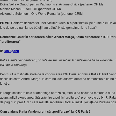
Doina Vella – Grupul pentru Patrimoniu si Actiune Civica (partener CRIM)
Monica Mocanu – ARDOR (partener CRIM)
Alexandru Solomon – One World Romania (partener CRIM)
PS VR:
Conform declaratiei unei “victime” (desi n-a patit nimic), pe numele ei Roxan
fete de pe trotuar, iar pe băieţi i-au bătut”. Niste gentelmeni, nu-i asa?
Cotidianul: Chiar în scrisoarea către Andrei Marga, Fosta directoare a ICR Par
“proliferarea”
de
Ion Spânu
Katia Dănilă Vandenbrent, pozată de sus, astfel încât calitatea de bază – decolteul
ICR de la Bucureşti
Pentru că a fost dată afară de la conducerea ICR Paris, anonima Katia Dănilă Vand
deschisă către Andrei Marga, în care nu face altceva decât să demonstreze că nu av
funcţie.
Întreaga scrisoare este o lamentaţie obraznică, menită să ascundă metodele după 
acum, adică executarea fără crâcnire a politicii „culturale” promovate de H.-R. Patap
de pagini în presă, din care rezultă servilismul total al instituţiei faţă de Puterea poli
Cum a ajuns Katia Vandenbrent să „prolifereze” la ICR Paris?