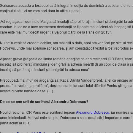
Scrisoarea aceasta a fost publicată integral în ediţia de duminică a cotidianului.ro,
conţinutul său, ci ne vom opri doar la ultimul pasaj:
„Vă rog aşadar, domnule Marga, să încetaţi să proliferaţi minciuni şi denigrări la a
conduc. În loc de a face asemenea declaraţii ar fi poate mai eficient să începeţi să l
care este mai mult decât urgent a Salonul Cărţii de la Paris din 2013”.
Nu ne-a venit să credem ochilor, am mai citit o dată, apoi am verificat pe site-ul revis
HotNews, unde mai apăruse scrisoarea, şi am constatat că textul a fost reprodus exa
Aşadar, grava greşeală de limba română aparţine chiar directoarei ICR Paris, car
încetaţi să proliferaţi minciuni şi denigrări la adresa mea”!!! Şi un copil de clasa a şa
încetaţi să proferaţi minciuni şi denigrări la adresa mea”!
Preocupată mai mult de aroganţa sa, Katia Dănilă Vandenbrent, la fel ca oricare an
profera” cu verbul „a prolifera”, deşi sensurile lor sunt total diferite! Pentru ştiinţa 
aceste cuvinte năbădăioase. (…)
De ce se tem unii de scriitorul Alexandru Dobrescu?
Noul director al ICR Paris este scriitorul ieşean
Alexandru Dobrescu
, iar numirea s
unor intelectuali. Motivul este simplu. Dobrescu a scris două cărţi importante care-i 
până acum ai ICR.