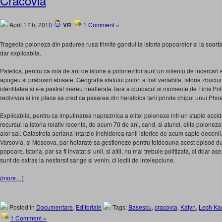
Cracovia
April 17th, 2010
VR
1 Comment »
Tragedia poloneza din padurea rusa trimite gandul la istoria popoarelor si la soarta
dar explicabila.
Patetica, pentru ca mia de ani de istorie a polonezilor sunt un mileniu de incercari e
apogeu si prabusiri abisale. Geografia statului polon a fost variabila, istoria zbuci
identitatea si s-a pastrat mereu nealterata.Tara a cunoscut si momente de Finis P
redivivus si imi place sa cred ca pasarea din heraldica tarii prinde chipul unui Phoen
Explicabila, pentru ca imputinarea napraznica a elitei poloneze intr-un stupid acciden
recursul la istoria relativ recenta, de acum 70 de ani, cand, si atunci, elita poloneza
alor sai. Catastrofa aeriana intarzie inchiderea ranii istorice de acum sapte decenii
Varsovia, si Moscova, par hotarate sa gestioneze pentru totdeauna acest episod d
popoare. Istoria, par sa fi invatat si unii, si altii, nu mai trebuie politizata, ci doar a
sunt de extras la nesfarsit sange si venin, ci lectii de intelepciune.
(more…)
Posted in
Documentare
,
Editoriale
Tags:
Basescu
,
cracovia
,
Katyn
,
Lech Ka
1 Comment »