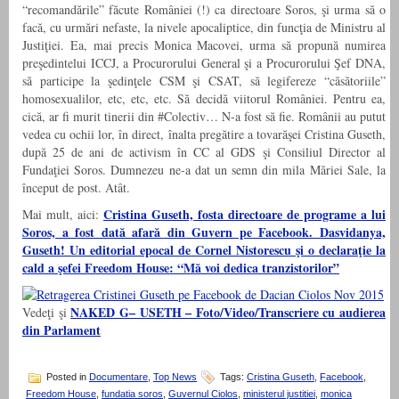
“recomandările” făcute României (!) ca directoare Soros, şi urma să o
facă, cu urmări nefaste, la nivele apocaliptice, din funcţia de Ministru al
Justiţiei. Ea, mai precis Monica Macovei, urma să
propună numirea
preşedintelui ICCJ, a Procurorului General şi a Procurorului Şef DNA,
să participe la şedinţele CSM şi CSAT, să legifereze “căsătoriile”
homosexualilor, etc, etc, etc. Să decidă viitorul României.
Pentru ea,
cică, ar fi murit tinerii din #Colectiv… N-a fost să fie. Românii au putut
vedea cu ochii lor, în direct, înalta pregătire a tovarăşei Cristina Guseth,
după 25 de ani de activism în CC al GDS şi Consiliul Director al
Fundaţiei Soros. Dumnezeu ne-a dat un semn din mila Măriei Sale, la
început de post. Atât.
Cristina Guseth, fosta directoare de programe a lui
Mai mult, aici:
Soros, a fost dată afară din Guvern pe Facebook. Dasvidanya,
Guseth! Un editorial epocal de Cornel Nistorescu şi o declaraţie la
cald a şefei Freedom House: “Mă voi dedica tranzistorilor”
NAKED G– USETH – Foto/Video/Transcriere cu audierea
Vedeţi şi
din Parlament
Posted in
Documentare
,
Top News
Tags:
Cristina Guseth
,
Facebook
,
Freedom House
,
fundatia soros
,
Guvernul Ciolos
,
ministerul justitiei
,
monica