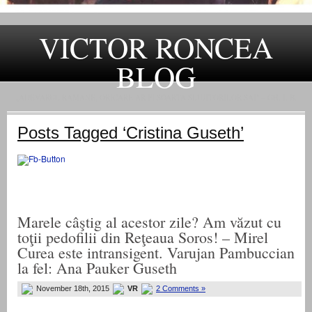
VICTOR RONCEA
BLOG
„ADEVARUL RAMANE, ORICARE AR FI SOARTA SLUJITORILOR SAI" – GH. I. B.
Posts Tagged ‘Cristina Guseth’
Marele câştig al acestor zile? Am văzut cu
toţii pedofilii din Reţeaua Soros! – Mirel
Curea este intransigent. Varujan Pambuccian
la fel: Ana Pauker Guseth
November 18th, 2015
VR
2 Comments »