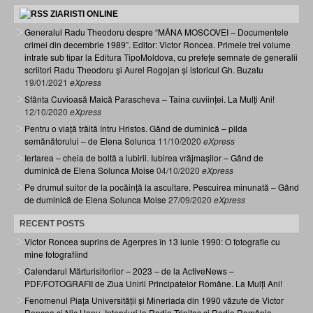
ZIARISTI ONLINE
Generalul Radu Theodoru despre “MÂNA MOSCOVEI – Documentele
crimei din decembrie 1989”. Editor: Victor Roncea. Primele trei volume
intrate sub tipar la Editura TipoMoldova, cu prefețe semnate de generalii
scriitori Radu Theodoru și Aurel Rogojan și istoricul Gh. Buzatu
19/01/2021
eXpress
Sfânta Cuvioasă Maică Parascheva – Taina cuviinței. La Mulți Ani!
12/10/2020
eXpress
Pentru o viață trăită întru Hristos. Gând de duminică – pilda
semănătorului – de Elena Solunca
11/10/2020
eXpress
Iertarea – cheia de boltă a iubirii. Iubirea vrăjmașilor – Gând de
duminică de Elena Solunca Moise
04/10/2020
eXpress
Pe drumul suitor de la pocăință la ascultare. Pescuirea minunată – Gând
de duminică de Elena Solunca Moise
27/09/2020
eXpress
RECENT POSTS
Victor Roncea suprins de Agerpres în 13 iunie 1990: O fotografie cu
mine fotografiind
Calendarul Mărturisitorilor – 2023 – de la ActiveNews –
PDF/FOTOGRAFII de Ziua Unirii Principatelor Române. La Mulți Ani!
Fenomenul Piața Universității și Mineriada din 1990 văzute de Victor
Roncea și Nic Hanu. Interviuri la Radio Trinitas și Radio România