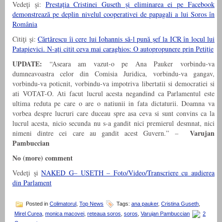
Vedeţi şi:
Prestaţia Cristinei Guseth şi eliminarea ei pe Facebook
demonstrează pe deplin nivelul cooperativei de papagali a lui Soros în
România
Citiţi şi:
Cărtărescu îi cere lui Iohannis să-l pună şef la ICR în locul lui
Patapievici. N-aţi citit ceva mai caraghios: O autopropunere prin Petiţie
UPDATE:
“Aseara am vazut-o pe Ana Pauker vorbindu-va
dumneavoastra celor din Comisia Juridica, vorbindu-va gangav,
vorbindu-va poticnit, vorbindu-va impotriva libertatii si democratiei si
ati VOTAT-O. Ati facut lucrul acesta negandind ca Parlamentul este
ultima reduta pe care o are o natiunii in fata dictaturii. Doamna va
vorbea despre lucruri care duceau spre asa ceva si sunt convins ca la
lucrul acesta, nicio secunda nu s-a gandit nici premierul desmnat, nici
Varujan
nimeni dintre cei care au gandit acest Guvern.” –
Pambuccian
No (more) comment
Vedeţi şi
NAKED G– USETH – Foto/Video/Transcriere cu audierea
din Parlament
Posted in
Colimatorul
,
Top News
Tags:
ana pauker
,
Cristina Guseth
,
Mirel Curea
,
monica macovei
,
reteaua soros
,
soros
,
Varujan Pambuccian
2