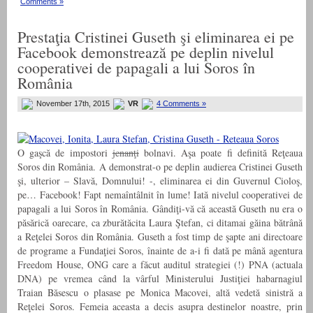
Comments »
Prestaţia Cristinei Guseth şi eliminarea ei pe
Facebook demonstrează pe deplin nivelul
cooperativei de papagali a lui Soros în
România
November 17th, 2015
VR
4 Comments »
O gaşcă de impostori
jenanţi
bolnavi. Aşa poate fi definită Reţeaua
Soros din România. A demonstrat-o pe deplin audierea Cristinei Guseth
şi, ulterior – Slavă, Domnului! -, eliminarea ei din Guvernul Cioloş,
pe… Facebook! Fapt nemaîntâlnit în lume! Iată nivelul cooperativei de
papagali a lui Soros în România. Gândiţi-vă că această Guseth nu era o
păsărică oarecare, ca zburătăcita Laura Ştefan, ci ditamai găina bătrână
a Reţelei Soros din România. Guseth a fost timp de şapte ani directoare
de programe a Fundaţiei Soros, înainte de a-i fi dată pe mână agentura
Freedom House, ONG care a făcut auditul strategiei (!) PNA (actuala
DNA) pe vremea când la vârful Ministerului Justiţiei habarnagiul
Traian Băsescu o plasase pe Monica Macovei, altă vedetă sinistră a
Reţelei Soros. Femeia aceasta a decis asupra destinelor noastre, prin