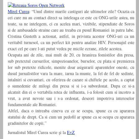
Mirel Curea
: “Unul dintre marile castiguri ale ultimelor zile? Ocazia ca
cei care nu au contact direct sa inteleaga ce este cu ONG-urile astea, nu
toate, sa ne intelegem, ci cu acelea mari, vizibile, stipendiate de Soros
si de ambasadele straine care au treaba cu pusul Romaniei in patru labe.
Cristina Gusteth a actionat, astfel, in privinta acestor ONG-uri ca un
veritabil turnesol, ca un perfect kit pentru analize HIV. Personajul este
exact cel pe care l-ati putut vedea pe micile ecrane, z
ilele acestea.
Ocupata ani de zile, mai mult de 20, cu hranirea fomistilor din presa,
sub pretextul cursurilor, simpozioanelor, burselor, cu plata si premierea
lor sub pretexte ridicole, menite doar asigurarii aparentelor oneste, cu
dusul jurnalistilor vara la mare, iarna la munte, la fel de fel de sedinte,
intalniri si cuvantari, cu oferirea de cazare si chiftele pe acolo, a captat
o sumedenie de milogi din presa si si i-a subordonat. Dupa ce si-a
alcatuit din ei o vertabila retea de influenta, i-a folosit cum si incotro a
vrut, a avut nevoie sau i s-a ordonat, deseori impotriva intereselor
fundamentale ale Romaniei.
Altfel, daca o intreaba cineva cu ce se ocupa, spune ca cu apararea
statului de drept. Ca si cum un pedofil ar spune ca se ocupa cu apararea
gradinitelor de copii.
”
Jurnalistul Mirel Curea scrie şi la
EvZ