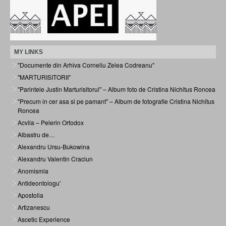
MY LINKS
"Documente din Arhiva Corneliu Zelea Codreanu"
"MARTURISITORII"
"Parintele Justin Marturisitorul" – Album foto de Cristina Nichitus Roncea
"Precum in cer asa si pe pamant" – Album de fotografie Cristina Nichitus
Roncea
Acvila – Pelerin Ortodox
Albastru de…
Alexandru Ursu-Bukowina
Alexandru Valentin Craciun
Anomismia
Antideontologu'
Apostolia
Artizanescu
Ascetic Experience