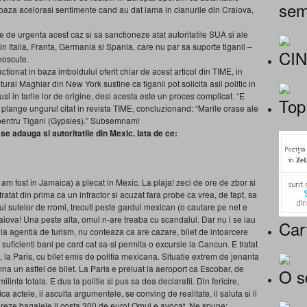
sem
baza acelorasi sentimente cand au dat iama in clanurile din Craiova,
e de urgenta acest caz si sa sanctioneze atat autoritatile SUA si ale
in Italia, Franta, Germania si Spania, care nu par sa suporte tiganii –
CI
noscute.
ctionat in baza imboldului oferit chiar de acest articol din TIME, in
ural Maghiar din New York sustine ca tiganii pot solicita asil politic in
si in tarile lor de origine, desi acesta este un proces complicat. “E
Top
 se plange ungurul citat in revista TIME, concluzionand: “Marile orase ale
a, pentru Tigani (Gypsies).” Subsemnam!
adauga si autoritatile din Mexic. Iata de ce:
 am fost in Jamaica) a plecat in Mexic. La plaja! zeci de ore de zbor si
ratat din prima ca un infractor si acuzat fara probe ca vrea, de fapt, sa
 sutelor de rromi, trecuti peste gardul mexican (o cautare pe net e
raiova! Una peste alta, omul n-are treaba cu scandalul. Dar nu i se iau
Car
la agentia de turism, nu conteaza ca are cazare, bilet de intoarcere
e suficienti bani pe card cat sa-si permita o excursie la Cancun. E tratat
a, la Paris, cu bilet emis de politia mexicana. Situatie extrem de jenanta
mna un astfel de bilet. La Paris e preluat la aeroport ca Escobar, de
O s
inta totala. E dus la politie si pus sa dea declaratii. Din fericire,
ica actele, ii asculta argumentele, se conving de realitate, il saluta si il
pereze bagajele il costa 300 de euro! Omul e avocat. Ne spune: