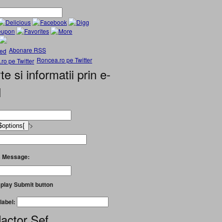
Abonare RSS
Roncea.ro pe Twitter
te si informatii prin e-
l
'>
 Message:
play Submit button
label:
actor Șef