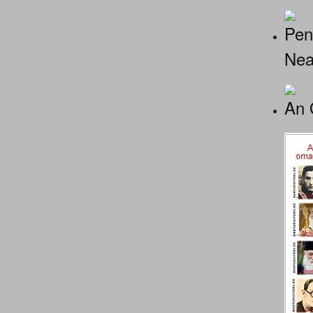
Pen
Nea
An 