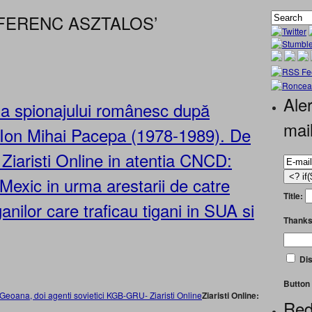
A FERENC ASZTALOS’
Aler
ţia spionajului românesc după
mai
 Ion Mihai Pacepa (1978-1989). De
Ziaristi Online in atentia CNCD:
 Mexic in urma arestarii de catre
Title:
anilor care traficau tigani in SUA si
Thanks
Dis
Button 
Ziaristi Online:
Red