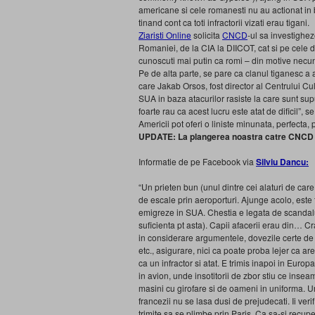
americane si cele romanesti nu au actionat in 
tinand cont ca toti infractorii vizati erau tigani.
Ziaristi Online
solicita
CNCD
-ul sa investighez
Romaniei, de la CIA la DIICOT, cat si pe cele d
cunoscuti mai putin ca romi – din motive necu
Pe de alta parte, se pare ca clanul tiganesc a a
care Jakab Orsos, fost director al Centrului Cult
SUA in baza atacurilor rasiste la care sunt supu
foarte rau ca acest lucru este atat de dificil”,
Americii pot oferi o liniste minunata, perfect
UPDATE: La plangerea noastra catre CNCD se 
Informatie de pe Facebook via
Silviu Dancu:
“Un prieten bun (unul dintre cei alaturi de care
de escale prin aeroporturi. Ajunge acolo, este t
emigreze in SUA. Chestia e legata de scandalul
suficienta pt asta). Capii afacerii erau din… C
in considerare argumentele, dovezile certe de 
etc., asigurare, nici ca poate proba lejer ca ar
ca un infractor si atat. E trimis inapoi in Europ
in avion, unde insotitorii de zbor stiu ce insea
masini cu girofare si de oameni in uniforma. Umil
francezii nu se lasa dusi de prejudecati. Ii verif
trimite sa se plimbe prin Paris. Ca sa-si recu