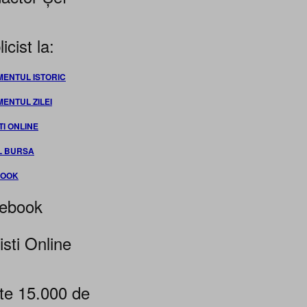
icist la:
MENTUL ISTORIC
MENTUL ZILEI
TI ONLINE
L BURSA
BOOK
ebook
isti Online
te 15.000 de