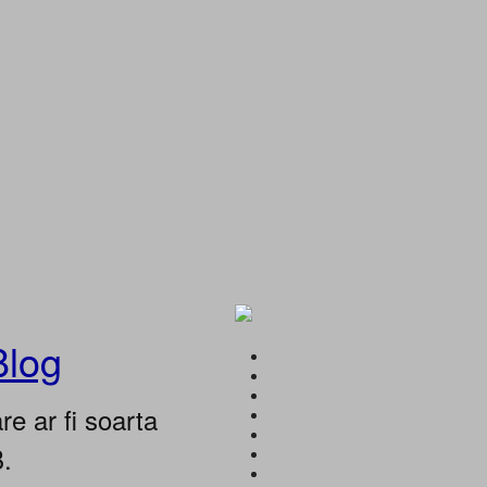
Blog
e ar fi soarta
B.