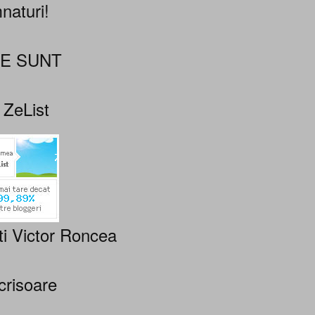
naturi!
NE SUNT
 ZeList
ti Victor Roncea
crisoare