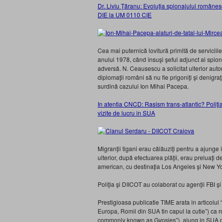
Dr. Liviu Ţăranu: Evoluţia spionajului române
DIE la UM 0110 CIE
Cea mai puternică lovitură primită de serviciile
anului 1978, când însuşi şeful adjunct al spio
adversă. N. Ceausescu a solicitat ulterior auto
diplomaţii români să nu fie prigoniţi şi denigraţ
surdină cazului Ion Mihai Pacepa.
In atentia CNCD: Rasism trans-atlantic? Poliţia,
vizite de lucru in SUA
Migranţii tigani erau călăuziţi pentru a ajunge 
ulterior, după efectuarea plăţii, erau preluaţi de 
american, cu destinaţia Los Angeles şi New Yo
Poliţia şi DIICOT au colaborat cu agenţii FBI şi 
Prestigioasa publicatie TIME arata in articolul 
Europa, Romii din SUA tin capul la cutie”) ca r
commonly known as Gypsies”), ajung in SUA pen