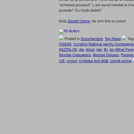
“urmeaza procesul!” L-am sunat imediat (e inca
poveste!” Cu multe detalii!”
Nota
Ziaristi Online
: Va vom tine la curent.
Posted in
Documentare
,
Top News
Tag
CNSAS
,
Consiliul National pentru Combaterea
ASZTALOS
,
die
,
diicot
,
dss
,
fbi
,
Ion Mihai Pac
Nicolae Ceausescu
,
Nicolae Doicaru
,
Pacepa
CIE
,
unguri
,
Unitatea Anti-KGB
,
ziaristi online