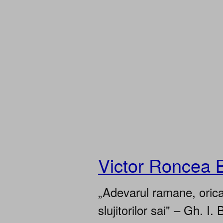
Victor Roncea 
„Adevarul ramane, oricar
slujitorilor sai" – Gh. I. 