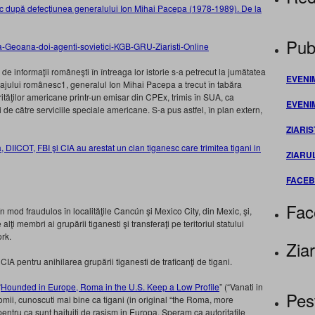
sc după defecţiunea generalului Ion Mihai Pacepa (1978-1989). De la
Publ
 de informaţii româneşti în întreaga lor istorie s-a petrecut la jumătatea
EVENI
najului românesc1, generalul Ion Mihai Pacepa a trecut în tabăra
rităţilor americane printr-un emisar din CPEx, trimis în SUA, ca
EVENI
i de către serviciile speciale americane. S-a pus astfel, în plan extern,
ZIARIS
 DIICOT, FBI şi CIA au arestat un clan tiganesc care trimitea tigani in
ZIARU
FACE
Fac
în mod fraudulos în localităţile Cancún şi Mexico City, din Mexic, şi,
alţi membri ai grupării tiganesti şi transferaţi pe teritoriul statului
rk.
Ziar
CIA pentru anihilarea grupării tiganesti de traficanţi de tigani.
“
Hounded in Europe, Roma in the U.S. Keep a Low Profile
” (“Vanati in
Pes
omii, cunoscuti mai bine ca tigani (in original “the Roma, more
tru ca sunt haituiti de rasism in Europa. Speram ca autoritatile