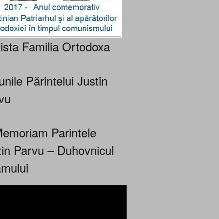
ista Familia Ortodoxa
nile Părintelui Justin
vu
Memoriam Parintele
tin Parvu – Duhovnicul
mului