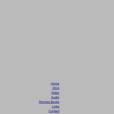
Home
ZIUA
Video
Audio
Roncea Books
Links
Contact