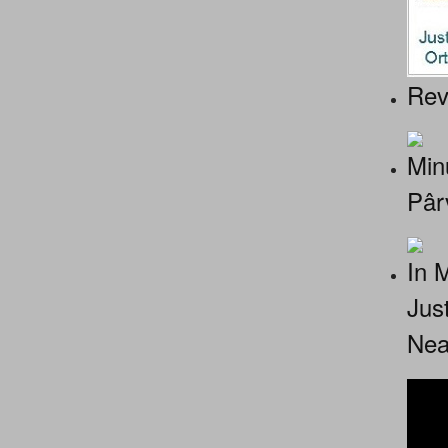
Rev
Minu
Pâr
In 
Jus
Nea