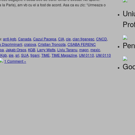
 la Paris), am vb cu el a fost de acord. Asa ca eu zic: “Urmeaza o
Uniu
Prof
s:
anti-kgb
,
Canada
,
Cazul Pacepa
,
CIA
,
cie
,
clan tiganesc
,
CNCD
,
Pen
 Discriminarii
,
craiova
,
Cristian Troncota
,
CSABA FERENC
epa
,
Jakab Orsos
,
KGB
,
Larry Watts
,
Liviu Taranu
,
mapn
,
mexic
,
 Kgb
,
sie
,
sri
,
SUA
,
tigani
,
TIME
,
TIME Magazine
,
UM 0110
,
UM 0110
1 Comment »
Goo