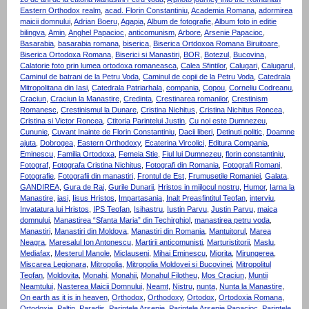
Eastern Orthodox realm
,
acad. Florin Constantiniu
,
Academia Romana
,
adormirea
maicii domnului
,
Adrian Boeru
,
Agapia
,
Album de fotografie
,
Album foto in editie
bilingva
,
Amin
,
Anghel Papacioc
,
anticomunism
,
Arbore
,
Arsenie Papacioc
,
Basarabia
,
basarabia romana
,
biserica
,
Biserica Ortdoxoa Romana Biruitoare
,
Biserica Ortodoxa Romana
,
Biserici si Manastiri
,
BOR
,
Botezul
,
Bucovina
,
Calatorie foto prin lumea ortodoxa romaneasca
,
Calea Sfintilor
,
Calugari
,
Calugarul
,
Caminul de batrani de la Petru Voda
,
Caminul de copii de la Petru Voda
,
Catedrala
Mitropolitana din Iasi
,
Catedrala Patriarhala
,
compania
,
Copou
,
Corneliu Codreanu
,
Craciun
,
Craciun la Manastire
,
Credinta
,
Crestinarea romanilor
,
Crestinism
Romanesc
,
Crestinismul la Dunare
,
Cristina Nichitus
,
Cristina Nichitus Roncea
,
Cristina si Victor Roncea
,
Ctitoria Parintelui Justin
,
Cu noi este Dumnezeu
,
Cununie
,
Cuvant Inainte de Florin Constantiniu
,
Dacii liberi
,
Detinuti politic
,
Doamne
ajuta
,
Dobrogea
,
Eastern Orthodoxy
,
Ecaterina Vircolici
,
Editura Compania
,
Eminescu
,
Familia Ortodoxa
,
Femeia Stie
,
Fiul lui Dumnezeu
,
florin constantiniu
,
Fotograf
,
Fotografa Cristina Nichitus
,
Fotografi din Romania
,
Fotografi Romani
,
Fotografie
,
Fotografii din manastiri
,
Frontul de Est
,
Frumusetile Romaniei
,
Galata
,
GANDIREA
,
Gura de Rai
,
Gurile Dunarii
,
Hristos in mijlocul nostru
,
Humor
,
Iarna la
Manastire
,
iasi
,
Iisus Hristos
,
Impartasania
,
Inalt Preasfintitul Teofan
,
interviu
,
Invatatura lui Hristos
,
IPS Teofan
,
Isihastru
,
Iustin Parvu
,
Justin Parvu
,
maica
domnului
,
Manastirea “Sfanta Maria” din Techirghiol
,
manastirea petru voda
,
Manastiri
,
Manastiri din Moldova
,
Manastiri din Romania
,
Mantuitorul
,
Marea
Neagra
,
Maresalul Ion Antonescu
,
Martirii anticomunisti
,
Marturistitorii
,
Maslu
,
Mediafax
,
Mesterul Manole
,
Miclauseni
,
Mihai Eminescu
,
Miorita
,
Mirungerea
,
Miscarea Legionara
,
Mitropolia
,
Mitropolia Moldovei si Bucovinei
,
Mitropolitul
Teofan
,
Moldovita
,
Monahi
,
Monahii
,
Monahul Filotheu
,
Mos Craciun
,
Muntii
Neamtului
,
Nasterea Maicii Domnului
,
Neamt
,
Nistru
,
nunta
,
Nunta la Manastire
,
On earth as it is in heaven
,
Orthodox
,
Orthodoxy
,
Ortodox
,
Ortodoxia Romana
,
Ortodoxie
,
Paltin
,
Paradis
,
Parintele Arsenie
,
Parintele Arsenie Papacioc
,
Parintele