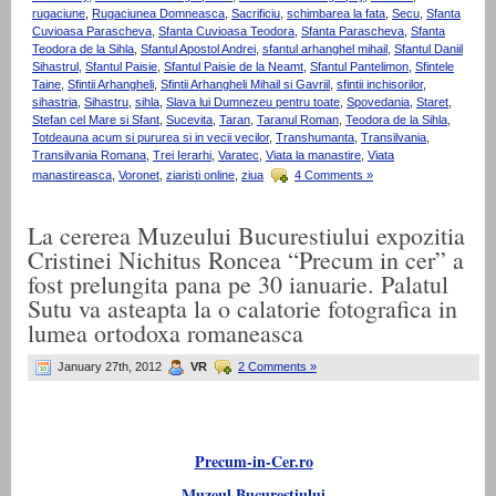
rugaciune
,
Rugaciunea Domneasca
,
Sacrificiu
,
schimbarea la fata
,
Secu
,
Sfanta
Cuvioasa Parascheva
,
Sfanta Cuvioasa Teodora
,
Sfanta Parascheva
,
Sfanta
Teodora de la Sihla
,
Sfantul Apostol Andrei
,
sfantul arhanghel mihail
,
Sfantul Daniil
Sihastrul
,
Sfantul Paisie
,
Sfantul Paisie de la Neamt
,
Sfantul Pantelimon
,
Sfintele
Taine
,
Sfintii Arhangheli
,
Sfintii Arhangheli Mihail si Gavriil
,
sfintii inchisorilor
,
sihastria
,
Sihastru
,
sihla
,
Slava lui Dumnezeu pentru toate
,
Spovedania
,
Staret
,
Stefan cel Mare si Sfant
,
Sucevita
,
Taran
,
Taranul Roman
,
Teodora de la Sihla
,
Totdeauna acum si pururea si in vecii vecilor
,
Transhumanta
,
Transilvania
,
Transilvania Romana
,
Trei Ierarhi
,
Varatec
,
Viata la manastire
,
Viata
manastireasca
,
Voronet
,
ziaristi online
,
ziua
4 Comments »
La cererea Muzeului Bucurestiului expozitia
Cristinei Nichitus Roncea “Precum in cer” a
fost prelungita pana pe 30 ianuarie. Palatul
Sutu va asteapta la o calatorie fotografica in
lumea ortodoxa romaneasca
January 27th, 2012
VR
2 Comments »
Precum-in-Cer.ro
Muzeul Bucurestiului