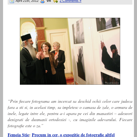
April 21st, 2012
VR
2 Comments »
“Prin fiecare fotograma am incercat sa deschid ochii celor care judeca
fara a sti si, in acelasi timp, sa impletesc o camasa de zale, o armura de
inele, legate intre ele, pentru a-i apara pe cei din manastiri – adeseori
denigrati de dusmanii ortodoxiei -, cu imaginile adevarului. Fiecare
fotografie este o za.”
Femeia Stie
:
Precum in cer, o expozitie de fotografie altfel