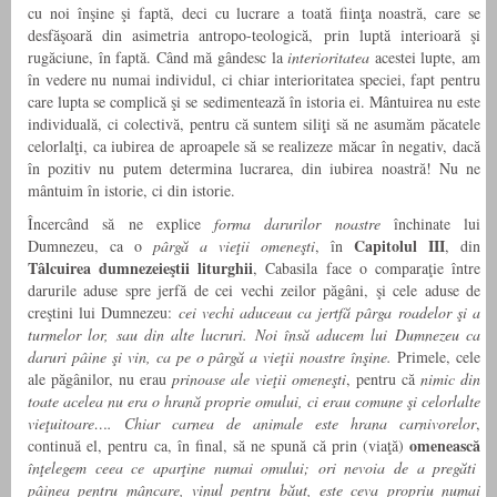
cu noi înşine şi faptă, deci cu lucrare a toată fiinţa noastră, care se
desfăşoară din asimetria antropo-teologică, prin luptă interioară şi
rugăciune, în faptă. Când mă gândesc la
interioritatea
acestei lupte, am
în vedere nu numai individul, ci chiar interioritatea speciei, fapt pentru
care lupta se complică şi se sedimentează în istoria ei. Mântuirea nu este
individuală, ci colectivă, pentru că suntem siliţi să ne asumăm păcatele
celorlalţi, ca iubirea de aproapele să se realizeze măcar în negativ, dacă
în pozitiv nu putem determina lucrarea, din iubirea noastră! Nu ne
mântuim în istorie, ci din istorie.
Încercând să ne explice
forma darurilor noastre
închinate lui
Capitolul III
Dumnezeu, ca o
pârgă a vieţii omeneşti
, în
, din
Tâlcuirea dumnezeieştii liturghii
, Cabasila face o comparaţie între
darurile aduse spre jerfă de cei vechi zeilor păgâni, şi cele aduse de
creştini lui Dumnezeu:
cei vechi aduceau ca jertfă pârga roadelor şi a
turmelor lor, sau din alte lucruri. Noi însă aducem lui Dumnezeu ca
daruri pâine şi vin, ca pe o pârgă a vieţii noastre înşine.
Primele, cele
ale păgânilor, nu erau
prinoase ale vieţii omeneşti
, pentru că
nimic din
toate acelea nu era o hrană proprie omului, ci erau comune şi celorlalte
vieţuitoare….
Chiar carnea de animale este hrana carnivorelor
,
omenească
continuă el, pentru ca, în final, să ne spună că prin (viaţă)
înţelegem ceea ce aparţine numai omului; ori nevoia de a pregăti
pâinea pentru mâncare, vinul pentru băut, este ceva propriu numai