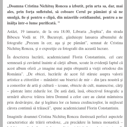
„Doamna Cristina Nichituş Roncea a izbutit, prin arta sa, dar, mai
ales, prin forţa sufletului, să coboare Cerul pe pământ şi să ne
smulgă, fie şi pentru o clipă, din mizeriile cotidianului, pentru a ne
înălţa într-o lume purificată. ”
Astăzi, 19 ianuarie, de la ora 18.00, Libraria „Sophia”, din strada
Bibescu Vodă nr. 19, Bucureşti, găzduieşte lansarea albumului de
fotografie „Precum în cer, aşa şi pe pământ”, semnat de Cristina
Nichituş Roncea, şi o expoziţie cu fotografii din această lucrare.
În descrierea lucrării, academicianul Florin Constantiniu, cel care
semnează şi cuvântul înainte al cărţii album, scoate în evidenţă faptul că
acest album oferă „o imagine mai puţin obişnuită a vieţii ortodoxe din
România”. „De obicei, lucrările de acest fel stăruie asupra valorii
artistice a ctitoriilor – mănăstiri sau biserici de mir – din ţara noastră şi
a comorilor de artă şi cultură – icoane, obiecte de cult, manuscrise, cărţi
– păstrate între zidurile lor. De astă dată, însă, obiectivul fotografic a
urmărit altceva: trăirea întru Domnul a celor care au căutat mântuirea
prin desăvârşire, dar şi legătura lor cu lumea credincioşilor, în mijlocul
cărora continuă să trăiască”, spune academicianul Florin Constantiniu.
Imaginile doamnei Cristina Nichituş Roncea ilustrează perfect aspectele
caracteristice ale trăirii ortodoxe, „cu precădere în lumea monastică –