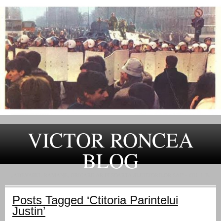
VICTOR RONCEA
BLOG
„ADEVARUL RAMANE, ORICARE AR FI SOARTA SLUJITORILOR SAI" – GH. I. B.
Posts Tagged ‘Ctitoria Parintelui
Justin’