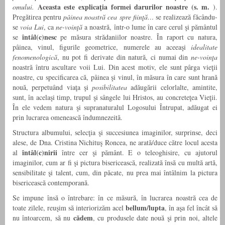
Aceasta este explicaţia formei darurilor noastre (s. m.
omului.
).
Pregătirea pentru
pâinea noastră cea spre fiinţă…
se realizează făcându-
se
voia Lui
, ca
ne-voinţă
a noastră, într-o lume în care cerul şi pământul
întâl(c)nesc
se
pe măsura strădaniilor noastre. În raport cu natura,
pâinea, vinul, figurile geometrice, numerele au aceeaşi
idealitate
fenomenologică
, nu pot fi derivate din natură, ci numai din
ne-voinţa
noastră întru ascultare voii Lui. Din acest motiv, ele sunt pârga vieţii
noastre, cu specificarea că, pâinea şi vinul, în măsura în care sunt hrană
nouă, perpetuând viaţa şi
posibilitatea
adăugării celorlalte, amintite,
sunt, în acelaşi timp, trupul şi sângele lui Hristos, au concreteţea Vieţii.
În ele vedem natura şi supranaturalul Logosului Întrupat, adăugat ei
prin lucrarea omenească îndumnezeită.
Structura albumului, selecţia şi succesiunea imaginilor, surprinse, deci
alese, de Dna. Cristina Nichituş Roncea, ne arată/duce către locul acesta
întâl(c)nirii
al
între cer şi pământ. E o teleoghisire, cu ajutorul
imaginilor, cum ar fi şi pictura bisericească, realizată însă cu multă artă,
sensibilitate şi talent, cum, din păcate, nu prea mai întâlnim la pictura
bisericească contemporană.
Se impune însă o întrebare: în ce măsură, în lucrarea noastră cea de
bellum/lupta
toate zilele, reuşim să interiorizăm acel
, în aşa fel încât să
cădem
nu întoarcem, să nu
, cu produsele date nouă şi prin noi, altele