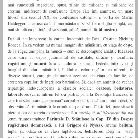
mai cunoscută rugăciune, spusă zilnic de milioane şi milioane de
creştini, indiferent de confesiune (După câte îmi amintesc, un mare
filosof din secolul XX, de confesiune catolic – e vorba de Martin
Heidegger -, ceruse ca la înmormântarea sa să fie o slujba simplă, cea
Tatăl nostru)
mai simplă cu putinţă, să se spună, adică, numai
.
Dar să ne întoarcem la cartea întocmită de Dna. Cristina Nichituş
Roncea! În ea vedem nu numai imagini din mănăstiri, cu viaţa de obşte,
lucrarea
de la rugăciune până la muncă – cum se descompune analitic
:
celor care au depus jurământul de castitate, sărăcie şi ascultare
rugăciune
muncă (ora et labora
) -,
şi
, spuneau bededictinii
ci şi
imagini din afara mănăstirii, întâlnirea celor rugători cu mirenii, în
diverse situaţii, care ţin de munca acestora, de viaţa de familie, de
creşterea copiilor, de îngrijirea bătrânilor. Şi, dacă am amintit de vechea
oratoes, bellatores,
tripartiţie indo-europeană a claselor sociale:
laboratores
(care, într-un fel s-a păstrat până la Revoluţia franceză, în
cele trei stări, care „acopereau” corpul social), dacă am amintit deci, să
observăm că, în mănăstirile ortodoxe, pe „drumul” istoriei, pare să se fi
pierdut cea de-a treia expresie socială a
unei/unui stihii/element din noi
Părintele D. Stăniloae
Cap. IV din Despre
(cum frumos traduce
în
rugăciunea domnească, a lui Grigore de Nyssa)
bellum
, anume
,
bellatores
lupta, şi, odată cu ea clasa luptătorilor,
. Deşi în viaţa
,
socială
în politică există, adică stihia se exprimă, funcţionează, în