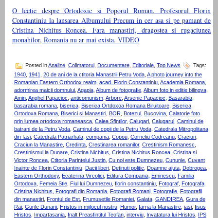
O lectie despre Ortodoxie si Poporul Roman. Profesorul Florin
Constantiniu la lansarea Albumului Precum in cer asa si pe pamant de
Cristina Nichitus Roncea. Fara manastiri, dragostea si rugaciunea
monahilor, Romania nu ar mai exista. VIDEO
Posted in
Analize
,
Colimatorul
,
Documentare
,
Editoriale
,
Top News
Tags:
1940
,
1941
,
20 de ani de la ctitoria Manastrii Petru Voda
,
A photo journey into the
Romanian Eastern Orthodox realm
,
acad. Florin Constantiniu
,
Academia Romana
,
adormirea maicii domnului
,
Agapia
,
Album de fotografie
,
Album foto in editie bilingva
,
Amin
,
Anghel Papacioc
,
anticomunism
,
Arbore
,
Arsenie Papacioc
,
Basarabia
,
basarabia romana
,
biserica
,
Biserica Ortdoxoa Romana Biruitoare
,
Biserica
Ortodoxa Romana
,
Biserici si Manastiri
,
BOR
,
Botezul
,
Bucovina
,
Calatorie foto
prin lumea ortodoxa romaneasca
,
Calea Sfintilor
,
Calugari
,
Calugarul
,
Caminul de
batrani de la Petru Voda
,
Caminul de copii de la Petru Voda
,
Catedrala Mitropolitana
din Iasi
,
Catedrala Patriarhala
,
compania
,
Copou
,
Corneliu Codreanu
,
Craciun
,
Craciun la Manastire
,
Credinta
,
Crestinarea romanilor
,
Crestinism Romanesc
,
Crestinismul la Dunare
,
Cristina Nichitus
,
Cristina Nichitus Roncea
,
Cristina si
Victor Roncea
,
Ctitoria Parintelui Justin
,
Cu noi este Dumnezeu
,
Cununie
,
Cuvant
Inainte de Florin Constantiniu
,
Dacii liberi
,
Detinuti politic
,
Doamne ajuta
,
Dobrogea
,
Eastern Orthodoxy
,
Ecaterina Vircolici
,
Editura Compania
,
Eminescu
,
Familia
Ortodoxa
,
Femeia Stie
,
Fiul lui Dumnezeu
,
florin constantiniu
,
Fotograf
,
Fotografa
Cristina Nichitus
,
Fotografi din Romania
,
Fotografi Romani
,
Fotografie
,
Fotografii
din manastiri
,
Frontul de Est
,
Frumusetile Romaniei
,
Galata
,
GANDIREA
,
Gura de
Rai
,
Gurile Dunarii
,
Hristos in mijlocul nostru
,
Humor
,
Iarna la Manastire
,
iasi
,
Iisus
Hristos
,
Impartasania
,
Inalt Preasfintitul Teofan
,
interviu
,
Invatatura lui Hristos
,
IPS