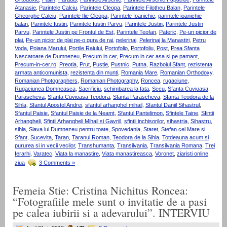
Atanasie
,
Parintele Calciu
,
Parintele Cleopa
,
Parintele Filotheu Balan
,
Parintele
Gheorghe Calciu
,
Parintele Ilie Cleopa
,
Parintele Ioanichie
,
parintele ioanichie
balan
,
Parintele Iustin
,
Parintele Iustin Parvu
,
Parintele Justin
,
Parintele Justin
Parvu
,
Parintele Justin pe Frontul de Est
,
Parintele Teofan
,
Pateric
,
Pe-un picior de
plai
,
Pe-un picior de plai pe-o gura de rai
,
pelerinaj
,
Pelerinaj la Manastiri
,
Petru
Voda
,
Poiana Marului
,
Portile Raiului
,
Portofolio
,
Portofoliu
,
Post
,
Prea Sfanta
Nascatoare de Dumnezeu
,
Precum in cer
,
Precum in cer asa si pe pamant
,
Precum-in-cer.ro
,
Preotia
,
Prut
,
Pustie
,
Pustnic
,
Putna
,
Razboiul Sfant
,
rezistenta
armata anticomunista
,
rezistenta din munti
,
Romania Mare
,
Romanian Orthodoxy
,
Romanian Photographers
,
Romanian Photography
,
Roncea
,
rugaciune
,
Rugaciunea Domneasca
,
Sacrificiu
,
schimbarea la fata
,
Secu
,
Sfanta Cuvioasa
Parascheva
,
Sfanta Cuvioasa Teodora
,
Sfanta Parascheva
,
Sfanta Teodora de la
Sihla
,
Sfantul Apostol Andrei
,
sfantul arhanghel mihail
,
Sfantul Daniil Sihastrul
,
Sfantul Paisie
,
Sfantul Paisie de la Neamt
,
Sfantul Pantelimon
,
Sfintele Taine
,
Sfintii
Arhangheli
,
Sfintii Arhangheli Mihail si Gavriil
,
sfintii inchisorilor
,
sihastria
,
Sihastru
,
sihla
,
Slava lui Dumnezeu pentru toate
,
Spovedania
,
Staret
,
Stefan cel Mare si
Sfant
,
Sucevita
,
Taran
,
Taranul Roman
,
Teodora de la Sihla
,
Totdeauna acum si
pururea si in vecii vecilor
,
Transhumanta
,
Transilvania
,
Transilvania Romana
,
Trei
Ierarhi
,
Varatec
,
Viata la manastire
,
Viata manastireasca
,
Voronet
,
ziaristi online
,
ziua
3 Comments »
Femeia Stie: Cristina Nichitus Roncea:
“Fotografiile mele sunt o invitatie de a pasi
pe calea iubirii si a adevarului”. INTERVIU