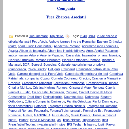
Compania
Tuca Zbarcea Asociatii
Posted in
Documentare
,
Top News
Tags:
1940
,
1941
,
20 de ani de la
ctitoria Manastrii Petru Voda
,
A photo journey into the Romanian Eastern Orthodox
realm
,
acad. Florin Constantiniu
,
Academia Romana
,
adormirea maicii domnului
,
Agapia
,
Album de fotografie
,
Album foto in editie bilingva
,
Amin
,
Anghel Papacioc
,
anticomunism
,
Arbore
,
Arsenie Papacioc
,
Basarabia
,
basarabia romana
,
biserica
,
Biserica Ortdoxoa Romana Biruitoare
,
Biserica Ortodoxa Romana
,
Biserici si
Manastiri
,
BOR
,
Botezul
,
Bucovina
,
Calatorie foto prin lumea ortodoxa
romaneasca
,
Calea Sfintilor
,
Calugari
,
Calugarul
,
Caminul de batrani de la Petru
Voda
,
Caminul de copii de la Petru Voda
,
Catedrala Mitropolitana din Iasi
,
Catedrala
Patriarhala
,
compania
,
Copou
,
Corneliu Codreanu
,
Craciun
,
Craciun la Manastire
,
Credinta
,
Crestinarea romanilor
,
Crestinism Romanesc
,
Crestinismul la Dunare
,
Cristina Nichitus
,
Cristina Nichitus Roncea
,
Cristina si Victor Roncea
,
Ctitoria
Parintelui Justin
,
Cu noi este Dumnezeu
,
Cununie
,
Cuvant Inainte de Florin
Constantiniu
,
Dacii liberi
,
Detinuti politic
,
Doamne ajuta
,
Dobrogea
,
Eastern
Orthodoxy
,
Editura Compania
,
Eminescu
,
Familia Ortodoxa
,
Fiul lui Dumnezeu
,
florin constantiniu
,
Fotograf
,
Fotografa Cristina Nichitus
,
Fotografi din Romania
,
Fotografi Romani
,
Fotografie
,
Fotografii din manastiri
,
Frontul de Est
,
Frumusetile
Romaniei
,
Galata
,
GANDIREA
,
Gura de Rai
,
Gurile Dunarii
,
Hristos in mijlocul
nostru
,
Humor
,
Iarna la Manastire
,
iasi
,
Iisus Hristos
,
Impartasania
,
Inalt
Preasfintitul Teofan
,
Invatatura lui Hristos
,
IPS Teofan
,
Isihastru
,
Iustin Parvu
,
Justin Parvu
,
maica domnului
,
Manastirea “Sfanta Maria” din Techirghiol
,