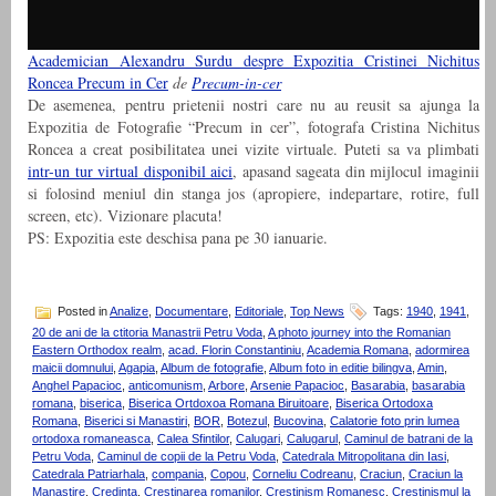
Academician Alexandru Surdu despre Expozitia Cristinei Nichitus
Roncea Precum in Cer
de
Precum-in-cer
De asemenea, pentru prietenii nostri care nu au reusit sa ajunga la
Expozitia de Fotografie “Precum in cer”, fotografa Cristina Nichitus
Roncea a creat posibilitatea unei vizite virtuale. Puteti sa va plimbati
intr-un tur virtual disponibil aici
, apasand sageata din mijlocul imaginii
si folosind meniul din stanga jos (apropiere, indepartare, rotire, full
screen, etc). Vizionare placuta!
PS: Expozitia este deschisa pana pe 30 ianuarie.
Posted in
Analize
,
Documentare
,
Editoriale
,
Top News
Tags:
1940
,
1941
,
20 de ani de la ctitoria Manastrii Petru Voda
,
A photo journey into the Romanian
Eastern Orthodox realm
,
acad. Florin Constantiniu
,
Academia Romana
,
adormirea
maicii domnului
,
Agapia
,
Album de fotografie
,
Album foto in editie bilingva
,
Amin
,
Anghel Papacioc
,
anticomunism
,
Arbore
,
Arsenie Papacioc
,
Basarabia
,
basarabia
romana
,
biserica
,
Biserica Ortdoxoa Romana Biruitoare
,
Biserica Ortodoxa
Romana
,
Biserici si Manastiri
,
BOR
,
Botezul
,
Bucovina
,
Calatorie foto prin lumea
ortodoxa romaneasca
,
Calea Sfintilor
,
Calugari
,
Calugarul
,
Caminul de batrani de la
Petru Voda
,
Caminul de copii de la Petru Voda
,
Catedrala Mitropolitana din Iasi
,
Catedrala Patriarhala
,
compania
,
Copou
,
Corneliu Codreanu
,
Craciun
,
Craciun la
Manastire
,
Credinta
,
Crestinarea romanilor
,
Crestinism Romanesc
,
Crestinismul la