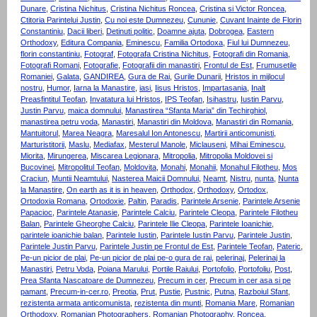
Dunare
,
Cristina Nichitus
,
Cristina Nichitus Roncea
,
Cristina si Victor Roncea
,
Ctitoria Parintelui Justin
,
Cu noi este Dumnezeu
,
Cununie
,
Cuvant Inainte de Florin
Constantiniu
,
Dacii liberi
,
Detinuti politic
,
Doamne ajuta
,
Dobrogea
,
Eastern
Orthodoxy
,
Editura Compania
,
Eminescu
,
Familia Ortodoxa
,
Fiul lui Dumnezeu
,
florin constantiniu
,
Fotograf
,
Fotografa Cristina Nichitus
,
Fotografi din Romania
,
Fotografi Romani
,
Fotografie
,
Fotografii din manastiri
,
Frontul de Est
,
Frumusetile
Romaniei
,
Galata
,
GANDIREA
,
Gura de Rai
,
Gurile Dunarii
,
Hristos in mijlocul
nostru
,
Humor
,
Iarna la Manastire
,
iasi
,
Iisus Hristos
,
Impartasania
,
Inalt
Preasfintitul Teofan
,
Invatatura lui Hristos
,
IPS Teofan
,
Isihastru
,
Iustin Parvu
,
Justin Parvu
,
maica domnului
,
Manastirea “Sfanta Maria” din Techirghiol
,
manastirea petru voda
,
Manastiri
,
Manastiri din Moldova
,
Manastiri din Romania
,
Mantuitorul
,
Marea Neagra
,
Maresalul Ion Antonescu
,
Martirii anticomunisti
,
Marturistitorii
,
Maslu
,
Mediafax
,
Mesterul Manole
,
Miclauseni
,
Mihai Eminescu
,
Miorita
,
Mirungerea
,
Miscarea Legionara
,
Mitropolia
,
Mitropolia Moldovei si
Bucovinei
,
Mitropolitul Teofan
,
Moldovita
,
Monahi
,
Monahii
,
Monahul Filotheu
,
Mos
Craciun
,
Muntii Neamtului
,
Nasterea Maicii Domnului
,
Neamt
,
Nistru
,
nunta
,
Nunta
la Manastire
,
On earth as it is in heaven
,
Orthodox
,
Orthodoxy
,
Ortodox
,
Ortodoxia Romana
,
Ortodoxie
,
Paltin
,
Paradis
,
Parintele Arsenie
,
Parintele Arsenie
Papacioc
,
Parintele Atanasie
,
Parintele Calciu
,
Parintele Cleopa
,
Parintele Filotheu
Balan
,
Parintele Gheorghe Calciu
,
Parintele Ilie Cleopa
,
Parintele Ioanichie
,
parintele ioanichie balan
,
Parintele Iustin
,
Parintele Iustin Parvu
,
Parintele Justin
,
Parintele Justin Parvu
,
Parintele Justin pe Frontul de Est
,
Parintele Teofan
,
Pateric
,
Pe-un picior de plai
,
Pe-un picior de plai pe-o gura de rai
,
pelerinaj
,
Pelerinaj la
Manastiri
,
Petru Voda
,
Poiana Marului
,
Portile Raiului
,
Portofolio
,
Portofoliu
,
Post
,
Prea Sfanta Nascatoare de Dumnezeu
,
Precum in cer
,
Precum in cer asa si pe
pamant
,
Precum-in-cer.ro
,
Preotia
,
Prut
,
Pustie
,
Pustnic
,
Putna
,
Razboiul Sfant
,
rezistenta armata anticomunista
,
rezistenta din munti
,
Romania Mare
,
Romanian
Orthodoxy
,
Romanian Photographers
,
Romanian Photography
,
Roncea
,