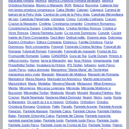
basarabia romana
,
biserica
,
Biserica Ortdoxoa Romana Biruitoare
,
Biserica
Ortodoxa Romana
,
Biserici si Manastiri
,
BOR
,
Botezul
,
Bucovina
,
Calatorie foto
prin lumea ortodoxa romaneasca
,
Calea Sfintilor
,
Calugari
,
Calugarul
,
Caminul de
batrani de la Petru Voda
,
Caminul de copii de la Petru Voda
,
Catedrala Mitropolitana
din Iasi
,
Catedrala Patriarhala
,
compania
,
Copou
,
Corneliu Codreanu
,
Craciun
,
Craciun la Manastire
,
Credinta
,
Crestinarea romanilor
,
Crestinism Romanesc
,
Crestinismul la Dunare
,
Cristina Nichitus
,
Cristina Nichitus Roncea
,
Cristina si
Victor Roncea
,
Ctitoria Parintelui Justin
,
Cu noi este Dumnezeu
,
Cununie
,
Cuvant
Inainte de Florin Constantiniu
,
Dacii liberi
,
Detinuti politic
,
Doamne ajuta
,
Dobrogea
,
Eastern Orthodoxy
,
Editura Compania
,
Eminescu
,
Familia Ortodoxa
,
Fiul lui
Dumnezeu
,
florin constantiniu
,
Fotograf
,
Fotografa Cristina Nichitus
,
Fotografi din
Romania
,
Fotografi Romani
,
Fotografie
,
Fotografii din manastiri
,
Frontul de Est
,
Frumusetile Romaniei
,
Galata
,
GANDIREA
,
Gura de Rai
,
Gurile Dunarii
,
Hristos in
mijlocul nostru
,
Humor
,
Iarna la Manastire
,
iasi
,
Iisus Hristos
,
Impartasania
,
Inalt
Preasfintitul Teofan
,
Invatatura lui Hristos
,
IPS Teofan
,
Isihastru
,
Iustin Parvu
,
Justin Parvu
,
maica domnului
,
Manastirea “Sfanta Maria” din Techirghiol
,
manastirea petru voda
,
Manastiri
,
Manastiri din Moldova
,
Manastiri din Romania
,
Mantuitorul
,
Marea Neagra
,
Maresalul Ion Antonescu
,
Martirii anticomunisti
,
Marturistitorii
,
Maslu
,
Mediafax
,
Mesterul Manole
,
Miclauseni
,
Mihai Eminescu
,
Miorita
,
Mirungerea
,
Miscarea Legionara
,
Mitropolia
,
Mitropolia Moldovei si
Bucovinei
,
Mitropolitul Teofan
,
Moldovita
,
Monahi
,
Monahii
,
Monahul Filotheu
,
Mos
Craciun
,
Muntii Neamtului
,
Nasterea Maicii Domnului
,
Neamt
,
Nistru
,
nunta
,
Nunta
la Manastire
,
On earth as it is in heaven
,
Orthodox
,
Orthodoxy
,
Ortodox
,
Ortodoxia Romana
,
Ortodoxie
,
Paltin
,
Paradis
,
Parintele Arsenie
,
Parintele Arsenie
Papacioc
,
Parintele Atanasie
,
Parintele Calciu
,
Parintele Cleopa
,
Parintele Filotheu
Balan
,
Parintele Gheorghe Calciu
,
Parintele Ilie Cleopa
,
Parintele Ioanichie
,
parintele ioanichie balan
,
Parintele Iustin
,
Parintele Iustin Parvu
,
Parintele Justin
,
Parintele Justin Parvu
,
Parintele Justin pe Frontul de Est
,
Parintele Teofan
,
Pateric
,