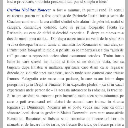
fost o provocare, o dorinta personala sau pur si simplu o idee?
Cristina Nichitus Roncea
:
A fost o minune, in primul rand. In sensul
ca aceasta poarta mi-a fost deschisa de Parintele Iustin, intr-o seara de
Craciun, cand eram la usa chiliei sfintiei sale alaturi de pelerini, maici si
calugari, cantandu-i colinde. Este si prima fotografie facuta cu
Parintele, cu care de altfel si deschid expozitia. E drept ca cineva m-a
dus de mana pana acolo… Dar dupa aceea toate au venit de la sine. Am
vrut sa descopar taramul tainic al manastirilor Romaniei si, mai ales, sa-
i trimit prin fotografiile mele si pe altii sa se impartaseasca din “gura de
rai” pe care o reprezinta orice sfant asezamant ortodox. Traim intr-o
lume in care stresul ne inunda si tinde sa ne domine viata, asa ca
tanjeam dupa linistea si inaltarea spirituala care stiam ca se regasesc
dincolo de zidurile unei manastiri, acolo unde sunt oameni care traiesc
frumos. Fotografia este mare mea pasiune, la care m-am intors dupa
peregrinari prin Drept si Finante. Prin expozitie pledez – ca si in cazul
experientei mele personale – la aceasta intoarcere la radacini, la traditie.
Si m-am straduit sa transmit prin lucrarile mele acea stare minunata pe
care o poti avea cand esti alaturi de oameni care traiesc in stransa
legatura cu Dumnezeu. Nicaieri nu se poate vedea mai bine ca omul
sfinteste locul decat in gradinile Maicii Domnului care sunt manastirile
Romaniei. Bunatatea si linistea sunt transmise de fiecare coltisor din
manastire, de fiecare fir de iarba, de fiecare floricica, de fiecare privire a