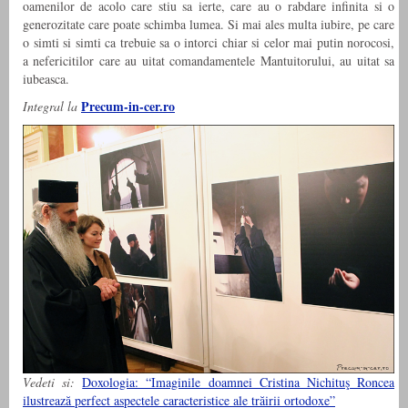
oamenilor de acolo care stiu sa ierte, care au o rabdare infinita si o
generozitate care poate schimba lumea. Si mai ales multa iubire, pe care
o simti si simti ca trebuie sa o intorci chiar si celor mai putin norocosi,
a nefericitilor care au uitat comandamentele Mantuitorului, au uitat sa
iubeasca.
Precum-in-cer.ro
Integral la
Vedeti si:
Doxologia: “Imaginile doamnei Cristina Nichituş Roncea
ilustrează perfect aspectele caracteristice ale trăirii ortodoxe”