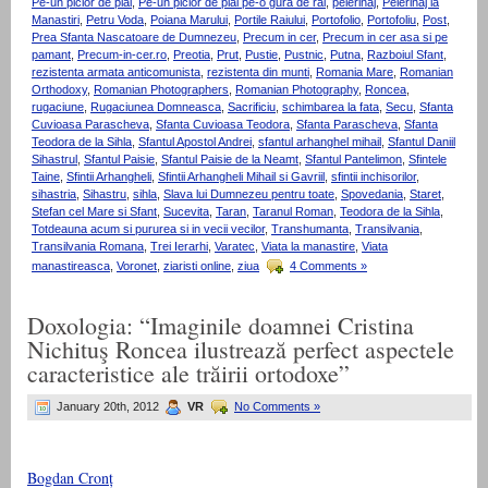
Pe-un picior de plai
,
Pe-un picior de plai pe-o gura de rai
,
pelerinaj
,
Pelerinaj la
Manastiri
,
Petru Voda
,
Poiana Marului
,
Portile Raiului
,
Portofolio
,
Portofoliu
,
Post
,
Prea Sfanta Nascatoare de Dumnezeu
,
Precum in cer
,
Precum in cer asa si pe
pamant
,
Precum-in-cer.ro
,
Preotia
,
Prut
,
Pustie
,
Pustnic
,
Putna
,
Razboiul Sfant
,
rezistenta armata anticomunista
,
rezistenta din munti
,
Romania Mare
,
Romanian
Orthodoxy
,
Romanian Photographers
,
Romanian Photography
,
Roncea
,
rugaciune
,
Rugaciunea Domneasca
,
Sacrificiu
,
schimbarea la fata
,
Secu
,
Sfanta
Cuvioasa Parascheva
,
Sfanta Cuvioasa Teodora
,
Sfanta Parascheva
,
Sfanta
Teodora de la Sihla
,
Sfantul Apostol Andrei
,
sfantul arhanghel mihail
,
Sfantul Daniil
Sihastrul
,
Sfantul Paisie
,
Sfantul Paisie de la Neamt
,
Sfantul Pantelimon
,
Sfintele
Taine
,
Sfintii Arhangheli
,
Sfintii Arhangheli Mihail si Gavriil
,
sfintii inchisorilor
,
sihastria
,
Sihastru
,
sihla
,
Slava lui Dumnezeu pentru toate
,
Spovedania
,
Staret
,
Stefan cel Mare si Sfant
,
Sucevita
,
Taran
,
Taranul Roman
,
Teodora de la Sihla
,
Totdeauna acum si pururea si in vecii vecilor
,
Transhumanta
,
Transilvania
,
Transilvania Romana
,
Trei Ierarhi
,
Varatec
,
Viata la manastire
,
Viata
manastireasca
,
Voronet
,
ziaristi online
,
ziua
4 Comments »
Doxologia: “Imaginile doamnei Cristina
Nichituş Roncea ilustrează perfect aspectele
caracteristice ale trăirii ortodoxe”
January 20th, 2012
VR
No Comments »
Bogdan Cronț