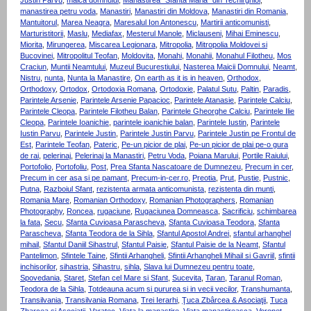
manastirea petru voda
,
Manastiri
,
Manastiri din Moldova
,
Manastiri din Romania
,
Mantuitorul
,
Marea Neagra
,
Maresalul Ion Antonescu
,
Martirii anticomunisti
,
Marturistitorii
,
Maslu
,
Mediafax
,
Mesterul Manole
,
Miclauseni
,
Mihai Eminescu
,
Miorita
,
Mirungerea
,
Miscarea Legionara
,
Mitropolia
,
Mitropolia Moldovei si
Bucovinei
,
Mitropolitul Teofan
,
Moldovita
,
Monahi
,
Monahii
,
Monahul Filotheu
,
Mos
Craciun
,
Muntii Neamtului
,
Muzeul Bucurestiului
,
Nasterea Maicii Domnului
,
Neamt
,
Nistru
,
nunta
,
Nunta la Manastire
,
On earth as it is in heaven
,
Orthodox
,
Orthodoxy
,
Ortodox
,
Ortodoxia Romana
,
Ortodoxie
,
Palatul Sutu
,
Paltin
,
Paradis
,
Parintele Arsenie
,
Parintele Arsenie Papacioc
,
Parintele Atanasie
,
Parintele Calciu
,
Parintele Cleopa
,
Parintele Filotheu Balan
,
Parintele Gheorghe Calciu
,
Parintele Ilie
Cleopa
,
Parintele Ioanichie
,
parintele ioanichie balan
,
Parintele Iustin
,
Parintele
Iustin Parvu
,
Parintele Justin
,
Parintele Justin Parvu
,
Parintele Justin pe Frontul de
Est
,
Parintele Teofan
,
Pateric
,
Pe-un picior de plai
,
Pe-un picior de plai pe-o gura
de rai
,
pelerinaj
,
Pelerinaj la Manastiri
,
Petru Voda
,
Poiana Marului
,
Portile Raiului
,
Portofolio
,
Portofoliu
,
Post
,
Prea Sfanta Nascatoare de Dumnezeu
,
Precum in cer
,
Precum in cer asa si pe pamant
,
Precum-in-cer.ro
,
Preotia
,
Prut
,
Pustie
,
Pustnic
,
Putna
,
Razboiul Sfant
,
rezistenta armata anticomunista
,
rezistenta din munti
,
Romania Mare
,
Romanian Orthodoxy
,
Romanian Photographers
,
Romanian
Photography
,
Roncea
,
rugaciune
,
Rugaciunea Domneasca
,
Sacrificiu
,
schimbarea
la fata
,
Secu
,
Sfanta Cuvioasa Parascheva
,
Sfanta Cuvioasa Teodora
,
Sfanta
Parascheva
,
Sfanta Teodora de la Sihla
,
Sfantul Apostol Andrei
,
sfantul arhanghel
mihail
,
Sfantul Daniil Sihastrul
,
Sfantul Paisie
,
Sfantul Paisie de la Neamt
,
Sfantul
Pantelimon
,
Sfintele Taine
,
Sfintii Arhangheli
,
Sfintii Arhangheli Mihail si Gavriil
,
sfintii
inchisorilor
,
sihastria
,
Sihastru
,
sihla
,
Slava lui Dumnezeu pentru toate
,
Spovedania
,
Staret
,
Stefan cel Mare si Sfant
,
Sucevita
,
Taran
,
Taranul Roman
,
Teodora de la Sihla
,
Totdeauna acum si pururea si in vecii vecilor
,
Transhumanta
,
Transilvania
,
Transilvania Romana
,
Trei Ierarhi
,
Ţuca Zbârcea & Asociaţii
,
Tuca
Zbarcea si Asociatii
,
Varatec
,
Viata la manastire
,
Viata manastireasca
,
Voronet
,