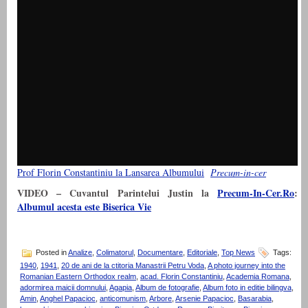
Prof Florin Constantiniu la Lansarea Albumului
Precum-in-cer
VIDEO – Cuvantul Parintelui Justin la
Precum-In-Cer.Ro
:
Albumul acesta este Biserica Vie
Posted in
Analize
,
Colimatorul
,
Documentare
,
Editoriale
,
Top News
Tags:
1940
,
1941
,
20 de ani de la ctitoria Manastrii Petru Voda
,
A photo journey into the
Romanian Eastern Orthodox realm
,
acad. Florin Constantiniu
,
Academia Romana
,
adormirea maicii domnului
,
Agapia
,
Album de fotografie
,
Album foto in editie bilingva
,
Amin
,
Anghel Papacioc
,
anticomunism
,
Arbore
,
Arsenie Papacioc
,
Basarabia
,