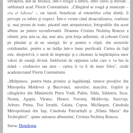
înfrăţirea, atât de firească, într-o religie a iubirii, între cleric şi mirean”,
subliniază acad. Florin Constantiniu. „Călugărul se roagă şi munceşte –
ora et labora!
–, iar laicul, beneficiar al ostenelilor celui dintâi, îl
priveşte cu iubire şi respect. Într-o vreme când desacralizarea, confuzia
şi, mai presus de toate, păcatul sunt atotputernice, fotografiile din acest
album au putere reconfortantă. Doamna Cristina Nichituş Roncea a
izbutit, prin arta sa, dar, mai ales, prin forţa sufletului, să coboare Cerul
pe pământ şi să ne smulgă, fie şi pentru o clipă, din mizeriile
cotidianului, pentru a ne înălţa într-o lume purificată. Cartea de faţă
este, deopotrivă, o sursă de inspiraţie şi o chemare la împărtăşirea unor
valori de esenţă divină. Indiferent de opţiunea celui care o va lua în
mână – credincios sau ateu – cartea îi va fi de mare folos”, crede
academicianul Florin Constantiniu.
„Mulţumesc, pentru buna primire şi îngăduinţă, tuturor preoţilor din
Mitropolia Moldovei şi Bucovinei, surorilor, maicilor, fraţilor şi
călugărilor din Mănăstirile Petru Vodă, Paltin, Sihla, Sihăstria, Secu,
Neamţ, Agapia, Văratec, Humor, Voroneţ, Moldoviţa, Suceviţa,
Arbore, Putna, Trei Ierarhi, Galata, Copou, Miclăuşeni, Catedrala
Mitropolitană din Iaşi, Catedrala Patriarhală şi „Sfânta Maria” din
Techirghiol”, spune autoarea albumului, Cristina Nichituş Roncea.
Sursa:
Doxologia