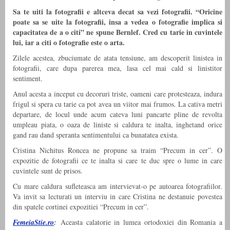
Sa te uiti la fotografii e altceva decat sa vezi fotografii. “Oricine
poate sa se uite la fotografii, insa a vedea o fotografie implica si
capacitatea de a o citi” ne spune Bernlef. Cred cu tarie in cuvintele
lui, iar a citi o fotografie este o arta.
Zilele acestea, zbuciumate de atata tensiune, am descoperit linistea in
fotografii, care dupa parerea mea, lasa cel mai cald si linistitor
sentiment.
Anul acesta a inceput cu decoruri triste, oameni care protesteaza, indura
frigul si spera cu tarie ca pot avea un viitor mai frumos. La cativa metri
departare, de locul unde acum cateva luni pancarte pline de revolta
umpleau piata, o oaza de liniste si caldura te inalta, inghetand orice
gand rau dand speranta sentimentului ca bunatatea exista.
Cristina Nichitus Roncea ne propune sa traim “Precum in cer”. O
expozitie de fotografii ce te inalta si care te duc spre o lume in care
cuvintele sunt de prisos.
Cu mare caldura sufleteasca am intervievat-o pe autoarea fotografiilor.
Va invit sa lecturati un interviu in care Cristina ne destanuie povestea
din spatele cortinei expozitiei “Precum in cer”.
FemeiaStie.ro
:
Aceasta calatorie in lumea ortodoxiei din Romania a