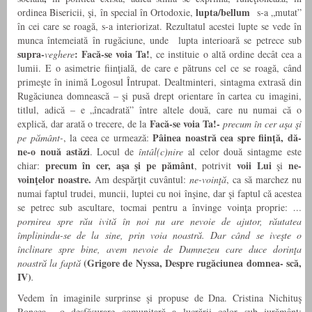
lupta/bellum
ordinea Bisericii, şi, în special în Ortodoxie,
s-a „mutat”
în cei care se roagă, s-a interiorizat. Rezultatul acestei lupte se vede în
munca întemeiată în rugăciune, unde lupta interioară se petrece sub
supra-
: Facă-se voia Ta!
veghere
, ce instituie o altă ordine decât cea a
lumii. E o asimetrie fiinţială, de care e pătruns cel ce se roagă, când
primeşte în inimă Logosul Întrupat. Dealtminteri, sintagma extrasă din
Rugăciunea domnească – şi pusă drept orientare în cartea cu imagini,
titlul, adică – e „încadrată” între altele două, care nu numai că o
Facă-se voia Ta!-
explică, dar arată o trecere, de la
precum în cer aşa şi
Pâinea noastră cea spre fiinţă, dă-
pe pământ-
, la ceea ce urmează:
ne-o nouă astăzi
. Locul de
întâl(c)nire
al celor două sintagme este
precum în cer, aşa şi pe pământ
voii Lui
ne-
chiar:
, potrivit
şi
voinţelor noastre.
Am despărţit cuvântul:
ne-voinţă
, ca să marchez nu
numai faptul trudei, muncii, luptei cu noi înşine, dar şi faptul că acestea
se petrec sub ascultare, tocmai pentru a învinge voinţa proprie:
…
pornirea spre rău ivită în noi nu are nevoie de ajutor, răutatea
împlinindu-se de la sine, prin voia noastră. Dar când se iveşte o
înclinare spre bine, avem nevoie de Dumnezeu care duce dorinţa
(Grigore de Nyssa, Despre rugăciunea domnea- scă,
noastră la faptă
IV)
.
Vedem în imaginile surprinse şi propuse de Dna. Cristina Nichituş
Roncea o desfăşurare comunitară a lucrării celor sub jurământ: