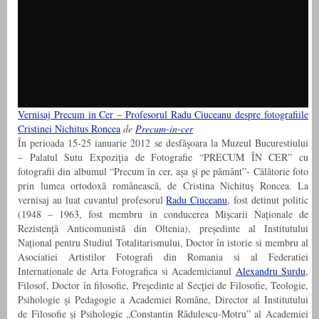
Vernisaj Precum in Cer – Profesorul Radu Ciuceanu despre fotografiile
Cristinei Nichitus Roncea
de
Precum-in-cer
În perioada 15-25 ianuarie 2012 se desfăşoara la Muzeul Bucurestiului
– Palatul Sutu Expoziţia de Fotografie “PRECUM ÎN CER” cu
fotografii din albumul “Precum în cer, aşa şi pe pământ”- Călătorie foto
prin lumea ortodoxă românească, de Cristina Nichituş Roncea. La
vernisaj au luat cuvantul profesorul
Radu Ciuceanu
, fost detinut politic
(1948 – 1963, fost membru in conducerea Mișcarii Naționale de
Rezistență Anticomunistă din Oltenia), președinte al Institutului
Național pentru Studiul Totalitarismului, Doctor în istorie si membru al
Asociatiei Artistilor Fotografi din Romania si al Federatiei
Internationale de Arta Fotografica si Academicianul
Alexandru Surdu
,
Filosof, Doctor în filosofie, Preşedinte al Secţiei de Filosofie, Teologie,
Psihologie şi Pedagogie a Academiei Române, Director al Institutului
de Filosofie şi Psihologie „Constantin Rădulescu-Motru” al Academiei