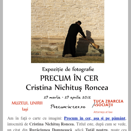
Precum în cer, aşa şi pe pământ
Am în faţă o carte cu imagini:
,
Cristina Nichituş Roncea.
întocmită de
Titlul este, după cum se vede,
Rugăciunea Domnească
Tatăl nostru,
un citat din
, adică
poate cea