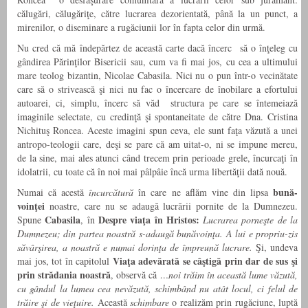
călugări, călugăriţe, către lucrarea dezorientată, până la un punct, a
mirenilor, o diseminare a rugăciunii lor în fapta celor din urmă.
Nu cred că mă îndepărtez de această carte dacă încerc să o înţeleg cu
gândirea Părinţilor Bisericii sau, cum va fi mai jos, cu cea a ultimului
mare teolog bizantin, Nicolae Cabasila. Nici nu o pun într-o vecinătate
care să o strivească şi nici nu fac o încercare de înobilare a efortului
autoarei, ci, simplu, încerc să văd structura pe care se întemeiază
imaginile selectate, cu credinţă şi spontaneitate de către Dna. Cristina
Nichituş Roncea. Aceste imagini spun ceva, ele sunt faţa văzută a unei
antropo-teologii care, deşi se pare că am uitat-o, ni se impune mereu,
de la sine, mai ales atunci când trecem prin perioade grele, încurcaţi în
idolatrii, cu toate că în noi mai pâlpâie încă urma libertăţii dată nouă.
bună-
Numai că acestă
încurcătură
în care ne aflăm vine din lipsa
voinţei
noastre, care nu se adaugă lucrării pornite de la Dumnezeu.
Cabasila
Despre viaţa în Hristos:
Spune
, în
Lucrarea porneşte de la
Dumnezeu; din partea noastră s-adaugă bunăvoinţa. A lui e propriu-zis
săvârşirea, a noastră e numai dorinţa de împreună lucrare.
Şi, undeva
Viaţa adevărată se câştigă prin dar de sus şi
mai jos, tot în capitolul
prin strădania noastră
, observă că
…noi trăim în această lume văzută,
cu gândul la lumea cea nevăzută, schimbând nu atât locul, ci felul de
trăire şi de vieţuire.
Această
schimbare
o realizăm prin rugăciune, luptă