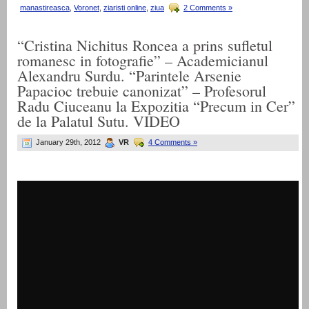
manastireasca
,
Voronet
,
ziaristi online
,
ziua
2 Comments »
“Cristina Nichitus Roncea a prins sufletul
romanesc in fotografie” – Academicianul
Alexandru Surdu. “Parintele Arsenie
Papacioc trebuie canonizat” – Profesorul
Radu Ciuceanu la Expozitia “Precum in Cer”
de la Palatul Sutu. VIDEO
January 29th, 2012
VR
4 Comments »