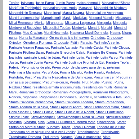
Teofan
,
Isihastru
,
Iustin Parvu
,
Justin Parvu
,
maica domnului
,
Manastirea “Sfanta
Maria” din Techirghiol
,
manastirea petru voda
,
Manastiri
,
Manastiri din Moldova
,
Manastiri din Romania
,
Mantuitorul
,
Marea Neagra
,
Maresalul Ion Antonescu
,
Martirii anticomunisti
,
Marturistitorii
,
Maslu
,
Mediafax
,
Mesterul Manole
,
Miclauseni
,
Mihai Eminescu
,
Miorita
,
Mirungerea
,
Miscarea Legionara
,
Mitropolia
,
Mitropolia
Moldovei si Bucovinei
,
Mitropolitul Teofan
,
Moldovita
,
Monahi
,
Monahii
,
Monahul
Filotheu
,
Mos Craciun
,
Muntii Neamtului
,
Nasterea Maicii Domnului
,
Neamt
,
Nistru
,
nunta
,
Nunta la Manastire
,
On earth as it is in heaven
,
Orthodox
,
Orthodoxy
,
Ortodox
,
Ortodoxia Romana
,
Ortodoxie
,
Paltin
,
Paradis
,
Parintele Arsenie
,
Parintele Arsenie Papacioc
,
Parintele Atanasie
,
Parintele Calciu
,
Parintele Cleopa
,
Parintele Filotheu Balan
,
Parintele Gheorghe Calciu
,
Parintele Ilie Cleopa
,
Parintele
Ioanichie
,
parintele ioanichie balan
,
Parintele Iustin
,
Parintele Iustin Parvu
,
Parintele
Justin
,
Parintele Justin Parvu
,
Parintele Justin pe Frontul de Est
,
Parintele Teofan
,
Pateric
,
Pe-un picior de plai
,
Pe-un picior de plai pe-o gura de rai
,
pelerinaj
,
Pelerinaj la Manastiri
,
Petru Voda
,
Poiana Marului
,
Portile Raiului
,
Portofolio
,
Portofoliu
,
Post
,
Prea Sfanta Nascatoare de Dumnezeu
,
Precum in cer
,
Precum in
cer asa si pe pamant
,
Precum-in-cer.ro
,
Preotia
,
Prut
,
Pustie
,
Pustnic
,
Putna
,
Razboiul Sfant
,
rezistenta armata anticomunista
,
rezistenta din munti
,
Romania
Mare
,
Romanian Orthodoxy
,
Romanian Photographers
,
Romanian Photography
,
Roncea
,
rugaciune
,
Rugaciunea Domneasca
,
Sacrificiu
,
schimbarea la fata
,
Secu
,
Sfanta Cuvioasa Parascheva
,
Sfanta Cuvioasa Teodora
,
Sfanta Parascheva
,
Sfanta Teodora de la Sihla
,
Sfantul Apostol Andrei
,
sfantul arhanghel mihail
,
Sfantul
Daniil Sihastrul
,
Sfantul Paisie
,
Sfantul Paisie de la Neamt
,
Sfantul Pantelimon
,
Sfintele Taine
,
Sfintii Arhangheli
,
Sfintii Arhangheli Mihail si Gavriil
,
sfintii inchisorilor
,
sihastria
,
Sihastru
,
sihla
,
Slava lui Dumnezeu pentru toate
,
Spovedania
,
Staret
,
Stefan cel Mare si Sfant
,
Sucevita
,
Taran
,
Taranul Roman
,
Teodora de la Sihla
,
Totdeauna acum si pururea si in vecii vecilor
,
Transhumanta
,
Transilvania
,
Transilvania Romana
,
Trei Ierarhi
,
Varatec
,
Viata la manastire
,
Viata