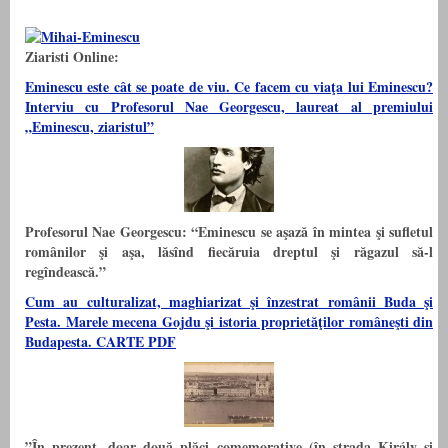
Ziaristi Online:
Eminescu este cât se poate de viu. Ce facem cu viaţa lui Eminescu?
Interviu cu Profesorul Nae Georgescu, laureat al premiului
„Eminescu, ziaristul”
Profesorul Nae Georgescu: “Eminescu se aşază în mintea şi sufletul
românilor şi aşa, lăsînd fiecăruia dreptul şi răgazul să-l
regîndească.”
Cum au culturalizat, maghiarizat şi înzestrat românii Buda şi
Pesta. Marele mecena Gojdu şi istoria proprietăţilor româneşti din
Budapesta. CARTE PDF
”În prezent, doar două plăci comemorative (în strada Király şi