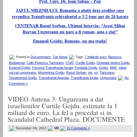
Prof. Univ. Dr. Ioan Sabau – Pop
JAFUL MILENIULUI: Romania a platit deja grofilor care
revendica Transilvania echivalentul a 3,2 tone aur de 24 karate
CENTENAR Raoul Sorban. Ultimul Interviu: “Acest Mihai
Razvan Ungureanu nu pare a fi roman, asta e clar”
Emanoil Gojdu: Romane, nu ma trada!
Posted in
Documentare
,
Top News
Tags:
7 miliarde euro
,
Basescu
,
Budapesta
,
Calin Popescu Tariceanu
,
CSAT
,
Curtile Gojdu
,
Dreptate pentru Gojdu
,
Emanoil Gojdu
,
Forumul Transilvania furata
,
Fundatia Gojdu
,
Gojdu
,
MAE
,
mihai
razvan ungureanu
,
Mostenirea Gojdu
,
Raoul Sorban
,
sie
,
sri
,
Tariceanu
,
Testamentul Gojdu
,
Transilvania Aparata
,
Transilvania furata
,
Ungureanu
No
Comments »
VIDEO Antena 3: Ungureanu a dat
israelienilor Curtile Gojdu, estimate la 1
miliard de euro. La fel a procedat si in
Scandalul Cathedral Plaza. DOCUMENTE
December 7th, 2012
VR
11 Comments »