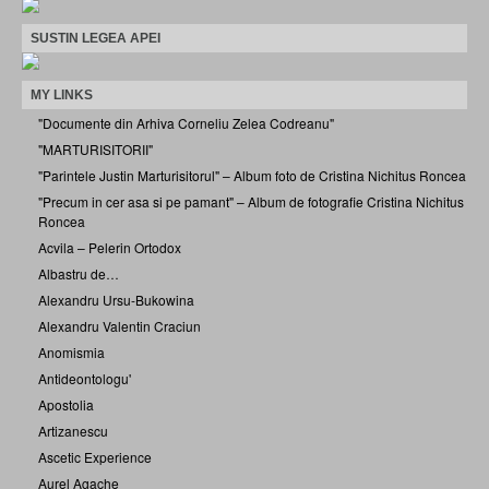
SUSTIN LEGEA APEI
MY LINKS
"Documente din Arhiva Corneliu Zelea Codreanu"
"MARTURISITORII"
"Parintele Justin Marturisitorul" – Album foto de Cristina Nichitus Roncea
"Precum in cer asa si pe pamant" – Album de fotografie Cristina Nichitus
Roncea
Acvila – Pelerin Ortodox
Albastru de…
Alexandru Ursu-Bukowina
Alexandru Valentin Craciun
Anomismia
Antideontologu'
Apostolia
Artizanescu
Ascetic Experience
Aurel Agache