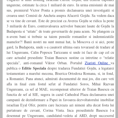
ungurene, estimate la circa 1 miliard de euro. In urma emisiunii de mai
sus, premierul Victor Ponta a promis declansarea unei investigatii si
crearea unei Comisii de Ancheta asupra Afacerii Gojdu. Sa vedem daca
se va tine de cuvant. Este de precizat ca Averea Gojdu se ridica la peste
3 miliarde de Euro, contravaloarea activelor bancare lasate de Gojdu la
Budapesta si “uitate” de toate guvernarile de pana acum. Ne plangem ca
n-avem bani si trebuie sa taiem pensiile romanilor si indemnizatiile
mamelor?! Banii nostri nu sunt numai hat, la Moscova ci si aici, peste
gard, la Budapesta, unde s-a casatorit ultima oara tovarasul de tradare al
lui Ungureanu, Calin Popescu Tariceanu si unde isi face de cap cel cu
care actualul presedinte Traian Basescu sustine ca intretine o “relatie
speciala”, anti-romanul Viktor Orban. Portalul
Ziaristi Online
va
Editie Speciala
publica o
despre tradarea Fundatiei Gojdu, a legatarei
testamentare a marelui mecena, Biserica Ortodoxa Romana, si, in fond,
a Romaniei. Pana atunci, admirati documentul de mai jos, din care veti
afla in final cum fostul sefut al Fundatiei Soros, Mihai Razvan
Ungureanu, ca sef al MAE, recompensat ulterior de Traian Basescu cu
functia de sef al SIE, sugera in cazul Cathedral Plaza declansarea unei
campanii de dezinformare a Papei in favoarea dezvoltatorului imobiliar
israelian Eyal Ofer, pentru care lucreaza azi nimeni alta decat fosta lui
purtatoare de cuvant, Corina Vinta. Inca presedintele Basescu l-a
desemnat pe Ungureanu, candidatul-vedeta al ARD, drept succesorul