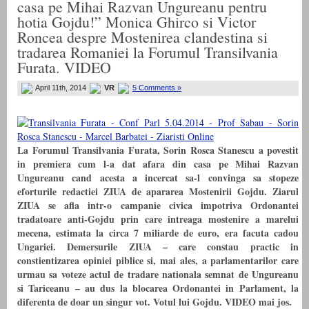
casa pe Mihai Razvan Ungureanu pentru
hotia Gojdu!” Monica Ghirco si Victor
Roncea despre Mostenirea clandestina si
tradarea Romaniei la Forumul Transilvania
Furata. VIDEO
April 11th, 2014
VR
5 Comments »
La Forumul Transilvania Furata, Sorin Rosca Stanescu a povestit
in premiera cum l-a dat afara din casa pe Mihai Razvan
Ungureanu cand acesta a incercat sa-l convinga sa stopeze
eforturile redactiei ZIUA de apararea Mostenirii Gojdu. Ziarul
ZIUA se afla intr-o campanie civica impotriva Ordonantei
tradatoare anti-Gojdu prin care intreaga mostenire a marelui
mecena, estimata la circa 7 miliarde de euro, era facuta cadou
Ungariei. Demersurile ZIUA – care constau practic in
constientizarea opiniei piblice si, mai ales, a parlamentarilor care
urmau sa voteze actul de tradare nationala semnat de Ungureanu
si Tariceanu – au dus la blocarea Ordonantei in Parlament, la
diferenta de doar un singur vot. Votul lui Gojdu. VIDEO mai jos.