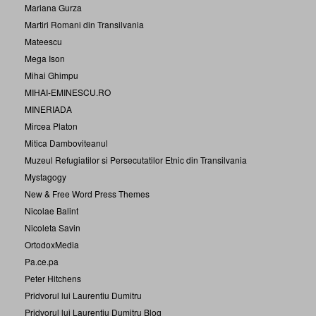
Mariana Gurza
Martiri Romani din Transilvania
Mateescu
Mega Ison
Mihai Ghimpu
MIHAI-EMINESCU.RO
MINERIADA
Mircea Platon
Mitica Damboviteanul
Muzeul Refugiatilor si Persecutatilor Etnic din Transilvania
Mystagogy
New & Free Word Press Themes
Nicolae Balint
Nicoleta Savin
OrtodoxMedia
Pa.ce.pa
Peter Hitchens
Pridvorul lui Laurentiu Dumitru
Pridvorul lui Laurentiu Dumitru Blog