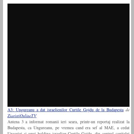
A3: Ungureanu a dat israelienilor Curtile Gojdu de la Budapesta
de
ZiaristiOnlineTV
Antena 3 a informat romanii ieri seara, printr-un reportaj realizat la
Budapesta, ca Ungureanu, pe vremea cand era sef al MAE, a cedat
Ungariei si unui holding israelian Curtile Gojdu, din centrul capitalei