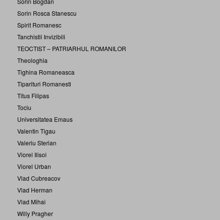
Sorin Bogdan
Sorin Rosca Stanescu
Spirit Romanesc
Tanchistii Invizibili
TEOCTIST – PATRIARHUL ROMANILOR
Theologhia
Tighina Romaneasca
Tiparituri Romanesti
Titus Filipas
Tociu
Universitatea Emaus
Valentin Tigau
Valeriu Sterian
Viorel Ilisoi
Viorel Urban
Vlad Cubreacov
Vlad Herman
Vlad Mihai
Willy Pragher