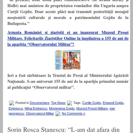
Holló) mai amintesc de proprietatea românilor din Ungaria asupra
Curţii Gojdu. Doar aceste plăci mai transmit posterităţii mesajul
moştenirii culturale şi morale a patrimoniului Gojdu de la
Budapesta.”
Armata României şi ziariştii ei au inaugurat Muzeul Presei
Militare. Felicitarile Ziariştilor Online la împlinirea a 155 de ani de
la apariţia “Observatorului Militar”!
Ieri a fost sărbătoare la Trustul de Presă al Ministerului Apărării
Naționale. S-au aniversat 155 de ani de la apariția primului număr
al publicației “Observatorul militar”.
Posted in
Documentare
,
Top News
Tags:
Curtile Gojdu
,
Emanoil Gojdu
,
Eminescu
,
Mihai Eminescu
,
Mostenirea Gojdu
,
Muzeul Presei Militare
,
nae
georgescu
,
Observatorul Militar
No Comments »
Sorin Rosca Stanescu: “L-am dat afara din