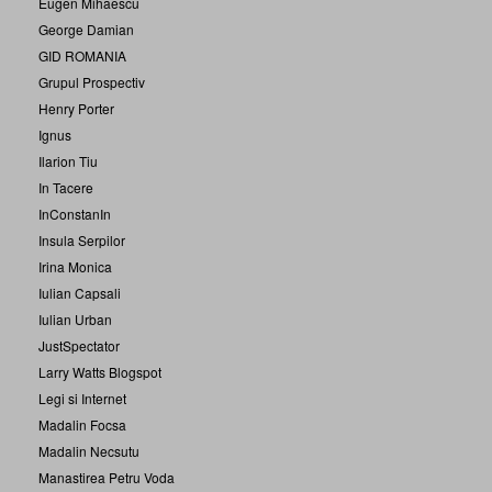
Eugen Mihaescu
George Damian
GID ROMANIA
Grupul Prospectiv
Henry Porter
Ignus
Ilarion Tiu
In Tacere
InConstanIn
Insula Serpilor
Irina Monica
Iulian Capsali
Iulian Urban
JustSpectator
Larry Watts Blogspot
Legi si Internet
Madalin Focsa
Madalin Necsutu
Manastirea Petru Voda