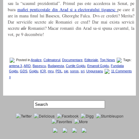
sau la “scaunul prezidential”. Primul pas este accederea in Senat, pe
baza
mafiei penticostale din Arad si a electoratului tiganesc
pe care il
are in mana finul lui Basescu, Gheorghe Falca. Dvs ce credeti? Merita?
Dar serviciile secrete ale Romaniei ce cred? Dar mai exista servicii
secrete
ale
Romaniei? Macar romanii din Arad sa-si spuna cuvantul, la
vot, pe 9 decembrie!
Posted in
Analize
,
Colimatorul
,
Documentare
,
Editoriale
,
Top News
Tags:
antena 3
,
ARD
,
Basescu
,
Budapesta
,
Curtile Gojdu
,
Emanoil Gojdu
,
Fundatia
Gojdu
,
GDS
,
Gojdu
,
ICR
,
mru
,
PDL
,
sie
,
soros
,
sri
,
Ungureanu
11 Comments
»