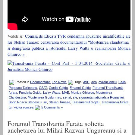
Vedeti si:
Comisa de Etica a TVR condamna abuzurile incalificabile ale
lui Stelian Tanase: cenzurarea documentarului “Mostenirea clandestina”
si denigrarea publica a istoricului Larry Watts si realizatoarei Monica
Ghiurco »
Posted in
Documentare
,
Top News
Tags:
AVH
,
avo
,
avram iancu
,
Calin
Popescu Tariceanu
,
CSAT
,
Curtile Gojdu
,
Emanoil Gojdu
,
Forumul Transilvania
furata
,
Fundatia Gojdu
,
Larry Watts
,
MAE
,
Monica Ghiurco
,
Mostenirea
Clandestina
,
Mostenirea Gojdu
,
mru
,
senat
,
sie
,
siguranta nationala a Romaniei
,
Sorin Rosca Stanescu
,
sri
,
Stelian Tanase
,
Testamentul Gojdu
,
Transilvania furata
,
tvr
,
victor roncea
5 Comments »
Forumul Transilvania Furata solicita
anchetarea lui Mihai Razvan Ungureanu si a