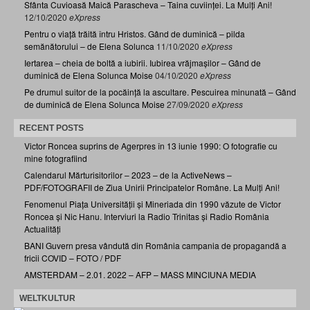
Sfânta Cuvioasă Maică Parascheva – Taina cuviinței. La Mulți Ani!
12/10/2020
eXpress
Pentru o viață trăită întru Hristos. Gând de duminică – pilda
semănătorului – de Elena Solunca
11/10/2020
eXpress
Iertarea – cheia de boltă a iubirii. Iubirea vrăjmașilor – Gând de
duminică de Elena Solunca Moise
04/10/2020
eXpress
Pe drumul suitor de la pocăință la ascultare. Pescuirea minunată – Gând
de duminică de Elena Solunca Moise
27/09/2020
eXpress
RECENT POSTS
Victor Roncea suprins de Agerpres în 13 iunie 1990: O fotografie cu
mine fotografiind
Calendarul Mărturisitorilor – 2023 – de la ActiveNews –
PDF/FOTOGRAFII de Ziua Unirii Principatelor Române. La Mulți Ani!
Fenomenul Piața Universității și Mineriada din 1990 văzute de Victor
Roncea și Nic Hanu. Interviuri la Radio Trinitas și Radio România
Actualități
BANI Guvern presa vândută din România campania de propagandă a
fricii COVID – FOTO / PDF
AMSTERDAM – 2.01. 2022 – AFP – MASS MINCIUNA MEDIA
WELTKULTUR