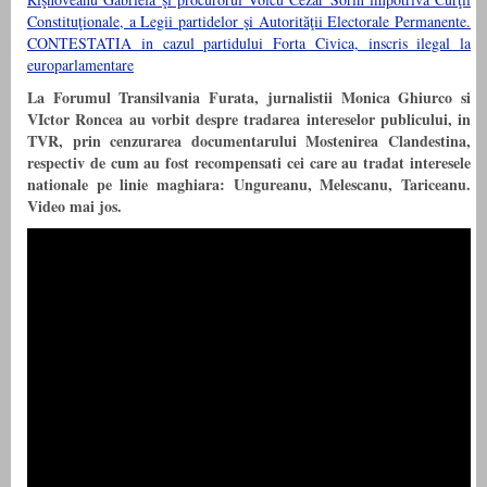
Constituţionale, a Legii partidelor şi Autorităţii Electorale Permanente.
CONTESTATIA in cazul partidului Forta Civica, inscris ilegal la
europarlamentare
La Forumul Transilvania Furata, jurnalistii Monica Ghiurco si
VIctor Roncea au vorbit despre tradarea intereselor publicului, in
TVR, prin cenzurarea documentarului Mostenirea Clandestina,
respectiv de cum au fost recompensati cei care au tradat interesele
nationale pe linie maghiara: Ungureanu, Melescanu, Tariceanu.
Video mai jos.