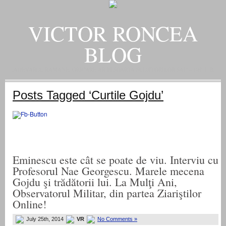
VICTOR RONCEA
BLOG
„ADEVARUL RAMANE, ORICARE AR FI SOARTA SLUJITORILOR SAI" – GH. I. B.
Posts Tagged ‘Curtile Gojdu’
Eminescu este cât se poate de viu. Interviu cu
Profesorul Nae Georgescu. Marele mecena
Gojdu şi trădătorii lui. La Mulţi Ani,
Observatorul Militar, din partea Ziariştilor
Online!
July 25th, 2014
VR
No Comments »