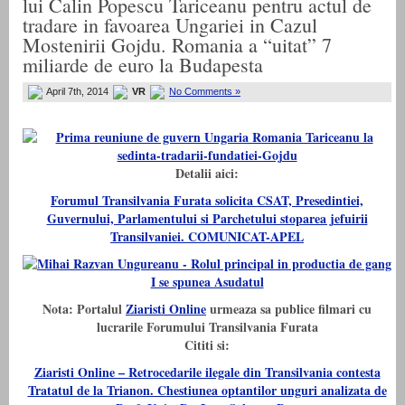
lui Calin Popescu Tariceanu pentru actul de
tradare in favoarea Ungariei in Cazul
Mostenirii Gojdu. Romania a “uitat” 7
miliarde de euro la Budapesta
April 7th, 2014
VR
No Comments »
Detalii aici:
Forumul Transilvania Furata solicita CSAT, Presedintiei,
Guvernului, Parlamentului si Parchetului stoparea jefuirii
Transilvaniei. COMUNICAT-APEL
Nota: Portalul
Ziaristi Online
urmeaza sa publice filmari cu
lucrarile Forumului Transilvania Furata
Cititi si:
Ziaristi Online – Retrocedarile ilegale din Transilvania contesta
Tratatul de la Trianon. Chestiunea optantilor unguri analizata de