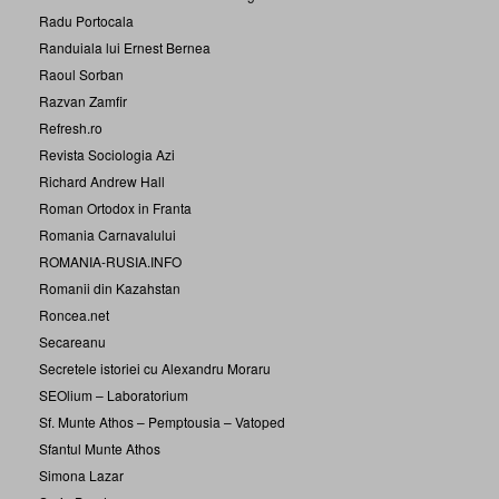
Radu Portocala
Randuiala lui Ernest Bernea
Raoul Sorban
Razvan Zamfir
Refresh.ro
Revista Sociologia Azi
Richard Andrew Hall
Roman Ortodox in Franta
Romania Carnavalului
ROMANIA-RUSIA.INFO
Romanii din Kazahstan
Roncea.net
Secareanu
Secretele istoriei cu Alexandru Moraru
SEOlium – Laboratorium
Sf. Munte Athos – Pemptousia – Vatoped
Sfantul Munte Athos
Simona Lazar