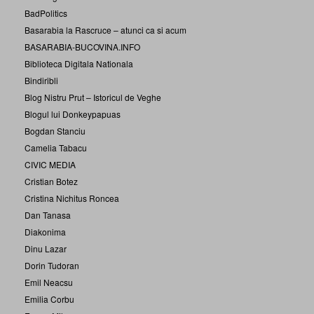
BadPolitics
Basarabia la Rascruce – atunci ca si acum
BASARABIA-BUCOVINA.INFO
Biblioteca Digitala Nationala
Bindiribli
Blog Nistru Prut – Istoricul de Veghe
Blogul lui Donkeypapuas
Bogdan Stanciu
Camelia Tabacu
CIVIC MEDIA
Cristian Botez
Cristina Nichitus Roncea
Dan Tanasa
Diakonima
Dinu Lazar
Dorin Tudoran
Emil Neacsu
Emilia Corbu