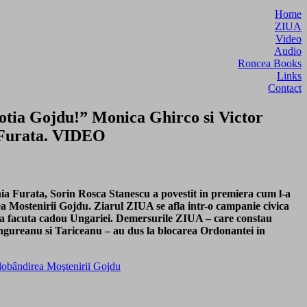
Home
ZIUA
Video
Audio
Roncea Books
Links
Contact
otia Gojdu!” Monica Ghirco si Victor
a Furata. VIDEO
a Furata, Sorin Rosca Stanescu a povestit in premiera cum l-a
a Mostenirii Gojdu. Ziarul ZIUA se afla intr-o campanie civica
era facuta cadou Ungariei. Demersurile ZIUA – care constau
 Ungureanu si Tariceanu – au dus la blocarea Ordonantei in
edobândirea Moştenirii Gojdu