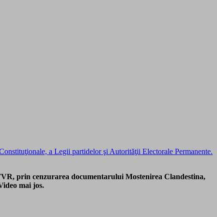
stituţionale, a Legii partidelor şi Autorităţii Electorale Permanente.
n TVR, prin cenzurarea documentarului Mostenirea Clandestina,
Video mai jos.