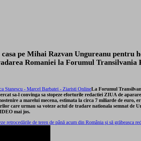
n casa pe Mihai Razvan Ungureanu pentru h
tradarea Romaniei la Forumul Transilvani
La Forumul Transilvani
cat sa-l convinga sa stopeze eforturile redactiei ZIUA de aparare
ostenire a marelui mecena, estimata la circa 7 miliarde de euro, 
entarilor care urmau sa voteze actul de tradare nationala semnat de
VIDEO mai jos.
leze retrocedările de teren de până acum din România şi să grăbeasca r