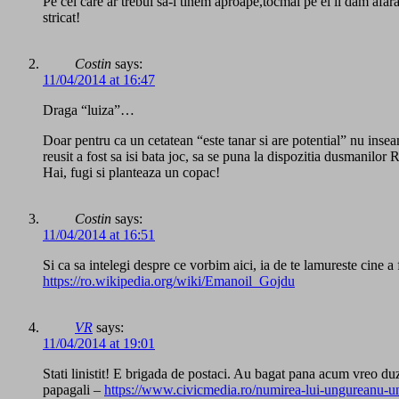
Pe cel care ar trebui sa-l tinem aproape,tocmai pe el il dam af
stricat!
Costin
says:
11/04/2014 at 16:47
Draga “luiza”…
Doar pentru ca un cetatean “este tanar si are potential” nu insea
reusit a fost sa isi bata joc, sa se puna la dispozitia dusmanilor 
Hai, fugi si planteaza un copac!
Costin
says:
11/04/2014 at 16:51
Si ca sa intelegi despre ce vorbim aici, ia de te lamureste cine
https://ro.wikipedia.org/wiki/Emanoil_Gojdu
VR
says:
11/04/2014 at 19:01
Stati linistit! E brigada de postaci. Au bagat pana acum vreo d
papagali –
https://www.civicmedia.ro/numirea-lui-ungureanu-un-