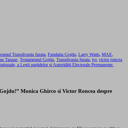
rumul Transilvania furata
,
Fundatia Gojdu
,
Larry Watts
,
MAE
,
ian Tanase
,
Testamentul Gojdu
,
Transilvania furata
,
tvr
,
victor roncea
onale, a Legii partidelor şi Autorităţii Electorale Permanente.
 Gojdu!” Monica Ghirco si Victor Roncea despre