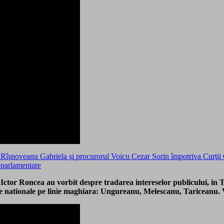
şnoveanu Gabriela şi procurorul Voicu Cezar Sorin împotriva Curţii Con
oparlamentare
Ictor Roncea au vorbit despre tradarea intereselor publicului, i
ele nationale pe linie maghiara: Ungureanu, Melescanu, Tariceanu. 