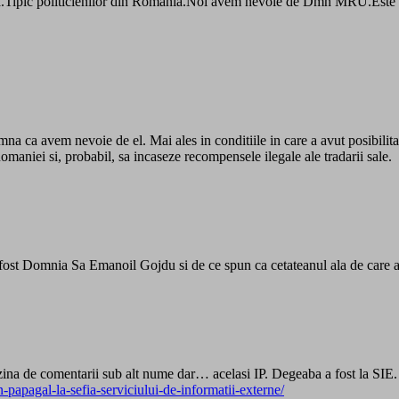
ara.Tipic politicienilor din Romania.Noi avem nevoie de Dmn MRU.Este ta
mna ca avem nevoie de el. Mai ales in conditiile in care a avut posibilit
Romaniei si, probabil, sa incaseze recompensele ilegale ale tradarii sale.
 a fost Domnia Sa Emanoil Gojdu si de ce spun ca cetateanul ala de care 
uzina de comentarii sub alt nume dar… acelasi IP. Degeaba a fost la SI
papagal-la-sefia-serviciului-de-informatii-externe/