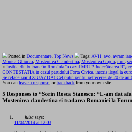
Posted in
Documentare
,
Top News
Tags:
AVH
,
avo
,
avram ian
Monica Ghiurco
,
Mostenirea Clandestina
,
Mostenirea Gojdu
,
mru
,
se
«
Justiţia din butoane în România în cazul MRU? Judecătoarea Rîşnovea
CONTESTATIA in cazul partidului Forta Civica, inscris ilegal la eur
Se reface ziarul ZIUA? DA! Cel putin pentru petrecerea de 20 de ani!
You can
leave a response
, or
trackback
from your own site.
5 Responses to “Sorin Rosca Stanescu: “L-am dat af
Mostenirea clandestina si tradarea Romaniei la For
luiza
says:
11/04/2014 at 12:03