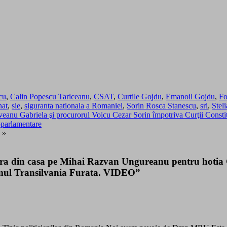
cu
,
Calin Popescu Tariceanu
,
CSAT
,
Curtile Gojdu
,
Emanoil Gojdu
,
Fo
nat
,
sie
,
siguranta nationala a Romaniei
,
Sorin Rosca Stanescu
,
sri
,
Stel
nu Gabriela şi procurorul Voicu Cezar Sorin împotriva Curţii Constituţi
oparlamentare
»
ara din casa pe Mihai Razvan Ungureanu pentru hotia
umul Transilvania Furata. VIDEO”