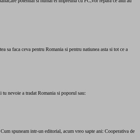
nar,are potential si numai el impreuna cu FC,vor repara ce altii au
atea sa faca ceva pentru Romania si pentru natiunea asta si tot ce a
ai tu nevoie a tradat Romania si poporul sau:
E. Cum spuneam intr-un editorial, acum vreo sapte ani: Cooperativa de