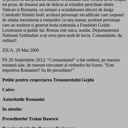
tot prost, de dosarul atat de delicat al relatiilor periclitate dintre
Vatican si Romania, ca urmare a scandaloasei afaceri de langa
Catedralei Sfantul Iosif: aceleasi personaje necalificate care raspund
de relatia inexistenta a romanilor cu tara mama; aceleasi personaje
care au sustinut si generat hotia nationala a Fundatiei Gojdu:
Leusteanul si guliile lui. Reteau este mica, asadar. Departamentul
National Antitradare n-ar avea prea mult de lucru. Comandante, da
ordinul!
ZIUA, 29 Mai 2006
PS 26 Septembrie 2012: “Comandantul” a dat ordinul, pe masura
misiunii sale, de marunt executant al ordinelor lui Soros: “Este
impotriva Romaniei? Sa fie presedinte!”
Petitie pentru respectarea Testamentului Gojdu
Catre:
Autoritatile Romaniei
In atentia:
Presedintelui Traian Basescu