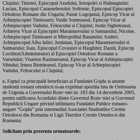
Clujului; Timotei, Episcopul Aradului, Ienopolei si Halmagiului;
Lucian, Episcopul Caransebesului; Sofronie, Episcopul Episcopiei
Ortodoxe Romane din Ungaria; Paisie Lugojanul, Episcop Vicar al
Arhiepiscopiei Timisoarei; Vasile Somesanul, Episcop Vicar al
Arhiepiscopiei Vadului, Feleacului si Clujului; Justin Sigheteanul,
Arhiereu Vicar al Episcopiei Maramuresului si Satmarului; Nicolae,
Arhiepiscopul Timisoarei si Mitropolitul Banatului; Andrei,
Arhiepiscopul Alba Iuliei; Justinian, Episcopul Maramuresului si
Satmarului; Ioan, Episcopul Covasnei si Harghitei; Daniil, Episcop
Loctiitor(Administrator) al Episcopiei Ortodoxe Romane a
Varsetului; Visarion Rasinareanul, Episcop Vicar al Arhiepiscopiei
Sibiului; Irineu Bistriteanul, Episcop Vicar al Arhiepiscopiei
Vadului, Feleacului si Clujului;
c.
Faptul ca principalii beneficiari ai Fundatiei Gojdu si anume
studentii romani ortodocsi si-au exprimat opozitia fata de Ordonanta
de Urgenta a Guvernului Rom~niei nr. 183 din 14 decembrie 2005,
pentru ratificarea Acordului dintre Guvernul Rom~niei si Guvernul
Republicii Ungare privind infiintarea Fundatiei Publice romano-
ungare “Gojdu” prin intermediul Asociatiei Studentilor Crestin
Ortodocsi din Romania si Ligii Tinerilor Crestin Ortodocsi din
Romania;
Solicitam prin prezenta urmatoarele: