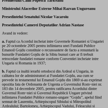
Premierului Calin Popescu Tariceanu
Ministrului Afacerilor Externe Mihai Razvan Ungureanu
Presedintelui Senatului Nicolae Vacaroiu
Presedintelui Camerei Deputatilor Adrian Nastase
Avand in vedere:
a.
Faptul ca Acordul incheiat intre Guvernele Romaniei si Ungariei
pe 20 octombrie 2005 pentru infiintarea unei Fundatii Publice
Emanoil Gojdu constituie o recunoastere de facto a renuntarii la
bunurile Fundatiei Gojdu de la Sibiu bunuri care ar fi trebuit
retrocedate fundatiei romane conform Conventiei incheiate intre
Ungaria si Romania in 1937;
b.
Faptul ca inaltii ierarhi ortodocsi din Ardeal si Ungaria, in
calitatea lor de administratori ai Fundatiei Gojdu, asa cum se
prevede in testamentul lui Emanuil Gojdu din 1869 si-au exprimat
opozitia fata de Ordonanta de Urgenta a Guvernului Rom~niei nr.
183 din 14 decembrie 2005, pentru ratificarea Acordului dintre
Guvernul Rom~niei si Guvernul Republicii Ungare privind
infiintarea Fundatiei Publice romano-ungare “Gojdu”, apelul fiind
semnat de Laurentiu, Arhiepiscopul Sibiului si Mitropolitul
Ardealului; Bartolomeu, Arhiepiscopul Vadului, Feleacului si