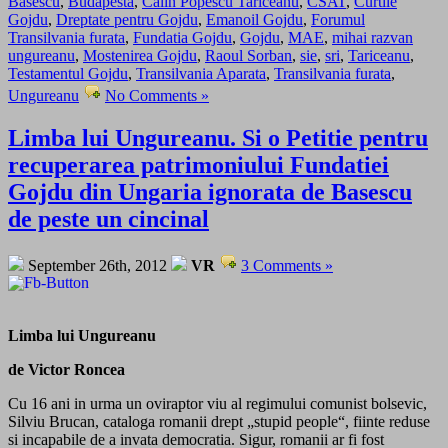
Basescu
,
Budapesta
,
Calin Popescu Tariceanu
,
CSAT
,
Curtile
Gojdu
,
Dreptate pentru Gojdu
,
Emanoil Gojdu
,
Forumul
Transilvania furata
,
Fundatia Gojdu
,
Gojdu
,
MAE
,
mihai razvan
ungureanu
,
Mostenirea Gojdu
,
Raoul Sorban
,
sie
,
sri
,
Tariceanu
,
Testamentul Gojdu
,
Transilvania Aparata
,
Transilvania furata
,
Ungureanu
No Comments »
Limba lui Ungureanu. Si o Petitie pentru
recuperarea patrimoniului Fundatiei
Gojdu din Ungaria ignorata de Basescu
de peste un cincinal
September 26th, 2012
VR
3 Comments »
Limba lui Ungureanu
de Victor Roncea
Cu 16 ani in urma un oviraptor viu al regimului comunist bolsevic,
Silviu Brucan, cataloga romanii drept „stupid people“, fiinte reduse
si incapabile de a invata democratia. Sigur, romanii ar fi fost