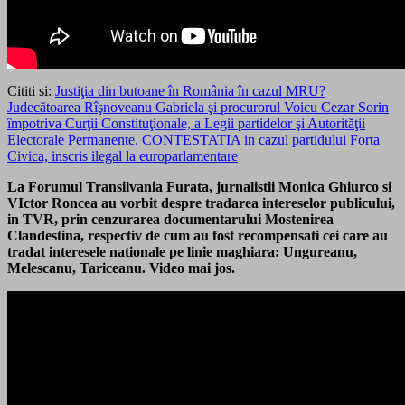
Cititi si:
Justiţia din butoane în România în cazul MRU?
Judecătoarea Rîşnoveanu Gabriela şi procurorul Voicu Cezar Sorin
împotriva Curţii Constituţionale, a Legii partidelor şi Autorităţii
Electorale Permanente. CONTESTATIA in cazul partidului Forta
Civica, inscris ilegal la europarlamentare
La Forumul Transilvania Furata, jurnalistii Monica Ghiurco si
VIctor Roncea au vorbit despre tradarea intereselor publicului,
in TVR, prin cenzurarea documentarului Mostenirea
Clandestina, respectiv de cum au fost recompensati cei care au
tradat interesele nationale pe linie maghiara: Ungureanu,
Melescanu, Tariceanu. Video mai jos.