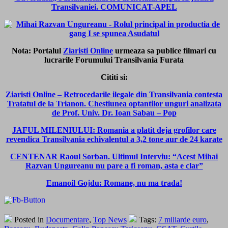
Transilvaniei. COMUNICAT-APEL
Nota: Portalul
Ziaristi Online
urmeaza sa publice filmari cu
lucrarile Forumului Transilvania Furata
Cititi si:
Ziaristi Online – Retrocedarile ilegale din Transilvania contesta
Tratatul de la Trianon. Chestiunea optantilor unguri analizata
de Prof. Univ. Dr. Ioan Sabau – Pop
JAFUL MILENIULUI: Romania a platit deja grofilor care
revendica Transilvania echivalentul a 3,2 tone aur de 24 karate
CENTENAR Raoul Sorban. Ultimul Interviu: “Acest Mihai
Razvan Ungureanu nu pare a fi roman, asta e clar”
Emanoil Gojdu: Romane, nu ma trada!
Posted in
Documentare
,
Top News
Tags:
7 miliarde euro
,