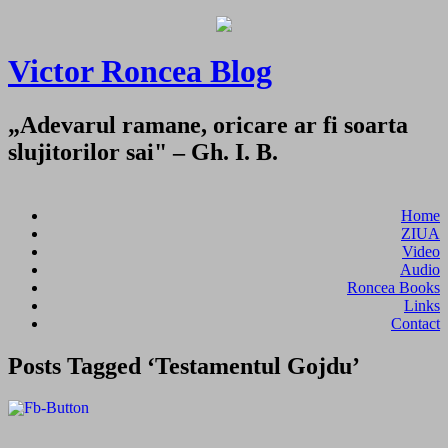
Victor Roncea Blog
„Adevarul ramane, oricare ar fi soarta
slujitorilor sai" – Gh. I. B.
Home
ZIUA
Video
Audio
Roncea Books
Links
Contact
Posts Tagged ‘Testamentul Gojdu’