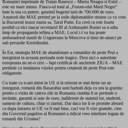
Romaniei imprimate de Traian Basescu – Marea Neagra si Estul –
este un mare minus. Fiasco-ul total al „Forum-ului Marii Negre“
bate la usa cu putere, gaurind bugetul tarii de 700.000 de euro.
Amatorii din MAE pretind pe la usile diplomatiilor straine ca va veni
la Bucuresti insusi maria sa, Tarul Putin. Eu cred ca este foarte
posibil ca nici macar secretarul III al Ambasadei Rusiei sa n-aiba
timp de propaganda ieftina a MAE. Locul i-l va lua poate
ambasadorul numit de Ungureanu la Moscova si tinut de-atunci pe
sub presurile Kremlinului.
În Est, strategia MAE de abandonare a romanilor de peste Prut a
inregistrat in aceasta perioada note tragice. Desi nici o autoritate
europeana nu ne-o cere – fapt certificat de anchetele ZIUA – MAE
pretinde ca instalarea vizelor pentru cetatenii de peste Prut este
obligatorie.
Cu toate ca n-am intrat in UE si la orizont se mai iteste un an
innegurat, romanii din Basarabia sunt hartuiti deja cu ura la granita:
pentru o vizita de cateva zile in Romania ciuntita li se pretinde o
invitatie, garantii si sute de euro, indiferent de statutul lor, studenti,
oameni de cultura, chiar si ziaristi. Dar daca lor li se promite absurd
ca dupa intrarea in UE va fi mai bine, caci vor fi vize gratuite, cine
din Guvernul pagubos al Romaniei a ridicat vreo intrebare legata de
romanii din Ucraina?