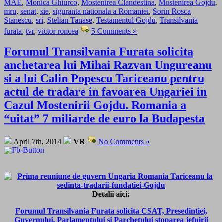
MAE
,
Monica Ghiurco
,
Mostenirea Clandestina
,
Mostenirea Gojdu
,
mru
,
senat
,
sie
,
siguranta nationala a Romaniei
,
Sorin Rosca
Stanescu
,
sri
,
Stelian Tanase
,
Testamentul Gojdu
,
Transilvania
furata
,
tvr
,
victor roncea
5 Comments »
Forumul Transilvania Furata solicita
anchetarea lui Mihai Razvan Ungureanu
si a lui Calin Popescu Tariceanu pentru
actul de tradare in favoarea Ungariei in
Cazul Mostenirii Gojdu. Romania a
“uitat” 7 miliarde de euro la Budapesta
April 7th, 2014
VR
No Comments »
Detalii aici:
Forumul Transilvania Furata solicita CSAT, Presedintiei,
Guvernului, Parlamentului si Parchetului stoparea jefuirii