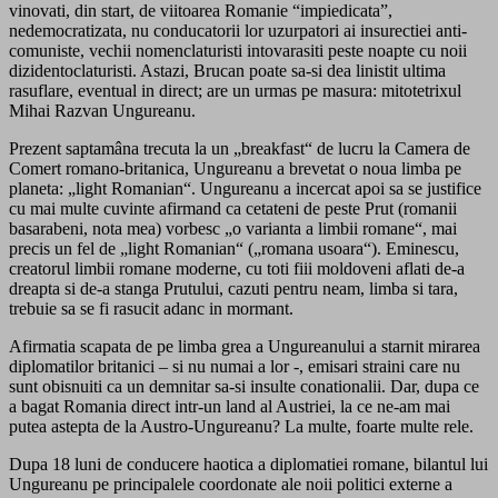
vinovati, din start, de viitoarea Romanie “impiedicata”,
nedemocratizata, nu conducatorii lor uzurpatori ai insurectiei anti-
comuniste, vechii nomenclaturisti intovarasiti peste noapte cu noii
dizidentoclaturisti. Astazi, Brucan poate sa-si dea linistit ultima
rasuflare, eventual in direct; are un urmas pe masura: mitotetrixul
Mihai Razvan Ungureanu.
Prezent saptamâna trecuta la un „breakfast“ de lucru la Camera de
Comert romano-britanica, Ungureanu a brevetat o noua limba pe
planeta: „light Romanian“. Ungureanu a incercat apoi sa se justifice
cu mai multe cuvinte afirmand ca cetateni de peste Prut (romanii
basarabeni, nota mea) vorbesc „o varianta a limbii romane“, mai
precis un fel de „light Romanian“ („romana usoara“). Eminescu,
creatorul limbii romane moderne, cu toti fiii moldoveni aflati de-a
dreapta si de-a stanga Prutului, cazuti pentru neam, limba si tara,
trebuie sa se fi rasucit adanc in mormant.
Afirmatia scapata de pe limba grea a Ungureanului a starnit mirarea
diplomatilor britanici – si nu numai a lor -, emisari straini care nu
sunt obisnuiti ca un demnitar sa-si insulte conationalii. Dar, dupa ce
a bagat Romania direct intr-un land al Austriei, la ce ne-am mai
putea astepta de la Austro-Ungureanu? La multe, foarte multe rele.
Dupa 18 luni de conducere haotica a diplomatiei romane, bilantul lui
Ungureanu pe principalele coordonate ale noii politici externe a