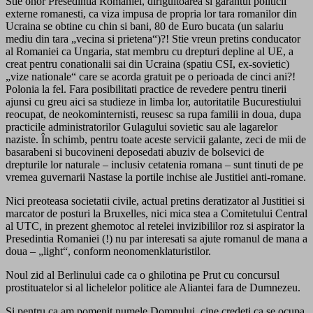
Stie onor Presedintia Romaniei, diriguitoarea si garantul politicii
externe romanesti, ca viza impusa de propria lor tara romanilor din
Ucraina se obtine cu chin si bani, 80 de Euro bucata (un salariu
mediu din tara „vecina si prietena“)?! Stie vreun pretins conducator
al Romaniei ca Ungaria, stat membru cu drepturi depline al UE, a
creat pentru conationalii sai din Ucraina (spatiu CSI, ex-sovietic)
„vize nationale“ care se acorda gratuit pe o perioada de cinci ani?!
Polonia la fel. Fara posibilitati practice de revedere pentru tinerii
ajunsi cu greu aici sa studieze in limba lor, autoritatile Bucurestiului
reocupat, de neokominternisti, reusesc sa rupa familii in doua, dupa
practicile administratorilor Gulagului sovietic sau ale lagarelor
naziste. În schimb, pentru toate aceste servicii galante, zeci de mii de
basarabeni si bucovineni deposedati abuziv de bolsevici de
drepturile lor naturale – inclusiv cetatenia romana – sunt tinuti de pe
vremea guvernarii Nastase la portile inchise ale Justitiei anti-romane.
Nici preoteasa societatii civile, actual pretins deratizator al Justitiei si
marcator de posturi la Bruxelles, nici mica stea a Comitetului Central
al UTC, in prezent ghemotoc al retelei invizibililor roz si aspirator la
Presedintia Romaniei (!) nu par interesati sa ajute romanul de mana a
doua – „light“, conform neonomenklaturistilor.
Noul zid al Berlinului cade ca o ghilotina pe Prut cu concursul
prostituatelor si al lichelelor politice ale Aliantei fara de Dumnezeu.
Si pentru ca am pomenit numele Domnului, cine credeti ca se ocupa,