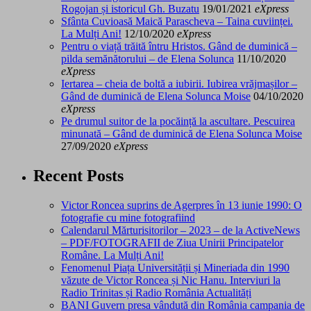
Rogojan și istoricul Gh. Buzatu
19/01/2021
eXpress
Sfânta Cuvioasă Maică Parascheva – Taina cuviinței.
La Mulți Ani!
12/10/2020
eXpress
Pentru o viață trăită întru Hristos. Gând de duminică –
pilda semănătorului – de Elena Solunca
11/10/2020
eXpress
Iertarea – cheia de boltă a iubirii. Iubirea vrăjmașilor –
Gând de duminică de Elena Solunca Moise
04/10/2020
eXpress
Pe drumul suitor de la pocăință la ascultare. Pescuirea
minunată – Gând de duminică de Elena Solunca Moise
27/09/2020
eXpress
Recent Posts
Victor Roncea suprins de Agerpres în 13 iunie 1990: O
fotografie cu mine fotografiind
Calendarul Mărturisitorilor – 2023 – de la ActiveNews
– PDF/FOTOGRAFII de Ziua Unirii Principatelor
Române. La Mulți Ani!
Fenomenul Piața Universității și Mineriada din 1990
văzute de Victor Roncea și Nic Hanu. Interviuri la
Radio Trinitas și Radio România Actualități
BANI Guvern presa vândută din România campania de