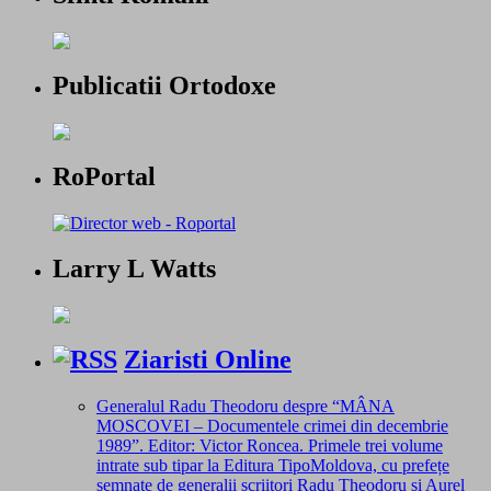
Publicatii Ortodoxe
RoPortal
Larry L Watts
Ziaristi Online
Generalul Radu Theodoru despre “MÂNA
MOSCOVEI – Documentele crimei din decembrie
1989”. Editor: Victor Roncea. Primele trei volume
intrate sub tipar la Editura TipoMoldova, cu prefețe
semnate de generalii scriitori Radu Theodoru și Aurel