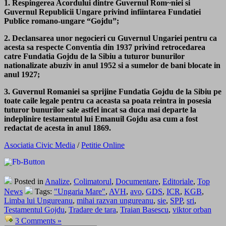
1. Respingerea Acordului dintre Guvernul Rom~niei si
Guvernul Republicii Ungare privind infiintarea Fundatiei
Publice romano-ungare “Gojdu”;
2. Declansarea unor negocieri cu Guvernul Ungariei pentru ca
acesta sa respecte Conventia din 1937 privind retrocedarea
catre Fundatia Gojdu de la Sibiu a tuturor bunurilor
nationalizate abuziv in anul 1952 si a sumelor de bani blocate in
anul 1927;
3. Guvernul Romaniei sa sprijine Fundatia Gojdu de la Sibiu pe
toate caile legale pentru ca aceasta sa poata reintra in posesia
tuturor bunurilor sale astfel incat sa duca mai departe la
indeplinire testamentul lui Emanuil Gojdu asa cum a fost
redactat de acesta in anul 1869.
Asociatia Civic Media
/
Petitie Online
Posted in
Analize
,
Colimatorul
,
Documentare
,
Editoriale
,
Top
News
Tags:
"Ungaria Mare"
,
AVH
,
avo
,
GDS
,
ICR
,
KGB
,
Limba lui Ungureanu
,
mihai razvan ungureanu
,
sie
,
SPP
,
sri
,
Testamentul Gojdu
,
Tradare de tara
,
Traian Basescu
,
viktor orban
3 Comments »