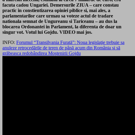
facuta cadou Ungariei. Demersurile ZIUA – care constau
practic in constientizarea opiniei piblice si, mai ales, a
parlamentarilor care urmau sa voteze actul de tradare
nationala semnat de Ungureanu si Tariceanu – au dus la
blocarea Ordonantei in Parlament, la diferenta de doar un
singur vot. Votul lui Gojdu. VIDEO mai jos.
INFO:
Forumul “Transilvania Furată”: Noua legislaţie trebuie sa
anuleze retrocedările de teren de până acum din România şi să
grăbeasca redobândirea Moştenirii Gojdu