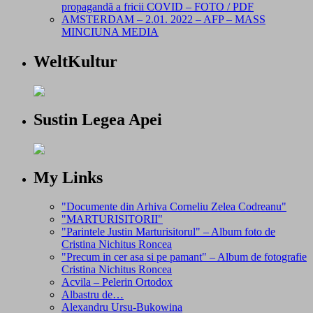
propagandă a fricii COVID – FOTO / PDF
AMSTERDAM – 2.01. 2022 – AFP – MASS
MINCIUNA MEDIA
WeltKultur
Sustin Legea Apei
My Links
"Documente din Arhiva Corneliu Zelea Codreanu"
"MARTURISITORII"
"Parintele Justin Marturisitorul" – Album foto de
Cristina Nichitus Roncea
"Precum in cer asa si pe pamant" – Album de fotografie
Cristina Nichitus Roncea
Acvila – Pelerin Ortodox
Albastru de…
Alexandru Ursu-Bukowina