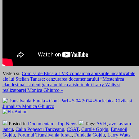
Vedeti si:
Comisa de Etica a TVR condamna abuzurile incalificabile
ale lui Stelian Tanase: cenzurarea documentarului “Mostenirea
clandestina” si denigrarea publica a istoricului Larry Watts si
realizatoarei Monica Ghiurco »
Posted in
Documentare
,
Top News
Tags:
AVH
,
avo
,
avram
iancu
,
Calin Popescu Tariceanu
,
CSAT
,
Curtile Gojdu
,
Emanoil
Gojdu
,
Forumul Transilvania furata
,
Fundatia Gojdu
,
Larry Watts
,