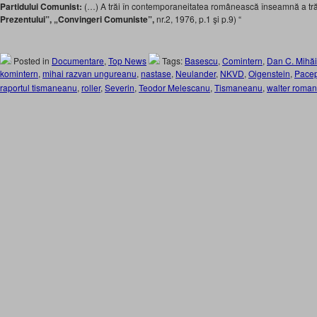
Partidului Comunist:
(…) A trăi în contemporaneitatea românească înseamnă a trăi 
Prezentului”, „Convingeri Comuniste”,
nr.2, 1976, p.1 şi p.9) “
Posted in
Documentare
,
Top News
Tags:
Basescu
,
Comintern
,
Dan C. Mihăi
komintern
,
mihai razvan ungureanu
,
nastase
,
Neulander
,
NKVD
,
Oigenstein
,
Pace
raportul tismaneanu
,
roller
,
Severin
,
Teodor Melescanu
,
Tismaneanu
,
walter roman