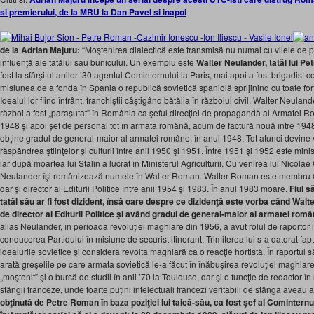
si premierului, de la MRU la Dan Pavel si inapoi
de la Adrian Majuru:
“Moştenirea dialectică este transmisă nu numai cu vilele de pr
influenţă ale tatălui sau bunicului. Un exemplu este
Walter Neulander, tatăl lui P
fost la sfârşitul anilor ’30 agentul Cominternului la Paris, mai apoi a fost brigadist 
misiunea de a fonda în Spania o republică sovietică spaniolă sprijinind cu toate forţ
Idealul lor fiind înfrânt, franchiştii câştigând bătălia în războiul civil, Walter Neu
război a fost „paraşutat” în România ca şeful direcţiei de propagandă al Armatei R
1948 şi apoi şef de personal tot în armata română, acum de factură nouă între 194
obţine gradul de general-maior al armatei române, în anul 1948. Tot atunci devine 
răspândrea ştiinţelor şi culturii între anii 1950 şi 1951. Între 1951 şi 1952 este mini
iar după moartea lui Stalin a lucrat în Ministerul Agriculturii. Cu venirea lui Nicol
Neulander îşi românizează numele în Walter Roman. Walter Roman este membru C
dar şi director al Editurii Politice între anii 1954 şi 1983. În anul 1983 moare.
Fiul s
tatăl său ar fi fost dizident, însă oare despre ce dizidenţă este vorba când Wal
de director al Editurii Politice şi având gradul de general-maior al armatei rom
alias Neulander, în perioada revoluţiei maghiare din 1956, a avut rolul de raportor id
conducerea Partidului în misiune de securist itinerant. Trimiterea lui s-a datorat fap
idealurile sovietice şi considera revolta maghiară ca o reacţie hortistă. În raport
arată greşelile pe care armata sovietică le-a făcut în înăbuşirea revoluţiei maghi
„moştenit” şi o bursă de studii în anii ’70 la Toulouse, dar şi o funcţie de redactor în 
stângii franceze, unde foarte puţini intelectuali francezi veritabili de stânga aveau a
obţinută de Petre Roman în baza poziţiei lui taică-său, ca fost şef al Cominternu