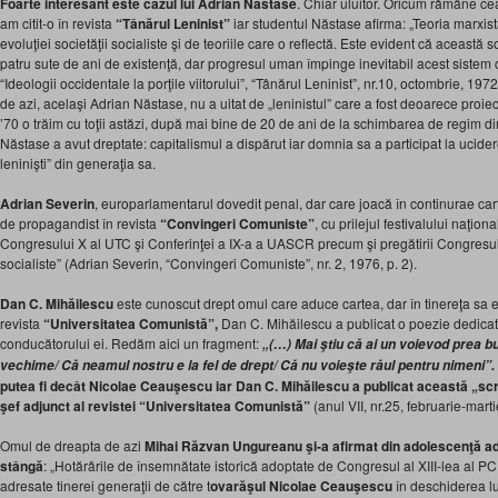
Foarte interesant este cazul lui Adrian Năstase
. Chiar uluitor. Oricum rămâne ce
am citit-o în revista
“Tânărul Leninist”
iar studentul Năstase afirma: „Teoria marxis
evoluţiei societăţii socialiste şi de teoriile care o reflectă. Este evident că această so
patru sute de ani de existenţă, dar progresul uman împinge inevitabil acest sistem c
“Ideologii occidentale la porţile viitorului”, “Tânărul Leninist”, nr.10, octombrie, 1
de azi, acelaşi Adrian Năstase, nu a uitat de „leninistul” care a fost deoarece proie
’70 o trăim cu toţii astăzi, după mai bine de 20 de ani de la schimbarea de regim d
Năstase a avut dreptate: capitalismul a dispărut iar domnia sa a participat la uciderea 
leninişti” din generaţia sa.
Adrian Severin
, europarlamentarul dovedit penal, dar care joacă în continurae cart
de propagandist în revista
“Convingeri Comuniste”
, cu prilejul festivalului naţion
Congresului X al UTC şi Conferinţei a IX-a a UASCR precum şi pregătirii Congresului 
socialiste” (Adrian Severin, “Convingeri Comuniste”, nr. 2, 1976, p. 2).
Dan C. Mihăilescu
este cunoscut drept omul care aduce cartea, dar în tinereţa sa 
revista
“Universitatea Comunistă”,
Dan C. Mihăilescu a publicat o poezie dedicat
conducătorului ei. Redăm aici un fragment:
„(…) Mai ştiu că ai un voievod prea bu
vechime/ Că neamul nostru e la fel de drept/ Că nu voieşte răul pentru nimeni”.
putea fi decât Nicolae Ceauşescu iar Dan C. Mihăilescu a publicat această „scr
şef adjunct al revistei “Universitatea Comunistă”
(anul VII, nr.25, februarie-marti
Omul de dreapta de azi
Mihai Răzvan Ungureanu
şi-a afirmat din adolescenţă 
stângă
: „Hotărârile de însemnătate istorică adoptate de Congresul al XIII-lea al P
adresate tinerei generaţii de către t
ovarăşul Nicolae Ceauşescu
în deschiderea lu