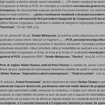
faţa noastră, a elevilor utecişti, sarcini deosebite. (…) Pe deplin conştienţi de sarci
Congresului al XIII-lea al PCR, din indicaţiile şi orientările
secretarului general al 
Ceauşescu
, din documentele suspuse aprobării Forumului tineretului, noi, elevii 
depune toate eforturile (…)
pentru continuarea neabătută a drumului ascendent p
perioada de o efervescenţă fără precedent inaugurată de Congresul al IX-lea 
(Mihai Răzvan Ungureanu, cuvântare în calitate de delegat al Organziaţiei judeţen
Tineretului
”, 19 mai 1985, p.3).
Un alt „democrat” de azi,
Teodor Meleşcanu
, îşi sublinia public adeziunea de comun
publicate în presa vremii. Iată aici un fragment: „(…)
PCR, personal tovarăşul Ni
preţioase contribuţii teoretice şi practice în domeniul dezarmării. Concepţia partidului
obiectivele dezarmării, măsuri prioritare, căile şi modalităţile de realizare a lor, au fo
documentele Congreselor al IX-lea, al X-lea şi al XI-lea, în cuvântarile
tovarăşului
general al PCR
, preşedintre RSR” (
Teodor Meleşcanu, “Flacăra”
, anul 26, nr.31(
Prof. dr. inginer Walter Roman, tatăl lui Petre Roman
, în calitate de „senior Lenin
tinere că sunt „destinate să împlinească obiectivele stabilite de partid în opera de ed
(
Walter Roman, “Imperativul culturii contemporane”, “Tânărul Leninist”
, nr.8, 
“În articolul
„Pulsul Prezentului”,
tânărul absolvent de istorie
Stelian Tănase
a scri
adevărată mişcare democrată, purtătoarea celei mai nobile idealuri de propăşi
dacă nişte calomniatori plătiţi, mercenari ai cuvântului, în slujba unor oficine de spi
cutează, ca nişte trădători de patrie ce sunt, să caute nod în papură din străinătăţil
este pentru că un popor mic îşi afirmă cu vigoare dreptul la o existenţă demnă în r
revoluţionar, a fi comunist înseamnă a fi explorator îndrăzneţ al noului. Se spu