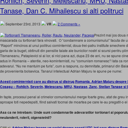
Rohlich, Severin, Melescanu, MRU, Nastas
Tanase, Dan C. Mihailescu si alti politruci
September 23rd, 2013
VR
2 Comments »
Prezint mai jos doua 
mascarada cu tortionari fara vinovati. O “condamnare a comunismului” facuta de 
“Raport” mincinos al unui politruc cominternist, doua-trei-patru institute smechere 
garla de la buget, obtinuti din pensiile taiate ale bunicilor nostri si scursi pentru plim
Tismaneanu, Patapievici si ai lor, si nici pana azi, dupa 23 de ani, nu se spune ci
adus in Romania – atentie, neo-kominternisti, nu “comunism romanesc”! Iata ca rom
adevarul. “Nu ne mantuim pe furis”, cum a raspuns, cu demnitate, primarul din Baia 
de provenienta bolsevica. Tanarul intelectual Adrian Majuru le spune pe nume:
Acesti cominternisti care au distrus si distrug Romania. Adrian Majuru despre 
Cosaşu – Rohlich, Severin, Melescanu, MRU, Nastase, Zanc, Stelian Tanase si 
In fapte, procesul penal al crimelor comunismului merge foarte greu, atat de greu in
aproape toti nepedepsiti, fiind salvati tocmai de moartea pe care le-au pregatit-o ei 
Asa ca ne intrebam: Unde sunt condamnarile adevaratilor tortionari ai poporulu
neulanderii, rolerii, oigensteinii?
Cititi si:
Adrian Majuru incepe un serial despre acesti UTC-isti care distrug Roma