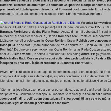
întâmplător astfel că el a devenit la 22 decembrie 1989, alături de Ion Iliescu pr
României eliberate de sub regimul comunist! Ce ipocrizie a sorţii, ca tocmai fiul
premierul celui dintâi guvern democrat al României postcomuniste.
Există o cla
României, de factură cominternistă, pe axa Paris-Spania-Moscova-România.”
“
Veronica Schwefelbe
redactor la Radio în 1949 şi apoi şef secţie la Uniunea Scriitorilor între 1956 şi 19
Baranga
;
Florin Legrel devine Florin Mugur
. Acesta din urmă debutează în suplim
muncitor”
şi apoi este redactor la
„Cartea Românească”
. Poate cel mai controver
tabăra democraţilor este cazul lui
Oscar Rohlich. Oscar Rohlich este cunoscut 
Cosaşu
. Mult declaratul „mare european” de azi a debutat în 1952 cu volumul „S
Română”. De bine ce a servit-o, domnul Oscar Rohlich alias Radu Cosaşu este red
apoi la
„Dilema Veche”
, în serviciul mai tânărului său coleg
Andrei Pleşu
(
foto cu 
Rohlich alias Radu Cosaşu şi-a început activitatea proletcultistă la „Revista Elev
începând cu anul 1949 îl găsim redactor la „Scânteia Tineretului”.
Privind prin filtrul acestor personaje, de la nomenclaturişti la proletcultişti, mulţi încă
imagine a dizidenţei sau a democraţiei, aş putea concluziona că în decembrie 1989,
istoriei, comuniştii internaţionalişti au dat jos un comunist naţionalist, pe Nicolae 
“Oferim mai jos câteva exemple ale unor personaje care au avut o altă credinţă şi o al
dar pe care au schimbat-o mai apoi, au modificat-o radical şi în final au dat-o uitării
„democraţi”; din „roşii” acum sunt „albaştri” şi europeni. Şi ţara este pe mâna l
răspuns legat de haosul şi dezastrul în care trăim.