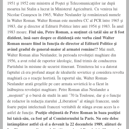
1951 şi 1952 este ministru al Poştei şi Telecomunicaţiilor iar după
moartea lui Stalin a lucrat în Ministerul Agriculturii. Cu venirea lui
Nicolae Ceauşescu în 1965, Walter Neulander îşi românizează numele
în Walter Roman. Walter Roman este membru CC al PCR între 1965 şi
1983, dar şi director al Editurii Politice între anii 1954 şi 1983. În anul
Fiul său, Petre Roman, a susţinut că tatăl său ar fi fost
1983 moare.
dizident, însă oare despre ce dizidenţă este vorba când Walter
Roman moare fiind în funcţia de director al Editurii Politice şi
având gradul de general-maior al armatei române!?
Mai mult,
Walter Roman alias Neulander, în perioada revoluţiei maghiare din
1956, a avut rolul de raportor ideologic, fiind trimis de conducerea
Partidului în misiune de securist itinerant. Trimiterea lui s-a datorat
faptului că era profund ataşat de idealurile sovietice şi considera revolta
maghiară ca o reacţie hortistă. În raportul său, Walter Roman-
Neulander arată greşelile pe care armata sovietică le-a făcut în
înăbuşirea revoluţiei maghiare. Petre Roman alias Neulander a
„moştenit” şi o bursă de studii în anii ’70 la Toulouse, dar şi o funcţie
de redactor în redacţia ziarului „Liberation” al stângii franceze, unde
foarte puţini intelectuali francezi veritabili de stânga aveau acces la o
Poziţie obţinută de Petre Roman în baza poziţiei
astfel de funcţie.
lui taică-său, ca fost şef al Cominternului la Paris. Nu este deloc
întâmplător astfel că el a devenit la 22 decembrie 1989, alături de