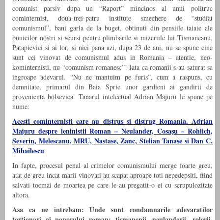
comunist parsiv dupa un “Raport” mincinos al unui politruc
cominternist, doua-trei-patru institute smechere de “studiat
comunismul”, bani garla de la buget, obtinuti din pensiile taiate ale
bunicilor nostri si scursi pentru plimbarile si mizeriile lui Tismaneanu,
Patapievici si ai lor, si nici pana azi, dupa 23 de ani, nu se spune cine
sunt cei vinovat de comunismul adus in Romania – atentie, neo-
kominternisti, nu “comunism romanesc”! Iata ca romanii s-au saturat sa
ingroape adevarul. “Nu ne mantuim pe furis”, cum a raspuns, cu
demnitate, primarul din Baia Sprie unor gardieni ai gandirii de
provenienta bolsevica. Tanarul intelectual Adrian Majuru le spune pe
nume:
Acesti cominternisti care au distrus si distrug Romania. Adrian
Majuru despre leninistii Roman – Neulander, Cosaşu – Rohlich,
Severin, Melescanu, MRU, Nastase, Zanc, Stelian Tanase si Dan C.
Mihailescu
In fapte, procesul penal al crimelor comunismului merge foarte greu,
atat de greu incat marii vinovati au scapat aproape toti nepedepsiti, fiind
salvati tocmai de moartea pe care le-au pregatit-o ei cu scrupulozitate
altora.
Asa ca ne intrebam: Unde sunt condamnarile adevaratilor
tortionari ai poporului roman: tismanenii, neulanderii, rolerii,