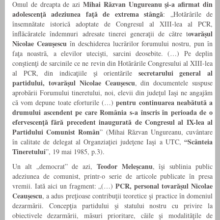
Mihai Răzvan Ungureanu
şi-a afirmat din
Omul de dreapta de azi
adolescenţă adeziunea faţă de extrema stângă
: „Hotărârile de
însemnătate istorică adoptate de Congresul al XIII-lea al PCR,
ovarăşul
înflăcăratele îndemnuri adresate tinerei generaţii de către t
Nicolae Ceauşescu
în deschiderea lucrărilor forumului nostru, pun în
faţa noastră, a elevilor utecişti, sarcini deosebite. (…) Pe deplin
conştienţi de sarcinile ce ne revin din Hotărârile Congresului al XIII-lea
secretarului general al
al PCR, din indicaţiile şi orientările
partidului, tovarăşul Nicolae Ceauşescu
, din documentele suspuse
aprobării Forumului tineretului, noi, elevii din judeţul Iaşi ne angajăm
pentru continuarea neabătută a
că vom depune toate eforturile (…)
drumului ascendent pe care România s-a înscris în perioada de o
efervescenţă fără precedent inaugurată de Congresul al IX-lea al
Partidului Comunist Român
” (Mihai Răzvan Ungureanu, cuvântare
“Scânteia
în calitate de delegat al Organziaţiei judeţene Iaşi a UTC,
Tineretului
”, 19 mai 1985, p.3).
Teodor Meleşcanu
Un alt „democrat” de azi,
, îşi sublinia public
adeziunea de comunist, printr-o serie de articole publicate în presa
PCR, personal tovarăşul Nicolae
vremii. Iată aici un fragment: „(…)
Ceauşescu
, a adus preţioase contribuţii teoretice şi practice în domeniul
dezarmării. Concepţia partidului şi statului nostru cu privire la
obiectivele dezarmării, măsuri prioritare, căile şi modalităţile de