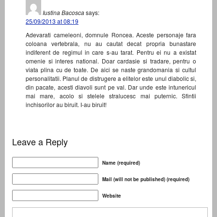
Iustina Bacosca
says:
25/09/2013 at 08:19
Adevarati cameleoni, domnule Roncea. Aceste personaje fara
coloana vertebrala, nu au cautat decat propria bunastare
indiferent de regimul in care s-au tarat. Pentru ei nu a existat
omenie si interes national. Doar cardasie si tradare, pentru o
viata plina cu de toate. De aici se naste grandomania si cultul
personalitatii. Planul de distrugere a elitelor este unul diabolic si,
din pacate, acesti diavoli sunt pe val. Dar unde este intunericul
mai mare, acolo si stelele stralucesc mai puternic. Sfintii
inchisorilor au biruit. I-au biruit!
Leave a Reply
Name (required)
Mail (will not be published) (required)
Website