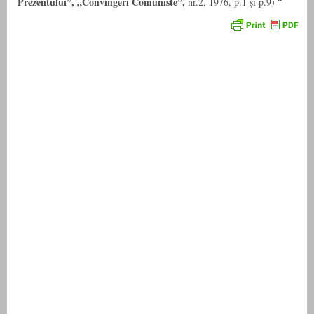
Prezentului”, „Convingeri Comuniste”,
nr.2, 1976, p.1 şi p.9) “