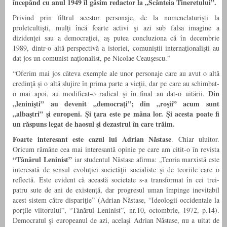
începând cu anul 1949 îl găsim redactor la „Scânteia Tineretului”.
Privind prin filtrul acestor personaje, de la nomenclaturişti la
proletcultişti, mulţi încă foarte activi şi azi sub falsa imagine a
dizidenţei sau a democraţiei, aş putea concluziona că în decembrie
1989, dintr-o altă perspectivă a istoriei, comuniştii internaţionalişti au
dat jos un comunist naţionalist, pe Nicolae Ceauşescu.”
“Oferim mai jos câteva exemple ale unor personaje care au avut o altă
credinţă şi o altă slujire în prima parte a vieţii, dar pe care au schimbat-
Din
o mai apoi, au modificat-o radical şi în final au dat-o uitării.
„leninişti” au devenit „democraţi”; din „roşii” acum sunt
„albaştri” şi europeni. Şi ţara este pe mâna lor. Şi acesta poate fi
un răspuns legat de haosul şi dezastrul în care trăim.
Foarte interesant este cazul lui Adrian Năstase
. Chiar uluitor.
Oricum rămâne cea mai interesantă opinie pe care am citit-o în revista
“Tânărul Leninist”
iar studentul Năstase afirma: „Teoria marxistă este
interesată de sensul evoluţiei societăţii socialiste şi de teoriile care o
reflectă. Este evident că această societate s-a transformat în cei trei-
patru sute de ani de existenţă, dar progresul uman împinge inevitabil
acest sistem către dispariţie” (Adrian Năstase, “Ideologii occidentale la
porţile viitorului”, “Tânărul Leninist”, nr.10, octombrie, 1972, p.14).
Democratul şi europeanul de azi, acelaşi Adrian Năstase, nu a uitat de