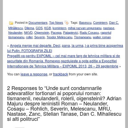
Posted in
Documentare
,
Top News
Tags:
Basescu
,
Comintern
,
Dan C.
Mihăilescu
,
Dilema
,
GDS
,
KGB
,
komintern
,
mihai razvan ungureanu
,
nastase
,
Neulander
,
NKVD
,
Oigenstein
,
Pacepa
,
Patapievici
,
Radu Cosaşu
,
raportul
tismaneanu
,
roller
,
Severin
,
Teodor Melescanu
,
Tismaneanu
,
walter roman
«
Angela merge mai departe. Deci, pana, la urma, i-a prins bine acoperirea
lui Putin. FOTOGRAFIA ZILEI
Pregatiti-va pentru EXPOMIL – cel mai mare targ de tehnica militara si de
securitate din Romania. Romexpo gazduieste a opta editie a Expozitiei
Internationale de Tehnica Militara – EXPOMIL 2013, 26 – 29 septembrie
»
You can
leave a response
, or
trackback
from your own site.
2 Responses to “Unde sunt condamnarile
adevaratilor tortionari ai poporului roman:
tismanenii, neulanderii, rolerii, oigensteinii? Adrian
Majuru despre leninistii Roman – Neulander,
Cosaşu – Rohlich, Severin, Melescanu, MRU,
Nastase, Zanc, Stelian Tanase, Dan C. Mihailescu
si alti politruci”