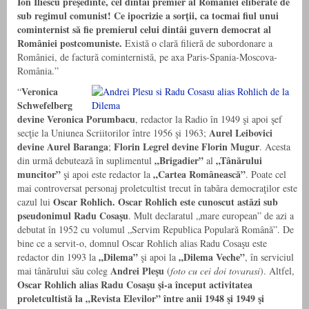
Ion Iliescu preşedinte, cel dintâi premier al României eliberate de
sub regimul comunist! Ce ipocrizie a sorţii, ca tocmai fiul unui
cominternist să fie premierul celui dintâi guvern democrat al
României postcomuniste.
Există o clară filieră de subordonare a
României, de factură cominternistă, pe axa Paris-Spania-Moscova-
România.”
Veronica
“
Schwefelberg
devine Veronica Porumbacu
, redactor la Radio în 1949 şi apoi şef
Aurel Leibovici
secţie la Uniunea Scriitorilor între 1956 şi 1963;
devine Aurel Baranga
Florin Legrel devine Florin Mugur
;
. Acesta
„Brigadier”
„Tânărului
din urmă debutează în suplimentul
al
muncitor”
„Cartea Românească”
şi apoi este redactor la
. Poate cel
mai controversat personaj proletcultist trecut în tabăra democraţilor este
Oscar Rohlich. Oscar Rohlich este cunoscut astăzi sub
cazul lui
pseudonimul Radu Cosaşu
. Mult declaratul „mare european” de azi a
debutat în 1952 cu volumul „Servim Republica Populară Română”. De
bine ce a servit-o, domnul Oscar Rohlich alias Radu Cosaşu este
„Dilema”
„Dilema Veche”
redactor din 1993 la
şi apoi la
, în serviciul
Andrei Pleşu
mai tânărului său coleg
(
foto cu cei doi tovarasi
). Altfel,
Oscar Rohlich alias Radu Cosaşu şi-a început activitatea
proletcultistă la „Revista Elevilor” între anii 1948 şi 1949 şi