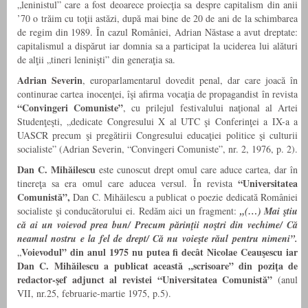
„leninistul” care a fost deoarece proiecţia sa despre capitalism din anii
’70 o trăim cu toţii astăzi, după mai bine de 20 de ani de la schimbarea
de regim din 1989. În cazul României, Adrian Năstase a avut dreptate:
capitalismul a dispărut iar domnia sa a participat la uciderea lui alături
de alţii „tineri leninişti” din generaţia sa.
Adrian Severin
, europarlamentarul dovedit penal, dar care joacă în
continurae cartea inocenţei, îşi afirma vocaţia de propagandist în revista
“Convingeri Comuniste”
, cu prilejul festivalului naţional al Artei
Studenţeşti, „dedicate Congresului X al UTC şi Conferinţei a IX-a a
UASCR precum şi pregătirii Congresului educaţiei politice şi culturii
socialiste” (Adrian Severin, “Convingeri Comuniste”, nr. 2, 1976, p. 2).
Dan C. Mihăilescu
este cunoscut drept omul care aduce cartea, dar în
“Universitatea
tinereţa sa era omul care aducea versul. În revista
Comunistă”,
Dan C. Mihăilescu a publicat o poezie dedicată României
socialiste şi conducătorului ei. Redăm aici un fragment:
„(…) Mai ştiu
că ai un voievod prea bun/ Precum părinţii noştri din vechime/ Că
neamul nostru e la fel de drept/ Că nu voieşte răul pentru nimeni”.
Voievodul” din anul 1975 nu putea fi decât Nicolae Ceauşescu iar
„
Dan C. Mihăilescu a publicat această „scrisoare” din poziţa de
redactor-şef adjunct al revistei “Universitatea Comunistă”
(anul
VII, nr.25, februarie-martie 1975, p.5).