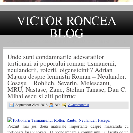
VICTOR RONCEA
BLOG
„ADEVARUL RAMANE, ORICARE AR FI SOARTA SLUJITORILOR SAI" – GH. I. B.
Unde sunt condamnarile adevaratilor
tortionari ai poporului roman: tismanenii,
neulanderii, rolerii, oigensteinii? Adrian
Majuru despre leninistii Roman – Neulander,
Cosaşu – Rohlich, Severin, Melescanu,
MRU, Nastase, Zanc, Stelian Tanase, Dan C.
Mihailescu si alti politruci
September 23rd, 2013
VR
2 Comments »
Prezint mai jos doua materiale importante despre mascarada cu
tortionari fara vinovati. O “condamnare a comunismului” facuta de un