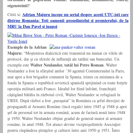
oigensteinii?
Adrian Majuru incepe un serial despre acesti UTC-isti care
Cititi si:
distrug Romania: Toti oamenii presedintelui si premierului, de la
MRU la Dan Pavel si inapoi
Exemple de la Adrian
Majuru:
“Moştenirea dialectică este transmisă nu numai cu vilele de
protocol, dar şi cu sferele de influenţă ale tatălui sau bunicului. Un
Walter Neulander, tatăl lui Petre Roman
exemplu este
. Walter
Neulander a fost la sfârşitul anilor ’30 agentul Cominternului la Paris,
mai apoi a fost brigadist comunist în Spania, trimis cu misiunea de a
fonda în Spania o republică sovietică spaniolă sprijinind cu toate forţele
opoziţia militară anti-Franco. Idealul lor fiind înfrânt, franchiştii
câştigând bătălia în războiul civil, Walter Neulander se refugiază în
URSS. După război a fost „paraşutat” în România ca şeful direcţiei de
propagandă al Armatei Române (încă regale) între 1945 şi 1948 şi apoi
şef de personal tot în armata română, acum de factură nouă între 1948
şi 1950. Walter Neulander obţine gradul de general-maior al armatei
române, în anul 1948. Tot atunci devine vicepreşedintele Asociaţiei
pentru răspândrea ştiinţelor şi culturii între anii 1950 şi 1951. Între