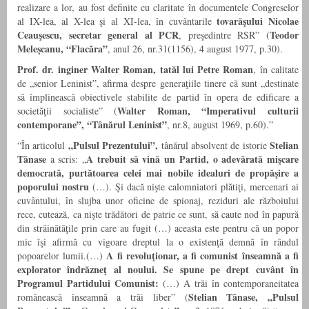
realizare a lor, au fost definite cu claritate în documentele Congreselor
tovarăşului Nicolae
al IX-lea, al X-lea şi al XI-lea, în cuvântarile
Ceauşescu, secretar general al PCR
Teodor
, preşedintre RSR” (
Meleşcanu, “Flacăra”
, anul 26, nr.31(1156), 4 august 1977, p.30).
Prof. dr. inginer Walter Roman, tatăl lui Petre Roman
, în calitate
de „senior Leninist”, afirma despre generaţiile tinere că sunt „destinate
să împlinească obiectivele stabilite de partid în opera de edificare a
Walter Roman, “Imperativul culturii
societăţii socialiste” (
contemporane”, “Tânărul Leninist”
, nr.8, august 1969, p.60).”
„Pulsul Prezentului”,
Stelian
“În articolul
tânărul absolvent de istorie
Tănase
A trebuit să vină un Partid, o adevărată mişcare
a scris: „
democrată, purtătoarea celei mai nobile idealuri de propăşire a
poporului nostru
(…). Şi dacă nişte calomniatori plătiţi, mercenari ai
cuvântului, în slujba unor oficine de spionaj, reziduri ale războiului
rece, cutează, ca nişte trădători de patrie ce sunt, să caute nod în papură
din străinătăţile prin care au fugit (…) aceasta este pentru că un popor
mic îşi afirmă cu vigoare dreptul la o existenţă demnă în rândul
A fi revoluţionar, a fi comunist înseamnă a fi
popoarelor lumii.(…)
explorator îndrăzneţ al noului. Se spune pe drept cuvânt în
Programul Partidului Comunist:
(…) A trăi în contemporaneitatea
Stelian Tănase, „Pulsul
românească înseamnă a trăi liber” (