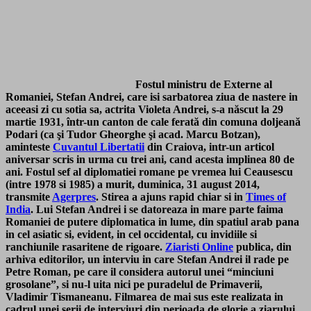
Fostul ministru de Externe al
Romaniei, Stefan Andrei, care isi sarbatorea ziua de nastere in
aceeasi zi cu sotia sa, actrita Violeta Andrei,
s-a născut la 29
martie 1931
, într-un canton de cale ferată din comuna doljeană
Podari (ca şi Tudor Gheorghe şi acad. Marcu Botzan),
aminteste
Cuvantul Libertatii
din Craiova, intr-un articol
aniversar scris in urma cu trei ani, cand acesta implinea 80 de
ani. Fostul sef al diplomatiei romane pe vremea lui Ceausescu
(
intre 1978 si 1985
) a murit, duminica, 31 august 2014,
transmite
Agerpres
. Stirea a ajuns rapid chiar si in
Times of
India
. Lui Stefan Andrei i se datoreaza in mare parte faima
Romaniei de putere diplomatica in lume, din spatiul arab pana
in cel asiatic si, evident, in cel occidental, cu invidiile si
ranchiunile rasaritene de rigoare.
Ziaristi Online
publica, din
arhiva editorilor, un interviu in care Stefan Andrei il rade pe
Petre Roman, pe care il considera autorul unei “minciuni
grosolane”, si nu-l uita nici pe puradelul de Primaverii,
Vladimir Tismaneanu. Filmarea de mai sus este realizata in
cadrul unei serii de interviuri din perioada de glorie a ziarului