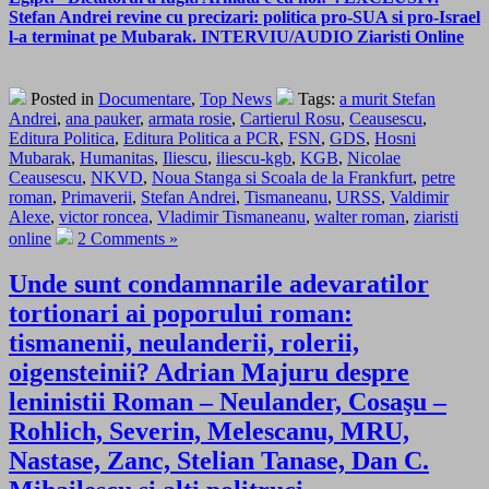
Stefan Andrei revine cu precizari: politica pro-SUA si pro-Israel
l-a terminat pe Mubarak. INTERVIU/AUDIO Ziaristi Online
Posted in
Documentare
,
Top News
Tags:
a murit Stefan
Andrei
,
ana pauker
,
armata rosie
,
Cartierul Rosu
,
Ceausescu
,
Editura Politica
,
Editura Politica a PCR
,
FSN
,
GDS
,
Hosni
Mubarak
,
Humanitas
,
Iliescu
,
iliescu-kgb
,
KGB
,
Nicolae
Ceausescu
,
NKVD
,
Noua Stanga si Scoala de la Frankfurt
,
petre
roman
,
Primaverii
,
Stefan Andrei
,
Tismaneanu
,
URSS
,
Valdimir
Alexe
,
victor roncea
,
Vladimir Tismaneanu
,
walter roman
,
ziaristi
online
2 Comments »
Unde sunt condamnarile adevaratilor
tortionari ai poporului roman:
tismanenii, neulanderii, rolerii,
oigensteinii? Adrian Majuru despre
leninistii Roman – Neulander, Cosaşu –
Rohlich, Severin, Melescanu, MRU,
Nastase, Zanc, Stelian Tanase, Dan C.