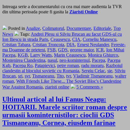
Intreaga serie a documentarului cu cea mai mare audienta la TVR
din ultima perioada poate fi gasita la
Ziaristi Online
Posted in
Analize
,
Colimatorul
,
Documentare
,
Editoriale
,
Top
News
Tags:
Andrei Plesu si Silviu Brucan au facut GDS-ul cu
Ion Iliescu in strada Paris
,
Ceausescu
,
CIA
,
Corneliu Manescu
,
Cristian Tabara
,
Cristian Troncota
,
DIA
,
Ernest Neulander
,
Fereste-
ma Doamne de prieteni
,
FSB
,
GDS
,
george maior
,
ICR
,
Ion Mihai
Pacepa
,
KGB
,
Larry Watts
,
Marin Ceausescu
,
Monica Ghiurco
,
Mostenirea Clandestina
,
nasul
,
neo-kominternul
,
Pacepa
,
Pacepa
Kgb
,
Pacepa Ro
,
Patapievici
,
petre roman
,
radu moraru
,
Razboiul
clandestin al blocului sovietic cu Romania
,
Sergiu Celac
,
sie
,
Silviu
Brucan
,
sri
,
svr
,
Tismaneanu
,
Tito
,
tvr
,
Vladimir Tismaneanu
,
walter
roman
,
With Friends Like These... The Soviet Bloc's Clandestine
War Against Romania
,
ziaristi online
5 Comments »
Ultimul articol al lui Fanus Neagu:
HOITARII. Marele scriitor roman despre
urmasii kominternistilor: cioclii GDS
Tismaneanu, Cornea, eiusdem farinae