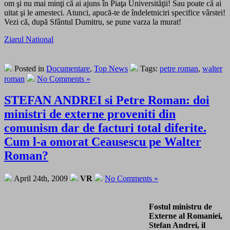
om şi nu mai minţi că ai ajuns în Piaţa Universităţii! Sau poate că ai
uitat şi le amesteci. Atunci, apucă-te de îndeletniciri specifice vârstei!
Vezi că, după Sfântul Dumitru, se pune varza la murat!
Ziarul National
Posted in
Documentare
,
Top News
Tags:
petre roman
,
walter
roman
No Comments »
STEFAN ANDREI si Petre Roman: doi
ministri de externe proveniti din
comunism dar de facturi total diferite.
Cum l-a omorat Ceausescu pe Walter
Roman?
April 24th, 2009
VR
No Comments »
Fostul ministru de
Externe al Romaniei,
Stefan Andrei, il