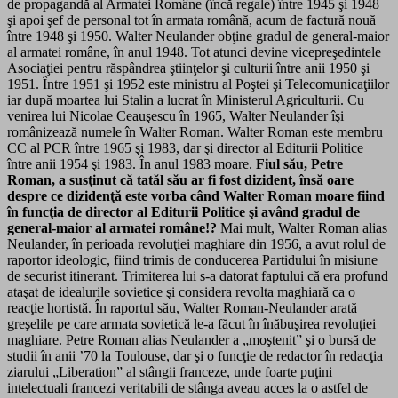
de propagandă al Armatei Române (încă regale) între 1945 şi 1948
şi apoi şef de personal tot în armata română, acum de factură nouă
între 1948 şi 1950. Walter Neulander obţine gradul de general-maior
al armatei române, în anul 1948. Tot atunci devine vicepreşedintele
Asociaţiei pentru răspândrea ştiinţelor şi culturii între anii 1950 şi
1951. Între 1951 şi 1952 este ministru al Poştei şi Telecomunicaţiilor
iar după moartea lui Stalin a lucrat în Ministerul Agriculturii. Cu
venirea lui Nicolae Ceauşescu în 1965, Walter Neulander îşi
românizează numele în Walter Roman. Walter Roman este membru
CC al PCR între 1965 şi 1983, dar şi director al Editurii Politice
între anii 1954 şi 1983. În anul 1983 moare.
Fiul său, Petre
Roman, a susţinut că tatăl său ar fi fost dizident, însă oare
despre ce dizidenţă este vorba când Walter Roman moare fiind
în funcţia de director al Editurii Politice şi având gradul de
general-maior al armatei române!?
Mai mult, Walter Roman alias
Neulander, în perioada revoluţiei maghiare din 1956, a avut rolul de
raportor ideologic, fiind trimis de conducerea Partidului în misiune
de securist itinerant. Trimiterea lui s-a datorat faptului că era profund
ataşat de idealurile sovietice şi considera revolta maghiară ca o
reacţie hortistă. În raportul său, Walter Roman-Neulander arată
greşelile pe care armata sovietică le-a făcut în înăbuşirea revoluţiei
maghiare. Petre Roman alias Neulander a „moştenit” şi o bursă de
studii în anii ’70 la Toulouse, dar şi o funcţie de redactor în redacţia
ziarului „Liberation” al stângii franceze, unde foarte puţini
intelectuali francezi veritabili de stânga aveau acces la o astfel de