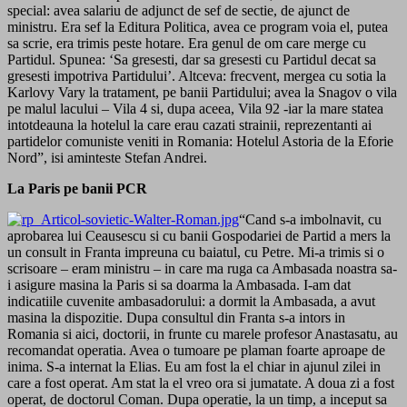
special: avea salariu de adjunct de sef de sectie, de ajunct de
ministru. Era sef la Editura Politica, avea ce program voia el, putea
sa scrie, era trimis peste hotare. Era genul de om care merge cu
Partidul. Spunea: ‘Sa gresesti, dar sa gresesti cu Partidul decat sa
gresesti impotriva Partidului’. Altceva: frecvent, mergea cu sotia la
Karlovy Vary la tratament, pe banii Partidului; avea la Snagov o vila
pe malul lacului – Vila 4 si, dupa aceea, Vila 92 -iar la mare statea
intotdeauna la hotelul la care erau cazati strainii, reprezentanti ai
partidelor comuniste veniti in Romania: Hotelul Astoria de la Eforie
Nord”, isi aminteste Stefan Andrei.
La Paris pe banii PCR
“Cand s-a imbolnavit, cu
aprobarea lui Ceausescu si cu banii Gospodariei de Partid a mers la
un consult in Franta impreuna cu baiatul, cu Petre. Mi-a trimis si o
scrisoare – eram ministru – in care ma ruga ca Ambasada noastra sa-
i asigure masina la Paris si sa doarma la Ambasada. I-am dat
indicatiile cuvenite ambasadorului: a dormit la Ambasada, a avut
masina la dispozitie. Dupa consultul din Franta s-a intors in
Romania si aici, doctorii, in frunte cu marele profesor Anastasatu, au
recomandat operatia. Avea o tumoare pe plaman foarte aproape de
inima. S-a internat la Elias. Eu am fost la el chiar in ajunul zilei in
care a fost operat. Am stat la el vreo ora si jumatate. A doua zi a fost
operat, de doctorul Coman. Dupa operatie, la un timp, a inceput sa