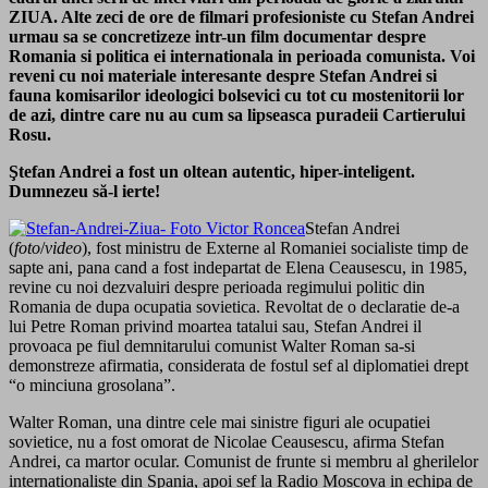
ZIUA. Alte zeci de ore de filmari profesioniste cu Stefan Andrei
urmau sa se concretizeze intr-un film documentar despre
Romania si politica ei internationala in perioada comunista. Voi
reveni cu noi materiale interesante despre Stefan Andrei si
fauna komisarilor ideologici bolsevici cu tot cu mostenitorii lor
de azi, dintre care nu au cum sa lipseasca puradeii Cartierului
Rosu.
Ştefan Andrei a fost un oltean autentic, hiper-inteligent.
Dumnezeu să-l ierte!
Stefan Andrei
(
foto
/
video
), fost ministru de Externe al Romaniei socialiste timp de
sapte ani, pana cand a fost indepartat de Elena Ceausescu, in 1985,
revine cu noi dezvaluiri despre perioada regimului politic din
Romania de dupa ocupatia sovietica. Revoltat de o declaratie de-a
lui Petre Roman privind moartea tatalui sau, Stefan Andrei il
provoaca pe fiul demnitarului comunist Walter Roman sa-si
demonstreze afirmatia, considerata de fostul sef al diplomatiei drept
“o minciuna grosolana”.
Walter Roman, una dintre cele mai sinistre figuri ale ocupatiei
sovietice, nu a fost omorat de Nicolae Ceausescu, afirma Stefan
Andrei, ca martor ocular. Comunist de frunte si membru al gherilelor
internationaliste din Spania, apoi sef la Radio Moscova in echipa de