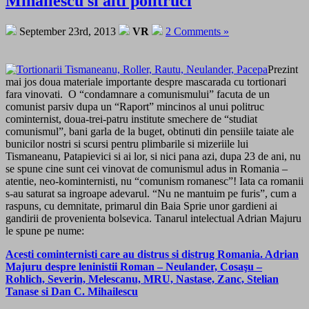
Mihailescu si alti politruci
September 23rd, 2013
VR
2 Comments »
Prezint
mai jos doua materiale importante despre mascarada cu tortionari
fara vinovati. O “condamnare a comunismului” facuta de un
comunist parsiv dupa un “Raport” mincinos al unui politruc
cominternist, doua-trei-patru institute smechere de “studiat
comunismul”, bani garla de la buget, obtinuti din pensiile taiate ale
bunicilor nostri si scursi pentru plimbarile si mizeriile lui
Tismaneanu, Patapievici si ai lor, si nici pana azi, dupa 23 de ani, nu
se spune cine sunt cei vinovat de comunismul adus in Romania –
atentie, neo-kominternisti, nu “comunism romanesc”! Iata ca romanii
s-au saturat sa ingroape adevarul. “Nu ne mantuim pe furis”, cum a
raspuns, cu demnitate, primarul din Baia Sprie unor gardieni ai
gandirii de provenienta bolsevica. Tanarul intelectual Adrian Majuru
le spune pe nume:
Acesti cominternisti care au distrus si distrug Romania. Adrian
Majuru despre leninistii Roman – Neulander, Cosaşu –
Rohlich, Severin, Melescanu, MRU, Nastase, Zanc, Stelian
Tanase si Dan C. Mihailescu