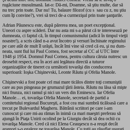
rugăciune musulmană. Iat-o: Dă-mi, Doamne, să ştiu multe, dar să
nu trec prin toate. Dar nu! Tu, balaure filo­zof (cu s sau cu z, nu ştiu
cum îţi convine?), vrei să treci de-a curmezişul prin toate şanţurile.
Adrian Păunescu este, după părerea mea, un poet ex­cep­­ţional.
Uneori cu aspre scăderi. Dar nu asta mi s-a părut că te interesează pe
dumneata, ci faptul că, în timpul co­mu­nismului (adică în timpul vieţii
noastre!), a scris când n-a avut încotro şi versuri închinate regimului
pe care atât de mult îl urăşti, încât îmi vine să cred că eu, şi nu dum­
nea­ta, sunt fiul lui Paul Cornea, fost secretar al CC al UTC între
1948 şi 1954. Domnul Paul Cornea, pentru cultura că­ruia nutresc un
deosebit respect, era în acei ani legătura directă a tuturor
organizaţiilor de tineret cu următorii tovarăşi din conducerea
superioară: Ioşka Chişinevski, Leonte Răutu şi Ofelia Manole.
Chişinevski a fost poate cel mai mare ticălos dintre toţi comuniştii
care au pus pingeaua pe grumazul ţării ăsteia. Răutu nu lăsa să mişte
nici frunza, nici ramul şi nici un vers din Eminescu. Iar Ofelia
Manole… ei, tovarăşa Ofelia Manole, secretară de partid a
comitetului regional Bucu­reşti, a fost cea mai sumbră ticăloasă care a
trecut pe Bulevardul Magheru. Bătrânii scriitori pe care i-am
cunoscut şi care mi-au rămas în inimă ca mari maeştri preferau să
ajun­gă în Piaţa Unirii ocolind pe la Giurgiu decât să dea ochii cu
tovarăşa Manole. Cred că nici Elena Ceauşescu n-a reuşit decât
arareori s-o egaleze pe tovarăşa Manole. Cu toţii au răsuflat uşuraţi