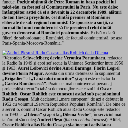
funcţie.
Poziţie obţinută de Petre Roman în baza poziţiei lui
taică-său, ca fost şef al Cominternului la Paris. Nu este deloc
întâmplător astfel că el a devenit la 22 decembrie 1989, alături
de Ion Iliescu preşedinte, cel dintâi premier al României
eliberate de sub regimul comunist! Ce ipocrizie a sorţii, ca
tocmai fiul unui cominternist să fie premierul celui dintâi
guvern democrat al României postcomuniste.
Există o clară
filieră de subordonare a României, de factură cominternistă, pe axa
Paris-Spania-Moscova-România.”
“
Veronica Schwefelberg devine Veronica Porumbacu
, redactor
la Radio în 1949 şi apoi şef secţie la Uniunea Scriitorilor între 1956
şi 1963;
Aurel Leibovici devine Aurel Baranga
;
Florin Legrel
devine Florin Mugur
. Acesta din urmă debutează în suplimentul
„Brigadier”
al
„Tânărului muncitor”
şi apoi este redactor la
„Cartea Românească”
. Poate cel mai controversat personaj
proletcultist trecut în tabăra democraţilor este cazul lui
Oscar
Rohlich. Oscar Rohlich este cunoscut astăzi sub pseudonimul
Radu Cosaşu
. Mult declaratul „mare european” de azi a debutat în
1952 cu volumul „Servim Republica Populară Română”. De bine ce
a servit-o, domnul Oscar Rohlich alias Radu Cosaşu este redactor
din 1993 la
„Dilema”
şi apoi la
„Dilema Veche”
, în serviciul mai
tânărului său coleg
Andrei Pleşu
(
foto cu cei doi tovarasi
). Altfel,
Oscar Rohlich alias Radu Cosaşu şi-a început activitatea