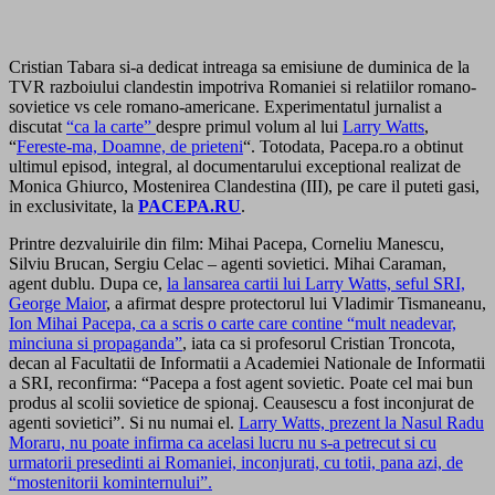
Cristian Tabara si-a dedicat intreaga sa emisiune de duminica de la
TVR razboiului clandestin impotriva Romaniei si relatiilor romano-
sovietice vs cele romano-americane. Experimentatul jurnalist a
discutat
“ca la carte”
despre primul volum al lui
Larry Watts
,
“
Fereste-ma, Doamne, de prieteni
“. Totodata, Pacepa.ro a obtinut
ultimul episod, integral, al documentarului exceptional realizat de
Monica Ghiurco, Mostenirea Clandestina (III), pe care il puteti gasi,
in exclusivitate, la
PACEPA.RU
.
Printre dezvaluirile din film: Mihai Pacepa, Corneliu Manescu,
Silviu Brucan, Sergiu Celac – agenti sovietici. Mihai Caraman,
agent dublu. Dupa ce,
la lansarea cartii lui Larry Watts, seful SRI,
George Maior
, a afirmat despre protectorul lui Vladimir Tismaneanu,
Ion Mihai Pacepa, ca a scris o carte care contine “mult neadevar,
minciuna si propaganda”
, iata ca si profesorul Cristian Troncota,
decan al Facultatii de Informatii a Academiei Nationale de Informatii
a SRI, reconfirma: “Pacepa a fost agent sovietic. Poate cel mai bun
produs al scolii sovietice de spionaj. Ceausescu a fost inconjurat de
agenti sovietici”. Si nu numai el.
Larry Watts, prezent la Nasul Radu
Moraru, nu poate infirma ca acelasi lucru nu s-a petrecut si cu
urmatorii presedinti ai Romaniei, inconjurati, cu totii, pana azi, de
“mostenitorii kominternului”.