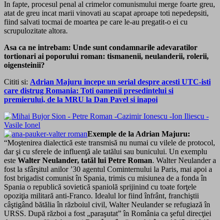
In fapte, procesul penal al crimelor comunismului merge foarte greu,
atat de greu incat marii vinovati au scapat aproape toti nepedepsiti,
fiind salvati tocmai de moartea pe care le-au pregatit-o ei cu
scrupulozitate altora.
Asa ca ne intrebam: Unde sunt condamnarile adevaratilor
tortionari ai poporului roman: tismanenii, neulanderii, rolerii,
oigensteinii?
Cititi si:
Adrian Majuru incepe un serial despre acesti UTC-isti
care distrug Romania: Toti oamenii presedintelui si
premierului, de la MRU la Dan Pavel si inapoi
Exemple de la Adrian Majuru:
“Moştenirea dialectică este transmisă nu numai cu vilele de protocol,
dar şi cu sferele de influenţă ale tatălui sau bunicului. Un exemplu
este
Walter Neulander, tatăl lui Petre Roman
. Walter Neulander a
fost la sfârşitul anilor ’30 agentul Cominternului la Paris, mai apoi a
fost brigadist comunist în Spania, trimis cu misiunea de a fonda în
Spania o republică sovietică spaniolă sprijinind cu toate forţele
opoziţia militară anti-Franco. Idealul lor fiind înfrânt, franchiştii
câştigând bătălia în războiul civil, Walter Neulander se refugiază în
URSS. După război a fost „paraşutat” în România ca şeful direcţiei