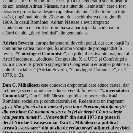
Leninist”, nr.10, octombrie, 1972, p.14). Democratul şi europeanul
de azi, acelaşi Adrian Năstase, nu a uitat de „leninistul” care a fost
deoarece proiecţia sa despre capitalism din anii ’70 o trăim cu toţii
astăzi, după mai bine de 20 de ani de la schimbarea de regim din
1989. În cazul României, Adrian Năstase a avut dreptate:
capitalismul a dispărut iar domnia sa a participat la uciderea lui
alături de alţii „tineri leninişti” din generaţia sa.
Adrian Severin
, europarlamentarul dovedit penal, dar care joacă în
continurae cartea inocenţei, îşi afirma vocaţia de propagandist în
revista
“Convingeri Comuniste”
, cu prilejul festivalului naţional al
Artei Studenţeşti, „dedicate Congresului X al UTC şi Conferinţei a
IX-a a UASCR precum şi pregătirii Congresului educaţiei politice şi
culturii socialiste” (Adrian Severin, “Convingeri Comuniste”, nr. 2,
1976, p. 2).
Dan C. Mihăilescu
este cunoscut drept omul care aduce cartea, dar
în tinereţa sa era omul care aducea versul. În revista
“Universitatea
Comunistă”,
Dan C. Mihăilescu a publicat o poezie dedicată
României socialiste şi conducătorului ei. Redăm aici un fragment:
„(…) Mai ştiu că ai un voievod prea bun/ Precum părinţii noştri
din vechime/ Că neamul nostru e la fel de drept/ Că nu voieşte
răul pentru nimeni”.
„
Voievodul” din anul 1975 nu putea fi
decât Nicolae Ceauşescu iar Dan C. Mihăilescu a publicat
această „scrisoare” din poziţa de redactor-şef adjunct al revistei