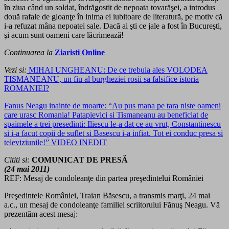
în ziua când un soldat, îndrăgostit de nepoata tovarăşei, a introdus
două rafale de gloanţe în inima ei iubitoare de literatură, pe motiv că
i-a refuzat mâna nepoatei sale. Dacă ai şti ce jale a fost în Bucureşti,
şi acum sunt oameni care lăcrimează!
Continuarea la
Ziaristi Online
V
ezi si:
MIHAI UNGHEANU: De ce trebuia ales VOLODEA
TISMANEANU, un fiu al burgheziei rosii sa falsifice istoria
ROMANIEI?
Fanus Neagu inainte de moarte: “Au pus mana pe tara niste oameni
care urasc Romania! Patapievici si Tismaneanu au beneficiat de
spaimele a trei presedinti: Iliescu le-a dat ce au vrut, Constantinescu
si i-a facut copii de suflet si Basescu i-a infiat. Tot ei conduc presa si
televiziunile!” VIDEO INEDIT
Cititi si:
COMUNICAT DE PRESĂ
(24 mai 2011)
REF: Mesaj de condoleanţe din partea preşedintelui României
Preşedintele României, Traian Băsescu, a transmis marţi, 24 mai
a.c., un mesaj de condoleanţe familiei scriitorului Fănuş Neagu. Vă
prezentăm acest mesaj: