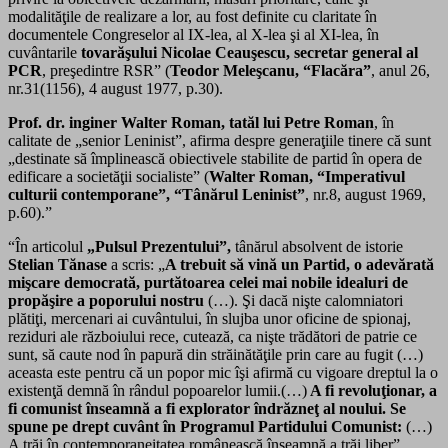
modalităţile de realizare a lor, au fost definite cu claritate în
documentele Congreselor al IX-lea, al X-lea şi al XI-lea, în
cuvântarile
tovarăşului Nicolae Ceauşescu, secretar general al
PCR
, preşedintre RSR” (
Teodor Meleşcanu, “Flacăra”
, anul 26,
nr.31(1156), 4 august 1977, p.30).
Prof. dr. inginer Walter Roman, tatăl lui Petre Roman
, în
calitate de „senior Leninist”, afirma despre generaţiile tinere că sunt
„destinate să împlinească obiectivele stabilite de partid în opera de
edificare a societăţii socialiste” (
Walter Roman, “Imperativul
culturii contemporane”, “Tânărul Leninist”
, nr.8, august 1969,
p.60).”
“În articolul
„Pulsul Prezentului”,
tânărul absolvent de istorie
Stelian Tănase
a scris: „
A trebuit să vină un Partid, o adevărată
mişcare democrată, purtătoarea celei mai nobile idealuri de
propăşire a poporului nostru
(…). Şi dacă nişte calomniatori
plătiţi, mercenari ai cuvântului, în slujba unor oficine de spionaj,
reziduri ale războiului rece, cutează, ca nişte trădători de patrie ce
sunt, să caute nod în papură din străinătăţile prin care au fugit (…)
aceasta este pentru că un popor mic îşi afirmă cu vigoare dreptul la o
existenţă demnă în rândul popoarelor lumii.(…)
A fi revoluţionar, a
fi comunist înseamnă a fi explorator îndrăzneţ al noului. Se
spune pe drept cuvânt în Programul Partidului Comunist:
(…)
A trăi în contemporaneitatea românească înseamnă a trăi liber”