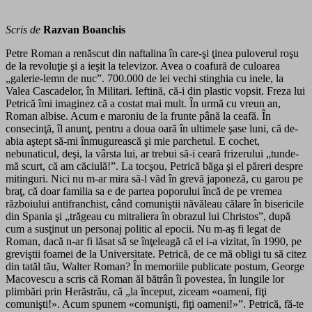
Scris de
Razvan Boanchis
Petre Roman a renăscut din naftalina în care-şi ţinea puloverul roşu
de la revoluţie şi a ieşit la televizor. Avea o coafură de culoarea
„galerie-lemn de nuc”. 700.000 de lei vechi stinghia cu inele, la
Valea Cascadelor, în Militari. Ieftină, că-i din plastic vopsit. Freza lui
Petrică îmi imaginez că a costat mai mult. În urmă cu vreun an,
Roman albise. Acum e maroniu de la frunte până la ceafă. În
consecinţă, îl anunţ, pentru a doua oară în ultimele şase luni, că de-
abia aştept să-mi înmugurească şi mie parchetul. E cochet,
nebunaticul, deşi, la vârsta lui, ar trebui să-i ceară frizerului „tunde-
mă scurt, că am căciulă!”. La tocşou, Petrică băga şi el păreri despre
mitinguri. Nici nu m-ar mira să-l văd în grevă japoneză, cu garou pe
braţ, că doar familia sa e de partea poporului încă de pe vremea
războiului antifranchist, când comuniştii năvăleau călare în bisericile
din Spania şi „trăgeau cu mitraliera în obrazul lui Christos”, după
cum a susţinut un personaj politic al epocii. Nu m-aş fi legat de
Roman, dacă n-ar fi lăsat să se înţeleagă că el i-a vizitat, în 1990, pe
greviştii foamei de la Universitate. Petrică, de ce mă obligi tu să citez
din tatăl tău, Walter Roman? În memoriile publicate postum, George
Macovescu a scris că Roman ăl bătrân îi povestea, în lungile lor
plimbări prin Herăstrău, că „la început, ziceam «oameni, fiţi
comunişti!». Acum spunem «comunişti, fiţi oameni!»”. Petrică, fă-te