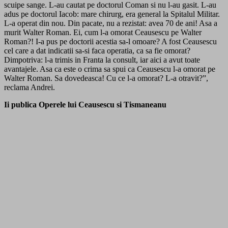
scuipe sange. L-au cautat pe doctorul Coman si nu l-au gasit. L-au
adus pe doctorul Iacob: mare chirurg, era general la Spitalul Militar.
L-a operat din nou. Din pacate, nu a rezistat: avea 70 de ani! Asa a
murit Walter Roman. Ei, cum l-a omorat Ceausescu pe Walter
Roman?! I-a pus pe doctorii acestia sa-l omoare? A fost Ceausescu
cel care a dat indicatii sa-si faca operatia, ca sa fie omorat?
Dimpotriva: l-a trimis in Franta la consult, iar aici a avut toate
avantajele. Asa ca este o crima sa spui ca Ceausescu l-a omorat pe
Walter Roman. Sa dovedeasca! Cu ce l-a omorat? L-a otravit?”,
reclama Andrei.
Ii publica Operele lui Ceausescu si Tismaneanu