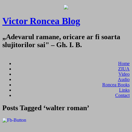
Victor Roncea Blog
„Adevarul ramane, oricare ar fi soarta
slujitorilor sai" – Gh. I. B.
Home
ZIUA
Video
Audio
Roncea Books
Links
Contact
Posts Tagged ‘walter roman’