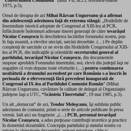
“Universitatea Comunistă”
(anul VII, nr.25, februarie-martie
1975, p.5).
Omul de dreapta de azi
Mihai Răzvan Ungureanu
şi-a afirmat
din adolescenţă adeziunea faţă de extrema stângă
: „Hotărârile de
însemnătate istorică adoptate de Congresul al XIII-lea al PCR,
înflăcăratele îndemnuri adresate tinerei generaţii de către t
ovarăşul
Nicolae Ceauşescu
în deschiderea lucrărilor forumului nostru, pun
în faţa noastră, a elevilor utecişti, sarcini deosebite. (…) Pe deplin
conştienţi de sarcinile ce ne revin din Hotărârile Congresului al XIII-
lea al PCR, din indicaţiile şi orientările
secretarului general al
partidului, tovarăşul Nicolae Ceauşescu
, din documentele
suspuse aprobării Forumului tineretului, noi, elevii din judeţul Iaşi ne
angajăm că vom depune toate eforturile (…)
pentru continuarea
neabătută a drumului ascendent pe care România s-a înscris în
perioada de o efervescenţă fără precedent inaugurată de
Congresul al IX-lea al Partidului Comunist Român
” (Mihai
Răzvan Ungureanu, cuvântare în calitate de delegat al Organziaţiei
judeţene Iaşi a UTC,
“Scânteia Tineretului
”, 19 mai 1985, p.3).
Un alt „democrat” de azi,
Teodor Meleşcanu
, îşi sublinia public
adeziunea de comunist, printr-o serie de articole publicate în presa
vremii. Iată aici un fragment: „(…)
PCR, personal tovarăşul
Nicolae Ceauşescu
, a adus preţioase contribuţii teoretice şi practice
în domeniul dezarmării. Concepţia partidului şi statului nostru cu
privire la obiectivele dezarmării, măsuri prioritare, căile şi