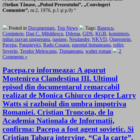
(
Stelian Tănase, „Pulsul Prezentului”, „Convingeri
Comuniste”,
nr.2, 1976, p.1 şi p.9) “
Posted in
Documentare
,
Top News
Tags:
Basescu
,
Comintern
,
Dan C. Mihăilescu
,
Dilema
,
GDS
,
KGB
,
komintern
,
mihai razvan ungureanu
,
nastase
,
Neulander
,
NKVD
,
Oigenstein
,
Pacepa
,
Patapievici
,
Radu Cosaşu
,
raportul tismaneanu
,
roller
,
Severin
,
Teodor Melescanu
,
Tismaneanu
,
walter roman
2
Comments »
Pacepa.ro informeaza: A aparut
Mostenirea Clandestina III. Ultimul
episod din documentarul remarcabil
realizat de Monica Ghiurco despre Larry
Watts si razboiul din umbra impotriva
Romaniei. Cristian Troncota, de la
Academia Nationala de Informatii,
confirma: Pacepa a fost agent sovietic. Si
Cristian Tabara intervine, “Ca la carte”.