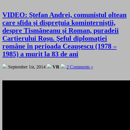
VIDEO: Ştefan Andrei, comunistul oltean
care sfida şi dispreţuia kominterniştii,
despre Tismăneanu şi Roman, puradeii
Cartierului Roşu. Şeful diplomaţiei
române în perioada Ceauşescu (1978 –
1985) a murit la 83 de ani
September 1st, 2014
VR
2 Comments »