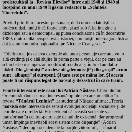
proletcultistă la „Revista Elevilor” între anii 1948 şi 1949 şi
începând cu anul 1949 îl găsim redactor la „Scânteia
Tineretului”.
Privind prin filtrul acestor personaje, de la nomenclaturişti la
proletcultişti, mulţi încă foarte activi şi azi sub falsa imagine a
dizidenţei sau a democraţiei, aş putea concluziona că în decembrie
1989, dintr-o altă perspectivă a istoriei, comuniştii internaţionalişti au
dat jos un comunist naţionalist, pe Nicolae Ceauşescu.”
“Oferim mai jos câteva exemple ale unor personaje care au avut o
altă credinţă şi o altă slujire în prima parte a vieţii, dar pe care au
schimbat-o mai apoi, au modificat-o radical şi în final au dat-o
uitării.
Din „leninişti” au devenit „democraţi”; din „roşii” acum
sunt „albaştri” şi europeni. Şi ţara este pe mâna lor. Şi acesta
poate fi un răspuns legat de haosul şi dezastrul în care trăim.
Foarte interesant este cazul lui Adrian Năstase
. Chiar uluitor.
Oricum rămâne cea mai interesantă opinie pe care am citit-o în
revista
“Tânărul Leninist”
iar studentul Năstase afirma: „Teoria
marxistă este interesată de sensul evoluţiei societăţii socialiste şi de
teoriile care o reflectă. Este evident că această societate s-a
transformat în cei trei-patru sute de ani de existenţă, dar progresul
uman împinge inevitabil acest sistem către dispariţie” (Adrian
Năstase, “Ideologii occidentale la porţile viitorului”, “Tânărul