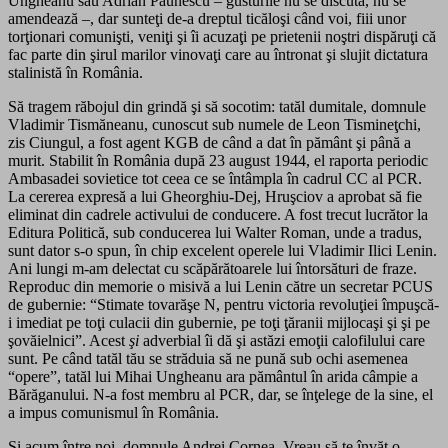
Ungheanu sau Adrian Păunescu – gusturile nu se discută, nu se
amendează –, dar sunteţi de-a dreptul ticăloşi când voi, fiii unor
torţionari comunişti, veniţi şi îi acuzaţi pe prietenii noştri dispăruţi că
fac parte din şirul marilor vinovaţi care au întronat şi slujit dictatura
stalinistă în România.
Să tragem răbojul din grindă şi să socotim: tatăl dumitale, domnule
Vladimir Tismăneanu, cunoscut sub nu­me­le de Leon Tismineţchi,
zis Ciungul, a fost agent KGB de când a dat în pământ şi până a
murit. Stabilit în România după 23 august 1944, el raporta periodic
Ambasadei sovie­ti­ce tot ceea ce se întâmpla în cadrul CC al PCR.
La cererea expresă a lui Gheorghiu-Dej, Hruşciov a aprobat să fie
eli­mi­nat din cadrele activului de conducere. A fost trecut lu­crător la
Editura Politică, sub conducerea lui Walter Roman, unde a tradus,
sunt dator s-o spun, în chip excelent ope­re­le lui Vladimir Ilici Lenin.
Ani lungi m-am delectat cu scă­pă­rătoarele lui întorsături de fraze.
Reproduc din memorie o misivă a lui Lenin către un secretar PCUS
de gubernie: “Sti­mate tovarăşe N, pentru victoria revoluţiei împuşcă-
i imediat pe toţi culacii din gubernie, pe toţi ţăranii mijlocaşi şi şi pe
şovăielnici”. Acest
şi
adverbial îi dă şi astăzi emo­ţii calofilului care
sunt. Pe când tatăl tău se străduia să ne pună sub ochi asemenea
“opere”, tatăl lui Mihai Un­gheanu ara pământul în arida câmpie a
Bărăganului. N-a fost membru al PCR, dar, se înţelege de la sine, el
a impus comunismul în România.
Şi acum între noi, domnule Andrei Cornea. Vreau să te învăţ o