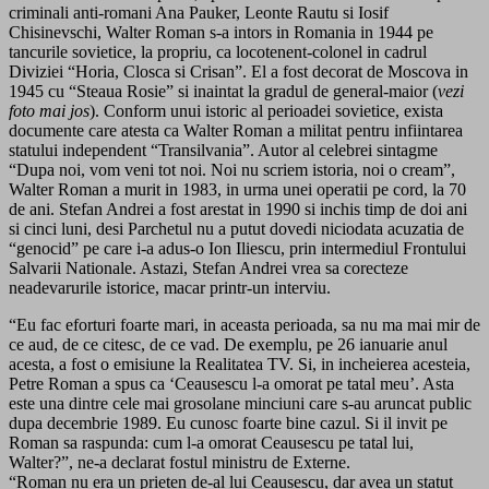
criminali anti-romani Ana Pauker, Leonte Rautu si Iosif
Chisinevschi, Walter Roman s-a intors in Romania in 1944 pe
tancurile sovietice, la propriu, ca locotenent-colonel in cadrul
Diviziei “Horia, Closca si Crisan”. El a fost decorat de Moscova in
1945 cu “Steaua Rosie” si inaintat la gradul de general-maior (
vezi
foto mai jos
). Conform unui istoric al perioadei sovietice, exista
documente care atesta ca Walter Roman a militat pentru infiintarea
statului independent “Transilvania”. Autor al celebrei sintagme
“Dupa noi, vom veni tot noi. Noi nu scriem istoria, noi o cream”,
Walter Roman a murit in 1983, in urma unei operatii pe cord, la 70
de ani. Stefan Andrei a fost arestat in 1990 si inchis timp de doi ani
si cinci luni, desi Parchetul nu a putut dovedi niciodata acuzatia de
“genocid” pe care i-a adus-o Ion Iliescu, prin intermediul Frontului
Salvarii Nationale. Astazi, Stefan Andrei vrea sa corecteze
neadevarurile istorice, macar printr-un interviu.
“Eu fac eforturi foarte mari, in aceasta perioada, sa nu ma mai mir de
ce aud, de ce citesc, de ce vad. De exemplu, pe 26 ianuarie anul
acesta, a fost o emisiune la Realitatea TV. Si, in incheierea acesteia,
Petre Roman a spus ca ‘Ceausescu l-a omorat pe tatal meu’. Asta
este una dintre cele mai grosolane minciuni care s-au aruncat public
dupa decembrie 1989. Eu cunosc foarte bine cazul. Si il invit pe
Roman sa raspunda: cum l-a omorat Ceausescu pe tatal lui,
Walter?”, ne-a declarat fostul ministru de Externe.
“Roman nu era un prieten de-al lui Ceausescu, dar avea un statut