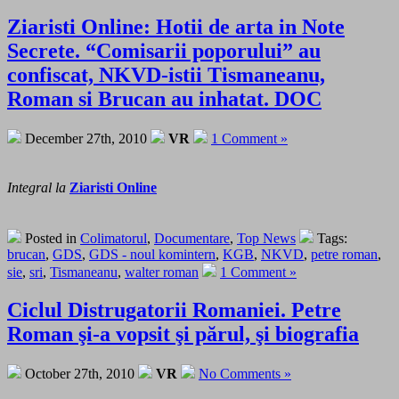
Ziaristi Online: Hotii de arta in Note
Secrete. “Comisarii poporului” au
confiscat, NKVD-istii Tismaneanu,
Roman si Brucan au inhatat. DOC
December 27th, 2010
VR
1 Comment »
Integral la
Ziaristi Online
Posted in
Colimatorul
,
Documentare
,
Top News
Tags:
brucan
,
GDS
,
GDS - noul komintern
,
KGB
,
NKVD
,
petre roman
,
sie
,
sri
,
Tismaneanu
,
walter roman
1 Comment »
Ciclul Distrugatorii Romaniei. Petre
Roman şi-a vopsit şi părul, şi biografia
October 27th, 2010
VR
No Comments »