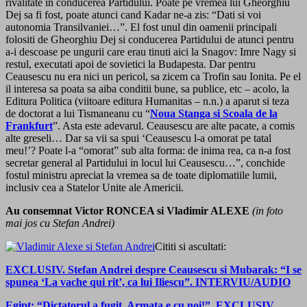
rivalitate in conducerea Partidului. Poate pe vremea lui Gheorghiu
Dej sa fi fost, poate atunci cand Kadar ne-a zis: “Dati si voi
autonomia Transilvaniei…”. El fost unul din oamenii principali
folositi de Gheorghiu Dej si conducerea Partidului de atunci pentru
a-i descoase pe ungurii care erau tinuti aici la Snagov: Imre Nagy si
restul, executati apoi de sovietici la Budapesta. Dar pentru
Ceausescu nu era nici un pericol, sa zicem ca Trofin sau Ionita. Pe el
il interesa sa poata sa aiba conditii bune, sa publice, etc – acolo, la
Editura Politica (viitoare editura Humanitas – n.n.) a aparut si teza
de doctorat a lui Tismaneanu cu “
Noua Stanga si Scoala de la
Frankfurt
”. Asta este adevarul. Ceausescu are alte pacate, a comis
alte greseli… Dar sa vii sa spui ‘Ceausescu l-a omorat pe tatal
meu!’? Poate l-a “omorat” sub alta forma: de inima rea, ca n-a fost
secretar general al Partidului in locul lui Ceausescu…”, conchide
fostul ministru apreciat la vremea sa de toate diplomatiile lumii,
inclusiv cea a Statelor Unite ale Americii.
Au consemnat Victor RONCEA si Vladimir ALEXE
(in foto
mai jos cu Stefan Andrei)
Cititi si ascultati:
EXCLUSIV. Stefan Andrei despre Ceausescu si Mubarak: “I se
spunea ‘La vache qui rit’, ca lui Iliescu”. INTERVIU/AUDIO
Egipt: “Dictatorul a fugit. Armata e cu noi!”. EXCLUSIV.