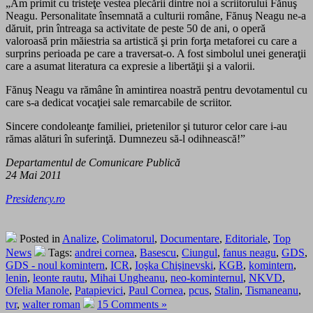
„Am primit cu tristeţe vestea plecării dintre noi a scriitorului Fănuş
Neagu. Personalitate însemnată a culturii române, Fănuş Neagu ne-a
dăruit, prin întreaga sa activitate de peste 50 de ani, o operă
valoroasă prin măiestria sa artistică şi prin forţa metaforei cu care a
surprins perioada pe care a traversat-o. A fost simbolul unei generaţii
care a asumat literatura ca expresie a libertăţii şi a valorii.
Fănuş Neagu va rămâne în amintirea noastră pentru devotamentul cu
care s-a dedicat vocaţiei sale remarcabile de scriitor.
Sincere condoleanţe familiei, prietenilor şi tuturor celor care i-au
rămas alături în suferinţă. Dumnezeu să-l odihnească!”
Departamentul de Comunicare Publică
24 Mai 2011
Presidency.ro
Posted in
Analize
,
Colimatorul
,
Documentare
,
Editoriale
,
Top
News
Tags:
andrei cornea
,
Basescu
,
Ciungul
,
fanus neagu
,
GDS
,
GDS - noul komintern
,
ICR
,
Ioşka Chişinevski
,
KGB
,
komintern
,
lenin
,
leonte rautu
,
Mihai Ungheanu
,
neo-kominternul
,
NKVD
,
Ofelia Manole
,
Patapievici
,
Paul Cornea
,
pcus
,
Stalin
,
Tismaneanu
,
tvr
,
walter roman
15 Comments »