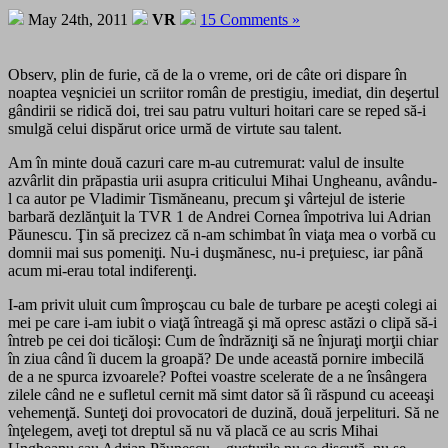
May 24th, 2011
VR
15 Comments »
Observ, plin de furie, că de la o vreme, ori de câte ori dispare în
noaptea veşniciei un scriitor ro­mân de prestigiu, imediat, din deşertul
gândirii se ridică doi, trei sau patru vulturi hoitari ca­re se reped să-i
smulgă celui dis­pă­rut orice urmă de virtute sau talent.
Am în minte două cazuri care m-au cutremurat: va­lul de insulte
azvârlit din prăpastia urii asupra cri­ti­cului Mihai Ungheanu, avându-
l ca autor pe Vla­di­mir Tismăneanu, precum şi vârtejul de isterie
barbară dezlănţuit la TVR 1 de Andrei Cornea împotriva lui Adrian
Păunescu. Ţin să precizez că n-am schimbat în viaţa mea o vorbă cu
domnii mai sus pomeniţi. Nu-i duşmănesc, nu-i preţuiesc, iar până
acum mi-erau total indiferenţi.
I-am privit uluit cum împroşcau cu bale de turbare pe aceşti colegi ai
mei pe care i-am iubit o viaţă întreagă şi mă opresc astăzi o clipă să-i
întreb pe cei doi ticăloşi: Cum de îndrăzniţi să ne înjuraţi morţii chiar
în ziua când îi ducem la groapă? De unde această pornire imbecilă
de a ne spurca izvoarele? Poftei voastre scelerate de a ne însângera
zilele când ne e sufletul cernit mă simt dator să îi răspund cu aceeaşi
vehemenţă. Sunteţi doi provocatori de duzină, două jerpelituri. Să ne
înţelegem, aveţi tot dreptul să nu vă placă ce au scris Mihai