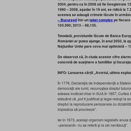
2004, pentru ca în 2008 să fie înregistrate 12
1990 – 2008, aşadar în 19 ani, se ridică la 7.
acestea se adaugă crimele făcute în următori
– Bucureşti
într-un
tabel complex
pe fiecare
103.390; 2013 – 88,135.
Totodată, p
reviziunile făcute de Banca Euro
României ar putea ajunge, în anul 2050, la ap
Naţiunilor Unite pare ceva mai optimistă – 15
De observat că, în ciuda acestor cifre alarman
concretă de susţinere a familiilor şi încurajar
INFO: Lansarea cărții „Avortul, ultima explo
În 1776, Declaraţia de Independenţă a Statelor
democraţii ale lumii, recunoştea dreptul tuturor o
adesea încălcat chiar în SUA.În 1857, Curtea 
statuând că „pot fi justificat şi legal reduşi l
dreptul la reproducere persoanele cu dizabilită
împiedica să procreeze”.
Iar în 1973, acelaşi organism legislativ anula dr
«persoană» nu se referă şi la cei nenăscuţi”.