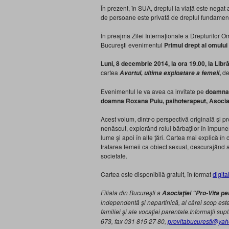
În prezent, în SUA, dreptul la viaţă este negat 
de persoane este privată de dreptul fundamental
În preajma Zilei Internaţionale a Drepturilor Om
Bucureşti evenimentul
Primul drept al omului 
Luni, 8 decembrie 2014, la ora 19.00, la Libr
cartea
,
de
Avortul, ultima exploatare a femeii
Evenimentul le va avea ca invitate pe
doamna 
doamna Roxana Puiu, psihoterapeut, Asociați
Acest volum, dintr-o perspectivă originală şi pr
nenăscut, explorând rolul bărbaţilor în impuner
lume şi apoi în alte ţări. Cartea mai explică în 
tratarea femeii ca obiect sexual, descurajând a
societate.
Cartea este disponibilă gratuit, în format
digita
Filiala din Bucureşti a
Asociaţiei “Pro-Vita pe
independentă şi nepartinică, al cărei scop est
familiei şi ale vocaţiei parentale.
Informaţii su
673, fax 031 815 27 80,
provitabucuresti@ya