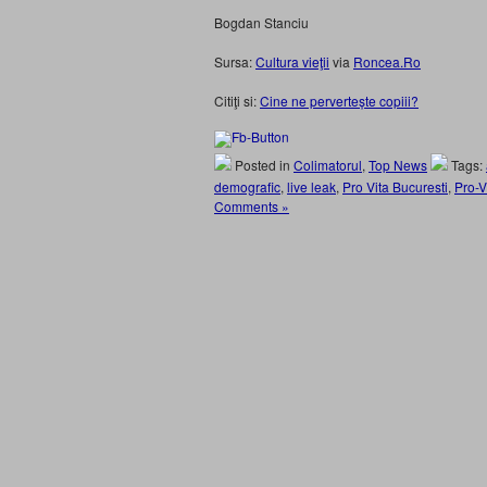
Bogdan Stanciu
Sursa:
Cultura vieţii
via
Roncea.Ro
Citiţi si:
Cine ne pervertește copiii?
Posted in
Colimatorul
,
Top News
Tags:
demografic
,
live leak
,
Pro Vita Bucuresti
,
Pro-V
Comments »