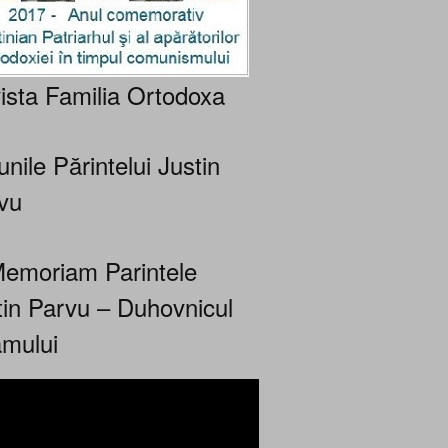
ista Familia Ortodoxa
nile Părintelui Justin
vu
Memoriam Parintele
tin Parvu – Duhovnicul
mului