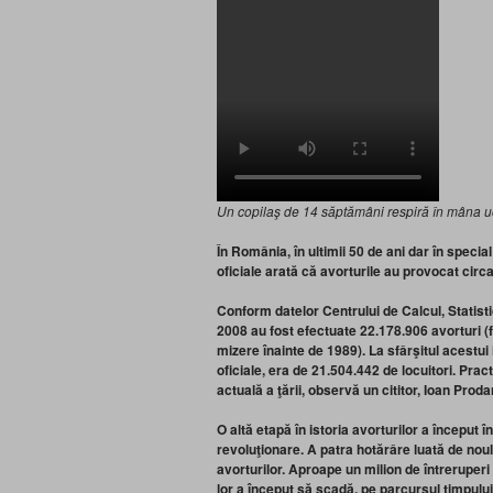
Un copilaş de 14 săptămâni respiră în mâna uci
În România, în ultimii 50 de ani dar în speci
oficiale arată că avorturile au provocat circa
Conform datelor
Centrului de Calcul, Statis
2008 au fost efectuate
22.178.906 avorturi (f
mizere înainte de 1989)
. La sfârşitul acestu
oficiale, era de 21.504.442 de locuitori. Pra
actuală a ţării, observă un cititor,
Ioan Prodan
O altă etapă în istoria avorturilor a început 
revoluţionare. A patra hotărâre luată de noul
avorturilor. Aproape un milion de înt
reruperi 
lor a început să scadă, pe parcursul timpului