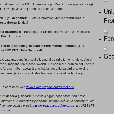
anual pentru circa 1,3 milioane de copii. Practic, o categorie întreagă
 la viaţă, viaţa lor ţinând de opţiunea altora.
Uniu
ului (
10 decembrie
), Editura ProValori Media organizează la
Prof
este dreptul la viaţă
.
ăria Bizantină
din Bucureşti, pe Str. Bibescu Vodă nr. 20, vom lansa
Pen
 Brian E. Fisher.
Florica Cherecheş, deputat în Parlamentul României
, şi pe
a PRO VITA filiala București.
Goo
ovocatoare, pune în discuţie tocmai drepturile femeii şi ale copilului
ea şi răspândirea practicii avortului în cea mai puternică naţiune din
ce fel a contribuit această practică la inegalitatea dintre sexe şi la
sumarea şi responsabilitatea bărbatului la nivel de familie şi
l
, la adresa de web
www.avortulexploateazafemeile.
ro
.
este o organizaţie civică non-profit,
ntru născuţi şi nenăscuţi”
e afirmarea valorilor vieţii persoanei umane încă de la concepere, ale
plimentare
:
www.provitabucuresti.ro/presa
, tel. 0728 673
pentru presă
hoo.com