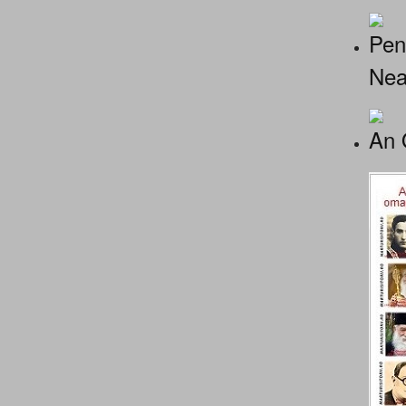
Pen
Nea
An 