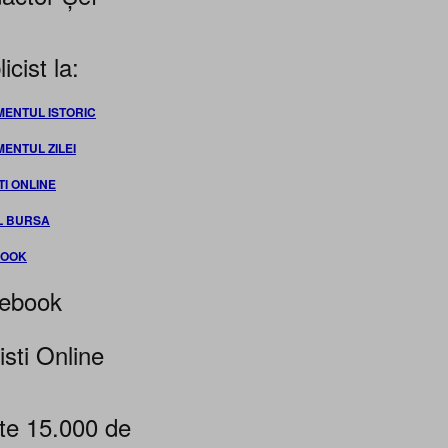
icist la:
MENTUL ISTORIC
MENTUL ZILEI
TI ONLINE
L BURSA
BOOK
ebook
isti Online
te 15.000 de