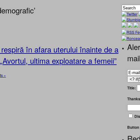
demografic’
Aler
espiră în afara uterului înainte de a
mai
vortul, ultima exploatare a femeii”
s »
Title:
Thanks
Dis
Button 
Red