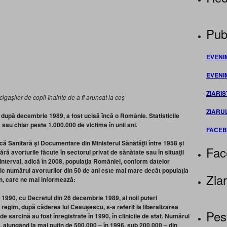
Publ
EVENI
EVENI
ZIARIS
gaşilor de copii înainte de a fi aruncat la coş
ZIARU
al după decembrie 1989, a fost ucisă încă o Românie. Statisticile
 sau chiar peste 1.000.000 de victime în unii ani.
FACE
tică Sanitară şi Documentare din Ministerul Sănătăţii
între 1958 şi
Fac
ără avorturile făcute în sectorul privat de sănătate sau în situaţii
i interval, adică în 2008, populaţia României, conform datelor
ctic numărul avorturilor din 50 de ani este mai mare decât populaţia
Ziar
, care ne mai informează:
în 1990, cu Decretul din 26 decembrie 1989, al noii puteri
 regim, după căderea lui Ceauşescu, s-a referit la liberalizarea
Pes
de sarcină au fost înregistrate în 1990, în clinicile de stat. Numărul
, ajungând la mai puţin de 500.000 – în 1996, sub 200.000 – din