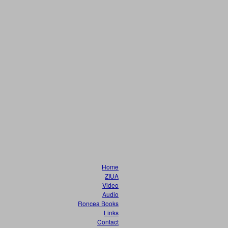
Home
ZIUA
Video
Audio
Roncea Books
Links
Contact