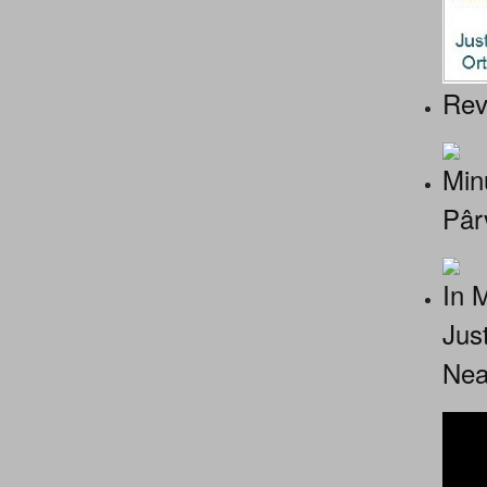
Rev
Minu
Pâr
In 
Jus
Nea