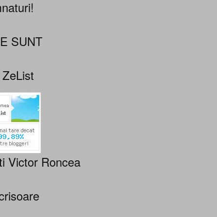
naturi!
NE SUNT
 ZeList
ti Victor Roncea
crisoare