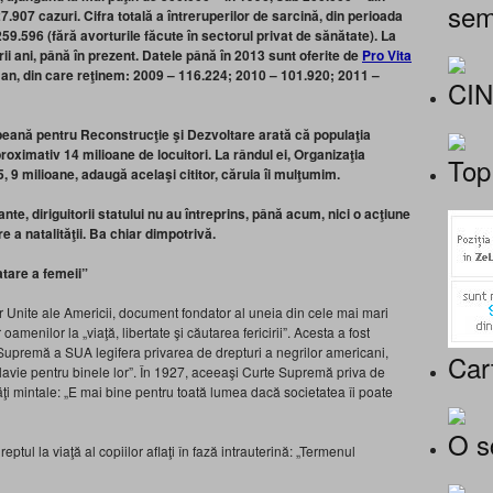
sem
7.907 cazuri. Cifra totală a întreruperilor de sarcină, din perioada
259.596 (fără avorturile făcute în sectorul privat de sănătate). La
i ani, până în prezent. Datele până în 2013 sunt oferite de
Pro Vita
 an, din care reţinem: 2009 – 116.224; 2010 – 101.920; 2011 –
CI
peană pentru Reconstrucţie şi Dezvoltare arată că populaţia
roximativ 14 milioane de locuitori. La rândul ei, Organizaţia
Top
, 9 milioane, adaugă acelaşi cititor, căruia îi mulţumim.
te, diriguitorii statului nu au întreprins, până acum, nici o acţiune
e a natalităţii. Ba chiar dimpotrivă.
atare a femeii”
 Unite ale Americii, document fondator al uneia din cele mai mari
amenilor la „viaţă, libertate şi căutarea fericirii”. Acesta a fost
Supremă a SUA legifera privarea de drepturi a negrilor americani,
Car
a sclavie pentru binele lor”. În 1927, aceeaşi Curte Supremă priva de
ţi mintale: „E mai bine pentru toată lumea dacă societatea îi poate
O s
eptul la viaţă al copiilor aflaţi în fază intrauterină: „Termenul