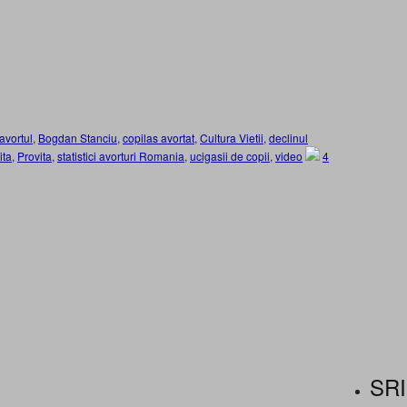
avortul
,
Bogdan Stanciu
,
copilas avortat
,
Cultura Vietii
,
declinul
ita
,
Provita
,
statistici avorturi Romania
,
ucigasii de copii
,
video
4
SRI