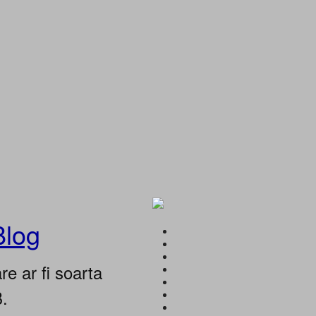
Blog
e ar fi soarta
B.