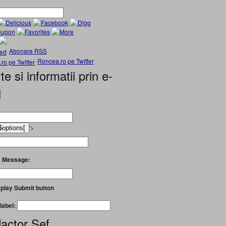
Abonare RSS
Roncea.ro pe Twitter
te si informatii prin e-
l
'>
 Message:
play Submit button
label:
actor Șef