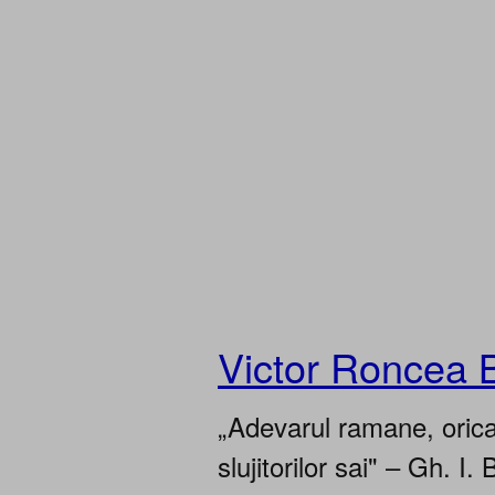
Victor Roncea 
„Adevarul ramane, oricar
slujitorilor sai" – Gh. I. 