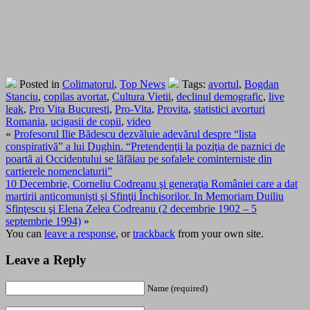
Posted in
Colimatorul
,
Top News
Tags:
avortul
,
Bogdan
Stanciu
,
copilas avortat
,
Cultura Vietii
,
declinul demografic
,
live
leak
,
Pro Vita Bucuresti
,
Pro-Vita
,
Provita
,
statistici avorturi
Romania
,
ucigasii de copii
,
video
«
Profesorul Ilie Bădescu dezvăluie adevărul despre “lista
conspirativă” a lui Dughin. “Pretendenţii la poziţia de paznici de
poartă ai Occidentului se lăfăiau pe sofalele cominterniste din
cartierele nomenclaturii”
10 Decembrie, Corneliu Codreanu şi generaţia României care a dat
martirii anticomunişti şi Sfinţii Închisorilor. In Memoriam Duiliu
Sfinţescu şi Elena Zelea Codreanu (2 decembrie 1902 – 5
septembrie 1994)
»
You can
leave a response
, or
trackback
from your own site.
Leave a Reply
Name (required)