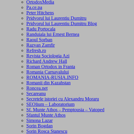
OrtodoxMedia
Pa.ce.pa
Peter Hitchens
Pridvorul lui Laurentiu Dumitru
Pridvorul lui Laurentiu Dumitru Blog
Radu Portocala
Randuiala lui Ernest Bernea
Raoul Sorban
Razvan Zamfir
Refresh.ro
Revista Sociologia Azi
Richard Andrew Hall
Roman Ortodox in Franta
Romania Carnavalului
ROMANIA-RUSIA.INFO
Romanii din Kazahstan
Roncea.net
Secareanu
Secretele istoriei cu Alexandru Moraru
SEOlium – Laboratorium
Sf. Munte Athos – Pemptousia – Vatoped
Sfantul Munte Athos
Simona Lazar
Sorin Bogdan
Sorin Rosca Stanescu