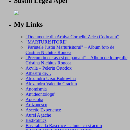
Sustin Legea Apei
My Links
"Documente din Arhiva Corneliu Zelea Codreanu"
"MARTURISITORII"
"Parintele Justin Marturisitorul" – Album foto de
Cristina Nichitus Roncea
"Precum in cer asa si pe pamant" – Album de fotografie
Cristina Nichitus Roncea
Acvila – Pelerin Ortodox
Albastru de…
Alexandru Ursu-Bukowina
Alexandru Valentin Craciun
Anomismia
Antideontologu'
Apostolia
Artizanescu
Ascetic Experience
Aurel Agache
BadPolitics
Basarabia la Rascruce – atunci ca si acum