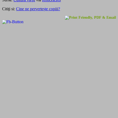
Citiţi si:
Cine ne pervertește copiii?