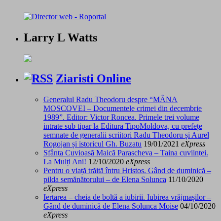
Larry L Watts
Ziaristi Online
Generalul Radu Theodoru despre “MÂNA
MOSCOVEI – Documentele crimei din decembrie
1989”. Editor: Victor Roncea. Primele trei volume
intrate sub tipar la Editura TipoMoldova, cu prefețe
semnate de generalii scriitori Radu Theodoru și Aurel
Rogojan și istoricul Gh. Buzatu
19/01/2021
eXpress
Sfânta Cuvioasă Maică Parascheva – Taina cuviinței.
La Mulți Ani!
12/10/2020
eXpress
Pentru o viață trăită întru Hristos. Gând de duminică –
pilda semănătorului – de Elena Solunca
11/10/2020
eXpress
Iertarea – cheia de boltă a iubirii. Iubirea vrăjmașilor –
Gând de duminică de Elena Solunca Moise
04/10/2020
eXpress