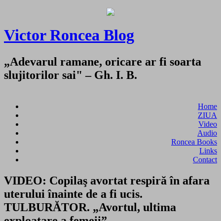
Victor Roncea Blog
„Adevarul ramane, oricare ar fi soarta
slujitorilor sai" – Gh. I. B.
Home
ZIUA
Video
Audio
Roncea Books
Links
Contact
VIDEO: Copilaş avortat respiră în afara
uterului înainte de a fi ucis.
TULBURĂTOR. „Avortul, ultima
exploatare a femeii”