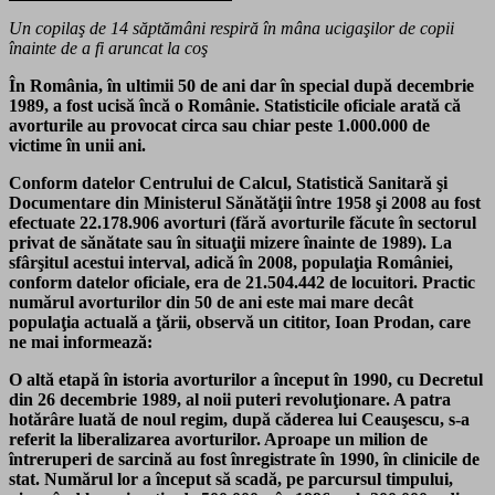
Un copilaş de 14 săptămâni respiră în mâna ucigaşilor de copii
înainte de a fi aruncat la coş
În România, în ultimii 50 de ani dar în special după decembrie
1989, a fost ucisă încă o Românie. Statisticile oficiale arată că
avorturile au provocat circa sau chiar peste 1.000.000 de
victime în unii ani.
Conform datelor
Centrului de Calcul, Statistică Sanitară şi
Documentare din Ministerul Sănătăţii
între 1958 şi 2008 au fost
efectuate
22.178.906 avorturi (fără avorturile făcute în sectorul
privat de sănătate sau în situaţii mizere înainte de 1989)
. La
sfârşitul acestui interval, adică în 2008, populaţia României,
conform datelor oficiale, era de 21.504.442 de locuitori. Practic
numărul avorturilor din 50 de ani este mai mare decât
populaţia actuală a ţării, observă un cititor,
Ioan Prodan, care
ne mai informează:
O altă etapă în istoria avorturilor a început în 1990, cu Decretul
din 26 decembrie 1989, al noii puteri revoluţionare. A patra
hotărâre luată de noul regim, după căderea lui Ceauşescu, s-a
referit la liberalizarea avorturilor. Aproape un milion de
înt
reruperi de sarcină au fost înregistrate în 1990, în clinicile de
stat. Numărul lor a început să scadă, pe parcursul timpului,