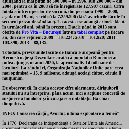
ajungând la mai puţin de 500.000 – în 1996, sub 200.000 – din
2004, pentru ca în 2008 să fie înregistrate 127.907 cazuri. Cifra
totală a întreruperilor de sarcină, din perioada 1990 – 2008,
aşadar în 19 ani, se ridică la 7.259.596 (fără avorturile făcute în
sectorul privat de sănătate). La acestea se adaugă crimele făcute
în următorii ani, până în prezent. Datele până în 2013 sunt
oferite de
Pro Vita – Bucureşti
într-un
tabel complex
pe fiecare
an, din care reţinem: 2009 – 116.224; 2010 – 101.920; 2011 –
103.390; 2013 – 88,135.
Totodată, p
reviziunile făcute de Banca Europeană pentru
Reconstrucţie şi Dezvoltare arată că populaţia României ar
putea ajunge, în anul 2050, la aproximativ 14 milioane de
locuitori. La rândul ei, Organizaţia Naţiunilor Unite pare ceva
mai optimistă – 15, 9 milioane, adaugă acelaşi cititor, căruia îi
mulţumim.
De observat că, în ciuda acestor cifre alarmante, diriguitorii
statului nu au întreprins, până acum, nici o acţiune concretă de
susţinere a familiilor şi încurajare a natalităţii. Ba chiar
dimpotrivă.
INFO: Lansarea cărții „Avortul, ultima exploatare a femeii”
În 1776, Declaraţia de Independenţă a Statelor Unite ale Americii,
document fondator al uneia din cele mai mari democraţii ale lumii,