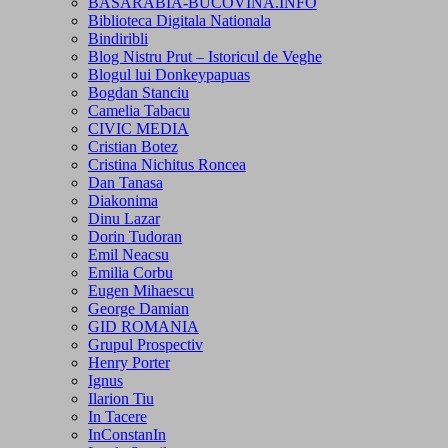
BASARABIA-BUCOVINA.INFO
Biblioteca Digitala Nationala
Bindiribli
Blog Nistru Prut – Istoricul de Veghe
Blogul lui Donkeypapuas
Bogdan Stanciu
Camelia Tabacu
CIVIC MEDIA
Cristian Botez
Cristina Nichitus Roncea
Dan Tanasa
Diakonima
Dinu Lazar
Dorin Tudoran
Emil Neacsu
Emilia Corbu
Eugen Mihaescu
George Damian
GID ROMANIA
Grupul Prospectiv
Henry Porter
Ignus
Ilarion Tiu
In Tacere
InConstanIn