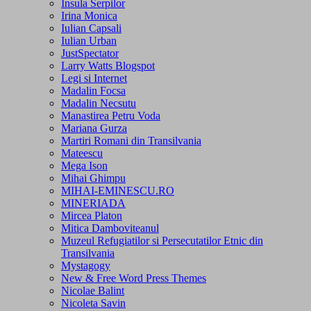
Insula Serpilor
Irina Monica
Iulian Capsali
Iulian Urban
JustSpectator
Larry Watts Blogspot
Legi si Internet
Madalin Focsa
Madalin Necsutu
Manastirea Petru Voda
Mariana Gurza
Martiri Romani din Transilvania
Mateescu
Mega Ison
Mihai Ghimpu
MIHAI-EMINESCU.RO
MINERIADA
Mircea Platon
Mitica Damboviteanul
Muzeul Refugiatilor si Persecutatilor Etnic din
Transilvania
Mystagogy
New & Free Word Press Themes
Nicolae Balint
Nicoleta Savin