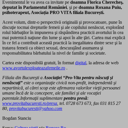
Evenimentul le va avea ca invitate pe
doamna Florica Cherecheş,
deputat în Parlamentul României
, şi pe
doamna Roxana Puiu,
psihoterapeut, Asociația PRO VITA filiala București.
Acest volum, dintr-o perspectivă originală şi provocatoare, pune în
discuţie tocmai drepturile femeii şi ale copilului nenăscut, explorând
rolul bărbaţilor în impunerea şi răspândirea practicii avortului în cea
mai puternică naţiune din lume şi apoi în alte ţări. Cartea mai explică
în ce fel a contribuit această practică la inegalitatea dintre sexe şi la
tratarea femeii ca obiect sexual, descurajând asumarea şi
responsabilitatea bărbatului la nivel de familie şi societate.
Cartea este disponibilă gratuit, în format
digital
, la adresa de web
www.avortulexploateazafemeile.
ro
.
Filiala din Bucureşti a
Asociaţiei “Pro-Vita pentru născuţi şi
nenăscuţi”
este o organizaţie civică non-profit, independentă şi
nepartinică, al cărei scop este afirmarea valorilor vieţii persoanei
umane încă de la concepere, ale familiei şi ale vocaţiei
parentale.
Informaţii suplimentare
pentru presă
:
www.provitabucuresti.ro/presa
, tel. 0728 673 673, fax 031 815 27
80,
provitabucuresti@yahoo.com
Bogdan Stanciu
Sursa:
Cultura vieţii
via
Roncea.Ro