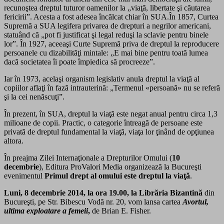
recunoştea dreptul tuturor oamenilor la „viaţă, libertate şi căutarea
fericirii”. Acesta a fost adesea încălcat chiar în SUA.În 1857, Curtea
Supremă a SUA legifera privarea de drepturi a negrilor americani,
statuând că „pot fi justificat şi legal reduşi la sclavie pentru binele
lor”. În 1927, aceeaşi Curte Supremă priva de dreptul la reproducere
persoanele cu dizabilităţi mintale: „E mai bine pentru toată lumea
dacă societatea îi poate împiedica să procreeze”.
Iar în 1973, acelaşi organism legislativ anula dreptul la viaţă al
copiilor aflaţi în fază intrauterină: „Termenul «persoană» nu se referă
şi la cei nenăscuţi”.
În prezent, în SUA, dreptul la viaţă este negat anual pentru circa 1,3
milioane de copii. Practic, o categorie întreagă de persoane este
privată de dreptul fundamental la viaţă, viaţa lor ţinând de opţiunea
altora.
În preajma Zilei Internaţionale a Drepturilor Omului (
10
decembrie
), Editura ProValori Media organizează la Bucureşti
evenimentul
Primul drept al omului este dreptul la viaţă
.
Luni, 8 decembrie 2014, la ora 19.00, la Librăria Bizantină
din
Bucureşti, pe Str. Bibescu Vodă nr. 20, vom lansa cartea
Avortul,
ultima exploatare a femeii
,
de Brian E. Fisher.