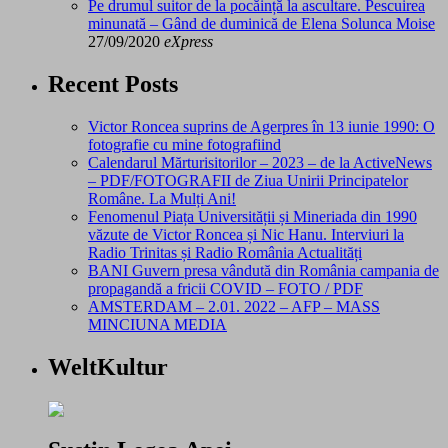
Pe drumul suitor de la pocăință la ascultare. Pescuirea
minunată – Gând de duminică de Elena Solunca Moise
27/09/2020
eXpress
Recent Posts
Victor Roncea suprins de Agerpres în 13 iunie 1990: O
fotografie cu mine fotografiind
Calendarul Mărturisitorilor – 2023 – de la ActiveNews
– PDF/FOTOGRAFII de Ziua Unirii Principatelor
Române. La Mulți Ani!
Fenomenul Piața Universității și Mineriada din 1990
văzute de Victor Roncea și Nic Hanu. Interviuri la
Radio Trinitas și Radio România Actualități
BANI Guvern presa vândută din România campania de
propagandă a fricii COVID – FOTO / PDF
AMSTERDAM – 2.01. 2022 – AFP – MASS
MINCIUNA MEDIA
WeltKultur