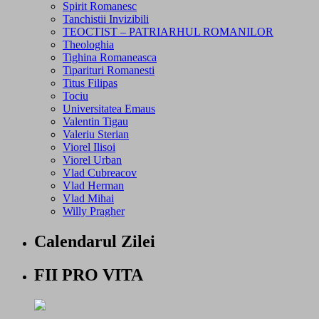
Spirit Romanesc
Tanchistii Invizibili
TEOCTIST – PATRIARHUL ROMANILOR
Theologhia
Tighina Romaneasca
Tiparituri Romanesti
Titus Filipas
Tociu
Universitatea Emaus
Valentin Tigau
Valeriu Sterian
Viorel Ilisoi
Viorel Urban
Vlad Cubreacov
Vlad Herman
Vlad Mihai
Willy Pragher
Calendarul Zilei
FII PRO VITA