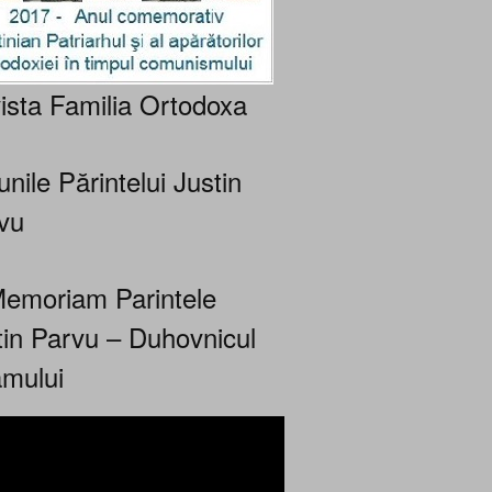
ista Familia Ortodoxa
nile Părintelui Justin
vu
Memoriam Parintele
tin Parvu – Duhovnicul
mului