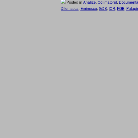
Posted in
Analize
,
Colimatorul
,
Documenta
Dilematica
,
Eminescu
,
GDS
,
ICR
,
KGB
,
Patapi