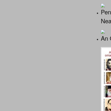
Pen
Nea
An 