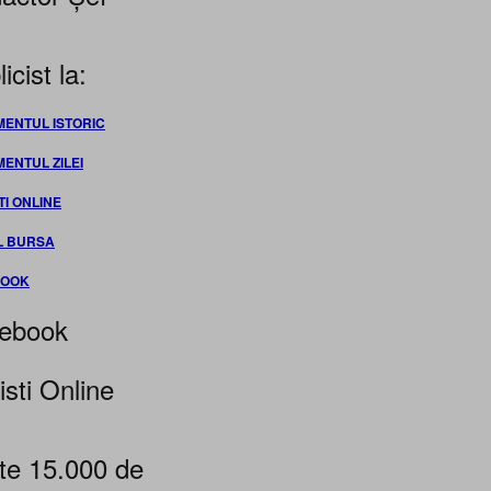
icist la:
MENTUL ISTORIC
MENTUL ZILEI
TI ONLINE
L BURSA
BOOK
ebook
isti Online
te 15.000 de