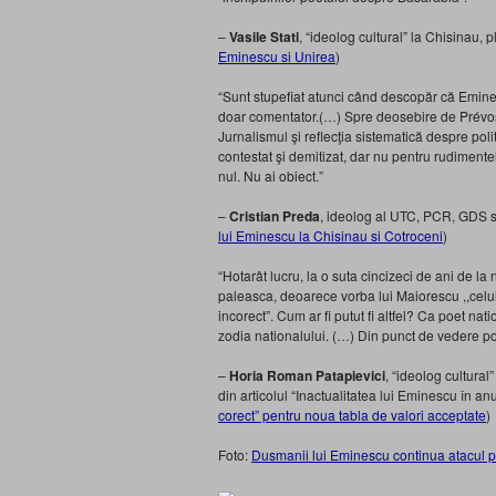
–
Vasile Stati
, “ideolog cultural” la Chisinau, 
Eminescu si Unirea
)
“Sunt stupefiat atunci când descopăr că Eminesc
doar comentator.(…) Spre deosebire de Prévost
Jur­nalismul şi reflecţia siste­matică despre po
contestat şi demitizat, dar nu pentru rudi­ment
nul. Nu ai obiect.”
–
Cristian Preda
, ideolog al UTC, PCR, GDS s
lui Eminescu la Chisinau si Cotroceni
)
“Hotarât lucru, la o suta cincizeci de ani de
paleasca, deoarece vorba lui Maiorescu ,,celul
incorect”. Cum ar fi putut fi altfel? Ca poet n
zodia nationalului. (…) Din punct de vedere pol
–
Horia Roman Patapievici
, “ideolog cultural
din articolul “Inactualitatea lui Eminescu în an
corect” pentru noua tabla de valori acceptate
)
Foto:
Dusmanii lui Eminescu continua atacul p