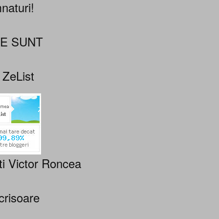
naturi!
NE SUNT
 ZeList
ti Victor Roncea
crisoare