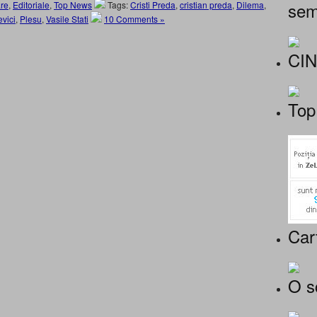
sem
re
,
Editoriale
,
Top News
Tags:
Cristi Preda
,
cristian preda
,
Dilema
,
evici
,
Plesu
,
Vasile Stati
10 Comments »
CI
Top
Car
O s