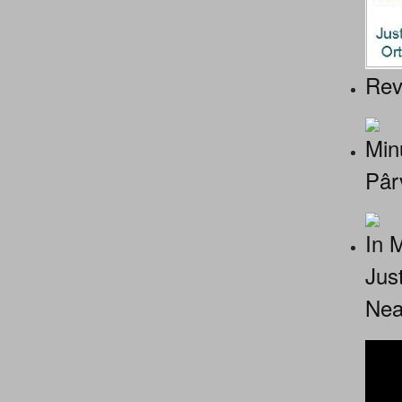
Rev
Minu
Pâr
In 
Jus
Nea