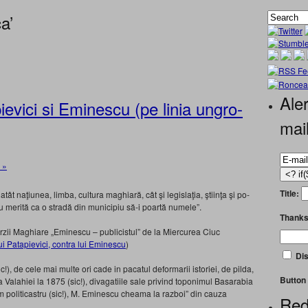
a’
Aler
evici si Eminescu (pe linia ungro-
mai
 »
Title:
ât naţiunea, limba, cultura maghiară, cât şi legislaţia, ştiinţa şi po­
 merită ca o stradă din municipiu să-i poartă nu­mele”.
Thanks
ărzii Maghiare „Eminescu – publicistul” de la Miercurea Ciuc
ui Patapievici, contra lui Eminescu
)
Dis
ic!), de cele mai multe ori cade in pacatul deformarii istoriei, de pilda,
Button 
Valahiei la 1875 (sic!), divagatiile sale privind toponimul Basarabia
m politicastru (sic!), M. Eminescu cheama la razboi” din cauza
Red