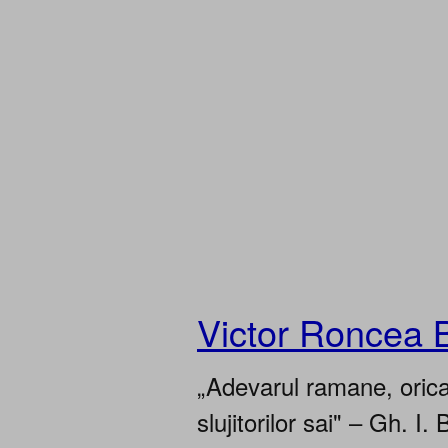
Victor Roncea 
„Adevarul ramane, oricar
slujitorilor sai" – Gh. I. 