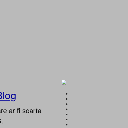
Blog
e ar fi soarta
B.