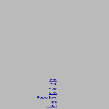
Home
ZIUA
Video
Audio
Roncea Books
Links
Contact