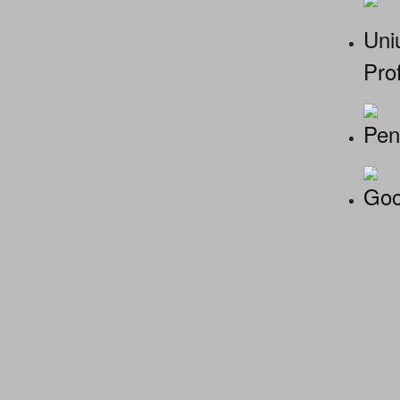
Uniu
Prof
Pen
Goo