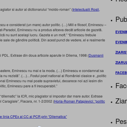
plagiator si autor al dictionarului “moldo-roman” (
Intelectualii Rosii,
Publ
u e consi­derat (un mare) autor politic. (…) Mill e filosof, Eminescu –
-Paradol, Eminescu nu a pro­dus altceva decât articole de gazetă.
EVENI
litică nu sunt acelaşi lucru. Gazeta e un moft.” “Eminescu trebuie
ele sale de gândire politică. Din acest punct de vedere, el e realmente
EVENI
ZIARIS
i PDL. Extrase din doua articole aparute in Dilema, 1998 (
Dusmanii
ZIARU
 la nastere, Eminescu nu mai e la moda. (…) Eminescu e condamnat sa
FACE
a nu rezistă”. (…)…Fostul poet national al României clasice e ,,politic
ational Eminescu nu mai poate supravietui, deoarece noi azi iesim din
Fac
itic, Eminescu pare a fi irecuperabil.”
” “dilematic” la ICR, mic plagiator si impostor dar mare autor. Extrase
Ziar
ul Caragiale”, Flacara, nr. 1-2/2002 (
Horia-Roman Patapievici: “politic
e linia CPEx al CC al PCR prin “Dilematica”
Pes