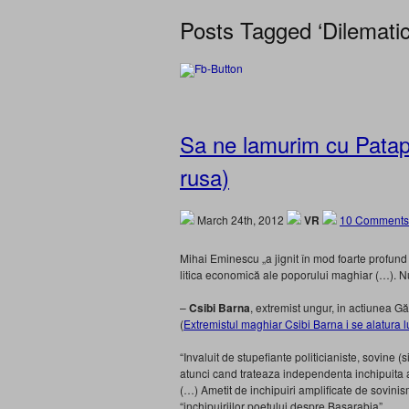
Posts Tagged ‘Dilematic
Sa ne lamurim cu Patapi
rusa)
March 24th, 2012
VR
10 Comments
Mihai Eminescu „a jignit în mod foarte profund at
litica economică ale poporului ma­ghiar (…). Nu
–
Csibi Barna
, extremist ungur, in actiunea G
(
Extremistul maghiar Csibi Barna i se alatura l
“Invaluit de stupefiante politicianiste, sovine (s
atunci cand trateaza independenta inchipuita a 
(…) Ametit de inchipuiri amplificate de sovinis
“inchipuiriilor poetului despre Basarabia”.