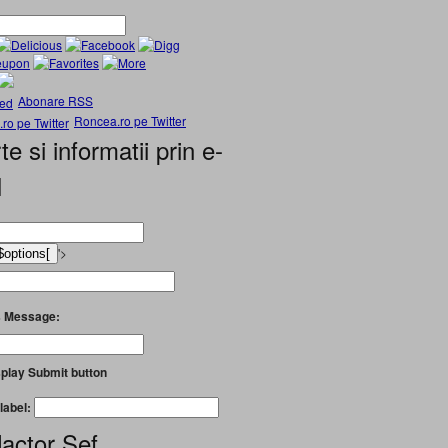
Abonare RSS
Roncea.ro pe Twitter
te si informatii prin e-
l
'>
 Message:
play Submit button
label:
actor Șef