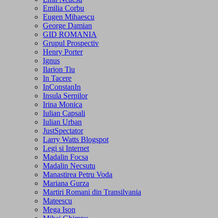
Emilia Corbu
Eugen Mihaescu
George Damian
GID ROMANIA
Grupul Prospectiv
Henry Porter
Ignus
Ilarion Tiu
In Tacere
InConstanIn
Insula Serpilor
Irina Monica
Iulian Capsali
Iulian Urban
JustSpectator
Larry Watts Blogspot
Legi si Internet
Madalin Focsa
Madalin Necsutu
Manastirea Petru Voda
Mariana Gurza
Martiri Romani din Transilvania
Mateescu
Mega Ison