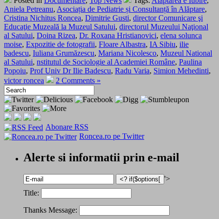
Posted in
Documentare
,
Top News
Tags:
Alaptarea e Iubire
,
Aniela Petreanu
,
Asociația de Pediatrie și Consultanță în Alăptare
,
Cristina Nichitus Roncea
,
Dimitrie Gusti
,
director Comunicare şi
Educaţie Muzeală la Muzeul Satului
,
directorul Muzeului Naţional
al Satului
,
Doina Rizea
,
Dr. Roxana Hristianovici
,
elena solunca
moise
,
Expozitie de fotografii
,
Floare Albastra
,
IA Sibiu
,
ilie
badescu
,
Iuliana Grumăzescu
,
Mariana Nicolesco
,
Muzeul National
al Satului
,
nstitutul de Sociologie al Academiei Române
,
Paulina
Popoiu
,
Prof Univ Dr Ilie Badescu
,
Radu Varia
,
Simion Mehedinti
,
victor roncea
2 Comments »
Abonare RSS
Roncea.ro pe Twitter
Alerte si informatii prin e-mail
'>
Title:
Thanks Message: