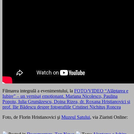
Filmarea integrală a evenimentului, la
FOTO/VIDEO “Alăptarea e
Iubire” – un vernisaj emoţionant. Mariana Nicolesco, Paulina
Popoiu, Iulia Grumăzescu, Doina Rizea, dr. Roxana Hristianovici şi
prof. Ilie Bădescu despre fotografiile Cristinei Nichituş Roncea
Foto, de Florin Hristianovici şi
Muzeul Satului
, via Ziaristi Online: