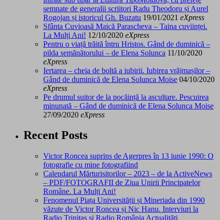
semnate de generalii scriitori Radu Theodoru și Aurel
Rogojan și istoricul Gh. Buzatu
19/01/2021
eXpress
Sfânta Cuvioasă Maică Parascheva – Taina cuviinței.
La Mulți Ani!
12/10/2020
eXpress
Pentru o viață trăită întru Hristos. Gând de duminică –
pilda semănătorului – de Elena Solunca
11/10/2020
eXpress
Iertarea – cheia de boltă a iubirii. Iubirea vrăjmașilor –
Gând de duminică de Elena Solunca Moise
04/10/2020
eXpress
Pe drumul suitor de la pocăință la ascultare. Pescuirea
minunată – Gând de duminică de Elena Solunca Moise
27/09/2020
eXpress
Recent Posts
Victor Roncea suprins de Agerpres în 13 iunie 1990: O
fotografie cu mine fotografiind
Calendarul Mărturisitorilor – 2023 – de la ActiveNews
– PDF/FOTOGRAFII de Ziua Unirii Principatelor
Române. La Mulți Ani!
Fenomenul Piața Universității și Mineriada din 1990
văzute de Victor Roncea și Nic Hanu. Interviuri la
Radio Trinitas și Radio România Actualități