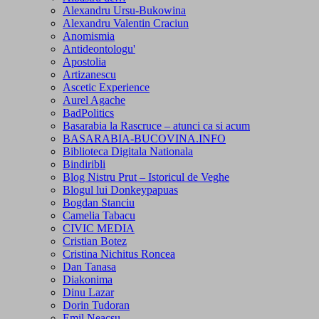
Alexandru Ursu-Bukowina
Alexandru Valentin Craciun
Anomismia
Antideontologu'
Apostolia
Artizanescu
Ascetic Experience
Aurel Agache
BadPolitics
Basarabia la Rascruce – atunci ca si acum
BASARABIA-BUCOVINA.INFO
Biblioteca Digitala Nationala
Bindiribli
Blog Nistru Prut – Istoricul de Veghe
Blogul lui Donkeypapuas
Bogdan Stanciu
Camelia Tabacu
CIVIC MEDIA
Cristian Botez
Cristina Nichitus Roncea
Dan Tanasa
Diakonima
Dinu Lazar
Dorin Tudoran
Emil Neacsu