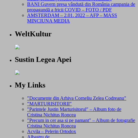
BANI Guvern presa vândută din România campania de
propagandă a fricii COVID – FOTO / PDF
AMSTERDAM – 2.01. 2022 – AFP – MASS
MINCIUNA MEDIA
WeltKultur
Sustin Legea Apei
My Links
"Documente din Arhiva Corneliu Zelea Codreanu"
"MARTURISITORII"
"Parintele Justin Marturisitorul" – Album foto de
Cristina Nichitus Roncea
"Precum in cer asa si pe pamant" – Album de fotografie
Cristina Nichitus Roncea
Acvila – Pelerin Ortodox
Albastru de…