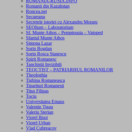
ROMANIA-RUSIA.INFO
Romanii din Kazahstan
Roncea.net
Secareanu
Secretele istoriei cu Alexandru Moraru
SEOlium – Laboratorium
Sf. Munte Athos – Pemptousia – Vatoped
Sfantul Munte Athos
Simona Lazar
Sorin Bogdan
Sorin Rosca Stanescu
Spirit Romanesc
Tanchistii Invizibili
TEOCTIST – PATRIARHUL ROMANILOR
Theologhia
Tighina Romaneasca
Tiparituri Romanesti
Titus Filipas
Tociu
Universitatea Emaus
Valentin Tigau
Valeriu Sterian
Viorel Ilisoi
Viorel Urban
Vlad Cubreacov