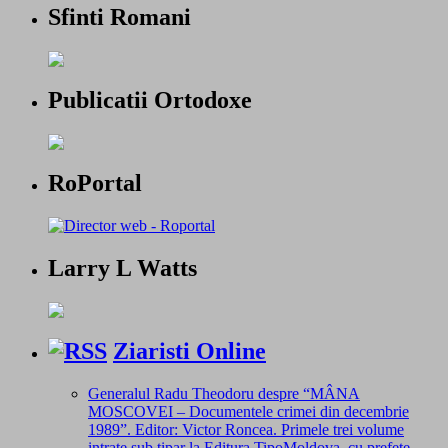
Sfinti Romani
Publicatii Ortodoxe
RoPortal
Larry L Watts
Ziaristi Online
Generalul Radu Theodoru despre “MÂNA
MOSCOVEI – Documentele crimei din decembrie
1989”. Editor: Victor Roncea. Primele trei volume
intrate sub tipar la Editura TipoMoldova, cu prefețe