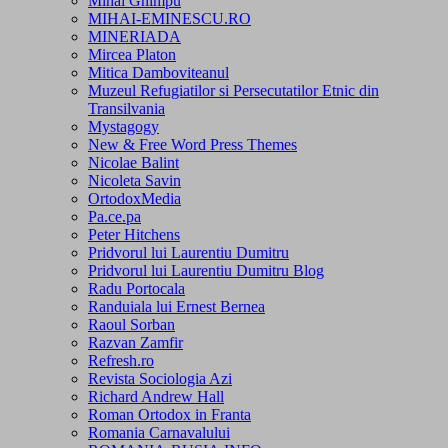
Mihai Ghimpu
MIHAI-EMINESCU.RO
MINERIADA
Mircea Platon
Mitica Damboviteanul
Muzeul Refugiatilor si Persecutatilor Etnic din
Transilvania
Mystagogy
New & Free Word Press Themes
Nicolae Balint
Nicoleta Savin
OrtodoxMedia
Pa.ce.pa
Peter Hitchens
Pridvorul lui Laurentiu Dumitru
Pridvorul lui Laurentiu Dumitru Blog
Radu Portocala
Randuiala lui Ernest Bernea
Raoul Sorban
Razvan Zamfir
Refresh.ro
Revista Sociologia Azi
Richard Andrew Hall
Roman Ortodox in Franta
Romania Carnavalului