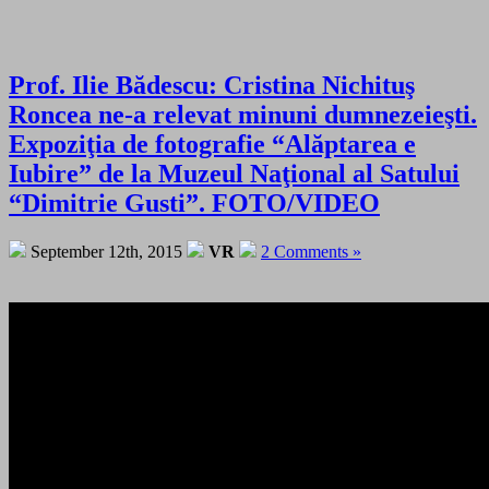
Prof. Ilie Bădescu: Cristina Nichituş
Roncea ne-a relevat minuni dumnezeieşti.
Expoziţia de fotografie “Alăptarea e
Iubire” de la Muzeul Naţional al Satului
“Dimitrie Gusti”. FOTO/VIDEO
September 12th, 2015
VR
2 Comments »