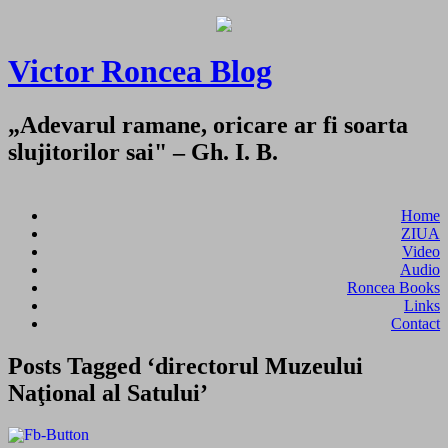
Victor Roncea Blog
„Adevarul ramane, oricare ar fi soarta
slujitorilor sai" – Gh. I. B.
Home
ZIUA
Video
Audio
Roncea Books
Links
Contact
Posts Tagged ‘directorul Muzeului
Naţional al Satului’