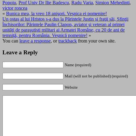
Popoiu
,
Prof Univ Dr Ilie Badescu
,
Radu Varia
,
Simion Mehedinti
,
victor roncea
«
Bunica mea, la vreo 18 anişori. Veşnica ei pomenire!
Un ostaş al lui Hristos s-a dus la Părintele Justin şi fraţii săi, Sfinţii
închisorilor: Părintele Paulin Clapon, aviator şi veteran al primei
unităţi de paraşutişti militari ai Armatei Române, cu 20 de ani de
temniţă, pentru România. Veşnică pomenire!
»
You can
leave a response
, or
trackback
from your own site.
Leave a Reply
Name (required)
Mail (will not be published) (required)
Website