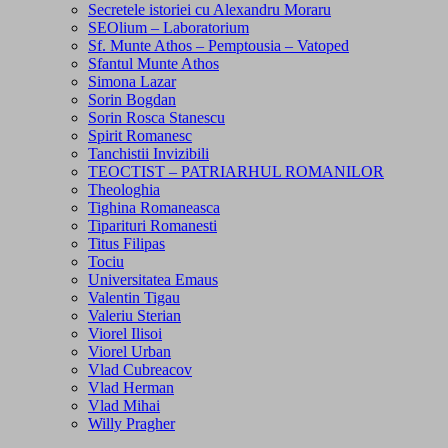
Secretele istoriei cu Alexandru Moraru
SEOlium – Laboratorium
Sf. Munte Athos – Pemptousia – Vatoped
Sfantul Munte Athos
Simona Lazar
Sorin Bogdan
Sorin Rosca Stanescu
Spirit Romanesc
Tanchistii Invizibili
TEOCTIST – PATRIARHUL ROMANILOR
Theologhia
Tighina Romaneasca
Tiparituri Romanesti
Titus Filipas
Tociu
Universitatea Emaus
Valentin Tigau
Valeriu Sterian
Viorel Ilisoi
Viorel Urban
Vlad Cubreacov
Vlad Herman
Vlad Mihai
Willy Pragher