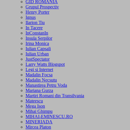
GID ROMANIA
Grupul Prospectiv
Henry Porter
Ignus
Ilarion Tiu
In Tacere
InConstanIn
Insula Serpilor
Irina Monica
Iulian Capsali
Iulian Urban
JustSpectator
Larry Watts Blogspot
Legi si Internet
Madalin Focsa
Madalin Necsutu
Manastirea Petru Voda
Mariana Gurza
Martiri Romani din Transilvania
Mateescu
Mega Ison
Mihai Ghimpu
MIHAI-EMINESCU.RO
MINERIADA
Mircea Platon