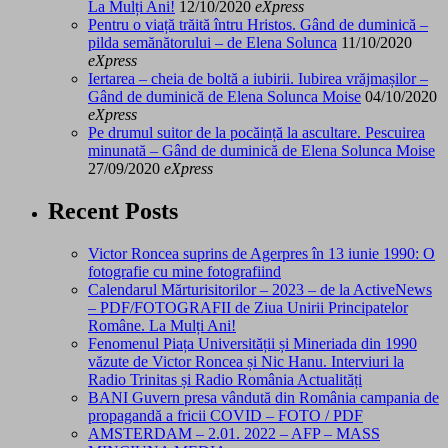
La Mulți Ani!
12/10/2020
eXpress
Pentru o viață trăită întru Hristos. Gând de duminică –
pilda semănătorului – de Elena Solunca
11/10/2020
eXpress
Iertarea – cheia de boltă a iubirii. Iubirea vrăjmașilor –
Gând de duminică de Elena Solunca Moise
04/10/2020
eXpress
Pe drumul suitor de la pocăință la ascultare. Pescuirea
minunată – Gând de duminică de Elena Solunca Moise
27/09/2020
eXpress
Recent Posts
Victor Roncea suprins de Agerpres în 13 iunie 1990: O
fotografie cu mine fotografiind
Calendarul Mărturisitorilor – 2023 – de la ActiveNews
– PDF/FOTOGRAFII de Ziua Unirii Principatelor
Române. La Mulți Ani!
Fenomenul Piața Universității și Mineriada din 1990
văzute de Victor Roncea și Nic Hanu. Interviuri la
Radio Trinitas și Radio România Actualități
BANI Guvern presa vândută din România campania de
propagandă a fricii COVID – FOTO / PDF
AMSTERDAM – 2.01. 2022 – AFP – MASS