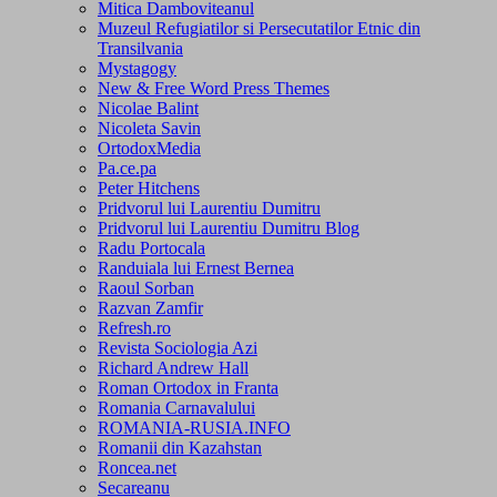
Mitica Damboviteanul
Muzeul Refugiatilor si Persecutatilor Etnic din
Transilvania
Mystagogy
New & Free Word Press Themes
Nicolae Balint
Nicoleta Savin
OrtodoxMedia
Pa.ce.pa
Peter Hitchens
Pridvorul lui Laurentiu Dumitru
Pridvorul lui Laurentiu Dumitru Blog
Radu Portocala
Randuiala lui Ernest Bernea
Raoul Sorban
Razvan Zamfir
Refresh.ro
Revista Sociologia Azi
Richard Andrew Hall
Roman Ortodox in Franta
Romania Carnavalului
ROMANIA-RUSIA.INFO
Romanii din Kazahstan
Roncea.net
Secareanu