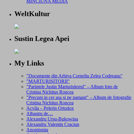
MINCIUNA MEDIA
WeltKultur
Sustin Legea Apei
My Links
"Documente din Arhiva Corneliu Zelea Codreanu"
"MARTURISITORII"
"Parintele Justin Marturisitorul" – Album foto de
Cristina Nichitus Roncea
"Precum in cer asa si pe pamant" – Album de fotografie
Cristina Nichitus Roncea
Acvila – Pelerin Ortodox
Albastru de…
Alexandru Ursu-Bukowina
Alexandru Valentin Craciun
Anomismia