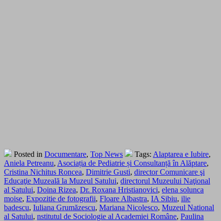
Posted in
Documentare
,
Top News
Tags:
Alaptarea e Iubire
,
Aniela Petreanu
,
Asociația de Pediatrie și Consultanță în Alăptare
,
Cristina Nichitus Roncea
,
Dimitrie Gusti
,
director Comunicare şi
Educaţie Muzeală la Muzeul Satului
,
directorul Muzeului Naţional
al Satului
,
Doina Rizea
,
Dr. Roxana Hristianovici
,
elena solunca
moise
,
Expozitie de fotografii
,
Floare Albastra
,
IA Sibiu
,
ilie
badescu
,
Iuliana Grumăzescu
,
Mariana Nicolesco
,
Muzeul National
al Satului
,
nstitutul de Sociologie al Academiei Române
,
Paulina