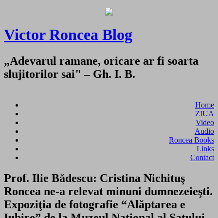
Victor Roncea Blog
„Adevarul ramane, oricare ar fi soarta
slujitorilor sai" – Gh. I. B.
Home
ZIUA
Video
Audio
Roncea Books
Links
Contact
Prof. Ilie Bădescu: Cristina Nichituş
Roncea ne-a relevat minuni dumnezeieşti.
Expoziţia de fotografie “Alăptarea e
Iubire” de la Muzeul Naţional al Satului