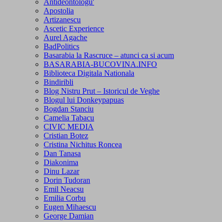
Antideontologu'
Apostolia
Artizanescu
Ascetic Experience
Aurel Agache
BadPolitics
Basarabia la Rascruce – atunci ca si acum
BASARABIA-BUCOVINA.INFO
Biblioteca Digitala Nationala
Bindiribli
Blog Nistru Prut – Istoricul de Veghe
Blogul lui Donkeypapuas
Bogdan Stanciu
Camelia Tabacu
CIVIC MEDIA
Cristian Botez
Cristina Nichitus Roncea
Dan Tanasa
Diakonima
Dinu Lazar
Dorin Tudoran
Emil Neacsu
Emilia Corbu
Eugen Mihaescu
George Damian