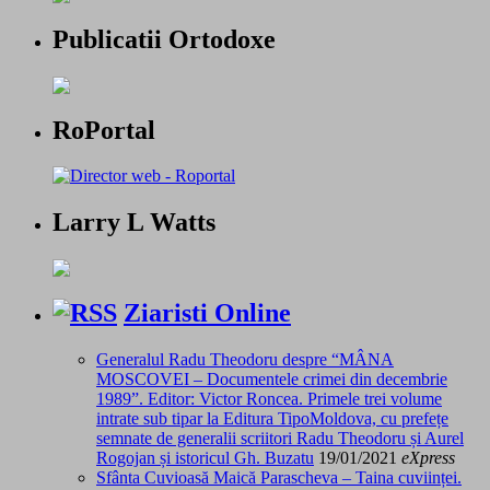
Publicatii Ortodoxe
RoPortal
Larry L Watts
Ziaristi Online
Generalul Radu Theodoru despre “MÂNA
MOSCOVEI – Documentele crimei din decembrie
1989”. Editor: Victor Roncea. Primele trei volume
intrate sub tipar la Editura TipoMoldova, cu prefețe
semnate de generalii scriitori Radu Theodoru și Aurel
Rogojan și istoricul Gh. Buzatu
19/01/2021
eXpress
Sfânta Cuvioasă Maică Parascheva – Taina cuviinței.