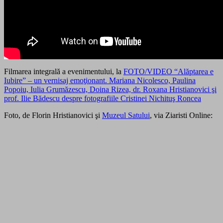
Filmarea integrală a evenimentului, la
FOTO/VIDEO “Alăptarea e
Iubire” – un vernisaj emoţionant. Mariana Nicolesco, Paulina
Popoiu, Iulia Grumăzescu, Doina Rizea, dr. Roxana Hristianovici şi
prof. Ilie Bădescu despre fotografiile Cristinei Nichituş Roncea
Foto, de Florin Hristianovici şi
Muzeul Satului
, via Ziaristi Online: