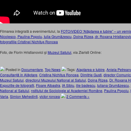
Filmarea integrală a evenimentului, la
FOTO/VIDEO “Alăptarea e Iubire” – un verni
Nicolesco, Paulina Popoiu, Iulia Grumăzescu, Doina Rizea, dr. Roxana Hristianovici
fotografiile Cristinei Nichituş Roncea
Foto, de Florin Hristianovici şi
Muzeul Satului
, via Ziaristi Online:
Posted in
Documentare
,
Top News
Tags:
Alaptarea e Iubire
,
Aniela Petrean
Consultanță în Alăptare
,
Cristina Nichitus Roncea
,
Dimitrie Gusti
,
director Comunic
Muzeul Satului
,
directorul Muzeului Naţional al Satului
,
Doina Rizea
,
Dr. Roxana Hr
Expozitie de fotografii
,
Floare Albastra
,
IA Sibiu
,
ilie badescu
,
Iuliana Grumăzescu
,
National al Satului
,
nstitutul de Sociologie al Academiei Române
,
Paulina Popoiu
,
Varia
,
Simion Mehedinti
,
victor roncea
2 Comments »