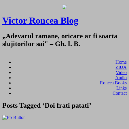
Victor Roncea Blog
„Adevarul ramane, oricare ar fi soarta
slujitorilor sai" – Gh. I. B.
Home
ZIUA
Video
Audio
Roncea Books
Links
Contact
Posts Tagged ‘Doi frati patati’