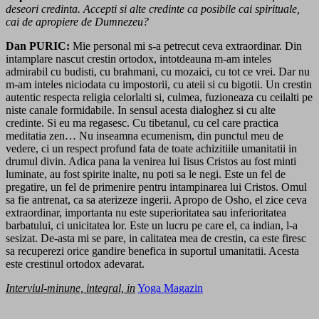
deseori credinta. Accepti si alte credinte ca posibile cai spirituale,
cai de apropiere de Dumnezeu?
Dan PURIC:
Mie personal mi s-a petrecut ceva extraordinar. Din
intamplare nascut crestin ortodox, intotdeauna m-am inteles
admirabil cu budisti, cu brahmani, cu mozaici, cu tot ce vrei. Dar nu
m-am inteles niciodata cu impostorii, cu ateii si cu bigotii. Un crestin
autentic respecta religia celorlalti si, culmea, fuzioneaza cu ceilalti pe
niste canale formidabile. In sensul acesta dialoghez si cu alte
credinte. Si eu ma regasesc. Cu tibetanul, cu cel care practica
meditatia zen… Nu inseamna ecumenism, din punctul meu de
vedere, ci un respect profund fata de toate achizitiile umanitatii in
drumul divin. Adica pana la venirea lui Iisus Cristos au fost minti
luminate, au fost spirite inalte, nu poti sa le negi. Este un fel de
pregatire, un fel de primenire pentru intampinarea lui Cristos. Omul
sa fie antrenat, ca sa aterizeze ingerii. Apropo de Osho, el zice ceva
extraordinar, importanta nu este superioritatea sau inferioritatea
barbatului, ci unicitatea lor. Este un lucru pe care el, ca indian, l-a
sesizat. De-asta mi se pare, in calitatea mea de crestin, ca este firesc
sa recuperezi orice gandire benefica in suportul umanitatii. Acesta
este crestinul ortodox adevarat.
Interviul-minune, integral, in
Yoga Magazin