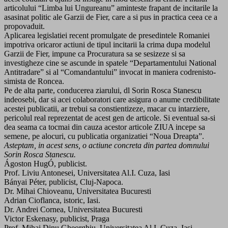
articolului “Limba lui Ungureanu” aminteste frapant de incitarile la
asasinat politic ale Garzii de Fier, care a si pus in practica ceea ce a
propovaduit.
Aplicarea legislatiei recent promulgate de presedintele Romaniei
impotriva oricaror actiuni de tipul incitarii la crima dupa modelul
Garzii de Fier, impune ca Procuratura sa se sesizeze si sa
investigheze cine se ascunde in spatele “Departamentului National
Antitradare” si al “Comandantului” invocat in maniera codrenisto-
simista de Roncea.
Pe de alta parte, conducerea ziarului, dl Sorin Rosca Stanescu
indeosebi, dar si acei colaboratori care asigura o anume credibilitate
acestei publicatii, ar trebui sa constientizeze, macar cu intarziere,
pericolul real reprezentat de acest gen de articole. Si eventual sa-si
dea seama ca tocmai din cauza acestor articole ZIUA incepe sa
semene, pe alocuri, cu publicatia organizatiei “Noua Dreapta”.
Asteptam, in acest sens, o actiune concreta din partea domnului
Sorin Rosca Stanescu.
Ágoston HugÓ, publicist.
Prof. Liviu Antonesei, Universitatea Al.I. Cuza, Iasi
Bányai Péter, publicist, Cluj-Napoca.
Dr. Mihai Chioveanu, Universitatea Bucuresti
Adrian Cioflanca, istoric, Iasi.
Dr. Andrei Cornea, Universitatea Bucuresti
Victor Eskenasy, publicist, Praga
Prof. Mihai Dinu Gheorghiu, Universitatea Al.I. Cuza, Iasi