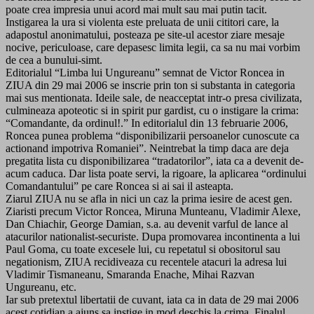
poate crea impresia unui acord mai mult sau mai putin tacit.
Instigarea la ura si violenta este preluata de unii cititori care, la
adapostul anonimatului, posteaza pe site-ul acestor ziare mesaje
nocive, periculoase, care depasesc limita legii, ca sa nu mai vorbim
de cea a bunului-simt.
Editorialul “Limba lui Ungureanu” semnat de Victor Roncea in
ZIUA din 29 mai 2006 se inscrie prin ton si substanta in categoria
mai sus mentionata. Ideile sale, de neacceptat intr-o presa civilizata,
culmineaza apoteotic si in spirit pur gardist, cu o instigare la crima:
“Comandante, da ordinul!.” In editorialul din 13 februarie 2006,
Roncea punea problema “disponibilizarii persoanelor cunoscute ca
actionand impotriva Romaniei”. Neintrebat la timp daca are deja
pregatita lista cu disponibilizarea “tradatorilor”, iata ca a devenit de-
acum caduca. Dar lista poate servi, la rigoare, la aplicarea “ordinului
Comandantului” pe care Roncea si ai sai il asteapta.
Ziarul ZIUA nu se afla in nici un caz la prima iesire de acest gen.
Ziaristi precum Victor Roncea, Miruna Munteanu, Vladimir Alexe,
Dan Chiachir, George Damian, s.a. au devenit varful de lance al
atacurilor nationalist-securiste. Dupa promovarea incontinenta a lui
Paul Goma, cu toate excesele lui, cu repetatul si obositorul sau
negationism, ZIUA recidiveaza cu recentele atacuri la adresa lui
Vladimir Tismaneanu, Smaranda Enache, Mihai Razvan
Ungureanu, etc.
Iar sub pretextul libertatii de cuvant, iata ca in data de 29 mai 2006
acest cotidian a ajuns sa instige in mod deschis la crima. Finalul