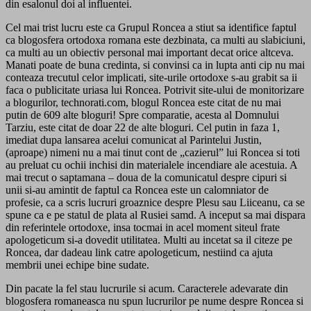
din esalonul doi al influentei.
Cel mai trist lucru este ca Grupul Roncea a stiut sa identifice faptul
ca blogosfera ortodoxa romana este dezbinata, ca multi au slabiciuni,
ca multi au un obiectiv personal mai important decat orice altceva.
Manati poate de buna credinta, si convinsi ca in lupta anti cip nu mai
conteaza trecutul celor implicati, site-urile ortodoxe s-au grabit sa ii
faca o publicitate uriasa lui Roncea. Potrivit site-ului de monitorizare
a blogurilor, technorati.com, blogul Roncea este citat de nu mai
putin de 609 alte bloguri! Spre comparatie, acesta al Domnului
Tarziu, este citat de doar 22 de alte bloguri. Cel putin in faza 1,
imediat dupa lansarea acelui comunicat al Parintelui Justin,
(aproape) nimeni nu a mai tinut cont de „cazierul” lui Roncea si toti
au preluat cu ochii inchisi din materialele incendiare ale acestuia. A
mai trecut o saptamana – doua de la comunicatul despre cipuri si
unii si-au amintit de faptul ca Roncea este un calomniator de
profesie, ca a scris lucruri groaznice despre Plesu sau Liiceanu, ca se
spune ca e pe statul de plata al Rusiei samd. A inceput sa mai dispara
din referintele ortodoxe, insa tocmai in acel moment siteul frate
apologeticum si-a dovedit utilitatea. Multi au incetat sa il citeze pe
Roncea, dar dadeau link catre apologeticum, nestiind ca ajuta
membrii unei echipe bine sudate.
Din pacate la fel stau lucrurile si acum. Caracterele adevarate din
blogosfera romaneasca nu spun lucrurilor pe nume despre Roncea si