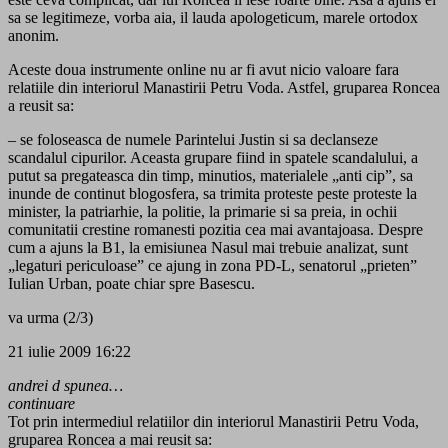
sa se legitimeze, vorba aia, il lauda apologeticum, marele ortodox
anonim.
Aceste doua instrumente online nu ar fi avut nicio valoare fara
relatiile din interiorul Manastirii Petru Voda. Astfel, gruparea Roncea
a reusit sa:
– se foloseasca de numele Parintelui Justin si sa declanseze
scandalul cipurilor. Aceasta grupare fiind in spatele scandalului, a
putut sa pregateasca din timp, minutios, materialele „anti cip”, sa
inunde de continut blogosfera, sa trimita proteste peste proteste la
minister, la patriarhie, la politie, la primarie si sa preia, in ochii
comunitatii crestine romanesti pozitia cea mai avantajoasa. Despre
cum a ajuns la B1, la emisiunea Nasul mai trebuie analizat, sunt
„legaturi periculoase” ce ajung in zona PD-L, senatorul „prieten”
Iulian Urban, poate chiar spre Basescu.
va urma (2/3)
21 iulie 2009 16:22
andrei d spunea…
continuare
Tot prin intermediul relatiilor din interiorul Manastirii Petru Voda,
gruparea Roncea a mai reusit sa: