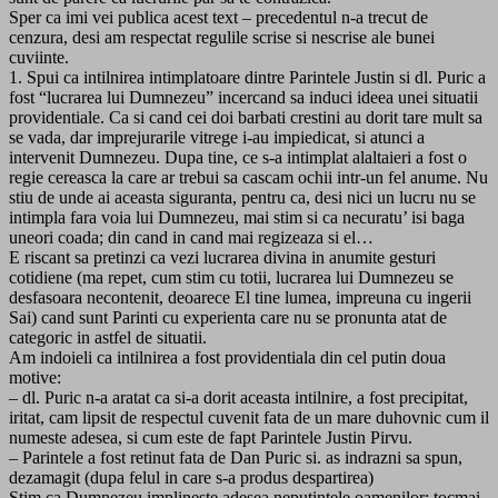
Sper ca imi vei publica acest text – precedentul n-a trecut de
cenzura, desi am respectat regulile scrise si nescrise ale bunei
cuviinte.
1. Spui ca intilnirea intimplatoare dintre Parintele Justin si dl. Puric a
fost “lucrarea lui Dumnezeu” incercand sa induci ideea unei situatii
providentiale. Ca si cand cei doi barbati crestini au dorit tare mult sa
se vada, dar imprejurarile vitrege i-au impiedicat, si atunci a
intervenit Dumnezeu. Dupa tine, ce s-a intimplat alaltaieri a fost o
regie cereasca la care ar trebui sa cascam ochii intr-un fel anume. Nu
stiu de unde ai aceasta siguranta, pentru ca, desi nici un lucru nu se
intimpla fara voia lui Dumnezeu, mai stim si ca necuratu’ isi baga
uneori coada; din cand in cand mai regizeaza si el…
E riscant sa pretinzi ca vezi lucrarea divina in anumite gesturi
cotidiene (ma repet, cum stim cu totii, lucrarea lui Dumnezeu se
desfasoara necontenit, deoarece El tine lumea, impreuna cu ingerii
Sai) cand sunt Parinti cu experienta care nu se pronunta atat de
categoric in astfel de situatii.
Am indoieli ca intilnirea a fost providentiala din cel putin doua
motive:
– dl. Puric n-a aratat ca si-a dorit aceasta intilnire, a fost precipitat,
iritat, cam lipsit de respectul cuvenit fata de un mare duhovnic cum il
numeste adesea, si cum este de fapt Parintele Justin Pirvu.
– Parintele a fost retinut fata de Dan Puric si. as indrazni sa spun,
dezamagit (dupa felul in care s-a produs despartirea)
Stim ca Dumnezeu implineste adesea neputintele oamenilor; tocmai