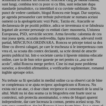
sunt lungi, combina text cu poze si cu film, sunt redactate dupa
standarde jurnalistice, cu intertitluri si cu cuvinte subliniate. Din
punct de vedere cantitativ, blogul Roncea este bogat. Dar surpriza,
pe agenda persoanelor care trebuie pulverizate se numara aceiasi
oameni ca la apologeticum: vezi Puric, Tarziu etc. Atacurile se
declanseaza de pe pozitii politice, adica se inventeaza si se fabuleaza
legaturi ale acestor personaje cu entitati clare: masoneria, Uniunea
Europeana, PSD, serviciile secrete. Arma favorita: calomnia de cea
mai joasa speta, acuzatia nedovedita, fapta inventata, adevarul rostit
partial, MINCIUNA ORDINARA. Roncea se pricepe totusi sa dea
filme cu diversi calugari, pe care le trucheaza si le interpreteaza cum
vrea el, sa scoata din contex declaratii, sa scrie destul de atractiv
pentru publicul lui. Intr-o societate careia ii lipseste minima educatie
online, care ia de bun orice gaseste pe net pentru ca „asa scrie
acolo”, stilul Roncea merge perfect. Cine isi mai pune problema
surselor, a dovedirii afirmatiilor, a verificarilor suplimentare, romanul
inghite aproape orice.
Nu trebuie sa fii specialist in mediul online ca sa observi cat de bine
se completeaza si se ajuta reciproc apologeticum si Roncea. Nu
exista nici un atac, ci doar citate reciproce si comentarii de la unul la
altul. Multi nu isi dau seama ca in blogosfera este foarte usor sa
controlezi, sub protectia anonimatului, o retea de bloguri aparent
independente, dar care lucreaza la comun, pentru acelasi scop. Nu
este ceva complicat, dar lui Roncea ii iese foarte bine. Asa a ajuns el