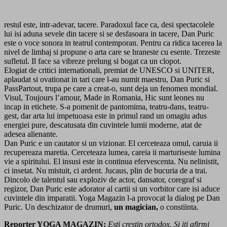
restul este, intr-adevar, tacere. Paradoxul face ca, desi spectacolele
lui isi aduna sevele din tacere si se desfasoara in tacere, Dan Puric
este o voce sonora in teatrul contemporan. Pentru ca ridica tacerea la
nivel de limbaj si propune o arta care se hraneste cu esente. Trezeste
sufletul. Il face sa vibreze prelung si bogat ca un clopot.
Elogiat de critici internationali, premiat de UNESCO si UNITER,
aplaudat si ovationat in tari care l-au numit maestru, Dan Puric si
PassPartout, trupa pe care a creat-o, sunt deja un fenomen mondial.
Visul, Toujours l’amour, Made in Romania, Hic sunt leones nu
incap in etichete. S-a pomenit de pantomima, teatru-dans, teatru-
gest, dar arta lui impetuoasa este in primul rand un omagiu adus
energiei pure, descatusata din cuvintele lumii moderne, atat de
adesea alienante.
Dan Puric e un cautator si un vizionar. El cerceteaza omul, caruia ii
recupereaza maretia. Cerceteaza lumea, careia ii marturiseste lumina
vie a spiritului. El insusi este in continua efervescenta. Nu nelinistit,
ci insetat. Nu mistuit, ci ardent. Jucaus, plin de bucuria de a trai.
Dincolo de talentul sau exploziv de actor, dansator, coregraf si
regizor, Dan Puric este adorator al cartii si un vorbitor care isi aduce
cuvintele din imparatii. Yoga Magazin l-a provocat la dialog pe Dan
Puric. Un deschizator de drumuri,
un magician,
o constiinta.
Reporter YOGA MAGAZIN:
Esti crestin ortodox. Si iti afirmi