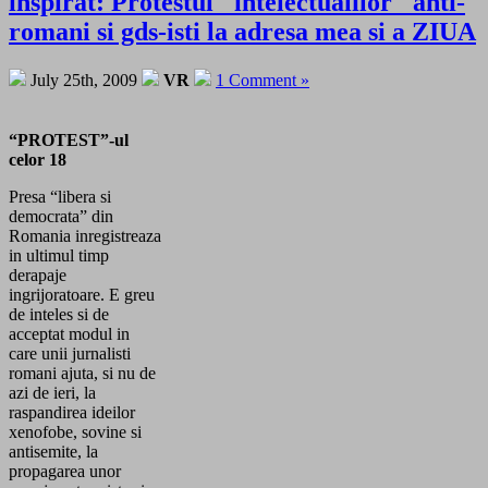
inspirat: Protestul "intelectualilor" anti-
romani si gds-isti la adresa mea si a ZIUA
July 25th, 2009
VR
1 Comment »
“PROTEST”-ul
celor 18
Presa “libera si
democrata” din
Romania inregistreaza
in ultimul timp
derapaje
ingrijoratoare. E greu
de inteles si de
acceptat modul in
care unii jurnalisti
romani ajuta, si nu de
azi de ieri, la
raspandirea ideilor
xenofobe, sovine si
antisemite, la
propagarea unor