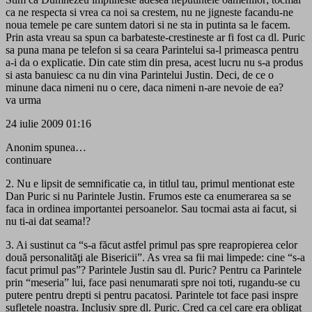
ca ne respecta si vrea ca noi sa crestem, nu ne jigneste facandu-ne
noua temele pe care suntem datori si ne sta in putinta sa le facem.
Prin asta vreau sa spun ca barbateste-crestineste ar fi fost ca dl. Puric
sa puna mana pe telefon si sa ceara Parintelui sa-l primeasca pentru
a-i da o explicatie. Din cate stim din presa, acest lucru nu s-a produs
si asta banuiesc ca nu din vina Parintelui Justin. Deci, de ce o
minune daca nimeni nu o cere, daca nimeni n-are nevoie de ea?
va urma
24 iulie 2009 01:16
Anonim spunea…
continuare
2. Nu e lipsit de semnificatie ca, in titlul tau, primul mentionat este
Dan Puric si nu Parintele Justin. Frumos este ca enumerarea sa se
faca in ordinea importantei persoanelor. Sau tocmai asta ai facut, si
nu ti-ai dat seama!?
3. Ai sustinut ca “s-a făcut astfel primul pas spre reapropierea celor
două personalităţi ale Bisericii”. As vrea sa fii mai limpede: cine “s-a
facut primul pas”? Parintele Justin sau dl. Puric? Pentru ca Parintele
prin “meseria” lui, face pasi nenumarati spre noi toti, rugandu-se cu
putere pentru drepti si pentru pacatosi. Parintele tot face pasi inspre
sufletele noastra. Inclusiv spre dl. Puric. Cred ca cel care era obligat