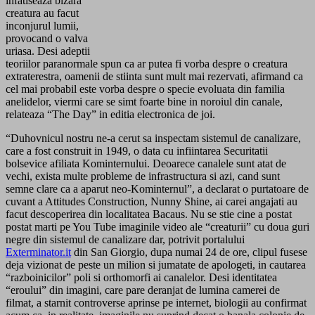
infatiseaza bizara
creatura au facut
inconjurul lumii,
provocand o valva
uriasa. Desi adeptii
teoriilor paranormale spun ca ar putea fi vorba despre o creatura
extraterestra, oamenii de stiinta sunt mult mai rezervati, afirmand ca
cel mai probabil este vorba despre o specie evoluata din familia
anelidelor, viermi care se simt foarte bine in noroiul din canale,
relateaza “The Day” in editia electronica de joi.
“Duhovnicul nostru ne-a cerut sa inspectam sistemul de canalizare,
care a fost construit in 1949, o data cu infiintarea Securitatii
bolsevice afiliata Kominternului. Deoarece canalele sunt atat de
vechi, exista multe probleme de infrastructura si azi, cand sunt
semne clare ca a aparut neo-Kominternul”, a declarat o purtatoare de
cuvant a Attitudes Construction, Nunny Shine, ai carei angajati au
facut descoperirea din localitatea Bacaus. Nu se stie cine a postat
postat marti pe You Tube imaginile video ale “creaturii” cu doua guri
negre din sistemul de canalizare dar, potrivit portalului
Exterminator.it
din San Giorgio, dupa numai 24 de ore, clipul fusese
deja vizionat de peste un milion si jumatate de apologeti, in cautarea
“razboinicilor” poli si orthomorfi ai canalelor. Desi identitatea
“eroului” din imagini, care pare deranjat de lumina camerei de
filmat, a starnit controverse aprinse pe internet, biologii au confirmat