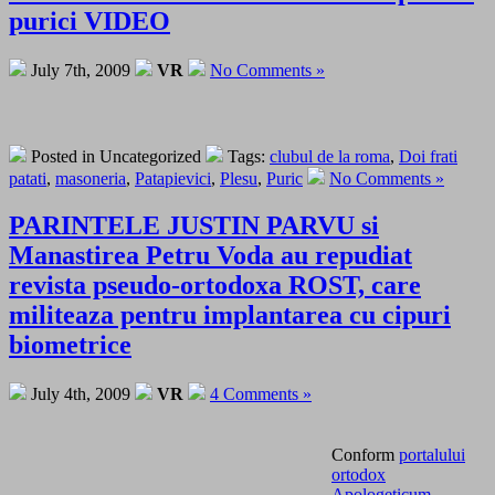
purici VIDEO
July 7th, 2009
VR
No Comments »
Posted in Uncategorized
Tags:
clubul de la roma
,
Doi frati
patati
,
masoneria
,
Patapievici
,
Plesu
,
Puric
No Comments »
PARINTELE JUSTIN PARVU si
Manastirea Petru Voda au repudiat
revista pseudo-ortodoxa ROST, care
militeaza pentru implantarea cu cipuri
biometrice
July 4th, 2009
VR
4 Comments »
Conform
portalului
ortodox
Apologeticum
,