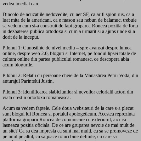
vedea imediat care.
Dincolo de acuzatiile nedovedite, cu aer SF, ca ar fi spion rus, ca a
luat mita de la americani, ca e mason sau nebun de balamuc, trebuie
sa vedem cum si-a construit de fapt gruparea Roncea pozitia de forta
in dezbaterea publica ortodoxa si cum a urmarit si a ajuns unde si-a
dorit de la inceput.
Pilonul 1: Cunostinte de nivel mediu – spre avansat despre lumea
online, despre web 2.0, bloguri si Internet, pe fondul lipsei totale de
cultura online din partea publicului romanesc, ce descopera abia
acum blogurile.
Pilonul 2: Relatii cu persoane cheie de la Manastirea Petru Voda, din
anturajul Parintelui Justin.
Pilonul 3: Identificarea slabiciunilor si nevoilor celorlalti actori din
viata crestin ortodoxa romaneasca.
Acum sa vedem faptele. Cele doua websiteuri de la care s-a plecat
sunt blogul lui Roncea si portalul apologeticum. Acestea reprezinta
platforma gruparii Roncea de comunicare cu exteriorul, aici isi
lasneaza pozitia oficiala. De ce are gruparea nevoie de mai mult de
un site? Ca sa dea impresia ca sunt mai multi, ca sa se promoveze de
pe unul pe altul, ca sa joace roluri bine definite, cu care sa