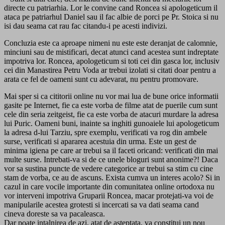
directe cu patriarhia. Lor le convine cand Roncea si apologeticum il
ataca pe patriarhul Daniel sau il fac albie de porci pe Pr. Stoica si nu
isi dau seama cat rau fac citandu-i pe acesti indivizi.
Concluzia este ca aproape nimeni nu este este deranjat de calomnie,
minciuni sau de mistificari, decat atunci cand acestea sunt indreptate
impotriva lor. Roncea, apologeticum si toti cei din gasca lor, inclusiv
cei din Manastirea Petru Voda ar trebui izolati si citati doar pentru a
arata ce fel de oameni sunt cu adevarat, nu pentru promovare.
Mai sper si ca cititorii online nu vor mai lua de bune orice informatii
gasite pe Internet, fie ca este vorba de filme atat de puerile cum sunt
cele din seria zeitgeist, fie ca este vorba de atacuri murdare la adresa
lui Puric. Oameni buni, inainte sa inghiti gunoaiele lui apologeticum
la adresa d-lui Tarziu, spre exemplu, verificati va rog din ambele
surse, verificati si apararea acestuia din urma. Este un gest de
minima igiena pe care ar trebui sa il faceti oricand: verificati din mai
multe surse. Intrebati-va si de ce unele bloguri sunt anonime?! Daca
vor sa sustina puncte de vedere categorice ar trebui sa stim cu cine
stam de vorba, ce au de ascuns. Exista cumva un interes acolo? Si in
cazul in care vocile importante din comunitatea online ortodoxa nu
vor interveni impotriva Gruparii Roncea, macar protejati-va voi de
manipularile acestea grotesti si incercati sa va dati seama cand
cineva doreste sa va pacaleasca.
Dar poate intalnirea de azi, atat de asteptata, va constitui un nou