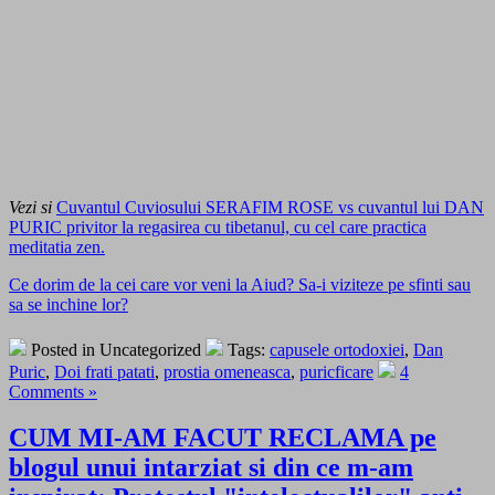
Vezi si
Cuvantul Cuviosului SERAFIM ROSE vs cuvantul lui DAN
PURIC privitor la regasirea cu tibetanul, cu cel care practica
meditatia zen.
Ce dorim de la cei care vor veni la Aiud? Sa-i viziteze pe sfinti sau
sa se inchine lor?
Posted in Uncategorized
Tags:
capusele ortodoxiei
,
Dan
Puric
,
Doi frati patati
,
prostia omeneasca
,
puricficare
4
Comments »
CUM MI-AM FACUT RECLAMA pe
blogul unui intarziat si din ce m-am