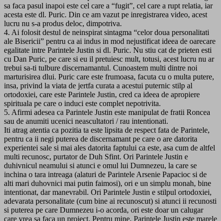
sa faca pasul inapoi este cel care a “fugit”, cel care a rupt relatia, iar
acesta este dl. Puric. Din ce am vazut pe inregistrarea video, acest
lucru nu s-a produs deloc, dimpotriva.
4. Ai folosit destul de neinspirat sintagma “celor doua personalitati
ale Bisericii” pentru ca ai indus in mod nejustificat ideea de oarecare
egalitate intre Parintele Justin si dl. Puric. Nu stiu cat de prieten esti
cu Dan Puric, pe care si eu il pretuiesc mult, totusi, acest lucru nu ar
trebui sa-ti tulbure discernamantul. Cunoastem multi dintre noi
marturisirea dlui. Puric care este frumoasa, facuta cu o multa putere,
insa, privind la viata de jertfa curata a acestui puternic stilp al
ortodoxiei, care este Parintele Justin, cred ca ideea de apropiere
spirituala pe care o induci este complet nepotrivita.
5. Afirmi adesea ca Parintele Justin este manipulat de fratii Roncea
sau de anumiti ucenici neascultatori / rau intentionati.
Iti atrag atentia ca pozitia ta este lipsita de respect fata de Parintele,
pentru ca ii negi puterea de discernamant pe care o are datorita
experientei sale si mai ales datorita faptului ca este, asa cum de altfel
multi recunosc, purtator de Duh Sfint. Ori Parintele Justin e
duhivnicul neamului si atunci e omul lui Dumnezeu, la care se
inchina o tara intreaga (alaturi de Parintele Arsenie Papacioc si de
alti mari duhovnici mai putin faimosi), ori e un simplu monah, bine
intentionat, dar manevrabil. Ori Parintele Justin e stilpul ortodoxiei,
adevarata personalitate (cum bine ai recunoscut) si atunci ii recunosti
si puterea pe care Dumnezeu i-o acorda, ori este doar un calugar
care vrea sa faca un proiect. Pentru mine, Parintele Justin este marele