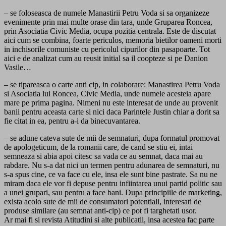
– se foloseasca de numele Manastirii Petru Voda si sa organizeze
evenimente prin mai multe orase din tara, unde Gruparea Roncea,
prin Asociatia Civic Media, ocupa pozitia centrala. Este de discutat
aici cum se combina, foarte periculos, memoria bietilor oameni morti
in inchisorile comuniste cu pericolul cipurilor din pasapoarte. Tot
aici e de analizat cum au reusit initial sa il coopteze si pe Danion
Vasile…
– se tipareasca o carte anti cip, in colaborare: Manastirea Petru Voda
si Asociatia lui Roncea, Civic Media, unde numele acesteia apare
mare pe prima pagina. Nimeni nu este interesat de unde au provenit
banii pentru aceasta carte si nici daca Parintele Justin chiar a dorit sa
fie citat in ea, pentru a-i da binecuvantarea.
– se adune cateva sute de mii de semnaturi, dupa formatul promovat
de apologeticum, de la romanii care, de cand se stiu ei, intai
semneaza si abia apoi citesc sa vada ce au semnat, daca mai au
rabdare. Nu s-a dat nici un termen pentru adunarea de semnaturi, nu
s-a spus cine, ce va face cu ele, insa ele sunt bine pastrate. Sa nu ne
miram daca ele vor fi depuse pentru infiintarea unui partid politic sau
a unei grupari, sau pentru a face bani. Dupa principiile de marketing,
exista acolo sute de mii de consumatori potentiali, interesati de
produse similare (au semnat anti-cip) ce pot fi targhetati usor.
Ar mai fi si revista Atitudini si alte publicatii, insa acestea fac parte