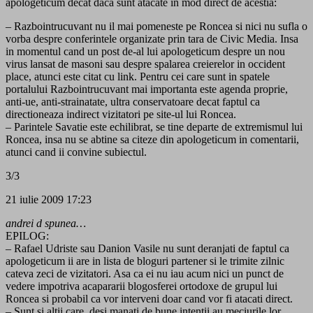
apologeticum decat daca sunt atacate in mod direct de acestia:
– Razbointrucuvant nu il mai pomeneste pe Roncea si nici nu sufla o
vorba despre conferintele organizate prin tara de Civic Media. Insa
in momentul cand un post de-al lui apologeticum despre un nou
virus lansat de masoni sau despre spalarea creierelor in occident
place, atunci este citat cu link. Pentru cei care sunt in spatele
portalului Razbointrucuvant mai importanta este agenda proprie,
anti-ue, anti-strainatate, ultra conservatoare decat faptul ca
directioneaza indirect vizitatori pe site-ul lui Roncea.
– Parintele Savatie este echilibrat, se tine departe de extremismul lui
Roncea, insa nu se abtine sa citeze din apologeticum in comentarii,
atunci cand ii convine subiectul.
3/3
21 iulie 2009 17:23
andrei d spunea…
EPILOG:
– Rafael Udriste sau Danion Vasile nu sunt deranjati de faptul ca
apologeticum ii are in lista de bloguri partener si le trimite zilnic
cateva zeci de vizitatori. Asa ca ei nu iau acum nici un punct de
vedere impotriva acapararii blogosferei ortodoxe de grupul lui
Roncea si probabil ca vor interveni doar cand vor fi atacati direct.
– Sunt si altii care, desi manati de bune intentii au meciurile lor