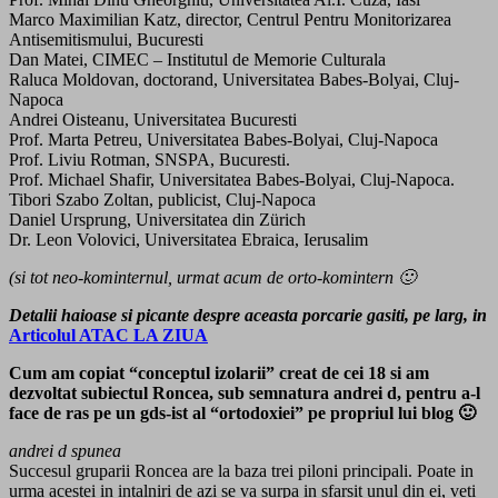
Marco Maximilian Katz, director, Centrul Pentru Monitorizarea
Antisemitismului, Bucuresti
Dan Matei, CIMEC – Institutul de Memorie Culturala
Raluca Moldovan, doctorand, Universitatea Babes-Bolyai, Cluj-
Napoca
Andrei Oisteanu, Universitatea Bucuresti
Prof. Marta Petreu, Universitatea Babes-Bolyai, Cluj-Napoca
Prof. Liviu Rotman, SNSPA, Bucuresti.
Prof. Michael Shafir, Universitatea Babes-Bolyai, Cluj-Napoca.
Tibori Szabo Zoltan, publicist, Cluj-Napoca
Daniel Ursprung, Universitatea din Zürich
Dr. Leon Volovici, Universitatea Ebraica, Ierusalim
(si tot neo-kominternul, urmat acum de orto-komintern 🙂
Detalii haioase si picante despre aceasta porcarie gasiti, pe larg, in
Articolul ATAC LA ZIUA
Cum am copiat “conceptul izolarii” creat de cei 18 si am
dezvoltat subiectul Roncea, sub semnatura andrei d, pentru a-l
face de ras pe un gds-ist al “ortodoxiei” pe propriul lui blog 🙂
andrei d spunea
Succesul gruparii Roncea are la baza trei piloni principali. Poate in
urma acestei in intalniri de azi se va surpa in sfarsit unul din ei, veti