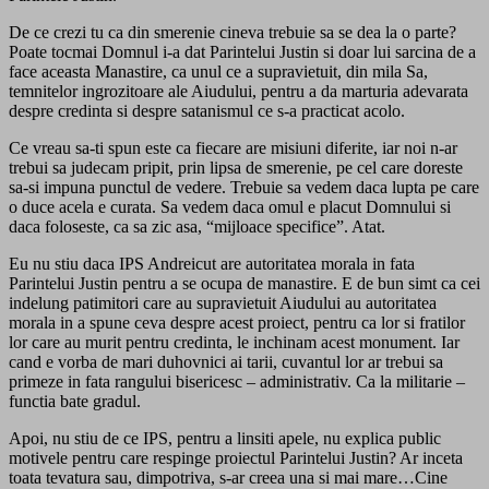
De ce crezi tu ca din smerenie cineva trebuie sa se dea la o parte?
Poate tocmai Domnul i-a dat Parintelui Justin si doar lui sarcina de a
face aceasta Manastire, ca unul ce a supravietuit, din mila Sa,
temnitelor ingrozitoare ale Aiudului, pentru a da marturia adevarata
despre credinta si despre satanismul ce s-a practicat acolo.
Ce vreau sa-ti spun este ca fiecare are misiuni diferite, iar noi n-ar
trebui sa judecam pripit, prin lipsa de smerenie, pe cel care doreste
sa-si impuna punctul de vedere. Trebuie sa vedem daca lupta pe care
o duce acela e curata. Sa vedem daca omul e placut Domnului si
daca foloseste, ca sa zic asa, “mijloace specifice”. Atat.
Eu nu stiu daca IPS Andreicut are autoritatea morala in fata
Parintelui Justin pentru a se ocupa de manastire. E de bun simt ca cei
indelung patimitori care au supravietuit Aiudului au autoritatea
morala in a spune ceva despre acest proiect, pentru ca lor si fratilor
lor care au murit pentru credinta, le inchinam acest monument. Iar
cand e vorba de mari duhovnici ai tarii, cuvantul lor ar trebui sa
primeze in fata rangului bisericesc – administrativ. Ca la militarie –
functia bate gradul.
Apoi, nu stiu de ce IPS, pentru a linsiti apele, nu explica public
motivele pentru care respinge proiectul Parintelui Justin? Ar inceta
toata tevatura sau, dimpotriva, s-ar creea una si mai mare…Cine