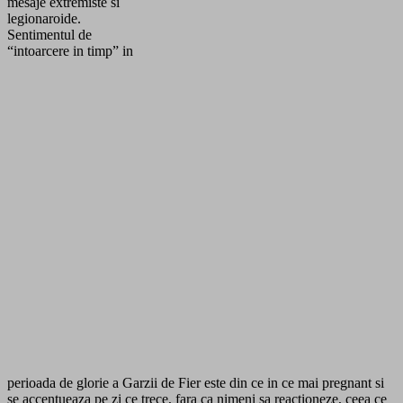
mesaje extremiste si
legionaroide.
Sentimentul de
“intoarcere in timp” in
perioada de glorie a Garzii de Fier este din ce in ce mai pregnant si
se accentueaza pe zi ce trece, fara ca nimeni sa reactioneze, ceea ce