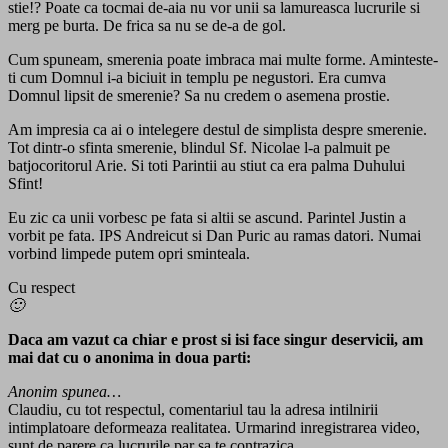
stie!? Poate ca tocmai de-aia nu vor unii sa lamureasca lucrurile si
merg pe burta. De frica sa nu se de-a de gol.
Cum spuneam, smerenia poate imbraca mai multe forme. Aminteste-
ti cum Domnul i-a biciuit in templu pe negustori. Era cumva
Domnul lipsit de smerenie? Sa nu credem o asemena prostie.
Am impresia ca ai o intelegere destul de simplista despre smerenie.
Tot dintr-o sfinta smerenie, blindul Sf. Nicolae l-a palmuit pe
batjocoritorul Arie. Si toti Parintii au stiut ca era palma Duhului
Sfint!
Eu zic ca unii vorbesc pe fata si altii se ascund. Parintel Justin a
vorbit pe fata. IPS Andreicut si Dan Puric au ramas datori. Numai
vorbind limpede putem opri sminteala.
Cu respect
🙂
Daca am vazut ca chiar e prost si isi face singur deservicii, am
mai dat cu o anonima in doua parti:
Anonim spunea…
Claudiu, cu tot respectul, comentariul tau la adresa intilnirii
intimplatoare deformeaza realitatea. Urmarind inregistrarea video,
sunt de parere ca lucrurile par sa te contrazica.