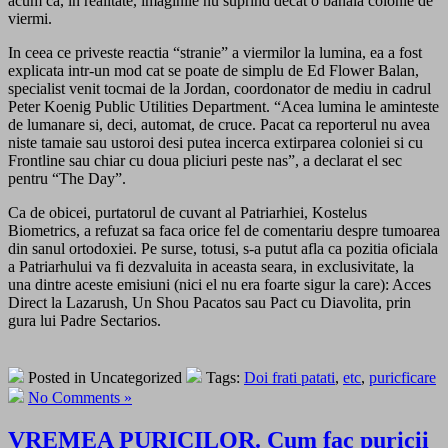
acum ca, in realitate, imaginile nu suprind decat o banala colonie de
viermi.
In ceea ce priveste reactia “stranie” a viermilor la lumina, ea a fost
explicata intr-un mod cat se poate de simplu de Ed Flower Balan,
specialist venit tocmai de la Jordan, coordonator de mediu in cadrul
Peter Koenig Public Utilities Department. “Acea lumina le aminteste
de lumanare si, deci, automat, de cruce. Pacat ca reporterul nu avea
niste tamaie sau ustoroi desi putea incerca extirparea coloniei si cu
Frontline sau chiar cu doua pliciuri peste nas”, a declarat el sec
pentru “The Day”.
Ca de obicei, purtatorul de cuvant al Patriarhiei, Kostelus
Biometrics, a refuzat sa faca orice fel de comentariu despre tumoarea
din sanul ortodoxiei. Pe surse, totusi, s-a putut afla ca pozitia oficiala
a Patriarhului va fi dezvaluita in aceasta seara, in exclusivitate, la
una dintre aceste emisiuni (nici el nu era foarte sigur la care): Acces
Direct la Lazarush, Un Shou Pacatos sau Pact cu Diavolita, prin
gura lui Padre Sectarios.
Posted in Uncategorized
Tags:
Doi frati patati
,
etc
,
puricficare
No Comments »
VREMEA PURICILOR. Cum fac puricii