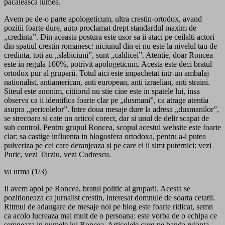
pacaleasca lumea.
Avem pe de-o parte apologeticum, ultra crestin-ortodox, avand
pozitii foarte dure, auto proclamat drept standardul maxim de
„credinta”. Din aceasta postura este usor sa ii ataci pe ceilalti actori
din spatiul crestin romanesc: niciunul din ei nu este la nivelul tau de
credinta, toti au „slabiciuni”, sunt „caldicei”. Atentie, doar Roncea
este in regula 100%, potrivit apologeticum. Acesta este deci bratul
ortodox pur al gruparii. Totul aici este impachetat intr-un ambalaj
nationalist, antiamerican, anti european, anti izraelian, anti straini.
Siteul este anonim, cititorul nu stie cine este in spatele lui, insa
observa ca ii identifica foarte clar pe „dusmani”, ca atrage atentia
asupra „pericolelor”. Intre doua mesaje dure la adresa „dusmanilor”,
se strecoara si cate un articol corect, dar si unul de delir scapat de
sub control. Pentru grupul Roncea, scopul acestui website este foarte
clar: sa castige influenta in blogosfera ortodoxa, pentru a-i putea
pulveriza pe cei care deranjeaza si pe care ei ii simt puternici: vezi
Puric, vezi Tarziu, vezi Codrescu.
va urma (1/3)
Il avem apoi pe Roncea, bratul politic al gruparii. Acesta se
pozitioneaza ca jurnalist crestin, interesat domnule de soarta cetatii.
Ritmul de adaugare de mesaje noi pe blog este foarte ridicat, semn
ca acolo lucreaza mai mult de o persoana: este vorba de o echipa ce
semneaza in numele lui Roncea. Articolele curg pe banda rulanta,