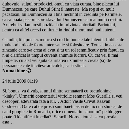
duhovnic, stilpul ortodoxiei, omul cu viata curata, bine placut lui
Dumnezeu, pe care Duhul Sfint il intareste. Ma rog si eu mult
pacatosul, lui Dumnezeu sa-l tina neclintit in credinta pe Parintele,
ca sa poata pastorii spre slava lui Dumnezeu cat mai multi crestini.
Ar trebui sa lamuresti pozitia ta in privinta autoritatii Parintelui,
pentru ca altfel creezi confuzie in rindul unora mai putin atenti.
Claudiu, iti apreciez munca si cred in bunele tale intentii. Publici de
multe ori articole foarte interesante si folositoare. Totusi, in aceasta
zinzanie care s-a creat ai avut si tu un rol semnificativ prin faptul ca
n-ai clarificat la timpul cuvenit anumite lucruri. Cu cat vei fi mai
limpede, cu atat vei ajuta ca iritarea / zminteala creata (si) de
persoanele cate iti citesc articolele, sa ia sfirsit.
Numai bine 🙂
24 iulie 2009 01:19
Si, bonus, va divulg si unul dintre semnatarii cu pseudonime
“kinky”. Urmariti comentariul vitriolic semnat Mos Guerilla si veti
descoperi adevarata fata a lui… Adolf Vasile Crivat Razvan
Codrescu. Oare cat de prosti sunt baietii astia de nici nu stiu ca, de
cand google e in Romania, orice comentariu “anonim” pe blogger
poate fi identificat imediat?! Saracii! Noroc, totusi, si cu prostia
asta…