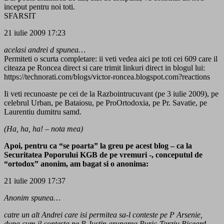
inceput pentru noi toti.
SFARSIT
21 iulie 2009 17:23
acelasi andrei d spunea…
Permiteti o scurta completare: ii veti vedea aici pe toti cei 609 care il
citeaza pe Roncea direct si care trimit linkuri direct in blogul lui:
https://technorati.com/blogs/victor-roncea.blogspot.com?reactions
Ii veti recunoaste pe cei de la Razbointrucuvant (pe 3 iulie 2009), pe
celebrul Urban, pe Bataiosu, pe ProOrtodoxia, pe Pr. Savatie, pe
Laurentiu dumitru samd.
(Ha, ha, ha! – nota mea)
Apoi, pentru ca “se poarta” la greu pe acest blog – ca la
Securitatea Poporului KGB de pe vremuri -, conceputul de
“ortodox” anonim, am bagat si o anonima:
21 iulie 2009 17:37
Anonim spunea…
catre un alt Andrei care isi permitea sa-l conteste pe P Arsenie,
dupa cum il contesta pe P Justin gruparea Puric-Tarziu Riceard -