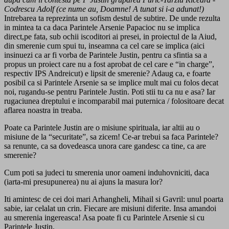
Codrescu Adolf (ce nume au, Doamne! A tunat si i-a adunat!)
Intrebarea ta reprezinta un sofism destul de subtire. De unde rezulta
in mintea ta ca daca Parintele Arsenie Papacioc nu se implica
direct,pe fata, sub ochii iscoditori ai presei, in proiectul de la Aiud,
din smerenie cum spui tu, inseamna ca cel care se implica (aici
insinuezi ca ar fi vorba de Parintele Justin, pentru ca sfintia sa a
propus un proiect care nu a fost aprobat de cel care e “in charge”,
respectiv IPS Andreicut) e lipsit de smerenie? Adaug ca, e foarte
posibil ca si Parintele Arsenie sa se implice mult mai cu folos decat
noi, rugandu-se pentru Parintele Justin. Poti stii tu ca nu e asa? Iar
rugaciunea dreptului e incomparabil mai puternica / folositoare decat
aflarea noastra in treaba.
Poate ca Parintele Justin are o misiune spirituala, iar altii au o
misiune de la “securitate”, sa zicem! Ce-ar trebui sa faca Parintele?
sa renunte, ca sa dovedeasca unora care gandesc ca tine, ca are
smerenie?
Cum poti sa judeci tu smerenia unor oameni induhovniciti, daca
(iarta-mi presupunerea) nu ai ajuns la masura lor?
Iti amintesc de cei doi mari Arhangheli, Mihail si Gavril: unul poarta
sabie, iar celalat un crin. Fiecare are misiuni diferite. Insa amandoi
au smerenia ingereasca! Asa poate fi cu Parintele Arsenie si cu
Parintele Justin.