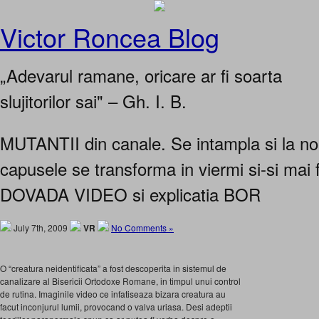
Victor Roncea Blog
„Adevarul ramane, oricare ar fi soarta
slujitorilor sai" – Gh. I. B.
MUTANTII din canale. Se intampla si la noi.
capusele se transforma in viermi si-si mai f
DOVADA VIDEO si explicatia BOR
July 7th, 2009
VR
No Comments »
O “creatura neidentificata” a fost descoperita in sistemul de
canalizare al Bisericii Ortodoxe Romane, in timpul unui control
de rutina. Imaginile video ce infatiseaza bizara creatura au
facut inconjurul lumii, provocand o valva uriasa. Desi adeptii