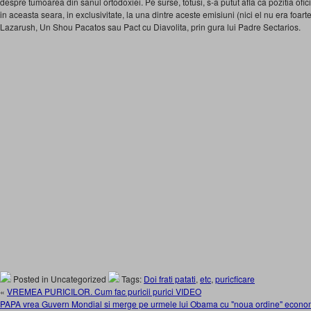
despre tumoarea din sanul ortodoxiei. Pe surse, totusi, s-a putut afla ca pozitia ofici
in aceasta seara, in exclusivitate, la una dintre aceste emisiuni (nici el nu era foarte
Lazarush, Un Shou Pacatos sau Pact cu Diavolita, prin gura lui Padre Sectarios.
Posted in Uncategorized
Tags:
Doi frati patati
,
etc
,
puricficare
«
VREMEA PURICILOR. Cum fac puricii purici VIDEO
PAPA vrea Guvern Mondial si merge pe urmele lui Obama cu "noua ordine" economi