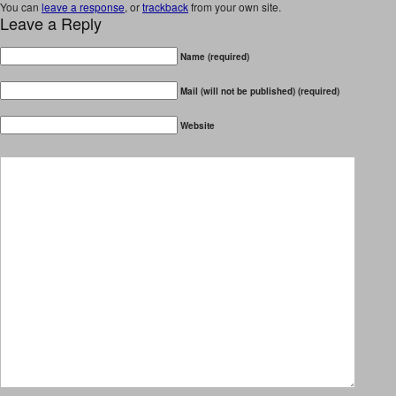
You can
leave a response
, or
trackback
from your own site.
Leave a Reply
Name (required)
Mail (will not be published) (required)
Website