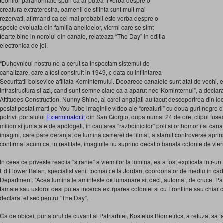
teoriilor paranormale spun ca ar putea fi vorba despre o
creatura extraterestra, oamenii de stiinta sunt mult mai
rezervati, afirmand ca cel mai probabil este vorba despre o
specie evoluata din familia anelidelor, viermi care se simt
foarte bine in noroiul din canale, relateaza “The Day” in editia
electronica de joi.
“Duhovnicul nostru ne-a cerut sa inspectam sistemul de
canalizare, care a fost construit in 1949, o data cu infiintarea
Securitatii bolsevice afiliata Kominternului. Deoarece canalele sunt atat de vechi,
infrastructura si azi, cand sunt semne clare ca a aparut neo-Kominternul”, a declar
Attitudes Construction, Nunny Shine, ai carei angajati au facut descoperirea din loc
postat postat marti pe You Tube imaginile video ale “creaturii” cu doua guri negre d
potrivit portalului
Exterminator.it
din San Giorgio, dupa numai 24 de ore, clipul fuse
milion si jumatate de apologeti, in cautarea “razboinicilor” poli si orthomorfi ai canal
imagini, care pare deranjat de lumina camerei de filmat, a starnit controverse aprins
confirmat acum ca, in realitate, imaginile nu suprind decat o banala colonie de vier
In ceea ce priveste reactia “stranie” a viermilor la lumina, ea a fost explicata intr-
Ed Flower Balan, specialist venit tocmai de la Jordan, coordonator de mediu in cadr
Department. “Acea lumina le aminteste de lumanare si, deci, automat, de cruce. Pac
tamaie sau ustoroi desi putea incerca extirparea coloniei si cu Frontline sau chiar c
declarat el sec pentru “The Day”.
Ca de obicei, purtatorul de cuvant al Patriarhiei, Kostelus Biometrics, a refuzat sa 