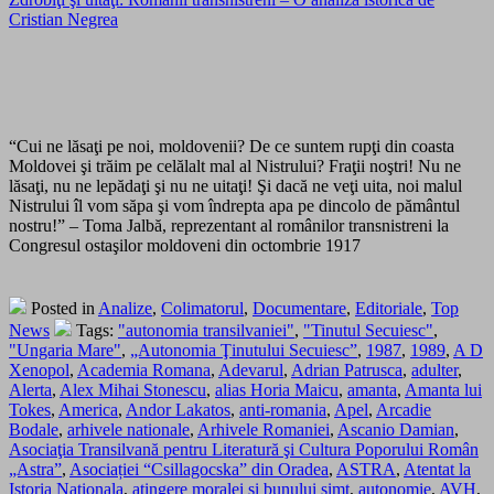
Cristian Negrea
“Cui ne lăsaţi pe noi, moldovenii? De ce suntem rupţi din coasta
Moldovei şi trăim pe celălalt mal al Nistrului? Fraţii noştri! Nu ne
lăsaţi, nu ne lepădaţi şi nu ne uitaţi! Şi dacă ne veţi uita, noi malul
Nistrului îl vom săpa şi vom îndrepta apa pe dincolo de pământul
nostru!” – Toma Jalbă, reprezentant al românilor transnistreni la
Congresul ostaşilor moldoveni din octombrie 1917
Posted in
Analize
,
Colimatorul
,
Documentare
,
Editoriale
,
Top
News
Tags:
"autonomia transilvaniei"
,
"Tinutul Secuiesc"
,
"Ungaria Mare"
,
„Autonomia Ţinutului Secuiesc”
,
1987
,
1989
,
A D
Xenopol
,
Academia Romana
,
Adevarul
,
Adrian Patrusca
,
adulter
,
Alerta
,
Alex Mihai Stonescu
,
alias Horia Maicu
,
amanta
,
Amanta lui
Tokes
,
America
,
Andor Lakatos
,
anti-romania
,
Apel
,
Arcadie
Bodale
,
arhivele nationale
,
Arhivele Romaniei
,
Ascanio Damian
,
Asociaţia Transilvană pentru Literatură şi Cultura Poporului Român
„Astra”
,
Asociației “Csillagocska” din Oradea
,
ASTRA
,
Atentat la
Istoria Nationala
,
atingere moralei si bunului simt
,
autonomie
,
AVH
,