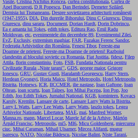
Vasile
,
Cristina Nichitus Roncea
,
curtea constitutionala
,
Curtea de
Apel Bucuresti
,
D R Popescu
,
Dan Berindei
,
Demeter Szilárd
,
Demisia lui Tismaneanu
,
Despre sovietizarea arhitecturii româneşti
(1947-1955)
,
DIA
,
Din durerile Bihorului
,
Dinu C Giurescu
,
Dinu
Giurescu
,
dinu sararu
,
Document
,
Dorian Hardt
,
Dorin Dobrincu
,
Ea e amanta lui Tokes
,
edith tokes
,
Editura Rao
,
Emil Radu
Moldovan
,
etc
,
evenimentele din decembrie 89
,
Evenimentul Zilei
,
EvZ
,
Exclusiv
,
extremism maghiar
,
FAR
,
Fazakas Ferenc Sandor
,
Federaţia Arhiviştilor din România
,
Fenesi Tibor
,
Fereste-ma
Doamne de prieteni
,
Fereste-ma Doamne de prieteni! Razboiul
clandestin al blocului sovietic cu Romania
,
Fiat Justitia
,
fidesz
,
Filep
Attila
,
florin constantiniu
,
Foto
,
FSB
,
Fundatia Nationala pentru
Civilizatie Rurala „Niste tarani’’
,
GDS
,
george maior
,
Grigore
Ionescu
,
GRU
,
Gustav Gusti
,
Haralamb Georgescu
,
Harry Stern
,
Herdean Gyongyi
,
Horia Maicu
,
Hotel Metropolis
,
Hotel Metropolis
Bistrita
,
Hotnews
,
ICR
,
IICCMER
,
ilie nastase
,
Ioan Gaftone
,
Ioan
Oltean
,
ioan scurtu
,
Ioan Talpes
,
Ion Mihai Pacepa
,
Ion Pop
,
Joo
Edith
,
Joo Edith Tokes
,
Jurnalul National
,
KGB
,
komintern
,
Kovacs
Karoly
,
Kremlin
,
Lansare de carte
,
Lansare Larry Watts la Bistrita
,
Larry L Watts
,
Larry Lee Watts
,
Larry Watts
,
laszlo tokes
,
Legea
Arhivelor Nationale
,
Libertatea
,
MAE
,
mai
,
Manfred Worner
,
Manna.ro
,
mapn
,
Marcel Locar
,
Marele Jaf de la Arhive
,
Mártón
Árpád Francisc
,
Metropolis
,
mi5
,
MI6
,
Micu Goldenberg
,
miercurea
ciuc
,
Mihai Caraman
,
Mihail Ulsamer
,
Mircea Alifanti
,
mugur
isarescu
,
NATO
,
Nicolae Bădescu
,
Nicolae Balint
,
Niste Tarani
,