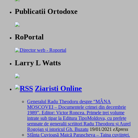
Publicatii Ortodoxe
RoPortal
Larry L Watts
Ziaristi Online
Generalul Radu Theodoru despre “MÂNA
MOSCOVEI – Documentele crimei din decembrie
1989”. Editor: Victor Roncea. Primele trei volume
intrate sub tipar la Editura TipoMoldova, cu prefețe
semnate de generalii scriitori Radu Theodoru și Aurel
Rogojan și istoricul Gh. Buzatu
19/01/2021
eXpress
Sfânta Cuvioasă Maică Parascheva – Taina cuviinței.