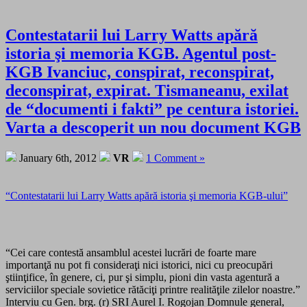
Contestatarii lui Larry Watts apără
istoria şi memoria KGB. Agentul post-
KGB Ivanciuc, conspirat, reconspirat,
deconspirat, expirat. Tismaneanu, exilat
de “documenti i fakti” pe centura istoriei.
Varta a descoperit un nou document KGB
January 6th, 2012
VR
1 Comment »
“Contestatarii lui Larry Watts apără istoria şi memoria KGB-ului”
“Cei care contestă ansamblul acestei lucrări de foarte mare
importanţă nu pot fi consideraţi nici istorici, nici cu preocupări
ştiinţifice, în genere, ci, pur şi simplu, pioni din vasta agentură a
serviciilor speciale sovietice rătăciţi printre realităţile zilelor noastre.”
Interviu cu Gen. brg. (r) SRI Aurel I. Rogojan Domnule general,