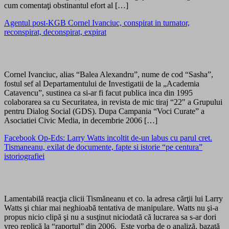
cum comentaţi obstinantul efort al […]
Agentul post-KGB Cornel Ivanciuc, conspirat in turnator,
reconspirat, deconspirat, expirat
Cornel Ivanciuc, alias “Balea Alexandru”, nume de cod “Sasha”,
fostul sef al Departamentului de Investigatii de la „Academia
Catavencu”, sustinea ca si-ar fi facut publica inca din 1995
colaborarea sa cu Securitatea, in revista de mic tiraj “22″ a Grupului
pentru Dialog Social (GDS). Dupa Campania “Voci Curate” a
Asociatiei Civic Media, in decembrie 2006 […]
Facebook Op-Eds: Larry Watts incoltit de-un labus cu parul cret.
Tismaneanu, exilat de documente, fapte si istorie “pe centura”
istoriografiei
Lamentabilă reacţia clicii Tismăneanu et co. la adresa cărţii lui Larry
Watts şi chiar mai neghioabă tentativa de manipulare. Watts nu şi-a
propus nicio clipă şi nu a susţinut niciodată că lucrarea sa s-ar dori
vreo replică la “raportul” din 2006. Este vorba de o analiză, bazată