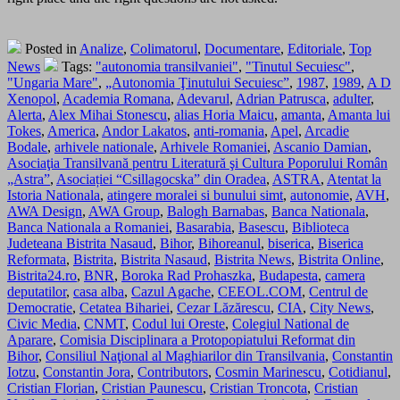
Posted in
Analize
,
Colimatorul
,
Documentare
,
Editoriale
,
Top
News
Tags:
"autonomia transilvaniei"
,
"Tinutul Secuiesc"
,
"Ungaria Mare"
,
„Autonomia Ţinutului Secuiesc”
,
1987
,
1989
,
A D
Xenopol
,
Academia Romana
,
Adevarul
,
Adrian Patrusca
,
adulter
,
Alerta
,
Alex Mihai Stonescu
,
alias Horia Maicu
,
amanta
,
Amanta lui
Tokes
,
America
,
Andor Lakatos
,
anti-romania
,
Apel
,
Arcadie
Bodale
,
arhivele nationale
,
Arhivele Romaniei
,
Ascanio Damian
,
Asociaţia Transilvană pentru Literatură şi Cultura Poporului Român
„Astra”
,
Asociației “Csillagocska” din Oradea
,
ASTRA
,
Atentat la
Istoria Nationala
,
atingere moralei si bunului simt
,
autonomie
,
AVH
,
AWA Design
,
AWA Group
,
Balogh Barnabas
,
Banca Nationala
,
Banca Nationala a Romaniei
,
Basarabia
,
Basescu
,
Biblioteca
Judeteana Bistrita Nasaud
,
Bihor
,
Bihoreanul
,
biserica
,
Biserica
Reformata
,
Bistrita
,
Bistrita Nasaud
,
Bistrita News
,
Bistrita Online
,
Bistrita24.ro
,
BNR
,
Boroka Rad Prohaszka
,
Budapesta
,
camera
deputatilor
,
casa alba
,
Cazul Agache
,
CEEOL.COM
,
Centrul de
Democratie
,
Cetatea Bihariei
,
Cezar Lăzărescu
,
CIA
,
City News
,
Civic Media
,
CNMT
,
Codul lui Oreste
,
Colegiul National de
Aparare
,
Comisia Disciplinara a Protopopiatului Reformat din
Bihor
,
Consiliul Naţional al Maghiarilor din Transilvania
,
Constantin
Iotzu
,
Constantin Jora
,
Contributors
,
Cosmin Marinescu
,
Cotidianul
,
Cristian Florian
,
Cristian Paunescu
,
Cristian Troncota
,
Cristian