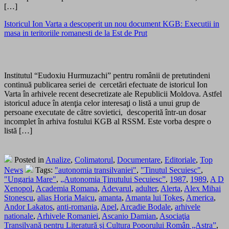
[…]
Istoricul Ion Varta a descoperit un nou document KGB: Executii in
masa in teritoriile romanesti de la Est de Prut
Institutul “Eudoxiu Hurmuzachi” pentru românii de pretutindeni
continuă publicarea seriei de cercetări efectuate de istoricul Ion
Varta în arhivele recent desecretizate ale Republicii Moldova. Astfel
istoricul aduce în atenţia celor interesaţi o listă a unui grup de
persoane executate de către sovietici, descoperită într-un dosar
incomplet în arhiva fostului KGB al RSSM. Este vorba despre o
listă […]
Posted in
Analize
,
Colimatorul
,
Documentare
,
Editoriale
,
Top
News
Tags:
"autonomia transilvaniei"
,
"Tinutul Secuiesc"
,
"Ungaria Mare"
,
„Autonomia Ţinutului Secuiesc”
,
1987
,
1989
,
A D
Xenopol
,
Academia Romana
,
Adevarul
,
adulter
,
Alerta
,
Alex Mihai
Stonescu
,
alias Horia Maicu
,
amanta
,
Amanta lui Tokes
,
America
,
Andor Lakatos
,
anti-romania
,
Apel
,
Arcadie Bodale
,
arhivele
nationale
,
Arhivele Romaniei
,
Ascanio Damian
,
Asociaţia
Transilvană pentru Literatură şi Cultura Poporului Român „Astra”
,