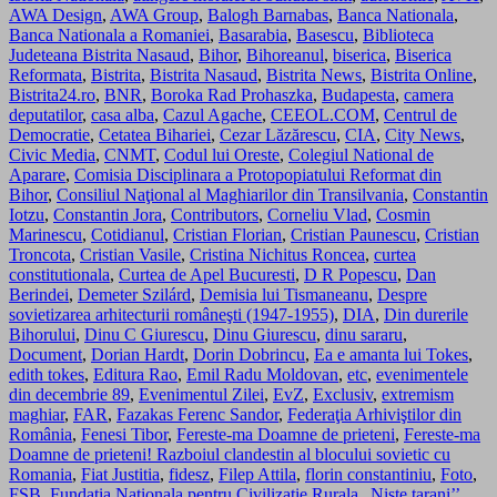
AWA Design
,
AWA Group
,
Balogh Barnabas
,
Banca Nationala
,
Banca Nationala a Romaniei
,
Basarabia
,
Basescu
,
Biblioteca
Judeteana Bistrita Nasaud
,
Bihor
,
Bihoreanul
,
biserica
,
Biserica
Reformata
,
Bistrita
,
Bistrita Nasaud
,
Bistrita News
,
Bistrita Online
,
Bistrita24.ro
,
BNR
,
Boroka Rad Prohaszka
,
Budapesta
,
camera
deputatilor
,
casa alba
,
Cazul Agache
,
CEEOL.COM
,
Centrul de
Democratie
,
Cetatea Bihariei
,
Cezar Lăzărescu
,
CIA
,
City News
,
Civic Media
,
CNMT
,
Codul lui Oreste
,
Colegiul National de
Aparare
,
Comisia Disciplinara a Protopopiatului Reformat din
Bihor
,
Consiliul Naţional al Maghiarilor din Transilvania
,
Constantin
Iotzu
,
Constantin Jora
,
Contributors
,
Corneliu Vlad
,
Cosmin
Marinescu
,
Cotidianul
,
Cristian Florian
,
Cristian Paunescu
,
Cristian
Troncota
,
Cristian Vasile
,
Cristina Nichitus Roncea
,
curtea
constitutionala
,
Curtea de Apel Bucuresti
,
D R Popescu
,
Dan
Berindei
,
Demeter Szilárd
,
Demisia lui Tismaneanu
,
Despre
sovietizarea arhitecturii româneşti (1947-1955)
,
DIA
,
Din durerile
Bihorului
,
Dinu C Giurescu
,
Dinu Giurescu
,
dinu sararu
,
Document
,
Dorian Hardt
,
Dorin Dobrincu
,
Ea e amanta lui Tokes
,
edith tokes
,
Editura Rao
,
Emil Radu Moldovan
,
etc
,
evenimentele
din decembrie 89
,
Evenimentul Zilei
,
EvZ
,
Exclusiv
,
extremism
maghiar
,
FAR
,
Fazakas Ferenc Sandor
,
Federaţia Arhiviştilor din
România
,
Fenesi Tibor
,
Fereste-ma Doamne de prieteni
,
Fereste-ma
Doamne de prieteni! Razboiul clandestin al blocului sovietic cu
Romania
,
Fiat Justitia
,
fidesz
,
Filep Attila
,
florin constantiniu
,
Foto
,
FSB
,
Fundatia Nationala pentru Civilizatie Rurala „Niste tarani’’
,