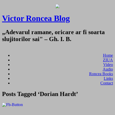
Victor Roncea Blog
„Adevarul ramane, oricare ar fi soarta
slujitorilor sai" – Gh. I. B.
Home
ZIUA
Video
Audio
Roncea Books
Links
Contact
Posts Tagged ‘Dorian Hardt’