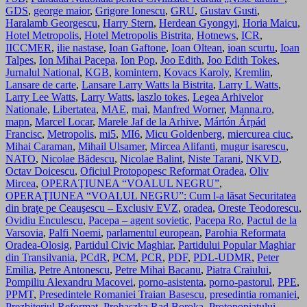
GDS
,
george maior
,
Grigore Ionescu
,
GRU
,
Gustav Gusti
,
Haralamb Georgescu
,
Harry Stern
,
Herdean Gyongyi
,
Horia Maicu
,
Hotel Metropolis
,
Hotel Metropolis Bistrita
,
Hotnews
,
ICR
,
IICCMER
,
ilie nastase
,
Ioan Gaftone
,
Ioan Oltean
,
ioan scurtu
,
Ioan
Talpes
,
Ion Mihai Pacepa
,
Ion Pop
,
Joo Edith
,
Joo Edith Tokes
,
Jurnalul National
,
KGB
,
komintern
,
Kovacs Karoly
,
Kremlin
,
Lansare de carte
,
Lansare Larry Watts la Bistrita
,
Larry L Watts
,
Larry Lee Watts
,
Larry Watts
,
laszlo tokes
,
Legea Arhivelor
Nationale
,
Libertatea
,
MAE
,
mai
,
Manfred Worner
,
Manna.ro
,
mapn
,
Marcel Locar
,
Marele Jaf de la Arhive
,
Mártón Árpád
Francisc
,
Metropolis
,
mi5
,
MI6
,
Micu Goldenberg
,
miercurea ciuc
,
Mihai Caraman
,
Mihail Ulsamer
,
Mircea Alifanti
,
mugur isarescu
,
NATO
,
Nicolae Bădescu
,
Nicolae Balint
,
Niste Tarani
,
NKVD
,
Octav Doicescu
,
Oficiul Protopopesc Reformat Oradea
,
Oliv
Mircea
,
OPERAŢIUNEA “VOALUL NEGRU”
,
OPERAŢIUNEA “VOALUL NEGRU”: Cum l-a lăsat Securitatea
din braţe pe Ceauşescu – Exclusiv EVZ
,
oradea
,
Oreste Teodorescu
,
Ovidiu Enculescu
,
Pacepa – agent sovietic
,
Pacepa Ro
,
Pactul de la
Varsovia
,
Palfi Noemi
,
parlamentul european
,
Parohia Reformata
Oradea-Olosig
,
Partidul Civic Maghiar
,
Partidului Popular Maghiar
din Transilvania
,
PCdR
,
PCM
,
PCR
,
PDF
,
PDL-UDMR
,
Peter
Emilia
,
Petre Antonescu
,
Petre Mihai Bacanu
,
Piatra Craiului
,
Pompiliu Alexandru Macovei
,
porno-asistenta
,
porno-pastorul
,
PPE
,
PPMT
,
Presedintele Romaniei Traian Basescu
,
presedintia romaniei
,
Prezbiteriul Reformat
,
Prohaszka Rad Boroka
,
Protopopiatului