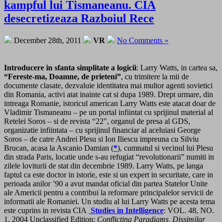
kampful lui Tismaneanu. CIA
desecretizeaza Razboiul Rece
December 28th, 2011
VR
No Comments »
Introducere in sfanta simplitate a logicii
: Larry Watts, in cartea sa,
“Fereste-ma, Doamne, de prieteni”
, cu trimitere la mii de
documente clasate, dezvaluie identitatea mai multor agenti sovietici
din Romania, activi atat inainte cat si dupa 1989. Drept urmare, din
intreaga Romanie, istoricul american Larry Watts este atacat doar de
Vladimir Tismaneanu – pe un portal infiintat cu sprijinul material al
Retelei Soros – si de revista “22″, organul de presa al GDS,
organizatie infiintata – cu sprijinul financiar al aceluiasi George
Soros – de catre Andrei Plesu si Ion Iliescu impreuna cu Silviu
Brucan, acasa la Ascanio Damian (
*
), cumnatul si vecinul lui Plesu
din strada Paris, locatie unde s-au refugiat “revolutionarii” numiti in
zilele loviturii de stat din decembrie 1989. Larry Watts, pe langa
faptul ca este doctor in istorie, este si un expert in securitate, care in
perioada anilor ’90 a avut mandat oficial din partea Statelor Unite
ale Americii pentru a contribui la reformare principalelor servicii de
informatii ale Romaniei. Un studiu al lui Larry Watts pe acesta tema
este cuprins in revista CIA
Studies in Intelligence
: VOL. 48, NO.
1, 2004 Unclassified Edition:
Conflicting Paradigms, Dissimilar