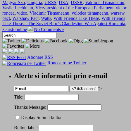
Magyar Szo
,
Ungaria
,
URSS
,
USA
,
USSR
,
Valdimir Tismaneanu
,
Vasile Lechintan
,
Vice-president of the European Parliament
,
victor
roncea
,
video
,
Vladimir Tismaneanu
,
volodea tismaneanu
,
warsaw
pact
,
Warshaw Pact
,
Watts
,
With Friends Like These
,
With Friends
Like These... The Soviet Bloc's Clandestine War Against Romania
,
ziaristi online
No Comments »
Abonare RSS
Roncea.ro pe Twitter
Alerte si informatii prin e-mail
'>
Title:
Thanks Message:
Display Submit button
Button label: