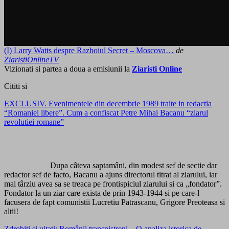
(I) Larry Watts despre Razboiul Secret – Moscova…
de
ZiaristiOnlineTV
Vizionati si partea a doua a emisiunii la
Ziaristi Online
Cititi si
EXCLUSIV. Evenimentele din decembrie 1989 traite in redactia
“Romaniei libere”. Cum a confiscat Petre Mihai Bacanu “ziarul
revolutiei romane”
Dupa câteva saptamâni, din modest sef de sectie dar
redactor sef de facto, Bacanu a ajuns directorul titrat al ziarului, iar
mai târziu avea sa se treaca pe frontispiciul ziarului si ca „fondator”.
Fondator la un ziar care exista de prin 1943-1944 si pe care-l
facusera de fapt comunistii Lucretiu Patrascanu, Grigore Preoteasa si
altii!
Zdrobiţi şi uitaţi: Românii transnistreni – O analiza istorica de