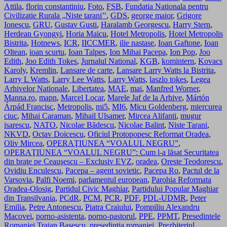
Attila
,
florin constantiniu
,
Foto
,
FSB
,
Fundatia Nationala pentru
Civilizatie Rurala „Niste tarani’’
,
GDS
,
george maior
,
Grigore
Ionescu
,
GRU
,
Gustav Gusti
,
Haralamb Georgescu
,
Harry Stern
,
Herdean Gyongyi
,
Horia Maicu
,
Hotel Metropolis
,
Hotel Metropolis
Bistrita
,
Hotnews
,
ICR
,
IICCMER
,
ilie nastase
,
Ioan Gaftone
,
Ioan
Oltean
,
ioan scurtu
,
Ioan Talpes
,
Ion Mihai Pacepa
,
Ion Pop
,
Joo
Edith
,
Joo Edith Tokes
,
Jurnalul National
,
KGB
,
komintern
,
Kovacs
Karoly
,
Kremlin
,
Lansare de carte
,
Lansare Larry Watts la Bistrita
,
Larry L Watts
,
Larry Lee Watts
,
Larry Watts
,
laszlo tokes
,
Legea
Arhivelor Nationale
,
Libertatea
,
MAE
,
mai
,
Manfred Worner
,
Manna.ro
,
mapn
,
Marcel Locar
,
Marele Jaf de la Arhive
,
Mártón
Árpád Francisc
,
Metropolis
,
mi5
,
MI6
,
Micu Goldenberg
,
miercurea
ciuc
,
Mihai Caraman
,
Mihail Ulsamer
,
Mircea Alifanti
,
mugur
isarescu
,
NATO
,
Nicolae Bădescu
,
Nicolae Balint
,
Niste Tarani
,
NKVD
,
Octav Doicescu
,
Oficiul Protopopesc Reformat Oradea
,
Oliv Mircea
,
OPERAŢIUNEA “VOALUL NEGRU”
,
OPERAŢIUNEA “VOALUL NEGRU”: Cum l-a lăsat Securitatea
din braţe pe Ceauşescu – Exclusiv EVZ
,
oradea
,
Oreste Teodorescu
,
Ovidiu Enculescu
,
Pacepa – agent sovietic
,
Pacepa Ro
,
Pactul de la
Varsovia
,
Palfi Noemi
,
parlamentul european
,
Parohia Reformata
Oradea-Olosig
,
Partidul Civic Maghiar
,
Partidului Popular Maghiar
din Transilvania
,
PCdR
,
PCM
,
PCR
,
PDF
,
PDL-UDMR
,
Peter
Emilia
,
Petre Antonescu
,
Piatra Craiului
,
Pompiliu Alexandru
Macovei
,
porno-asistenta
,
porno-pastorul
,
PPE
,
PPMT
,
Presedintele
Romaniei Traian Basescu
,
presedintia romaniei
,
Prezbiteriul