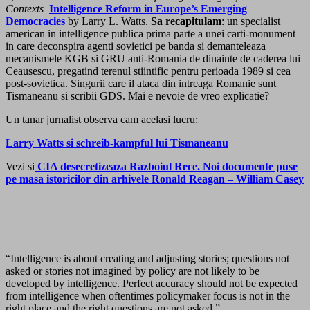
Contexts
Intelligence Reform in Europe’s Emerging
Democracies
by Larry L. Watts.
Sa recapitulam
: un specialist
american in intelligence publica prima parte a unei carti-monument
in care deconspira agenti sovietici pe banda si demanteleaza
mecanismele KGB si GRU anti-Romania de dinainte de caderea lui
Ceausescu, pregatind terenul stiintific pentru perioada 1989 si cea
post-sovietica. Singurii care il ataca din intreaga Romanie sunt
Tismaneanu si scribii GDS. Mai e nevoie de vreo explicatie?
Un tanar jurnalist observa cam acelasi lucru:
Larry Watts si schreib-kampful lui Tismaneanu
Vezi si
CIA desecretizeaza Razboiul Rece. Noi documente puse
pe masa istoricilor din arhivele Ronald Reagan – William Casey
“Intelligence is about creating and adjusting stories; questions not
asked or stories not imagined by policy are not likely to be
developed by intelligence. Perfect accuracy should not be expected
from intelligence when oftentimes policymaker focus is not in the
right place and the right questions are not asked.”