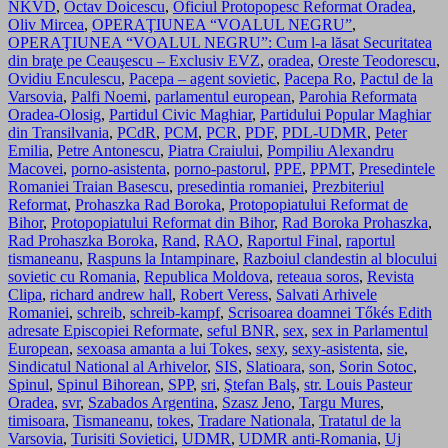
NKVD
,
Octav Doicescu
,
Oficiul Protopopesc Reformat Oradea
,
Oliv Mircea
,
OPERAŢIUNEA “VOALUL NEGRU”
,
OPERAŢIUNEA “VOALUL NEGRU”: Cum l-a lăsat Securitatea
din braţe pe Ceauşescu – Exclusiv EVZ
,
oradea
,
Oreste Teodorescu
,
Ovidiu Enculescu
,
Pacepa – agent sovietic
,
Pacepa Ro
,
Pactul de la
Varsovia
,
Palfi Noemi
,
parlamentul european
,
Parohia Reformata
Oradea-Olosig
,
Partidul Civic Maghiar
,
Partidului Popular Maghiar
din Transilvania
,
PCdR
,
PCM
,
PCR
,
PDF
,
PDL-UDMR
,
Peter
Emilia
,
Petre Antonescu
,
Piatra Craiului
,
Pompiliu Alexandru
Macovei
,
porno-asistenta
,
porno-pastorul
,
PPE
,
PPMT
,
Presedintele
Romaniei Traian Basescu
,
presedintia romaniei
,
Prezbiteriul
Reformat
,
Prohaszka Rad Boroka
,
Protopopiatului Reformat de
Bihor
,
Protopopiatului Reformat din Bihor
,
Rad Boroka Prohaszka
,
Rad Prohaszka Boroka
,
Rand
,
RAO
,
Raportul Final
,
raportul
tismaneanu
,
Raspuns la Intampinare
,
Razboiul clandestin al blocului
sovietic cu Romania
,
Republica Moldova
,
reteaua soros
,
Revista
Clipa
,
richard andrew hall
,
Robert Veress
,
Salvati Arhivele
Romaniei
,
schreib
,
schreib-kampf
,
Scrisoarea doamnei Tőkés Edith
adresate Episcopiei Reformate
,
seful BNR
,
sex
,
sex in Parlamentul
European
,
sexoasa amanta a lui Tokes
,
sexy
,
sexy-asistenta
,
sie
,
Sindicatul National al Arhivelor
,
SIS
,
Slatioara
,
son
,
Sorin Sotoc
,
Spinul
,
Spinul Bihorean
,
SPP
,
sri
,
Ştefan Balş
,
str. Louis Pasteur
Oradea
,
svr
,
Szabados Argentina
,
Szasz Jeno
,
Targu Mures
,
timisoara
,
Tismaneanu
,
tokes
,
Tradare Nationala
,
Tratatul de la
Varsovia
,
Turisiti Sovietici
,
UDMR
,
UDMR anti-Romania
,
Uj