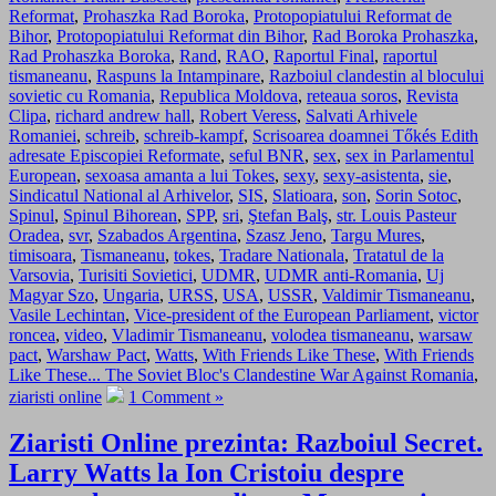
Reformat
,
Prohaszka Rad Boroka
,
Protopopiatului Reformat de
Bihor
,
Protopopiatului Reformat din Bihor
,
Rad Boroka Prohaszka
,
Rad Prohaszka Boroka
,
Rand
,
RAO
,
Raportul Final
,
raportul
tismaneanu
,
Raspuns la Intampinare
,
Razboiul clandestin al blocului
sovietic cu Romania
,
Republica Moldova
,
reteaua soros
,
Revista
Clipa
,
richard andrew hall
,
Robert Veress
,
Salvati Arhivele
Romaniei
,
schreib
,
schreib-kampf
,
Scrisoarea doamnei Tőkés Edith
adresate Episcopiei Reformate
,
seful BNR
,
sex
,
sex in Parlamentul
European
,
sexoasa amanta a lui Tokes
,
sexy
,
sexy-asistenta
,
sie
,
Sindicatul National al Arhivelor
,
SIS
,
Slatioara
,
son
,
Sorin Sotoc
,
Spinul
,
Spinul Bihorean
,
SPP
,
sri
,
Ştefan Balş
,
str. Louis Pasteur
Oradea
,
svr
,
Szabados Argentina
,
Szasz Jeno
,
Targu Mures
,
timisoara
,
Tismaneanu
,
tokes
,
Tradare Nationala
,
Tratatul de la
Varsovia
,
Turisiti Sovietici
,
UDMR
,
UDMR anti-Romania
,
Uj
Magyar Szo
,
Ungaria
,
URSS
,
USA
,
USSR
,
Valdimir Tismaneanu
,
Vasile Lechintan
,
Vice-president of the European Parliament
,
victor
roncea
,
video
,
Vladimir Tismaneanu
,
volodea tismaneanu
,
warsaw
pact
,
Warshaw Pact
,
Watts
,
With Friends Like These
,
With Friends
Like These... The Soviet Bloc's Clandestine War Against Romania
,
ziaristi online
1 Comment »
Ziaristi Online prezinta: Razboiul Secret.
Larry Watts la Ion Cristoiu despre