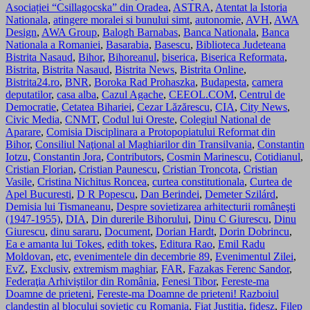
Asociației “Csillagocska” din Oradea
,
ASTRA
,
Atentat la Istoria
Nationala
,
atingere moralei si bunului simt
,
autonomie
,
AVH
,
AWA
Design
,
AWA Group
,
Balogh Barnabas
,
Banca Nationala
,
Banca
Nationala a Romaniei
,
Basarabia
,
Basescu
,
Biblioteca Judeteana
Bistrita Nasaud
,
Bihor
,
Bihoreanul
,
biserica
,
Biserica Reformata
,
Bistrita
,
Bistrita Nasaud
,
Bistrita News
,
Bistrita Online
,
Bistrita24.ro
,
BNR
,
Boroka Rad Prohaszka
,
Budapesta
,
camera
deputatilor
,
casa alba
,
Cazul Agache
,
CEEOL.COM
,
Centrul de
Democratie
,
Cetatea Bihariei
,
Cezar Lăzărescu
,
CIA
,
City News
,
Civic Media
,
CNMT
,
Codul lui Oreste
,
Colegiul National de
Aparare
,
Comisia Disciplinara a Protopopiatului Reformat din
Bihor
,
Consiliul Naţional al Maghiarilor din Transilvania
,
Constantin
Iotzu
,
Constantin Jora
,
Contributors
,
Cosmin Marinescu
,
Cotidianul
,
Cristian Florian
,
Cristian Paunescu
,
Cristian Troncota
,
Cristian
Vasile
,
Cristina Nichitus Roncea
,
curtea constitutionala
,
Curtea de
Apel Bucuresti
,
D R Popescu
,
Dan Berindei
,
Demeter Szilárd
,
Demisia lui Tismaneanu
,
Despre sovietizarea arhitecturii româneşti
(1947-1955)
,
DIA
,
Din durerile Bihorului
,
Dinu C Giurescu
,
Dinu
Giurescu
,
dinu sararu
,
Document
,
Dorian Hardt
,
Dorin Dobrincu
,
Ea e amanta lui Tokes
,
edith tokes
,
Editura Rao
,
Emil Radu
Moldovan
,
etc
,
evenimentele din decembrie 89
,
Evenimentul Zilei
,
EvZ
,
Exclusiv
,
extremism maghiar
,
FAR
,
Fazakas Ferenc Sandor
,
Federaţia Arhiviştilor din România
,
Fenesi Tibor
,
Fereste-ma
Doamne de prieteni
,
Fereste-ma Doamne de prieteni! Razboiul
clandestin al blocului sovietic cu Romania
,
Fiat Justitia
,
fidesz
,
Filep