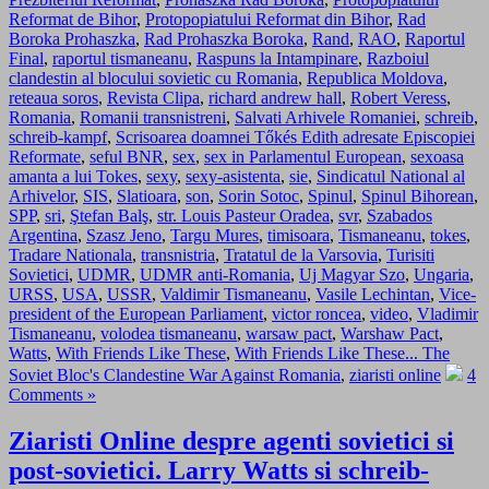
Reformat de Bihor
,
Protopopiatului Reformat din Bihor
,
Rad
Boroka Prohaszka
,
Rad Prohaszka Boroka
,
Rand
,
RAO
,
Raportul
Final
,
raportul tismaneanu
,
Raspuns la Intampinare
,
Razboiul
clandestin al blocului sovietic cu Romania
,
Republica Moldova
,
reteaua soros
,
Revista Clipa
,
richard andrew hall
,
Robert Veress
,
Romania
,
Romanii transnistreni
,
Salvati Arhivele Romaniei
,
schreib
,
schreib-kampf
,
Scrisoarea doamnei Tőkés Edith adresate Episcopiei
Reformate
,
seful BNR
,
sex
,
sex in Parlamentul European
,
sexoasa
amanta a lui Tokes
,
sexy
,
sexy-asistenta
,
sie
,
Sindicatul National al
Arhivelor
,
SIS
,
Slatioara
,
son
,
Sorin Sotoc
,
Spinul
,
Spinul Bihorean
,
SPP
,
sri
,
Ştefan Balş
,
str. Louis Pasteur Oradea
,
svr
,
Szabados
Argentina
,
Szasz Jeno
,
Targu Mures
,
timisoara
,
Tismaneanu
,
tokes
,
Tradare Nationala
,
transnistria
,
Tratatul de la Varsovia
,
Turisiti
Sovietici
,
UDMR
,
UDMR anti-Romania
,
Uj Magyar Szo
,
Ungaria
,
URSS
,
USA
,
USSR
,
Valdimir Tismaneanu
,
Vasile Lechintan
,
Vice-
president of the European Parliament
,
victor roncea
,
video
,
Vladimir
Tismaneanu
,
volodea tismaneanu
,
warsaw pact
,
Warshaw Pact
,
Watts
,
With Friends Like These
,
With Friends Like These... The
Soviet Bloc's Clandestine War Against Romania
,
ziaristi online
4
Comments »
Ziaristi Online despre agenti sovietici si
post-sovietici. Larry Watts si schreib-