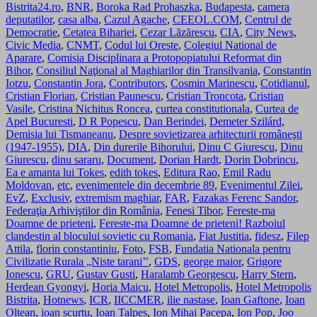
Bistrita24.ro
,
BNR
,
Boroka Rad Prohaszka
,
Budapesta
,
camera
deputatilor
,
casa alba
,
Cazul Agache
,
CEEOL.COM
,
Centrul de
Democratie
,
Cetatea Bihariei
,
Cezar Lăzărescu
,
CIA
,
City News
,
Civic Media
,
CNMT
,
Codul lui Oreste
,
Colegiul National de
Aparare
,
Comisia Disciplinara a Protopopiatului Reformat din
Bihor
,
Consiliul Naţional al Maghiarilor din Transilvania
,
Constantin
Iotzu
,
Constantin Jora
,
Contributors
,
Cosmin Marinescu
,
Cotidianul
,
Cristian Florian
,
Cristian Paunescu
,
Cristian Troncota
,
Cristian
Vasile
,
Cristina Nichitus Roncea
,
curtea constitutionala
,
Curtea de
Apel Bucuresti
,
D R Popescu
,
Dan Berindei
,
Demeter Szilárd
,
Demisia lui Tismaneanu
,
Despre sovietizarea arhitecturii româneşti
(1947-1955)
,
DIA
,
Din durerile Bihorului
,
Dinu C Giurescu
,
Dinu
Giurescu
,
dinu sararu
,
Document
,
Dorian Hardt
,
Dorin Dobrincu
,
Ea e amanta lui Tokes
,
edith tokes
,
Editura Rao
,
Emil Radu
Moldovan
,
etc
,
evenimentele din decembrie 89
,
Evenimentul Zilei
,
EvZ
,
Exclusiv
,
extremism maghiar
,
FAR
,
Fazakas Ferenc Sandor
,
Federaţia Arhiviştilor din România
,
Fenesi Tibor
,
Fereste-ma
Doamne de prieteni
,
Fereste-ma Doamne de prieteni! Razboiul
clandestin al blocului sovietic cu Romania
,
Fiat Justitia
,
fidesz
,
Filep
Attila
,
florin constantiniu
,
Foto
,
FSB
,
Fundatia Nationala pentru
Civilizatie Rurala „Niste tarani’’
,
GDS
,
george maior
,
Grigore
Ionescu
,
GRU
,
Gustav Gusti
,
Haralamb Georgescu
,
Harry Stern
,
Herdean Gyongyi
,
Horia Maicu
,
Hotel Metropolis
,
Hotel Metropolis
Bistrita
,
Hotnews
,
ICR
,
IICCMER
,
ilie nastase
,
Ioan Gaftone
,
Ioan
Oltean
,
ioan scurtu
,
Ioan Talpes
,
Ion Mihai Pacepa
,
Ion Pop
,
Joo