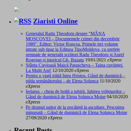
Ziaristi Online
Generalul Radu Theodoru despre “MÂNA
MOSCOVEI – Documentele crimei din decembrie
1989”. Editor: Victor Roncea. Primele trei volume
intrate sub tipar la Editura TipoMoldova, cu prefețe
semnate de generalii scriitori Radu Theodoru și Aurel
Rogojan și istoricul Gh. Buzatu
19/01/2021
eXpress
Sfânta Cuvioasă Maică Parascheva – Taina cuviinței.
La Mulți Ani!
12/10/2020
eXpress
Pentru o viață trăită întru Hristos. Gând de duminică –
pilda semănătorului – de Elena Solunca
11/10/2020
eXpress
Iertarea – cheia de boltă a iubirii. Iubirea vrăjmașilor –
Gând de duminică de Elena Solunca Moise
04/10/2020
eXpress
Pe drumul suitor de la pocăință la ascultare. Pescuirea
minunată – Gând de duminică de Elena Solunca Moise
27/09/2020
eXpress
Recent Posts