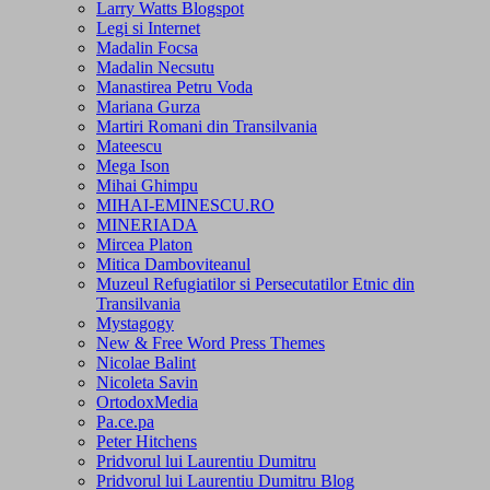
Larry Watts Blogspot
Legi si Internet
Madalin Focsa
Madalin Necsutu
Manastirea Petru Voda
Mariana Gurza
Martiri Romani din Transilvania
Mateescu
Mega Ison
Mihai Ghimpu
MIHAI-EMINESCU.RO
MINERIADA
Mircea Platon
Mitica Damboviteanul
Muzeul Refugiatilor si Persecutatilor Etnic din
Transilvania
Mystagogy
New & Free Word Press Themes
Nicolae Balint
Nicoleta Savin
OrtodoxMedia
Pa.ce.pa
Peter Hitchens
Pridvorul lui Laurentiu Dumitru
Pridvorul lui Laurentiu Dumitru Blog