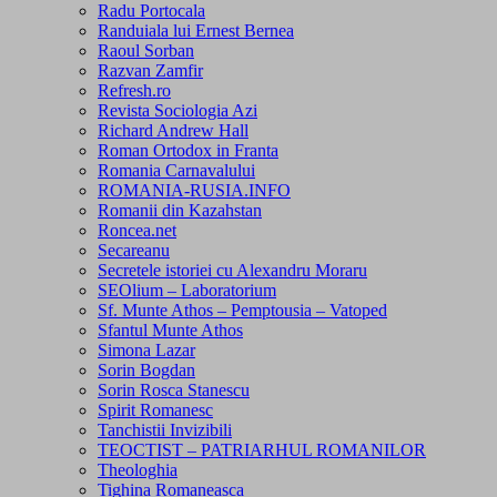
Radu Portocala
Randuiala lui Ernest Bernea
Raoul Sorban
Razvan Zamfir
Refresh.ro
Revista Sociologia Azi
Richard Andrew Hall
Roman Ortodox in Franta
Romania Carnavalului
ROMANIA-RUSIA.INFO
Romanii din Kazahstan
Roncea.net
Secareanu
Secretele istoriei cu Alexandru Moraru
SEOlium – Laboratorium
Sf. Munte Athos – Pemptousia – Vatoped
Sfantul Munte Athos
Simona Lazar
Sorin Bogdan
Sorin Rosca Stanescu
Spirit Romanesc
Tanchistii Invizibili
TEOCTIST – PATRIARHUL ROMANILOR
Theologhia
Tighina Romaneasca