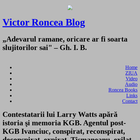
Victor Roncea Blog
„Adevarul ramane, oricare ar fi soarta
slujitorilor sai" – Gh. I. B.
Home
ZIUA
Video
Audio
Roncea Books
Links
Contact
Contestatarii lui Larry Watts apără
istoria şi memoria KGB. Agentul post-
KGB Ivanciuc, conspirat, reconspirat,
deconspirat, expirat. Tismaneanu, exilat