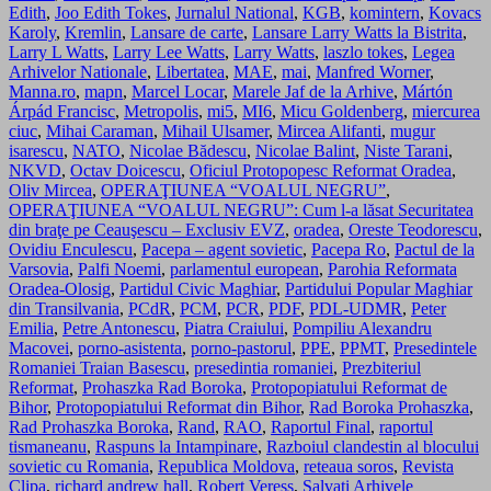
Edith
,
Joo Edith Tokes
,
Jurnalul National
,
KGB
,
komintern
,
Kovacs
Karoly
,
Kremlin
,
Lansare de carte
,
Lansare Larry Watts la Bistrita
,
Larry L Watts
,
Larry Lee Watts
,
Larry Watts
,
laszlo tokes
,
Legea
Arhivelor Nationale
,
Libertatea
,
MAE
,
mai
,
Manfred Worner
,
Manna.ro
,
mapn
,
Marcel Locar
,
Marele Jaf de la Arhive
,
Mártón
Árpád Francisc
,
Metropolis
,
mi5
,
MI6
,
Micu Goldenberg
,
miercurea
ciuc
,
Mihai Caraman
,
Mihail Ulsamer
,
Mircea Alifanti
,
mugur
isarescu
,
NATO
,
Nicolae Bădescu
,
Nicolae Balint
,
Niste Tarani
,
NKVD
,
Octav Doicescu
,
Oficiul Protopopesc Reformat Oradea
,
Oliv Mircea
,
OPERAŢIUNEA “VOALUL NEGRU”
,
OPERAŢIUNEA “VOALUL NEGRU”: Cum l-a lăsat Securitatea
din braţe pe Ceauşescu – Exclusiv EVZ
,
oradea
,
Oreste Teodorescu
,
Ovidiu Enculescu
,
Pacepa – agent sovietic
,
Pacepa Ro
,
Pactul de la
Varsovia
,
Palfi Noemi
,
parlamentul european
,
Parohia Reformata
Oradea-Olosig
,
Partidul Civic Maghiar
,
Partidului Popular Maghiar
din Transilvania
,
PCdR
,
PCM
,
PCR
,
PDF
,
PDL-UDMR
,
Peter
Emilia
,
Petre Antonescu
,
Piatra Craiului
,
Pompiliu Alexandru
Macovei
,
porno-asistenta
,
porno-pastorul
,
PPE
,
PPMT
,
Presedintele
Romaniei Traian Basescu
,
presedintia romaniei
,
Prezbiteriul
Reformat
,
Prohaszka Rad Boroka
,
Protopopiatului Reformat de
Bihor
,
Protopopiatului Reformat din Bihor
,
Rad Boroka Prohaszka
,
Rad Prohaszka Boroka
,
Rand
,
RAO
,
Raportul Final
,
raportul
tismaneanu
,
Raspuns la Intampinare
,
Razboiul clandestin al blocului
sovietic cu Romania
,
Republica Moldova
,
reteaua soros
,
Revista
Clipa
,
richard andrew hall
,
Robert Veress
,
Salvati Arhivele