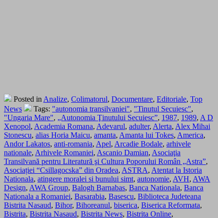
Posted in
Analize
,
Colimatorul
,
Documentare
,
Editoriale
,
Top
News
Tags:
"autonomia transilvaniei"
,
"Tinutul Secuiesc"
,
"Ungaria Mare"
,
„Autonomia Ţinutului Secuiesc”
,
1987
,
1989
,
A D
Xenopol
,
Academia Romana
,
Adevarul
,
adulter
,
Alerta
,
Alex Mihai
Stonescu
,
alias Horia Maicu
,
amanta
,
Amanta lui Tokes
,
America
,
Andor Lakatos
,
anti-romania
,
Apel
,
Arcadie Bodale
,
arhivele
nationale
,
Arhivele Romaniei
,
Ascanio Damian
,
Asociaţia
Transilvană pentru Literatură şi Cultura Poporului Român „Astra”
,
Asociației “Csillagocska” din Oradea
,
ASTRA
,
Atentat la Istoria
Nationala
,
atingere moralei si bunului simt
,
autonomie
,
AVH
,
AWA
Design
,
AWA Group
,
Balogh Barnabas
,
Banca Nationala
,
Banca
Nationala a Romaniei
,
Basarabia
,
Basescu
,
Biblioteca Judeteana
Bistrita Nasaud
,
Bihor
,
Bihoreanul
,
biserica
,
Biserica Reformata
,
Bistrita
,
Bistrita Nasaud
,
Bistrita News
,
Bistrita Online
,