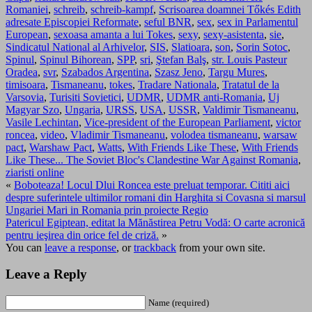
Romaniei
,
schreib
,
schreib-kampf
,
Scrisoarea doamnei Tőkés Edith
adresate Episcopiei Reformate
,
seful BNR
,
sex
,
sex in Parlamentul
European
,
sexoasa amanta a lui Tokes
,
sexy
,
sexy-asistenta
,
sie
,
Sindicatul National al Arhivelor
,
SIS
,
Slatioara
,
son
,
Sorin Sotoc
,
Spinul
,
Spinul Bihorean
,
SPP
,
sri
,
Ştefan Balş
,
str. Louis Pasteur
Oradea
,
svr
,
Szabados Argentina
,
Szasz Jeno
,
Targu Mures
,
timisoara
,
Tismaneanu
,
tokes
,
Tradare Nationala
,
Tratatul de la
Varsovia
,
Turisiti Sovietici
,
UDMR
,
UDMR anti-Romania
,
Uj
Magyar Szo
,
Ungaria
,
URSS
,
USA
,
USSR
,
Valdimir Tismaneanu
,
Vasile Lechintan
,
Vice-president of the European Parliament
,
victor
roncea
,
video
,
Vladimir Tismaneanu
,
volodea tismaneanu
,
warsaw
pact
,
Warshaw Pact
,
Watts
,
With Friends Like These
,
With Friends
Like These... The Soviet Bloc's Clandestine War Against Romania
,
ziaristi online
«
Boboteaza! Locul Dlui Roncea este preluat temporar. Cititi aici
despre suferintele ultimilor romani din Harghita si Covasna si marsul
Ungariei Mari in Romania prin proiecte Regio
Patericul Egiptean, editat la Mănăstirea Petru Vodă: O carte acronică
pentru ieşirea din orice fel de criză.
»
You can
leave a response
, or
trackback
from your own site.
Leave a Reply
Name (required)