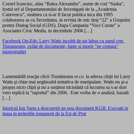
Cornel Ivanciuc, alias “Balea Alexandru”, nume de cod “Sasha”,
fostul sef al Departamentului de Investigatii de la „Academia
Catavencu”, sustinea ca si-ar fi facut publica inca din 1995
colaborarea sa cu Securitatea, in revista de mic tiraj “22″ a Grupului
pentru Dialog Social (GDS). Dupa Campania “Voci Curate” a
Asociatiei Civic Media, in decembrie 2006 […]
Facebook Op-Eds: Larry Watts incoltit de-un labus cu parul cret.
Tismaneanu, exilat de documente, fapte si istorie “pe centura”
istoriografiei
Lamentabilă reacţia clicii Tismăneanu et co. la adresa cărţii lui Larry
Watts şi chiar mai neghioabă tentativa de manipulare. Watts nu şi-a
propus nicio clipă şi nu a susţinut niciodată că lucrarea sa s-ar dori
vreo replică la “raportul” din 2006. Este vorba de o analiză, bazată
[…]
Istoricul Ion Varta a descoperit un nou document KGB: Executii in
masa in teritoriile romanesti de la Est de Prut