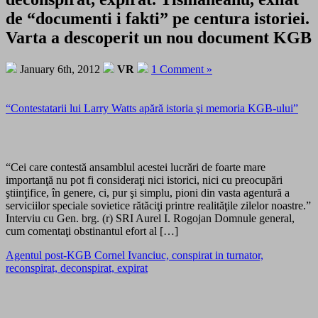
de “documenti i fakti” pe centura istoriei.
Varta a descoperit un nou document KGB
January 6th, 2012
VR
1 Comment »
“Contestatarii lui Larry Watts apără istoria şi memoria KGB-ului”
“Cei care contestă ansamblul acestei lucrări de foarte mare
importanţă nu pot fi consideraţi nici istorici, nici cu preocupări
ştiinţifice, în genere, ci, pur şi simplu, pioni din vasta agentură a
serviciilor speciale sovietice rătăciţi printre realităţile zilelor noastre.”
Interviu cu Gen. brg. (r) SRI Aurel I. Rogojan Domnule general,
cum comentaţi obstinantul efort al […]
Agentul post-KGB Cornel Ivanciuc, conspirat in turnator,
reconspirat, deconspirat, expirat