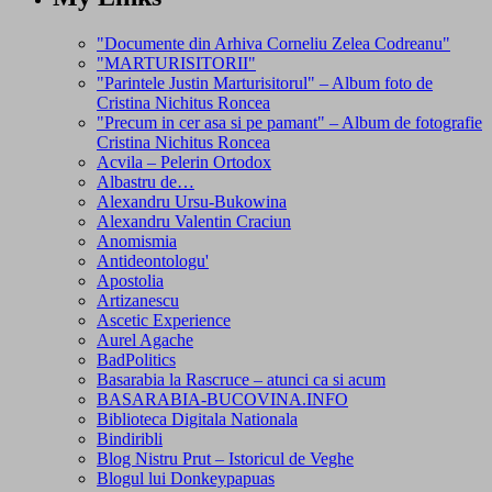
"Documente din Arhiva Corneliu Zelea Codreanu"
"MARTURISITORII"
"Parintele Justin Marturisitorul" – Album foto de
Cristina Nichitus Roncea
"Precum in cer asa si pe pamant" – Album de fotografie
Cristina Nichitus Roncea
Acvila – Pelerin Ortodox
Albastru de…
Alexandru Ursu-Bukowina
Alexandru Valentin Craciun
Anomismia
Antideontologu'
Apostolia
Artizanescu
Ascetic Experience
Aurel Agache
BadPolitics
Basarabia la Rascruce – atunci ca si acum
BASARABIA-BUCOVINA.INFO
Biblioteca Digitala Nationala
Bindiribli
Blog Nistru Prut – Istoricul de Veghe
Blogul lui Donkeypapuas