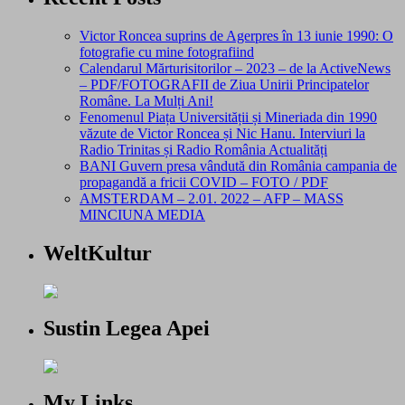
Victor Roncea suprins de Agerpres în 13 iunie 1990: O
fotografie cu mine fotografiind
Calendarul Mărturisitorilor – 2023 – de la ActiveNews
– PDF/FOTOGRAFII de Ziua Unirii Principatelor
Române. La Mulți Ani!
Fenomenul Piața Universității și Mineriada din 1990
văzute de Victor Roncea și Nic Hanu. Interviuri la
Radio Trinitas și Radio România Actualități
BANI Guvern presa vândută din România campania de
propagandă a fricii COVID – FOTO / PDF
AMSTERDAM – 2.01. 2022 – AFP – MASS
MINCIUNA MEDIA
WeltKultur
Sustin Legea Apei
My Links