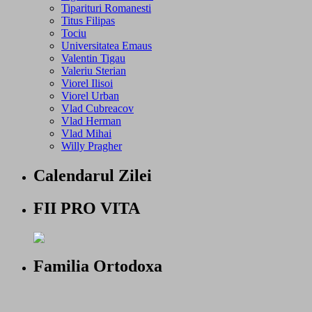
Tiparituri Romanesti
Titus Filipas
Tociu
Universitatea Emaus
Valentin Tigau
Valeriu Sterian
Viorel Ilisoi
Viorel Urban
Vlad Cubreacov
Vlad Herman
Vlad Mihai
Willy Pragher
Calendarul Zilei
FII PRO VITA
Familia Ortodoxa