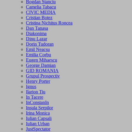
Bogdan Stanciu
Camelia Tabacu
CIVIC MEDIA
Cristian Botez
Cristina Nichitus Roncea
Dan Tanasa
Diakonima
Dinu Lazar
Dorin Tudoran
Emil Neacsu
Emilia Corbu
Eugen Mihaescu
George Damian
GID ROMANIA
Grupul Prospectiv
Henry Porter
Ignus
Ilarion Tiu
In Tacere
InConstanIn
Insula Serpilor
Irina Monica
Iulian Capsali
Iulian Urban
JustSpectator