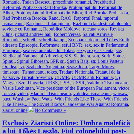
Romaniei Traian Basescu
,
presedintia romaniei
,
Prezbiteriul
Reformat
,
Prohaszka Rad Boroka
,
Protopopiatului Reformat de
Bihor
,
Protopopiatului Reformat din Bihor
,
Rad Boroka Prohaszka
,
Rad Prohaszka Boroka
,
Rand
,
RAO
,
Raportul Final
,
raportul
tismaneanu
,
Raspuns la Intampinare
,
Razboiul clandestin al blocului
sovietic cu Romania
,
Republica Moldova
,
reteaua soros
,
Revista
Clipa
,
richard andrew hall
,
Robert Veress
,
Salvati Arhivele
Romaniei
,
schreib
,
schreib-kampf
,
Scrisoarea doamnei Tőkés Edith
adresate Episcopiei Reformate
,
seful BNR
,
sex
,
sex in Parlamentul
European
,
sexoasa amanta a lui Tokes
,
sexy
,
sexy-asistenta
,
sie
,
Sindicatul National al Arhivelor
,
SIS
,
Slatioara
,
son
,
Sorin Sotoc
,
Spinul
,
Spinul Bihorean
,
SPP
,
sri
,
Ştefan Balş
,
str. Louis Pasteur
Oradea
,
svr
,
Szabados Argentina
,
Szasz Jeno
,
Targu Mures
,
timisoara
,
Tismaneanu
,
tokes
,
Tradare Nationala
,
Tratatul de la
Varsovia
,
Turisiti Sovietici
,
UDMR
,
UDMR anti-Romania
,
Uj
Magyar Szo
,
Ungaria
,
URSS
,
USA
,
USSR
,
Valdimir Tismaneanu
,
Vasile Lechintan
,
Vice-president of the European Parliament
,
victor
roncea
,
video
,
Vladimir Tismaneanu
,
volodea tismaneanu
,
warsaw
pact
,
Warshaw Pact
,
Watts
,
With Friends Like These
,
With Friends
Like These... The Soviet Bloc's Clandestine War Against Romania
,
ziaristi online
No Comments »
Exclusiv Ziaristi Online: Umbra malefică
a lui Tőkés László. Fiul colonelului post-