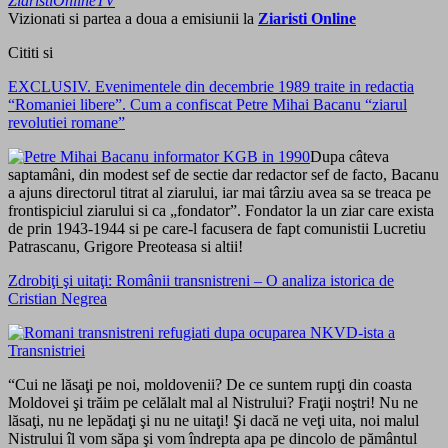
ZiaristiOnlineTV
Vizionati si partea a doua a emisiunii la
Ziaristi Online
Cititi si
EXCLUSIV. Evenimentele din decembrie 1989 traite in redactia
“Romaniei libere”. Cum a confiscat Petre Mihai Bacanu “ziarul
revolutiei romane”
Dupa câteva
saptamâni, din modest sef de sectie dar redactor sef de facto, Bacanu
a ajuns directorul titrat al ziarului, iar mai târziu avea sa se treaca pe
frontispiciul ziarului si ca „fondator”. Fondator la un ziar care exista
de prin 1943-1944 si pe care-l facusera de fapt comunistii Lucretiu
Patrascanu, Grigore Preoteasa si altii!
Zdrobiţi şi uitaţi: Românii transnistreni – O analiza istorica de
Cristian Negrea
“Cui ne lăsaţi pe noi, moldovenii? De ce suntem rupţi din coasta
Moldovei şi trăim pe celălalt mal al Nistrului? Fraţii noştri! Nu ne
lăsaţi, nu ne lepădaţi şi nu ne uitaţi! Şi dacă ne veţi uita, noi malul
Nistrului îl vom săpa şi vom îndrepta apa pe dincolo de pământul