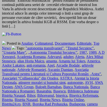
Institutul “Eudoxiu Hurmuzachi” pentru românii de pretutindeni
continuă publicarea seriei de cercetări efectuate de istoricul Ion
Varta în arhivele recent desecretizate ale Republicii Moldova. Astfel
istoricul aduce în atenţia celor interesaţi o listă a unui grup de
persoane executate de către sovietici, descoperită într-un dosar
incomplet în arhiva fostului KGB al RSSM. Este vorba despre o
listă […]
Posted in
Analize
,
Colimatorul
,
Documentare
,
Editoriale
,
Top
News
Tags:
"autonomia transilvaniei"
,
"Tinutul Secuiesc"
,
"Ungaria Mare"
,
„Autonomia Ţinutului Secuiesc”
,
1987
,
1989
,
A D
Xenopol
,
Academia Romana
,
Adevarul
,
adulter
,
Alerta
,
Alex Mihai
Stonescu
,
alias Horia Maicu
,
amanta
,
Amanta lui Tokes
,
America
,
Andor Lakatos
,
anti-romania
,
Apel
,
Arcadie Bodale
,
arhivele
nationale
,
Arhivele Romaniei
,
Ascanio Damian
,
Asociaţia
Transilvană pentru Literatură şi Cultura Poporului Român „Astra”
,
Asociației “Csillagocska” din Oradea
,
ASTRA
,
Atentat la Istoria
Nationala
,
atingere moralei si bunului simt
,
autonomie
,
AVH
,
AWA
Design
,
AWA Group
,
Balogh Barnabas
,
Banca Nationala
,
Banca
Nationala a Romaniei
,
Basarabia
,
Basescu
,
Biblioteca Judeteana
Bistrita Nasaud
,
Bihor
,
Bihoreanul
,
biserica
,
Biserica Reformata
,
Bistrita
,
Bistrita Nasaud
,
Bistrita News
,
Bistrita Online
,
Bistrita24.ro
,
BNR
,
Boroka Rad Prohaszka
,
Budapesta
,
camera