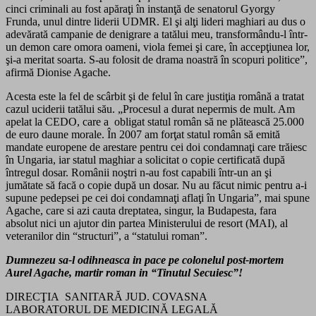
cinci criminali au fost apăraţi în instanţă de senatorul Gyorgy
Frunda, unul dintre liderii UDMR. El şi alţi lideri maghiari au dus o
adevărată campanie de denigrare a tatălui meu, transformându-l într-
un demon care omora oameni, viola femei şi care, în accepţiunea lor,
şi-a meritat soarta. S-au folosit de drama noastră în scopuri politice”,
afirmă Dionise Agache.
Acesta este la fel de scârbit şi de felul în care justiţia română a tratat
cazul uciderii tatălui său. „Procesul a durat nepermis de mult. Am
apelat la CEDO, care a obligat statul român să ne plătească 25.000
de euro daune morale. În 2007 am forţat statul român să emită
mandate europene de arestare pentru cei doi condamnaţi care trăiesc
în Ungaria, iar statul maghiar a solicitat o copie certificată după
întregul dosar. Românii noştri n-au fost capabili într-un an şi
jumătate să facă o copie după un dosar. Nu au făcut nimic pentru a-i
supune pedepsei pe cei doi condamnaţi aflaţi în Ungaria”, mai spune
Agache, care si azi cauta dreptatea, singur, la Budapesta, fara
absolut nici un ajutor din partea Ministerului de resort (MAI), al
veteranilor din “structuri”, a “statului roman”.
Dumnezeu sa-l odihneasca in pace pe colonelul post-mortem
Aurel Agache, martir roman in “Tinutul Secuiesc”!
DIRECŢIA SANITARĂ JUD. COVASNA
LABORATORUL DE MEDICINĂ LEGALĂ