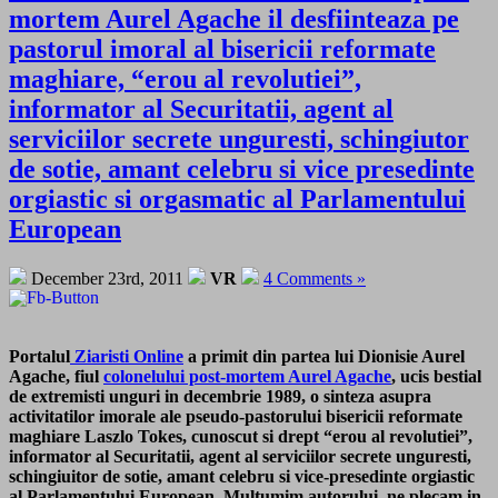
mortem Aurel Agache il desfiinteaza pe
pastorul imoral al bisericii reformate
maghiare, “erou al revolutiei”,
informator al Securitatii, agent al
serviciilor secrete unguresti, schingiutor
de sotie, amant celebru si vice presedinte
orgiastic si orgasmatic al Parlamentului
European
December 23rd, 2011
VR
4 Comments »
Portalul
Ziaristi Online
a primit din partea lui Dionisie Aurel
Agache, fiul
colonelului post-mortem Aurel Agache
, ucis bestial
de extremisti unguri in decembrie 1989, o sinteza asupra
activitatilor imorale ale pseudo-pastorului bisericii reformate
maghiare Laszlo Tokes, cunoscut si drept “erou al revolutiei”,
informator al Securitatii, agent al serviciilor secrete unguresti,
schingiuitor de sotie, amant celebru si vice-presedinte orgiastic
al Parlamentului European. Multumim autorului, ne plecam in