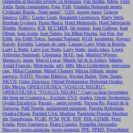
clandestin al blocului sovietic cu Romania
,
Fiat Justitia
,
fidesz
,
Filep
Attila
,
florin constantiniu
,
Foto
,
FSB
,
Fundatia Nationala pentru
Civilizatie Rurala „Niste tarani’’
,
GDS
,
george maior
,
Grigore
Ionescu
,
GRU
,
Gustav Gusti
,
Haralamb Georgescu
,
Harry Stern
,
Herdean Gyongyi
,
Horia Maicu
,
Hotel Metropolis
,
Hotel Metropolis
Bistrita
,
Hotnews
,
ICR
,
IICCMER
,
ilie nastase
,
Ioan Gaftone
,
Ioan
Oltean
,
ioan scurtu
,
Ioan Talpes
,
Ion Mihai Pacepa
,
Ion Pop
,
Joo
Edith
,
Joo Edith Tokes
,
Jurnalul National
,
KGB
,
komintern
,
Kovacs
Karoly
,
Kremlin
,
Lansare de carte
,
Lansare Larry Watts la Bistrita
,
Larry L Watts
,
Larry Lee Watts
,
Larry Watts
,
laszlo tokes
,
Legea
Arhivelor Nationale
,
Libertatea
,
MAE
,
mai
,
Manfred Worner
,
Manna.ro
,
mapn
,
Marcel Locar
,
Marele Jaf de la Arhive
,
Mártón
Árpád Francisc
,
Metropolis
,
mi5
,
MI6
,
Micu Goldenberg
,
miercurea
ciuc
,
Mihai Caraman
,
Mihail Ulsamer
,
Mircea Alifanti
,
mugur
isarescu
,
NATO
,
Nicolae Bădescu
,
Nicolae Balint
,
Niste Tarani
,
NKVD
,
Octav Doicescu
,
Oficiul Protopopesc Reformat Oradea
,
Oliv Mircea
,
OPERAŢIUNEA “VOALUL NEGRU”
,
OPERAŢIUNEA “VOALUL NEGRU”: Cum l-a lăsat Securitatea
din braţe pe Ceauşescu – Exclusiv EVZ
,
oradea
,
Oreste Teodorescu
,
Ovidiu Enculescu
,
Pacepa – agent sovietic
,
Pacepa Ro
,
Pactul de la
Varsovia
,
Palfi Noemi
,
parlamentul european
,
Parohia Reformata
Oradea-Olosig
,
Partidul Civic Maghiar
,
Partidului Popular Maghiar
din Transilvania
,
PCdR
,
PCM
,
PCR
,
PDF
,
PDL-UDMR
,
Peter
Emilia
,
Petre Antonescu
,
Piatra Craiului
,
Pompiliu Alexandru
Macovei
,
porno-asistenta
,
porno-pastorul
,
PPE
,
PPMT
,
Presedintele