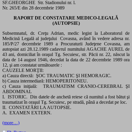
SF.GHEORGHE Str. Stadionului nr. l.
Nr. 265/E din 28 decembrie 1989
RAPORT DE CONSTATARE MEDICO-LEGALĂ
(AUTOPSIE)
Subsemnatul, dr. Creţu Adrian, medic legist la Laboratorul de
Medicină Legală al judeţului Covasna, având în vedere adresa nr.
185/P/27 decembrie 1989 a Procuraturii Judeţene Covasna, am
autopsiat azi 28.12.1989 cadavrul numitului AGACHE AUREL de
43 ani, domiciliat în oraşul Tg. Secuiesc, str. Păcii nr. 22, născut la
data de 14 august 1946, decedat la data de 22 decembrie 1989 ora
12, şi am constatat următoarele :
CAUZELE MORŢII:
a) Cauza directă: ŞOC TRAUMATIC ŞI HEMORAGIC.
b) Cauza intermediară: HEMOPERITONEU.
c) Cauza iniţială: TRAUMATISM CRANIO-CEREBRAL ŞI
ABDOMINAL
I. ISTORIC. Din datele de anchetă reiese că numitul a fost bătut şi
traumatizat în oraşul Tg. Secuiesc, pe stradă, până a decedat pe loc.
II. CONSTATĂRI LA AUTOPSIE.
A. EXAMEN EXTERN.
(more…)