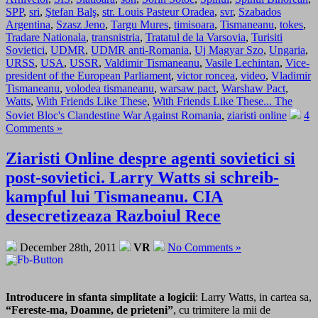
SPP
,
sri
,
Ştefan Balş
,
str. Louis Pasteur Oradea
,
svr
,
Szabados
Argentina
,
Szasz Jeno
,
Targu Mures
,
timisoara
,
Tismaneanu
,
tokes
,
Tradare Nationala
,
transnistria
,
Tratatul de la Varsovia
,
Turisiti
Sovietici
,
UDMR
,
UDMR anti-Romania
,
Uj Magyar Szo
,
Ungaria
,
URSS
,
USA
,
USSR
,
Valdimir Tismaneanu
,
Vasile Lechintan
,
Vice-
president of the European Parliament
,
victor roncea
,
video
,
Vladimir
Tismaneanu
,
volodea tismaneanu
,
warsaw pact
,
Warshaw Pact
,
Watts
,
With Friends Like These
,
With Friends Like These... The
Soviet Bloc's Clandestine War Against Romania
,
ziaristi online
4
Comments »
Ziaristi Online despre agenti sovietici si
post-sovietici. Larry Watts si schreib-
kampful lui Tismaneanu. CIA
desecretizeaza Razboiul Rece
December 28th, 2011
VR
No Comments »
Introducere in sfanta simplitate a logicii
: Larry Watts, in cartea sa,
“Fereste-ma, Doamne, de prieteni”
, cu trimitere la mii de