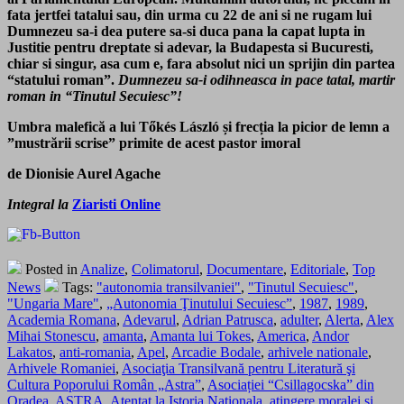
fata jertfei tatalui sau, din urma cu 22 de ani si ne rugam lui
Dumnezeu sa-i dea putere sa-si duca pana la capat lupta in
Justitie pentru dreptate si adevar, la Budapesta si Bucuresti,
chiar si singur, asa cum e, fara absolut nici un sprijin din partea
“statului roman”.
Dumnezeu sa-i odihneasca in pace tatal, martir
roman in “Tinutul Secuiesc”!
Umbra malefică a lui Tőkés László și frecția la picior de lemn a
”mustrării scrise” primite de acest pastor imoral
de Dionisie Aurel Agache
Integral la
Ziaristi Online
Posted in
Analize
,
Colimatorul
,
Documentare
,
Editoriale
,
Top
News
Tags:
"autonomia transilvaniei"
,
"Tinutul Secuiesc"
,
"Ungaria Mare"
,
„Autonomia Ţinutului Secuiesc”
,
1987
,
1989
,
Academia Romana
,
Adevarul
,
Adrian Patrusca
,
adulter
,
Alerta
,
Alex
Mihai Stonescu
,
amanta
,
Amanta lui Tokes
,
America
,
Andor
Lakatos
,
anti-romania
,
Apel
,
Arcadie Bodale
,
arhivele nationale
,
Arhivele Romaniei
,
Asociaţia Transilvană pentru Literatură şi
Cultura Poporului Român „Astra”
,
Asociației “Csillagocska” din
Oradea
,
ASTRA
,
Atentat la Istoria Nationala
,
atingere moralei si