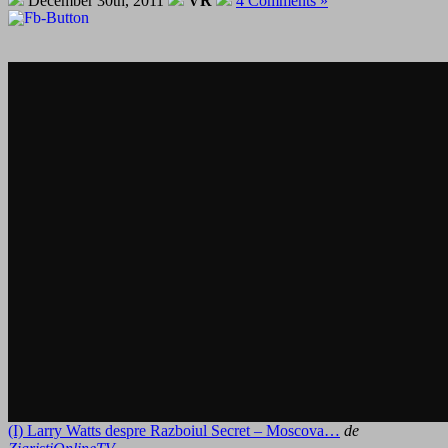
December 30th, 2011
VR
4 Comments »
(I) Larry Watts despre Razboiul Secret – Moscova…
de