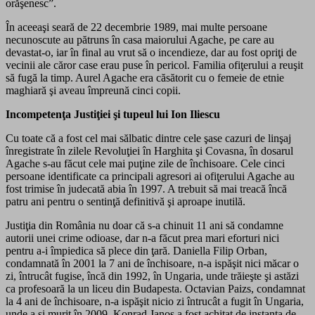
orăşenesc”.
În aceeaşi seară de 22 decembrie 1989, mai multe persoane
necunoscute au pătruns în casa maiorului Agache, pe care au
devastat-o, iar în final au vrut să o incendieze, dar au fost opriţi de
vecinii ale căror case erau puse în pericol. Familia ofiţerului a reuşit
să fugă la timp. Aurel Agache era căsătorit cu o femeie de etnie
maghiară şi aveau împreună cinci copii.
Incompetenţa Justiţiei şi tupeul lui Ion Iliescu
Cu toate că a fost cel mai sălbatic dintre cele şase cazuri de linşaj
înregistrate în zilele Revoluţiei în Harghita şi Covasna, în dosarul
Agache s-au făcut cele mai puţine zile de închisoare. Cele cinci
persoane identificate ca principali agresori ai ofiţerului Agache au
fost trimise în judecată abia în 1997. A trebuit să mai treacă încă
patru ani pentru o sentinţă definitivă şi aproape inutilă.
Justiţia din România nu doar că s-a chinuit 11 ani să condamne
autorii unei crime odioase, dar n-a făcut prea mari eforturi nici
pentru a-i împiedica să plece din ţară. Daniella Filip Orban,
condamnată în 2001 la 7 ani de închisoare, n-a ispăşit nici măcar o
zi, întrucât fugise, încă din 1992, în Ungaria, unde trăieşte şi astăzi
ca profesoară la un liceu din Budapesta. Octavian Paizs, condamnat
la 4 ani de închisoare, n-a ispăşit nicio zi întrucât a fugit în Ungaria,
unde a şi murit în 2009. Konrad Janos a fost achitat de instanţa de