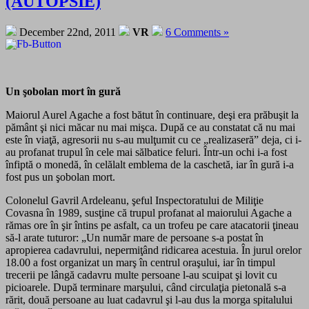
(AUTOPSIE)
December 22nd, 2011
VR
6 Comments »
Un şobolan mort în gură
Maiorul Aurel Agache a fost bătut în continuare, deşi era prăbuşit la
pământ şi nici măcar nu mai mişca. După ce au constatat că nu mai
este în viaţă, agresorii nu s-au mulţumit cu ce „realizaseră” deja, ci i-
au profanat trupul în cele mai sălbatice feluri. Într-un ochi i-a fost
înfiptă o monedă, în celălalt emblema de la caschetă, iar în gură i-a
fost pus un şobolan mort.
Colonelul Gavril Ardeleanu, şeful Inspectoratului de Miliţie
Covasna în 1989, susţine că trupul profanat al maiorului Agache a
rămas ore în şir întins pe asfalt, ca un trofeu pe care atacatorii ţineau
să-l arate tuturor: „Un număr mare de persoane s-a postat în
apropierea cadavrului, nepermiţând ridicarea acestuia. În jurul orelor
18.00 a fost organizat un marş în centrul oraşului, iar în timpul
trecerii pe lângă cadavru multe persoane l-au scuipat şi lovit cu
picioarele. După terminare marşului, când circulaţia pietonală s-a
rărit, două persoane au luat cadavrul şi l-au dus la morga spitalului