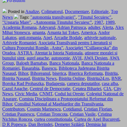
Posted in
Analize
,
Colimatorul
,
Documentare
,
Editoriale
,
Top
News
Tags:
"autonomia transilvaniei"
,
"Tinutul Secuiesc"
,
"Ungaria Mare"
,
„Autonomia Ţinutului Secuiesc”
,
1987
,
1989
,
Academia Romana
,
Adevarul
,
Adrian Patrusca
,
adulter
,
Alerta
,
Alex
Mihai Stonescu
,
amanta
,
Amanta lui Tokes
,
America
,
Andor
Lakatos
,
anti-romania
,
Apel
,
Arcadie Bodale
,
arhivele nationale
,
Arhivele Romaniei
,
Asociaţia Transilvană pentru Literatură şi
Cultura Poporului Român „Astra”
,
Asociației “Csillagocska” din
Oradea
,
ASTRA
,
Atentat la Istoria Nationala
,
atingere moralei si
bunului simt
,
aurel agache
,
autonomie
,
AVH
,
AWA Design
,
AWA
Group
,
Balogh Barnabas
,
Banca Nationala
,
Banca Nationala a
Romaniei
,
Basarabia
,
Basescu
,
Biblioteca Judeteana Bistrita
Nasaud
,
Bihor
,
Bihoreanul
,
biserica
,
Biserica Reformata
,
Bistrita
,
Bistrita Nasaud
,
Bistrita News
,
Bistrita Online
,
Bistrita24.ro
,
BNR
,
Boroka Rad Prohaszka
,
Budapesta
,
camera deputatilor
,
casa alba
,
Cazul Agache
,
Centrul de Democratie
,
Cetatea Bihariei
,
CIA
,
City
News
,
Civic Media
,
CNMT
,
Codul lui Oreste
,
Colegiul National de
Aparare
,
Comisia Disciplinara a Protopopiatului Reformat din
Bihor
,
Consiliul Naţional al Maghiarilor din Transilvania
,
Contributors
,
Cosmin Marinescu
,
Cotidianul
,
Cristian Florian
,
Cristian Paunescu
,
Cristian Troncota
,
Cristian Vasile
,
Cristina
Nichitus Roncea
,
curtea constitutionala
,
Curtea de Apel Bucuresti
,
D R Popescu
,
Dan Berindei
,
Demeter Szilárd
,
Demisia lui