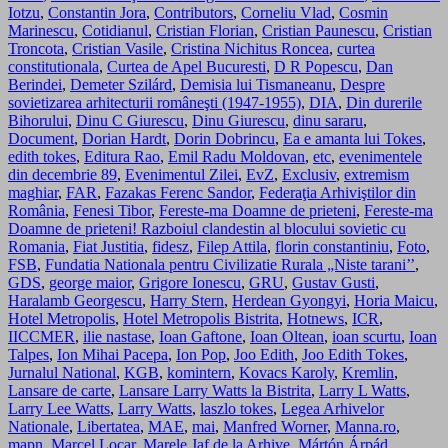
Iotzu
,
Constantin Jora
,
Contributors
,
Corneliu Vlad
,
Cosmin
Marinescu
,
Cotidianul
,
Cristian Florian
,
Cristian Paunescu
,
Cristian
Troncota
,
Cristian Vasile
,
Cristina Nichitus Roncea
,
curtea
constitutionala
,
Curtea de Apel Bucuresti
,
D R Popescu
,
Dan
Berindei
,
Demeter Szilárd
,
Demisia lui Tismaneanu
,
Despre
sovietizarea arhitecturii româneşti (1947-1955)
,
DIA
,
Din durerile
Bihorului
,
Dinu C Giurescu
,
Dinu Giurescu
,
dinu sararu
,
Document
,
Dorian Hardt
,
Dorin Dobrincu
,
Ea e amanta lui Tokes
,
edith tokes
,
Editura Rao
,
Emil Radu Moldovan
,
etc
,
evenimentele
din decembrie 89
,
Evenimentul Zilei
,
EvZ
,
Exclusiv
,
extremism
maghiar
,
FAR
,
Fazakas Ferenc Sandor
,
Federaţia Arhiviştilor din
România
,
Fenesi Tibor
,
Fereste-ma Doamne de prieteni
,
Fereste-ma
Doamne de prieteni! Razboiul clandestin al blocului sovietic cu
Romania
,
Fiat Justitia
,
fidesz
,
Filep Attila
,
florin constantiniu
,
Foto
,
FSB
,
Fundatia Nationala pentru Civilizatie Rurala „Niste tarani’’
,
GDS
,
george maior
,
Grigore Ionescu
,
GRU
,
Gustav Gusti
,
Haralamb Georgescu
,
Harry Stern
,
Herdean Gyongyi
,
Horia Maicu
,
Hotel Metropolis
,
Hotel Metropolis Bistrita
,
Hotnews
,
ICR
,
IICCMER
,
ilie nastase
,
Ioan Gaftone
,
Ioan Oltean
,
ioan scurtu
,
Ioan
Talpes
,
Ion Mihai Pacepa
,
Ion Pop
,
Joo Edith
,
Joo Edith Tokes
,
Jurnalul National
,
KGB
,
komintern
,
Kovacs Karoly
,
Kremlin
,
Lansare de carte
,
Lansare Larry Watts la Bistrita
,
Larry L Watts
,
Larry Lee Watts
,
Larry Watts
,
laszlo tokes
,
Legea Arhivelor
Nationale
,
Libertatea
,
MAE
,
mai
,
Manfred Worner
,
Manna.ro
,
mapn
,
Marcel Locar
,
Marele Jaf de la Arhive
,
Mártón Árpád