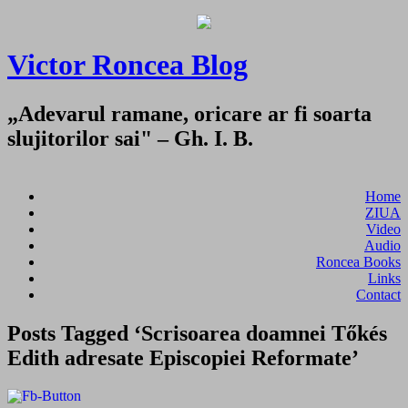
Victor Roncea Blog
„Adevarul ramane, oricare ar fi soarta
slujitorilor sai" – Gh. I. B.
Home
ZIUA
Video
Audio
Roncea Books
Links
Contact
Posts Tagged ‘Scrisoarea doamnei Tőkés
Edith adresate Episcopiei Reformate’