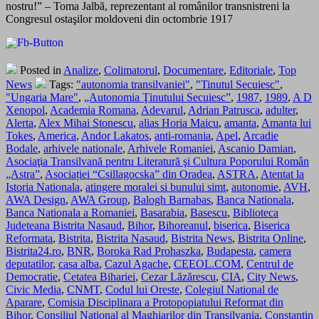
nostru!” – Toma Jalbă, reprezentant al românilor transnistreni la
Congresul ostaşilor moldoveni din octombrie 1917
Posted in
Analize
,
Colimatorul
,
Documentare
,
Editoriale
,
Top
News
Tags:
"autonomia transilvaniei"
,
"Tinutul Secuiesc"
,
"Ungaria Mare"
,
„Autonomia Ţinutului Secuiesc”
,
1987
,
1989
,
A D
Xenopol
,
Academia Romana
,
Adevarul
,
Adrian Patrusca
,
adulter
,
Alerta
,
Alex Mihai Stonescu
,
alias Horia Maicu
,
amanta
,
Amanta lui
Tokes
,
America
,
Andor Lakatos
,
anti-romania
,
Apel
,
Arcadie
Bodale
,
arhivele nationale
,
Arhivele Romaniei
,
Ascanio Damian
,
Asociaţia Transilvană pentru Literatură şi Cultura Poporului Român
„Astra”
,
Asociației “Csillagocska” din Oradea
,
ASTRA
,
Atentat la
Istoria Nationala
,
atingere moralei si bunului simt
,
autonomie
,
AVH
,
AWA Design
,
AWA Group
,
Balogh Barnabas
,
Banca Nationala
,
Banca Nationala a Romaniei
,
Basarabia
,
Basescu
,
Biblioteca
Judeteana Bistrita Nasaud
,
Bihor
,
Bihoreanul
,
biserica
,
Biserica
Reformata
,
Bistrita
,
Bistrita Nasaud
,
Bistrita News
,
Bistrita Online
,
Bistrita24.ro
,
BNR
,
Boroka Rad Prohaszka
,
Budapesta
,
camera
deputatilor
,
casa alba
,
Cazul Agache
,
CEEOL.COM
,
Centrul de
Democratie
,
Cetatea Bihariei
,
Cezar Lăzărescu
,
CIA
,
City News
,
Civic Media
,
CNMT
,
Codul lui Oreste
,
Colegiul National de
Aparare
,
Comisia Disciplinara a Protopopiatului Reformat din
Bihor
,
Consiliul Naţional al Maghiarilor din Transilvania
,
Constantin