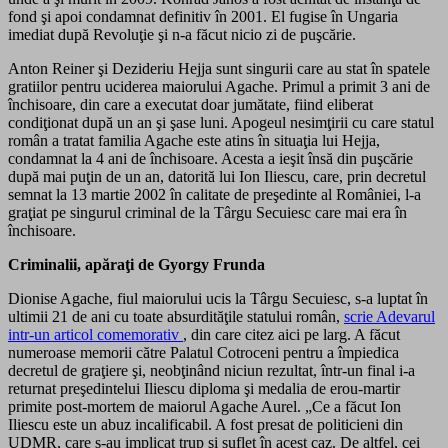
fond şi apoi condamnat definitiv în 2001. El fugise în Ungaria
imediat după Revoluţie şi n-a făcut nicio zi de puşcărie.
Anton Reiner şi Dezideriu Hejja sunt singurii care au stat în spatele
gratiilor pentru uciderea maiorului Agache. Primul a primit 3 ani de
închisoare, din care a executat doar jumătate, fiind eliberat
condiţionat după un an şi şase luni. Apogeul nesimţirii cu care statul
român a tratat familia Agache este atins în situaţia lui Hejja,
condamnat la 4 ani de închisoare. Acesta a ieşit însă din puşcărie
după mai puţin de un an, datorită lui Ion Iliescu, care, prin decretul
semnat la 13 martie 2002 în calitate de preşedinte al României, l-a
graţiat pe singurul criminal de la Târgu Secuiesc care mai era în
închisoare.
Criminalii, apăraţi de Gyorgy Frunda
Dionise Agache, fiul maiorului ucis la Târgu Secuiesc, s-a luptat în
ultimii 21 de ani cu toate absurdităţile statului român,
scrie Adevarul
intr-un articol comemorativ
, din care citez aici pe larg. A făcut
numeroase memorii către Palatul Cotroceni pentru a împiedica
decretul de graţiere şi, neobţinând niciun rezultat, într-un final i-a
returnat preşedintelui Iliescu diploma şi medalia de erou-martir
primite post-mortem de maiorul Agache Aurel. „Ce a făcut Ion
Iliescu este un abuz incalificabil. A fost presat de politicieni din
UDMR, care s-au implicat trup şi suflet în acest caz. De altfel, cei