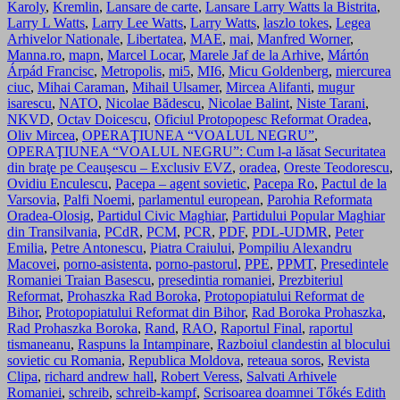
Karoly
,
Kremlin
,
Lansare de carte
,
Lansare Larry Watts la Bistrita
,
Larry L Watts
,
Larry Lee Watts
,
Larry Watts
,
laszlo tokes
,
Legea
Arhivelor Nationale
,
Libertatea
,
MAE
,
mai
,
Manfred Worner
,
Manna.ro
,
mapn
,
Marcel Locar
,
Marele Jaf de la Arhive
,
Mártón
Árpád Francisc
,
Metropolis
,
mi5
,
MI6
,
Micu Goldenberg
,
miercurea
ciuc
,
Mihai Caraman
,
Mihail Ulsamer
,
Mircea Alifanti
,
mugur
isarescu
,
NATO
,
Nicolae Bădescu
,
Nicolae Balint
,
Niste Tarani
,
NKVD
,
Octav Doicescu
,
Oficiul Protopopesc Reformat Oradea
,
Oliv Mircea
,
OPERAŢIUNEA “VOALUL NEGRU”
,
OPERAŢIUNEA “VOALUL NEGRU”: Cum l-a lăsat Securitatea
din braţe pe Ceauşescu – Exclusiv EVZ
,
oradea
,
Oreste Teodorescu
,
Ovidiu Enculescu
,
Pacepa – agent sovietic
,
Pacepa Ro
,
Pactul de la
Varsovia
,
Palfi Noemi
,
parlamentul european
,
Parohia Reformata
Oradea-Olosig
,
Partidul Civic Maghiar
,
Partidului Popular Maghiar
din Transilvania
,
PCdR
,
PCM
,
PCR
,
PDF
,
PDL-UDMR
,
Peter
Emilia
,
Petre Antonescu
,
Piatra Craiului
,
Pompiliu Alexandru
Macovei
,
porno-asistenta
,
porno-pastorul
,
PPE
,
PPMT
,
Presedintele
Romaniei Traian Basescu
,
presedintia romaniei
,
Prezbiteriul
Reformat
,
Prohaszka Rad Boroka
,
Protopopiatului Reformat de
Bihor
,
Protopopiatului Reformat din Bihor
,
Rad Boroka Prohaszka
,
Rad Prohaszka Boroka
,
Rand
,
RAO
,
Raportul Final
,
raportul
tismaneanu
,
Raspuns la Intampinare
,
Razboiul clandestin al blocului
sovietic cu Romania
,
Republica Moldova
,
reteaua soros
,
Revista
Clipa
,
richard andrew hall
,
Robert Veress
,
Salvati Arhivele
Romaniei
,
schreib
,
schreib-kampf
,
Scrisoarea doamnei Tőkés Edith