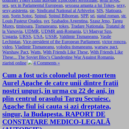
doamnei Tőkés Edith adresate Episcopiei Reformate
,
seful BNR
,
sex
,
sex in Parlamentul European
,
sexoasa amanta a lui Tokes
,
sexy
,
sexy-asistenta
,
sie
,
Sindicatul National al Arhivelor
,
SIS
,
Slatioara
,
son
,
Sorin Sotoc
,
Spinul
,
Spinul Bihorean
,
SPP
,
sri
,
statul roman
,
str.
Louis Pasteur Oradea
,
svr
,
Szabados Argentina
,
Szasz Jeno
,
Targu
Mures
,
timisoara
,
Tismaneanu
,
tokes
,
Tradare Nationala
,
Tratatul de
la Varsovia
,
UDMR
,
UDMR anti-Romania
,
Uj Magyar Szo
,
Ungaria
,
URSS
,
USA
,
USSR
,
Valdimir Tismaneanu
,
Vasile
Lechintan
,
Vice-president of the European Parliament
,
victor roncea
,
video
,
Vladimir Tismaneanu
,
volodea tismaneanu
,
warsaw pact
,
Warshaw Pact
,
Watts
,
With Friends Like These
,
With Friends Like
These... The Soviet Bloc's Clandestine War Against Romania
,
ziaristi online
4 Comments »
Cum a fost ucis colonelul post-mortem
Aurel Agache de catre unii dintre fratii
nostri unguri, in urma cu 22 de ani, in
plin centrul orasului Targu Secuiesc.
Agache fiul isi cauta si azi dreptatea,
singur, la Budapesta. RAPORT DE
CONSTATARE MEDICO-LEGALĂ