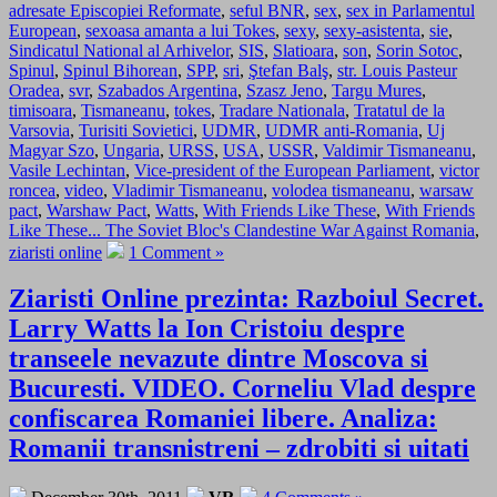
adresate Episcopiei Reformate
,
seful BNR
,
sex
,
sex in Parlamentul
European
,
sexoasa amanta a lui Tokes
,
sexy
,
sexy-asistenta
,
sie
,
Sindicatul National al Arhivelor
,
SIS
,
Slatioara
,
son
,
Sorin Sotoc
,
Spinul
,
Spinul Bihorean
,
SPP
,
sri
,
Ştefan Balş
,
str. Louis Pasteur
Oradea
,
svr
,
Szabados Argentina
,
Szasz Jeno
,
Targu Mures
,
timisoara
,
Tismaneanu
,
tokes
,
Tradare Nationala
,
Tratatul de la
Varsovia
,
Turisiti Sovietici
,
UDMR
,
UDMR anti-Romania
,
Uj
Magyar Szo
,
Ungaria
,
URSS
,
USA
,
USSR
,
Valdimir Tismaneanu
,
Vasile Lechintan
,
Vice-president of the European Parliament
,
victor
roncea
,
video
,
Vladimir Tismaneanu
,
volodea tismaneanu
,
warsaw
pact
,
Warshaw Pact
,
Watts
,
With Friends Like These
,
With Friends
Like These... The Soviet Bloc's Clandestine War Against Romania
,
ziaristi online
1 Comment »
Ziaristi Online prezinta: Razboiul Secret.
Larry Watts la Ion Cristoiu despre
transeele nevazute dintre Moscova si
Bucuresti. VIDEO. Corneliu Vlad despre
confiscarea Romaniei libere. Analiza:
Romanii transnistreni – zdrobiti si uitati