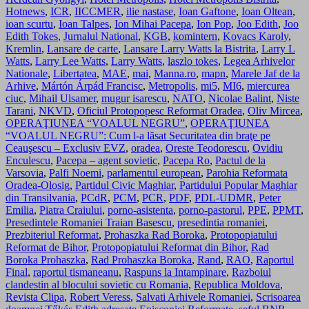
Hotnews
,
ICR
,
IICCMER
,
ilie nastase
,
Ioan Gaftone
,
Ioan Oltean
,
ioan scurtu
,
Ioan Talpes
,
Ion Mihai Pacepa
,
Ion Pop
,
Joo Edith
,
Joo
Edith Tokes
,
Jurnalul National
,
KGB
,
komintern
,
Kovacs Karoly
,
Kremlin
,
Lansare de carte
,
Lansare Larry Watts la Bistrita
,
Larry L
Watts
,
Larry Lee Watts
,
Larry Watts
,
laszlo tokes
,
Legea Arhivelor
Nationale
,
Libertatea
,
MAE
,
mai
,
Manna.ro
,
mapn
,
Marele Jaf de la
Arhive
,
Mártón Árpád Francisc
,
Metropolis
,
mi5
,
MI6
,
miercurea
ciuc
,
Mihail Ulsamer
,
mugur isarescu
,
NATO
,
Nicolae Balint
,
Niste
Tarani
,
NKVD
,
Oficiul Protopopesc Reformat Oradea
,
Oliv Mircea
,
OPERAŢIUNEA “VOALUL NEGRU”
,
OPERAŢIUNEA
“VOALUL NEGRU”: Cum l-a lăsat Securitatea din braţe pe
Ceauşescu – Exclusiv EVZ
,
oradea
,
Oreste Teodorescu
,
Ovidiu
Enculescu
,
Pacepa – agent sovietic
,
Pacepa Ro
,
Pactul de la
Varsovia
,
Palfi Noemi
,
parlamentul european
,
Parohia Reformata
Oradea-Olosig
,
Partidul Civic Maghiar
,
Partidului Popular Maghiar
din Transilvania
,
PCdR
,
PCM
,
PCR
,
PDF
,
PDL-UDMR
,
Peter
Emilia
,
Piatra Craiului
,
porno-asistenta
,
porno-pastorul
,
PPE
,
PPMT
,
Presedintele Romaniei Traian Basescu
,
presedintia romaniei
,
Prezbiteriul Reformat
,
Prohaszka Rad Boroka
,
Protopopiatului
Reformat de Bihor
,
Protopopiatului Reformat din Bihor
,
Rad
Boroka Prohaszka
,
Rad Prohaszka Boroka
,
Rand
,
RAO
,
Raportul
Final
,
raportul tismaneanu
,
Raspuns la Intampinare
,
Razboiul
clandestin al blocului sovietic cu Romania
,
Republica Moldova
,
Revista Clipa
,
Robert Veress
,
Salvati Arhivele Romaniei
,
Scrisoarea