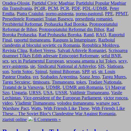
Oradea-Olosig
,
Partidul Civic Maghiar
,
Partidului Popular Maghiar
din Transilvania
,
PCdR
,
PCM
,
PCR
,
PDF
,
PDL-UDMR
,
Peter
Emilia
,
Piatra Craiului
,
porno-asistenta
,
porno-pastorul
,
PPE
,
PPMT
,
Presedintele Romaniei Traian Basescu
,
presedintia romaniei
,
Prezbiteriul Reformat
,
Prohaszka Rad Boroka
,
Protopopiatului
Reformat de Bihor
,
Protopopiatului Reformat din Bihor
,
Rad
Boroka Prohaszka
,
Rad Prohaszka Boroka
,
Rand
,
RAO
,
Raportul
Final
,
raportul tismaneanu
,
Raspuns la Intampinare
,
Razboiul
clandestin al blocului sovietic cu Romania
,
Republica Moldova
,
Revista Clipa
,
Robert Veress
,
Salvati Arhivele Romaniei
,
Scrisoarea
doamnei Tőkés Edith adresate Episcopiei Reformate
,
seful BNR
,
sex
,
sex in Parlamentul European
,
sexoasa amanta a lui Tokes
,
sexy
,
sexy-asistenta
,
sie
,
Sindicatul National al Arhivelor
,
SIS
,
Slatioara
,
son
,
Sorin Sotoc
,
Spinul
,
Spinul Bihorean
,
SPP
,
sri
,
str. Louis
Pasteur Oradea
,
svr
,
Szabados Argentina
,
Szasz Jeno
,
Targu Mures
,
Targu Secuiesc
,
timisoara
,
Tismaneanu
,
tokes
,
Tradare Nationala
,
Tratatul de la Varsovia
,
UDMR
,
UDMR anti-Romania
,
Uj Magyar
Szo
,
Ungaria
,
URSS
,
USA
,
USSR
,
Valdimir Tismaneanu
,
Vasile
Lechintan
,
Vice-president of the European Parliament
,
victor roncea
,
video
,
Vladimir Tismaneanu
,
volodea tismaneanu
,
warsaw pact
,
Warshaw Pact
,
Watts
,
With Friends Like These
,
With Friends Like
These... The Soviet Bloc's Clandestine War Against Romania
,
ziaristi online
6 Comments »