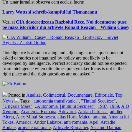
Un tanar jurnalist observa cam acelasi lucru:
Larry Watts si schreib-kampful lui Tismaneanu
Vezi si
CIA desecretizeaza Razboiul Rece. Noi documente puse
pe masa istoricilor din arhivele Ronald Reagan – William Casey
“Intelligence is about creating and adjusting stories; questions not
asked or stories not imagined by policy are not likely to be
developed by intelligence. Perfect accuracy should not be expected
from intelligence when oftentimes policymaker focus is not in the
right place and the right questions are not asked.”
Posted in
Analize
,
Colimatorul
,
Documentare
,
Editoriale
,
Top
News
Tags:
"autonomia transilvaniei"
,
"Tinutul Secuiesc"
,
"Ungaria Mare"
,
„Autonomia Ţinutului Secuiesc”
,
1987
,
1989
,
A D
Xenopol
,
Academia Romana
,
Adevarul
,
Adrian Patrusca
,
adulter
,
Alerta
,
Alex Mihai Stonescu
,
alias Horia Maicu
,
amanta
,
Amanta lui
Tokes
,
America
,
Andor Lakatos
,
anti-romania
,
Apel
,
Arcadie
Bodale
,
arhivele nationale
,
Arhivele Romaniei
,
Ascanio Damian
,