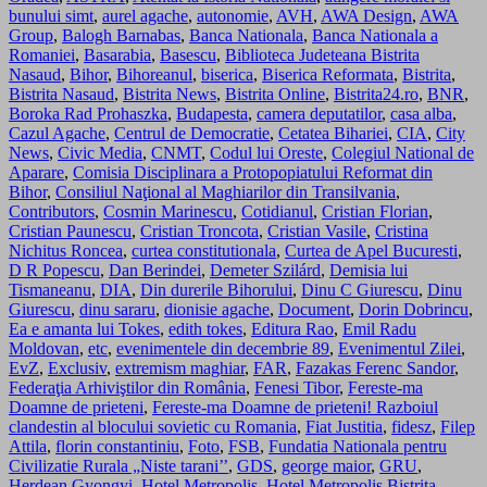
bunului simt
,
aurel agache
,
autonomie
,
AVH
,
AWA Design
,
AWA
Group
,
Balogh Barnabas
,
Banca Nationala
,
Banca Nationala a
Romaniei
,
Basarabia
,
Basescu
,
Biblioteca Judeteana Bistrita
Nasaud
,
Bihor
,
Bihoreanul
,
biserica
,
Biserica Reformata
,
Bistrita
,
Bistrita Nasaud
,
Bistrita News
,
Bistrita Online
,
Bistrita24.ro
,
BNR
,
Boroka Rad Prohaszka
,
Budapesta
,
camera deputatilor
,
casa alba
,
Cazul Agache
,
Centrul de Democratie
,
Cetatea Bihariei
,
CIA
,
City
News
,
Civic Media
,
CNMT
,
Codul lui Oreste
,
Colegiul National de
Aparare
,
Comisia Disciplinara a Protopopiatului Reformat din
Bihor
,
Consiliul Naţional al Maghiarilor din Transilvania
,
Contributors
,
Cosmin Marinescu
,
Cotidianul
,
Cristian Florian
,
Cristian Paunescu
,
Cristian Troncota
,
Cristian Vasile
,
Cristina
Nichitus Roncea
,
curtea constitutionala
,
Curtea de Apel Bucuresti
,
D R Popescu
,
Dan Berindei
,
Demeter Szilárd
,
Demisia lui
Tismaneanu
,
DIA
,
Din durerile Bihorului
,
Dinu C Giurescu
,
Dinu
Giurescu
,
dinu sararu
,
dionisie agache
,
Document
,
Dorin Dobrincu
,
Ea e amanta lui Tokes
,
edith tokes
,
Editura Rao
,
Emil Radu
Moldovan
,
etc
,
evenimentele din decembrie 89
,
Evenimentul Zilei
,
EvZ
,
Exclusiv
,
extremism maghiar
,
FAR
,
Fazakas Ferenc Sandor
,
Federaţia Arhiviştilor din România
,
Fenesi Tibor
,
Fereste-ma
Doamne de prieteni
,
Fereste-ma Doamne de prieteni! Razboiul
clandestin al blocului sovietic cu Romania
,
Fiat Justitia
,
fidesz
,
Filep
Attila
,
florin constantiniu
,
Foto
,
FSB
,
Fundatia Nationala pentru
Civilizatie Rurala „Niste tarani’’
,
GDS
,
george maior
,
GRU
,
Herdean Gyongyi
,
Hotel Metropolis
,
Hotel Metropolis Bistrita
,