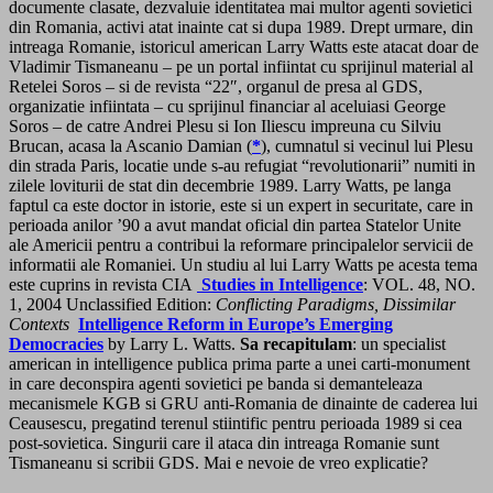
documente clasate, dezvaluie identitatea mai multor agenti sovietici
din Romania, activi atat inainte cat si dupa 1989. Drept urmare, din
intreaga Romanie, istoricul american Larry Watts este atacat doar de
Vladimir Tismaneanu – pe un portal infiintat cu sprijinul material al
Retelei Soros – si de revista “22″, organul de presa al GDS,
organizatie infiintata – cu sprijinul financiar al aceluiasi George
Soros – de catre Andrei Plesu si Ion Iliescu impreuna cu Silviu
Brucan, acasa la Ascanio Damian (
*
), cumnatul si vecinul lui Plesu
din strada Paris, locatie unde s-au refugiat “revolutionarii” numiti in
zilele loviturii de stat din decembrie 1989. Larry Watts, pe langa
faptul ca este doctor in istorie, este si un expert in securitate, care in
perioada anilor ’90 a avut mandat oficial din partea Statelor Unite
ale Americii pentru a contribui la reformare principalelor servicii de
informatii ale Romaniei. Un studiu al lui Larry Watts pe acesta tema
este cuprins in revista CIA
Studies in Intelligence
: VOL. 48, NO.
1, 2004 Unclassified Edition:
Conflicting Paradigms, Dissimilar
Contexts
Intelligence Reform in Europe’s Emerging
Democracies
by Larry L. Watts.
Sa recapitulam
: un specialist
american in intelligence publica prima parte a unei carti-monument
in care deconspira agenti sovietici pe banda si demanteleaza
mecanismele KGB si GRU anti-Romania de dinainte de caderea lui
Ceausescu, pregatind terenul stiintific pentru perioada 1989 si cea
post-sovietica. Singurii care il ataca din intreaga Romanie sunt
Tismaneanu si scribii GDS. Mai e nevoie de vreo explicatie?