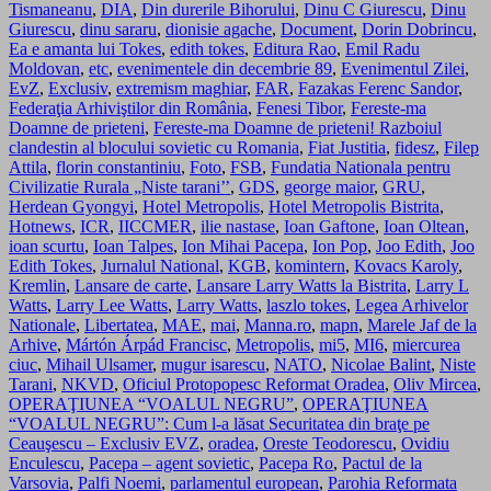
Tismaneanu
,
DIA
,
Din durerile Bihorului
,
Dinu C Giurescu
,
Dinu
Giurescu
,
dinu sararu
,
dionisie agache
,
Document
,
Dorin Dobrincu
,
Ea e amanta lui Tokes
,
edith tokes
,
Editura Rao
,
Emil Radu
Moldovan
,
etc
,
evenimentele din decembrie 89
,
Evenimentul Zilei
,
EvZ
,
Exclusiv
,
extremism maghiar
,
FAR
,
Fazakas Ferenc Sandor
,
Federaţia Arhiviştilor din România
,
Fenesi Tibor
,
Fereste-ma
Doamne de prieteni
,
Fereste-ma Doamne de prieteni! Razboiul
clandestin al blocului sovietic cu Romania
,
Fiat Justitia
,
fidesz
,
Filep
Attila
,
florin constantiniu
,
Foto
,
FSB
,
Fundatia Nationala pentru
Civilizatie Rurala „Niste tarani’’
,
GDS
,
george maior
,
GRU
,
Herdean Gyongyi
,
Hotel Metropolis
,
Hotel Metropolis Bistrita
,
Hotnews
,
ICR
,
IICCMER
,
ilie nastase
,
Ioan Gaftone
,
Ioan Oltean
,
ioan scurtu
,
Ioan Talpes
,
Ion Mihai Pacepa
,
Ion Pop
,
Joo Edith
,
Joo
Edith Tokes
,
Jurnalul National
,
KGB
,
komintern
,
Kovacs Karoly
,
Kremlin
,
Lansare de carte
,
Lansare Larry Watts la Bistrita
,
Larry L
Watts
,
Larry Lee Watts
,
Larry Watts
,
laszlo tokes
,
Legea Arhivelor
Nationale
,
Libertatea
,
MAE
,
mai
,
Manna.ro
,
mapn
,
Marele Jaf de la
Arhive
,
Mártón Árpád Francisc
,
Metropolis
,
mi5
,
MI6
,
miercurea
ciuc
,
Mihail Ulsamer
,
mugur isarescu
,
NATO
,
Nicolae Balint
,
Niste
Tarani
,
NKVD
,
Oficiul Protopopesc Reformat Oradea
,
Oliv Mircea
,
OPERAŢIUNEA “VOALUL NEGRU”
,
OPERAŢIUNEA
“VOALUL NEGRU”: Cum l-a lăsat Securitatea din braţe pe
Ceauşescu – Exclusiv EVZ
,
oradea
,
Oreste Teodorescu
,
Ovidiu
Enculescu
,
Pacepa – agent sovietic
,
Pacepa Ro
,
Pactul de la
Varsovia
,
Palfi Noemi
,
parlamentul european
,
Parohia Reformata