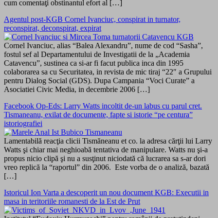
cum comentaţi obstinantul efort al […]
Agentul post-KGB Cornel Ivanciuc, conspirat in turnator,
reconspirat, deconspirat, expirat
Cornel Ivanciuc, alias “Balea Alexandru”, nume de cod “Sasha”,
fostul sef al Departamentului de Investigatii de la „Academia
Catavencu”, sustinea ca si-ar fi facut publica inca din 1995
colaborarea sa cu Securitatea, in revista de mic tiraj “22″ a Grupului
pentru Dialog Social (GDS). Dupa Campania “Voci Curate” a
Asociatiei Civic Media, in decembrie 2006 […]
Facebook Op-Eds: Larry Watts incoltit de-un labus cu parul cret.
Tismaneanu, exilat de documente, fapte si istorie “pe centura”
istoriografiei
Lamentabilă reacţia clicii Tismăneanu et co. la adresa cărţii lui Larry
Watts şi chiar mai neghioabă tentativa de manipulare. Watts nu şi-a
propus nicio clipă şi nu a susţinut niciodată că lucrarea sa s-ar dori
vreo replică la “raportul” din 2006. Este vorba de o analiză, bazată
[…]
Istoricul Ion Varta a descoperit un nou document KGB: Executii in
masa in teritoriile romanesti de la Est de Prut