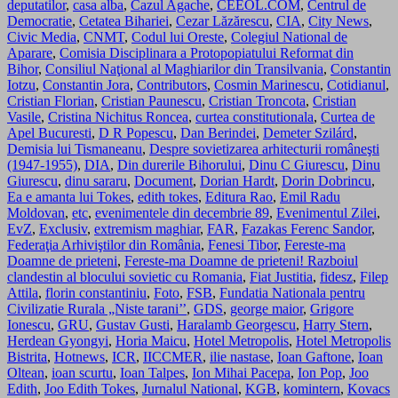
deputatilor
,
casa alba
,
Cazul Agache
,
CEEOL.COM
,
Centrul de
Democratie
,
Cetatea Bihariei
,
Cezar Lăzărescu
,
CIA
,
City News
,
Civic Media
,
CNMT
,
Codul lui Oreste
,
Colegiul National de
Aparare
,
Comisia Disciplinara a Protopopiatului Reformat din
Bihor
,
Consiliul Naţional al Maghiarilor din Transilvania
,
Constantin
Iotzu
,
Constantin Jora
,
Contributors
,
Cosmin Marinescu
,
Cotidianul
,
Cristian Florian
,
Cristian Paunescu
,
Cristian Troncota
,
Cristian
Vasile
,
Cristina Nichitus Roncea
,
curtea constitutionala
,
Curtea de
Apel Bucuresti
,
D R Popescu
,
Dan Berindei
,
Demeter Szilárd
,
Demisia lui Tismaneanu
,
Despre sovietizarea arhitecturii româneşti
(1947-1955)
,
DIA
,
Din durerile Bihorului
,
Dinu C Giurescu
,
Dinu
Giurescu
,
dinu sararu
,
Document
,
Dorian Hardt
,
Dorin Dobrincu
,
Ea e amanta lui Tokes
,
edith tokes
,
Editura Rao
,
Emil Radu
Moldovan
,
etc
,
evenimentele din decembrie 89
,
Evenimentul Zilei
,
EvZ
,
Exclusiv
,
extremism maghiar
,
FAR
,
Fazakas Ferenc Sandor
,
Federaţia Arhiviştilor din România
,
Fenesi Tibor
,
Fereste-ma
Doamne de prieteni
,
Fereste-ma Doamne de prieteni! Razboiul
clandestin al blocului sovietic cu Romania
,
Fiat Justitia
,
fidesz
,
Filep
Attila
,
florin constantiniu
,
Foto
,
FSB
,
Fundatia Nationala pentru
Civilizatie Rurala „Niste tarani’’
,
GDS
,
george maior
,
Grigore
Ionescu
,
GRU
,
Gustav Gusti
,
Haralamb Georgescu
,
Harry Stern
,
Herdean Gyongyi
,
Horia Maicu
,
Hotel Metropolis
,
Hotel Metropolis
Bistrita
,
Hotnews
,
ICR
,
IICCMER
,
ilie nastase
,
Ioan Gaftone
,
Ioan
Oltean
,
ioan scurtu
,
Ioan Talpes
,
Ion Mihai Pacepa
,
Ion Pop
,
Joo
Edith
,
Joo Edith Tokes
,
Jurnalul National
,
KGB
,
komintern
,
Kovacs