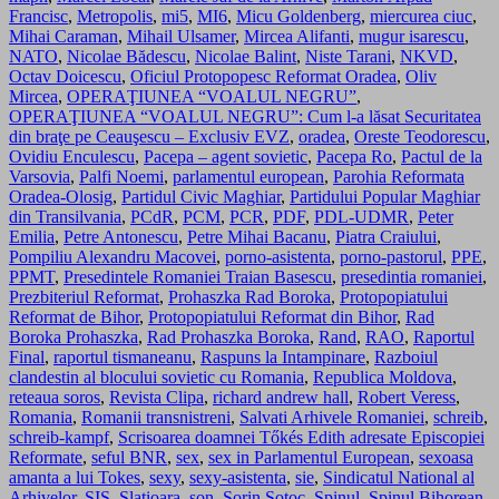
Francisc
,
Metropolis
,
mi5
,
MI6
,
Micu Goldenberg
,
miercurea ciuc
,
Mihai Caraman
,
Mihail Ulsamer
,
Mircea Alifanti
,
mugur isarescu
,
NATO
,
Nicolae Bădescu
,
Nicolae Balint
,
Niste Tarani
,
NKVD
,
Octav Doicescu
,
Oficiul Protopopesc Reformat Oradea
,
Oliv
Mircea
,
OPERAŢIUNEA “VOALUL NEGRU”
,
OPERAŢIUNEA “VOALUL NEGRU”: Cum l-a lăsat Securitatea
din braţe pe Ceauşescu – Exclusiv EVZ
,
oradea
,
Oreste Teodorescu
,
Ovidiu Enculescu
,
Pacepa – agent sovietic
,
Pacepa Ro
,
Pactul de la
Varsovia
,
Palfi Noemi
,
parlamentul european
,
Parohia Reformata
Oradea-Olosig
,
Partidul Civic Maghiar
,
Partidului Popular Maghiar
din Transilvania
,
PCdR
,
PCM
,
PCR
,
PDF
,
PDL-UDMR
,
Peter
Emilia
,
Petre Antonescu
,
Petre Mihai Bacanu
,
Piatra Craiului
,
Pompiliu Alexandru Macovei
,
porno-asistenta
,
porno-pastorul
,
PPE
,
PPMT
,
Presedintele Romaniei Traian Basescu
,
presedintia romaniei
,
Prezbiteriul Reformat
,
Prohaszka Rad Boroka
,
Protopopiatului
Reformat de Bihor
,
Protopopiatului Reformat din Bihor
,
Rad
Boroka Prohaszka
,
Rad Prohaszka Boroka
,
Rand
,
RAO
,
Raportul
Final
,
raportul tismaneanu
,
Raspuns la Intampinare
,
Razboiul
clandestin al blocului sovietic cu Romania
,
Republica Moldova
,
reteaua soros
,
Revista Clipa
,
richard andrew hall
,
Robert Veress
,
Romania
,
Romanii transnistreni
,
Salvati Arhivele Romaniei
,
schreib
,
schreib-kampf
,
Scrisoarea doamnei Tőkés Edith adresate Episcopiei
Reformate
,
seful BNR
,
sex
,
sex in Parlamentul European
,
sexoasa
amanta a lui Tokes
,
sexy
,
sexy-asistenta
,
sie
,
Sindicatul National al
Arhivelor
,
SIS
,
Slatioara
,
son
,
Sorin Sotoc
,
Spinul
,
Spinul Bihorean
,