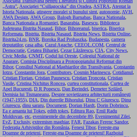
Asociaţia Transilvană pentru Literatură şi Cultura Poporului Român
„Astra”
,
Asociației “Csillagocska” din Oradea
,
ASTRA
,
Atentat la
Istoria Nationala
,
atingere moralei si bunului simt
,
autonomie
,
AVH
,
AWA Design
,
AWA Group
,
Balogh Barnabas
,
Banca Nationala
,
Banca Nationala a Romaniei
,
Basarabia
,
Basescu
,
Biblioteca
Judeteana Bistrita Nasaud
,
Bihor
,
Bihoreanul
,
biserica
,
Biserica
Reformata
,
Bistrita
,
Bistrita Nasaud
,
Bistrita News
,
Bistrita Online
,
Bistrita24.ro
,
BNR
,
Boroka Rad Prohaszka
,
Budapesta
,
camera
deputatilor
,
casa alba
,
Cazul Agache
,
CEEOL.COM
,
Centrul de
Democratie
,
Cetatea Bihariei
,
Cezar Lăzărescu
,
CIA
,
City News
,
Civic Media
,
CNMT
,
Codul lui Oreste
,
Colegiul National de
Aparare
,
Comisia Disciplinara a Protopopiatului Reformat din
Bihor
,
Consiliul Naţional al Maghiarilor din Transilvania
,
Constantin
Iotzu
,
Constantin Jora
,
Contributors
,
Cosmin Marinescu
,
Cotidianul
,
Cristian Florian
,
Cristian Paunescu
,
Cristian Troncota
,
Cristian
Vasile
,
Cristina Nichitus Roncea
,
curtea constitutionala
,
Curtea de
Apel Bucuresti
,
D R Popescu
,
Dan Berindei
,
Demeter Szilárd
,
Demisia lui Tismaneanu
,
Despre sovietizarea arhitecturii româneşti
(1947-1955)
,
DIA
,
Din durerile Bihorului
,
Dinu C Giurescu
,
Dinu
Giurescu
,
dinu sararu
,
Document
,
Dorian Hardt
,
Dorin Dobrincu
,
Ea e amanta lui Tokes
,
edith tokes
,
Editura Rao
,
Emil Radu
Moldovan
,
etc
,
evenimentele din decembrie 89
,
Evenimentul Zilei
,
EvZ
,
Exclusiv
,
extremism maghiar
,
FAR
,
Fazakas Ferenc Sandor
,
Federaţia Arhiviştilor din România
,
Fenesi Tibor
,
Fereste-ma
Doamne de prieteni
,
Fereste-ma Doamne de prieteni! Razboiul