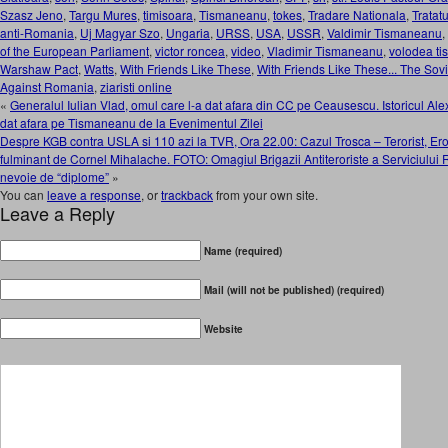
Szasz Jeno
,
Targu Mures
,
timisoara
,
Tismaneanu
,
tokes
,
Tradare Nationala
,
Tratat
anti-Romania
,
Uj Magyar Szo
,
Ungaria
,
URSS
,
USA
,
USSR
,
Valdimir Tismaneanu
,
of the European Parliament
,
victor roncea
,
video
,
Vladimir Tismaneanu
,
volodea t
Warshaw Pact
,
Watts
,
With Friends Like These
,
With Friends Like These... The Sov
Against Romania
,
ziaristi online
«
Generalul Iulian Vlad, omul care l-a dat afara din CC pe Ceausescu. Istoricul Al
dat afara pe Tismaneanu de la Evenimentul Zilei
Despre KGB contra USLA si 110 azi la TVR, Ora 22.00: Cazul Trosca – Terorist, Er
fulminant de Cornel Mihalache. FOTO: Omagiul Brigazii Antiteroriste a Serviciului 
nevoie de “diplome”
»
You can
leave a response
, or
trackback
from your own site.
Leave a Reply
Name (required)
Mail (will not be published) (required)
Website