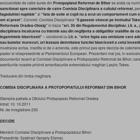
exclusivitate de catre surse din
Protopopiatul Reformat de Bihor
se arata ca numi
sanctionat spre caterisire de catre Comisia Disciplinara a cultului reformat
, pe
fagaduintei nuptiale”
si
“
fata de sotie si copii
nu a avut un comportament cum era
om si preot”.
Concret, Comisia Disciplinara
“il gaseste vinovat pe invinuitul Tok
Reformate Oradea-Olosig”
in baza
“art. 30 din Regulamentul disciplinar
, Lit. a.,
disciplinara incalcarea cu intentie sau din neglijenta a obligatiilor stabilite de 
legamintele bisericesti”
– coroborat cu
Lit. e. “orice fapta sau omisiune care adu
sau bunelor moravuri, ori lezeaza demnitatea functiei bisericesti a celui investi
mustrarea scrisa, insotita si de o amenda, este primul pas spre decizia de caterisire
pastor si vicepresedinte al Parlamentului European. Prezentam mai jos, in exclusivita
documentul recent al Comisiei Disciplinare a Protopopiatul Reformat de Bihor, care 
asertiunile noastre privind amantlacurile extremistului maghiar Laszlo Tokes.
Traducere din limba maghiara
COMISIA DISCIPLINARA A PROTOPOPIATULUI REFORMAT DIN BIHOR
Stampila patrata a Oficiului Protopopesc Reformat Oradea
Intrat: 10. 10.2011
Nr. de inregistrare 230.
DECIZIE
Membrii Comisiei Disciplinare a Protopopiatului Bihor:
Presedinte: Szatmari Gergely Elemer,