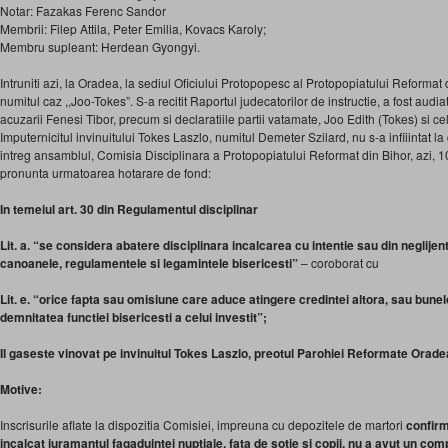
Notar: Fazakas Ferenc Sandor
Membrii: Filep Attila, Peter Emilia, Kovacs Karoly;
Membru supleant: Herdean Gyongyi.
Intruniti azi, la Oradea, la sediul Oficiului Protopopesc al Protopopiatului Reformat
numitul caz ,,Joo-Tokes”. S-a recitit Raportul judecatorilor de instructie, a fost audi
acuzarii Fenesi Tibor, precum si declaratiile partii vatamate, Joo Edith (Tokes) si cele
Imputernicitul invinuitului Tokes Laszlo, numitul Demeter Szilard, nu s-a infiiintat 
intreg ansamblul, Comisia Disciplinara a Protopopiatului Reformat din Bihor, azi, 
pronunta urmatoarea hotarare de fond:
In temeiul art. 30 din Regulamentul disciplinar
Lit. a. “se considera abatere disciplinara incalcarea cu intentie sau din neglijenta
canoanele, regulamentele si legamintele bisericesti”
– coroborat cu
Lit. e. “orice fapta sau omisiune care aduce atingere credintei altora, sau bunel
demnitatea functiei bisericesti a celui investit”;
Il gaseste vinovat pe invinuitul Tokes Laszlo, preotul Parohiei Reformate Orade
Motive:
Inscrisurile aflate la dispozitia Comisiei, impreuna cu depozitele de martori
confirm
incalcat juramantul fagaduintei nuptiale, fata de sotie si copii, nu a avut un c