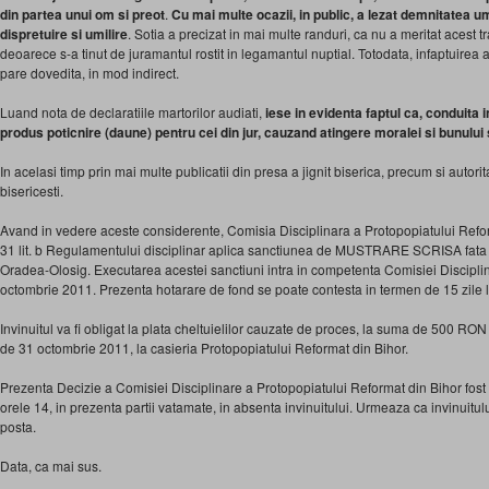
din partea unui om si preot
.
Cu mai multe ocazii, in public, a lezat demnitatea um
dispretuire si umilire
. Sotia a precizat in mai multe randuri, ca nu a meritat acest t
deoarece s-a tinut de juramantul rostit in legamantul nuptial. Totodata, infaptuirea a
pare dovedita, in mod indirect.
Luand nota de declaratiile martorilor audiati,
iese in evidenta faptul ca, conduita 
produs poticnire (daune) pentru cei din jur, cauzand atingere moralei si bunului 
In acelasi timp prin mai multe publicatii din presa a jignit biserica, precum si autor
bisericesti.
Avand in vedere aceste considerente, Comisia Disciplinara a Protopopiatului Reforma
31 lit. b Regulamentului disciplinar aplica sanctiunea de MUSTRARE SCRISA fata
Oradea-Olosig. Executarea acestei sanctiuni intra in competenta Comisiei Discipli
octombrie 2011. Prezenta hotarare de fond se poate contesta in termen de 15 zile l
Invinuitul va fi obligat la plata cheltuielilor cauzate de proces, la suma de 500 RON
de 31 octombrie 2011, la casieria Protopopiatului Reformat din Bihor.
Prezenta Decizie a Comisiei Disciplinare a Protopopiatului Reformat din Bihor fost
orele 14, in prezenta partii vatamate, in absenta invinuitului. Urmeaza ca invinuitul
posta.
Data, ca mai sus.