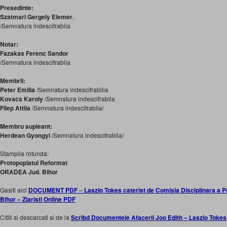
Presedinte:
Szatmari Gergely Elemer
,
/Semnatura indescifrabila
Notar:
Fazakas Ferenc Sandor
/Semnatura indescifrabila
Membrii:
Peter Emilia
/Semnatura indescifrabilia
Kovacs Karoly
/Semnatura indescifrabila
Filep Attila
/Semnatura indescifrabila/
Membru supleant:
Herdean Gyongyi
/Semnatura indescifrabila/
Stampila rotunda:
Protopopiatul Reformat
ORADEA Jud. Bihor
Gasiti aici
DOCUMENT PDF
–
Laszlo Tokes caterist de Comisia Disciplinara a P
Bihor – Ziaristi Online PDF
Cititi si descarcati si de la
Scribd
Documentele Afacerii Joo Edith – Laszlo Tokes