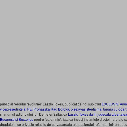
public al “eroului revolutiei” Laszlo Tokes, publicat de noi sub titlul
EXCLUSIV. Amant
vicepresedinte al PE: Prohaszka Rad Boroka, o sexy-asistenta mai tanara cu doa
si anuntul adjunctului lui, Demeter Szilar, ca
Laszlo Tokes da in judecata Libertatea 
Bucuresti si Bruxelles
pentru “calomnie”, iata ca insesi instantele disciplinare ale c
dreptate in ce priveste relatiile de curvasareala ale pastorului reformat. Intr-un d