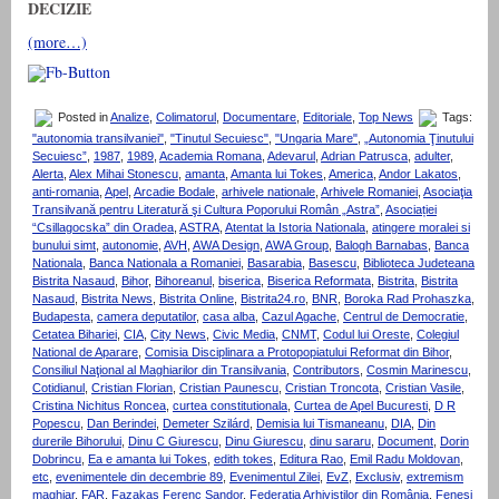
DECIZIE
(more…)
Posted in
Analize
,
Colimatorul
,
Documentare
,
Editoriale
,
Top News
Tags:
"autonomia transilvaniei"
,
"Tinutul Secuiesc"
,
"Ungaria Mare"
,
„Autonomia Ţinutului
Secuiesc”
,
1987
,
1989
,
Academia Romana
,
Adevarul
,
Adrian Patrusca
,
adulter
,
Alerta
,
Alex Mihai Stonescu
,
amanta
,
Amanta lui Tokes
,
America
,
Andor Lakatos
,
anti-romania
,
Apel
,
Arcadie Bodale
,
arhivele nationale
,
Arhivele Romaniei
,
Asociaţia
Transilvană pentru Literatură şi Cultura Poporului Român „Astra”
,
Asociației
“Csillagocska” din Oradea
,
ASTRA
,
Atentat la Istoria Nationala
,
atingere moralei si
bunului simt
,
autonomie
,
AVH
,
AWA Design
,
AWA Group
,
Balogh Barnabas
,
Banca
Nationala
,
Banca Nationala a Romaniei
,
Basarabia
,
Basescu
,
Biblioteca Judeteana
Bistrita Nasaud
,
Bihor
,
Bihoreanul
,
biserica
,
Biserica Reformata
,
Bistrita
,
Bistrita
Nasaud
,
Bistrita News
,
Bistrita Online
,
Bistrita24.ro
,
BNR
,
Boroka Rad Prohaszka
,
Budapesta
,
camera deputatilor
,
casa alba
,
Cazul Agache
,
Centrul de Democratie
,
Cetatea Bihariei
,
CIA
,
City News
,
Civic Media
,
CNMT
,
Codul lui Oreste
,
Colegiul
National de Aparare
,
Comisia Disciplinara a Protopopiatului Reformat din Bihor
,
Consiliul Naţional al Maghiarilor din Transilvania
,
Contributors
,
Cosmin Marinescu
,
Cotidianul
,
Cristian Florian
,
Cristian Paunescu
,
Cristian Troncota
,
Cristian Vasile
,
Cristina Nichitus Roncea
,
curtea constitutionala
,
Curtea de Apel Bucuresti
,
D R
Popescu
,
Dan Berindei
,
Demeter Szilárd
,
Demisia lui Tismaneanu
,
DIA
,
Din
durerile Bihorului
,
Dinu C Giurescu
,
Dinu Giurescu
,
dinu sararu
,
Document
,
Dorin
Dobrincu
,
Ea e amanta lui Tokes
,
edith tokes
,
Editura Rao
,
Emil Radu Moldovan
,
etc
,
evenimentele din decembrie 89
,
Evenimentul Zilei
,
EvZ
,
Exclusiv
,
extremism
maghiar
,
FAR
,
Fazakas Ferenc Sandor
,
Federaţia Arhiviştilor din România
,
Fenesi