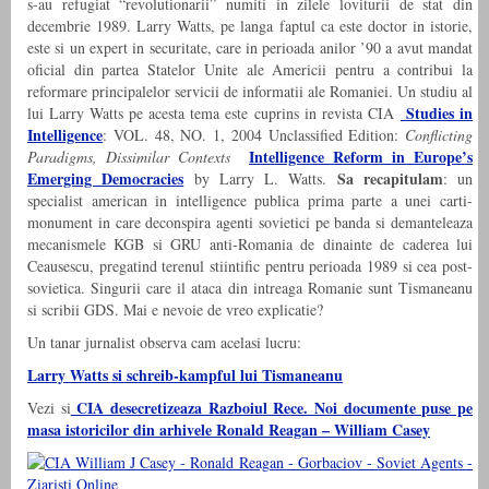
s-au refugiat “revolutionarii” numiti in zilele loviturii de stat din
decembrie 1989. Larry Watts, pe langa faptul ca este doctor in istorie,
este si un expert in securitate, care in perioada anilor ’90 a avut mandat
oficial din partea Statelor Unite ale Americii pentru a contribui la
reformare principalelor servicii de informatii ale Romaniei. Un studiu al
Studies in
lui Larry Watts pe acesta tema este cuprins in revista CIA
Intelligence
: VOL. 48, NO. 1, 2004 Unclassified Edition:
Conflicting
Intelligence Reform in Europe’s
Paradigms, Dissimilar Contexts
Emerging Democracies
Sa recapitulam
by Larry L. Watts.
: un
specialist american in intelligence publica prima parte a unei carti-
monument in care deconspira agenti sovietici pe banda si demanteleaza
mecanismele KGB si GRU anti-Romania de dinainte de caderea lui
Ceausescu, pregatind terenul stiintific pentru perioada 1989 si cea post-
sovietica. Singurii care il ataca din intreaga Romanie sunt Tismaneanu
si scribii GDS. Mai e nevoie de vreo explicatie?
Un tanar jurnalist observa cam acelasi lucru:
Larry Watts si schreib-kampful lui Tismaneanu
CIA desecretizeaza Razboiul Rece. Noi documente puse pe
Vezi si
masa istoricilor din arhivele Ronald Reagan – William Casey