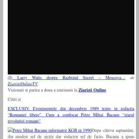
(I) Larry Watts despre Razboiul Secret – Moscova…
de
ZiaristiOnlineTV
Ziaristi Online
Vizionati si partea a doua a emisiunii la
Cititi si
EXCLUSIV. Evenimentele din decembrie 1989 traite in redactia
“Romaniei libere”. Cum a confiscat Petre Mihai Bacanu “ziarul
revolutiei romane”
Dupa câteva saptamâni,
din modest sef de sectie dar redactor sef de facto, Bacanu a ajuns