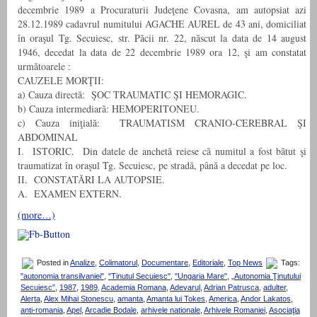
decembrie 1989 a Procuraturii Judeţene Covasna, am autopsiat azi
28.12.1989 cadavrul numitului AGACHE AUREL de 43 ani, domiciliat
în oraşul Tg. Secuiesc, str. Păcii nr. 22, născut la data de 14 august
1946, decedat la data de 22 decembrie 1989 ora 12, şi am constatat
următoarele :
CAUZELE MORŢII:
a) Cauza directă: ŞOC TRAUMATIC ŞI HEMORAGIC.
b) Cauza intermediară: HEMOPERITONEU.
c) Cauza iniţială: TRAUMATISM CRANIO-CEREBRAL ŞI
ABDOMINAL
I. ISTORIC. Din datele de anchetă reiese că numitul a fost bătut şi
traumatizat în oraşul Tg. Secuiesc, pe stradă, până a decedat pe loc.
II. CONSTATĂRI LA AUTOPSIE.
A. EXAMEN EXTERN.
(more…)
Posted in
Analize
,
Colimatorul
,
Documentare
,
Editoriale
,
Top News
Tags:
"autonomia transilvaniei"
,
"Tinutul Secuiesc"
,
"Ungaria Mare"
,
„Autonomia Ţinutului
Secuiesc”
,
1987
,
1989
,
Academia Romana
,
Adevarul
,
Adrian Patrusca
,
adulter
,
Alerta
,
Alex Mihai Stonescu
,
amanta
,
Amanta lui Tokes
,
America
,
Andor Lakatos
,
anti-romania
,
Apel
,
Arcadie Bodale
,
arhivele nationale
,
Arhivele Romaniei
,
Asociaţia