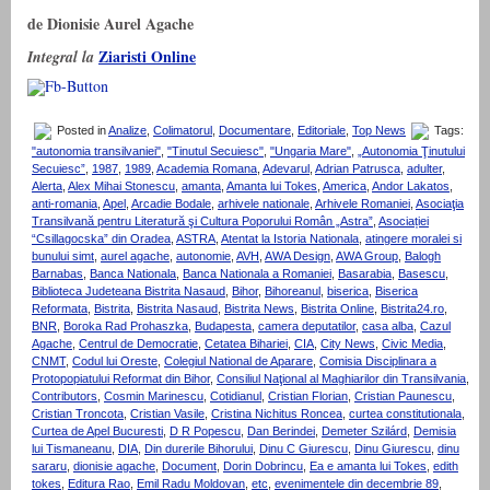
de Dionisie Aurel Agache
Ziaristi Online
Integral la
Posted in
Analize
,
Colimatorul
,
Documentare
,
Editoriale
,
Top News
Tags:
"autonomia transilvaniei"
,
"Tinutul Secuiesc"
,
"Ungaria Mare"
,
„Autonomia Ţinutului
Secuiesc”
,
1987
,
1989
,
Academia Romana
,
Adevarul
,
Adrian Patrusca
,
adulter
,
Alerta
,
Alex Mihai Stonescu
,
amanta
,
Amanta lui Tokes
,
America
,
Andor Lakatos
,
anti-romania
,
Apel
,
Arcadie Bodale
,
arhivele nationale
,
Arhivele Romaniei
,
Asociaţia
Transilvană pentru Literatură şi Cultura Poporului Român „Astra”
,
Asociației
“Csillagocska” din Oradea
,
ASTRA
,
Atentat la Istoria Nationala
,
atingere moralei si
bunului simt
,
aurel agache
,
autonomie
,
AVH
,
AWA Design
,
AWA Group
,
Balogh
Barnabas
,
Banca Nationala
,
Banca Nationala a Romaniei
,
Basarabia
,
Basescu
,
Biblioteca Judeteana Bistrita Nasaud
,
Bihor
,
Bihoreanul
,
biserica
,
Biserica
Reformata
,
Bistrita
,
Bistrita Nasaud
,
Bistrita News
,
Bistrita Online
,
Bistrita24.ro
,
BNR
,
Boroka Rad Prohaszka
,
Budapesta
,
camera deputatilor
,
casa alba
,
Cazul
Agache
,
Centrul de Democratie
,
Cetatea Bihariei
,
CIA
,
City News
,
Civic Media
,
CNMT
,
Codul lui Oreste
,
Colegiul National de Aparare
,
Comisia Disciplinara a
Protopopiatului Reformat din Bihor
,
Consiliul Naţional al Maghiarilor din Transilvania
,
Contributors
,
Cosmin Marinescu
,
Cotidianul
,
Cristian Florian
,
Cristian Paunescu
,
Cristian Troncota
,
Cristian Vasile
,
Cristina Nichitus Roncea
,
curtea constitutionala
,
Curtea de Apel Bucuresti
,
D R Popescu
,
Dan Berindei
,
Demeter Szilárd
,
Demisia
lui Tismaneanu
,
DIA
,
Din durerile Bihorului
,
Dinu C Giurescu
,
Dinu Giurescu
,
dinu
sararu
,
dionisie agache
,
Document
,
Dorin Dobrincu
,
Ea e amanta lui Tokes
,
edith
tokes
,
Editura Rao
,
Emil Radu Moldovan
,
etc
,
evenimentele din decembrie 89
,