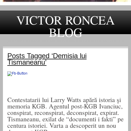
VICTOR RONCEA
BLOG
„ADEVARUL RAMANE, ORICARE AR FI SOARTA SLUJITORILOR SAI" – GH. I. B.
Posts Tagged ‘Demisia lui
Tismaneanu’
Contestatarii lui Larry Watts apără istoria şi
memoria KGB. Agentul post-KGB Ivanciuc,
conspirat, reconspirat, deconspirat, expirat.
Tismaneanu, exilat de “documenti i fakti” pe
centura istoriei. Varta a descoperit un nou