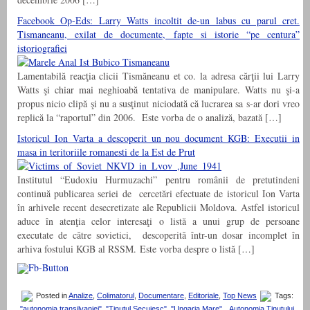
Facebook Op-Eds: Larry Watts incoltit de-un labus cu parul cret.
Tismaneanu, exilat de documente, fapte si istorie “pe centura”
istoriografiei
Lamentabilă reacţia clicii Tismăneanu et co. la adresa cărţii lui Larry
Watts şi chiar mai neghioabă tentativa de manipulare. Watts nu şi-a
propus nicio clipă şi nu a susţinut niciodată că lucrarea sa s-ar dori vreo
replică la “raportul” din 2006. Este vorba de o analiză, bazată […]
Istoricul Ion Varta a descoperit un nou document KGB: Executii in
masa in teritoriile romanesti de la Est de Prut
Institutul “Eudoxiu Hurmuzachi” pentru românii de pretutindeni
continuă publicarea seriei de cercetări efectuate de istoricul Ion Varta
în arhivele recent desecretizate ale Republicii Moldova. Astfel istoricul
aduce în atenţia celor interesaţi o listă a unui grup de persoane
executate de către sovietici, descoperită într-un dosar incomplet în
arhiva fostului KGB al RSSM. Este vorba despre o listă […]
Posted in
Analize
,
Colimatorul
,
Documentare
,
Editoriale
,
Top News
Tags:
"autonomia transilvaniei"
,
"Tinutul Secuiesc"
,
"Ungaria Mare"
,
„Autonomia Ţinutului