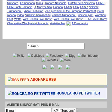
timisoara
,
Tismaneanu
,
tokes
,
Tradare Nationala
,
Tratatul de la Varsovia
,
UDMR
,
UDMR anti-Romania
,
Uj Magyar Szo
,
Ungaria
,
URSS
,
USA
,
USSR
,
Valdimir
Tismaneanu
,
Vasile Lechintan
,
Vice-president of the European Parliament
,
victor
roncea
,
video
,
Vladimir Tismaneanu
,
volodea tismaneanu
,
warsaw pact
,
Warshaw
Pact
,
Watts
,
With Friends Like These
,
With Friends Like These... The Soviet Bloc's
Clandestine War Against Romania
,
ziaristi online
1 Comment »
ABONARE RSS
RONCEA.RO PE TWITTER
ALERTE SI INFORMATII PRIN E-MAIL
'>