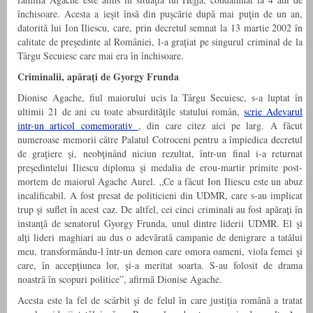
închisoare. Acesta a ieşit însă din puşcărie după mai puţin de un an,
datorită lui Ion Iliescu, care, prin decretul semnat la 13 martie 2002 în
calitate de preşedinte al României, l-a graţiat pe singurul criminal de la
Târgu Secuiesc care mai era în închisoare.
Criminalii, apăraţi de Gyorgy Frunda
Dionise Agache, fiul maiorului ucis la Târgu Secuiesc, s-a luptat în
ultimii 21 de ani cu toate absurdităţile statului român,
scrie Adevarul
intr-un articol comemorativ
, din care citez aici pe larg. A făcut
numeroase memorii către Palatul Cotroceni pentru a împiedica decretul
de graţiere şi, neobţinând niciun rezultat, într-un final i-a returnat
preşedintelui Iliescu diploma şi medalia de erou-martir primite post-
mortem de maiorul Agache Aurel. „Ce a făcut Ion Iliescu este un abuz
incalificabil. A fost presat de politicieni din UDMR, care s-au implicat
trup şi suflet în acest caz. De altfel, cei cinci criminali au fost apăraţi în
instanţă de senatorul Gyorgy Frunda, unul dintre liderii UDMR. El şi
alţi lideri maghiari au dus o adevărată campanie de denigrare a tatălui
meu, transformându-l într-un demon care omora oameni, viola femei şi
care, în accepţiunea lor, şi-a meritat soarta. S-au folosit de drama
noastră în scopuri politice”, afirmă Dionise Agache.
Acesta este la fel de scârbit şi de felul în care justiţia română a tratat