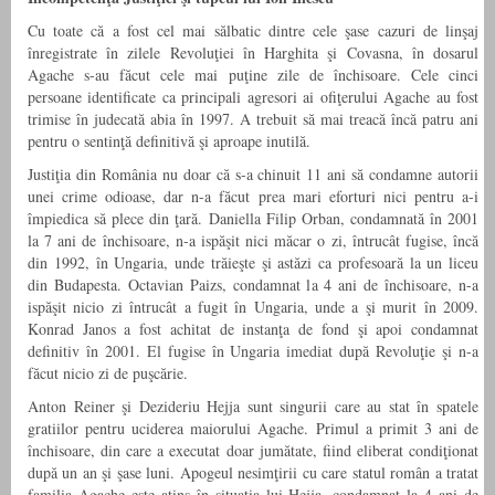
Cu toate că a fost cel mai sălbatic dintre cele şase cazuri de linşaj
înregistrate în zilele Revoluţiei în Harghita şi Covasna, în dosarul
Agache s-au făcut cele mai puţine zile de închisoare. Cele cinci
persoane identificate ca principali agresori ai ofiţerului Agache au fost
trimise în judecată abia în 1997. A trebuit să mai treacă încă patru ani
pentru o sentinţă definitivă şi aproape inutilă.
Justiţia din România nu doar că s-a chinuit 11 ani să condamne autorii
unei crime odioase, dar n-a făcut prea mari eforturi nici pentru a-i
împiedica să plece din ţară. Daniella Filip Orban, condamnată în 2001
la 7 ani de închisoare, n-a ispăşit nici măcar o zi, întrucât fugise, încă
din 1992, în Ungaria, unde trăieşte şi astăzi ca profesoară la un liceu
din Budapesta. Octavian Paizs, condamnat la 4 ani de închisoare, n-a
ispăşit nicio zi întrucât a fugit în Ungaria, unde a şi murit în 2009.
Konrad Janos a fost achitat de instanţa de fond şi apoi condamnat
definitiv în 2001. El fugise în Ungaria imediat după Revoluţie şi n-a
făcut nicio zi de puşcărie.
Anton Reiner şi Dezideriu Hejja sunt singurii care au stat în spatele
gratiilor pentru uciderea maiorului Agache. Primul a primit 3 ani de
închisoare, din care a executat doar jumătate, fiind eliberat condiţionat
după un an şi şase luni. Apogeul nesimţirii cu care statul român a tratat
familia Agache este atins în situaţia lui Hejja, condamnat la 4 ani de