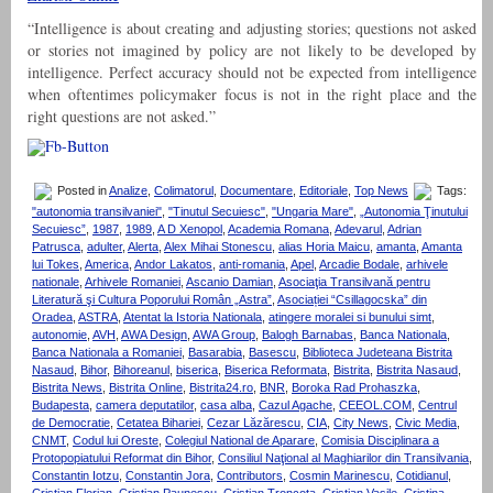
“Intelligence is about creating and adjusting stories; questions not asked
or stories not imagined by policy are not likely to be developed by
intelligence. Perfect accuracy should not be expected from intelligence
when oftentimes policymaker focus is not in the right place and the
right questions are not asked.”
Posted in
Analize
,
Colimatorul
,
Documentare
,
Editoriale
,
Top News
Tags:
"autonomia transilvaniei"
,
"Tinutul Secuiesc"
,
"Ungaria Mare"
,
„Autonomia Ţinutului
Secuiesc”
,
1987
,
1989
,
A D Xenopol
,
Academia Romana
,
Adevarul
,
Adrian
Patrusca
,
adulter
,
Alerta
,
Alex Mihai Stonescu
,
alias Horia Maicu
,
amanta
,
Amanta
lui Tokes
,
America
,
Andor Lakatos
,
anti-romania
,
Apel
,
Arcadie Bodale
,
arhivele
nationale
,
Arhivele Romaniei
,
Ascanio Damian
,
Asociaţia Transilvană pentru
Literatură şi Cultura Poporului Român „Astra”
,
Asociației “Csillagocska” din
Oradea
,
ASTRA
,
Atentat la Istoria Nationala
,
atingere moralei si bunului simt
,
autonomie
,
AVH
,
AWA Design
,
AWA Group
,
Balogh Barnabas
,
Banca Nationala
,
Banca Nationala a Romaniei
,
Basarabia
,
Basescu
,
Biblioteca Judeteana Bistrita
Nasaud
,
Bihor
,
Bihoreanul
,
biserica
,
Biserica Reformata
,
Bistrita
,
Bistrita Nasaud
,
Bistrita News
,
Bistrita Online
,
Bistrita24.ro
,
BNR
,
Boroka Rad Prohaszka
,
Budapesta
,
camera deputatilor
,
casa alba
,
Cazul Agache
,
CEEOL.COM
,
Centrul
de Democratie
,
Cetatea Bihariei
,
Cezar Lăzărescu
,
CIA
,
City News
,
Civic Media
,
CNMT
,
Codul lui Oreste
,
Colegiul National de Aparare
,
Comisia Disciplinara a
Protopopiatului Reformat din Bihor
,
Consiliul Naţional al Maghiarilor din Transilvania
,
Constantin Iotzu
,
Constantin Jora
,
Contributors
,
Cosmin Marinescu
,
Cotidianul
,