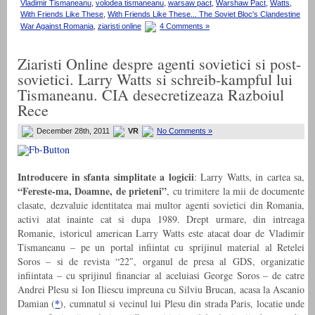
Vladimir Tismaneanu
,
volodea tismaneanu
,
warsaw pact
,
Warshaw Pact
,
Watts
,
With Friends Like These
,
With Friends Like These... The Soviet Bloc's Clandestine
War Against Romania
,
ziaristi online
4 Comments »
Ziaristi Online despre agenti sovietici si post-
sovietici. Larry Watts si schreib-kampful lui
Tismaneanu. CIA desecretizeaza Razboiul
Rece
December 28th, 2011
VR
No Comments »
Introducere in sfanta simplitate a logicii
: Larry Watts, in cartea sa,
“Fereste-ma, Doamne, de prieteni”
, cu trimitere la mii de documente
clasate, dezvaluie identitatea mai multor agenti sovietici din Romania,
activi atat inainte cat si dupa 1989. Drept urmare, din intreaga
Romanie, istoricul american Larry Watts este atacat doar de Vladimir
Tismaneanu – pe un portal infiintat cu sprijinul material al Retelei
Soros – si de revista “22″, organul de presa al GDS, organizatie
infiintata – cu sprijinul financiar al aceluiasi George Soros – de catre
Andrei Plesu si Ion Iliescu impreuna cu Silviu Brucan, acasa la Ascanio
*
Damian (
), cumnatul si vecinul lui Plesu din strada Paris, locatie unde