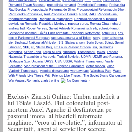
Alexandru Macovei
,
porno-asistenta
,
porno-pastorul
,
PPE
,
PPMT
,
Presedintele
Romaniei Traian Basescu
,
presedintia romaniei
,
Prezbiteriul Reformat
,
Prohaszka
Rad Boroka
,
Protopopiatului Reformat de Bihor
,
Protopopiatului Reformat din Bihor
,
Rad Boroka Prohaszka
,
Rad Prohaszka Boroka
,
Rand
,
RAO
,
Raportul Final
,
raportul tismaneanu
,
Raspuns la Intampinare
,
Razboiul clandestin al blocului
sovietic cu Romania
,
Republica Moldova
,
reteaua soros
,
Revista Clipa
,
richard
andrew hall
,
Robert Veress
,
Salvati Arhivele Romaniei
,
schreib
,
schreib-kampf
,
Scrisoarea doamnei Tőkés Edith adresate Episcopiei Reformate
,
seful BNR
,
sex
,
sex in Parlamentul European
,
sexoasa amanta a lui Tokes
,
sexy
,
sexy-asistenta
,
sie
,
Sindicatul National al Arhivelor
,
SIS
,
Slatioara
,
son
,
Sorin Sotoc
,
Spinul
,
Spinul
Bihorean
,
SPP
,
sri
,
Ştefan Balş
,
str. Louis Pasteur Oradea
,
svr
,
Szabados
Argentina
,
Szasz Jeno
,
Targu Mures
,
timisoara
,
Tismaneanu
,
tokes
,
Tradare
Nationala
,
Tratatul de la Varsovia
,
Turisiti Sovietici
,
UDMR
,
UDMR anti-Romania
,
Uj Magyar Szo
,
Ungaria
,
URSS
,
USA
,
USSR
,
Valdimir Tismaneanu
,
Vasile
Lechintan
,
Vice-president of the European Parliament
,
victor roncea
,
video
,
Vladimir Tismaneanu
,
volodea tismaneanu
,
warsaw pact
,
Warshaw Pact
,
Watts
,
With Friends Like These
,
With Friends Like These... The Soviet Bloc's Clandestine
War Against Romania
,
ziaristi online
No Comments »
Exclusiv Ziaristi Online: Umbra malefică a
lui Tőkés László. Fiul colonelului post-
mortem Aurel Agache il desfiinteaza pe
pastorul imoral al bisericii reformate
maghiare, “erou al revolutiei”, informator al
Securitatii, agent al serviciilor secrete