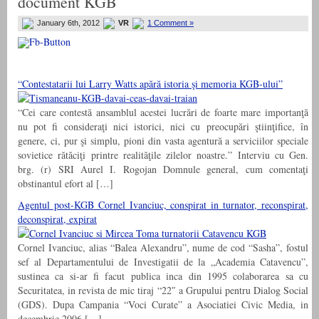
document KGB
January 6th, 2012
VR
1 Comment »
“Contestatarii lui Larry Watts apără istoria şi memoria KGB-ului”
“Cei care contestă ansamblul acestei lucrări de foarte mare importanţă
nu pot fi consideraţi nici istorici, nici cu preocupări ştiinţifice, în
genere, ci, pur şi simplu, pioni din vasta agentură a serviciilor speciale
sovietice rătăciţi printre realităţile zilelor noastre.” Interviu cu Gen.
brg. (r) SRI Aurel I. Rogojan Domnule general, cum comentaţi
obstinantul efort al […]
Agentul post-KGB Cornel Ivanciuc, conspirat in turnator, reconspirat,
deconspirat, expirat
Cornel Ivanciuc, alias “Balea Alexandru”, nume de cod “Sasha”, fostul
sef al Departamentului de Investigatii de la „Academia Catavencu”,
sustinea ca si-ar fi facut publica inca din 1995 colaborarea sa cu
Securitatea, in revista de mic tiraj “22″ a Grupului pentru Dialog Social
(GDS). Dupa Campania “Voci Curate” a Asociatiei Civic Media, in
decembrie 2006 […]