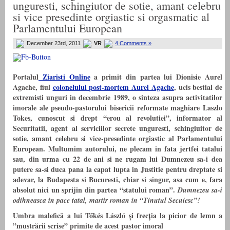
unguresti, schingiutor de sotie, amant celebru
si vice presedinte orgiastic si orgasmatic al
Parlamentului European
December 23rd, 2011
VR
4 Comments »
Portalul
Ziaristi Online
a primit din partea lui Dionisie Aurel
Agache, fiul
colonelului post-mortem Aurel Agache
, ucis bestial de
extremisti unguri in decembrie 1989, o sinteza asupra activitatilor
imorale ale pseudo-pastorului bisericii reformate maghiare Laszlo
Tokes, cunoscut si drept “erou al revolutiei”, informator al
Securitatii, agent al serviciilor secrete unguresti, schingiuitor de
sotie, amant celebru si vice-presedinte orgiastic al Parlamentului
European. Multumim autorului, ne plecam in fata jertfei tatalui
sau, din urma cu 22 de ani si ne rugam lui Dumnezeu sa-i dea
putere sa-si duca pana la capat lupta in Justitie pentru dreptate si
adevar, la Budapesta si Bucuresti, chiar si singur, asa cum e, fara
absolut nici un sprijin din partea “statului roman”.
Dumnezeu sa-i
odihneasca in pace tatal, martir roman in “Tinutul Secuiesc”!
Umbra malefică a lui Tőkés László și frecția la picior de lemn a
”mustrării scrise” primite de acest pastor imoral