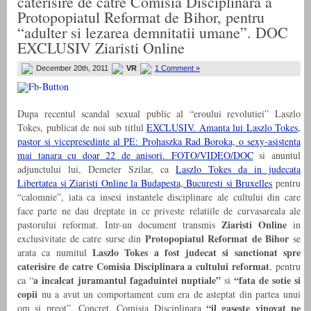
caterisire de catre Comisia Disciplinara a
Protopopiatul Reformat de Bihor, pentru
“adulter si lezarea demnitatii umane”. DOC
EXCLUSIV Ziaristi Online
December 20th, 2011
VR
1 Comment »
Dupa recentul scandal sexual public al “eroului revolutiei” Laszlo
Tokes, publicat de noi sub titlul
EXCLUSIV. Amanta lui Laszlo Tokes,
pastor si vicepresedinte al PE: Prohaszka Rad Boroka, o sexy-asistenta
mai tanara cu doar 22 de anisori. FOTO/VIDEO/DOC
si anuntul
adjunctului lui, Demeter Szilar, ca
Laszlo Tokes da in judecata
Libertatea si Ziaristi Online la Budapesta, Bucuresti si Bruxelles
pentru
“calomnie”, iata ca insesi instantele disciplinare ale cultului din care
face parte ne dau dreptate in ce priveste relatiile de curvasareala ale
Ziaristi Online
pastorului reformat. Intr-un document transmis
in
Protopopiatul Reformat de Bihor
exclusivitate de catre surse din
se
Laszlo Tokes a fost judecat si sanctionat spre
arata ca numitul
caterisire de catre Comisia Disciplinara a cultului reformat
, pentru
a incalcat juramantul fagaduintei nuptiale”
“
fata de sotie si
ca “
si
copii
nu a avut un comportament cum era de asteptat din partea unui
“il gaseste vinovat pe
om si preot”. Concret, Comisia Disciplinara