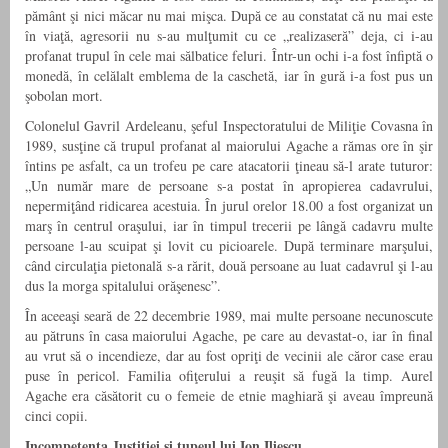
pământ şi nici măcar nu mai mişca. După ce au constatat că nu mai este
în viaţă, agresorii nu s-au mulţumit cu ce „realizaseră” deja, ci i-au
profanat trupul în cele mai sălbatice feluri. Într-un ochi i-a fost înfiptă o
monedă, în celălalt emblema de la caschetă, iar în gură i-a fost pus un
şobolan mort.
Colonelul Gavril Ardeleanu, şeful Inspectoratului de Miliţie Covasna în
1989, susţine că trupul profanat al maiorului Agache a rămas ore în şir
întins pe asfalt, ca un trofeu pe care atacatorii ţineau să-l arate tuturor:
„Un număr mare de persoane s-a postat în apropierea cadavrului,
nepermiţând ridicarea acestuia. În jurul orelor 18.00 a fost organizat un
marş în centrul oraşului, iar în timpul trecerii pe lângă cadavru multe
persoane l-au scuipat şi lovit cu picioarele. După terminare marşului,
când circulaţia pietonală s-a rărit, două persoane au luat cadavrul şi l-au
dus la morga spitalului orăşenesc”.
În aceeaşi seară de 22 decembrie 1989, mai multe persoane necunoscute
au pătruns în casa maiorului Agache, pe care au devastat-o, iar în final
au vrut să o incendieze, dar au fost opriţi de vecinii ale căror case erau
puse în pericol. Familia ofiţerului a reuşit să fugă la timp. Aurel
Agache era căsătorit cu o femeie de etnie maghiară şi aveau împreună
cinci copii.
Incompetenţa Justiţiei şi tupeul lui Ion Iliescu