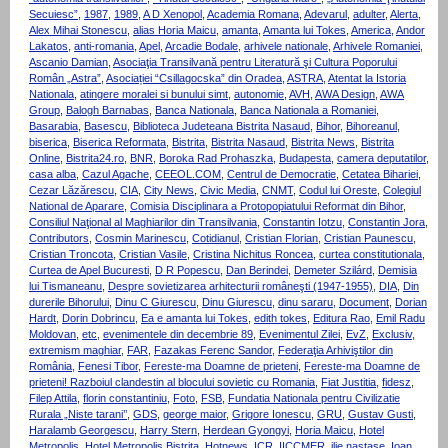
Secuiesc”
,
1987
,
1989
,
A D Xenopol
,
Academia Romana
,
Adevarul
,
adulter
,
Alerta
,
Alex Mihai Stonescu
,
alias Horia Maicu
,
amanta
,
Amanta lui Tokes
,
America
,
Andor
Lakatos
,
anti-romania
,
Apel
,
Arcadie Bodale
,
arhivele nationale
,
Arhivele Romaniei
,
Ascanio Damian
,
Asociaţia Transilvană pentru Literatură şi Cultura Poporului
Român „Astra”
,
Asociației “Csillagocska” din Oradea
,
ASTRA
,
Atentat la Istoria
Nationala
,
atingere moralei si bunului simt
,
autonomie
,
AVH
,
AWA Design
,
AWA
Group
,
Balogh Barnabas
,
Banca Nationala
,
Banca Nationala a Romaniei
,
Basarabia
,
Basescu
,
Biblioteca Judeteana Bistrita Nasaud
,
Bihor
,
Bihoreanul
,
biserica
,
Biserica Reformata
,
Bistrita
,
Bistrita Nasaud
,
Bistrita News
,
Bistrita
Online
,
Bistrita24.ro
,
BNR
,
Boroka Rad Prohaszka
,
Budapesta
,
camera deputatilor
,
casa alba
,
Cazul Agache
,
CEEOL.COM
,
Centrul de Democratie
,
Cetatea Bihariei
,
Cezar Lăzărescu
,
CIA
,
City News
,
Civic Media
,
CNMT
,
Codul lui Oreste
,
Colegiul
National de Aparare
,
Comisia Disciplinara a Protopopiatului Reformat din Bihor
,
Consiliul Naţional al Maghiarilor din Transilvania
,
Constantin Iotzu
,
Constantin Jora
,
Contributors
,
Cosmin Marinescu
,
Cotidianul
,
Cristian Florian
,
Cristian Paunescu
,
Cristian Troncota
,
Cristian Vasile
,
Cristina Nichitus Roncea
,
curtea constitutionala
,
Curtea de Apel Bucuresti
,
D R Popescu
,
Dan Berindei
,
Demeter Szilárd
,
Demisia
lui Tismaneanu
,
Despre sovietizarea arhitecturii româneşti (1947-1955)
,
DIA
,
Din
durerile Bihorului
,
Dinu C Giurescu
,
Dinu Giurescu
,
dinu sararu
,
Document
,
Dorian
Hardt
,
Dorin Dobrincu
,
Ea e amanta lui Tokes
,
edith tokes
,
Editura Rao
,
Emil Radu
Moldovan
,
etc
,
evenimentele din decembrie 89
,
Evenimentul Zilei
,
EvZ
,
Exclusiv
,
extremism maghiar
,
FAR
,
Fazakas Ferenc Sandor
,
Federaţia Arhiviştilor din
România
,
Fenesi Tibor
,
Fereste-ma Doamne de prieteni
,
Fereste-ma Doamne de
prieteni! Razboiul clandestin al blocului sovietic cu Romania
,
Fiat Justitia
,
fidesz
,
Filep Attila
,
florin constantiniu
,
Foto
,
FSB
,
Fundatia Nationala pentru Civilizatie
Rurala „Niste tarani’’
,
GDS
,
george maior
,
Grigore Ionescu
,
GRU
,
Gustav Gusti
,
Haralamb Georgescu
,
Harry Stern
,
Herdean Gyongyi
,
Horia Maicu
,
Hotel
Metropolis
,
Hotel Metropolis Bistrita
,
Hotnews
,
ICR
,
IICCMER
,
ilie nastase
,
Ioan