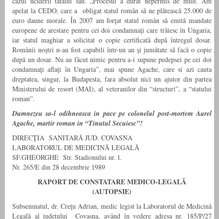
cazul uciderii tatălui său. „Procesul a durat nepermis de mult. Am
apelat la CEDO, care a obligat statul român să ne plătească 25.000 de
euro daune morale. În 2007 am forţat statul român să emită mandate
europene de arestare pentru cei doi condamnaţi care trăiesc în Ungaria,
iar statul maghiar a solicitat o copie certificată după întregul dosar.
Românii noştri n-au fost capabili într-un an şi jumătate să facă o copie
după un dosar. Nu au făcut nimic pentru a-i supune pedepsei pe cei doi
condamnaţi aflaţi în Ungaria”, mai spune Agache, care si azi cauta
dreptatea, singur, la Budapesta, fara absolut nici un ajutor din partea
Ministerului de resort (MAI), al veteranilor din “structuri”, a “statului
roman”.
Dumnezeu sa-l odihneasca in pace pe colonelul post-mortem Aurel
Agache, martir roman in “Tinutul Secuiesc”!
DIRECŢIA SANITARĂ JUD. COVASNA
LABORATORUL DE MEDICINĂ LEGALĂ
SF.GHEORGHE Str. Stadionului nr. l.
Nr. 265/E din 28 decembrie 1989
RAPORT DE CONSTATARE MEDICO-LEGALĂ
(AUTOPSIE)
Subsemnatul, dr. Creţu Adrian, medic legist la Laboratorul de Medicină
Legală al judeţului Covasna, având în vedere adresa nr. 185/P/27