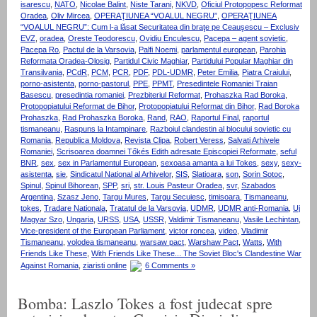
isarescu
,
NATO
,
Nicolae Balint
,
Niste Tarani
,
NKVD
,
Oficiul Protopopesc Reformat
Oradea
,
Oliv Mircea
,
OPERAŢIUNEA “VOALUL NEGRU”
,
OPERAŢIUNEA
“VOALUL NEGRU”: Cum l-a lăsat Securitatea din braţe pe Ceauşescu – Exclusiv
EVZ
,
oradea
,
Oreste Teodorescu
,
Ovidiu Enculescu
,
Pacepa – agent sovietic
,
Pacepa Ro
,
Pactul de la Varsovia
,
Palfi Noemi
,
parlamentul european
,
Parohia
Reformata Oradea-Olosig
,
Partidul Civic Maghiar
,
Partidului Popular Maghiar din
Transilvania
,
PCdR
,
PCM
,
PCR
,
PDF
,
PDL-UDMR
,
Peter Emilia
,
Piatra Craiului
,
porno-asistenta
,
porno-pastorul
,
PPE
,
PPMT
,
Presedintele Romaniei Traian
Basescu
,
presedintia romaniei
,
Prezbiteriul Reformat
,
Prohaszka Rad Boroka
,
Protopopiatului Reformat de Bihor
,
Protopopiatului Reformat din Bihor
,
Rad Boroka
Prohaszka
,
Rad Prohaszka Boroka
,
Rand
,
RAO
,
Raportul Final
,
raportul
tismaneanu
,
Raspuns la Intampinare
,
Razboiul clandestin al blocului sovietic cu
Romania
,
Republica Moldova
,
Revista Clipa
,
Robert Veress
,
Salvati Arhivele
Romaniei
,
Scrisoarea doamnei Tőkés Edith adresate Episcopiei Reformate
,
seful
BNR
,
sex
,
sex in Parlamentul European
,
sexoasa amanta a lui Tokes
,
sexy
,
sexy-
asistenta
,
sie
,
Sindicatul National al Arhivelor
,
SIS
,
Slatioara
,
son
,
Sorin Sotoc
,
Spinul
,
Spinul Bihorean
,
SPP
,
sri
,
str. Louis Pasteur Oradea
,
svr
,
Szabados
Argentina
,
Szasz Jeno
,
Targu Mures
,
Targu Secuiesc
,
timisoara
,
Tismaneanu
,
tokes
,
Tradare Nationala
,
Tratatul de la Varsovia
,
UDMR
,
UDMR anti-Romania
,
Uj
Magyar Szo
,
Ungaria
,
URSS
,
USA
,
USSR
,
Valdimir Tismaneanu
,
Vasile Lechintan
,
Vice-president of the European Parliament
,
victor roncea
,
video
,
Vladimir
Tismaneanu
,
volodea tismaneanu
,
warsaw pact
,
Warshaw Pact
,
Watts
,
With
Friends Like These
,
With Friends Like These... The Soviet Bloc's Clandestine War
Against Romania
,
ziaristi online
6 Comments »
Bomba: Laszlo Tokes a fost judecat spre