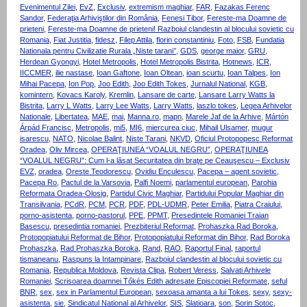
Evenimentul Zilei
,
EvZ
,
Exclusiv
,
extremism maghiar
,
FAR
,
Fazakas Ferenc
Sandor
,
Federaţia Arhiviştilor din România
,
Fenesi Tibor
,
Fereste-ma Doamne de
prieteni
,
Fereste-ma Doamne de prieteni! Razboiul clandestin al blocului sovietic cu
Romania
,
Fiat Justitia
,
fidesz
,
Filep Attila
,
florin constantiniu
,
Foto
,
FSB
,
Fundatia
Nationala pentru Civilizatie Rurala „Niste tarani’’
,
GDS
,
george maior
,
GRU
,
Herdean Gyongyi
,
Hotel Metropolis
,
Hotel Metropolis Bistrita
,
Hotnews
,
ICR
,
IICCMER
,
ilie nastase
,
Ioan Gaftone
,
Ioan Oltean
,
ioan scurtu
,
Ioan Talpes
,
Ion
Mihai Pacepa
,
Ion Pop
,
Joo Edith
,
Joo Edith Tokes
,
Jurnalul National
,
KGB
,
komintern
,
Kovacs Karoly
,
Kremlin
,
Lansare de carte
,
Lansare Larry Watts la
Bistrita
,
Larry L Watts
,
Larry Lee Watts
,
Larry Watts
,
laszlo tokes
,
Legea Arhivelor
Nationale
,
Libertatea
,
MAE
,
mai
,
Manna.ro
,
mapn
,
Marele Jaf de la Arhive
,
Mártón
Árpád Francisc
,
Metropolis
,
mi5
,
MI6
,
miercurea ciuc
,
Mihail Ulsamer
,
mugur
isarescu
,
NATO
,
Nicolae Balint
,
Niste Tarani
,
NKVD
,
Oficiul Protopopesc Reformat
Oradea
,
Oliv Mircea
,
OPERAŢIUNEA “VOALUL NEGRU”
,
OPERAŢIUNEA
“VOALUL NEGRU”: Cum l-a lăsat Securitatea din braţe pe Ceauşescu – Exclusiv
EVZ
,
oradea
,
Oreste Teodorescu
,
Ovidiu Enculescu
,
Pacepa – agent sovietic
,
Pacepa Ro
,
Pactul de la Varsovia
,
Palfi Noemi
,
parlamentul european
,
Parohia
Reformata Oradea-Olosig
,
Partidul Civic Maghiar
,
Partidului Popular Maghiar din
Transilvania
,
PCdR
,
PCM
,
PCR
,
PDF
,
PDL-UDMR
,
Peter Emilia
,
Piatra Craiului
,
porno-asistenta
,
porno-pastorul
,
PPE
,
PPMT
,
Presedintele Romaniei Traian
Basescu
,
presedintia romaniei
,
Prezbiteriul Reformat
,
Prohaszka Rad Boroka
,
Protopopiatului Reformat de Bihor
,
Protopopiatului Reformat din Bihor
,
Rad Boroka
Prohaszka
,
Rad Prohaszka Boroka
,
Rand
,
RAO
,
Raportul Final
,
raportul
tismaneanu
,
Raspuns la Intampinare
,
Razboiul clandestin al blocului sovietic cu
Romania
,
Republica Moldova
,
Revista Clipa
,
Robert Veress
,
Salvati Arhivele
Romaniei
,
Scrisoarea doamnei Tőkés Edith adresate Episcopiei Reformate
,
seful
BNR
,
sex
,
sex in Parlamentul European
,
sexoasa amanta a lui Tokes
,
sexy
,
sexy-
asistenta
,
sie
,
Sindicatul National al Arhivelor
,
SIS
,
Slatioara
,
son
,
Sorin Sotoc
,