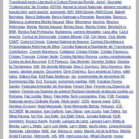
Transilvană pentru Literatură şi Cultura Poporului Român „Astra”
,
Asociației
“Csillagocska” din Oradea
,
ASTRA
,
Atentat la Istoria Nationala
,
atingere moralei si
bunului simt
,
aurel agache
,
autonomie
,
AVH
,
AWA Design
,
AWA Group
,
Balogh
Barnabas
,
Banca Nationala
,
Banca Nationala a Romaniei
,
Basarabia
,
Basescu
,
Biblioteca Judeteana Bistrita Nasaud
,
Bihor
,
Bihoreanul
,
biserica
,
Biserica
Reformata
,
Bistrita
,
Bistrita Nasaud
,
Bistrita News
,
Bistrita Online
,
Bistrita24.ro
,
BNR
,
Boroka Rad Prohaszka
,
Budapesta
,
camera deputatilor
,
casa alba
,
Cazul
Agache
,
Centrul de Democratie
,
Cetatea Bihariei
,
CIA
,
City News
,
Civic Media
,
CNMT
,
Codul lui Oreste
,
Colegiul National de Aparare
,
Comisia Disciplinara a
Protopopiatului Reformat din Bihor
,
Consiliul Naţional al Maghiarilor din Transilvania
,
Contributors
,
Cosmin Marinescu
,
Cotidianul
,
Cristian Florian
,
Cristian Paunescu
,
Cristian Troncota
,
Cristian Vasile
,
Cristina Nichitus Roncea
,
curtea constitutionala
,
Curtea de Apel Bucuresti
,
D R Popescu
,
Dan Berindei
,
Demeter Szilárd
,
Demisia
lui Tismaneanu
,
DIA
,
Din durerile Bihorului
,
Dinu C Giurescu
,
Dinu Giurescu
,
dinu
sararu
,
dionisie agache
,
Document
,
Dorin Dobrincu
,
Ea e amanta lui Tokes
,
edith
tokes
,
Editura Rao
,
Emil Radu Moldovan
,
etc
,
evenimentele din decembrie 89
,
Evenimentul Zilei
,
EvZ
,
Exclusiv
,
extremism maghiar
,
FAR
,
Fazakas Ferenc
Sandor
,
Federaţia Arhiviştilor din România
,
Fenesi Tibor
,
Fereste-ma Doamne de
prieteni
,
Fereste-ma Doamne de prieteni! Razboiul clandestin al blocului sovietic cu
Romania
,
Fiat Justitia
,
fidesz
,
Filep Attila
,
florin constantiniu
,
Foto
,
FSB
,
Fundatia
Nationala pentru Civilizatie Rurala „Niste tarani’’
,
GDS
,
george maior
,
GRU
,
Herdean Gyongyi
,
Hotel Metropolis
,
Hotel Metropolis Bistrita
,
Hotnews
,
ICR
,
IICCMER
,
ilie nastase
,
Ioan Gaftone
,
Ioan Oltean
,
ioan scurtu
,
Ioan Talpes
,
Ion
Mihai Pacepa
,
Ion Pop
,
Joo Edith
,
Joo Edith Tokes
,
Jurnalul National
,
KGB
,
komintern
,
Kovacs Karoly
,
Kremlin
,
Lansare de carte
,
Lansare Larry Watts la
Bistrita
,
Larry L Watts
,
Larry Lee Watts
,
Larry Watts
,
laszlo tokes
,
Legea Arhivelor
Nationale
,
Libertatea
,
MAE
,
mai
,
Manna.ro
,
mapn
,
Marele Jaf de la Arhive
,
Mártón
Árpád Francisc
,
Metropolis
,
mi5
,
MI6
,
miercurea ciuc
,
Mihail Ulsamer
,
mugur