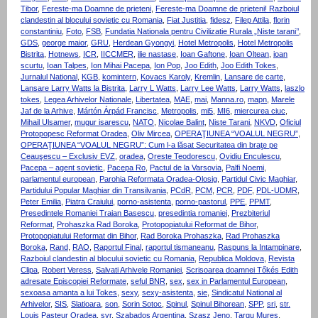
Tibor
,
Fereste-ma Doamne de prieteni
,
Fereste-ma Doamne de prieteni! Razboiul
clandestin al blocului sovietic cu Romania
,
Fiat Justitia
,
fidesz
,
Filep Attila
,
florin
constantiniu
,
Foto
,
FSB
,
Fundatia Nationala pentru Civilizatie Rurala „Niste tarani’’
,
GDS
,
george maior
,
GRU
,
Herdean Gyongyi
,
Hotel Metropolis
,
Hotel Metropolis
Bistrita
,
Hotnews
,
ICR
,
IICCMER
,
ilie nastase
,
Ioan Gaftone
,
Ioan Oltean
,
ioan
scurtu
,
Ioan Talpes
,
Ion Mihai Pacepa
,
Ion Pop
,
Joo Edith
,
Joo Edith Tokes
,
Jurnalul National
,
KGB
,
komintern
,
Kovacs Karoly
,
Kremlin
,
Lansare de carte
,
Lansare Larry Watts la Bistrita
,
Larry L Watts
,
Larry Lee Watts
,
Larry Watts
,
laszlo
tokes
,
Legea Arhivelor Nationale
,
Libertatea
,
MAE
,
mai
,
Manna.ro
,
mapn
,
Marele
Jaf de la Arhive
,
Mártón Árpád Francisc
,
Metropolis
,
mi5
,
MI6
,
miercurea ciuc
,
Mihail Ulsamer
,
mugur isarescu
,
NATO
,
Nicolae Balint
,
Niste Tarani
,
NKVD
,
Oficiul
Protopopesc Reformat Oradea
,
Oliv Mircea
,
OPERAŢIUNEA “VOALUL NEGRU”
,
OPERAŢIUNEA “VOALUL NEGRU”: Cum l-a lăsat Securitatea din braţe pe
Ceauşescu – Exclusiv EVZ
,
oradea
,
Oreste Teodorescu
,
Ovidiu Enculescu
,
Pacepa – agent sovietic
,
Pacepa Ro
,
Pactul de la Varsovia
,
Palfi Noemi
,
parlamentul european
,
Parohia Reformata Oradea-Olosig
,
Partidul Civic Maghiar
,
Partidului Popular Maghiar din Transilvania
,
PCdR
,
PCM
,
PCR
,
PDF
,
PDL-UDMR
,
Peter Emilia
,
Piatra Craiului
,
porno-asistenta
,
porno-pastorul
,
PPE
,
PPMT
,
Presedintele Romaniei Traian Basescu
,
presedintia romaniei
,
Prezbiteriul
Reformat
,
Prohaszka Rad Boroka
,
Protopopiatului Reformat de Bihor
,
Protopopiatului Reformat din Bihor
,
Rad Boroka Prohaszka
,
Rad Prohaszka
Boroka
,
Rand
,
RAO
,
Raportul Final
,
raportul tismaneanu
,
Raspuns la Intampinare
,
Razboiul clandestin al blocului sovietic cu Romania
,
Republica Moldova
,
Revista
Clipa
,
Robert Veress
,
Salvati Arhivele Romaniei
,
Scrisoarea doamnei Tőkés Edith
adresate Episcopiei Reformate
,
seful BNR
,
sex
,
sex in Parlamentul European
,
sexoasa amanta a lui Tokes
,
sexy
,
sexy-asistenta
,
sie
,
Sindicatul National al
Arhivelor
,
SIS
,
Slatioara
,
son
,
Sorin Sotoc
,
Spinul
,
Spinul Bihorean
,
SPP
,
sri
,
str.
Louis Pasteur Oradea
,
svr
,
Szabados Argentina
,
Szasz Jeno
,
Targu Mures
,