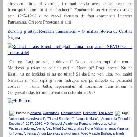
directorul titrat al ziarului, iar mai târziu avea sa se treaca pe
frontispiciul ziarului si ca „fondator”. Fondator la un ziar care exista de
prin 1943-1944 si pe care-l facusera de fapt comunistii Lucretiu
Patrascanu, Grigore Preoteasa si altii!
Zdrobiţi şi uitaţi: Românii transnistreni – O analiza istorica de Cristian
Negrea
“Cui ne lăsaţi pe noi, moldovenii? De ce suntem rupţi din coasta
Moldovei şi trăim pe celălalt mal al Nistrului? Fraţii noştri! Nu ne
lăsaţi, nu ne lepădaţi şi nu ne uitaţi! Şi dacă ne veţi uita, noi malul
Nistrului îl vom săpa şi vom îndrepta apa pe dincolo de pământul
nostru!” – Toma Jalbă, reprezentant al românilor transnistreni la
Congresul ostaşilor moldoveni din octombrie 1917
Posted in
Analize
,
Colimatorul
,
Documentare
,
Editoriale
,
Top News
Tags:
"autonomia transilvaniei"
,
"Tinutul Secuiesc"
,
"Ungaria Mare"
,
„Autonomia Ţinutului
Secuiesc”
,
1987
,
1989
,
A D Xenopol
,
Academia Romana
,
Adevarul
,
Adrian
Patrusca
,
adulter
,
Alerta
,
Alex Mihai Stonescu
,
alias Horia Maicu
,
amanta
,
Amanta
lui Tokes
,
America
,
Andor Lakatos
,
anti-romania
,
Apel
,
Arcadie Bodale
,
arhivele