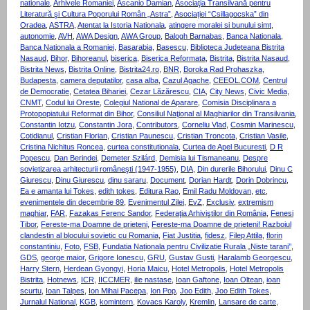
nationale
,
Arhivele Romaniei
,
Ascanio Damian
,
Asociaţia Transilvană pentru
Literatură şi Cultura Poporului Român „Astra”
,
Asociației “Csillagocska” din
Oradea
,
ASTRA
,
Atentat la Istoria Nationala
,
atingere moralei si bunului simt
,
autonomie
,
AVH
,
AWA Design
,
AWA Group
,
Balogh Barnabas
,
Banca Nationala
,
Banca Nationala a Romaniei
,
Basarabia
,
Basescu
,
Biblioteca Judeteana Bistrita
Nasaud
,
Bihor
,
Bihoreanul
,
biserica
,
Biserica Reformata
,
Bistrita
,
Bistrita Nasaud
,
Bistrita News
,
Bistrita Online
,
Bistrita24.ro
,
BNR
,
Boroka Rad Prohaszka
,
Budapesta
,
camera deputatilor
,
casa alba
,
Cazul Agache
,
CEEOL.COM
,
Centrul
de Democratie
,
Cetatea Bihariei
,
Cezar Lăzărescu
,
CIA
,
City News
,
Civic Media
,
CNMT
,
Codul lui Oreste
,
Colegiul National de Aparare
,
Comisia Disciplinara a
Protopopiatului Reformat din Bihor
,
Consiliul Naţional al Maghiarilor din Transilvania
,
Constantin Iotzu
,
Constantin Jora
,
Contributors
,
Corneliu Vlad
,
Cosmin Marinescu
,
Cotidianul
,
Cristian Florian
,
Cristian Paunescu
,
Cristian Troncota
,
Cristian Vasile
,
Cristina Nichitus Roncea
,
curtea constitutionala
,
Curtea de Apel Bucuresti
,
D R
Popescu
,
Dan Berindei
,
Demeter Szilárd
,
Demisia lui Tismaneanu
,
Despre
sovietizarea arhitecturii româneşti (1947-1955)
,
DIA
,
Din durerile Bihorului
,
Dinu C
Giurescu
,
Dinu Giurescu
,
dinu sararu
,
Document
,
Dorian Hardt
,
Dorin Dobrincu
,
Ea e amanta lui Tokes
,
edith tokes
,
Editura Rao
,
Emil Radu Moldovan
,
etc
,
evenimentele din decembrie 89
,
Evenimentul Zilei
,
EvZ
,
Exclusiv
,
extremism
maghiar
,
FAR
,
Fazakas Ferenc Sandor
,
Federaţia Arhiviştilor din România
,
Fenesi
Tibor
,
Fereste-ma Doamne de prieteni
,
Fereste-ma Doamne de prieteni! Razboiul
clandestin al blocului sovietic cu Romania
,
Fiat Justitia
,
fidesz
,
Filep Attila
,
florin
constantiniu
,
Foto
,
FSB
,
Fundatia Nationala pentru Civilizatie Rurala „Niste tarani’’
,
GDS
,
george maior
,
Grigore Ionescu
,
GRU
,
Gustav Gusti
,
Haralamb Georgescu
,
Harry Stern
,
Herdean Gyongyi
,
Horia Maicu
,
Hotel Metropolis
,
Hotel Metropolis
Bistrita
,
Hotnews
,
ICR
,
IICCMER
,
ilie nastase
,
Ioan Gaftone
,
Ioan Oltean
,
ioan
scurtu
,
Ioan Talpes
,
Ion Mihai Pacepa
,
Ion Pop
,
Joo Edith
,
Joo Edith Tokes
,
Jurnalul National
,
KGB
,
komintern
,
Kovacs Karoly
,
Kremlin
,
Lansare de carte
,