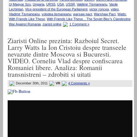
Uj Magyar Szo
,
Ungaria
,
URSS
,
USA
,
USSR
,
Valdimir Tismaneanu
,
Vasile
Lechintan
,
Vice-president of the European Parliament
,
victor roncea
,
video
,
Vladimir Tismaneanu
,
volodea tismaneanu
,
warsaw pact
,
Warshaw Pact
,
Watts
,
With Friends Like These
,
With Friends Like These... The Soviet Bloc's Clandestine
War Against Romania
,
ziaristi online
1 Comment »
Ziaristi Online prezinta: Razboiul Secret.
Larry Watts la Ion Cristoiu despre transeele
nevazute dintre Moscova si Bucuresti.
VIDEO. Corneliu Vlad despre confiscarea
Romaniei libere. Analiza: Romanii
transnistreni – zdrobiti si uitati
December 30th, 2011
VR
4 Comments »