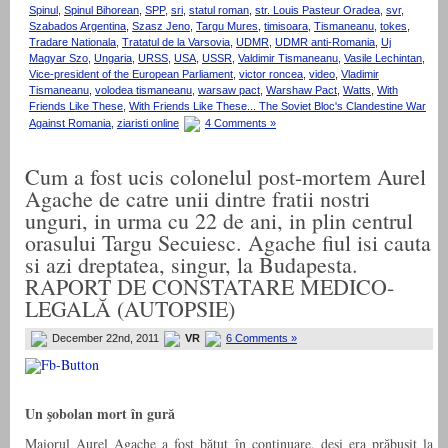
Spinul
,
Spinul Bihorean
,
SPP
,
sri
,
statul roman
,
str. Louis Pasteur Oradea
,
svr
,
Szabados Argentina
,
Szasz Jeno
,
Targu Mures
,
timisoara
,
Tismaneanu
,
tokes
,
Tradare Nationala
,
Tratatul de la Varsovia
,
UDMR
,
UDMR anti-Romania
,
Uj
Magyar Szo
,
Ungaria
,
URSS
,
USA
,
USSR
,
Valdimir Tismaneanu
,
Vasile Lechintan
,
Vice-president of the European Parliament
,
victor roncea
,
video
,
Vladimir
Tismaneanu
,
volodea tismaneanu
,
warsaw pact
,
Warshaw Pact
,
Watts
,
With
Friends Like These
,
With Friends Like These... The Soviet Bloc's Clandestine War
Against Romania
,
ziaristi online
4 Comments »
Cum a fost ucis colonelul post-mortem Aurel
Agache de catre unii dintre fratii nostri
unguri, in urma cu 22 de ani, in plin centrul
orasului Targu Secuiesc. Agache fiul isi cauta
si azi dreptatea, singur, la Budapesta.
RAPORT DE CONSTATARE MEDICO-
LEGALĂ (AUTOPSIE)
December 22nd, 2011
VR
6 Comments »
Un şobolan mort în gură
Maiorul Aurel Agache a fost bătut în continuare, deşi era prăbuşit la