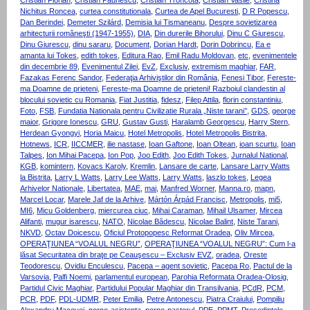
Cristian Florian
,
Cristian Paunescu
,
Cristian Troncota
,
Cristian Vasile
,
Cristina
Nichitus Roncea
,
curtea constitutionala
,
Curtea de Apel Bucuresti
,
D R Popescu
,
Dan Berindei
,
Demeter Szilárd
,
Demisia lui Tismaneanu
,
Despre sovietizarea
arhitecturii româneşti (1947-1955)
,
DIA
,
Din durerile Bihorului
,
Dinu C Giurescu
,
Dinu Giurescu
,
dinu sararu
,
Document
,
Dorian Hardt
,
Dorin Dobrincu
,
Ea e
amanta lui Tokes
,
edith tokes
,
Editura Rao
,
Emil Radu Moldovan
,
etc
,
evenimentele
din decembrie 89
,
Evenimentul Zilei
,
EvZ
,
Exclusiv
,
extremism maghiar
,
FAR
,
Fazakas Ferenc Sandor
,
Federaţia Arhiviştilor din România
,
Fenesi Tibor
,
Fereste-
ma Doamne de prieteni
,
Fereste-ma Doamne de prieteni! Razboiul clandestin al
blocului sovietic cu Romania
,
Fiat Justitia
,
fidesz
,
Filep Attila
,
florin constantiniu
,
Foto
,
FSB
,
Fundatia Nationala pentru Civilizatie Rurala „Niste tarani’’
,
GDS
,
george
maior
,
Grigore Ionescu
,
GRU
,
Gustav Gusti
,
Haralamb Georgescu
,
Harry Stern
,
Herdean Gyongyi
,
Horia Maicu
,
Hotel Metropolis
,
Hotel Metropolis Bistrita
,
Hotnews
,
ICR
,
IICCMER
,
ilie nastase
,
Ioan Gaftone
,
Ioan Oltean
,
ioan scurtu
,
Ioan
Talpes
,
Ion Mihai Pacepa
,
Ion Pop
,
Joo Edith
,
Joo Edith Tokes
,
Jurnalul National
,
KGB
,
komintern
,
Kovacs Karoly
,
Kremlin
,
Lansare de carte
,
Lansare Larry Watts
la Bistrita
,
Larry L Watts
,
Larry Lee Watts
,
Larry Watts
,
laszlo tokes
,
Legea
Arhivelor Nationale
,
Libertatea
,
MAE
,
mai
,
Manfred Worner
,
Manna.ro
,
mapn
,
Marcel Locar
,
Marele Jaf de la Arhive
,
Mártón Árpád Francisc
,
Metropolis
,
mi5
,
MI6
,
Micu Goldenberg
,
miercurea ciuc
,
Mihai Caraman
,
Mihail Ulsamer
,
Mircea
Alifanti
,
mugur isarescu
,
NATO
,
Nicolae Bădescu
,
Nicolae Balint
,
Niste Tarani
,
NKVD
,
Octav Doicescu
,
Oficiul Protopopesc Reformat Oradea
,
Oliv Mircea
,
OPERAŢIUNEA “VOALUL NEGRU”
,
OPERAŢIUNEA “VOALUL NEGRU”: Cum l-a
lăsat Securitatea din braţe pe Ceauşescu – Exclusiv EVZ
,
oradea
,
Oreste
Teodorescu
,
Ovidiu Enculescu
,
Pacepa – agent sovietic
,
Pacepa Ro
,
Pactul de la
Varsovia
,
Palfi Noemi
,
parlamentul european
,
Parohia Reformata Oradea-Olosig
,
Partidul Civic Maghiar
,
Partidului Popular Maghiar din Transilvania
,
PCdR
,
PCM
,
PCR
,
PDF
,
PDL-UDMR
,
Peter Emilia
,
Petre Antonescu
,
Piatra Craiului
,
Pompiliu