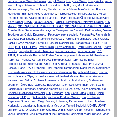
Lansare Larry Watts la Bistrita
,
Larry L Watts
,
Larry Lee Watts
,
Larry Watts
,
laszlo
tokes
,
Legea Arhivelor Nationale
,
Libertatea
,
MAE
,
mai
,
Manfred Worner
,
Manna.ro
,
mapn
,
Marcel Locar
,
Marele Jaf de la Arhive
,
Mártón Árpád Francisc
,
Metropolis
,
mi5
,
MI6
,
Micu Goldenberg
,
miercurea ciuc
,
Mihai Caraman
,
Mihail
Ulsamer
,
Mircea Alifanti
,
mugur isarescu
,
NATO
,
Nicolae Bădescu
,
Nicolae Balint
,
Niste Tarani
,
NKVD
,
Octav Doicescu
,
Oficiul Protopopesc Reformat Oradea
,
Oliv
Mircea
,
OPERAŢIUNEA “VOALUL NEGRU”
,
OPERAŢIUNEA “VOALUL NEGRU”:
Cum l-a lăsat Securitatea din braţe pe Ceauşescu – Exclusiv EVZ
,
oradea
,
Oreste
Teodorescu
,
Ovidiu Enculescu
,
Pacepa – agent sovietic
,
Pacepa Ro
,
Pactul de la
Varsovia
,
Palfi Noemi
,
parlamentul european
,
Parohia Reformata Oradea-Olosig
,
Partidul Civic Maghiar
,
Partidului Popular Maghiar din Transilvania
,
PCdR
,
PCM
,
PCR
,
PDF
,
PDL-UDMR
,
Peter Emilia
,
Petre Antonescu
,
Petre Mihai Bacanu
,
Piatra
Craiului
,
Pompiliu Alexandru Macovei
,
porno-asistenta
,
porno-pastorul
,
PPE
,
PPMT
,
Presedintele Romaniei Traian Basescu
,
presedintia romaniei
,
Prezbiteriul
Reformat
,
Prohaszka Rad Boroka
,
Protopopiatului Reformat de Bihor
,
Protopopiatului Reformat din Bihor
,
Rad Boroka Prohaszka
,
Rad Prohaszka
Boroka
,
Rand
,
RAO
,
Raportul Final
,
raportul tismaneanu
,
Raspuns la Intampinare
,
Razboiul clandestin al blocului sovietic cu Romania
,
Republica Moldova
,
reteaua
soros
,
Revista Clipa
,
richard andrew hall
,
Robert Veress
,
Romania
,
Romanii
transnistreni
,
Salvati Arhivele Romaniei
,
schreib
,
schreib-kampf
,
Scrisoarea
doamnei Tőkés Edith adresate Episcopiei Reformate
,
seful BNR
,
sex
,
sex in
Parlamentul European
,
sexoasa amanta a lui Tokes
,
sexy
,
sexy-asistenta
,
sie
,
Sindicatul National al Arhivelor
,
SIS
,
Slatioara
,
son
,
Sorin Sotoc
,
Spinul
,
Spinul
Bihorean
,
SPP
,
sri
,
Ştefan Balş
,
str. Louis Pasteur Oradea
,
svr
,
Szabados
Argentina
,
Szasz Jeno
,
Targu Mures
,
timisoara
,
Tismaneanu
,
tokes
,
Tradare
Nationala
,
transnistria
,
Tratatul de la Varsovia
,
Turisiti Sovietici
,
UDMR
,
UDMR
anti-Romania
,
Uj Magyar Szo
,
Ungaria
,
URSS
,
USA
,
USSR
,
Valdimir Tismaneanu
,
Vasile Lechintan
,
Vice-president of the European Parliament
,
victor roncea
,
video
,