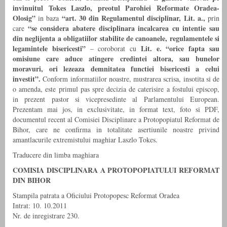
invinuitul Tokes Laszlo, preotul Parohiei Reformate Oradea-
Olosig”
“art. 30 din Regulamentul disciplinar
, Lit. a.,
in baza
prin
“se considera abatere disciplinara incalcarea cu intentie sau
care
din neglijenta a obligatiilor stabilite de canoanele, regulamentele si
legamintele bisericesti”
Lit. e. “orice fapta sau
– coroborat cu
omisiune care aduce atingere credintei altora, sau bunelor
moravuri, ori lezeaza demnitatea functiei bisericesti a celui
investit”.
Conform informatiilor noastre, mustrarea scrisa, insotita si de
o amenda, este primul pas spre decizia de caterisire a fostului episcop,
in prezent pastor si vicepresedinte al Parlamentului European.
Prezentam mai jos, in exclusivitate, in format text, foto si PDF,
documentul recent al Comisiei Disciplinare a Protopopiatul Reformat de
Bihor, care ne confirma in totalitate asertiunile noastre privind
amantlacurile extremistului maghiar Laszlo Tokes.
Traducere din limba maghiara
COMISIA DISCIPLINARA A PROTOPOPIATULUI REFORMAT
DIN BIHOR
Stampila patrata a Oficiului Protopopesc Reformat Oradea
Intrat: 10. 10.2011
Nr. de inregistrare 230.