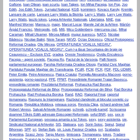
Gaftone
,
Ioan Oltean
,
ioan scurtu
,
Ioan Talpes
,
Ion Mihai Pacepa
,
Ion Pop
,
Joo
Edith
,
Joo Edith Tokes
,
Jurnalul National
,
KGB
,
komintern
,
Kovacs Karoly
,
Kremlin
,
Lansare de carte
,
Lansare Larry Watts la Bistrita
,
Larry L Watts
,
Larry Lee Watts
,
Larry Watts
,
laszlo tokes
,
Legea Arhivelor Nationale
,
Libertatea
,
MAE
,
mai
,
Manfred Worner
,
Manna.ro
,
mapn
,
Marcel Locar
,
Marele Jaf de la Arhive
,
Mártón
Árpád Francisc
,
Metropolis
,
mi5
,
MI6
,
Micu Goldenberg
,
miercurea ciuc
,
Mihai
Caraman
,
Mihail Ulsamer
,
Mircea Alifanti
,
mugur isarescu
,
NATO
,
Nicolae
Bădescu
,
Nicolae Balint
,
Niste Tarani
,
NKVD
,
Octav Doicescu
,
Oficiul Protopopesc
Reformat Oradea
,
Oliv Mircea
,
OPERAŢIUNEA “VOALUL NEGRU”
,
OPERAŢIUNEA “VOALUL NEGRU”: Cum l-a lăsat Securitatea din braţe pe
Ceauşescu – Exclusiv EVZ
,
oradea
,
Oreste Teodorescu
,
Ovidiu Enculescu
,
Pacepa – agent sovietic
,
Pacepa Ro
,
Pactul de la Varsovia
,
Palfi Noemi
,
parlamentul european
,
Parohia Reformata Oradea-Olosig
,
Partidul Civic Maghiar
,
Partidului Popular Maghiar din Transilvania
,
PCdR
,
PCM
,
PCR
,
PDF
,
PDL-UDMR
,
Peter Emilia
,
Petre Antonescu
,
Piatra Craiului
,
Pompiliu Alexandru Macovei
,
porno-
asistenta
,
porno-pastorul
,
PPE
,
PPMT
,
Presedintele Romaniei Traian Basescu
,
presedintia romaniei
,
Prezbiteriul Reformat
,
Prohaszka Rad Boroka
,
Protopopiatului Reformat de Bihor
,
Protopopiatului Reformat din Bihor
,
Rad Boroka
Prohaszka
,
Rad Prohaszka Boroka
,
Rand
,
RAO
,
Raportul Final
,
raportul
tismaneanu
,
Raspuns la Intampinare
,
Razboiul clandestin al blocului sovietic cu
Romania
,
Republica Moldova
,
reteaua soros
,
Revista Clipa
,
richard andrew hall
,
Robert Veress
,
Salvati Arhivele Romaniei
,
schreib
,
schreib-kampf
,
Scrisoarea
doamnei Tőkés Edith adresate Episcopiei Reformate
,
seful BNR
,
sex
,
sex in
Parlamentul European
,
sexoasa amanta a lui Tokes
,
sexy
,
sexy-asistenta
,
sie
,
Sindicatul National al Arhivelor
,
SIS
,
Slatioara
,
son
,
Sorin Sotoc
,
Spinul
,
Spinul
Bihorean
,
SPP
,
sri
,
Ştefan Balş
,
str. Louis Pasteur Oradea
,
svr
,
Szabados
Argentina
,
Szasz Jeno
,
Targu Mures
,
timisoara
,
Tismaneanu
,
tokes
,
Tradare
Nationala
,
Tratatul de la Varsovia
,
Turisiti Sovietici
,
UDMR
,
UDMR anti-Romania
,