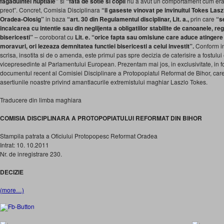
fagaduintei nuptiale”
si
“
fata de sotie si copii
nu a avut un comportament cum era 
preot”. Concret, Comisia Disciplinara
“il gaseste vinovat pe invinuitul Tokes Las
Oradea-Olosig”
in baza
“art. 30 din Regulamentul disciplinar
, Lit. a.,
prin care
“se
incalcarea cu intentie sau din neglijenta a obligatiilor stabilite de canoanele, r
bisericesti”
– coroborat cu
Lit. e. “orice fapta sau omisiune care aduce atingere 
moravuri, ori lezeaza demnitatea functiei bisericesti a celui investit”.
Conform in
scrisa, insotita si de o amenda, este primul pas spre decizia de caterisire a fostului
vicepresedinte al Parlamentului European. Prezentam mai jos, in exclusivitate, in fo
documentul recent al Comisiei Disciplinare a Protopopiatul Reformat de Bihor, care 
asertiunile noastre privind amantlacurile extremistului maghiar Laszlo Tokes.
Traducere din limba maghiara
COMISIA DISCIPLINARA A PROTOPOPIATULUI REFORMAT DIN BIHOR
Stampila patrata a Oficiului Protopopesc Reformat Oradea
Intrat: 10. 10.2011
Nr. de inregistrare 230.
DECIZIE
(more…)