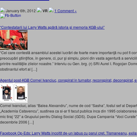
January 6th, 2012
VR
1 Comment »
“Contestatarii lui Larry Watts apără istoria şi memoria KGB-ului”
“Cei care contestă ansamblul acestei lucrări de foarte mare importanţă nu pot fi consid
preocupări ştiinţifice, în genere, ci, pur şi simplu, pioni din vasta agentură a servicii
printre realităţile zilelor noastre.” Interviu cu Gen. brg. (r) SRI Aurel I. Rogojan D
obstinantul efort al […]
Agentul post-KGB Cornel Ivanciuc, conspirat in turnator, reconspirat, deconspirat, e
Cornel Ivanciuc, alias “Balea Alexandru”, nume de cod “Sasha”, fostul sef al Depart
„Academia Catavencu”, sustinea ca si-ar fi facut publica inca din 1995 colaborarea 
mic tiraj “22″ a Grupului pentru Dialog Social (GDS). Dupa Campania “Voci Curate” 
decembrie 2006 […]
Facebook Op-Eds: Larry Watts incoltit de-un labus cu parul cret. Tismaneanu, exilat