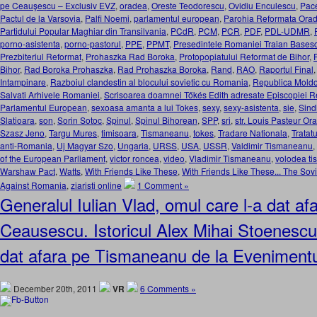
pe Ceauşescu – Exclusiv EVZ
,
oradea
,
Oreste Teodorescu
,
Ovidiu Enculescu
,
Pace
Pactul de la Varsovia
,
Palfi Noemi
,
parlamentul european
,
Parohia Reformata Orad
Partidului Popular Maghiar din Transilvania
,
PCdR
,
PCM
,
PCR
,
PDF
,
PDL-UDMR
,
porno-asistenta
,
porno-pastorul
,
PPE
,
PPMT
,
Presedintele Romaniei Traian Bases
Prezbiteriul Reformat
,
Prohaszka Rad Boroka
,
Protopopiatului Reformat de Bihor
,
Bihor
,
Rad Boroka Prohaszka
,
Rad Prohaszka Boroka
,
Rand
,
RAO
,
Raportul Final
Intampinare
,
Razboiul clandestin al blocului sovietic cu Romania
,
Republica Mold
Salvati Arhivele Romaniei
,
Scrisoarea doamnei Tőkés Edith adresate Episcopiei R
Parlamentul European
,
sexoasa amanta a lui Tokes
,
sexy
,
sexy-asistenta
,
sie
,
Sind
Slatioara
,
son
,
Sorin Sotoc
,
Spinul
,
Spinul Bihorean
,
SPP
,
sri
,
str. Louis Pasteur Or
Szasz Jeno
,
Targu Mures
,
timisoara
,
Tismaneanu
,
tokes
,
Tradare Nationala
,
Tratat
anti-Romania
,
Uj Magyar Szo
,
Ungaria
,
URSS
,
USA
,
USSR
,
Valdimir Tismaneanu
,
of the European Parliament
,
victor roncea
,
video
,
Vladimir Tismaneanu
,
volodea t
Warshaw Pact
,
Watts
,
With Friends Like These
,
With Friends Like These... The Sov
Against Romania
,
ziaristi online
1 Comment »
Generalul Iulian Vlad, omul care l-a dat af
Ceausescu. Istoricul Alex Mihai Stoenescu
dat afara pe Tismaneanu de la Evenimentul
December 20th, 2011
VR
6 Comments »