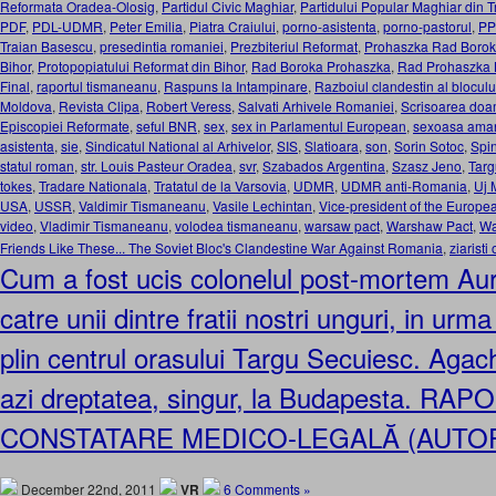
Reformata Oradea-Olosig
,
Partidul Civic Maghiar
,
Partidului Popular Maghiar din T
PDF
,
PDL-UDMR
,
Peter Emilia
,
Piatra Craiului
,
porno-asistenta
,
porno-pastorul
,
PP
Traian Basescu
,
presedintia romaniei
,
Prezbiteriul Reformat
,
Prohaszka Rad Boro
Bihor
,
Protopopiatului Reformat din Bihor
,
Rad Boroka Prohaszka
,
Rad Prohaszka 
Final
,
raportul tismaneanu
,
Raspuns la Intampinare
,
Razboiul clandestin al blocul
Moldova
,
Revista Clipa
,
Robert Veress
,
Salvati Arhivele Romaniei
,
Scrisoarea doa
Episcopiei Reformate
,
seful BNR
,
sex
,
sex in Parlamentul European
,
sexoasa aman
asistenta
,
sie
,
Sindicatul National al Arhivelor
,
SIS
,
Slatioara
,
son
,
Sorin Sotoc
,
Spi
statul roman
,
str. Louis Pasteur Oradea
,
svr
,
Szabados Argentina
,
Szasz Jeno
,
Targ
tokes
,
Tradare Nationala
,
Tratatul de la Varsovia
,
UDMR
,
UDMR anti-Romania
,
Uj 
USA
,
USSR
,
Valdimir Tismaneanu
,
Vasile Lechintan
,
Vice-president of the Europe
video
,
Vladimir Tismaneanu
,
volodea tismaneanu
,
warsaw pact
,
Warshaw Pact
,
Wa
Friends Like These... The Soviet Bloc's Clandestine War Against Romania
,
ziaristi
Cum a fost ucis colonelul post-mortem Au
catre unii dintre fratii nostri unguri, in urm
plin centrul orasului Targu Secuiesc. Agache
azi dreptatea, singur, la Budapesta. RA
CONSTATARE MEDICO-LEGALĂ (AUTOP
December 22nd, 2011
VR
6 Comments »