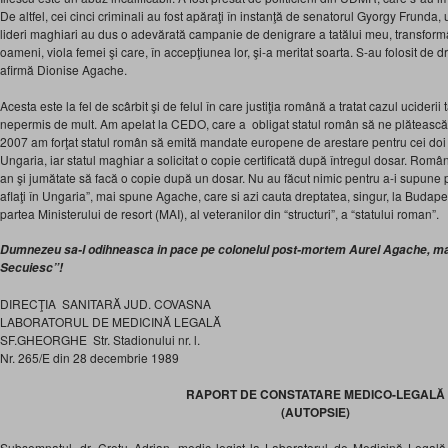
De altfel, cei cinci criminali au fost apăraţi în instanţă de senatorul Gyorgy Frunda, u
lideri maghiari au dus o adevărată campanie de denigrare a tatălui meu, transfor
oameni, viola femei şi care, în accepţiunea lor, şi-a meritat soarta. S-au folosit de d
afirmă Dionise Agache.
Acesta este la fel de scârbit şi de felul în care justiţia română a tratat cazul uciderii
nepermis de mult. Am apelat la CEDO, care a obligat statul român să ne plăteasc
2007 am forţat statul român să emită mandate europene de arestare pentru cei doi
Ungaria, iar statul maghiar a solicitat o copie certificată după întregul dosar. Români
an şi jumătate să facă o copie după un dosar. Nu au făcut nimic pentru a-i supune
aflaţi în Ungaria”, mai spune Agache, care si azi cauta dreptatea, singur, la Budapes
partea Ministerului de resort (MAI), al veteranilor din “structuri”, a “statului roman”.
Dumnezeu sa-l odihneasca in pace pe colonelul post-mortem Aurel Agache, mar
Secuiesc”!
DIRECŢIA SANITARĂ JUD. COVASNA
LABORATORUL DE MEDICINĂ LEGALĂ
SF.GHEORGHE Str. Stadionului nr. l.
Nr. 265/E din 28 decembrie 1989
RAPORT DE CONSTATARE MEDICO-LEGALĂ
(AUTOPSIE)
Subsemnatul, dr. Creţu Adrian, medic legist la Laboratorul de Medicină Legal