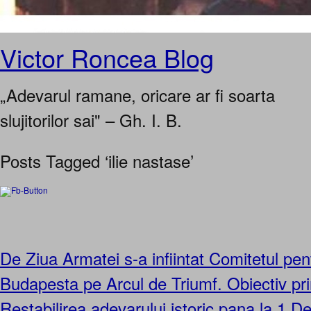
Victor Roncea Blog
„Adevarul ramane, oricare ar fi soarta
slujitorilor sai" – Gh. I. B.
Posts Tagged ‘ilie nastase’
De Ziua Armatei s-a infiintat Comitetul pent
Budapesta pe Arcul de Triumf. Obiectiv pri
Restabilirea adevarului istoric pana la 1 D