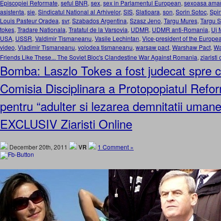
Episcopiei Reformate
,
seful BNR
,
sex
,
sex in Parlamentul European
,
sexoasa aman
asistenta
,
sie
,
Sindicatul National al Arhivelor
,
SIS
,
Slatioara
,
son
,
Sorin Sotoc
,
Spi
Louis Pasteur Oradea
,
svr
,
Szabados Argentina
,
Szasz Jeno
,
Targu Mures
,
Targu S
tokes
,
Tradare Nationala
,
Tratatul de la Varsovia
,
UDMR
,
UDMR anti-Romania
,
Uj 
USA
,
USSR
,
Valdimir Tismaneanu
,
Vasile Lechintan
,
Vice-president of the Europe
video
,
Vladimir Tismaneanu
,
volodea tismaneanu
,
warsaw pact
,
Warshaw Pact
,
Wa
Friends Like These... The Soviet Bloc's Clandestine War Against Romania
,
ziaristi
Bomba: Laszlo Tokes a fost judecat spre ca
Comisia Disciplinara a Protopopiatul Refor
pentru “adulter si lezarea demnitatii uma
EXCLUSIV Ziaristi Online
December 20th, 2011
VR
1 Comment »