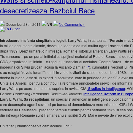
desecretizeaza Razboiul Rece
December 28th, 2011
VR
No Comments »
Introducere in sfanta simplitate a logicii
: Larry Watts, in cartea sa,
“Fereste-ma, 
la mii de documente clasate, dezvaluie identitatea mai multor agenti sovietici din Ro
dupa 1989. Drept urmare, din intreaga Romanie, istoricul american Larry Watts est
Tismaneanu – pe un portal infiintat cu sprijinul material al Retelei Soros – si de rev
GDS, organizatie infiintata – cu sprijinul financiar al aceluiasi George Soros – de ca
impreuna cu Silviu Brucan, acasa la Ascanio Damian (
*
), cumnatul si vecinul lui P
s-au refugiat “revolutionarii” numiti in zilele loviturii de stat din decembrie 1989. La
doctor in istorie, este si un expert in securitate, care in perioada anilor ’90 a avut m
Unite ale Americii pentru a contribui la reformare principalelor servicii de informati
Larry Watts pe acesta tema este cuprins in revista CIA
Studies in Intelligence
: VO
Edition:
Conflicting Paradigms, Dissimilar Contexts
Intelligence Reform in Euro
Larry L. Watts.
Sa recapitulam
: un specialist american in intelligence publica pri
care deconspira agenti sovietici pe banda si demanteleaza mecanismele KGB si 
caderea lui Ceausescu, pregatind terenul stiintific pentru perioada 1989 si cea post-
din intreaga Romanie sunt Tismaneanu si scribii GDS. Mai e nevoie de vreo explic
Un tanar jurnalist observa cam acelasi lucru: