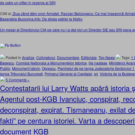
de catre un ofiter in rezerva al SRI
Cititi si:
Ziua când dăm onor Armatei. Razvan Belciuganu: Ce mai înseamnă Armat
Basarabia-Bucovina.Info: De straja patriei la Nistru
Un mesaj al Directorului CIA pe care nu l-a dat nici un Director SIE sau SRI pana 
Posted in
Analize
,
Colimatorul
,
Documentare
,
Editoriale
,
Top News
Tags:
1 
Basescu
,
Comisia Nationala a Monumentelor Istorice
,
ilie nastase
,
Ministerul Apara
Public
,
Monument istoric
,
Oprescu
,
Parchetul de pe langa Judecatoria Sectorului 1
langa Tribunalul Bucuresti
,
Primarul General al Capitalei
,
sri
,
Victoria de la Budape
5 Comments »
Contestatarii lui Larry Watts apără istori
Agentul post-KGB Ivanciuc, conspirat, reco
deconspirat, expirat. Tismaneanu, exilat d
fakti” pe centura istoriei. Varta a descoper
document KGB