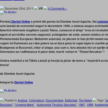
December 23rd, 2011
VR
4 Comments »
Portalul
Ziaristi Online
a primit din partea lui Dionisie Aurel Agache, fiul
colonel
ucis bestial de extremisti unguri in decembrie 1989, o sinteza asupra activitati
bisericii reformate maghiare Laszlo Tokes, cunoscut si drept “erou al revolutiei”
agent al serviciilor secrete unguresti, schingiuitor de sotie, amant celebru si vi
Parlamentului European. Multumim autorului, ne plecam in fata jertfei tatalui sa
rugam lui Dumnezeu sa-i dea putere sa-si duca pana la capat lupta in Justitie pe
Budapesta si Bucuresti, chiar si singur, asa cum e, fara absolut nici un sprijin 
Dumnezeu sa-i odihneasca in pace tatal, martir roman in “Tinutul Secuiesc”!
Umbra malefică a lui Tőkés László și frecția la picior de lemn a ”mustrării scri
imoral
de Dionisie Aurel Agache
Ziaristi Online
Integral la
Posted in
Analize
,
Colimatorul
,
Documentare
,
Editoriale
,
Top News
Tags:
"a
Secuiesc"
,
"Ungaria Mare"
,
„Autonomia Ţinutului Secuiesc”
,
1987
,
1989
,
Academi