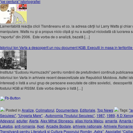
“pe centura” istoriografiei
Lamentabilă reacţia clicii Tismăneanu et co. la adresa cărţii lui Larry Watts şi chia
manipulare. Watts nu şi-a propus nicio clipă şi nu a susţinut niciodată că lucrarea sa
“raportul” din 2006. Este vorba de o analiză, bazată […]
Istoricul Ion Varta a descoperit un nou document KGB: Executii in masa in teritoriile
Institutul “Eudoxiu Hurmuzachi” pentru românii de pretutindeni continuă publicarea
istoricul Ion Varta în arhivele recent desecretizate ale Republicii Moldova. Astfel ist
interesaţi o listă a unui grup de persoane executate de către sovietici, descoperită
fostului KGB al RSSM. Este vorba despre o listă […]
Posted in
Analize
,
Colimatorul
,
Documentare
,
Editoriale
,
Top News
Tags:
"a
Secuiesc"
,
"Ungaria Mare"
,
„Autonomia Ţinutului Secuiesc”
,
1987
,
1989
,
A D Xeno
Adevarul
,
adulter
,
Alerta
,
Alex Mihai Stonescu
,
alias Horia Maicu
,
amanta
,
Amanta l
Lakatos
,
anti-romania
,
Apel
,
Arcadie Bodale
,
arhivele nationale
,
Arhivele Romanie
Transilvană pentru Literatură şi Cultura Poporului Român „Astra”
,
Asociației “Csil