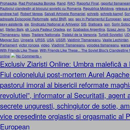
Prohaszka
,
Rad Prohaszka Boroka
,
Rand
,
RAO
,
Raportul Final
,
raportul tismanea
Razboiul clandestin al blocului sovietic cu Romania
,
Republica Moldova
,
reteaua 
andrew hall
,
Robert Veress
,
Salvati Arhivele Romaniei
,
schreib
,
schreib-kampf
,
Scr
adresate Episcopiei Reformate
,
seful BNR
,
sex
,
sex in Parlamentul European
,
sexo
sexy-asistenta
,
sie
,
Sindicatul National al Arhivelor
,
SIS
,
Slatioara
,
son
,
Sorin Sotoc
sri
,
Ştefan Balş
,
str. Louis Pasteur Oradea
,
svr
,
Szabados Argentina
,
Szasz Jeno
,
T
Tismaneanu
,
tokes
,
Tradare Nationala
,
Tratatul de la Varsovia
,
Turisiti Sovietici
,
UD
Magyar Szo
,
Ungaria
,
URSS
,
USA
,
USSR
,
Valdimir Tismaneanu
,
Vasile Lechintan
Parliament
,
victor roncea
,
video
,
Vladimir Tismaneanu
,
volodea tismaneanu
,
warsa
With Friends Like These
,
With Friends Like These... The Soviet Bloc's Clandestin
online
No Comments »
Exclusiv Ziaristi Online: Umbra malefică a 
Fiul colonelului post-mortem Aurel Agache 
pastorul imoral al bisericii reformate maghi
revolutiei”, informator al Securitatii, agent a
secrete unguresti, schingiutor de sotie, am
vice presedinte orgiastic si orgasmatic al 
European