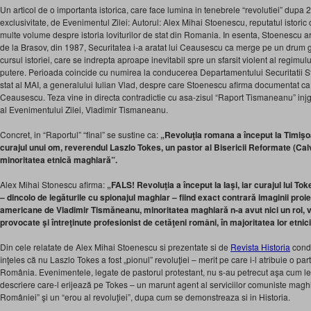
Un articol de o importanta istorica, care face lumina in tenebrele “revolutiei” dupa 22
exclusivitate, de Evenimentul Zilei: Autorul: Alex Mihai Stoenescu, reputatul istoric 
multe volume despre istoria loviturilor de stat din Romania. In esenta, Stoenescu ar
de la Brasov, din 1987, Securitatea i-a aratat lui Ceausescu ca merge pe un drum g
cursul istoriei, care se indrepta aproape inevitabil spre un sfarsit violent al regimu
putere. Perioada coincide cu numirea la conducerea Departamentului Securitatii Sta
stat al MAI, a generalului Iulian Vlad, despre care Stoenescu afirma documentat ca e
Ceausescu. Teza vine in directa contradictie cu asa-zisul “Raport Tismaneanu” in
al Evenimentului Zilei, Vladimir Tismaneanu.
Concret, in “Raportul” “final” se sustine ca:
„Revoluţia romana a început la Timişoa
curajul unui om, reverendul Laszlo Tokes, un pastor al Bisericii Reformate (Calvi
minoritatea etnică maghiară”.
Alex Mihai Stonescu afirma:
„FALS! Revoluţia a început la Iaşi, iar curajul lui Tok
– dincolo de legăturile cu spionajul maghiar – fiind exact contrară imaginii proie
americane de Vladimir Tismăneanu, minoritatea maghiară n-a avut nici un rol, vi
provocate şi întreţinute profesionist de cetăţeni români, în majoritatea lor etnic
Din cele relatate de Alex Mihai Stoenescu si prezentate si de
Revista Historia
condu
înţeles că nu Laszlo Tokes a fost „pionul” revoluţiei – merit pe care i-l atribuie o par
România. Evenimentele, legate de pastorul protestant, nu s-au petrecut aşa cum l
descriere care-l erijează pe Tokes – un marunt agent al serviciilor comuniste maghia
României” şi un “erou al revoluţiei”, dupa cum se demonstreaza si in Historia.