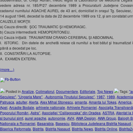
vedere adresa nr. 185/P/27 decembrie 1989 a Procuraturii Judeţene Covasn
cadavrul numitului AGACHE AUREL de 43 ani, domiciliat în oraşul Tg. Secuiesc, str
14 august 1946, decedat la data de 22 decembrie 1989 ora 12, şi am constatat urm
CAUZELE MORŢII:
a) Cauza directă: ŞOC TRAUMATIC ŞI HEMORAGIC.
b) Cauza intermediară: HEMOPERITONEU.
c) Cauza iniţială: TRAUMATISM CRANIO-CEREBRAL ŞI ABDOMINAL
I. ISTORIC. Din datele de anchetă reiese că numitul a fost bătut şi traumatizat î
până a decedat pe loc.
II. CONSTATĂRI LA AUTOPSIE.
A. EXAMEN EXTERN.
(more…)
Posted in
Analize
,
Colimatorul
,
Documentare
,
Editoriale
,
Top News
Tags:
"a
Secuiesc"
,
"Ungaria Mare"
,
„Autonomia Ţinutului Secuiesc”
,
1987
,
1989
,
Academi
Patrusca
,
adulter
,
Alerta
,
Alex Mihai Stonescu
,
amanta
,
Amanta lui Tokes
,
America
Apel
,
Arcadie Bodale
,
arhivele nationale
,
Arhivele Romaniei
,
Asociaţia Transilvană
Poporului Român „Astra”
,
Asociației “Csillagocska” din Oradea
,
ASTRA
,
Atentat la 
si bunului simt
,
aurel agache
,
autonomie
,
AVH
,
AWA Design
,
AWA Group
,
Balogh B
Nationala a Romaniei
,
Basarabia
,
Basescu
,
Biblioteca Judeteana Bistrita Nasaud
,
Biserica Reformata
,
Bistrita
,
Bistrita Nasaud
,
Bistrita News
,
Bistrita Online
,
Bistrita2