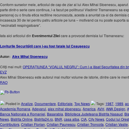
Conform surselor mele, articolul de cap de ziar al lui Alex Mihai Stoenescu, aparut 
parte dintr-o serie care continua, l-a facut pe politrucul Vladimir Tismaneanu sa 
personaj cu o tinuta etica rectiline recunoscuta, acesta a anuntat ca-si da demisia 
incaseaza 30 de lei pentru patru articole pe luna – motivand ca nu poate suporta sa 
“vecinatati respingatoare”.
Iata aici articolul din
Evenimentul Zilei
care a provocat demisia lui Tismaneanu:
Loviturile Securităţii care i-au fost fatale lui Ceauşescu
Autor:
Alex Mihai Stoenescu
Citiţi mai mult:
OPERAŢIUNEA “VOALUL NEGRU”: Cum l-a lăsat Securitatea din bra
EVZ
Alex Mihai Stoenescu este autorul mai multor volume de istorie, dintre care le men
RAO
Posted in
Analize
,
Documentare
,
Editoriale
,
Top News
Tags:
1987
,
1989
,
ac
Academia Romana
,
Adevarul
,
alex mihai stoenescu
,
America
,
AVH
,
AWA Design
,
A
Banca Nationala a Romaniei
,
Basarabia
,
Biblioteca Judeteana Bistrita Nasaud
,
Bis
News
,
Bistrita Online
,
Bistrita24.ro
,
BNR
,
casa alba
,
CIA
,
City News
,
Codul lui Ores
Contributors
,
Cristian Florian
,
Cristian Paunescu
,
Cristian Troncota
,
Cristian Vasile