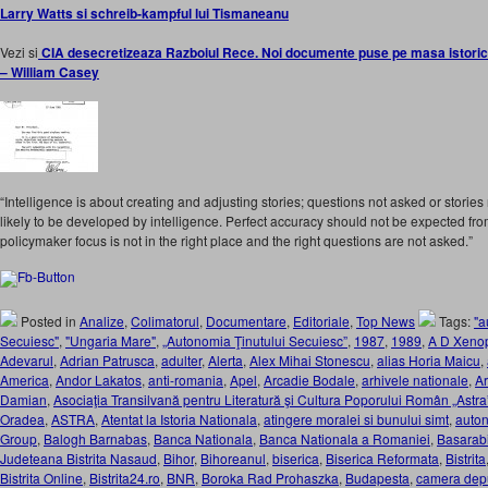
Larry Watts si schreib-kampful lui Tismaneanu
Vezi si
CIA desecretizeaza Razboiul Rece. Noi documente puse pe masa istorici
– William Casey
“Intelligence is about creating and adjusting stories; questions not asked or stories
likely to be developed by intelligence. Perfect accuracy should not be expected fr
policymaker focus is not in the right place and the right questions are not asked.”
Posted in
Analize
,
Colimatorul
,
Documentare
,
Editoriale
,
Top News
Tags:
"a
Secuiesc"
,
"Ungaria Mare"
,
„Autonomia Ţinutului Secuiesc”
,
1987
,
1989
,
A D Xeno
Adevarul
,
Adrian Patrusca
,
adulter
,
Alerta
,
Alex Mihai Stonescu
,
alias Horia Maicu
,
America
,
Andor Lakatos
,
anti-romania
,
Apel
,
Arcadie Bodale
,
arhivele nationale
,
Ar
Damian
,
Asociaţia Transilvană pentru Literatură şi Cultura Poporului Român „Astra
Oradea
,
ASTRA
,
Atentat la Istoria Nationala
,
atingere moralei si bunului simt
,
auto
Group
,
Balogh Barnabas
,
Banca Nationala
,
Banca Nationala a Romaniei
,
Basarab
Judeteana Bistrita Nasaud
,
Bihor
,
Bihoreanul
,
biserica
,
Biserica Reformata
,
Bistrita
Bistrita Online
,
Bistrita24.ro
,
BNR
,
Boroka Rad Prohaszka
,
Budapesta
,
camera depu