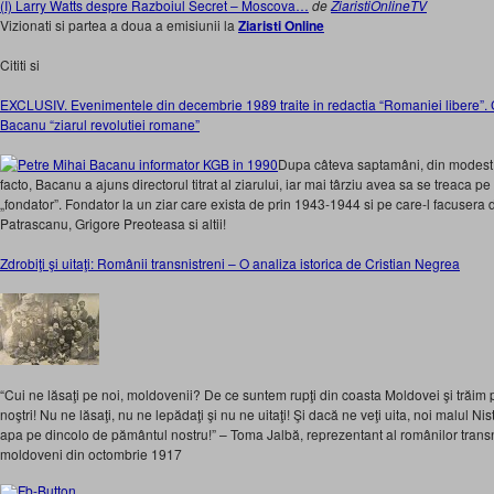
(I) Larry Watts despre Razboiul Secret – Moscova…
de
ZiaristiOnlineTV
Vizionati si partea a doua a emisiunii la
Ziaristi Online
Cititi si
EXCLUSIV. Evenimentele din decembrie 1989 traite in redactia “Romaniei libere”. 
Bacanu “ziarul revolutiei romane”
Dupa câteva saptamâni, din modest s
facto, Bacanu a ajuns directorul titrat al ziarului, iar mai târziu avea sa se treaca pe f
„fondator”. Fondator la un ziar care exista de prin 1943-1944 si pe care-l facusera d
Patrascanu, Grigore Preoteasa si altii!
Zdrobiţi şi uitaţi: Românii transnistreni – O analiza istorica de Cristian Negrea
“Cui ne lăsaţi pe noi, moldovenii? De ce suntem rupţi din coasta Moldovei şi trăim pe
noştri! Nu ne lăsaţi, nu ne lepădaţi şi nu ne uitaţi! Şi dacă ne veţi uita, noi malul Ni
apa pe dincolo de pământul nostru!” – Toma Jalbă, reprezentant al românilor transn
moldoveni din octombrie 1917