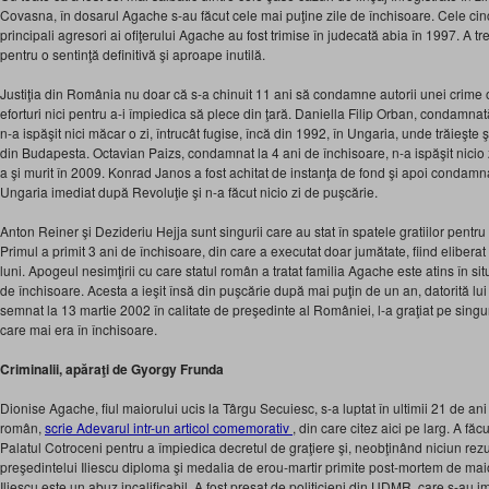
Covasna, în dosarul Agache s-au făcut cele mai puţine zile de închisoare. Cele cinc
principali agresori ai ofiţerului Agache au fost trimise în judecată abia în 1997. A tr
pentru o sentinţă definitivă şi aproape inutilă.
Justiţia din România nu doar că s-a chinuit 11 ani să condamne autorii unei crime 
eforturi nici pentru a-i împiedica să plece din ţară. Daniella Filip Orban, condamnat
n-a ispăşit nici măcar o zi, întrucât fugise, încă din 1992, în Ungaria, unde trăieşte 
din Budapesta. Octavian Paizs, condamnat la 4 ani de închisoare, n-a ispăşit nicio z
a şi murit în 2009. Konrad Janos a fost achitat de instanţa de fond şi apoi condamnat
Ungaria imediat după Revoluţie şi n-a făcut nicio zi de puşcărie.
Anton Reiner şi Dezideriu Hejja sunt singurii care au stat în spatele gratiilor pent
Primul a primit 3 ani de închisoare, din care a executat doar jumătate, fiind elibera
luni. Apogeul nesimţirii cu care statul român a tratat familia Agache este atins în si
de închisoare. Acesta a ieşit însă din puşcărie după mai puţin de un an, datorită lui 
semnat la 13 martie 2002 în calitate de preşedinte al României, l-a graţiat pe singu
care mai era în închisoare.
Criminalii, apăraţi de Gyorgy Frunda
Dionise Agache, fiul maiorului ucis la Târgu Secuiesc, s-a luptat în ultimii 21 de ani 
român,
scrie Adevarul intr-un articol comemorativ
, din care citez aici pe larg. A f
Palatul Cotroceni pentru a împiedica decretul de graţiere şi, neobţinând niciun rezulta
preşedintelui Iliescu diploma şi medalia de erou-martir primite post-mortem de mai
Iliescu este un abuz incalificabil. A fost presat de politicieni din UDMR, care s-au imp