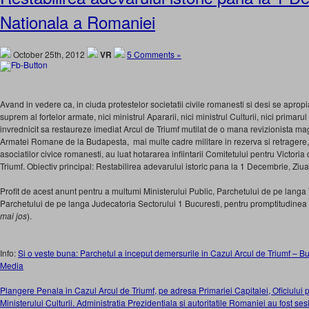
Nationala a Romaniei
October 25th, 2012
VR
5 Comments »
Avand in vedere ca, in ciuda protestelor societatii civile romanesti si desi se apro
suprem al fortelor armate, nici ministrul Apararii, nici ministrul Culturii, nici primaru
invrednicit sa restaureze imediat Arcul de Triumf mutilat de o mana revizionista mag
Armatei Romane de la Budapesta, mai multe cadre militare in rezerva si retragere,
asociatilor civice romanesti, au luat hotararea infiintarii Comitetului pentru Victori
Triumf. Obiectiv principal: Restabilirea adevarului istoric pana la 1 Decembrie, Zi
Profit de acest anunt pentru a multumi Ministerului Public, Parchetului de pe langa 
Parchetului de pe langa Judecatoria Sectorului 1 Bucuresti, pentru promptitudinea 
mai jos
).
Info:
Si o veste buna: Parchetul a inceput demersurile in Cazul Arcul de Triumf – Bu
Media
Plangere Penala in Cazul Arcul de Triumf, pe adresa Primariei Capitalei, Oficiului 
Ministerului Culturii. Administratia Prezidentiala si autoritatile Romaniei au fost ses