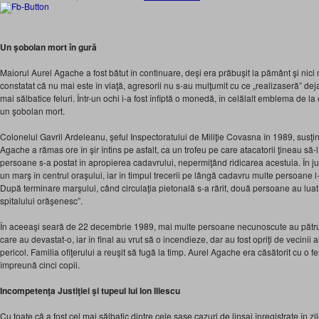
Un şobolan mort în gură
Maiorul Aurel Agache a fost bătut în continuare, deşi era prăbuşit la pământ şi ni
constatat că nu mai este în viaţă, agresorii nu s-au mulţumit cu ce „realizaseră” deja,
mai sălbatice feluri. Într-un ochi i-a fost înfiptă o monedă, în celălalt emblema de la 
un şobolan mort.
Colonelul Gavril Ardeleanu, şeful Inspectoratului de Miliţie Covasna în 1989, susţin
Agache a rămas ore în şir întins pe asfalt, ca un trofeu pe care atacatorii ţineau să
persoane s-a postat în apropierea cadavrului, nepermiţând ridicarea acestuia. În jur
un marş în centrul oraşului, iar în timpul trecerii pe lângă cadavru multe persoane l-
După terminare marşului, când circulaţia pietonală s-a rărit, două persoane au luat
spitalului orăşenesc”.
În aceeaşi seară de 22 decembrie 1989, mai multe persoane necunoscute au pătru
care au devastat-o, iar în final au vrut să o incendieze, dar au fost opriţi de vecinii
pericol. Familia ofiţerului a reuşit să fugă la timp. Aurel Agache era căsătorit cu o
împreună cinci copii.
Incompetenţa Justiţiei şi tupeul lui Ion Iliescu
Cu toate că a fost cel mai sălbatic dintre cele şase cazuri de linşaj înregistrate în zi