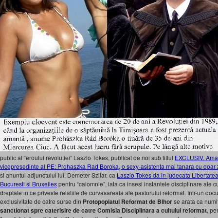
public al “eroului revolutiei” Laszlo Tokes, publicat de noi sub titlul
EXCLUSIV. Amant
vicepresedinte al PE: Prohaszka Rad Boroka, o sexy-asistenta mai tanara cu doa
si anuntul adjunctului lui, Demeter Szilar, ca
Laszlo Tokes da in judecata Libertatea 
Bucuresti si Bruxelles
pentru “calomnie”, iata ca insesi instantele disciplinare ale c
dreptate in ce priveste relatiile de curvasareala ale pastorului reformat. Intr-un d
exclusivitate de catre surse din
Protopopiatul Reformat de Bihor
se arata ca numi
sanctionat spre caterisire de catre Comisia Disciplinara a cultului reformat
, pe