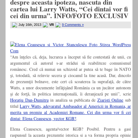
despre aceasta ipoteza, nascuta din
cartea lui Larry Watts, “Cei dintai vor fi
cei din urma”. INFO/FOTO EXCLUSIV
July 16th, 2013
VR
9 Comments »
“Am înţeles că, deja, lucrarea a început să fie contestată de unii, cu
argumentul că autorul s-ar strădui să reabiliteze comunismul
românesc. Cred că numai un schizoid ar putea să te bage în NATO
şi, totodată, să reînvie secera şi ciocanul la tine acasă. Dar, dincolo
de prezumţii bolnave, este cert că scoaterea la suprafaţă, de către
Watts, a unor documente înfăţişând România ca un jucător autonom
şi de forţă, în politica internaţională, îi deranjează pe unii”, scrie
Horațiu Dan-Dumitru
in analiza sa publicata de
Ziaristi Online
sub
titlul
Larry Watts, adevaratul Ambasador al Americii in Romania, ar
merita un premiu al Academiei Romane. Cei din urma vor fi cei
dintai: Elena Ceausescu, vector KGB?
.
Elena Ceausescu, agenta/vector KGB? Posibil. Pentru a gasi
raspunsul la aceasta prezumtie istorica si a va forma propria opinie