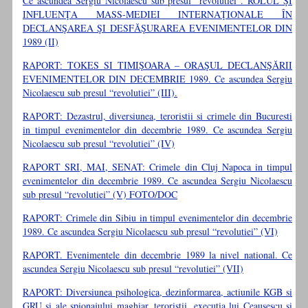
Ce ascundea Sergiu Nicolaescu sub presul “revolutiei”. ROLUL ŞI
INFLUENŢA MASS-MEDIEI INTERNAŢIONALE ÎN
DECLANŞAREA ŞI DESFĂŞURAREA EVENIMENTELOR DIN
1989 (II)
RAPORT: TOKES SI TIMIŞOARA – ORAŞUL DECLANŞĂRII
EVENIMENTELOR DIN DECEMBRIE 1989. Ce ascundea Sergiu
Nicolaescu sub presul “revolutiei” (III).
RAPORT: Dezastrul, diversiunea, teroristii si crimele din Bucuresti
in timpul evenimentelor din decembrie 1989. Ce ascundea Sergiu
Nicolaescu sub presul “revolutiei” (IV)
RAPORT SRI, MAI, SENAT: Crimele din Cluj Napoca in timpul
evenimentelor din decembrie 1989. Ce ascundea Sergiu Nicolaescu
sub presul “revolutiei” (V) FOTO/DOC
RAPORT: Crimele din Sibiu in timpul evenimentelor din decembrie
1989. Ce ascundea Sergiu Nicolaescu sub presul “revolutiei” (VI)
RAPORT. Evenimentele din decembrie 1989 la nivel national. Ce
ascundea Sergiu Nicolaescu sub presul “revolutiei” (VII)
RAPORT: Diversiunea psihologica, dezinformarea, actiunile KGB si
GRU si ale spionajului maghiar, teroristii, executia lui Ceausescu si