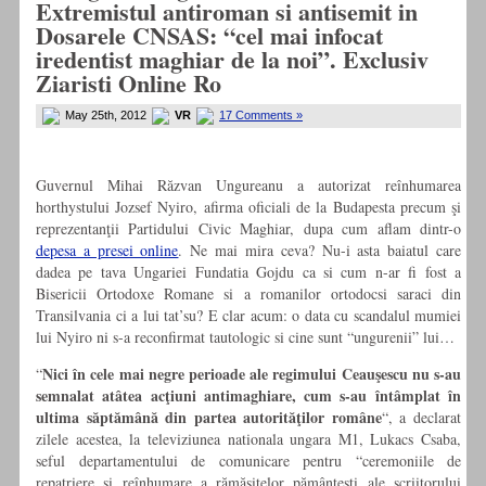
Extremistul antiroman si antisemit in
Dosarele CNSAS: “cel mai infocat
iredentist maghiar de la noi”. Exclusiv
Ziaristi Online Ro
May 25th, 2012
VR
17 Comments »
Guvernul Mihai Răzvan Ungureanu a autorizat reînhumarea
horthystului Jozsef Nyiro, afirma oficiali de la Budapesta precum şi
reprezentanţii Partidului Civic Maghiar, dupa cum aflam dintr-o
depesa a presei online
. Ne mai mira ceva? Nu-i asta baiatul care
dadea pe tava Ungariei Fundatia Gojdu ca si cum n-ar fi fost a
Bisericii Ortodoxe Romane si a romanilor ortodocsi saraci din
Transilvania ci a lui tat’su? E clar acum: o data cu scandalul mumiei
lui Nyiro ni s-a reconfirmat tautologic si cine sunt “ungurenii” lui…
Nici în cele mai negre perioade ale regimului Ceauşescu nu s-au
“
semnalat atâtea acţiuni antimaghiare, cum s-au întâmplat în
ultima săptămână din partea autorităţilor române
“, a declarat
zilele acestea, la televiziunea nationala ungara M1, Lukacs Csaba,
seful departamentului de comunicare pentru “ceremoniile de
repatriere şi reînhumare a rămăşiţelor pământeşti ale scriitorului