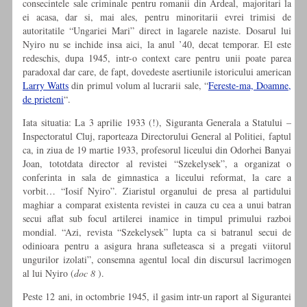
consecintele sale criminale pentru romanii din Ardeal, majoritari la
ei acasa, dar si, mai ales, pentru minoritarii evrei trimisi de
autoritatile “Ungariei Mari” direct in lagarele naziste. Dosarul lui
Nyiro nu se inchide insa aici, la anul ’40, decat temporar. El este
redeschis, dupa 1945, intr-o context care pentru unii poate parea
paradoxal dar care, de fapt, dovedeste asertiunile istoricului american
Larry Watts
din primul volum al lucrarii sale, “
Fereste-ma, Doamne,
de prieteni
“.
Iata situatia: La 3 aprilie 1933 (!), Siguranta Generala a Statului –
Inspectoratul Cluj, raporteaza Directorului General al Politiei, faptul
ca, in ziua de 19 martie 1933, profesorul liceului din Odorhei Banyai
Joan, tototdata director al revistei “Szekelysek”, a organizat o
conferinta in sala de gimnastica a liceului reformat, la care a
vorbit… “Iosif Nyiro”. Ziaristul organului de presa al partidului
maghiar a comparat existenta revistei in cauza cu cea a unui batran
secui aflat sub focul artilerei inamice in timpul primului razboi
mondial. “Azi, revista “Szekelysek” lupta ca si batranul secui de
odinioara pentru a asigura hrana sufleteasca si a pregati viitorul
ungurilor izolati”, consemna agentul local din discursul lacrimogen
al lui Nyiro (
doc 8
).
Peste 12 ani, in octombrie 1945, il gasim intr-un raport al Sigurantei