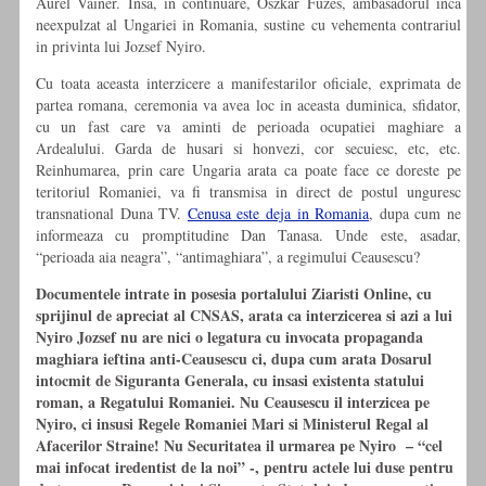
Aurel Vainer. Insa, in continuare, Oszkar Fuzes, ambasadorul inca
neexpulzat al Ungariei in Romania, sustine cu vehementa contrariul
in privinta lui Jozsef Nyiro.
Cu toata aceasta interzicere a manifestarilor oficiale, exprimata de
partea romana, ceremonia va avea loc in aceasta duminica, sfidator,
cu un fast care va aminti de perioada ocupatiei maghiare a
Ardealului. Garda de husari si honvezi, cor secuiesc, etc, etc.
Reinhumarea, prin care Ungaria arata ca poate face ce doreste pe
teritoriul Romaniei, va fi transmisa in direct de postul unguresc
transnational Duna TV.
Cenusa este deja in Romania
, dupa cum ne
informeaza cu promptitudine Dan Tanasa. Unde este, asadar,
“perioada aia neagra”, “antimaghiara”, a regimului Ceausescu?
Documentele intrate in posesia portalului Ziaristi Online, cu
sprijinul de apreciat al CNSAS, arata ca interzicerea si azi a lui
Nyiro Jozsef nu are nici o legatura cu invocata propaganda
maghiara ieftina anti-Ceausescu ci, dupa cum arata Dosarul
intocmit de Siguranta Generala, cu insasi existenta statului
roman, a Regatului Romaniei. Nu Ceausescu il interzicea pe
Nyiro, ci insusi Regele Romaniei Mari si Ministerul Regal al
Afacerilor Straine! Nu Securitatea il urmarea pe Nyiro – “cel
mai infocat iredentist de la noi” -,
pentru actele lui duse pentru