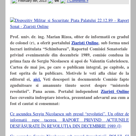
February 8th, 2013
VR
7 Comments »
Prof. univ. dr. ing. Marian Rizea, ofiter de informatii cu gradul
de colonel (r), a oferit portalului
Ziaristi Online
, sub forma unei
lucrari intitulata “Schimbarea”, Raportul Comisiei Senatoriale
privind evenimentele din decembrie 1989, comisie condusa in
prima faza de Sergiu Nicolaescu si apoi de Valentin Gabrielescu.
Cartea de mai jos, pe care o publicam integral, pe capitole, a
fost oprita de la publicare. Motivele le veti afla chiar de la
editorul ei,
aici.
Veti descoperi in documentele Comisie fapte
zguduitoare si amanunte tinute secret despre “misterele
revolutiei”. Pana acum. Portalul independent
Ziaristi Online
face cuvenita indreptare istorica, prezentand adevarul asa cum a
fost el cautat si consemnat:
Ce ascundea Sergiu Nicolaescu sub presul “revolutiei”. Un ofiter de
informatii rupe tacerea. RAPORT PRIVIND ACŢIUNILE
DESFĂŞURATE ÎN REVOLUŢIA DIN DECEMBRIE 1989 (I)