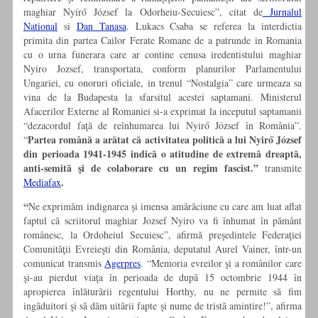
maghiar Nyírő József la Odorheiu-Secuiesc”, citat de
Jurnalul
National
si
Dan Tanasa
. Lukacs Csaba se referea la interdictia
primita din partea Cailor Ferate Romane de a patrunde in Romania
cu o urna funerara care ar contine cenusa iredentistului maghiar
Nyiro Jozsef, transportata, conform planurilor Parlamentului
Ungariei, cu onoruri oficiale, in trenul “Nostalgia” care urmeaza sa
vina de la Budapesta la sfarsitul acestei saptamani. Ministerul
Afacerilor Externe al Romaniei si-a exprimat la inceputul saptamanii
“dezacordul faţă de reînhumarea lui Nyirő József în România”.
Partea română a arătat că activitatea politică a lui Nyirő József
“
din perioada 1941-1945 indică o atitudine de extremă dreaptă,
anti-semită şi de colaborare cu un regim fascist.”
transmite
.
Mediafax
“
Ne exprimăm indignarea şi imensa amărăciune cu care am luat aflat
faptul că scriitorul maghiar Jozsef Nyiro va fi înhumat în pământ
românesc, la Ordoheiul Secuiesc”, afirmă preşedintele Federaţiei
Comunităţii Evreieşti din România, deputatul Aurel Vainer, într-un
comunicat transmis
Agerpres
. “Memoria evreilor şi a românilor care
şi-au pierdut viaţa în perioada de după 15 octombrie 1944 în
apropierea înlăturării regentului Horthy, nu ne permite să fim
ingăduitori şi să dăm uitării fapte şi nume de tristă amintire!”, afirma