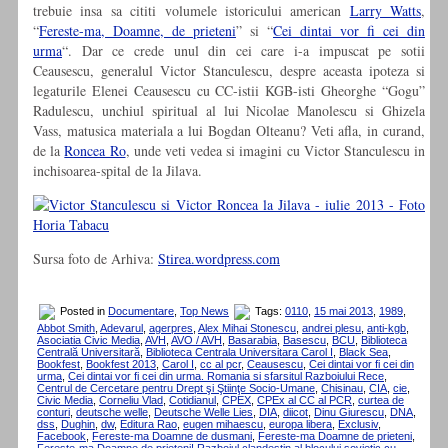
trebuie insa sa cititi volumele istoricului american
Larry Watts
,
“
Fereste-ma, Doamne, de prieteni
” si “
Cei dintai vor fi cei din
urma
“. Dar ce crede unul din cei care i-a impuscat pe sotii
Ceausescu, generalul Victor Stanculescu, despre aceasta ipoteza si
legaturile Elenei Ceausescu cu CC-istii KGB-isti Gheorghe “Gogu”
Radulescu, unchiul spiritual al lui Nicolae Manolescu si Ghizela
Vass, matusica materiala a lui Bogdan Olteanu? Veti afla, in curand,
de la
Roncea Ro
, unde veti vedea si imagini cu Victor Stanculescu in
inchisoarea-spital de la Jilava.
Sursa foto de Arhiva:
Stirea.wordpress.com
Posted in
Documentare
,
Top News
Tags:
0110
,
15 mai 2013
,
1989
,
Abbot Smith
,
Adevarul
,
agerpres
,
Alex Mihai Stonescu
,
andrei plesu
,
anti-kgb
,
Asociatia Civic Media
,
AVH
,
AVO / AVH
,
Basarabia
,
Basescu
,
BCU
,
Biblioteca
Centrală Universitară
,
Biblioteca Centrala Universitara Carol I
,
Black Sea
,
Bookfest
,
Bookfest 2013
,
Carol I
,
cc al pcr
,
Ceausescu
,
Cei dintai vor fi cei din
urma
,
Cei dintai vor fi cei din urma. Romania si sfarsitul Razboiului Rece
,
Centrul de Cercetare pentru Drept şi Ştiinţe Socio-Umane
,
Chisinau
,
CIA
,
cie
,
Civic Media
,
Corneliu Vlad
,
Cotidianul
,
CPEX
,
CPEx al CC al PCR
,
curtea de
conturi
,
deutsche welle
,
Deutsche Welle Lies
,
DIA
,
diicot
,
Dinu Giurescu
,
DNA
,
dss
,
Dughin
,
dw
,
Editura Rao
,
eugen mihaescu
,
europa libera
,
Exclusiv
,
Facebook
,
Fereste-ma Doamne de dusmani
,
Fereste-ma Doamne de prieteni
,