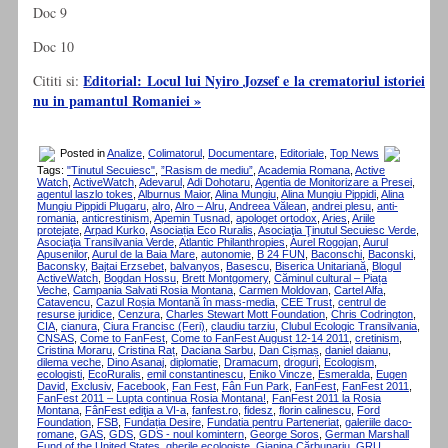
Doc 9
Doc 10
Editorial: Locul lui Nyiro Jozsef e la crematoriul istoriei
Cititi si:
nu in pamantul Romaniei »
Posted in
Analize
,
Colimatorul
,
Documentare
,
Editoriale
,
Top News
Tags:
"Tinutul Secuiesc"
,
”Rasism de mediu”
,
Academia Romana
,
Active
Watch
,
ActiveWatch
,
Adevarul
,
Adi Dohotaru
,
Agentia de Monitorizare a Presei
,
agentul laszlo tokes
,
Alburnus Maior
,
Alina Mungiu
,
Alina Mungiu Pippidi
,
Alina
Mungiu Pippidi Plugaru
,
alro
,
Alro – Alru
,
Andreea Vălean
,
andrei plesu
,
anti-
romania
,
anticrestinism
,
Apemin Tusnad
,
apologet ortodox
,
Aries
,
Ariile
protejate
,
Arpad Kurko
,
Asociația Eco Ruralis
,
Asociaţia Ţinutul Secuiesc Verde
,
Asociaţia Transilvania Verde
,
Atlantic Philanthropies
,
Aurel Rogojan
,
Aurul
Apusenilor
,
Aurul de la Baia Mare
,
autonomie
,
B 24 FUN
,
Baconschi
,
Baconski
,
Baconsky
,
Bajtai Erzsebet
,
balvanyos
,
Basescu
,
Biserica Unitariană
,
Blogul
ActiveWatch
,
Bogdan Hossu
,
Brett Montgomery
,
Căminul cultural – Piața
Veche
,
Campania Salvati Rosia Montana
,
Carmen Moldovan
,
Cartel Alfa
,
Catavencu
,
Cazul Roșia Montană în mass-media
,
CEE Trust
,
centrul de
resurse juridice
,
Cenzura
,
Charles Stewart Mott Foundation
,
Chris Codrington
,
CIA
,
cianura
,
Ciura Francisc (Feri)
,
claudiu tarziu
,
Clubul Ecologic Transilvania
,
CNSAS
,
Come to FanFest
,
Come to FanFest August 12-14 2011
,
cretinism
,
Cristina Moraru
,
Cristina Raț
,
Daciana Sarbu
,
Dan Cișmaș
,
daniel daianu
,
dilema veche
,
Dino Asanaj
,
diplomatie
,
Dramacum
,
droguri
,
Ecologism
,
ecologisti
,
EcoRuralis
,
emil constantinescu
,
Eniko Vincze
,
Esmeralda
,
Eugen
David
,
Exclusiv
,
Facebook
,
Fan Fest
,
Fân Fun Park
,
FanFest
,
FanFest 2011
,
FanFest 2011 – Lupta continua Rosia Montana!
,
FanFest 2011 la Rosia
Montana
,
FânFest ediţia a VI-a
,
fanfest.ro
,
fidesz
,
florin calinescu
,
Ford
Foundation
,
FSB
,
Fundația Desire
,
Fundatia pentru Parteneriat
,
galeriile daco-
romane
,
GAS
,
GDS
,
GDS - noul komintern
,
George Soros
,
German Marshall
Fund of the United States
,
gherile ecologiste
,
Gianina Cărbunariu
,
GRU
,