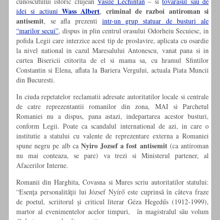
cunoscutului istoric clujean
Vasile Lechintan
– si
tovarasul sau de
Wass Albert
criminal de razboi antiroman si
idei si actiuni
,
antisemit
, se afla prezenti
intr-un grup statuar de busturi ale
“marilor secui”
, dispus in plin centrul orasului Odorheiu Secuiesc, in
pofida Legii care interzice acest tip de proslavire, aplicata cu osardie
la nivel national in cazul Maresalului Antonescu, vanat pana si in
curtea Bisericii ctitorita de el si mama sa, cu hramul Sfintilor
Constantin si Elena, aflata la Bariera Vergului, actuala Piata Muncii
din Bucuresti.
In ciuda repetatelor reclamatii adresate autoritatilor locale si centrale
de catre reprezentantii romanilor din zona, MAI si Parchetul
Romaniei nu a dispus, pana astazi, indepartarea acestor busturi,
conform Legii. Poate ca scandalul international de azi, in care o
institutie a statului cu valente de reprezentare externa a Romaniei
Nyiro Jozsef a fost antisemit
spune negru pe alb ca
(ca antiroman
nu mai conteaza, se pare) va trezi si Ministerul partener, al
Afacerilor Interne.
Romanii din Harghita, Covasna si Mures scriu autoritatilor statului:
“Esenţa personalităţii lui József Nyírő este cuprinsă în câteva fraze
de poetul, scriitorul şi criticul literar Géza Hegedűs (1912-1999),
martor al evenimentelor acelor timpuri, în magistralul său volum