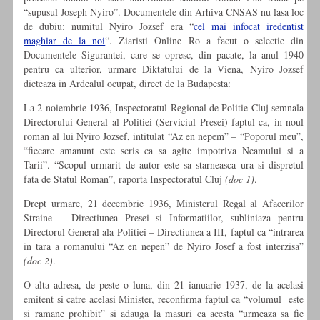
“supusul Joseph Nyiro”. Documentele din Arhiva CNSAS nu lasa loc
de dubiu: numitul Nyiro Jozsef era “
cel mai infocat iredentist
maghiar de la noi
“. Ziaristi Online Ro a facut o selectie din
Documentele Sigurantei, care se opresc, din pacate, la anul 1940
pentru ca ulterior, urmare Diktatului de la Viena, Nyiro Jozsef
dicteaza in Ardealul ocupat, direct de la Budapesta:
La 2 noiembrie 1936, Inspectoratul Regional de Politie Cluj semnala
Directorului General al Politiei (Serviciul Presei) faptul ca, in noul
roman al lui Nyiro Jozsef, intitulat “Az en nepem” – “Poporul meu”,
“fiecare amanunt este scris ca sa agite impotriva Neamului si a
Tarii”. “Scopul urmarit de autor este sa starneasca ura si dispretul
fata de Statul Roman”, raporta Inspectoratul Cluj
(doc 1)
.
Drept urmare, 21 decembrie 1936, Ministerul Regal al Afacerilor
Straine – Directiunea Presei si Informatiilor, subliniaza pentru
Directorul General ala Politiei – Directiunea a III, faptul ca “intrarea
in tara a romanului “Az en nepen” de Nyiro Josef a fost interzisa”
(doc 2)
.
O alta adresa, de peste o luna, din 21 ianuarie 1937, de la acelasi
emitent si catre acelasi Minister, reconfirma faptul ca “volumul este
si ramane prohibit” si adauga la masuri ca acesta “urmeaza sa fie