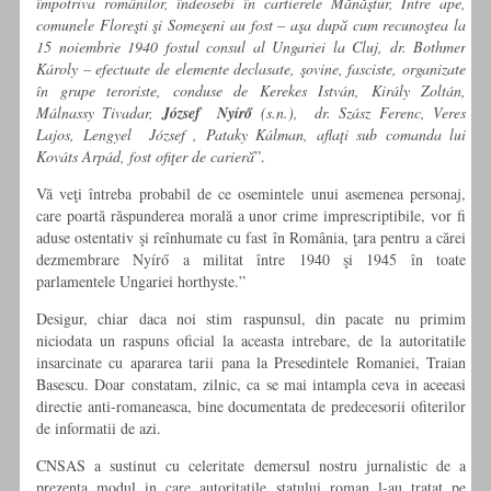
împotriva românilor, îndeosebi în cartierele Mănăştur, Între ape,
comunele Floreşti şi Someşeni au fost – aşa după cum recunoştea la
15 noiembrie 1940 fostul consul al Ungariei la Cluj, dr. Bothmer
Károly – efectuate de elemente declasate, şovine, fasciste, organizate
în grupe teroriste, conduse de Kerekes István, Király Zoltán,
Málnassy Tivadar,
József Nyírő
(s.n.), dr. Szász Ferenc, Veres
Lajos, Lengyel József , Pataky Kálman, aflaţi sub comanda lui
Kováts Arpád, fost ofiţer de carieră
”.
Vă veţi întreba probabil de ce osemintele unui asemenea personaj,
care poartă răspunderea morală a unor crime imprescriptibile, vor fi
aduse ostentativ şi reînhumate cu fast în România, ţara pentru a cărei
dezmembrare Nyírő a militat între 1940 şi 1945 în toate
parlamentele Ungariei horthyste.”
Desigur, chiar daca noi stim raspunsul, din pacate nu primim
niciodata un raspuns oficial la aceasta intrebare, de la autoritatile
insarcinate cu apararea tarii pana la Presedintele Romaniei, Traian
Basescu. Doar constatam, zilnic, ca se mai intampla ceva in aceeasi
directie anti-romaneasca, bine documentata de predecesorii ofiterilor
de informatii de azi.
CNSAS a sustinut cu celeritate demersul nostru jurnalistic de a
prezenta modul in care autoritatile statului roman l-au tratat pe