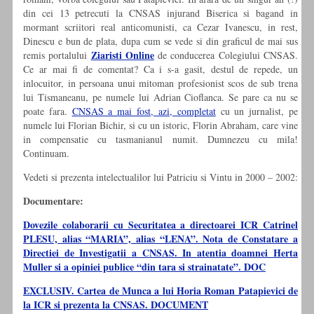
din cei 13 petrecuti la CNSAS injurand Biserica si bagand in
mormant scriitori real anticomunisti, ca Cezar Ivanescu, in rest,
Dinescu e bun de plata, dupa cum se vede si din graficul de mai sus
Ziaristi Online
remis portalului
de conducerea Colegiului CNSAS.
Ce ar mai fi de comentat? Ca i s-a gasit, destul de repede, un
inlocuitor, in persoana unui mitoman profesionist scos de sub trena
lui Tismaneanu, pe numele lui Adrian Cioflanca. Se pare ca nu se
poate fara.
CNSAS a mai fost, azi, completat
cu un jurnalist, pe
numele lui Florian Bichir, si cu un istoric, Florin Abraham, care vine
in compensatie cu tasmanianul numit. Dumnezeu cu mila!
Continuam.
Vedeti si prezenta intelectualilor lui Patriciu si Vintu in 2000 – 2002:
Documentare:
Dovezile colaborarii cu Securitatea a directoarei ICR Catrinel
PLESU, alias “MARIA”, alias “LENA”. Nota de Constatare a
Directiei de Investigatii a CNSAS. In atentia doamnei Herta
Muller si a opiniei publice “din tara si strainatate”. DOC
EXCLUSIV. Cartea de Munca a lui Horia Roman Patapievici de
la ICR si prezenta la CNSAS. DOCUMENT