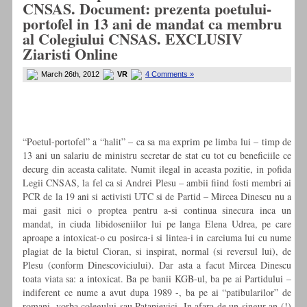
CNSAS. Document: prezenta poetului-
portofel in 13 ani de mandat ca membru
al Colegiului CNSAS. EXCLUSIV
Ziaristi Online
March 26th, 2012
VR
4 Comments »
“Poetul-portofel” a “halit” – ca sa ma exprim pe limba lui – timp de
13 ani un salariu de ministru secretar de stat cu tot cu beneficiile ce
decurg din aceasta calitate. Numit ilegal in aceasta pozitie, in pofida
Legii CNSAS, la fel ca si Andrei Plesu – ambii fiind fosti membri ai
PCR de la 19 ani si activisti UTC si de Partid – Mircea Dinescu nu a
mai gasit nici o proptea pentru a-si continua sinecura inca un
mandat, in ciuda libidoseniilor lui pe langa Elena Udrea, pe care
aproape a intoxicat-o cu posirca-i si lintea-i in carciuma lui cu nume
plagiat de la bietul Cioran, si inspirat, normal (si reversul lui), de
Plesu (conform Dinescoviciului). Dar asta a facut Mircea Dinescu
toata viata sa: a intoxicat. Ba pe banii KGB-ul, ba pe ai Partidului –
indiferent ce nume a avut dupa 1989 -, ba pe ai “patibularilor” de
romani, vorba colegului sau Patapievici. In afara de un singur an (!)