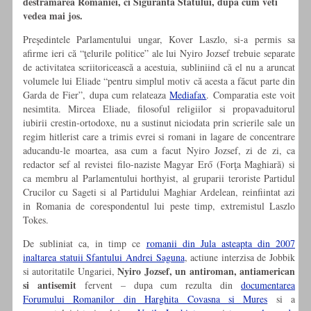
destramarea Romaniei
, ci Siguranta Statului, dupa cum veti
vedea mai jos.
Preşedintele Parlamentului ungar, Kover Laszlo, si-a permis sa
afirme ieri că “ţelurile politice” ale lui Nyiro Jozsef trebuie separate
de activitatea scriitoricească a acestuia, subliniind că el nu a aruncat
volumele lui Eliade “pentru simplul motiv că acesta a făcut parte din
Garda de Fier”, dupa cum relateaza
Mediafax
. Comparatia este voit
nesimtita. Mircea Eliade, filosoful religiilor si propavaduitorul
iubirii crestin-ortodoxe, nu a sustinut niciodata prin scrierile sale un
regim hitlerist care a trimis evrei si romani in lagare de concentrare
aducandu-le moartea, asa cum a facut Nyiro Jozsef, zi de zi, ca
redactor sef al revistei filo-naziste Magyar Erő (Forţa Maghiară) si
ca membru al Parlamentului horthyist, al gruparii teroriste Partidul
Crucilor cu Sageti si al Partidului Maghiar Ardelean, reinfiintat azi
in Romania de corespondentul lui peste timp, extremistul Laszlo
Tokes.
De subliniat ca, in timp ce
romanii din Jula asteapta din 2007
inaltarea statuii Sfantului Andrei Saguna
, actiune interzisa de Jobbik
Nyiro Jozsef, un antiroman, antiamerican
si autoritatile Ungariei,
si antisemit
fervent – dupa cum rezulta din
documentarea
Forumului Romanilor din Harghita Covasna si Mures
si a