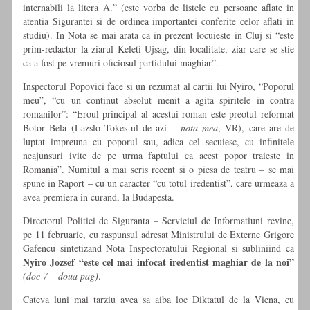
internabili la litera A.” (este vorba de listele cu persoane aflate in
atentia Sigurantei si de ordinea importantei conferite celor aflati in
studiu). In Nota se mai arata ca in prezent locuieste in Cluj si “este
prim-redactor la ziarul Keleti Ujsag, din localitate, ziar care se stie
ca a fost pe vremuri oficiosul partidului maghiar”.
Inspectorul Popovici face si un rezumat al cartii lui Nyiro, “Poporul
meu”, “cu un continut absolut menit a agita spiritele in contra
romanilor”: “Eroul principal al acestui roman este preotul reformat
Botor Bela (Lazslo Tokes-ul de azi –
nota mea
, VR), care are de
luptat impreuna cu poporul sau, adica cel secuiesc, cu infinitele
neajunsuri ivite de pe urma faptului ca acest popor traieste in
Romania”. Numitul a mai scris recent si o piesa de teatru – se mai
spune in Raport – cu un caracter “cu totul iredentist”, care urmeaza a
avea premiera in curand, la Budapesta.
Directorul Politiei de Siguranta – Serviciul de Informatiuni revine,
pe 11 februarie, cu raspunsul adresat Ministrului de Externe Grigore
Gafencu sintetizand Nota Inspectoratului Regional si subliniind ca
Nyiro Jozsef “este cel mai infocat iredentist maghiar de la noi”
(doc 7 – doua pag)
.
Cateva luni mai tarziu avea sa aiba loc Diktatul de la Viena, cu