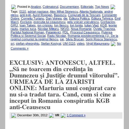
Posted in
Analize
,
Colimatorul
,
Documentare
,
Editoriale
,
Top News
Tags:
0110
,
adrian nastase
,
Alex Mihai Stonescu
,
Alianta Nationala
,
andrei
plesu
,
anti-kgb
,
Aurel Rogojan
,
Basescu
,
Conjuratii de la Tescani
,
Constantin
Dobre
,
Corneliu Turianu
,
Dan Voinea
,
die
,
Editura Politica
,
Editura Tehnica
,
Emil
Macri
,
Exclusiv
,
executia lui ceausescu
,
gelu voican voiculescu
,
Gorbaciov
,
GRU
,
Ioan Talpes
,
ion cristoiu
,
Ion Iliescu
,
Ion Ionita
,
Iulian Vlad
,
KGB
,
leonte
rautu
,
marius tuca
,
Nicolae Militaru
,
NKVD
,
Noua Romanie
,
Ovidiu Trasnea
,
Partidul National Roman
,
Patapievici
,
PDL
,
Procesul Ceausescu
,
Puterea
Politica si Sistemul Social
,
Radu Nicolae
,
Romania postdecembrista (1). De la
regimul comunist la regimul Iliescu
,
sie
,
Silviu Brucan
,
Sorin Rosca Stanescu
,
sri
,
stefan gheorghiu
,
Ştefan Kostyal
,
UM 0110
,
video
,
Virgil Magureanu
No
Comments »
EXCLUSIV: ANTONESCU, ALTFEL.
„Să ne toarcem din credinţa în
Dumnezeu şi Justiţie drumul viitorului”.
URMEAZA DE LA ZIARISTI
ONLINE: Marturia unui conjurat care
nu si-a tradat tara. Cand, cum si cine a
inceput in Romania conspiratia KGB
anti-Ceausescu
December 30th, 2012
VR
1 Comment »