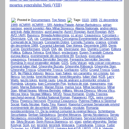
moartea generalului Nuţă (VIII)
Posted in
Documentare
,
Top News
Tags:
0110
,
1989
,
21 decembrie
1989
,
ACMRR
,
ACMRR – SRI
,
Adelina Palade
,
Adrian Barbulescu
,
adrian
nastase
,
agenti sovietici
,
Alex Mihai Stonescu
,
Alianta Nationala
,
andrei plesu
,
anti-kgb
,
Attila Verestoy
,
aurel agache
,
Aurel I Rogojan
,
Aurel Rogojan
,
AVH
,
AVO / AVH
,
Basescu
,
Brigada Antiterorista
,
cc al pcr
,
Ceausescu
,
Cercetare –
Diversiune
,
CIA
,
cie
,
Comisia pentru Cercetarea Evenimentelor din Decembrie
,
Conjuratii de la Tescani
,
Constantin Dobre
,
Corneliu Turianu
,
craiova
,
crimele
din decembrie 1989
,
Cuvantul Libertatii
,
Dan Voinea
,
Decembrie 1989
,
Denis
Currie
,
Dezinformare
,
DGIA
,
DIA
,
die
,
Diversiune
,
dss
,
Dumitru Coman
,
Editura
Politica
,
Editura Tehnica
,
Emil Macri
,
enclavizare
,
Eugen Trandafir Cotuna
,
europa libera
,
evenimentele din decembrie 89
,
Exclusiv
,
executia lui
ceausescu
,
Fereastra Serviciilor Secrete
,
Fereastra Serviciilor Secrete.
România în jocul strategiilor globale
,
GDS
,
Gelu Voican
,
gelu voican voiculescu
,
General Iulian Vlad
,
Gheorghe Buzatu
,
Gheorghe Răboacă
,
Gheorghe Stan
,
Gheorghe Trosca
,
Ghoerghe Trosca
,
Gorbaciov
,
GRU
,
Grupul Trosca
,
Guse
,
ICR
,
Ilie Plătică Vidovici
,
Iliescu
,
Ioan Talpes
,
ion caramitru
,
ion cristoiu
,
Ion
Iliescu
,
Ion Ionita
,
Ionel Aichimoaie
,
Ionel Alexandru
,
Iulian Vlad
,
KGB
,
Larry
Watts
,
laszlo tokes
,
leonte rautu
,
Liga de apãrare a drepturilor omului în
România
,
Liiceanu
,
loan Constantin Pop
,
lovitura de stat
,
magureanu
,
mai
,
mapn
,
Marga Bulugean
,
Marian Rizea
,
marius tuca
,
Mihai Iacobescu
,
Mihai
Stan
,
Mihail Neagu
,
Mihnea Berindei
,
militaru
,
Mircea Dinescu
,
Mircea Vîlcu
,
Mircea Voica
,
Nicolae Militaru
,
NKVD
,
Noua Romanie
,
Ovidiu Trasnea
,
parchetul general
,
Partidul National Roman
,
Patapievici
,
PDL
,
petre roman
,
Plesu
,
Popescu Necşeşti
,
Procesul Ceausescu
,
Puterea Politica si Sistemul
Social
,
Radu Nicolae
,
Radu Tinu
,
Raport
,
Raportul Comisiei Senatoriale privind
evenimentele din decembrie 1989
,
revolutia
,
revolutie
,
Romania
postdecembrista (1). De la regimul comunist la regimul Iliescu
,
Schimbarea
,
Securitatea
,
Şerban Săndulescu
,
Serghei Mesaros
,
Sergiu Nicolaescu
,
Sergiu
Nicolaescu -preşedinte
,
Serviciul D – Dezinformare
,
Serviciul independent D
,
sie
,
Silviu Brucan
,
Sorin Rosca Stanescu
,
sri
,
stasi
,
stefan gheorghiu
,
Ştefan
Kostyal
,
SUA
,
svr
,
teroristi
,
teroristii
,
timisoara
,
Transilvania
,
Trosca
,
Tudor
Octavian
,
tvr
,
UDMR
,
UM 0110
,
Unitatea Anti-KGB
,
URSS
,
USLA
,
Valentin