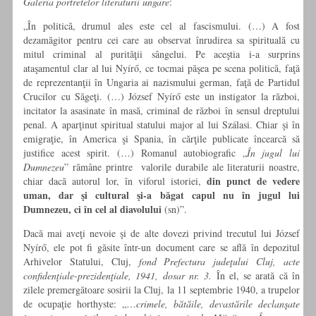
Galeria portretelor literaturii ungare
:
„În politică, drumul ales este cel al fascismului. (…) A fost
dezamăgitor pentru cei care au observat înrudirea sa spirituală cu
mitul criminal al purităţii sângelui. Pe aceştia i-a surprins
ataşamentul clar al lui Nyírő, ce tocmai păşea pe scena politică, faţă
de reprezentanţii în Ungaria ai nazismului german, faţă de Partidul
Crucilor cu Săgeţi. (…) József Nyírő este un instigator la război,
incitator la asasinate în masă, criminal de război în sensul dreptului
penal. A aparţinut spiritual statului major al lui Szálasi. Chiar şi în
emigraţie, în America şi Spania, în cărţile publicate încearcă să
justifice acest spirit. (…) Romanul autobiografic „
În jugul lui
Dumnezeu
” rămâne printre valorile durabile ale literaturii noastre,
din punct de vedere
chiar dacă autorul lor, în viforul istoriei,
uman, dar şi cultural şi-a băgat capul nu în jugul lui
Dumnezeu, ci în cel al diavolului
(sn)”.
Dacă mai aveţi nevoie şi de alte dovezi privind trecutul lui József
Nyírő, ele pot fi găsite într-un document care se află în depozitul
Arhivelor Statului, Cluj,
fond Prefectura judeţului Cluj, acte
confidenţiale-prezidenţiale, 1941, dosar nr. 3.
În el, se arată că în
zilele premergătoare sosirii la Cluj, la 11 septembrie 1940, a trupelor
de ocupaţie horthyste: „…
crimele, bătăile, devastările declanşate