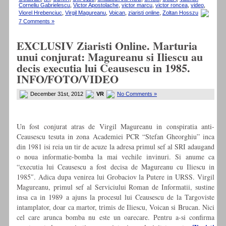
Corneliu Gabrielescu
,
Victor Apostolache
,
victor marcu
,
victor roncea
,
video
,
Viorel Hrebenciuc
,
Virgil Magureanu
,
Voican
,
ziaristi online
,
Zoltan Hosszu
7 Comments »
EXCLUSIV Ziaristi Online. Marturia
unui conjurat: Magureanu si Iliescu au
decis executia lui Ceausescu in 1985.
INFO/FOTO/VIDEO
December 31st, 2012
VR
No Comments »
Un fost conjurat atras de Virgil Magureanu in conspiratia anti-
Ceausescu tesuta in zona Academiei PCR “Stefan Gheorghiu” inca
din 1981 isi reia un tir de acuze la adresa primul sef al SRI adaugand
o noua informatie-bomba la mai vechile invinuri. Si anume ca
“executia lui Ceausescu a fost decisa de Magureanu cu Iliescu in
1985″. Adica dupa venirea lui Grobaciov la Putere in URSS. Virgil
Magureanu, primul sef al Serviciului Roman de Informatii, sustine
insa ca in 1989 a ajuns la procesul lui Ceausescu de la Targoviste
intamplator, doar ca martor, trimis de Iliescu, Voican si Brucan. Nici
cel care arunca bomba nu este un oarecare. Pentru a-si confirma