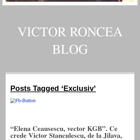
VICTOR RONCEA
BLOG
„ADEVARUL RAMANE, ORICARE AR FI SOARTA SLUJITORILOR SAI" – GH.
I. B.
Posts Tagged ‘Exclusiv’
“Elena Ceausescu, vector KGB”. Ce
crede Victor Stanculescu, de la Jilava,