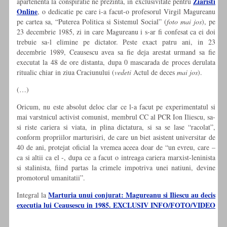
Ziaristi
apartenenta la conspiratie ne prezinta, in exclusivitate pentru
Online
, o dedicatie pe care i-a facut-o profesorul Virgil Magureanu
pe cartea sa, “Puterea Politica si Sistemul Social” (
foto mai jos
), pe
23 decembrie 1985, zi in care Magureanu i s-ar fi confesat ca ei doi
trebuie sa-l elimine pe dictator. Peste exact patru ani, in 23
decembrie 1989, Ceausescu avea sa fie deja arestat urmand sa fie
executat la 48 de ore distanta, dupa 0 mascarada de proces derulata
ritualic chiar in ziua Craciunului (
vedeti
Actul de deces
mai jos
).
(…)
Oricum, nu este absolut deloc clar ce l-a facut pe experimentatul si
mai varstnicul activist comunist, membrul CC al PCR Ion Iliescu, sa-
si riste cariera si viata, in plina dictatura, si sa se lase “racolat”,
conform propriilor marturisiri, de care un biet asistent universitar de
40 de ani, protejat oficial la vremea aceea doar de “un evreu, care –
ca si altii ca el -, dupa ce a facut o intreaga cariera marxist-leninista
si stalinista, fiind partas la crimele impotriva unei natiuni, devine
promotorul umanitatii”.
Marturia unui conjurat: Magureanu si Iliescu au decis
Integral la
executia lui Ceausescu in 1985. EXCLUSIV INFO/FOTO/VIDEO