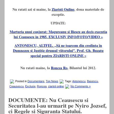
Nu ratati azi si maine, la
Ziaristi Online
, doua materiale de
exceptie.
UPDATE:
Marturia unui conjurat: Magureanu si Iliescu au decis executia
lui Ceausescu in 1985. EXCLUSIV INFO/FOTO/VIDEO »
ANTONESCU, ALTFEL. „Să ne toarcem din credinţa în
Dumnezeu şi Justiţie drumul viitorului”. Prof. Gh. Buzatu
special pentru ZIARISTI ONLINE »
Nu ratati maine, la
Roncea Ro
, Bilantul lui 2012.
Posted in
Documentare
,
Top News
Tags:
Antonescu
,
Basescu
,
Ceausescu
,
Exclusiv
,
Roncea
,
ziaristi online
No Comments »
DOCUMENTE: Nu Ceausescu si
Securitatea l-au urmarit pe Nyiro Jozsef,
ci Regele si Siguranta Statului.