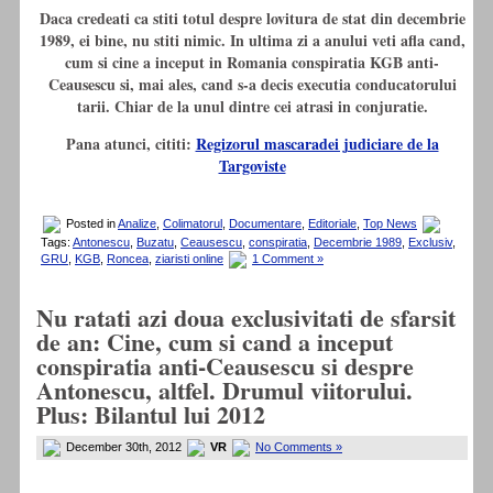
Daca credeati ca stiti totul despre lovitura de stat din decembrie
1989, ei bine, nu stiti nimic. In ultima zi a anului veti afla cand,
cum si cine a inceput in Romania conspiratia KGB anti-
Ceausescu si, mai ales, cand s-a decis executia conducatorului
tarii. Chiar de la unul dintre cei atrasi in conjuratie.
Pana atunci, cititi:
Regizorul mascaradei judiciare de la
Targoviste
Posted in
Analize
,
Colimatorul
,
Documentare
,
Editoriale
,
Top News
Tags:
Antonescu
,
Buzatu
,
Ceausescu
,
conspiratia
,
Decembrie 1989
,
Exclusiv
,
GRU
,
KGB
,
Roncea
,
ziaristi online
1 Comment »
Nu ratati azi doua exclusivitati de sfarsit
de an: Cine, cum si cand a inceput
conspiratia anti-Ceausescu si despre
Antonescu, altfel. Drumul viitorului.
Plus: Bilantul lui 2012
December 30th, 2012
VR
No Comments »