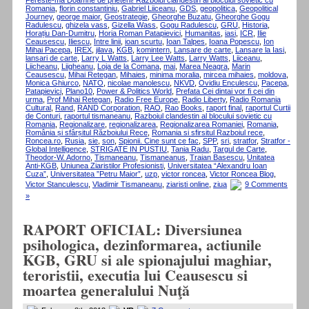
Fereste-ma Doamne de prieteni! Razboiul clandestin al blocului sovietic cu
Romania
,
florin constantiniu
,
Gabriel Liiceanu
,
GDS
,
geopolitica
,
Geopolitical
Journey
,
george maior
,
Geostrategie
,
Gheorghe Buzatu
,
Gheorghe Gogu
Radulescu
,
ghizela vass
,
Gizella Wass
,
Gogu Radulescu
,
GRU
,
Historia
,
Horațiu Dan-Dumitru
,
Horia Roman Patapievici
,
Humanitas
,
iasi
,
ICR
,
Ilie
Ceausescu
,
Iliescu
,
Intre linii
,
ioan scurtu
,
Ioan Talpes
,
Ioana Popescu
,
Ion
Mihai Pacepa
,
IREX
,
jilava
,
KGB
,
komintern
,
Lansare de carte
,
Lansare la Iasi
,
lansari de carte
,
Larry L Watts
,
Larry Lee Watts
,
Larry Watts
,
Liiceanu
,
Liicheanu
,
Liigheanu
,
Loja de la Comana
,
mai
,
Marea Neagra
,
Marin
Ceausescu
,
Mihai Retegan
,
Mihaies
,
minima moralia
,
mircea mihaies
,
moldova
,
Monica Ghiurco
,
NATO
,
nicolae manolescu
,
NKVD
,
Ovidiu Enculescu
,
Pacepa
,
Patapievici
,
Plano10
,
Power & Politics World
,
Prefata Cei dintai vor fi cei din
urma
,
Prof Mihai Retegan
,
Radio Free Europe
,
Radio Liberty
,
Radio Romania
Cultural
,
Rand
,
RAND Corporation
,
RAO
,
Rao Books
,
raport final
,
raportul Curtii
de Conturi
,
raportul tismaneanu
,
Razboiul clandestin al blocului sovietic cu
Romania
,
Regionalizare
,
regionalizarea
,
Regionalizarea Romaniei
,
Romania
,
România și sfârșitul Războiului Rece
,
Romania si sfirsitul Razboiul rece
,
Roncea.ro
,
Rusia
,
sie
,
son
,
Spionii. Cine sunt ce fac
,
SPP
,
sri
,
stratfor
,
Stratfor -
Global Intelligence
,
STRIGATE IN PUSTIU
,
Tania Radu
,
Targul de Carte
,
Theodor-W. Adorno
,
Tismaneanu
,
Tismaneanus
,
Traian Basescu
,
Unitatea
Anti-KGB
,
Uniunea Ziaristilor Profesionisti
,
Universitatea “Alexandru Ioan
Cuza”
,
Universitatea ”Petru Maior”
,
uzp
,
victor roncea
,
Victor Roncea Blog
,
Victor Stanculescu
,
Vladimir Tismaneanu
,
ziaristi online
,
ziua
9 Comments
»
RAPORT OFICIAL: Diversiunea
psihologica, dezinformarea, actiunile
KGB, GRU si ale spionajului maghiar,
teroristii, executia lui Ceausescu si
moartea generalului Nuţă