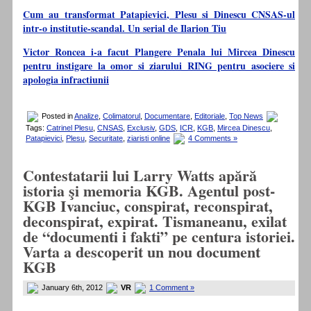
Cum au transformat Patapievici, Plesu si Dinescu CNSAS-ul
intr-o institutie-scandal. Un serial de Ilarion Tiu
Victor Roncea i-a facut Plangere Penala lui Mircea Dinescu
pentru instigare la omor si ziarului RING pentru asociere si
apologia infractiunii
Posted in
Analize
,
Colimatorul
,
Documentare
,
Editoriale
,
Top News
Tags:
Catrinel Plesu
,
CNSAS
,
Exclusiv
,
GDS
,
ICR
,
KGB
,
Mircea Dinescu
,
Patapievici
,
Plesu
,
Securitate
,
ziaristi online
4 Comments »
Contestatarii lui Larry Watts apără
istoria şi memoria KGB. Agentul post-
KGB Ivanciuc, conspirat, reconspirat,
deconspirat, expirat. Tismaneanu, exilat
de “documenti i fakti” pe centura istoriei.
Varta a descoperit un nou document
KGB
January 6th, 2012
VR
1 Comment »