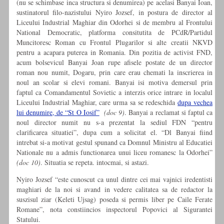
(nu se schimbase inca structura si denumirea) pe acelasi Banyai Ioan,
sustinatorul filo-nazistului Nyiro Jozsef, in postura de director al
Liceului Industrial Maghiar din Odorhei si de membru al Frontului
National Democratic, platforma consitutita de PCdR/Partidul
Muncitoresc Roman cu Frontul Plugarilor si alte creatii NKVD
pentru a acapara puterea in Romania. Din pozitia de activist FND,
acum bolsevicul Banyai Joan rupe afisele postate de un director
roman nou numit, Dogaru, prin care erau chemati la inscrierea in
noul an scolar si elevi romani. Banyai isi motiva demersul prin
faptul ca Comandamentul Sovietic a interzis orice intrare in localul
Liceului Industrial Maghiar, care urma sa se redeschida
dupa vechea
lui denumire, de “St O Iosif”
(doc 9)
. Banyai a reclamat si faptul ca
noul director numit nu s-a prezentat la sediul FDN “pentru
clarificarea situatiei”, dupa cum a solicitat el. “Dl Banyai fiind
intrebat si-a motivat gestul spunand ca Domnul Ministru al Educatiei
Nationale nu a admis functionarea unui liceu romanesc la Odorhei”
(doc 10)
. Situatia se repeta. intocmai, si astazi.
Nyiro Jozsef “este cunoscut ca unul dintre cei mai vajnici iredentisti
maghiari de la noi si avand in vedere calitatea sa de redactor la
suszisul ziar (Keleti Ujsag) poseda si permis liber pe Caile Ferate
Romane”, nota constiincios inspectorul Popovici al Sigurantei
Statului.