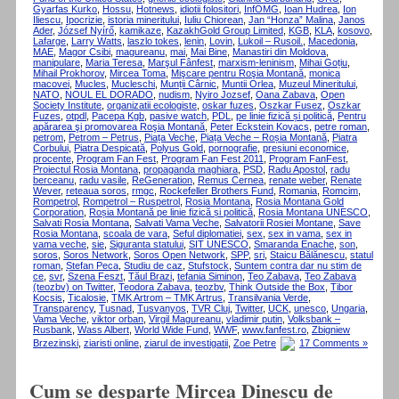
Gyarfas Kurko
,
Hossu
,
Hotnews
,
idiotii folositori
,
InfOMG
,
Ioan Hudrea
,
Ion
Iliescu
,
Ipocrizie
,
istoria mineritului
,
Iuliu Chiorean
,
Jan “Honza” Malina
,
Janos
Ader
,
József Nyírő
,
kamikaze
,
KazakhGold Group Limited
,
KGB
,
KLA
,
kosovo
,
Lafarge
,
Larry Watts
,
laszlo tokes
,
lenin
,
Lovin
,
Lukoil – Rusoil.
,
Macedonia
,
MAE
,
Magor Csibi
,
magureanu
,
mai
,
Mai Bine
,
Manastiri din Moldova
,
manipulare
,
Maria Teresa
,
Marşul Fânfest
,
marxism-leninism
,
Mihai Goțiu
,
Mihail Prokhorov
,
Mircea Toma
,
Mişcare pentru Roşia Montană
,
monica
macovei
,
Mucles
,
Mucleschi
,
Munții Cârnic
,
Muntii Orlea
,
Muzeul Mineritului
,
NATO
,
NOUL EL DORADO
,
nudism
,
Nyiro Jozsef
,
Oana Zabava
,
Open
Society Institute
,
organizatii ecologiste
,
oskar fuzes
,
Oszkar Fusez
,
Oszkar
Fuzes
,
otpdl
,
Pacepa Kgb
,
pasive watch
,
PDL
,
pe linie fizică și politică
,
Pentru
apărarea şi promovarea Roşia Montană
,
Peter Eckstein Kovacs
,
petre roman
,
petrom
,
Petrom – Petrus
,
Piața Veche
,
Piața Veche – Roșia Montană
,
Piatra
Corbului
,
Piatra Despicată
,
Polyus Gold
,
pornografie
,
presiuni economice
,
procente
,
Program Fan Fest
,
Program Fan Fest 2011
,
Program FanFest
,
Proiectul Rosia Montana
,
propaganda maghiara
,
PSD
,
Radu Apostol
,
radu
berceanu
,
radu vasile
,
ReGeneration
,
Remus Cernea
,
renate weber
,
Renate
Wever
,
reteaua soros
,
rmgc
,
Rockefeller Brothers Fund
,
Romania
,
Romcim
,
Rompetrol
,
Rompetrol – Ruspetrol
,
Rosia Montana
,
Rosia Montana Gold
Corporation
,
Roșia Montană pe linie fizică și politică
,
Rosia Montana UNESCO
,
Salvati Rosia Montana
,
Salvati Vama Veche
,
Salvatorii Rosiei Montane
,
Save
Rosia Montana
,
scoala de vara
,
Seful diplomatiei
,
sex
,
sex in vama
,
sex in
vama veche
,
sie
,
Siguranta statului
,
SIT UNESCO
,
Smaranda Enache
,
son
,
soros
,
Soros Network
,
Soros Open Network
,
SPP
,
sri
,
Staicu Bălănescu
,
statul
roman
,
Ștefan Peca
,
Studiu de caz
,
Stufstock
,
Suntem contra dar nu stim de
ce
,
svr
,
Szena Feszt
,
Tăul Brazi
,
tefania Siminon
,
Teo Zabava
,
Teo Zabava
(teozbv) on Twitter
,
Teodora Zabava
,
teozbv
,
Think Outside the Box
,
Tibor
Kocsis
,
Ticalosie
,
TMK Artrom – TMK Artrus
,
Transilvania Verde
,
Transparency
,
Tusnad
,
Tusvanyos
,
TVR Cluj
,
Twitter
,
UCK
,
unesco
,
Ungaria
,
Vama Veche
,
viktor orban
,
Virgil Magureanu
,
vladimir putin
,
Volksbank –
Rusbank
,
Wass Albert
,
World Wide Fund
,
WWF
,
www.fanfest.ro
,
Zbigniew
Brzezinski
,
ziaristi online
,
ziarul de investigatii
,
Zoe Petre
17 Comments »
Cum se desparte Mircea Dinescu de