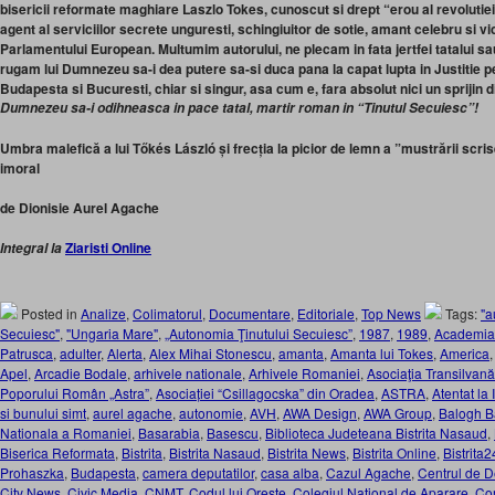
bisericii reformate maghiare Laszlo Tokes, cunoscut si drept “erou al revolutiei”
agent al serviciilor secrete unguresti, schingiuitor de sotie, amant celebru si vi
Parlamentului European. Multumim autorului, ne plecam in fata jertfei tatalui sa
rugam lui Dumnezeu sa-i dea putere sa-si duca pana la capat lupta in Justitie pe
Budapesta si Bucuresti, chiar si singur, asa cum e, fara absolut nici un sprijin 
Dumnezeu sa-i odihneasca in pace tatal, martir roman in “Tinutul Secuiesc”!
Umbra malefică a lui Tőkés László și frecția la picior de lemn a ”mustrării scri
imoral
de Dionisie Aurel Agache
Ziaristi Online
Integral la
Posted in
Analize
,
Colimatorul
,
Documentare
,
Editoriale
,
Top News
Tags:
"a
Secuiesc"
,
"Ungaria Mare"
,
„Autonomia Ţinutului Secuiesc”
,
1987
,
1989
,
Academi
Patrusca
,
adulter
,
Alerta
,
Alex Mihai Stonescu
,
amanta
,
Amanta lui Tokes
,
America
Apel
,
Arcadie Bodale
,
arhivele nationale
,
Arhivele Romaniei
,
Asociaţia Transilvană
Poporului Român „Astra”
,
Asociației “Csillagocska” din Oradea
,
ASTRA
,
Atentat la 
si bunului simt
,
aurel agache
,
autonomie
,
AVH
,
AWA Design
,
AWA Group
,
Balogh B
Nationala a Romaniei
,
Basarabia
,
Basescu
,
Biblioteca Judeteana Bistrita Nasaud
,
Biserica Reformata
,
Bistrita
,
Bistrita Nasaud
,
Bistrita News
,
Bistrita Online
,
Bistrita2
Prohaszka
,
Budapesta
,
camera deputatilor
,
casa alba
,
Cazul Agache
,
Centrul de 
City News
,
Civic Media
,
CNMT
,
Codul lui Oreste
,
Colegiul National de Aparare
,
Com