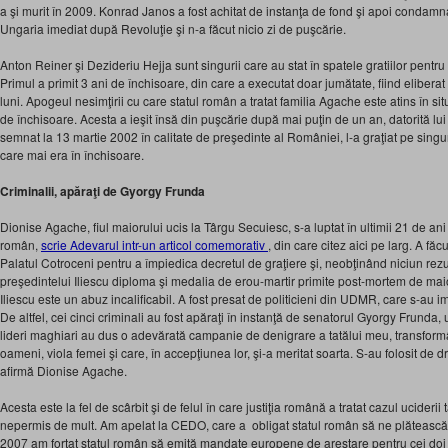
a şi murit în 2009. Konrad Janos a fost achitat de instanţa de fond şi apoi condamnat
Ungaria imediat după Revoluţie şi n-a făcut nicio zi de puşcărie.
Anton Reiner şi Dezideriu Hejja sunt singurii care au stat în spatele gratiilor pent
Primul a primit 3 ani de închisoare, din care a executat doar jumătate, fiind elibera
luni. Apogeul nesimţirii cu care statul român a tratat familia Agache este atins în si
de închisoare. Acesta a ieşit însă din puşcărie după mai puţin de un an, datorită lui 
semnat la 13 martie 2002 în calitate de preşedinte al României, l-a graţiat pe singu
care mai era în închisoare.
Criminalii, apăraţi de Gyorgy Frunda
Dionise Agache, fiul maiorului ucis la Târgu Secuiesc, s-a luptat în ultimii 21 de ani 
român,
scrie Adevarul intr-un articol comemorativ
, din care citez aici pe larg. A f
Palatul Cotroceni pentru a împiedica decretul de graţiere şi, neobţinând niciun rezulta
preşedintelui Iliescu diploma şi medalia de erou-martir primite post-mortem de mai
Iliescu este un abuz incalificabil. A fost presat de politicieni din UDMR, care s-au imp
De altfel, cei cinci criminali au fost apăraţi în instanţă de senatorul Gyorgy Frunda, u
lideri maghiari au dus o adevărată campanie de denigrare a tatălui meu, transfor
oameni, viola femei şi care, în accepţiunea lor, şi-a meritat soarta. S-au folosit de d
afirmă Dionise Agache.
Acesta este la fel de scârbit şi de felul în care justiţia română a tratat cazul uciderii
nepermis de mult. Am apelat la CEDO, care a obligat statul român să ne plăteasc
2007 am forţat statul român să emită mandate europene de arestare pentru cei doi