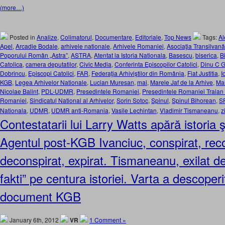
(more…)
Posted in
Analize
,
Colimatorul
,
Documentare
,
Editoriale
,
Top News
Tags:
Al
Apel
,
Arcadie Bodale
,
arhivele nationale
,
Arhivele Romaniei
,
Asociaţia Transilvană
Poporului Român „Astra”
,
ASTRA
,
Atentat la Istoria Nationala
,
Basescu
,
biserica
,
B
Catolica
,
camera deputatilor
,
Civic Media
,
Conferinta Episcopilor Catolici
,
Dinu C G
Dobrincu
,
Episcopi Catolici
,
FAR
,
Federaţia Arhiviştilor din România
,
Fiat Justitia
,
I
KGB
,
Legea Arhivelor Nationale
,
Lucian Muresan
,
mai
,
Marele Jaf de la Arhive
,
Mar
Nicolae Balint
,
PDL-UDMR
,
Presedintele Romaniei
,
Presedintele Romaniei Traian
Romaniei
,
Sindicatul National al Arhivelor
,
Sorin Sotoc
,
Spinul
,
Spinul Bihorean
,
S
Nationala
,
UDMR
,
UDMR anti-Romania
,
Vasile Lechintan
,
Vladimir Tismaneanu
,
z
Contestatarii lui Larry Watts apără istori
Agentul post-KGB Ivanciuc, conspirat, reco
deconspirat, expirat. Tismaneanu, exilat d
fakti” pe centura istoriei. Varta a descoper
document KGB
January 6th, 2012
VR
1 Comment »