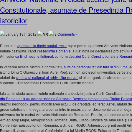
Constitutionale, asumate de Presedintia R
istoricilor
January 13th, 2012
VR
8 Comments »
Dupa cum
apreciam la finele anului trecut
, lupta pentru apararea Arhivelor Nation
batalie castigata, cand
Presedintia Romaniei
a luat nota de declararea proiectul
Arhivelor
ca fiind neconstitutional, conform deciziei Curtii Constitutionale a Romani
In vederea acestei victorii a normalitatii,
sute de personalitati din tara si din lume
, 
istorici Dinu C Giurescu si Ioan Aurel Pop), scriitori, profesori universitari, cercetatori
alaturi de
sindicatul national al arhivistilor romani
si alte organizatii civice romanest
supreme – Presedintelui Romaniei si Curtii Constitutionale.
Iata ca, in ciuda acestei vointe nationale si a deciziei juste a Curtii Constitutionale,
din Romania i s-au adresat printr-o Scrisoare Deschisa presedintelui Traian Bases
dreptul neortodox, pentru modificarea actului de dreptate legiferat. Astfel, alaturi d
greco-catolice din intrega tara cer sa intre in posesia unor documente care tin deja
arhivarea lor in cadrul Arhivelor Nationale ale Romaniei. Practic, sub semnaturi
Arhiepiscop Major, Arhiepiscopia Română Unită, Greco-Catolică de Alba Iulia şi Făg
Conferintei Episcopilor din Romania, a dr. Ioan ROBU, Arhiepiscop şi mitropolit 
Bucureşti, vicepreşedinte al Conferintei si a lui Martin ROOS, Episcop de Timişoar