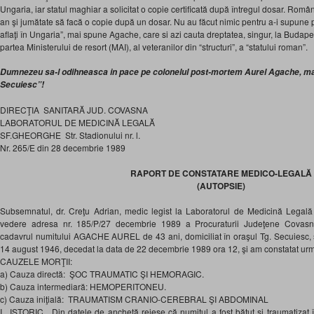
Ungaria, iar statul maghiar a solicitat o copie certificată după întregul dosar. Români
an şi jumătate să facă o copie după un dosar. Nu au făcut nimic pentru a-i supune
aflaţi în Ungaria”, mai spune Agache, care si azi cauta dreptatea, singur, la Budapes
partea Ministerului de resort (MAI), al veteranilor din “structuri”, a “statului roman”.
Dumnezeu sa-l odihneasca in pace pe colonelul post-mortem Aurel Agache, mar
Secuiesc”!
DIRECŢIA SANITARĂ JUD. COVASNA
LABORATORUL DE MEDICINĂ LEGALĂ
SF.GHEORGHE Str. Stadionului nr. l.
Nr. 265/E din 28 decembrie 1989
RAPORT DE CONSTATARE MEDICO-LEGALĂ
(AUTOPSIE)
Subsemnatul, dr. Creţu Adrian, medic legist la Laboratorul de Medicină Legal
vedere adresa nr. 185/P/27 decembrie 1989 a Procuraturii Judeţene Covasn
cadavrul numitului AGACHE AUREL de 43 ani, domiciliat în oraşul Tg. Secuiesc, str
14 august 1946, decedat la data de 22 decembrie 1989 ora 12, şi am constatat urm
CAUZELE MORŢII:
a) Cauza directă: ŞOC TRAUMATIC ŞI HEMORAGIC.
b) Cauza intermediară: HEMOPERITONEU.
c) Cauza iniţială: TRAUMATISM CRANIO-CEREBRAL ŞI ABDOMINAL
I. ISTORIC. Din datele de anchetă reiese că numitul a fost bătut şi traumatizat î