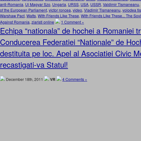
anti-Romania
,
Uj Magyar Szo
,
Ungaria
,
URSS
,
USA
,
USSR
,
Valdimir Tismaneanu
,
of the European Parliament
,
victor roncea
,
video
,
Vladimir Tismaneanu
,
volodea t
Warshaw Pact
,
Watts
,
With Friends Like These
,
With Friends Like These... The Sov
Against Romania
,
ziaristi online
1 Comment »
Echipa “nationala” de hochei a Romaniei tr
Conducerea Federatiei “Nationale” de Hoch
destituita pe loc. Apel al Asociatiei Civic 
recastigati-va Statul!
December 18th, 2011
VR
4 Comments »