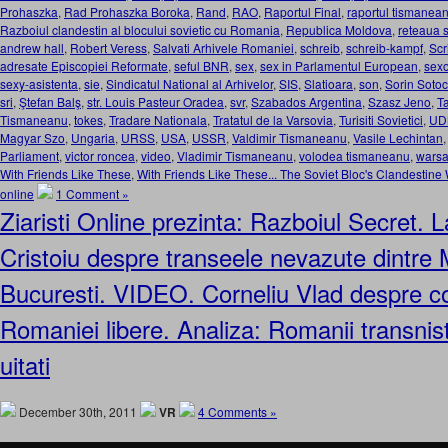
Prohaszka
,
Rad Prohaszka Boroka
,
Rand
,
RAO
,
Raportul Final
,
raportul tismanea
Razboiul clandestin al blocului sovietic cu Romania
,
Republica Moldova
,
reteaua 
andrew hall
,
Robert Veress
,
Salvati Arhivele Romaniei
,
schreib
,
schreib-kampf
,
Scr
adresate Episcopiei Reformate
,
seful BNR
,
sex
,
sex in Parlamentul European
,
sexo
sexy-asistenta
,
sie
,
Sindicatul National al Arhivelor
,
SIS
,
Slatioara
,
son
,
Sorin Sotoc
sri
,
Ştefan Balş
,
str. Louis Pasteur Oradea
,
svr
,
Szabados Argentina
,
Szasz Jeno
,
T
Tismaneanu
,
tokes
,
Tradare Nationala
,
Tratatul de la Varsovia
,
Turisiti Sovietici
,
UD
Magyar Szo
,
Ungaria
,
URSS
,
USA
,
USSR
,
Valdimir Tismaneanu
,
Vasile Lechintan
Parliament
,
victor roncea
,
video
,
Vladimir Tismaneanu
,
volodea tismaneanu
,
warsa
With Friends Like These
,
With Friends Like These... The Soviet Bloc's Clandestin
online
1 Comment »
Ziaristi Online prezinta: Razboiul Secret. L
Cristoiu despre transeele nevazute dintre
Bucuresti. VIDEO. Corneliu Vlad despre c
Romaniei libere. Analiza: Romanii transnistr
uitati
December 30th, 2011
VR
4 Comments »