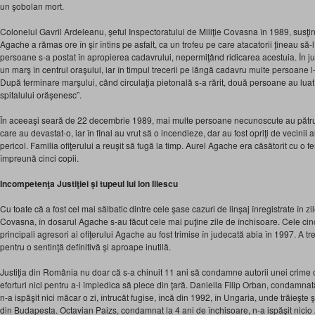
un şobolan mort.
Colonelul Gavril Ardeleanu, şeful Inspectoratului de Miliţie Covasna în 1989, susţin
Agache a rămas ore în şir întins pe asfalt, ca un trofeu pe care atacatorii ţineau să
persoane s-a postat în apropierea cadavrului, nepermiţând ridicarea acestuia. În jur
un marş în centrul oraşului, iar în timpul trecerii pe lângă cadavru multe persoane l-
După terminare marşului, când circulaţia pietonală s-a rărit, două persoane au luat
spitalului orăşenesc”.
În aceeaşi seară de 22 decembrie 1989, mai multe persoane necunoscute au pătru
care au devastat-o, iar în final au vrut să o incendieze, dar au fost opriţi de vecinii
pericol. Familia ofiţerului a reuşit să fugă la timp. Aurel Agache era căsătorit cu o
împreună cinci copii.
Incompetenţa Justiţiei şi tupeul lui Ion Iliescu
Cu toate că a fost cel mai sălbatic dintre cele şase cazuri de linşaj înregistrate în zi
Covasna, în dosarul Agache s-au făcut cele mai puţine zile de închisoare. Cele cinc
principali agresori ai ofiţerului Agache au fost trimise în judecată abia în 1997. A tr
pentru o sentinţă definitivă şi aproape inutilă.
Justiţia din România nu doar că s-a chinuit 11 ani să condamne autorii unei crime 
eforturi nici pentru a-i împiedica să plece din ţară. Daniella Filip Orban, condamnat
n-a ispăşit nici măcar o zi, întrucât fugise, încă din 1992, în Ungaria, unde trăieşte 
din Budapesta. Octavian Paizs, condamnat la 4 ani de închisoare, n-a ispăşit nicio z