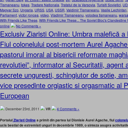
Tismaneanu
,
tokes
,
Tradare Nationala
,
Tratatul de la Varsovia
,
Turisiti Sovietici
,
UD
Magyar Szo
,
Ungaria
,
URSS
,
USA
,
USSR
,
Valdimir Tismaneanu
,
Vasile Lechintan
Parliament
,
victor roncea
,
video
,
Vladimir Tismaneanu
,
volodea tismaneanu
,
warsa
With Friends Like These
,
With Friends Like These... The Soviet Bloc's Clandestin
online
No Comments »
Exclusiv Ziaristi Online: Umbra malefică a 
Fiul colonelului post-mortem Aurel Agache 
pastorul imoral al bisericii reformate maghi
revolutiei”, informator al Securitatii, agent a
secrete unguresti, schingiutor de sotie, am
vice presedinte orgiastic si orgasmatic al 
European
December 23rd, 2011
VR
4 Comments »
Portalul
Ziaristi Online
a primit din partea lui Dionisie Aurel Agache, fiul
colonel
ucis bestial de extremisti unguri in decembrie 1989, o sinteza asupra activitati