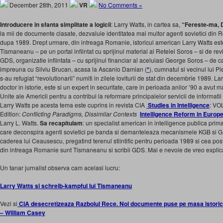
December 28th, 2011
VR
No Comments »
Introducere in sfanta simplitate a logicii
: Larry Watts, in cartea sa,
“Fereste-ma, 
la mii de documente clasate, dezvaluie identitatea mai multor agenti sovietici din Ro
dupa 1989. Drept urmare, din intreaga Romanie, istoricul american Larry Watts est
Tismaneanu – pe un portal infiintat cu sprijinul material al Retelei Soros – si de rev
GDS, organizatie infiintata – cu sprijinul financiar al aceluiasi George Soros – de ca
impreuna cu Silviu Brucan, acasa la Ascanio Damian (
*
), cumnatul si vecinul lui P
s-au refugiat “revolutionarii” numiti in zilele loviturii de stat din decembrie 1989. La
doctor in istorie, este si un expert in securitate, care in perioada anilor ’90 a avut m
Unite ale Americii pentru a contribui la reformare principalelor servicii de informati
Larry Watts pe acesta tema este cuprins in revista CIA
Studies in Intelligence
: VO
Edition:
Conflicting Paradigms, Dissimilar Contexts
Intelligence Reform in Euro
Larry L. Watts.
Sa recapitulam
: un specialist american in intelligence publica pri
care deconspira agenti sovietici pe banda si demanteleaza mecanismele KGB si 
caderea lui Ceausescu, pregatind terenul stiintific pentru perioada 1989 si cea post-
din intreaga Romanie sunt Tismaneanu si scribii GDS. Mai e nevoie de vreo explic
Un tanar jurnalist observa cam acelasi lucru:
Larry Watts si schreib-kampful lui Tismaneanu
Vezi si
CIA desecretizeaza Razboiul Rece. Noi documente puse pe masa istorici
– William Casey