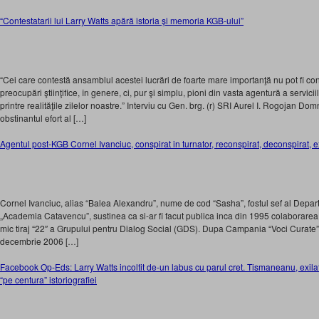
“Contestatarii lui Larry Watts apără istoria şi memoria KGB-ului”
“Cei care contestă ansamblul acestei lucrări de foarte mare importanţă nu pot fi consid
preocupări ştiinţifice, în genere, ci, pur şi simplu, pioni din vasta agentură a servicii
printre realităţile zilelor noastre.” Interviu cu Gen. brg. (r) SRI Aurel I. Rogojan D
obstinantul efort al […]
Agentul post-KGB Cornel Ivanciuc, conspirat in turnator, reconspirat, deconspirat, e
Cornel Ivanciuc, alias “Balea Alexandru”, nume de cod “Sasha”, fostul sef al Depart
„Academia Catavencu”, sustinea ca si-ar fi facut publica inca din 1995 colaborarea 
mic tiraj “22″ a Grupului pentru Dialog Social (GDS). Dupa Campania “Voci Curate” 
decembrie 2006 […]
Facebook Op-Eds: Larry Watts incoltit de-un labus cu parul cret. Tismaneanu, exilat
“pe centura” istoriografiei