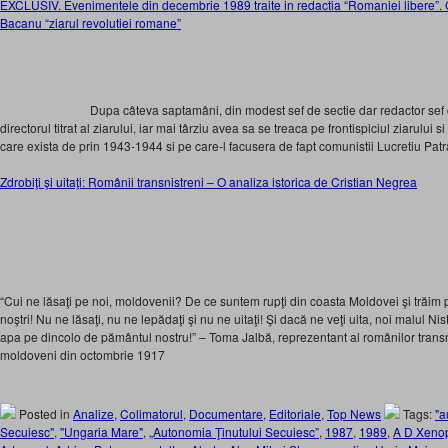
EXCLUSIV. Evenimentele din decembrie 1989 traite in redactia “Romaniei libere”. 
Bacanu “ziarul revolutiei romane”
Dupa câteva saptamâni, din modest sef de sectie dar redactor sef
directorul titrat al ziarului, iar mai târziu avea sa se treaca pe frontispiciul ziarului s
care exista de prin 1943-1944 si pe care-l facusera de fapt comunistii Lucretiu Patr
Zdrobiţi şi uitaţi: Românii transnistreni – O analiza istorica de Cristian Negrea
“Cui ne lăsaţi pe noi, moldovenii? De ce suntem rupţi din coasta Moldovei şi trăim pe
noştri! Nu ne lăsaţi, nu ne lepădaţi şi nu ne uitaţi! Şi dacă ne veţi uita, noi malul Ni
apa pe dincolo de pământul nostru!” – Toma Jalbă, reprezentant al românilor transn
moldoveni din octombrie 1917
Posted in
Analize
,
Colimatorul
,
Documentare
,
Editoriale
,
Top News
Tags:
"a
Secuiesc"
,
"Ungaria Mare"
,
„Autonomia Ţinutului Secuiesc”
,
1987
,
1989
,
A D Xeno