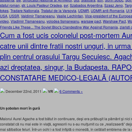
statul roman
,
str. Louis Pasteur Oradea
,
svr
,
Szabados Argentina
,
Szasz Jeno
,
Targ
tokes
,
Tradare Nationala
,
Tratatul de la Varsovia
,
UDMR
,
UDMR anti-Romania
,
Uj 
USA
,
USSR
,
Valdimir Tismaneanu
,
Vasile Lechintan
,
Vice-president of the Europe
video
,
Vladimir Tismaneanu
,
volodea tismaneanu
,
warsaw pact
,
Warshaw Pact
,
Wa
Friends Like These... The Soviet Bloc's Clandestine War Against Romania
,
ziaristi
Cum a fost ucis colonelul post-mortem Au
catre unii dintre fratii nostri unguri, in urm
plin centrul orasului Targu Secuiesc. Agache
azi dreptatea, singur, la Budapesta. RA
CONSTATARE MEDICO-LEGALĂ (AUTOP
December 22nd, 2011
VR
6 Comments »
Un şobolan mort în gură
Maiorul Aurel Agache a fost bătut în continuare, deşi era prăbuşit la pământ şi ni
constatat că nu mai este în viaţă, agresorii nu s-au mulţumit cu ce „realizaseră” deja,
mai sălbatice feluri. Într-un ochi i-a fost înfiptă o monedă, în celălalt emblema de la 