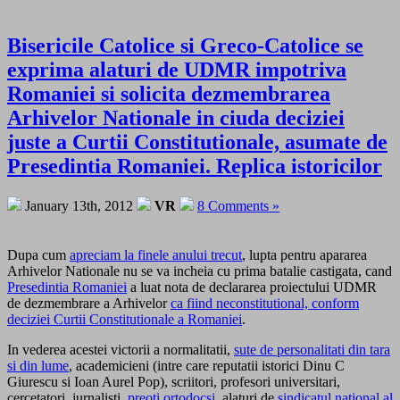
Bisericile Catolice si Greco-Catolice se
exprima alaturi de UDMR impotriva
Romaniei si solicita dezmembrarea
Arhivelor Nationale in ciuda deciziei
juste a Curtii Constitutionale, asumate de
Presedintia Romaniei. Replica istoricilor
January 13th, 2012
VR
8 Comments »
Dupa cum
apreciam la finele anului trecut
, lupta pentru apararea
Arhivelor Nationale nu se va incheia cu prima batalie castigata, cand
Presedintia Romaniei
a luat nota de declararea proiectului UDMR
de dezmembrare a Arhivelor
ca fiind neconstitutional, conform
deciziei Curtii Constitutionale a Romaniei
.
In vederea acestei victorii a normalitatii,
sute de personalitati din tara
si din lume
, academicieni (intre care reputatii istorici Dinu C
Giurescu si Ioan Aurel Pop), scriitori, profesori universitari,
cercetatori, jurnalisti,
preoti ortodocsi
, alaturi de
sindicatul national al