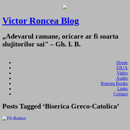
Victor Roncea Blog
„Adevarul ramane, oricare ar fi soarta
slujitorilor sai" – Gh. I. B.
Home
ZIUA
Video
Audio
Roncea Books
Links
Contact
Posts Tagged ‘Biserica Greco-Catolica’