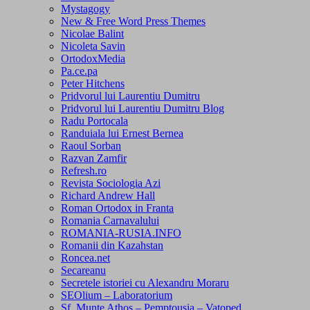
Mystagogy
New & Free Word Press Themes
Nicolae Balint
Nicoleta Savin
OrtodoxMedia
Pa.ce.pa
Peter Hitchens
Pridvorul lui Laurentiu Dumitru
Pridvorul lui Laurentiu Dumitru Blog
Radu Portocala
Randuiala lui Ernest Bernea
Raoul Sorban
Razvan Zamfir
Refresh.ro
Revista Sociologia Azi
Richard Andrew Hall
Roman Ortodox in Franta
Romania Carnavalului
ROMANIA-RUSIA.INFO
Romanii din Kazahstan
Roncea.net
Secareanu
Secretele istoriei cu Alexandru Moraru
SEOlium – Laboratorium
Sf. Munte Athos – Pemptousia – Vatoped