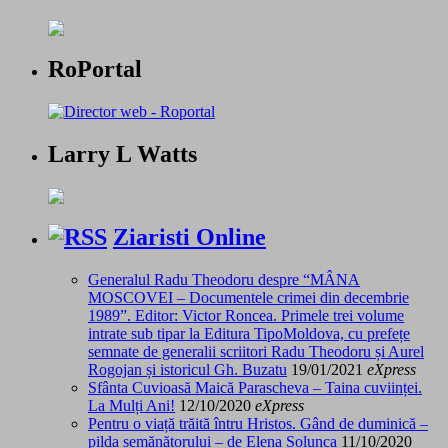
RoPortal
Larry L Watts
Ziaristi Online
Generalul Radu Theodoru despre “MÂNA
MOSCOVEI – Documentele crimei din decembrie
1989”. Editor: Victor Roncea. Primele trei volume
intrate sub tipar la Editura TipoMoldova, cu prefețe
semnate de generalii scriitori Radu Theodoru și Aurel
Rogojan și istoricul Gh. Buzatu
19/01/2021
eXpress
Sfânta Cuvioasă Maică Parascheva – Taina cuviinței.
La Mulți Ani!
12/10/2020
eXpress
Pentru o viață trăită întru Hristos. Gând de duminică –
pilda semănătorului – de Elena Solunca
11/10/2020