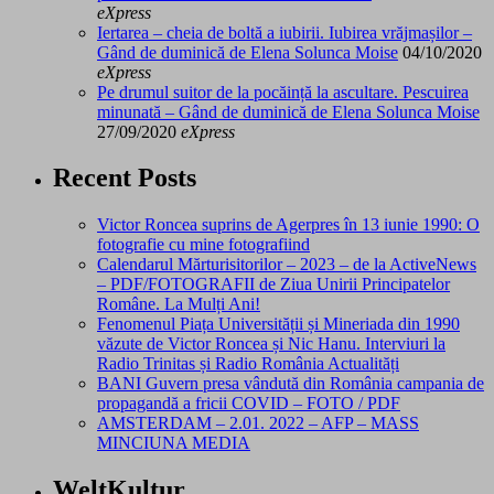
eXpress
Iertarea – cheia de boltă a iubirii. Iubirea vrăjmașilor –
Gând de duminică de Elena Solunca Moise
04/10/2020
eXpress
Pe drumul suitor de la pocăință la ascultare. Pescuirea
minunată – Gând de duminică de Elena Solunca Moise
27/09/2020
eXpress
Recent Posts
Victor Roncea suprins de Agerpres în 13 iunie 1990: O
fotografie cu mine fotografiind
Calendarul Mărturisitorilor – 2023 – de la ActiveNews
– PDF/FOTOGRAFII de Ziua Unirii Principatelor
Române. La Mulți Ani!
Fenomenul Piața Universității și Mineriada din 1990
văzute de Victor Roncea și Nic Hanu. Interviuri la
Radio Trinitas și Radio România Actualități
BANI Guvern presa vândută din România campania de
propagandă a fricii COVID – FOTO / PDF
AMSTERDAM – 2.01. 2022 – AFP – MASS
MINCIUNA MEDIA
WeltKultur