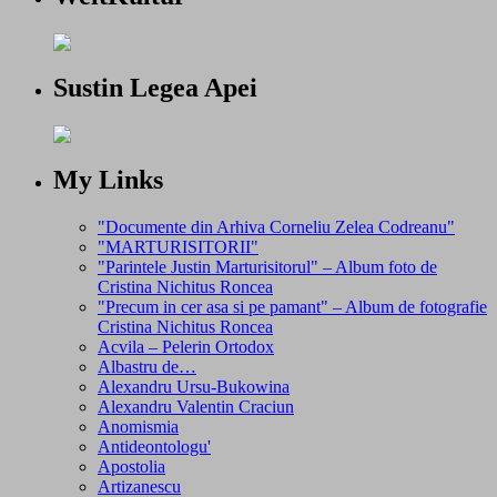
Sustin Legea Apei
My Links
"Documente din Arhiva Corneliu Zelea Codreanu"
"MARTURISITORII"
"Parintele Justin Marturisitorul" – Album foto de
Cristina Nichitus Roncea
"Precum in cer asa si pe pamant" – Album de fotografie
Cristina Nichitus Roncea
Acvila – Pelerin Ortodox
Albastru de…
Alexandru Ursu-Bukowina
Alexandru Valentin Craciun
Anomismia
Antideontologu'
Apostolia
Artizanescu