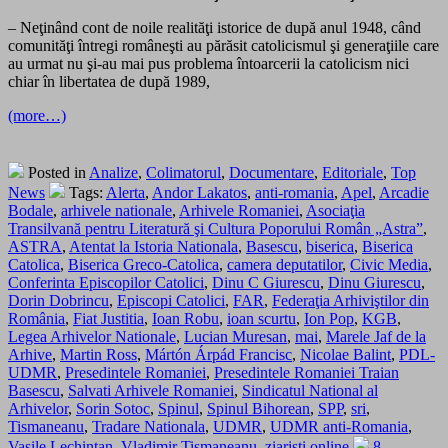
– Neţinând cont de noile realităţi istorice de după anul 1948, când
comunităţi întregi româneşti au părăsit catolicismul şi generaţiile care
au urmat nu şi-au mai pus problema întoarcerii la catolicism nici
chiar în libertatea de după 1989,
(more…)
Posted in
Analize
,
Colimatorul
,
Documentare
,
Editoriale
,
Top
News
Tags:
Alerta
,
Andor Lakatos
,
anti-romania
,
Apel
,
Arcadie
Bodale
,
arhivele nationale
,
Arhivele Romaniei
,
Asociaţia
Transilvană pentru Literatură şi Cultura Poporului Român „Astra”
,
ASTRA
,
Atentat la Istoria Nationala
,
Basescu
,
biserica
,
Biserica
Catolica
,
Biserica Greco-Catolica
,
camera deputatilor
,
Civic Media
,
Conferinta Episcopilor Catolici
,
Dinu C Giurescu
,
Dinu Giurescu
,
Dorin Dobrincu
,
Episcopi Catolici
,
FAR
,
Federaţia Arhiviştilor din
România
,
Fiat Justitia
,
Ioan Robu
,
ioan scurtu
,
Ion Pop
,
KGB
,
Legea Arhivelor Nationale
,
Lucian Muresan
,
mai
,
Marele Jaf de la
Arhive
,
Martin Ross
,
Mártón Árpád Francisc
,
Nicolae Balint
,
PDL-
UDMR
,
Presedintele Romaniei
,
Presedintele Romaniei Traian
Basescu
,
Salvati Arhivele Romaniei
,
Sindicatul National al
Arhivelor
,
Sorin Sotoc
,
Spinul
,
Spinul Bihorean
,
SPP
,
sri
,
Tismaneanu
,
Tradare Nationala
,
UDMR
,
UDMR anti-Romania
,
Vasile Lechintan
,
Vladimir Tismaneanu
,
ziaristi online
8