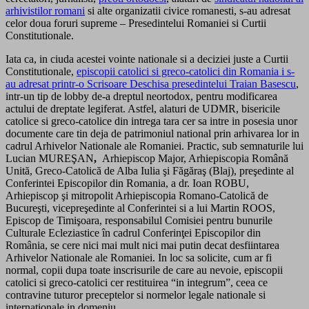
arhivistilor romani
si alte organizatii civice romanesti, s-au adresat
celor doua foruri supreme – Presedintelui Romaniei si Curtii
Constitutionale.
Iata ca, in ciuda acestei vointe nationale si a deciziei juste a Curtii
Constitutionale,
episcopii catolici si greco-catolici din Romania i s-
au adresat printr-o Scrisoare Deschisa presedintelui Traian Basescu
,
intr-un tip de lobby de-a dreptul neortodox, pentru modificarea
actului de dreptate legiferat. Astfel, alaturi de UDMR, bisericile
catolice si greco-catolice din intrega tara cer sa intre in posesia unor
documente care tin deja de patrimoniul national prin arhivarea lor in
cadrul Arhivelor Nationale ale Romaniei. Practic, sub semnaturile lui
Lucian MUREŞAN
,
Arhiepiscop Major, Arhiepiscopia Română
Unită, Greco-Catolică de Alba Iulia şi Făgăraş (Blaj), preşedinte al
Conferintei Episcopilor din Romania, a dr. Ioan ROBU,
Arhiepiscop şi mitropolit Arhiepiscopia Romano-Catolică de
Bucureşti, vicepreşedinte al Conferintei si a lui Martin ROOS,
Episcop de Timişoara, responsabilul Comisiei pentru bunurile
Culturale Ecleziastice în cadrul Conferinţei Episcopilor din
România, se cere nici mai mult nici mai putin decat desfiintarea
Arhivelor Nationale ale Romaniei. In loc sa solicite, cum ar fi
normal, copii dupa toate inscrisurile de care au nevoie, episcopii
catolici si greco-catolici cer restituirea “in integrum”, ceea ce
contravine tuturor preceptelor si normelor legale nationale si
internationale in domeniu.