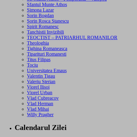
Sfantul Munte Athos
Simona Lazar
Sorin Bogdan
Sorin Rosca Stanescu
Spirit Romanesc
Tanchistii Invizibili
TEOCTIST – PATRIARHUL ROMANILOR
Theologhia
Tighina Romaneasca
Tiparituri Romanesti
Titus Filipas
Tociu
Universitatea Emaus
Valentin Tigau
Valeriu Sterian
Viorel Ilisoi
Viorel Urban
Vlad Cubreacov
Vlad Herman
Vlad Mihai
Willy Pragher
Calendarul Zilei