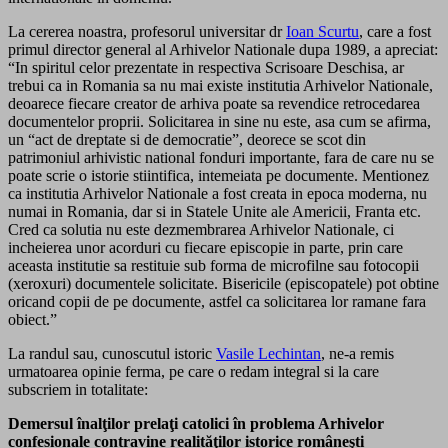
La cererea noastra, profesorul universitar dr
Ioan Scurtu
, care a fost
primul director general al Arhivelor Nationale dupa 1989, a apreciat:
“In spiritul celor prezentate in respectiva Scrisoare Deschisa, ar
trebui ca in Romania sa nu mai existe institutia Arhivelor Nationale,
deoarece fiecare creator de arhiva poate sa revendice retrocedarea
documentelor proprii. Solicitarea in sine nu este, asa cum se afirma,
un “act de dreptate si de democratie”, deorece se scot din
patrimoniul arhivistic national fonduri importante, fara de care nu se
poate scrie o istorie stiintifica, intemeiata pe documente. Mentionez
ca institutia Arhivelor Nationale a fost creata in epoca moderna, nu
numai in Romania, dar si in Statele Unite ale Americii, Franta etc.
Cred ca solutia nu este dezmembrarea Arhivelor Nationale, ci
incheierea unor acorduri cu fiecare episcopie in parte, prin care
aceasta institutie sa restituie sub forma de microfilne sau fotocopii
(xeroxuri) documentele solicitate. Bisericile (episcopatele) pot obtine
oricand copii de pe documente, astfel ca solicitarea lor ramane fara
obiect.”
La randul sau, cunoscutul istoric
Vasile Lechintan
, ne-a remis
urmatoarea opinie ferma, pe care o redam integral si la care
subscriem in totalitate:
Demersul înalţilor prelaţi catolici în problema Arhivelor
confesionale contravine realităţilor istorice româneşti