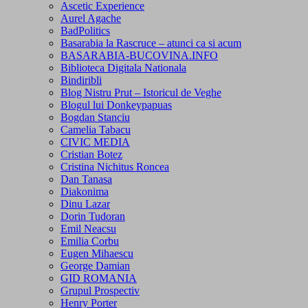
Ascetic Experience
Aurel Agache
BadPolitics
Basarabia la Rascruce – atunci ca si acum
BASARABIA-BUCOVINA.INFO
Biblioteca Digitala Nationala
Bindiribli
Blog Nistru Prut – Istoricul de Veghe
Blogul lui Donkeypapuas
Bogdan Stanciu
Camelia Tabacu
CIVIC MEDIA
Cristian Botez
Cristina Nichitus Roncea
Dan Tanasa
Diakonima
Dinu Lazar
Dorin Tudoran
Emil Neacsu
Emilia Corbu
Eugen Mihaescu
George Damian
GID ROMANIA
Grupul Prospectiv
Henry Porter