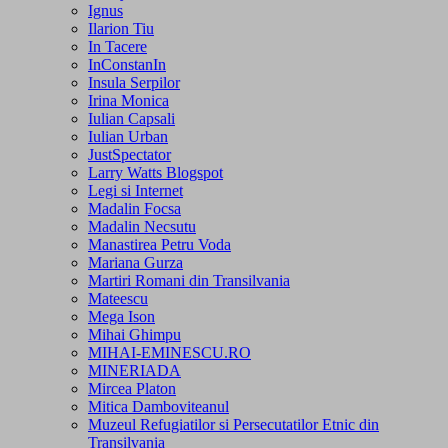
Ignus
Ilarion Tiu
In Tacere
InConstanIn
Insula Serpilor
Irina Monica
Iulian Capsali
Iulian Urban
JustSpectator
Larry Watts Blogspot
Legi si Internet
Madalin Focsa
Madalin Necsutu
Manastirea Petru Voda
Mariana Gurza
Martiri Romani din Transilvania
Mateescu
Mega Ison
Mihai Ghimpu
MIHAI-EMINESCU.RO
MINERIADA
Mircea Platon
Mitica Damboviteanul
Muzeul Refugiatilor si Persecutatilor Etnic din
Transilvania