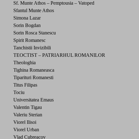
Sf. Munte Athos – Pemptousia – Vatoped
Sfantul Munte Athos
Simona Lazar
Sorin Bogdan
Sorin Rosca Stanescu
Spirit Romanesc
Tanchistii Invizibili
TEOCTIST – PATRIARHUL ROMANILOR
Theologhia
Tighina Romaneasca
Tiparituri Romanesti
Titus Filipas
Tociu
Universitatea Emaus
Valentin Tigau
Valeriu Sterian
Viorel Ilisoi
Viorel Urban
Vlad Cubreacov