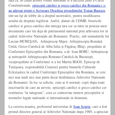
Iata ca, in ciuda acestei vointe nationale si a deciziei juste a Curtii
Constitutionale,
episcopii catolici si greco-catolici din Romania i s-
au adresat printr-o Scrisoare Deschisa presedintelui Traian Basescu
,
intr-un tip de lobby de-a dreptul neortodox, pentru modificarea
actului de dreptate legiferat. Astfel, alaturi de UDMR, bisericile
catolice si greco-catolice din intrega tara cer sa intre in posesia unor
documente care tin deja de patrimoniul national prin arhivarea lor in
cadrul Arhivelor Nationale ale Romaniei. Practic, sub semnaturile lui
,
Lucian MUREŞAN
Arhiepiscop Major, Arhiepiscopia Română
Unită, Greco-Catolică de Alba Iulia şi Făgăraş (Blaj), preşedinte al
Conferintei Episcopilor din Romania, a dr. Ioan ROBU, Arhiepiscop
şi mitropolit Arhiepiscopia Romano-Catolică de Bucureşti,
vicepreşedinte al Conferintei si a lui Martin ROOS, Episcop de
Timişoara, responsabilul Comisiei pentru bunurile Culturale
Ecleziastice în cadrul Conferinţei Episcopilor din România, se cere
nici mai mult nici mai putin decat desfiintarea Arhivelor Nationale
ale Romaniei. In loc sa solicite, cum ar fi normal, copii dupa toate
inscrisurile de care au nevoie, episcopii catolici si greco-catolici cer
restituirea “in integrum”, ceea ce contravine tuturor preceptelor si
normelor legale nationale si internationale in domeniu.
La cererea noastra, profesorul universitar dr
Ioan Scurtu
, care a fost
primul director general al Arhivelor Nationale dupa 1989, a apreciat: