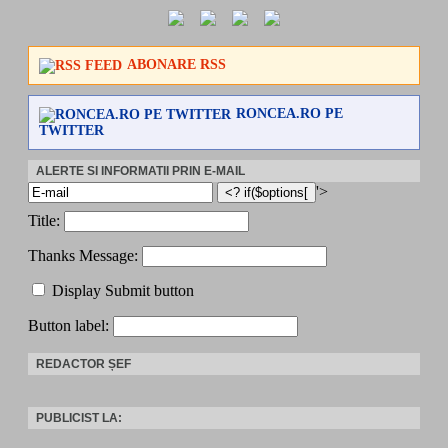
ABONARE RSS
RONCEA.RO PE
TWITTER
ALERTE SI INFORMATII PRIN E-MAIL
'>
Title:
Thanks Message:
Display Submit button
Button label:
REDACTOR ȘEF
PUBLICIST LA: