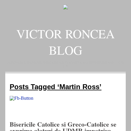
VICTOR RONCEA
BLOG
„ADEVARUL RAMANE, ORICARE AR FI SOARTA SLUJITORILOR SAI" – GH.
I. B.
Posts Tagged ‘Martin Ross’
Bisericile Catolice si Greco-Catolice se
exprima alaturi de UDMR impotriva