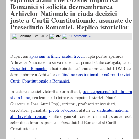
Romaniei si solicita dezmembrarea
Arhivelor Nationale in ciuda deciziei
juste a Curtii Constitutionale, asumate de
Presedintia Romaniei. Replica istoricilor
January 13th, 2012
VR
8 Comments »
Dupa cum
apreciam la finele anului trecut
, lupta pentru apararea
Arhivelor Nationale nu se va incheia cu prima batalie castigata, cand
Presedintia Romaniei
a luat nota de declararea proiectului UDMR de
dezmembrare a Arhivelor
ca fiind neconstitutional, conform deciziei
Curtii Constitutionale a Romaniei
.
In vederea acestei victorii a normalitatii,
sute de personalitati din tara
si din lume
, academicieni (intre care reputatii istorici Dinu C
Giurescu si Ioan Aurel Pop), scriitori, profesori universitari,
cercetatori, jurnalisti,
preoti ortodocsi
, alaturi de
sindicatul national
al arhivistilor romani
si alte organizatii civice romanesti, s-au adresat
celor doua foruri supreme – Presedintelui Romaniei si Curtii
Constitutionale.