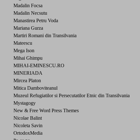
Madalin Focsa
Madalin Necsutu
Manastirea Petru Voda
Mariana Gurza
Martiri Romani din Transilvania
Mateescu
Mega Ison
Mihai Ghimpu
MIHAI-EMINESCU.RO
MINERIADA
Mircea Platon
Mitica Damboviteanul
Muzeul Refugiatilor si Persecutatilor Etnic din Transilvania
Mystagogy
New & Free Word Press Themes
Nicolae Balint
Nicoleta Savin
OrtodoxMedia