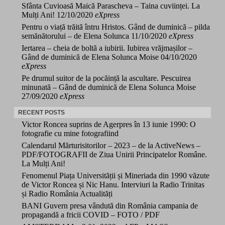
Sfânta Cuvioasă Maică Parascheva – Taina cuviinței. La
Mulți Ani!
12/10/2020
eXpress
Pentru o viață trăită întru Hristos. Gând de duminică – pilda
semănătorului – de Elena Solunca
11/10/2020
eXpress
Iertarea – cheia de boltă a iubirii. Iubirea vrăjmașilor –
Gând de duminică de Elena Solunca Moise
04/10/2020
eXpress
Pe drumul suitor de la pocăință la ascultare. Pescuirea
minunată – Gând de duminică de Elena Solunca Moise
27/09/2020
eXpress
RECENT POSTS
Victor Roncea suprins de Agerpres în 13 iunie 1990: O
fotografie cu mine fotografiind
Calendarul Mărturisitorilor – 2023 – de la ActiveNews –
PDF/FOTOGRAFII de Ziua Unirii Principatelor Române.
La Mulți Ani!
Fenomenul Piața Universității și Mineriada din 1990 văzute
de Victor Roncea și Nic Hanu. Interviuri la Radio Trinitas
și Radio România Actualități
BANI Guvern presa vândută din România campania de
propagandă a fricii COVID – FOTO / PDF