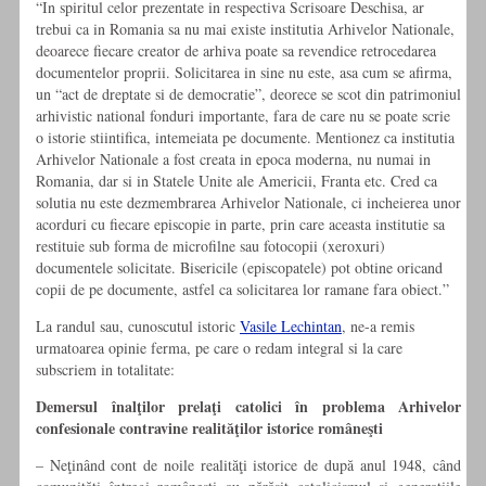
“In spiritul celor prezentate in respectiva Scrisoare Deschisa, ar
trebui ca in Romania sa nu mai existe institutia Arhivelor Nationale,
deoarece fiecare creator de arhiva poate sa revendice retrocedarea
documentelor proprii. Solicitarea in sine nu este, asa cum se afirma,
un “act de dreptate si de democratie”, deorece se scot din patrimoniul
arhivistic national fonduri importante, fara de care nu se poate scrie
o istorie stiintifica, intemeiata pe documente. Mentionez ca institutia
Arhivelor Nationale a fost creata in epoca moderna, nu numai in
Romania, dar si in Statele Unite ale Americii, Franta etc. Cred ca
solutia nu este dezmembrarea Arhivelor Nationale, ci incheierea unor
acorduri cu fiecare episcopie in parte, prin care aceasta institutie sa
restituie sub forma de microfilne sau fotocopii (xeroxuri)
documentele solicitate. Bisericile (episcopatele) pot obtine oricand
copii de pe documente, astfel ca solicitarea lor ramane fara obiect.”
La randul sau, cunoscutul istoric
Vasile Lechintan
, ne-a remis
urmatoarea opinie ferma, pe care o redam integral si la care
subscriem in totalitate:
Demersul înalţilor prelaţi catolici în problema Arhivelor
confesionale contravine realităţilor istorice româneşti
– Neţinând cont de noile realităţi istorice de după anul 1948, când