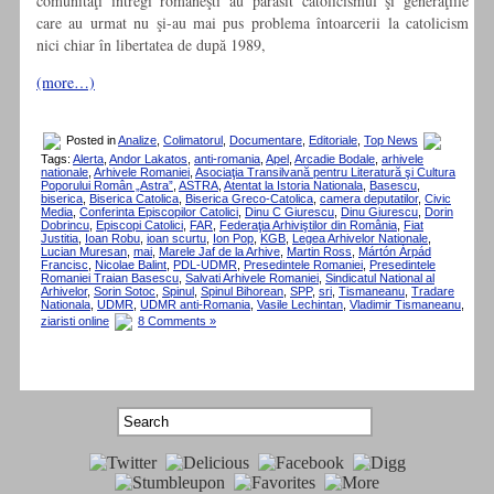
comunităţi întregi româneşti au părăsit catolicismul şi generaţiile
care au urmat nu şi-au mai pus problema întoarcerii la catolicism
nici chiar în libertatea de după 1989,
(more…)
Posted in
Analize
,
Colimatorul
,
Documentare
,
Editoriale
,
Top News
Tags:
Alerta
,
Andor Lakatos
,
anti-romania
,
Apel
,
Arcadie Bodale
,
arhivele
nationale
,
Arhivele Romaniei
,
Asociaţia Transilvană pentru Literatură şi Cultura
Poporului Român „Astra”
,
ASTRA
,
Atentat la Istoria Nationala
,
Basescu
,
biserica
,
Biserica Catolica
,
Biserica Greco-Catolica
,
camera deputatilor
,
Civic
Media
,
Conferinta Episcopilor Catolici
,
Dinu C Giurescu
,
Dinu Giurescu
,
Dorin
Dobrincu
,
Episcopi Catolici
,
FAR
,
Federaţia Arhiviştilor din România
,
Fiat
Justitia
,
Ioan Robu
,
ioan scurtu
,
Ion Pop
,
KGB
,
Legea Arhivelor Nationale
,
Lucian Muresan
,
mai
,
Marele Jaf de la Arhive
,
Martin Ross
,
Mártón Árpád
Francisc
,
Nicolae Balint
,
PDL-UDMR
,
Presedintele Romaniei
,
Presedintele
Romaniei Traian Basescu
,
Salvati Arhivele Romaniei
,
Sindicatul National al
Arhivelor
,
Sorin Sotoc
,
Spinul
,
Spinul Bihorean
,
SPP
,
sri
,
Tismaneanu
,
Tradare
Nationala
,
UDMR
,
UDMR anti-Romania
,
Vasile Lechintan
,
Vladimir Tismaneanu
,
ziaristi online
8 Comments »