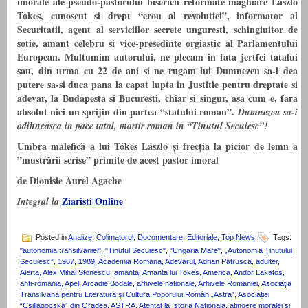
imorale ale pseudo-pastorului bisericii reformate maghiare Laszlo
Tokes, cunoscut si drept “erou al revolutiei”, informator al
Securitatii, agent al serviciilor secrete unguresti, schingiuitor de
sotie, amant celebru si vice-presedinte orgiastic al Parlamentului
European. Multumim autorului, ne plecam in fata jertfei tatalui
sau, din urma cu 22 de ani si ne rugam lui Dumnezeu sa-i dea
putere sa-si duca pana la capat lupta in Justitie pentru dreptate si
adevar, la Budapesta si Bucuresti, chiar si singur, asa cum e, fara
absolut nici un sprijin din partea “statului roman”.
Dumnezeu sa-i
odihneasca in pace tatal, martir roman in “Tinutul Secuiesc”!
Umbra malefică a lui Tőkés László și frecția la picior de lemn a
”mustrării scrise” primite de acest pastor imoral
de Dionisie Aurel Agache
Ziaristi Online
Integral la
Posted in
Analize
,
Colimatorul
,
Documentare
,
Editoriale
,
Top News
Tags:
"autonomia transilvaniei"
,
"Tinutul Secuiesc"
,
"Ungaria Mare"
,
„Autonomia Ţinutului
Secuiesc”
,
1987
,
1989
,
Academia Romana
,
Adevarul
,
Adrian Patrusca
,
adulter
,
Alerta
,
Alex Mihai Stonescu
,
amanta
,
Amanta lui Tokes
,
America
,
Andor Lakatos
,
anti-romania
,
Apel
,
Arcadie Bodale
,
arhivele nationale
,
Arhivele Romaniei
,
Asociaţia
Transilvană pentru Literatură şi Cultura Poporului Român „Astra”
,
Asociației
“Csillagocska” din Oradea
,
ASTRA
,
Atentat la Istoria Nationala
,
atingere moralei si