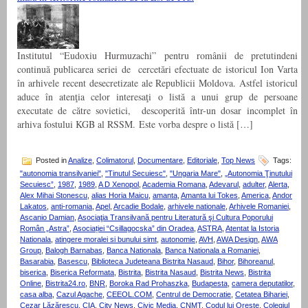
Institutul “Eudoxiu Hurmuzachi” pentru românii de pretutindeni
continuă publicarea seriei de cercetări efectuate de istoricul Ion Varta
în arhivele recent desecretizate ale Republicii Moldova. Astfel istoricul
aduce în atenţia celor interesaţi o listă a unui grup de persoane
executate de către sovietici, descoperită într-un dosar incomplet în
arhiva fostului KGB al RSSM. Este vorba despre o listă […]
Posted in
Analize
,
Colimatorul
,
Documentare
,
Editoriale
,
Top News
Tags:
"autonomia transilvaniei"
,
"Tinutul Secuiesc"
,
"Ungaria Mare"
,
„Autonomia Ţinutului
Secuiesc”
,
1987
,
1989
,
A D Xenopol
,
Academia Romana
,
Adevarul
,
adulter
,
Alerta
,
Alex Mihai Stonescu
,
alias Horia Maicu
,
amanta
,
Amanta lui Tokes
,
America
,
Andor
Lakatos
,
anti-romania
,
Apel
,
Arcadie Bodale
,
arhivele nationale
,
Arhivele Romaniei
,
Ascanio Damian
,
Asociaţia Transilvană pentru Literatură şi Cultura Poporului
Român „Astra”
,
Asociației “Csillagocska” din Oradea
,
ASTRA
,
Atentat la Istoria
Nationala
,
atingere moralei si bunului simt
,
autonomie
,
AVH
,
AWA Design
,
AWA
Group
,
Balogh Barnabas
,
Banca Nationala
,
Banca Nationala a Romaniei
,
Basarabia
,
Basescu
,
Biblioteca Judeteana Bistrita Nasaud
,
Bihor
,
Bihoreanul
,
biserica
,
Biserica Reformata
,
Bistrita
,
Bistrita Nasaud
,
Bistrita News
,
Bistrita
Online
,
Bistrita24.ro
,
BNR
,
Boroka Rad Prohaszka
,
Budapesta
,
camera deputatilor
,
casa alba
,
Cazul Agache
,
CEEOL.COM
,
Centrul de Democratie
,
Cetatea Bihariei
,
Cezar Lăzărescu
,
CIA
,
City News
,
Civic Media
,
CNMT
,
Codul lui Oreste
,
Colegiul