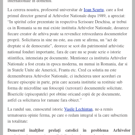
internationale in domeniu.
La cererea noastra, profesorul universitar dr
Ioan Scurtu
, care a fost
primul director general al Arhivelor Nationale dupa 1989, a apreciat:
“In spiritul celor prezentate in respectiva Scrisoare Deschisa, ar trebui
ca in Romania sa nu mai existe institutia Arhivelor Nationale, deoarece
fiecare creator de arhiva poate sa revendice retrocedarea documentelor
proprii. Solicitarea in sine nu este, asa cum se afirma, un “act de
dreptate si de democratie”, deorece se scot din patrimoniul arhivistic
national fonduri importante, fara de care nu se poate scrie o istorie
stiintifica, intemeiata pe documente. Mentionez ca institutia Arhivelor
Nationale a fost creata in epoca moderna, nu numai in Romania, dar si
in Statele Unite ale Americii, Franta etc. Cred ca solutia nu este
dezmembrarea Arhivelor Nationale, ci incheierea unor acorduri cu
fiecare episcopie in parte, prin care aceasta institutie sa restituie sub
forma de microfilne sau fotocopii (xeroxuri) documentele solicitate.
Bisericile (episcopatele) pot obtine oricand copii de pe documente,
astfel ca solicitarea lor ramane fara obiect.”
La randul sau, cunoscutul istoric
Vasile Lechintan
, ne-a remis
urmatoarea opinie ferma, pe care o redam integral si la care subscriem
in totalitate:
Demersul înalţilor prelaţi catolici în problema Arhivelor