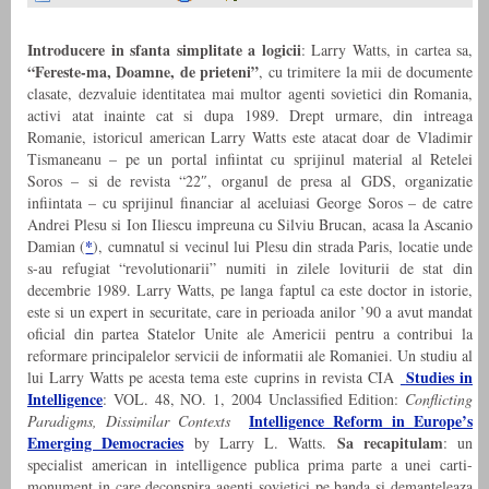
Introducere in sfanta simplitate a logicii
: Larry Watts, in cartea sa,
“Fereste-ma, Doamne, de prieteni”
, cu trimitere la mii de documente
clasate, dezvaluie identitatea mai multor agenti sovietici din Romania,
activi atat inainte cat si dupa 1989. Drept urmare, din intreaga
Romanie, istoricul american Larry Watts este atacat doar de Vladimir
Tismaneanu – pe un portal infiintat cu sprijinul material al Retelei
Soros – si de revista “22″, organul de presa al GDS, organizatie
infiintata – cu sprijinul financiar al aceluiasi George Soros – de catre
Andrei Plesu si Ion Iliescu impreuna cu Silviu Brucan, acasa la Ascanio
*
Damian (
), cumnatul si vecinul lui Plesu din strada Paris, locatie unde
s-au refugiat “revolutionarii” numiti in zilele loviturii de stat din
decembrie 1989. Larry Watts, pe langa faptul ca este doctor in istorie,
este si un expert in securitate, care in perioada anilor ’90 a avut mandat
oficial din partea Statelor Unite ale Americii pentru a contribui la
reformare principalelor servicii de informatii ale Romaniei. Un studiu al
Studies in
lui Larry Watts pe acesta tema este cuprins in revista CIA
Intelligence
: VOL. 48, NO. 1, 2004 Unclassified Edition:
Conflicting
Intelligence Reform in Europe’s
Paradigms, Dissimilar Contexts
Emerging Democracies
Sa recapitulam
by Larry L. Watts.
: un
specialist american in intelligence publica prima parte a unei carti-
monument in care deconspira agenti sovietici pe banda si demanteleaza