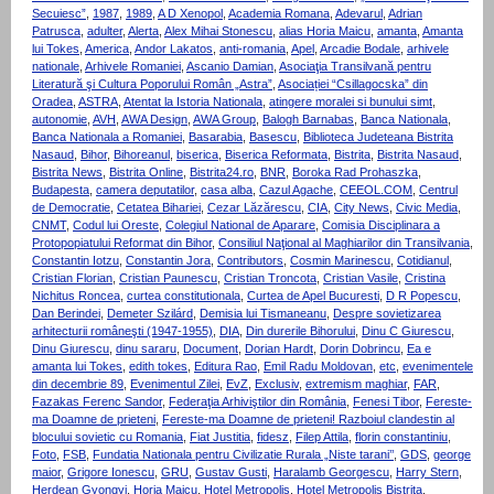
Secuiesc”
,
1987
,
1989
,
A D Xenopol
,
Academia Romana
,
Adevarul
,
Adrian
Patrusca
,
adulter
,
Alerta
,
Alex Mihai Stonescu
,
alias Horia Maicu
,
amanta
,
Amanta
lui Tokes
,
America
,
Andor Lakatos
,
anti-romania
,
Apel
,
Arcadie Bodale
,
arhivele
nationale
,
Arhivele Romaniei
,
Ascanio Damian
,
Asociaţia Transilvană pentru
Literatură şi Cultura Poporului Român „Astra”
,
Asociației “Csillagocska” din
Oradea
,
ASTRA
,
Atentat la Istoria Nationala
,
atingere moralei si bunului simt
,
autonomie
,
AVH
,
AWA Design
,
AWA Group
,
Balogh Barnabas
,
Banca Nationala
,
Banca Nationala a Romaniei
,
Basarabia
,
Basescu
,
Biblioteca Judeteana Bistrita
Nasaud
,
Bihor
,
Bihoreanul
,
biserica
,
Biserica Reformata
,
Bistrita
,
Bistrita Nasaud
,
Bistrita News
,
Bistrita Online
,
Bistrita24.ro
,
BNR
,
Boroka Rad Prohaszka
,
Budapesta
,
camera deputatilor
,
casa alba
,
Cazul Agache
,
CEEOL.COM
,
Centrul
de Democratie
,
Cetatea Bihariei
,
Cezar Lăzărescu
,
CIA
,
City News
,
Civic Media
,
CNMT
,
Codul lui Oreste
,
Colegiul National de Aparare
,
Comisia Disciplinara a
Protopopiatului Reformat din Bihor
,
Consiliul Naţional al Maghiarilor din Transilvania
,
Constantin Iotzu
,
Constantin Jora
,
Contributors
,
Cosmin Marinescu
,
Cotidianul
,
Cristian Florian
,
Cristian Paunescu
,
Cristian Troncota
,
Cristian Vasile
,
Cristina
Nichitus Roncea
,
curtea constitutionala
,
Curtea de Apel Bucuresti
,
D R Popescu
,
Dan Berindei
,
Demeter Szilárd
,
Demisia lui Tismaneanu
,
Despre sovietizarea
arhitecturii româneşti (1947-1955)
,
DIA
,
Din durerile Bihorului
,
Dinu C Giurescu
,
Dinu Giurescu
,
dinu sararu
,
Document
,
Dorian Hardt
,
Dorin Dobrincu
,
Ea e
amanta lui Tokes
,
edith tokes
,
Editura Rao
,
Emil Radu Moldovan
,
etc
,
evenimentele
din decembrie 89
,
Evenimentul Zilei
,
EvZ
,
Exclusiv
,
extremism maghiar
,
FAR
,
Fazakas Ferenc Sandor
,
Federaţia Arhiviştilor din România
,
Fenesi Tibor
,
Fereste-
ma Doamne de prieteni
,
Fereste-ma Doamne de prieteni! Razboiul clandestin al
blocului sovietic cu Romania
,
Fiat Justitia
,
fidesz
,
Filep Attila
,
florin constantiniu
,
Foto
,
FSB
,
Fundatia Nationala pentru Civilizatie Rurala „Niste tarani’’
,
GDS
,
george
maior
,
Grigore Ionescu
,
GRU
,
Gustav Gusti
,
Haralamb Georgescu
,
Harry Stern
,
Herdean Gyongyi
,
Horia Maicu
,
Hotel Metropolis
,
Hotel Metropolis Bistrita
,