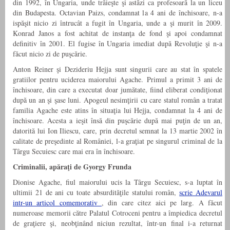
din 1992, în Ungaria, unde trăieşte şi astăzi ca profesoară la un liceu
din Budapesta. Octavian Paizs, condamnat la 4 ani de închisoare, n-a
ispăşit nicio zi întrucât a fugit în Ungaria, unde a şi murit în 2009.
Konrad Janos a fost achitat de instanţa de fond şi apoi condamnat
definitiv în 2001. El fugise în Ungaria imediat după Revoluţie şi n-a
făcut nicio zi de puşcărie.
Anton Reiner şi Dezideriu Hejja sunt singurii care au stat în spatele
gratiilor pentru uciderea maiorului Agache. Primul a primit 3 ani de
închisoare, din care a executat doar jumătate, fiind eliberat condiţionat
după un an şi şase luni. Apogeul nesimţirii cu care statul român a tratat
familia Agache este atins în situaţia lui Hejja, condamnat la 4 ani de
închisoare. Acesta a ieşit însă din puşcărie după mai puţin de un an,
datorită lui Ion Iliescu, care, prin decretul semnat la 13 martie 2002 în
calitate de preşedinte al României, l-a graţiat pe singurul criminal de la
Târgu Secuiesc care mai era în închisoare.
Criminalii, apăraţi de Gyorgy Frunda
Dionise Agache, fiul maiorului ucis la Târgu Secuiesc, s-a luptat în
ultimii 21 de ani cu toate absurdităţile statului român,
scrie Adevarul
intr-un articol comemorativ
, din care citez aici pe larg. A făcut
numeroase memorii către Palatul Cotroceni pentru a împiedica decretul
de graţiere şi, neobţinând niciun rezultat, într-un final i-a returnat