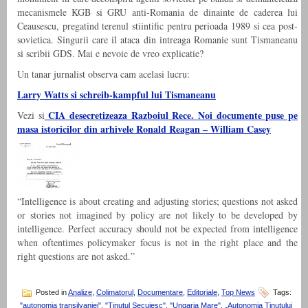
mecanismele KGB si GRU anti-Romania de dinainte de caderea lui
Ceausescu, pregatind terenul stiintific pentru perioada 1989 si cea post-
sovietica. Singurii care il ataca din intreaga Romanie sunt Tismaneanu
si scribii GDS. Mai e nevoie de vreo explicatie?
Un tanar jurnalist observa cam acelasi lucru:
Larry Watts si schreib-kampful lui Tismaneanu
CIA desecretizeaza Razboiul Rece. Noi documente puse pe
Vezi si
masa istoricilor din arhivele Ronald Reagan – William Casey
“Intelligence is about creating and adjusting stories; questions not asked
or stories not imagined by policy are not likely to be developed by
intelligence. Perfect accuracy should not be expected from intelligence
when oftentimes policymaker focus is not in the right place and the
right questions are not asked.”
Posted in
Analize
,
Colimatorul
,
Documentare
,
Editoriale
,
Top News
Tags:
"autonomia transilvaniei"
,
"Tinutul Secuiesc"
,
"Ungaria Mare"
,
„Autonomia Ţinutului