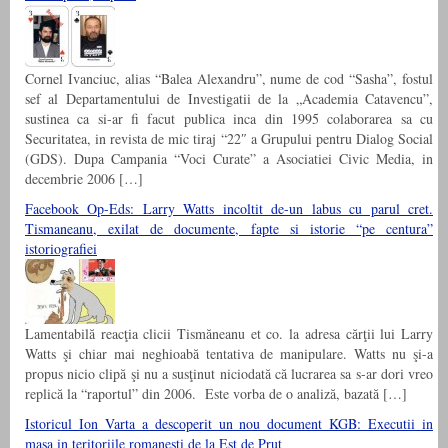
Cornel Ivanciuc, alias “Balea Alexandru”, nume de cod “Sasha”, fostul
sef al Departamentului de Investigatii de la „Academia Catavencu”,
sustinea ca si-ar fi facut publica inca din 1995 colaborarea sa cu
Securitatea, in revista de mic tiraj “22″ a Grupului pentru Dialog Social
(GDS). Dupa Campania “Voci Curate” a Asociatiei Civic Media, in
decembrie 2006 […]
Facebook Op-Eds: Larry Watts incoltit de-un labus cu parul cret.
Tismaneanu, exilat de documente, fapte si istorie “pe centura”
istoriografiei
Lamentabilă reacţia clicii Tismăneanu et co. la adresa cărţii lui Larry
Watts şi chiar mai neghioabă tentativa de manipulare. Watts nu şi-a
propus nicio clipă şi nu a susţinut niciodată că lucrarea sa s-ar dori vreo
replică la “raportul” din 2006. Este vorba de o analiză, bazată […]
Istoricul Ion Varta a descoperit un nou document KGB: Executii in
masa in teritoriile romanesti de la Est de Prut