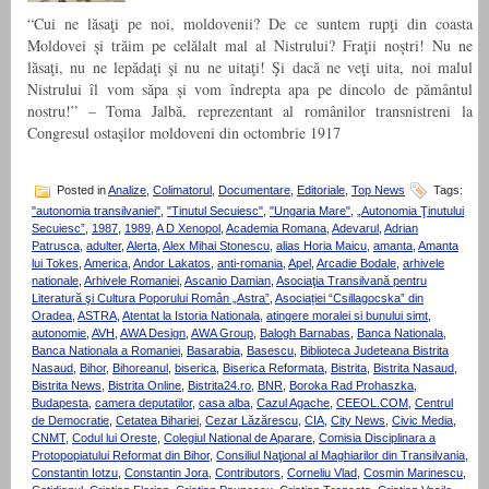
“Cui ne lăsaţi pe noi, moldovenii? De ce suntem rupţi din coasta
Moldovei şi trăim pe celălalt mal al Nistrului? Fraţii noştri! Nu ne
lăsaţi, nu ne lepădaţi şi nu ne uitaţi! Şi dacă ne veţi uita, noi malul
Nistrului îl vom săpa şi vom îndrepta apa pe dincolo de pământul
nostru!” – Toma Jalbă, reprezentant al românilor transnistreni la
Congresul ostaşilor moldoveni din octombrie 1917
Posted in
Analize
,
Colimatorul
,
Documentare
,
Editoriale
,
Top News
Tags:
"autonomia transilvaniei"
,
"Tinutul Secuiesc"
,
"Ungaria Mare"
,
„Autonomia Ţinutului
Secuiesc”
,
1987
,
1989
,
A D Xenopol
,
Academia Romana
,
Adevarul
,
Adrian
Patrusca
,
adulter
,
Alerta
,
Alex Mihai Stonescu
,
alias Horia Maicu
,
amanta
,
Amanta
lui Tokes
,
America
,
Andor Lakatos
,
anti-romania
,
Apel
,
Arcadie Bodale
,
arhivele
nationale
,
Arhivele Romaniei
,
Ascanio Damian
,
Asociaţia Transilvană pentru
Literatură şi Cultura Poporului Român „Astra”
,
Asociației “Csillagocska” din
Oradea
,
ASTRA
,
Atentat la Istoria Nationala
,
atingere moralei si bunului simt
,
autonomie
,
AVH
,
AWA Design
,
AWA Group
,
Balogh Barnabas
,
Banca Nationala
,
Banca Nationala a Romaniei
,
Basarabia
,
Basescu
,
Biblioteca Judeteana Bistrita
Nasaud
,
Bihor
,
Bihoreanul
,
biserica
,
Biserica Reformata
,
Bistrita
,
Bistrita Nasaud
,
Bistrita News
,
Bistrita Online
,
Bistrita24.ro
,
BNR
,
Boroka Rad Prohaszka
,
Budapesta
,
camera deputatilor
,
casa alba
,
Cazul Agache
,
CEEOL.COM
,
Centrul
de Democratie
,
Cetatea Bihariei
,
Cezar Lăzărescu
,
CIA
,
City News
,
Civic Media
,
CNMT
,
Codul lui Oreste
,
Colegiul National de Aparare
,
Comisia Disciplinara a
Protopopiatului Reformat din Bihor
,
Consiliul Naţional al Maghiarilor din Transilvania
,
Constantin Iotzu
,
Constantin Jora
,
Contributors
,
Corneliu Vlad
,
Cosmin Marinescu
,