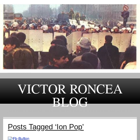
VICTOR RONCEA
BLOG
„ADEVARUL RAMANE, ORICARE AR FI SOARTA SLUJITORILOR SAI" – GH. I. B.
Posts Tagged ‘Ion Pop’