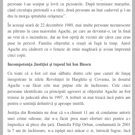
persoane l-au scuipat şi lovit cu picioarele. După terminare marşului,
când circulaţia pietonală s-a rărit, două persoane au luat cadavrul şi l-au
dus la morga spitalului orăşenesc”.
În aceeaşi seară de 22 decembrie 1989, mai multe persoane necunoscute
au pătruns în casa maiorului Agache, pe care au devastat-o, iar în final
au vrut să o incendieze, dar au fost opriţi de vecinii ale căror case erau
puse în pericol. Familia ofiţerului a reuşit să fugă la timp. Aurel
Agache era căsătorit cu o femeie de etnie maghiară şi aveau împreună
cinci copii.
Incompetenţa Justiţiei şi tupeul lui Ion Iliescu
Cu toate că a fost cel mai sălbatic dintre cele şase cazuri de linşaj
înregistrate în zilele Revoluţiei în Harghita şi Covasna, în dosarul
Agache s-au făcut cele mai puţine zile de închisoare. Cele cinci
persoane identificate ca principali agresori ai ofiţerului Agache au fost
trimise în judecată abia în 1997. A trebuit să mai treacă încă patru ani
pentru o sentinţă definitivă şi aproape inutilă.
Justiţia din România nu doar că s-a chinuit 11 ani să condamne autorii
unei crime odioase, dar n-a făcut prea mari eforturi nici pentru a-i
împiedica să plece din ţară. Daniella Filip Orban, condamnată în 2001
la 7 ani de închisoare, n-a ispăşit nici măcar o zi, întrucât fugise, încă