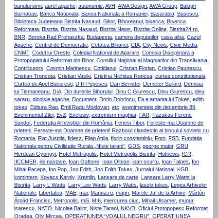
bunului simt
,
aurel agache
,
autonomie
,
AVH
,
AWA Design
,
AWA Group
,
Balogh
Barnabas
,
Banca Nationala
,
Banca Nationala a Romaniei
,
Basarabia
,
Basescu
,
Biblioteca Judeteana Bistrita Nasaud
,
Bihor
,
Bihoreanul
,
biserica
,
Biserica
Reformata
,
Bistrita
,
Bistrita Nasaud
,
Bistrita News
,
Bistrita Online
,
Bistrita24.ro
,
BNR
,
Boroka Rad Prohaszka
,
Budapesta
,
camera deputatilor
,
casa alba
,
Cazul
Agache
,
Centrul de Democratie
,
Cetatea Bihariei
,
CIA
,
City News
,
Civic Media
,
CNMT
,
Codul lui Oreste
,
Colegiul National de Aparare
,
Comisia Disciplinara a
Protopopiatului Reformat din Bihor
,
Consiliul Naţional al Maghiarilor din Transilvania
,
Contributors
,
Cosmin Marinescu
,
Cotidianul
,
Cristian Florian
,
Cristian Paunescu
,
Cristian Troncota
,
Cristian Vasile
,
Cristina Nichitus Roncea
,
curtea constitutionala
,
Curtea de Apel Bucuresti
,
D R Popescu
,
Dan Berindei
,
Demeter Szilárd
,
Demisia
lui Tismaneanu
,
DIA
,
Din durerile Bihorului
,
Dinu C Giurescu
,
Dinu Giurescu
,
dinu
sararu
,
dionisie agache
,
Document
,
Dorin Dobrincu
,
Ea e amanta lui Tokes
,
edith
tokes
,
Editura Rao
,
Emil Radu Moldovan
,
etc
,
evenimentele din decembrie 89
,
Evenimentul Zilei
,
EvZ
,
Exclusiv
,
extremism maghiar
,
FAR
,
Fazakas Ferenc
Sandor
,
Federaţia Arhiviştilor din România
,
Fenesi Tibor
,
Fereste-ma Doamne de
prieteni
,
Fereste-ma Doamne de prieteni! Razboiul clandestin al blocului sovietic cu
Romania
,
Fiat Justitia
,
fidesz
,
Filep Attila
,
florin constantiniu
,
Foto
,
FSB
,
Fundatia
Nationala pentru Civilizatie Rurala „Niste tarani’’
,
GDS
,
george maior
,
GRU
,
Herdean Gyongyi
,
Hotel Metropolis
,
Hotel Metropolis Bistrita
,
Hotnews
,
ICR
,
IICCMER
,
ilie nastase
,
Ioan Gaftone
,
Ioan Oltean
,
ioan scurtu
,
Ioan Talpes
,
Ion
Mihai Pacepa
,
Ion Pop
,
Joo Edith
,
Joo Edith Tokes
,
Jurnalul National
,
KGB
,
komintern
,
Kovacs Karoly
,
Kremlin
,
Lansare de carte
,
Lansare Larry Watts la
Bistrita
,
Larry L Watts
,
Larry Lee Watts
,
Larry Watts
,
laszlo tokes
,
Legea Arhivelor
Nationale
,
Libertatea
,
MAE
,
mai
,
Manna.ro
,
mapn
,
Marele Jaf de la Arhive
,
Mártón
Árpád Francisc
,
Metropolis
,
mi5
,
MI6
,
miercurea ciuc
,
Mihail Ulsamer
,
mugur
isarescu
,
NATO
,
Nicolae Balint
,
Niste Tarani
,
NKVD
,
Oficiul Protopopesc Reformat
Oradea
,
Oliv Mircea
,
OPERAŢIUNEA “VOALUL NEGRU”
,
OPERAŢIUNEA