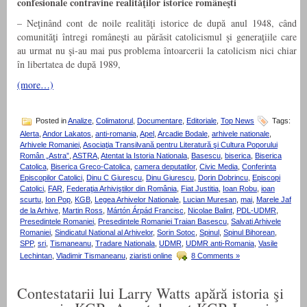
confesionale contravine realităţilor istorice româneşti
– Neţinând cont de noile realităţi istorice de după anul 1948, când
comunităţi întregi româneşti au părăsit catolicismul şi generaţiile care
au urmat nu şi-au mai pus problema întoarcerii la catolicism nici chiar
în libertatea de după 1989,
(more…)
Posted in
Analize
,
Colimatorul
,
Documentare
,
Editoriale
,
Top News
Tags:
Alerta
,
Andor Lakatos
,
anti-romania
,
Apel
,
Arcadie Bodale
,
arhivele nationale
,
Arhivele Romaniei
,
Asociaţia Transilvană pentru Literatură şi Cultura Poporului
Român „Astra”
,
ASTRA
,
Atentat la Istoria Nationala
,
Basescu
,
biserica
,
Biserica
Catolica
,
Biserica Greco-Catolica
,
camera deputatilor
,
Civic Media
,
Conferinta
Episcopilor Catolici
,
Dinu C Giurescu
,
Dinu Giurescu
,
Dorin Dobrincu
,
Episcopi
Catolici
,
FAR
,
Federaţia Arhiviştilor din România
,
Fiat Justitia
,
Ioan Robu
,
ioan
scurtu
,
Ion Pop
,
KGB
,
Legea Arhivelor Nationale
,
Lucian Muresan
,
mai
,
Marele Jaf
de la Arhive
,
Martin Ross
,
Mártón Árpád Francisc
,
Nicolae Balint
,
PDL-UDMR
,
Presedintele Romaniei
,
Presedintele Romaniei Traian Basescu
,
Salvati Arhivele
Romaniei
,
Sindicatul National al Arhivelor
,
Sorin Sotoc
,
Spinul
,
Spinul Bihorean
,
SPP
,
sri
,
Tismaneanu
,
Tradare Nationala
,
UDMR
,
UDMR anti-Romania
,
Vasile
Lechintan
,
Vladimir Tismaneanu
,
ziaristi online
8 Comments »
Contestatarii lui Larry Watts apără istoria şi