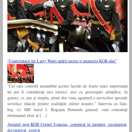
“Contestatarii lui Larry Watts apără istoria şi memoria KGB-ului”
“Cei care contestă ansamblul acestei lucrări de foarte mare importanţă
nu pot fi consideraţi nici istorici, nici cu preocupări ştiinţifice, în
genere, ci, pur şi simplu, pioni din vasta agentură a serviciilor speciale
sovietice rătăciţi printre realităţile zilelor noastre.” Interviu cu Gen.
brg. (r) SRI Aurel I. Rogojan Domnule general, cum comentaţi
obstinantul efort al […]
Agentul post-KGB Cornel Ivanciuc, conspirat in turnator, reconspirat,
deconspirat, expirat