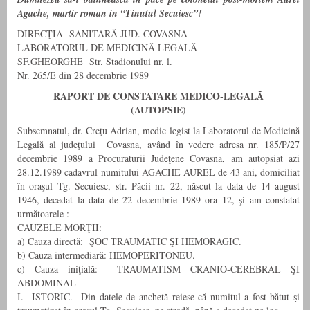
Agache, martir roman in “Tinutul Secuiesc”!
DIRECŢIA SANITARĂ JUD. COVASNA
LABORATORUL DE MEDICINĂ LEGALĂ
SF.GHEORGHE Str. Stadionului nr. l.
Nr. 265/E din 28 decembrie 1989
RAPORT DE CONSTATARE MEDICO-LEGALĂ
(AUTOPSIE)
Subsemnatul, dr. Creţu Adrian, medic legist la Laboratorul de Medicină
Legală al judeţului Covasna, având în vedere adresa nr. 185/P/27
decembrie 1989 a Procuraturii Judeţene Covasna, am autopsiat azi
28.12.1989 cadavrul numitului AGACHE AUREL de 43 ani, domiciliat
în oraşul Tg. Secuiesc, str. Păcii nr. 22, născut la data de 14 august
1946, decedat la data de 22 decembrie 1989 ora 12, şi am constatat
următoarele :
CAUZELE MORŢII:
a) Cauza directă: ŞOC TRAUMATIC ŞI HEMORAGIC.
b) Cauza intermediară: HEMOPERITONEU.
c) Cauza iniţială: TRAUMATISM CRANIO-CEREBRAL ŞI
ABDOMINAL
I. ISTORIC. Din datele de anchetă reiese că numitul a fost bătut şi