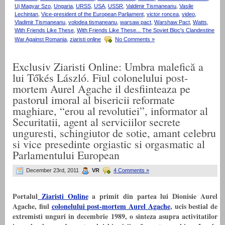
Uj Magyar Szo
,
Ungaria
,
URSS
,
USA
,
USSR
,
Valdimir Tismaneanu
,
Vasile
Lechintan
,
Vice-president of the European Parliament
,
victor roncea
,
video
,
Vladimir Tismaneanu
,
volodea tismaneanu
,
warsaw pact
,
Warshaw Pact
,
Watts
,
With Friends Like These
,
With Friends Like These... The Soviet Bloc's Clandestine
War Against Romania
,
ziaristi online
No Comments »
Exclusiv Ziaristi Online: Umbra malefică a
lui Tőkés László. Fiul colonelului post-
mortem Aurel Agache il desfiinteaza pe
pastorul imoral al bisericii reformate
maghiare, “erou al revolutiei”, informator al
Securitatii, agent al serviciilor secrete
unguresti, schingiutor de sotie, amant celebru
si vice presedinte orgiastic si orgasmatic al
Parlamentului European
December 23rd, 2011
VR
4 Comments »
Portalul
Ziaristi Online
a primit din partea lui Dionisie Aurel
Agache, fiul
colonelului post-mortem Aurel Agache
, ucis bestial de
extremisti unguri in decembrie 1989, o sinteza asupra activitatilor