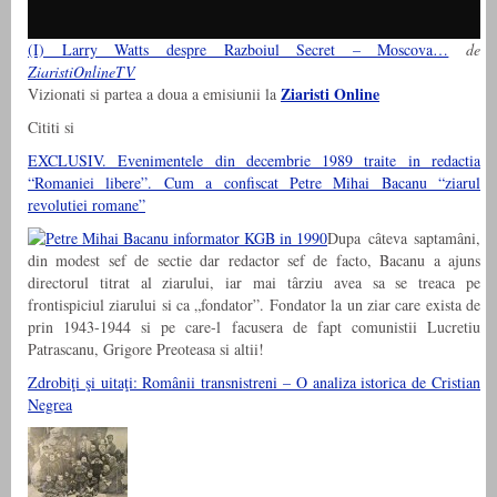
(I) Larry Watts despre Razboiul Secret – Moscova…
de
ZiaristiOnlineTV
Ziaristi Online
Vizionati si partea a doua a emisiunii la
Cititi si
EXCLUSIV. Evenimentele din decembrie 1989 traite in redactia
“Romaniei libere”. Cum a confiscat Petre Mihai Bacanu “ziarul
revolutiei romane”
Dupa câteva saptamâni,
din modest sef de sectie dar redactor sef de facto, Bacanu a ajuns
directorul titrat al ziarului, iar mai târziu avea sa se treaca pe
frontispiciul ziarului si ca „fondator”. Fondator la un ziar care exista de
prin 1943-1944 si pe care-l facusera de fapt comunistii Lucretiu
Patrascanu, Grigore Preoteasa si altii!
Zdrobiţi şi uitaţi: Românii transnistreni – O analiza istorica de Cristian
Negrea