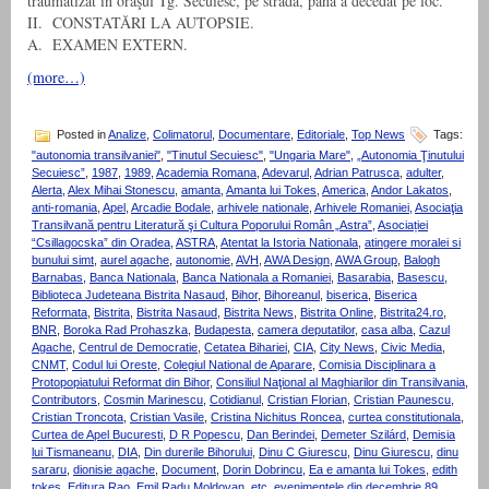
traumatizat în oraşul Tg. Secuiesc, pe stradă, până a decedat pe loc.
II. CONSTATĂRI LA AUTOPSIE.
A. EXAMEN EXTERN.
(more…)
Posted in
Analize
,
Colimatorul
,
Documentare
,
Editoriale
,
Top News
Tags:
"autonomia transilvaniei"
,
"Tinutul Secuiesc"
,
"Ungaria Mare"
,
„Autonomia Ţinutului
Secuiesc”
,
1987
,
1989
,
Academia Romana
,
Adevarul
,
Adrian Patrusca
,
adulter
,
Alerta
,
Alex Mihai Stonescu
,
amanta
,
Amanta lui Tokes
,
America
,
Andor Lakatos
,
anti-romania
,
Apel
,
Arcadie Bodale
,
arhivele nationale
,
Arhivele Romaniei
,
Asociaţia
Transilvană pentru Literatură şi Cultura Poporului Român „Astra”
,
Asociației
“Csillagocska” din Oradea
,
ASTRA
,
Atentat la Istoria Nationala
,
atingere moralei si
bunului simt
,
aurel agache
,
autonomie
,
AVH
,
AWA Design
,
AWA Group
,
Balogh
Barnabas
,
Banca Nationala
,
Banca Nationala a Romaniei
,
Basarabia
,
Basescu
,
Biblioteca Judeteana Bistrita Nasaud
,
Bihor
,
Bihoreanul
,
biserica
,
Biserica
Reformata
,
Bistrita
,
Bistrita Nasaud
,
Bistrita News
,
Bistrita Online
,
Bistrita24.ro
,
BNR
,
Boroka Rad Prohaszka
,
Budapesta
,
camera deputatilor
,
casa alba
,
Cazul
Agache
,
Centrul de Democratie
,
Cetatea Bihariei
,
CIA
,
City News
,
Civic Media
,
CNMT
,
Codul lui Oreste
,
Colegiul National de Aparare
,
Comisia Disciplinara a
Protopopiatului Reformat din Bihor
,
Consiliul Naţional al Maghiarilor din Transilvania
,
Contributors
,
Cosmin Marinescu
,
Cotidianul
,
Cristian Florian
,
Cristian Paunescu
,
Cristian Troncota
,
Cristian Vasile
,
Cristina Nichitus Roncea
,
curtea constitutionala
,
Curtea de Apel Bucuresti
,
D R Popescu
,
Dan Berindei
,
Demeter Szilárd
,
Demisia
lui Tismaneanu
,
DIA
,
Din durerile Bihorului
,
Dinu C Giurescu
,
Dinu Giurescu
,
dinu
sararu
,
dionisie agache
,
Document
,
Dorin Dobrincu
,
Ea e amanta lui Tokes
,
edith
tokes
,
Editura Rao
,
Emil Radu Moldovan
,
etc
,
evenimentele din decembrie 89
,