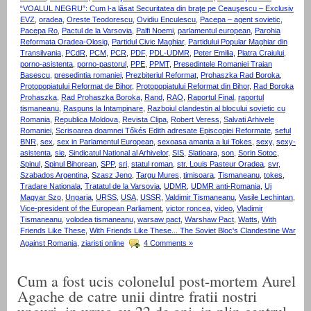
“VOALUL NEGRU”: Cum l-a lăsat Securitatea din braţe pe Ceauşescu – Exclusiv
EVZ
,
oradea
,
Oreste Teodorescu
,
Ovidiu Enculescu
,
Pacepa – agent sovietic
,
Pacepa Ro
,
Pactul de la Varsovia
,
Palfi Noemi
,
parlamentul european
,
Parohia
Reformata Oradea-Olosig
,
Partidul Civic Maghiar
,
Partidului Popular Maghiar din
Transilvania
,
PCdR
,
PCM
,
PCR
,
PDF
,
PDL-UDMR
,
Peter Emilia
,
Piatra Craiului
,
porno-asistenta
,
porno-pastorul
,
PPE
,
PPMT
,
Presedintele Romaniei Traian
Basescu
,
presedintia romaniei
,
Prezbiteriul Reformat
,
Prohaszka Rad Boroka
,
Protopopiatului Reformat de Bihor
,
Protopopiatului Reformat din Bihor
,
Rad Boroka
Prohaszka
,
Rad Prohaszka Boroka
,
Rand
,
RAO
,
Raportul Final
,
raportul
tismaneanu
,
Raspuns la Intampinare
,
Razboiul clandestin al blocului sovietic cu
Romania
,
Republica Moldova
,
Revista Clipa
,
Robert Veress
,
Salvati Arhivele
Romaniei
,
Scrisoarea doamnei Tőkés Edith adresate Episcopiei Reformate
,
seful
BNR
,
sex
,
sex in Parlamentul European
,
sexoasa amanta a lui Tokes
,
sexy
,
sexy-
asistenta
,
sie
,
Sindicatul National al Arhivelor
,
SIS
,
Slatioara
,
son
,
Sorin Sotoc
,
Spinul
,
Spinul Bihorean
,
SPP
,
sri
,
statul roman
,
str. Louis Pasteur Oradea
,
svr
,
Szabados Argentina
,
Szasz Jeno
,
Targu Mures
,
timisoara
,
Tismaneanu
,
tokes
,
Tradare Nationala
,
Tratatul de la Varsovia
,
UDMR
,
UDMR anti-Romania
,
Uj
Magyar Szo
,
Ungaria
,
URSS
,
USA
,
USSR
,
Valdimir Tismaneanu
,
Vasile Lechintan
,
Vice-president of the European Parliament
,
victor roncea
,
video
,
Vladimir
Tismaneanu
,
volodea tismaneanu
,
warsaw pact
,
Warshaw Pact
,
Watts
,
With
Friends Like These
,
With Friends Like These... The Soviet Bloc's Clandestine War
Against Romania
,
ziaristi online
4 Comments »
Cum a fost ucis colonelul post-mortem Aurel
Agache de catre unii dintre fratii nostri