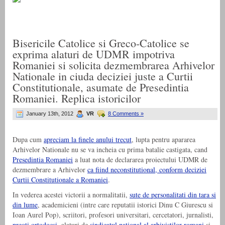
Bisericile Catolice si Greco-Catolice se
exprima alaturi de UDMR impotriva
Romaniei si solicita dezmembrarea Arhivelor
Nationale in ciuda deciziei juste a Curtii
Constitutionale, asumate de Presedintia
Romaniei. Replica istoricilor
January 13th, 2012
VR
8 Comments »
Dupa cum
apreciam la finele anului trecut
, lupta pentru apararea
Arhivelor Nationale nu se va incheia cu prima batalie castigata, cand
Presedintia Romaniei
a luat nota de declararea proiectului UDMR de
dezmembrare a Arhivelor
ca fiind neconstitutional, conform deciziei
Curtii Constitutionale a Romaniei
.
In vederea acestei victorii a normalitatii,
sute de personalitati din tara si
din lume
, academicieni (intre care reputatii istorici Dinu C Giurescu si
Ioan Aurel Pop), scriitori, profesori universitari, cercetatori, jurnalisti,
preoti ortodocsi
, alaturi de
sindicatul national al arhivistilor romani
si