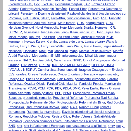
Evenimentul Zilei
,
EvZ
,
Exclusiv
,
extremism maghiar
,
FAR
,
Fazakas Ferenc
Sandor
,
Federaţia Arhiviştilor din România
,
Fenesi Tibor
,
Fereste-ma Doamne de
prieteni
,
Fereste-ma Doamne de prieteni! Razboiul clandestin al blocului sovietic cu
Romania
,
Fiat Justitia
,
fidesz
,
Filep Attila
,
florin constantiniu
,
Foto
,
FSB
,
Fundatia
Nationala pentru Civilizatie Rurala „Niste tarani’’
,
GDS
,
george maior
,
GRU
,
Herdean Gyongyi
,
Hotel Metropolis
,
Hotel Metropolis Bistrita
,
Hotnews
,
ICR
,
IICCMER
,
ilie nastase
,
Ioan Gaftone
,
Ioan Oltean
,
ioan scurtu
,
Ioan Talpes
,
Ion
Mihai Pacepa
,
Ion Pop
,
Joo Edith
,
Joo Edith Tokes
,
Jurnalul National
,
KGB
,
komintern
,
Kovacs Karoly
,
Kremlin
,
Lansare de carte
,
Lansare Larry Watts la
Bistrita
,
Larry L Watts
,
Larry Lee Watts
,
Larry Watts
,
laszlo tokes
,
Legea Arhivelor
Nationale
,
Libertatea
,
MAE
,
mai
,
Manna.ro
,
mapn
,
Marele Jaf de la Arhive
,
Mártón
Árpád Francisc
,
Metropolis
,
mi5
,
MI6
,
miercurea ciuc
,
Mihail Ulsamer
,
mugur
isarescu
,
NATO
,
Nicolae Balint
,
Niste Tarani
,
NKVD
,
Oficiul Protopopesc Reformat
Oradea
,
Oliv Mircea
,
OPERAŢIUNEA “VOALUL NEGRU”
,
OPERAŢIUNEA
“VOALUL NEGRU”: Cum l-a lăsat Securitatea din braţe pe Ceauşescu – Exclusiv
EVZ
,
oradea
,
Oreste Teodorescu
,
Ovidiu Enculescu
,
Pacepa – agent sovietic
,
Pacepa Ro
,
Pactul de la Varsovia
,
Palfi Noemi
,
parlamentul european
,
Parohia
Reformata Oradea-Olosig
,
Partidul Civic Maghiar
,
Partidului Popular Maghiar din
Transilvania
,
PCdR
,
PCM
,
PCR
,
PDF
,
PDL-UDMR
,
Peter Emilia
,
Piatra Craiului
,
porno-asistenta
,
porno-pastorul
,
PPE
,
PPMT
,
Presedintele Romaniei Traian
Basescu
,
presedintia romaniei
,
Prezbiteriul Reformat
,
Prohaszka Rad Boroka
,
Protopopiatului Reformat de Bihor
,
Protopopiatului Reformat din Bihor
,
Rad Boroka
Prohaszka
,
Rad Prohaszka Boroka
,
Rand
,
RAO
,
Raportul Final
,
raportul
tismaneanu
,
Raspuns la Intampinare
,
Razboiul clandestin al blocului sovietic cu
Romania
,
Republica Moldova
,
Revista Clipa
,
Robert Veress
,
Salvati Arhivele
Romaniei
,
Scrisoarea doamnei Tőkés Edith adresate Episcopiei Reformate
,
seful
BNR
,
sex
,
sex in Parlamentul European
,
sexoasa amanta a lui Tokes
,
sexy
,
sexy-
asistenta
,
sie
,
Sindicatul National al Arhivelor
,
SIS
,
Slatioara
,
son
,
Sorin Sotoc
,