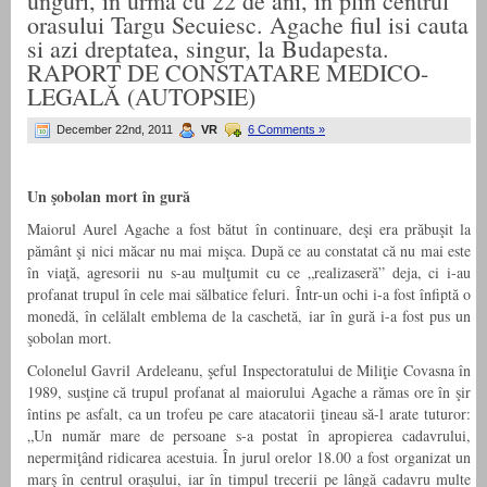
unguri, in urma cu 22 de ani, in plin centrul
orasului Targu Secuiesc. Agache fiul isi cauta
si azi dreptatea, singur, la Budapesta.
RAPORT DE CONSTATARE MEDICO-
LEGALĂ (AUTOPSIE)
December 22nd, 2011
VR
6 Comments »
Un şobolan mort în gură
Maiorul Aurel Agache a fost bătut în continuare, deşi era prăbuşit la
pământ şi nici măcar nu mai mişca. După ce au constatat că nu mai este
în viaţă, agresorii nu s-au mulţumit cu ce „realizaseră” deja, ci i-au
profanat trupul în cele mai sălbatice feluri. Într-un ochi i-a fost înfiptă o
monedă, în celălalt emblema de la caschetă, iar în gură i-a fost pus un
şobolan mort.
Colonelul Gavril Ardeleanu, şeful Inspectoratului de Miliţie Covasna în
1989, susţine că trupul profanat al maiorului Agache a rămas ore în şir
întins pe asfalt, ca un trofeu pe care atacatorii ţineau să-l arate tuturor:
„Un număr mare de persoane s-a postat în apropierea cadavrului,
nepermiţând ridicarea acestuia. În jurul orelor 18.00 a fost organizat un
marş în centrul oraşului, iar în timpul trecerii pe lângă cadavru multe