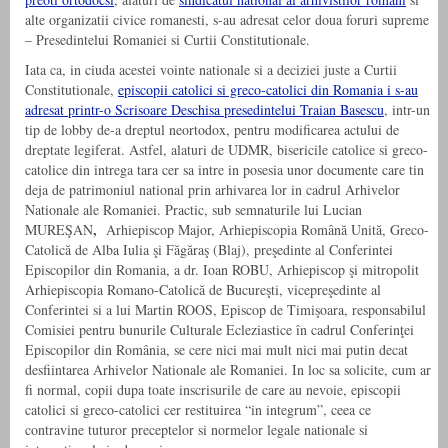
alte organizatii civice romanesti, s-au adresat celor doua foruri supreme
– Presedintelui Romaniei si Curtii Constitutionale.
Iata ca, in ciuda acestei vointe nationale si a deciziei juste a Curtii
Constitutionale,
episcopii catolici si greco-catolici din Romania i s-au
adresat printr-o Scrisoare Deschisa presedintelui Traian Basescu
, intr-un
tip de lobby de-a dreptul neortodox, pentru modificarea actului de
dreptate legiferat. Astfel, alaturi de UDMR, bisericile catolice si greco-
catolice din intrega tara cer sa intre in posesia unor documente care tin
deja de patrimoniul national prin arhivarea lor in cadrul Arhivelor
Nationale ale Romaniei. Practic, sub semnaturile lui Lucian
,
MUREŞAN
Arhiepiscop Major, Arhiepiscopia Română Unită, Greco-
Catolică de Alba Iulia şi Făgăraş (Blaj), preşedinte al Conferintei
Episcopilor din Romania, a dr. Ioan ROBU, Arhiepiscop şi mitropolit
Arhiepiscopia Romano-Catolică de Bucureşti, vicepreşedinte al
Conferintei si a lui Martin ROOS, Episcop de Timişoara, responsabilul
Comisiei pentru bunurile Culturale Ecleziastice în cadrul Conferinţei
Episcopilor din România, se cere nici mai mult nici mai putin decat
desfiintarea Arhivelor Nationale ale Romaniei. In loc sa solicite, cum ar
fi normal, copii dupa toate inscrisurile de care au nevoie, episcopii
catolici si greco-catolici cer restituirea “in integrum”, ceea ce
contravine tuturor preceptelor si normelor legale nationale si