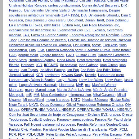
Cotidianul
,
Cristian Florian
,
Cristian Paunescu
,
Cristian Troncota
,
Cristian Vasile
,
Cristina Nichitus Roncea
,
curtea constitutionala
,
Curtea de Apel Bucuresti
,
D R
Popescu
,
Dan Berindei
,
Demeter Szilárd
,
Demisia lui Tismaneanu
,
Despre
sovietizarea arhitecturii româneşti (1947-1955)
,
DIA
,
Din durerile Bihorului
,
Dinu C
Giurescu
,
Dinu Giurescu
,
dinu sararu
,
Document
,
Dorian Hardt
,
Dorin Dobrincu
,
Ea e amanta lui Tokes
,
edith tokes
,
Editura Rao
,
Emil Radu Moldovan
,
etc
,
evenimentele din decembrie 89
,
Evenimentul Zilei
,
EvZ
,
Exclusiv
,
extremism
maghiar
,
FAR
,
Fazakas Ferenc Sandor
,
Federaţia Arhiviştilor din România
,
Fenesi
Tibor
,
Fereste-ma Doamne de prieteni
,
Fereste-ma Doamne de prieteni! Razboiul
clandestin al blocului sovietic cu Romania
,
Fiat Justitia
,
fidesz
,
Filep Attila
,
florin
constantiniu
,
Foto
,
FSB
,
Fundatia Nationala pentru Civilizatie Rurala „Niste tarani’’
,
GDS
,
george maior
,
Grigore Ionescu
,
GRU
,
Gustav Gusti
,
Haralamb Georgescu
,
Harry Stern
,
Herdean Gyongyi
,
Horia Maicu
,
Hotel Metropolis
,
Hotel Metropolis
Bistrita
,
Hotnews
,
ICR
,
IICCMER
,
ilie nastase
,
Ioan Gaftone
,
Ioan Oltean
,
ioan
scurtu
,
Ioan Talpes
,
Ion Mihai Pacepa
,
Ion Pop
,
Joo Edith
,
Joo Edith Tokes
,
Jurnalul National
,
KGB
,
komintern
,
Kovacs Karoly
,
Kremlin
,
Lansare de carte
,
Lansare Larry Watts la Bistrita
,
Larry L Watts
,
Larry Lee Watts
,
Larry Watts
,
laszlo
tokes
,
Legea Arhivelor Nationale
,
Libertatea
,
MAE
,
mai
,
Manfred Worner
,
Manna.ro
,
mapn
,
Marcel Locar
,
Marele Jaf de la Arhive
,
Mártón Árpád Francisc
,
Metropolis
,
mi5
,
MI6
,
Micu Goldenberg
,
miercurea ciuc
,
Mihai Caraman
,
Mihail
Ulsamer
,
Mircea Alifanti
,
mugur isarescu
,
NATO
,
Nicolae Bădescu
,
Nicolae Balint
,
Niste Tarani
,
NKVD
,
Octav Doicescu
,
Oficiul Protopopesc Reformat Oradea
,
Oliv
Mircea
,
OPERAŢIUNEA “VOALUL NEGRU”
,
OPERAŢIUNEA “VOALUL NEGRU”:
Cum l-a lăsat Securitatea din braţe pe Ceauşescu – Exclusiv EVZ
,
oradea
,
Oreste
Teodorescu
,
Ovidiu Enculescu
,
Pacepa – agent sovietic
,
Pacepa Ro
,
Pactul de la
Varsovia
,
Palfi Noemi
,
parlamentul european
,
Parohia Reformata Oradea-Olosig
,
Partidul Civic Maghiar
,
Partidului Popular Maghiar din Transilvania
,
PCdR
,
PCM
,
PCR
,
PDF
,
PDL-UDMR
,
Peter Emilia
,
Petre Antonescu
,
Petre Mihai Bacanu
,
Piatra