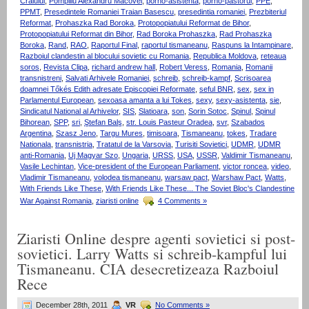
Craiului
,
Pompiliu Alexandru Macovei
,
porno-asistenta
,
porno-pastorul
,
PPE
,
PPMT
,
Presedintele Romaniei Traian Basescu
,
presedintia romaniei
,
Prezbiteriul
Reformat
,
Prohaszka Rad Boroka
,
Protopopiatului Reformat de Bihor
,
Protopopiatului Reformat din Bihor
,
Rad Boroka Prohaszka
,
Rad Prohaszka
Boroka
,
Rand
,
RAO
,
Raportul Final
,
raportul tismaneanu
,
Raspuns la Intampinare
,
Razboiul clandestin al blocului sovietic cu Romania
,
Republica Moldova
,
reteaua
soros
,
Revista Clipa
,
richard andrew hall
,
Robert Veress
,
Romania
,
Romanii
transnistreni
,
Salvati Arhivele Romaniei
,
schreib
,
schreib-kampf
,
Scrisoarea
doamnei Tőkés Edith adresate Episcopiei Reformate
,
seful BNR
,
sex
,
sex in
Parlamentul European
,
sexoasa amanta a lui Tokes
,
sexy
,
sexy-asistenta
,
sie
,
Sindicatul National al Arhivelor
,
SIS
,
Slatioara
,
son
,
Sorin Sotoc
,
Spinul
,
Spinul
Bihorean
,
SPP
,
sri
,
Ştefan Balş
,
str. Louis Pasteur Oradea
,
svr
,
Szabados
Argentina
,
Szasz Jeno
,
Targu Mures
,
timisoara
,
Tismaneanu
,
tokes
,
Tradare
Nationala
,
transnistria
,
Tratatul de la Varsovia
,
Turisiti Sovietici
,
UDMR
,
UDMR
anti-Romania
,
Uj Magyar Szo
,
Ungaria
,
URSS
,
USA
,
USSR
,
Valdimir Tismaneanu
,
Vasile Lechintan
,
Vice-president of the European Parliament
,
victor roncea
,
video
,
Vladimir Tismaneanu
,
volodea tismaneanu
,
warsaw pact
,
Warshaw Pact
,
Watts
,
With Friends Like These
,
With Friends Like These... The Soviet Bloc's Clandestine
War Against Romania
,
ziaristi online
4 Comments »
Ziaristi Online despre agenti sovietici si post-
sovietici. Larry Watts si schreib-kampful lui
Tismaneanu. CIA desecretizeaza Razboiul
Rece
December 28th, 2011
VR
No Comments »