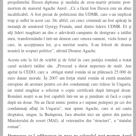
preşedintelui Iliescu diploma şi medalia de erou-martir primite post-
mortem de maiorul Agache Aurel. „Ce a făcut Ion Iliescu este un abuz
incalificabil. A fost presat de politicieni din UDMR, care s-au implicat
trup şi suflet în acest caz. De altfel, cei cinci criminali au fost apăraţi în
instanţă de senatorul Gyorgy Frunda, unul dintre liderii UDMR. El şi
alţi lideri maghiari au dus o adevărată campanie de denigrare a tatălui
meu, transformându-l într-un demon care omora oameni, viola femei şi
care, în accepţiunea lor, şi-a meritat soarta. S-au folosit de drama
noastră în scopuri politice”, afirmă Dionise Agache.
Acesta este la fel de scârbit şi de felul în care justiţia română a tratat
cazul uciderii tatălui său. „Procesul a durat nepermis de mult. Am
apelat la CEDO, care a obligat statul român să ne plătească 25.000 de
euro daune morale. În 2007 am forţat statul român să emită mandate
europene de arestare pentru cei doi condamnaţi care trăiesc în Ungaria,
iar statul maghiar a solicitat o copie certificată după întregul dosar.
Românii noştri n-au fost capabili într-un an şi jumătate să facă o copie
după un dosar. Nu au făcut nimic pentru a-i supune pedepsei pe cei doi
condamnaţi aflaţi în Ungaria”, mai spune Agache, care si azi cauta
dreptatea, singur, la Budapesta, fara absolut nici un ajutor din partea
Ministerului de resort (MAI), al veteranilor din “structuri”, a “statului
roman”.
Dumnezeu sa-l odihneasca in pace pe colonelul post-mortem Aurel