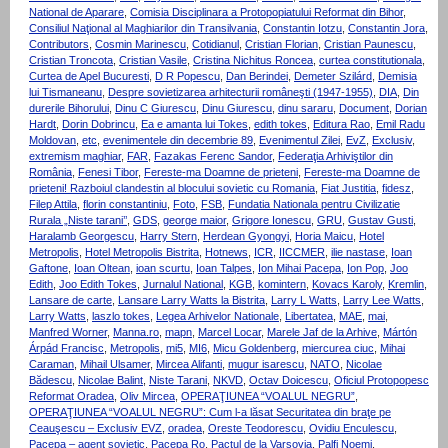
National de Aparare
,
Comisia Disciplinara a Protopopiatului Reformat din Bihor
,
Consiliul Naţional al Maghiarilor din Transilvania
,
Constantin Iotzu
,
Constantin Jora
,
Contributors
,
Cosmin Marinescu
,
Cotidianul
,
Cristian Florian
,
Cristian Paunescu
,
Cristian Troncota
,
Cristian Vasile
,
Cristina Nichitus Roncea
,
curtea constitutionala
,
Curtea de Apel Bucuresti
,
D R Popescu
,
Dan Berindei
,
Demeter Szilárd
,
Demisia
lui Tismaneanu
,
Despre sovietizarea arhitecturii româneşti (1947-1955)
,
DIA
,
Din
durerile Bihorului
,
Dinu C Giurescu
,
Dinu Giurescu
,
dinu sararu
,
Document
,
Dorian
Hardt
,
Dorin Dobrincu
,
Ea e amanta lui Tokes
,
edith tokes
,
Editura Rao
,
Emil Radu
Moldovan
,
etc
,
evenimentele din decembrie 89
,
Evenimentul Zilei
,
EvZ
,
Exclusiv
,
extremism maghiar
,
FAR
,
Fazakas Ferenc Sandor
,
Federaţia Arhiviştilor din
România
,
Fenesi Tibor
,
Fereste-ma Doamne de prieteni
,
Fereste-ma Doamne de
prieteni! Razboiul clandestin al blocului sovietic cu Romania
,
Fiat Justitia
,
fidesz
,
Filep Attila
,
florin constantiniu
,
Foto
,
FSB
,
Fundatia Nationala pentru Civilizatie
Rurala „Niste tarani’’
,
GDS
,
george maior
,
Grigore Ionescu
,
GRU
,
Gustav Gusti
,
Haralamb Georgescu
,
Harry Stern
,
Herdean Gyongyi
,
Horia Maicu
,
Hotel
Metropolis
,
Hotel Metropolis Bistrita
,
Hotnews
,
ICR
,
IICCMER
,
ilie nastase
,
Ioan
Gaftone
,
Ioan Oltean
,
ioan scurtu
,
Ioan Talpes
,
Ion Mihai Pacepa
,
Ion Pop
,
Joo
Edith
,
Joo Edith Tokes
,
Jurnalul National
,
KGB
,
komintern
,
Kovacs Karoly
,
Kremlin
,
Lansare de carte
,
Lansare Larry Watts la Bistrita
,
Larry L Watts
,
Larry Lee Watts
,
Larry Watts
,
laszlo tokes
,
Legea Arhivelor Nationale
,
Libertatea
,
MAE
,
mai
,
Manfred Worner
,
Manna.ro
,
mapn
,
Marcel Locar
,
Marele Jaf de la Arhive
,
Mártón
Árpád Francisc
,
Metropolis
,
mi5
,
MI6
,
Micu Goldenberg
,
miercurea ciuc
,
Mihai
Caraman
,
Mihail Ulsamer
,
Mircea Alifanti
,
mugur isarescu
,
NATO
,
Nicolae
Bădescu
,
Nicolae Balint
,
Niste Tarani
,
NKVD
,
Octav Doicescu
,
Oficiul Protopopesc
Reformat Oradea
,
Oliv Mircea
,
OPERAŢIUNEA “VOALUL NEGRU”
,
OPERAŢIUNEA “VOALUL NEGRU”: Cum l-a lăsat Securitatea din braţe pe
Ceauşescu – Exclusiv EVZ
,
oradea
,
Oreste Teodorescu
,
Ovidiu Enculescu
,
Pacepa – agent sovietic
,
Pacepa Ro
,
Pactul de la Varsovia
,
Palfi Noemi
,