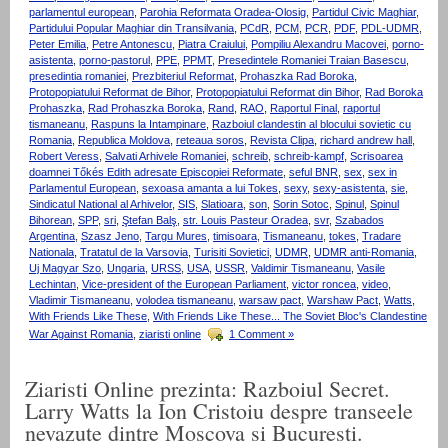
parlamentul european
,
Parohia Reformata Oradea-Olosig
,
Partidul Civic Maghiar
,
Partidului Popular Maghiar din Transilvania
,
PCdR
,
PCM
,
PCR
,
PDF
,
PDL-UDMR
,
Peter Emilia
,
Petre Antonescu
,
Piatra Craiului
,
Pompiliu Alexandru Macovei
,
porno-
asistenta
,
porno-pastorul
,
PPE
,
PPMT
,
Presedintele Romaniei Traian Basescu
,
presedintia romaniei
,
Prezbiteriul Reformat
,
Prohaszka Rad Boroka
,
Protopopiatului Reformat de Bihor
,
Protopopiatului Reformat din Bihor
,
Rad Boroka
Prohaszka
,
Rad Prohaszka Boroka
,
Rand
,
RAO
,
Raportul Final
,
raportul
tismaneanu
,
Raspuns la Intampinare
,
Razboiul clandestin al blocului sovietic cu
Romania
,
Republica Moldova
,
reteaua soros
,
Revista Clipa
,
richard andrew hall
,
Robert Veress
,
Salvati Arhivele Romaniei
,
schreib
,
schreib-kampf
,
Scrisoarea
doamnei Tőkés Edith adresate Episcopiei Reformate
,
seful BNR
,
sex
,
sex in
Parlamentul European
,
sexoasa amanta a lui Tokes
,
sexy
,
sexy-asistenta
,
sie
,
Sindicatul National al Arhivelor
,
SIS
,
Slatioara
,
son
,
Sorin Sotoc
,
Spinul
,
Spinul
Bihorean
,
SPP
,
sri
,
Ştefan Balş
,
str. Louis Pasteur Oradea
,
svr
,
Szabados
Argentina
,
Szasz Jeno
,
Targu Mures
,
timisoara
,
Tismaneanu
,
tokes
,
Tradare
Nationala
,
Tratatul de la Varsovia
,
Turisiti Sovietici
,
UDMR
,
UDMR anti-Romania
,
Uj Magyar Szo
,
Ungaria
,
URSS
,
USA
,
USSR
,
Valdimir Tismaneanu
,
Vasile
Lechintan
,
Vice-president of the European Parliament
,
victor roncea
,
video
,
Vladimir Tismaneanu
,
volodea tismaneanu
,
warsaw pact
,
Warshaw Pact
,
Watts
,
With Friends Like These
,
With Friends Like These... The Soviet Bloc's Clandestine
War Against Romania
,
ziaristi online
1 Comment »
Ziaristi Online prezinta: Razboiul Secret.
Larry Watts la Ion Cristoiu despre transeele
nevazute dintre Moscova si Bucuresti.