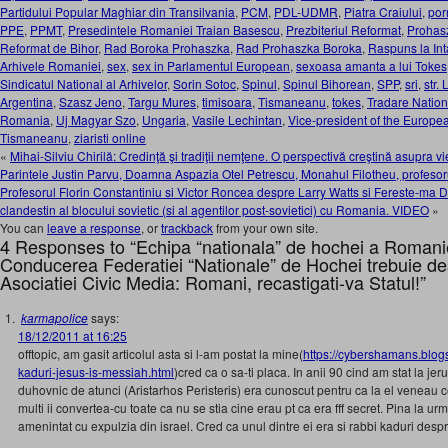
Partidului Popular Maghiar din Transilvania
,
PCM
,
PDL-UDMR
,
Piatra Craiului
,
por
PPE
,
PPMT
,
Presedintele Romaniei Traian Basescu
,
Prezbiteriul Reformat
,
Prohas
Reformat de Bihor
,
Rad Boroka Prohaszka
,
Rad Prohaszka Boroka
,
Raspuns la In
Arhivele Romaniei
,
sex
,
sex in Parlamentul European
,
sexoasa amanta a lui Tokes
Sindicatul National al Arhivelor
,
Sorin Sotoc
,
Spinul
,
Spinul Bihorean
,
SPP
,
sri
,
str.
Argentina
,
Szasz Jeno
,
Targu Mures
,
timisoara
,
Tismaneanu
,
tokes
,
Tradare Nation
Romania
,
Uj Magyar Szo
,
Ungaria
,
Vasile Lechintan
,
Vice-president of the Europe
Tismaneanu
,
ziaristi online
«
Mihai-Silviu Chirilă: Credinţă şi tradiţii nemţene. O perspectivă creştină asupra 
Parintele Justin Parvu, Doamna Aspazia Otel Petrescu, Monahul Filotheu, profesorul 
Profesorul Florin Constantiniu si Victor Roncea despre Larry Watts si Fereste-ma
clandestin al blocului sovietic (si al agentilor post-sovietici) cu Romania. VIDEO
»
You can
leave a response
, or
trackback
from your own site.
4 Responses to “Echipa “nationala” de hochei a Romaniei
Conducerea Federatiei “Nationale” de Hochei trebuie dest
Asociatiei Civic Media: Romani, recastigati-va Statul!”
karmapolice
says:
18/12/2011 at 16:25
offtopic, am gasit articolul asta si l-am postat la mine(
https://cybershamans.blog
kaduri-jesus-is-messiah.html
)cred ca o sa-ti placa. In anii 90 cind am stat la j
duhovnic de atunci (Aristarhos Peristeris) era cunoscut pentru ca la el veneau cei
multi ii convertea-cu toate ca nu se stia cine erau pt ca era fff secret. Pina la urma
amenintat cu expulzia din israel. Cred ca unul dintre ei era si rabbi kaduri despr