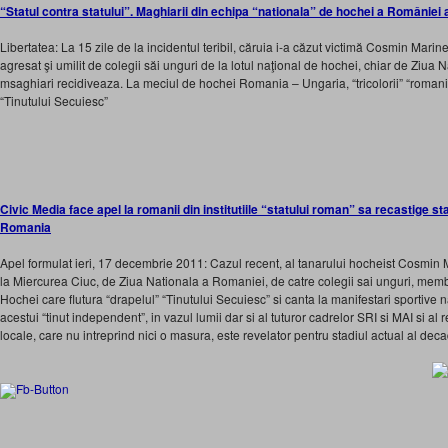
“Statul contra statului”. Maghiarii din echipa “nationala” de hochei a României 
Libertatea: La 15 zile de la incidentul teribil, căruia i-a căzut victimă Cosmin Marine
agresat şi umilit de colegii săi unguri de la lotul naţional de hochei, chiar de Ziua 
msaghiari recidiveaza. La meciul de hochei Romania – Ungaria, “tricolorii” “romani”
“Tinutului Secuiesc”
Civic Media face apel la romanii din institutiile “statului roman” sa recastige s
Romania
Apel formulat ieri, 17 decembrie 2011: Cazul recent, al tanarului hocheist Cosmin Ma
la Miercurea Ciuc, de Ziua Nationala a Romaniei, de catre colegii sai unguri, mem
Hochei care flutura “drapelul” “Tinutului Secuiesc” si canta la manifestari sportive n
acestui “tinut independent”, in vazul lumii dar si al tuturor cadrelor SRI si MAI si al 
locale, care nu intreprind nici o masura, este revelator pentru stadiul actual al deca