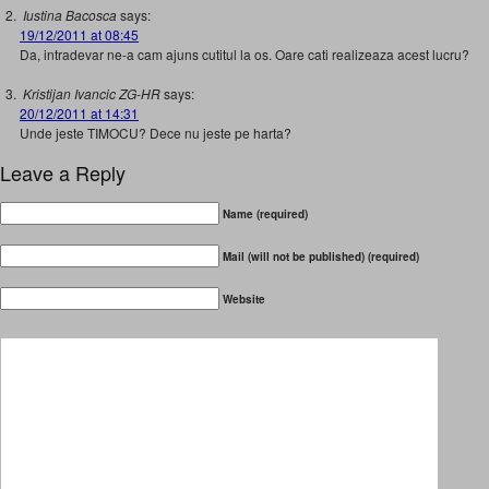
Iustina Bacosca
says:
19/12/2011 at 08:45
Da, intradevar ne-a cam ajuns cutitul la os. Oare cati realizeaza acest lucru?
Kristijan Ivancic ZG-HR
says:
20/12/2011 at 14:31
Unde jeste TIMOCU? Dece nu jeste pe harta?
Leave a Reply
Name (required)
Mail (will not be published) (required)
Website