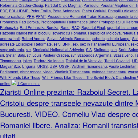
Reformata Oradea-Olosig
,
Partidul Civic Maghiar
,
Partidului Popular Maghiar din T
PDF
,
PDL-UDMR
,
Peter Emilia
,
Petre Antonescu
,
Piatra Craiului
,
Pompiliu Alexand
porno-pastorul
,
PPE
,
PPMT
,
Presedintele Romaniei Traian Basescu
,
presedintia r
Prohaszka Rad Boroka
,
Protopopiatului Reformat de Bihor
,
Protopopiatului Reform
Prohaszka
,
Rad Prohaszka Boroka
,
Rand
,
RAO
,
Raportul Final
,
raportul tismanea
Razboiul clandestin al blocului sovietic cu Romania
,
Republica Moldova
,
reteaua 
andrew hall
,
Robert Veress
,
Salvati Arhivele Romaniei
,
schreib
,
schreib-kampf
,
Scr
adresate Episcopiei Reformate
,
seful BNR
,
sex
,
sex in Parlamentul European
,
sexo
sexy-asistenta
,
sie
,
Sindicatul National al Arhivelor
,
SIS
,
Slatioara
,
son
,
Sorin Sotoc
sri
,
Ştefan Balş
,
str. Louis Pasteur Oradea
,
svr
,
Szabados Argentina
,
Szasz Jeno
,
T
Tismaneanu
,
tokes
,
Tradare Nationala
,
Tratatul de la Varsovia
,
Turisiti Sovietici
,
UD
Magyar Szo
,
Ungaria
,
URSS
,
USA
,
USSR
,
Valdimir Tismaneanu
,
Vasile Lechintan
Parliament
,
victor roncea
,
video
,
Vladimir Tismaneanu
,
volodea tismaneanu
,
warsa
With Friends Like These
,
With Friends Like These... The Soviet Bloc's Clandestin
online
1 Comment »
Ziaristi Online prezinta: Razboiul Secret. L
Cristoiu despre transeele nevazute dintre
Bucuresti. VIDEO. Corneliu Vlad despre c
Romaniei libere. Analiza: Romanii transnistr
uitati