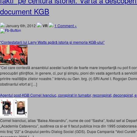
fakti” pe centura istoriei. Varta a descoper
document KGB
January 6th, 2012
VR
1 Comment »
“Contestatarii lui Larry Watts apără istoria şi memoria KGB-ului”
“Cei care contestă ansamblul acestei lucrări de foarte mare importanţă nu pot fi consid
preocupări ştiinţifice, în genere, ci, pur şi simplu, pioni din vasta agentură a servicii
printre realităţile zilelor noastre.” Interviu cu Gen. brg. (r) SRI Aurel I. Rogojan D
obstinantul efort al […]
Agentul post-KGB Cornel Ivanciuc, conspirat in turnator, reconspirat, deconspirat, e
Cornel Ivanciuc, alias “Balea Alexandru”, nume de cod “Sasha”, fostul sef al Depart
„Academia Catavencu”, sustinea ca si-ar fi facut publica inca din 1995 colaborarea 
mic tiraj “22″ a Grupului pentru Dialog Social (GDS). Dupa Campania “Voci Curate” 
decembrie 2006 […]