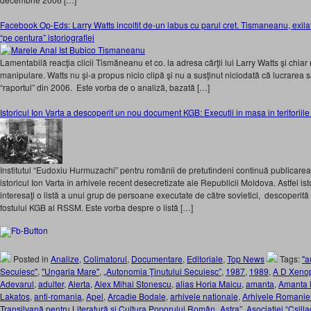
Facebook Op-Eds: Larry Watts incoltit de-un labus cu parul cret. Tismaneanu, exilat
“pe centura” istoriografiei
Lamentabilă reacţia clicii Tismăneanu et co. la adresa cărţii lui Larry Watts şi chia
manipulare. Watts nu şi-a propus nicio clipă şi nu a susţinut niciodată că lucrarea sa
“raportul” din 2006. Este vorba de o analiză, bazată […]
Istoricul Ion Varta a descoperit un nou document KGB: Executii in masa in teritoriile
Institutul “Eudoxiu Hurmuzachi” pentru românii de pretutindeni continuă publicarea
istoricul Ion Varta în arhivele recent desecretizate ale Republicii Moldova. Astfel ist
interesaţi o listă a unui grup de persoane executate de către sovietici, descoperită
fostului KGB al RSSM. Este vorba despre o listă […]
Posted in
Analize
,
Colimatorul
,
Documentare
,
Editoriale
,
Top News
Tags:
"a
Secuiesc"
,
"Ungaria Mare"
,
„Autonomia Ţinutului Secuiesc”
,
1987
,
1989
,
A D Xeno
Adevarul
,
adulter
,
Alerta
,
Alex Mihai Stonescu
,
alias Horia Maicu
,
amanta
,
Amanta l
Lakatos
,
anti-romania
,
Apel
,
Arcadie Bodale
,
arhivele nationale
,
Arhivele Romanie
Transilvană pentru Literatură şi Cultura Poporului Român „Astra”
,
Asociației “Csil