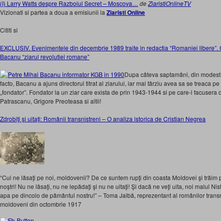
(I) Larry Watts despre Razboiul Secret – Moscova…
de
ZiaristiOnlineTV
Vizionati si partea a doua a emisiunii la
Ziaristi Online
Cititi si
EXCLUSIV. Evenimentele din decembrie 1989 traite in redactia “Romaniei libere”. 
Bacanu “ziarul revolutiei romane”
Dupa câteva saptamâni, din modest s
facto, Bacanu a ajuns directorul titrat al ziarului, iar mai târziu avea sa se treaca pe f
„fondator”. Fondator la un ziar care exista de prin 1943-1944 si pe care-l facusera d
Patrascanu, Grigore Preoteasa si altii!
Zdrobiţi şi uitaţi: Românii transnistreni – O analiza istorica de Cristian Negrea
“Cui ne lăsaţi pe noi, moldovenii? De ce suntem rupţi din coasta Moldovei şi trăim pe
noştri! Nu ne lăsaţi, nu ne lepădaţi şi nu ne uitaţi! Şi dacă ne veţi uita, noi malul Ni
apa pe dincolo de pământul nostru!” – Toma Jalbă, reprezentant al românilor transn
moldoveni din octombrie 1917