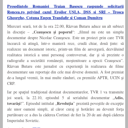
Presedintele Romaniei Traian Basescu raspunde solicitarii
Roncea.ro privind cazul Eroilor USLA, DSS si SRI – Trosca
Gheorghe, Cotuna Eugen Trandafir si Coman Dumitru
Miercuri seară, tot de la ora 22.00, Răzvan Butaru aduce un alt subiect
Ceauşescu şi poporul
în discuţie – „
“: „filmul nu este un simplu
documentar despre Nicolae Ceauşescu. Este un proiect prin care TVR
încearcă să atingă, într-o manieră rece, crudă chiar, două ţinte: să
realizeze un document istoric, printr-un film de anvergură, dezvăluind
realitatea istorică a unui personaj controversat, dar şi să prezinte o
radiografie a societătii româneşti, moştenitoare a epocii Ceauşescu”.
Răzvan Butaru este jurnalist cu experienţă în realizarea de filme
documentare sau reportaje din cele mai diverse domenii. A fost premiat
de-a lungul vremii, în mai multe rânduri, cu premiile APTR, UCIN şi
CRP.
Iar pe spaţiul tradiţional destinat documentarelor, TVR 1 va transmite
Adio,
joi seară, la 22.10, episodul 5 al serialului documentar „
tovarăşi
Revoluţia
!”. Episodul intitulat „
” prezintă poveştile de excepţie
ale unor oameni simpli, al căror curaj şi hotărâre au devenit forţa
purtătoare ce a dus la căderea Cortinei de fier la 20 de ani după căderea
Imperiului Sovietic.