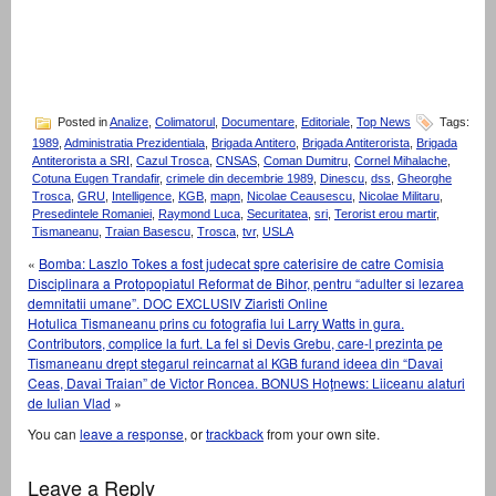
Posted in
Analize
,
Colimatorul
,
Documentare
,
Editoriale
,
Top News
Tags:
1989
,
Administratia Prezidentiala
,
Brigada Antitero
,
Brigada Antiterorista
,
Brigada
Antiterorista a SRI
,
Cazul Trosca
,
CNSAS
,
Coman Dumitru
,
Cornel Mihalache
,
Cotuna Eugen Trandafir
,
crimele din decembrie 1989
,
Dinescu
,
dss
,
Gheorghe
Trosca
,
GRU
,
Intelligence
,
KGB
,
mapn
,
Nicolae Ceausescu
,
Nicolae Militaru
,
Presedintele Romaniei
,
Raymond Luca
,
Securitatea
,
sri
,
Terorist erou martir
,
Tismaneanu
,
Traian Basescu
,
Trosca
,
tvr
,
USLA
«
Bomba: Laszlo Tokes a fost judecat spre caterisire de catre Comisia
Disciplinara a Protopopiatul Reformat de Bihor, pentru “adulter si lezarea
demnitatii umane”. DOC EXCLUSIV Ziaristi Online
Hotulica Tismaneanu prins cu fotografia lui Larry Watts in gura.
Contributors, complice la furt. La fel si Devis Grebu, care-l prezinta pe
Tismaneanu drept stegarul reincarnat al KGB furand ideea din “Davai
Ceas, Davai Traian” de Victor Roncea. BONUS Hoţnews: Liiceanu alaturi
de Iulian Vlad
»
You can
leave a response
, or
trackback
from your own site.
Leave a Reply