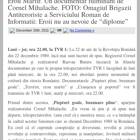
Erou Martir. Un documentar fulminant de
Cornel Mihalache. FOTO: Omagiul Brigazii
Antiteroriste a Serviciului Roman de
Informatii: Eroii nu au nevoie de “diplome”
December 20th, 2011
VR
No Comments »
Luni – joi, ora 22.00, la TVR 1:
La 22 de ani de la Revoluţia Română
din 22 decembrie 1989, încă mai sunt lucruri de spus. Regizorul Cornel
Mihalache şi realizatorul Razvan Butaru încearcă în filmele
documentare pe care le propun telespectatorilor TVR 1 începând de luni
până miercuri, de la ora 22.00, noi abordari pentru momentul de
cotitură din istoria României. Documentarele „Piepturi pline, buzunare
goale”, „Terorist, erou martir” şi „Ceauşescu şi poporul” vor fi
transmise de TVR 1 luni, marţi şi miercuri, ora 22.00.
Piepturi goale, buzunare pline
Primul dintre acestea, „
“, aparţine
realizatorului Cornel Mihalache. „Eu vreau să știu și să spun mai
departe, telespectatorilor, (asta cred că e menirea mea), ce s-a întâmplat
în cadrul acestui fenomen care se cheamă Decembrie 1989 în România.
Eu cred că el cuprinde conspirație și diversiune, revoltă și crimă,
revoluție și contrarevoluție, represiune și manipulare, lovitură militară
și euforie populară. Toate pe rând, și toate amestecate. Dar cînd vorbim