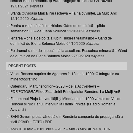
scriitori Radu Theodoru și Aurel Rogojan și istoricul Gh. Buzatu
19/01/2021
eXpress
Sfânta Cuvioasă Maică Parascheva – Taina cuviinței. La Mulți Ani!
12/10/2020
eXpress
Pentru o viață trăită întru Hristos. Gând de duminică – pilda
semănătorului – de Elena Solunca
11/10/2020
eXpress
Iertarea – cheia de boltă a iubirii. Iubirea vrăjmașilor – Gând de
duminică de Elena Solunca Moise
04/10/2020
eXpress
Pe drumul suitor de la pocăință la ascultare. Pescuirea minunată – Gând
de duminică de Elena Solunca Moise
27/09/2020
eXpress
RECENT POSTS
Victor Roncea suprins de Agerpres în 13 iunie 1990: O fotografie cu
mine fotografiind
Calendarul Mărturisitorilor – 2023 – de la ActiveNews –
PDF/FOTOGRAFII de Ziua Unirii Principatelor Române. La Mulți Ani!
Fenomenul Piața Universității și Mineriada din 1990 văzute de Victor
Roncea și Nic Hanu. Interviuri la Radio Trinitas și Radio România
Actualități
BANI Guvern presa vândută din România campania de propagandă a
fricii COVID – FOTO / PDF
AMSTERDAM – 2.01. 2022 – AFP – MASS MINCIUNA MEDIA