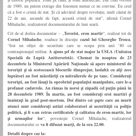
de 1989, nu putem extrage din fenomen numai ce ne convine. Eu cred
că a fost o crimă de stat. Și că adevărul despre revoluție, mult căutat de
22 de ani, ascunde de fapt, această crimă de stat”, afirmă Cornel
Mihalache, realizatorul documentarului de luni seară.
Terorist, erou martir
Cel de-al doilea documentar – „
“, realizat tot de
Cornel Mihalache
cazul lui Gheorghe Trosca
, readuce în discuţie
,
“fost un ofițer de securitate care se ocupa prin anii ’80 cu
A ajuns șef de stat major la USLA (Unitatea
contraspionajul militar.
Specială de Luptă Antiteroristă). Chemat în noaptea de 23
decembrie la Ministerul Apărării Naționale să apere ministerul de
teroriști și să scotocească blocurile dimprejur, laolaltă cu alți zece
luptători au fost măcelăriți cu mitralierele de pe tanc. Considerați
teroriști, au fost lăsați la oprobriul populației manipulate, care le-a
profanat cadavrele. Au rămas în noroi și zăpadă cel puțin până în
28 decembrie 1989. În martie, au fost considerați eroi martiri și
înaintați în grad post-mortem. Doi dintre cei șapte care au murit
atunci sunt considerați astăzi colaboratori ai securității ca poliție
politică, și li s-au retras certificatele și calitatea de erou-martir, lor
și urmașilor lor
“, povesteşte Cornel Mihalache, realizatorul
va fi difuzat marţi, de la ora 22.00.
documentarului ce
Detalii despre caz la: