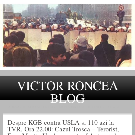
VICTOR RONCEA
BLOG
„ADEVARUL RAMANE, ORICARE AR FI SOARTA SLUJITORILOR SAI" – GH. I. B.
Despre KGB contra USLA si 110 azi la
TVR, Ora 22.00: Cazul Trosca – Terorist,