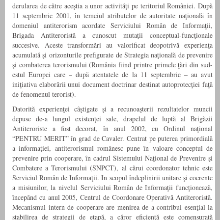
derularea de către aceştia a unor activităţi pe teritoriul României. După
11 septembrie 2001, în temeiul atributelor de autoritate naţională în
domeniul antiterorism acordate Serviciului Român de Informaţii,
Brigada Antiteroristă a cunoscut mutaţii conceptual-funcţionale
succesive. Aceste transformări au valorificat deopotrivă experienţa
acumulată şi orizonturile prefigurate de Strategia naţională de prevenire
şi combaterea terorismului (România fiind printre primele ţări din sud-
estul Europei care – după atentatele de la 11 septembrie – au avut
iniţiativa elaborării unui document doctrinar destinat autoprotecţiei faţă
de fenomenul terorist).
Datorită experienţei câştigate şi a recunoaşterii rezultatelor muncii
depuse de-a lungul existenţei sale, drapelul de luptă al Brigăzii
Antiteroriste a fost decorat, în anul 2002, cu Ordinul naţional
“PENTRU MERIT” în grad de Cavaler. Centrat pe puterea primordială
a informaţiei, antiterorismul românesc pune în valoare conceptul de
prevenire prin cooperare, în cadrul Sistemului Naţional de Prevenire şi
Combatere a Terorismului (SNPCT), al cărui coordonator tehnic este
Serviciul Român de Informaţii. In scopul îndeplinirii unitare şi coerente
a misiunilor, la nivelul Serviciului Român de Informaţii funcţionează,
începând cu anul 2005, Centrul de Coordonare Operativă Antiteroristă.
Mecanismul intern de cooperare are menirea de a contribui esenţial la
stabilirea de strategii de etapă, a căror eficienţă este comensurată