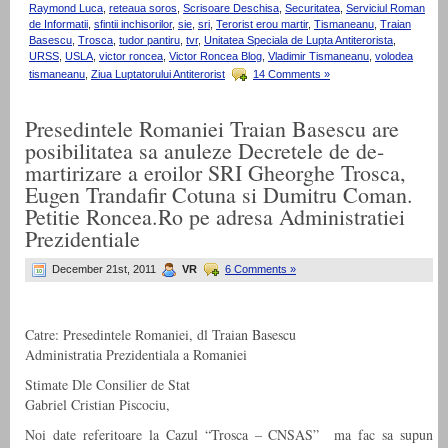
Raymond Luca
,
reteaua soros
,
Scrisoare Deschisa
,
Securitatea
,
Serviciul Roman
de Informatii
,
sfintii inchisorilor
,
sie
,
sri
,
Terorist erou martir
,
Tismaneanu
,
Traian
Basescu
,
Trosca
,
tudor pantiru
,
tvr
,
Unitatea Speciala de Lupta Antiterorista
,
URSS
,
USLA
,
victor roncea
,
Victor Roncea Blog
,
Vladimir Tismaneanu
,
volodea
tismaneanu
,
Ziua Luptatorului Antiterorist
14 Comments »
Presedintele Romaniei Traian Basescu are
posibilitatea sa anuleze Decretele de de-
martirizare a eroilor SRI Gheorghe Trosca,
Eugen Trandafir Cotuna si Dumitru Coman.
Petitie Roncea.Ro pe adresa Administratiei
Prezidentiale
December 21st, 2011
VR
6 Comments »
Catre: Presedintele Romaniei, dl Traian Basescu
Administratia Prezidentiala a Romaniei
Stimate Dle Consilier de Stat
Gabriel Cristian Piscociu,
Noi date referitoare la Cazul “Trosca – CNSAS” ma fac sa supun