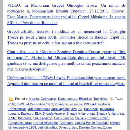
VIDEO: In Memoriam Grupul Gheorghe Trosca. Un minut de
reculegere la Monumentul Eroului Cunoscut. 23.12.2011. Terorist,
Erou Martir. Documentarul integral al lui Cornel Mihalache. In atentia
SRI si a Presedintiei Romaniei
Grupul artistilor teroristi i-a ridicat azi un monument lui Gheorghe
Trosca pe locul crimei KGB. Domnilor Iliescu si Basescu, capul lui
Trosca va priveste in ochi: a fost sau nu a fost erou-martir?
Cum a fost ucis la Odorheiu Secuiesc Dumitru Coman, proaspat “fost
erou-martir”. Marturia lui Mircea Buie despre propriul linsaj: “Mă
gândeam să nu mă desfigureze prea mult, ca să mă poată înmormânta ai
mei în sicriu descoperit”
Umbra malefică a lui Tőkés László. Fiul colonelului post-mortem Aurel
Agache il desfiinteaza pe pastorul imoral al bisericii reformate maghiare
Posted in
Analize
,
Colimatorul
,
Documentare
,
Editoriale
,
Top News
Tags:
0110
,
1989
,
24 Decembrie 1989
,
26 martie
,
26 martie 1990
,
Administratia
Prezidentiala
,
alin teodorescu
,
aurel agache
,
avo
,
BA
,
Basarabia
,
basarabia
romana
,
Basescu
,
BLA
,
Brigada Antitero
,
Brigada Antiterorista
,
Brigada Antiterorista
a SRI
,
Bucovina
,
Cazul Agache
,
Cazul Trosca
,
CNSAS
,
Coman Dumitru
,
Constantin Iulian
,
Cornel Mihalache
,
Cotroceni
,
Cotuna Eugen Trandafir
,
crimele
din decembrie 1989
,
detinuti politici
,
Dinescu
,
dss
,
Dumitru Coman
,
Eugen