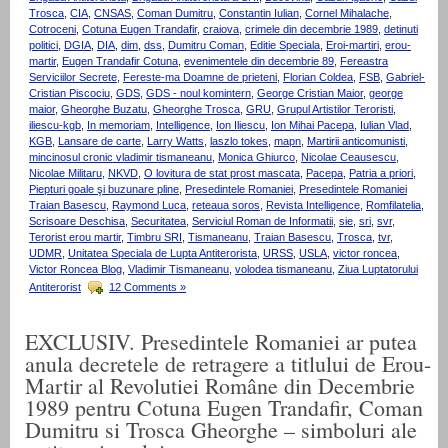
Trosca
,
CIA
,
CNSAS
,
Coman Dumitru
,
Constantin Iulian
,
Cornel Mihalache
,
Cotroceni
,
Cotuna Eugen Trandafir
,
craiova
,
crimele din decembrie 1989
,
detinuti
politici
,
DGIA
,
DIA
,
dim
,
dss
,
Dumitru Coman
,
Editie Speciala
,
Eroi-martiri
,
erou-
martir
,
Eugen Trandafir Cotuna
,
evenimentele din decembrie 89
,
Fereastra
Serviciilor Secrete
,
Fereste-ma Doamne de prieteni
,
Florian Coldea
,
FSB
,
Gabriel-
Cristian Piscociu
,
GDS
,
GDS - noul komintern
,
George Cristian Maior
,
george
maior
,
Gheorghe Buzatu
,
Gheorghe Trosca
,
GRU
,
Grupul Artistilor Teroristi
,
iliescu-kgb
,
In memoriam
,
Intelligence
,
Ion Iliescu
,
Ion Mihai Pacepa
,
Iulian Vlad
,
KGB
,
Lansare de carte
,
Larry Watts
,
laszlo tokes
,
mapn
,
Martirii anticomunisti
,
mincinosul cronic vladimir tismaneanu
,
Monica Ghiurco
,
Nicolae Ceausescu
,
Nicolae Militaru
,
NKVD
,
O lovitura de stat prost mascata
,
Pacepa
,
Patria a priori
,
Piepturi goale şi buzunare pline
,
Presedintele Romaniei
,
Presedintele Romaniei
Traian Basescu
,
Raymond Luca
,
reteaua soros
,
Revista Intelligence
,
Romfilatelia
,
Scrisoare Deschisa
,
Securitatea
,
Serviciul Roman de Informatii
,
sie
,
sri
,
svr
,
Terorist erou martir
,
Timbru SRI
,
Tismaneanu
,
Traian Basescu
,
Trosca
,
tvr
,
UDMR
,
Unitatea Speciala de Lupta Antiterorista
,
URSS
,
USLA
,
victor roncea
,
Victor Roncea Blog
,
Vladimir Tismaneanu
,
volodea tismaneanu
,
Ziua Luptatorului
Antiterorist
12 Comments »
EXCLUSIV. Presedintele Romaniei ar putea
anula decretele de retragere a titlului de Erou-
Martir al Revolutiei Române din Decembrie
1989 pentru Cotuna Eugen Trandafir, Coman
Dumitru si Trosca Gheorghe – simboluri ale