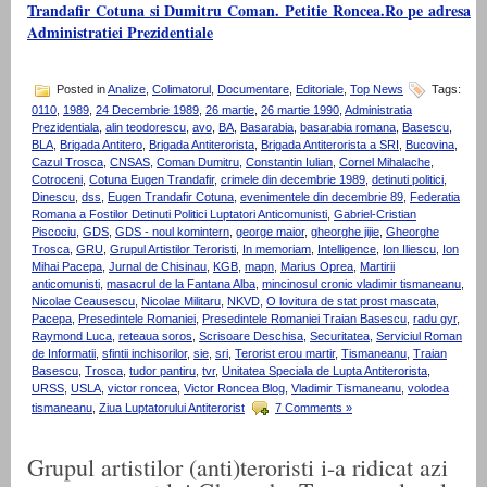
Trandafir Cotuna si Dumitru Coman. Petitie Roncea.Ro pe adresa
Administratiei Prezidentiale
Posted in
Analize
,
Colimatorul
,
Documentare
,
Editoriale
,
Top News
Tags:
0110
,
1989
,
24 Decembrie 1989
,
26 martie
,
26 martie 1990
,
Administratia
Prezidentiala
,
alin teodorescu
,
avo
,
BA
,
Basarabia
,
basarabia romana
,
Basescu
,
BLA
,
Brigada Antitero
,
Brigada Antiterorista
,
Brigada Antiterorista a SRI
,
Bucovina
,
Cazul Trosca
,
CNSAS
,
Coman Dumitru
,
Constantin Iulian
,
Cornel Mihalache
,
Cotroceni
,
Cotuna Eugen Trandafir
,
crimele din decembrie 1989
,
detinuti politici
,
Dinescu
,
dss
,
Eugen Trandafir Cotuna
,
evenimentele din decembrie 89
,
Federatia
Romana a Fostilor Detinuti Politici Luptatori Anticomunisti
,
Gabriel-Cristian
Piscociu
,
GDS
,
GDS - noul komintern
,
george maior
,
gheorghe jijie
,
Gheorghe
Trosca
,
GRU
,
Grupul Artistilor Teroristi
,
In memoriam
,
Intelligence
,
Ion Iliescu
,
Ion
Mihai Pacepa
,
Jurnal de Chisinau
,
KGB
,
mapn
,
Marius Oprea
,
Martirii
anticomunisti
,
masacrul de la Fantana Alba
,
mincinosul cronic vladimir tismaneanu
,
Nicolae Ceausescu
,
Nicolae Militaru
,
NKVD
,
O lovitura de stat prost mascata
,
Pacepa
,
Presedintele Romaniei
,
Presedintele Romaniei Traian Basescu
,
radu gyr
,
Raymond Luca
,
reteaua soros
,
Scrisoare Deschisa
,
Securitatea
,
Serviciul Roman
de Informatii
,
sfintii inchisorilor
,
sie
,
sri
,
Terorist erou martir
,
Tismaneanu
,
Traian
Basescu
,
Trosca
,
tudor pantiru
,
tvr
,
Unitatea Speciala de Lupta Antiterorista
,
URSS
,
USLA
,
victor roncea
,
Victor Roncea Blog
,
Vladimir Tismaneanu
,
volodea
tismaneanu
,
Ziua Luptatorului Antiterorist
7 Comments »
Grupul artistilor (anti)teroristi i-a ridicat azi