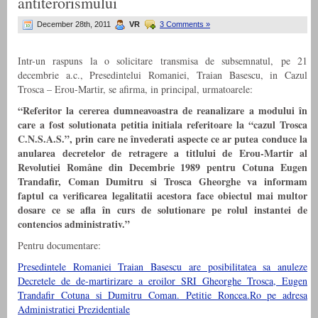
antiterorismului
December 28th, 2011
VR
3 Comments »
Intr-un raspuns la o solicitare transmisa de subsemnatul, pe 21
decembrie a.c., Presedintelui Romaniei, Traian Basescu, in Cazul
Trosca – Erou-Martir, se afirma, in principal, urmatoarele:
“Referitor la cererea dumneavoastra de reanalizare a modului în
care a fost solutionata petitia initiala referitoare la “cazul Trosca
C.N.S.A.S.”, prin care ne învederati aspecte ce ar putea conduce la
anularea decretelor de retragere a titlului de Erou-Martir al
Revolutiei Române din Decembrie 1989 pentru Cotuna Eugen
Trandafir, Coman Dumitru si Trosca Gheorghe va informam
faptul ca verificarea legalitatii acestora face obiectul mai multor
dosare ce se afla în curs de solutionare pe rolul instantei de
contencios administrativ.”
Pentru documentare:
Presedintele Romaniei Traian Basescu are posibilitatea sa anuleze
Decretele de de-martirizare a eroilor SRI Gheorghe Trosca, Eugen
Trandafir Cotuna si Dumitru Coman. Petitie Roncea.Ro pe adresa
Administratiei Prezidentiale