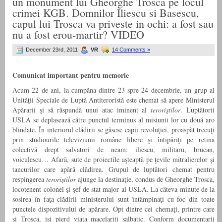
un monument lui Gheorghe Trosca pe locul
crimei KGB. Domnilor Iliescu si Basescu,
capul lui Trosca va priveste in ochi: a fost sau
nu a fost erou-martir? VIDEO
December 23rd, 2011
VR
14 Comments »
Comunicat important pentru memorie
Acum 22 de ani, la cumpăna dintre 23 spre 24 decembrie, un grup al
Unităţii Speciale de Luptă Antiteroristă este chemat să apere Ministerul
Apărarii şi să răspundă unui atac iminent al
teroriştilor
. Luptătorii
USLA se deplasează către punctul terminus al misiunii lor cu două aro
blindate. În interiorul clădirii se găsesc capii revoluţiei, proaspăt trecuţi
prin studiourile televiziunii române libere şi întipăriţi pe retina
colectivă drept salvatori de neam: iliescu, militaru, brucan,
voiculescu… Afară, sute de proiectile aşteaptă pe ţevile mitralierelor şi
tancurilor care apără clădirea. Grupul de luptători chemat pentru
respingerea
teroriştilor
ajunge la destinaţie, condus de Gheorghe Trosca,
locotenent-colonel şi şef de stat major al USLA. La câteva minute de la
sosirea în faţa clădirii ministerului sunt întâmpinaţi cu foc din toate
punctele dispozitivului de apărare. Opt dintre cei chemaţi, printre care
şi Trosca, işi pierd viaţa macelariti salbatic. Conform documentarii