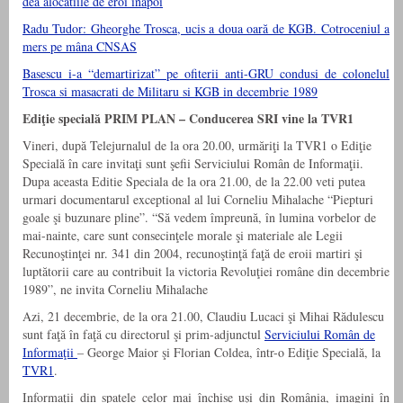
dea alocatiile de eroi inapoi
Radu Tudor: Gheorghe Trosca, ucis a doua oară de KGB. Cotroceniul a
mers pe mâna CNSAS
Basescu i-a “demartirizat” pe ofiterii anti-GRU condusi de colonelul
Trosca si masacrati de Militaru si KGB in decembrie 1989
Ediţie specială PRIM PLAN – Conducerea SRI vine la TVR1
Vineri, după Telejurnalul de la ora 20.00, urmăriţi la TVR1 o Ediţie
Specială în care invitaţi sunt şefii Serviciului Român de Informaţii.
Dupa aceasta Editie Speciala de la ora 21.00, de la 22.00 veti putea
urmari documentarul exceptional al lui Corneliu Mihalache “Piepturi
goale şi buzunare pline”. “Să vedem împreună, în lumina vorbelor de
mai-nainte, care sunt consecinţele morale şi materiale ale Legii
Recunoştinţei nr. 341 din 2004, recunoştinţă faţă de eroii martiri şi
luptătorii care au contribuit la victoria Revoluţiei române din decembrie
1989”, ne invita Corneliu Mihalache
Azi, 21 decembrie, de la ora 21.00, Claudiu Lucaci şi Mihai Rădulescu
sunt faţă în faţă cu directorul şi prim-adjunctul
Serviciului Român de
Informaţii
– George Maior şi Florian Coldea, într-o Ediţie Specială, la
TVR1
.
Informaţii din spatele celor mai închise uşi din România, imagini în