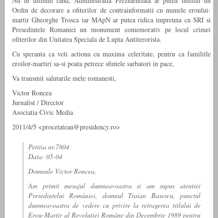
Nu in ultimul rand, Administratia Prezidentiala ar putea institui un
Ordin de decorare a ofiterilor de contrainformatii cu numele eroului-
martir Gheorghe Trosca iar MApN ar putea ridica impreuna cu SRI si
Presedintele Romaniei un monument comemorativ pe locul crimei
ofiterilor din Unitatea Speciala de Lupta Antiterorista.
Cu speranta ca veti actiona cu maxima celeritate, pentru ca familiile
eroilor-martiri sa-si poata petrece sfintele sarbatori in pace,
Va transmit salutarile mele romanesti,
Victor Roncea
Jurnalist / Director
Asociatia Civic Media
2011/4/5 <procetatean@presidency.ro>
Petitia nr.7804
Data: 05-04
Domnule Victor Roncea,
Am primit mesajul dumneavoastra si am supus atentiei
Presedintelui Romāniei, domnul Traian Basescu, punctul
dumneavoastra de vedere cu privire la retragerea titlului de
Erou-Martir al Revolutiei Romāne din Decembrie 1989 pentru