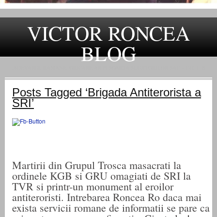
VICTOR RONCEA
BLOG
„ADEVARUL RAMANE, ORICARE AR FI SOARTA SLUJITORILOR SAI" – GH. I. B.
Posts Tagged ‘Brigada Antiterorista a
SRI’
Martirii din Grupul Trosca masacrati la
ordinele KGB si GRU omagiati de SRI la
TVR si printr-un monument al eroilor
antiteroristi. Intrebarea Roncea Ro daca mai
exista servicii romane de informatii se pare ca