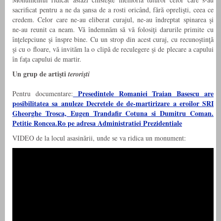
sacrificat pentru a ne da şansa de a rosti oricând, fără oprelişti, ceea ce
credem. Celor care ne-au eliberat curajul, ne-au îndreptat spinarea şi
ne-au reunit ca neam. Vă îndemnăm să vă folosiţi darurile primite cu
înţelepciune şi înspre bine. Cu un strop din acest curaj, cu recunoştinţă
şi cu o floare, vă invităm la o clipă de reculegere şi de plecare a capului
în faţa capului de martir.
Un grup de artişti
terorişti
Presedintele Romaniei Traian Basescu are
Pentru documentare:
posibilitatea sa anuleze Decretele de de-martirizare a eroilor SRI
Gheorghe Trosca, Eugen Trandafir Cotuna si Dumitru Coman.
Petitie Roncea.Ro pe adresa Administratiei Prezidentiale
VIDEO de la locul asasinării, unde se va ridica un monument: