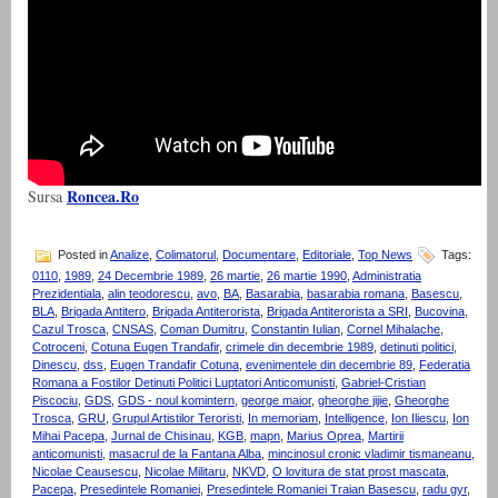
Roncea.Ro
Sursa
Posted in
Analize
,
Colimatorul
,
Documentare
,
Editoriale
,
Top News
Tags:
0110
,
1989
,
24 Decembrie 1989
,
26 martie
,
26 martie 1990
,
Administratia
Prezidentiala
,
alin teodorescu
,
avo
,
BA
,
Basarabia
,
basarabia romana
,
Basescu
,
BLA
,
Brigada Antitero
,
Brigada Antiterorista
,
Brigada Antiterorista a SRI
,
Bucovina
,
Cazul Trosca
,
CNSAS
,
Coman Dumitru
,
Constantin Iulian
,
Cornel Mihalache
,
Cotroceni
,
Cotuna Eugen Trandafir
,
crimele din decembrie 1989
,
detinuti politici
,
Dinescu
,
dss
,
Eugen Trandafir Cotuna
,
evenimentele din decembrie 89
,
Federatia
Romana a Fostilor Detinuti Politici Luptatori Anticomunisti
,
Gabriel-Cristian
Piscociu
,
GDS
,
GDS - noul komintern
,
george maior
,
gheorghe jijie
,
Gheorghe
Trosca
,
GRU
,
Grupul Artistilor Teroristi
,
In memoriam
,
Intelligence
,
Ion Iliescu
,
Ion
Mihai Pacepa
,
Jurnal de Chisinau
,
KGB
,
mapn
,
Marius Oprea
,
Martirii
anticomunisti
,
masacrul de la Fantana Alba
,
mincinosul cronic vladimir tismaneanu
,
Nicolae Ceausescu
,
Nicolae Militaru
,
NKVD
,
O lovitura de stat prost mascata
,
Pacepa
,
Presedintele Romaniei
,
Presedintele Romaniei Traian Basescu
,
radu gyr
,