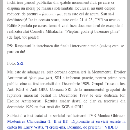
inchirieze panoul publicitar din spatele monumentului, pe care sa
dispuna un mesaj pe masura solemnitatii locului si nu unul despre
reduceri de preturi –
foto mai jos
, cum este cel de acum. Sau sa-l
desfiinteze)! Iar in aceasta seara, intre orele 21 si 23, TVR va avea o
Editie Speciala pe aceast tema si va difuza documentarul de exceptie al
realizatorului Corneliu Mihalache, “Piepturi goale şi buzunare pline”
(de fapt, tot goale!).
PS:
Raspunsul la intrebarea din finalul interventie mele (
video
) este: se
pare ca da!
Foto:
SRI
Mai este de adaugat ca, prin coroana depusa ieri la Monumentul Eroilor
Antiteroristi
(foto mai jos),
SRI a informat practic, pentru prima oara
public, cine au fost teroristii din Decembrie 1989. Grupul Trosca a fost
Anti-KGB si Anti-GRU. Coroana SRI de la monumentul grupului de
luptatori masacrat bestial in Decembrie 1989 le este dedicata lor,
Eroilor Antiteroristi. Rezulta asadar destul de clar ca teroristii din
decembrie 1989 au fost rusii din KGB si GRU.
Subiectul a fost tratat si in serialul realizatoarei TVR Monica Ghiruco:
Mostenirea Clandestina (I, II si III). Diplomatie si servicii secrete in
cartea lui Larry Watts, “Fereste-ma, Doamne, de prieteni”. VIDEO