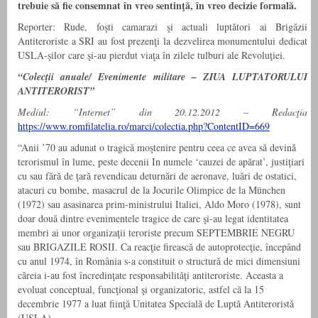
trebuie să fie consemnat în vreo sentinţă, în vreo decizie formală.
Reporter: Rude, foşti camarazi şi actuali luptători ai Brigăzii
Antiteroriste a SRI au fost prezenţi la dezvelirea monumentului dedicat
USLA-şilor care şi-au pierdut viaţa în zilele tulburi ale Revoluţiei.
“Colecţii anuale/ Evenimente militare – ZIUA LUPTATORULUI
ANTITERORIST”
Mediul: “Internet” din 20.12.2012 – Redacţia
https://www.romfilatelia.ro/marci/colectia.php?ContentID=669
“Anii ’70 au adunat o tragică moştenire pentru ceea ce avea să devină
terorismul în lume, peste decenii In numele ‘cauzei de apărat’, justiţiari
cu sau fără de ţară revendicau deturnări de aeronave, luări de ostatici,
atacuri cu bombe, masacrul de la Jocurile Olimpice de la München
(1972) sau asasinarea prim-ministrului Italiei, Aldo Moro (1978), sunt
doar două dintre evenimentele tragice de care şi-au legat identitatea
membri ai unor organizaţii teroriste precum SEPTEMBRIE NEGRU
sau BRIGAZILE ROSII. Ca reacţie firească de autoprotecţie, începând
cu anul 1974, în România s-a constituit o structură de mici dimensiuni
căreia i-au fost încredinţate responsabilităţi antiteroriste. Aceasta a
evoluat conceptual, funcţional şi organizatoric, astfel că la 15
decembrie 1977 a luat fiinţă Unitatea Specială de Luptă Antiteroristă
(USLA).