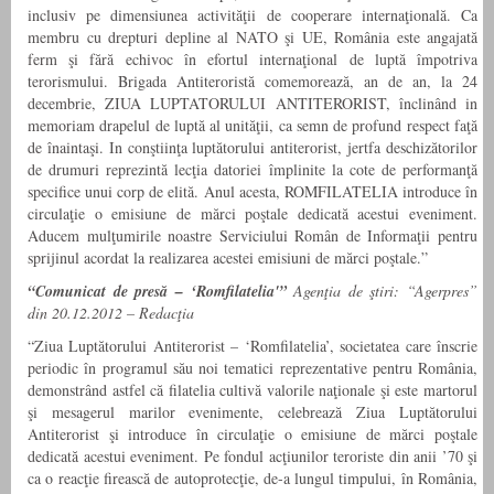
inclusiv pe dimensiunea activităţii de cooperare internaţională. Ca
membru cu drepturi depline al NATO şi UE, România este angajată
ferm şi fără echivoc în efortul internaţional de luptă împotriva
terorismului. Brigada Antiteroristă comemorează, an de an, la 24
decembrie, ZIUA LUPTATORULUI ANTITERORIST, înclinând in
memoriam drapelul de luptă al unităţii, ca semn de profund respect faţă
de înaintaşi. In conştiinţa luptătorului antiterorist, jertfa deschizătorilor
de drumuri reprezintă lecţia datoriei împlinite la cote de performanţă
specifice unui corp de elită. Anul acesta, ROMFILATELIA introduce în
circulaţie o emisiune de mărci poştale dedicată acestui eveniment.
Aducem mulţumirile noastre Serviciului Român de Informaţii pentru
sprijinul acordat la realizarea acestei emisiuni de mărci poştale.”
“Comunicat de presă – ‘Romfilatelia'”
Agenţia de ştiri: “Agerpres”
din 20.12.2012 – Redacţia
“Ziua Luptătorului Antiterorist – ‘Romfilatelia’, societatea care înscrie
periodic în programul său noi tematici reprezentative pentru România,
demonstrând astfel că filatelia cultivă valorile naţionale şi este martorul
şi mesagerul marilor evenimente, celebrează Ziua Luptătorului
Antiterorist şi introduce în circulaţie o emisiune de mărci poştale
dedicată acestui eveniment. Pe fondul acţiunilor teroriste din anii ’70 şi
ca o reacţie firească de autoprotecţie, de-a lungul timpului, în România,