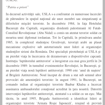
“Patria a priori”
In decursul activităţii sale, USLA s-a confruntat cu numeroase încercări
de pătrundere în spaţiul naţional ale unor membri sau simpatizanţi ai
diferitelor mişcări teroriste. In decembrie 1984, în faţa Hotelului
Bucureşti din Capitală, organizaţia disidentă palestiniană Al Fatah-
Consiliul Revoluţionar (Abu Nidal) a comis un atentat terorist soldat cu
moartea unui diplomat iordanian. Tot în Capitală, în primăvara anului
1985, în complexul studenţesc Grozăveşti, terorişti arabi au plasat
mecanisme explozive sub autoturismele unor lideri ai organizaţiei
studenţilor sirieni din România. Doi specialişti pirotehnişti ai USLA şi-
au pierdut viaţa în încercarea de dezamorsare a dispozitivelor capcană.
Instituţia ‘luptătorului antiterorist’ a înregistrat cea mai grea jertfă în 24
decembrie 1989: în tumultul evenimentelor Revoluţiei, în Bucureşti, şi-
au pierdut viaţa nouă luptători antiterorişti. 1990 este ‘anul de naştere’
al Brigăzii Antiteroriste. Noul început de drum a stat sub semnul altor
provocări ale ameninţării teroriste: în august 1991, la Bucureşti, un
comando indian al organizaţiei teroriste Baabar Khalsa a încercat
asasinarea ambasadorului conaţional acreditat în ţara noastră. Datorită
intervenţiei luptătorilor antiterorişti, atentatul s-a soldat cu un eşec. Mai
târziu, în anul 1995, Brigada Antiteroristă a identificat lideri ai
organizaţiei teroriste ‘Armata Roşie Japoneză’, reuşind să prevină