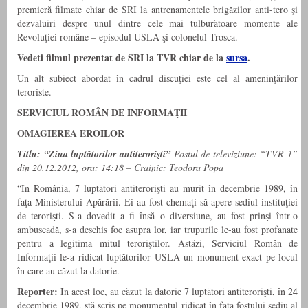
premieră filmate chiar de SRI la antrenamentele brigăzilor anti-tero şi
dezvăluiri despre unul dintre cele mai tulburătoare momente ale
Revoluţiei române – episodul USLA şi colonelul Trosca.
Vedeti filmul prezentat de SRI la TVR chiar de la
sursa
.
Un alt subiect abordat în cadrul discuţiei este cel al ameninţărilor
teroriste.
SERVICIUL ROMÂN DE INFORMAŢII
OMAGIEREA EROILOR
Titlu: “Ziua luptătorilor antiterorişti”
Postul de televiziune: “TVR 1”
din 20.12.2012, ora: 14:18 – Crainic: Teodora Popa
“In România, 7 luptători antiterorişti au murit în decembrie 1989, în
faţa Ministerului Apărării. Ei au fost chemaţi să apere sediul instituţiei
de terorişti. S-a dovedit a fi însă o diversiune, au fost prinşi într-o
ambuscadă, s-a deschis foc asupra lor, iar trupurile le-au fost profanate
pentru a legitima mitul teroriştilor. Astăzi, Serviciul Român de
Informaţii le-a ridicat luptătorilor USLA un monument exact pe locul
în care au căzut la datorie.
Reporter:
In acest loc, au căzut la datorie 7 luptători antiterorişti, în 24
decembrie 1989, stă scris pe monumentul ridicat în faţa fostului sediu al