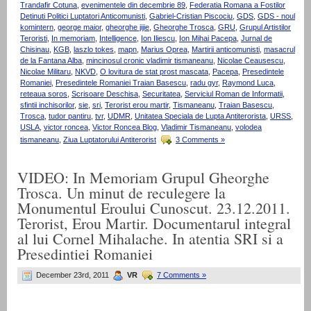
Trandafir Cotuna
,
evenimentele din decembrie 89
,
Federatia Romana a Fostilor
Detinuti Politici Luptatori Anticomunisti
,
Gabriel-Cristian Piscociu
,
GDS
,
GDS - noul
komintern
,
george maior
,
gheorghe jijie
,
Gheorghe Trosca
,
GRU
,
Grupul Artistilor
Teroristi
,
In memoriam
,
Intelligence
,
Ion Iliescu
,
Ion Mihai Pacepa
,
Jurnal de
Chisinau
,
KGB
,
laszlo tokes
,
mapn
,
Marius Oprea
,
Martirii anticomunisti
,
masacrul
de la Fantana Alba
,
mincinosul cronic vladimir tismaneanu
,
Nicolae Ceausescu
,
Nicolae Militaru
,
NKVD
,
O lovitura de stat prost mascata
,
Pacepa
,
Presedintele
Romaniei
,
Presedintele Romaniei Traian Basescu
,
radu gyr
,
Raymond Luca
,
reteaua soros
,
Scrisoare Deschisa
,
Securitatea
,
Serviciul Roman de Informatii
,
sfintii inchisorilor
,
sie
,
sri
,
Terorist erou martir
,
Tismaneanu
,
Traian Basescu
,
Trosca
,
tudor pantiru
,
tvr
,
UDMR
,
Unitatea Speciala de Lupta Antiterorista
,
URSS
,
USLA
,
victor roncea
,
Victor Roncea Blog
,
Vladimir Tismaneanu
,
volodea
tismaneanu
,
Ziua Luptatorului Antiterorist
3 Comments »
VIDEO: In Memoriam Grupul Gheorghe
Trosca. Un minut de reculegere la
Monumentul Eroului Cunoscut. 23.12.2011.
Terorist, Erou Martir. Documentarul integral
al lui Cornel Mihalache. In atentia SRI si a
Presedintiei Romaniei
December 23rd, 2011
VR
7 Comments »