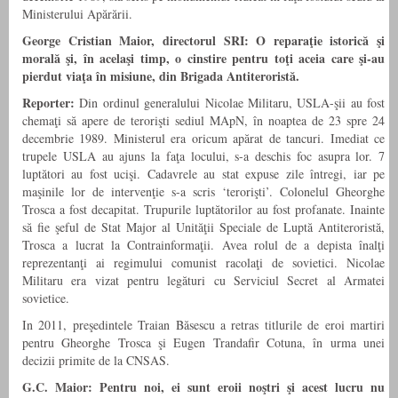
Ministerului Apărării.
George Cristian Maior, directorul SRI:
O reparaţie istorică şi
morală şi, în acelaşi timp, o cinstire pentru toţi aceia care şi-au
pierdut viaţa în misiune, din Brigada Antiteroristă.
Reporter:
Din ordinul generalului Nicolae Militaru, USLA-şii au fost
chemaţi să apere de terorişti sediul MApN, în noaptea de 23 spre 24
decembrie 1989. Ministerul era oricum apărat de tancuri. Imediat ce
trupele USLA au ajuns la faţa locului, s-a deschis foc asupra lor. 7
luptători au fost ucişi. Cadavrele au stat expuse zile întregi, iar pe
maşinile lor de intervenţie s-a scris ‘terorişti’. Colonelul Gheorghe
Trosca a fost decapitat. Trupurile luptătorilor au fost profanate. Inainte
să fie şeful de Stat Major al Unităţii Speciale de Luptă Antiteroristă,
Trosca a lucrat la Contrainformaţii. Avea rolul de a depista înalţi
reprezentanţi ai regimului comunist racolaţi de sovietici. Nicolae
Militaru era vizat pentru legături cu Serviciul Secret al Armatei
sovietice.
In 2011, preşedintele Traian Băsescu a retras titlurile de eroi martiri
pentru Gheorghe Trosca şi Eugen Trandafir Cotuna, în urma unei
decizii primite de la CNSAS.
G.C. Maior:
Pentru noi, ei sunt eroii noştri şi acest lucru nu