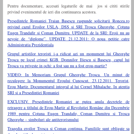
Pentru documentare, accesati legaturile de mai jos si cititi stirile
privind evenimentul de ieri din continuarea acestora.
Presedintele Romaniei Traian Basescu raspunde solicitarii Roncea.ro
privind cazul Eroilor USLA, DSS si SRI Trosca Gheorghe, Cotuna
Eugen Trandafir si Coman Dumitru. UPDATE de la SRI: Eroii nu au
nevoie de “diplome”. UPDATE 21.12.2011: O noua petitie catre
Administratia Prezidentiala
Grupul artistilor teroristi i-a ridicat azi un monument lui Gheorghe
Trosca pe locul crimei KGB. Domnilor Iliescu si Basescu, capul lui
Trosca va priveste in ochi: a fost sau nu a fost erou-martir?
VIDEO: In Memoriam Grupul Gheorghe Trosca. Un minut de
reculegere la Monumentul Eroului Cunoscut. 23.12.2011. Terorist,
Erou Martir. Documentarul integral al lui Cornel Mihalache. In atentia
SRI si a Presedintiei Romaniei
EXCLUSIV. Presedintele Romaniei ar putea anula decretele de
retragere a titlului de Erou-Martir al Revolutiei Române din Decembrie
1989 pentru Cotuna Eugen Trandafir, Coman Dumitru si Trosca
Gheorghe – simboluri ale antiterorismului
Tragedia eroilor Trosca si Coman continua. Familiile sunt obligate sa