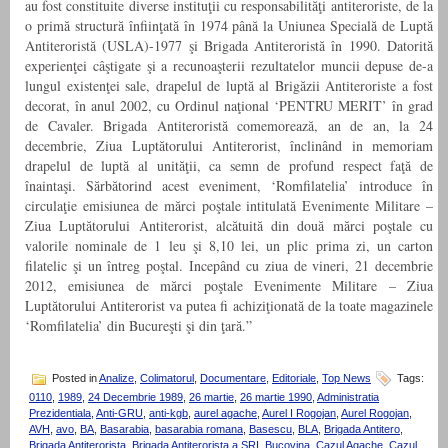
au fost constituite diverse instituţii cu responsabilităţi antiteroriste, de la
o primă structură înfiinţată în 1974 până la Uniunea Specială de Luptă
Antiteroristă (USLA)-1977 şi Brigada Antiteroristă în 1990. Datorită
experienţei câştigate şi a recunoaşterii rezultatelor muncii depuse de-a
lungul existenţei sale, drapelul de luptă al Brigăzii Antiteroriste a fost
decorat, în anul 2002, cu Ordinul naţional ‘PENTRU MERIT’ în grad
de Cavaler. Brigada Antiteroristă comemorează, an de an, la 24
decembrie, Ziua Luptătorului Antiterorist, înclinând in memoriam
drapelul de luptă al unităţii, ca semn de profund respect faţă de
înaintaşi. Sărbătorind acest eveniment, ‘Romfilatelia’ introduce în
circulaţie emisiunea de mărci poştale intitulată Evenimente Militare –
Ziua Luptătorului Antiterorist, alcătuită din două mărci poştale cu
valorile nominale de 1 leu şi 8,10 lei, un plic prima zi, un carton
filatelic şi un întreg poştal. Incepând cu ziua de vineri, 21 decembrie
2012, emisiunea de mărci poştale Evenimente Militare – Ziua
Luptătorului Antiterorist va putea fi achiziţionată de la toate magazinele
‘Romfilatelia’ din Bucureşti şi din ţară.”
Posted in
Analize
,
Colimatorul
,
Documentare
,
Editoriale
,
Top News
Tags:
0110
,
1989
,
24 Decembrie 1989
,
26 martie
,
26 martie 1990
,
Administratia
Prezidentiala
,
Anti-GRU
,
anti-kgb
,
aurel agache
,
Aurel I Rogojan
,
Aurel Rogojan
,
AVH
,
avo
,
BA
,
Basarabia
,
basarabia romana
,
Basescu
,
BLA
,
Brigada Antitero
,
Brigada Antiterorista
,
Brigada Antiterorista a SRI
,
Bucovina
,
Cazul Agache
,
Cazul