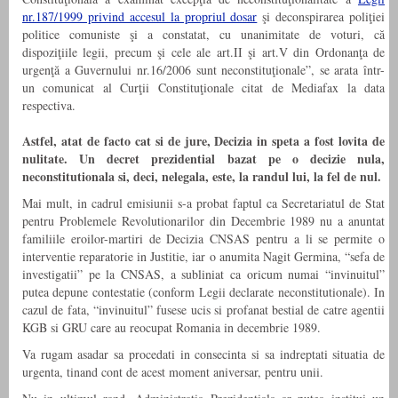
nr.187/1999 privind accesul la propriul dosar
şi deconspirarea poliţiei
politice comuniste şi a constatat, cu unanimitate de voturi, că
dispoziţiile legii, precum şi cele ale art.II şi art.V din Ordonanţa de
urgenţă a Guvernului nr.16/2006 sunt neconstituţionale”, se arata într-
un comunicat al Curţii Constituţionale citat de Mediafax la data
respectiva.
Astfel, atat de facto cat si de jure, Decizia in speta a fost lovita de
nulitate. Un decret prezidential bazat pe o decizie nula,
neconstitutionala si, deci, nelegala, este, la randul lui, la fel de nul.
Mai mult, in cadrul emisiunii s-a probat faptul ca Secretariatul de Stat
pentru Problemele Revolutionarilor din Decembrie 1989 nu a anuntat
familiile eroilor-martiri de Decizia CNSAS pentru a li se permite o
interventie reparatorie in Justitie, iar o anumita Nagit Germina, “sefa de
investigatii” pe la CNSAS, a subliniat ca oricum numai “invinuitul”
putea depune contestatie (conform Legii declarate neconstitutionale). In
cazul de fata, “invinuitul” fusese ucis si profanat bestial de catre agentii
KGB si GRU care au reocupat Romania in decembrie 1989.
Va rugam asadar sa procedati in consecinta si sa indreptati situatia de
urgenta, tinand cont de acest moment aniversar, pentru unii.