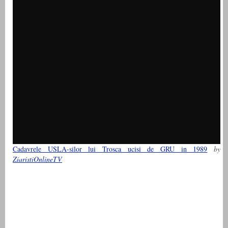
Cadavrele USLA-silor lui Trosca ucisi de GRU in 1989
by
ZiaristiOnlineTV