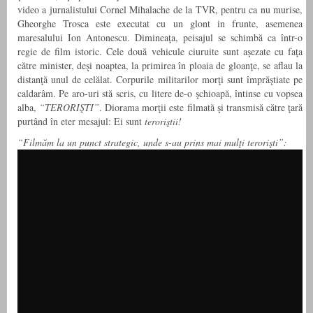
video a jurnalistului Cornel Mihalache de la TVR, pentru ca nu murise,
Gheorghe Trosca este executat cu un glont in frunte, asemenea
maresalului Ion Antonescu. Dimineaţa, peisajul se schimbă ca într-o
regie de film istoric. Cele două vehicule ciuruite sunt aşezate cu faţa
către minister, deşi noaptea, la primirea în ploaia de gloanţe, se aflau la
distanţă unul de celălat. Corpurile militarilor morţi sunt împrăştiate pe
caldarâm. Pe aro-uri stă scris, cu litere de-o şchioapă, întinse cu vopsea
alba,
“TERORIŞTI”
. Diorama morţii este filmată şi transmisă către ţară
purtând în eter mesajul: Ei sunt
teroriştii!
“Filmăm la un punct strategic, unde s-au prins mai mulţi terorişti”: