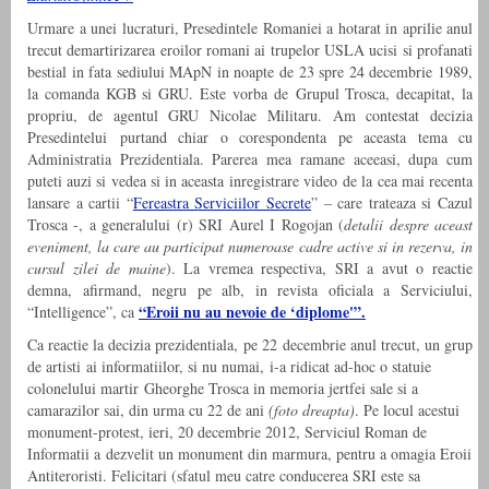
Urmare a unei lucraturi, Presedintele Romaniei a hotarat in aprilie anul
trecut demartirizarea eroilor romani ai trupelor USLA ucisi si profanati
bestial in fata sediului MApN in noapte de 23 spre 24 decembrie 1989,
la comanda KGB si GRU. Este vorba de Grupul Trosca, decapitat, la
propriu, de agentul GRU Nicolae Militaru. Am contestat decizia
Presedintelui purtand chiar o corespondenta pe aceasta tema cu
Administratia Prezidentiala. Parerea mea ramane aceeasi, dupa cum
puteti auzi si vedea si in aceasta inregistrare video de la cea mai recenta
lansare a cartii “
Fereastra Serviciilor Secrete
” – care trateaza si Cazul
Trosca -, a generalului (r) SRI Aurel I Rogojan (
detalii despre aceast
eveniment, la care au participat numeroase cadre active si in rezerva, in
cursul zilei de maine
). La vremea respectiva, SRI a avut o reactie
demna, afirmand, negru pe alb, in revista oficiala a Serviciului,
“Eroii nu au nevoie de ‘diplome'”.
“Intelligence”, ca
Ca reactie la decizia prezidentiala, pe 22 decembrie anul trecut, un grup
de artisti ai informatiilor, si nu numai, i-a ridicat ad-hoc o statuie
colonelului martir Gheorghe Trosca in memoria jertfei sale si a
camarazilor sai, din urma cu 22 de ani
(foto dreapta)
. Pe locul acestui
monument-protest, ieri, 20 decembrie 2012, Serviciul Roman de
Informatii a dezvelit un monument din marmura, pentru a omagia Eroii
Antiteroristi. Felicitari (sfatul meu catre conducerea SRI este sa