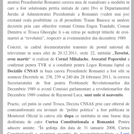
atentiei Presedintelui Romaniei cererea mea de reanalizare a modului in
care a fost solutionata petitia initiala de catre Dvs si Departamentul
Juridic al Administratiei Prezidentiale a Romaniei (vedeti mai jos)
existand reala posibilitate ca dl presedinte Traian Basescu sa anuleze
decretele prin care ofiterilor romani Cotuna Eugen Trandafir, Coman
Dumitru si Trosca Gheorghe li s-au retras pe nedrept titlurile de eroi-
martiri ai “revolutiei”, respectiv ai evenimentelor din decembrie 1989.
Concret, in cadrul documentarului transmis de postul national de
Terorist,
televiziune in seara zilei de 20.12.2011, orele 22, intitulat „
erou martir
Cornel Mihalache
Avocatul Poporului
“ si realizat de
,
a
confirmat pentru TVR si a consfintit pentru Legea Romana faptul ca
Deciziile CNSAS
in baza carora Presedintele Romaniei a fost silit sa
semneze Decretele nr. 238, 239 si 240 din 28 februarie 2011, la cererea
Secretariatului de Stat pentru Problemele Revolutionarilor din
Decembrie 1989 si avizul Comisiei parlamentare a revolutionarilor din
sunt nule si neavenite
Decembrie 1989 conduse de Raymond Luca,
.
Practic, cel putin in cazul Trosca, Decizia CNSAS prin care ofiterul de
contrainformatii era invinuit de “politie politica” a fost publicata in
dupa
Monitorul Oficial
la cateva zile
ce institutia in sine fusese deja
Curtea Constitutionala a Romaniei
desfiintata de catre
. Pentru
aducere aminte: “În şedinţa din data de 31 ianuarie 2008, Curtea
Constituţională a examinat excepţia de neconstituţionalitate a
Legii