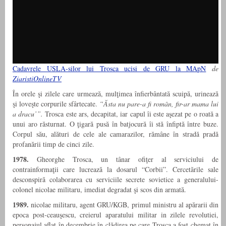
Cadavrele USLA-silor lui Trosca ucisi de GRU la MApN
de
ZiaristiOnlineTV
În orele şi zilele care urmează, mulţimea înfierbântată scuipă, urinează
şi loveşte corpurile sfârtecate.
“Ăsta nu pare-a fi român, fir-ar mama lui
a dracu’”.
Trosca este ars, decapitat, iar capul îi este aşezat pe o roată a
unui aro răsturnat. O ţigară pusă în batjocură îi stă înfiptă între buze.
Corpul său, alături de cele ale camarazilor, rămâne în stradă pradă
profanării timp de cinci zile.
1978.
Gheorghe Trosca, un tânar ofiţer al serviciului de
contrainformaţii care lucrează la dosarul “Corbii”. Cercetările sale
desconspiră colaborarea cu serviciile secrete sovietice a generalului-
colonel nicolae militaru, imediat degradat şi scos din armată.
1989.
nicolae militaru, agent GRU/KGB, primul ministru al apărarii din
epoca post-ceauşescu, creierul aparatului militar in zilele revolutiei,
personajul aflat în decembrie în clădirea pe care Trosca a fost chemat în