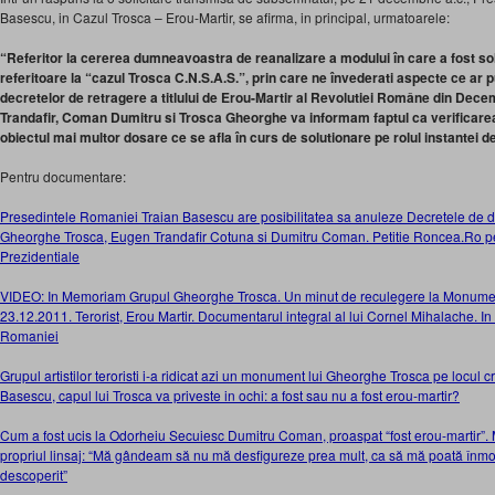
Basescu, in Cazul Trosca – Erou-Martir, se afirma, in principal, urmatoarele:
“Referitor la cererea dumneavoastra de reanalizare a modului în care a fost solut
referitoare la “cazul Trosca C.N.S.A.S.”, prin care ne învederati aspecte ce ar
decretelor de retragere a titlului de Erou-Martir al Revolutiei Române din De
Trandafir, Coman Dumitru si Trosca Gheorghe va informam faptul ca verificarea 
obiectul mai multor dosare ce se afla în curs de solutionare pe rolul instantei d
Pentru documentare:
Presedintele Romaniei Traian Basescu are posibilitatea sa anuleze Decretele de de
Gheorghe Trosca, Eugen Trandafir Cotuna si Dumitru Coman. Petitie Roncea.Ro pe
Prezidentiale
VIDEO: In Memoriam Grupul Gheorghe Trosca. Un minut de reculegere la Monumen
23.12.2011. Terorist, Erou Martir. Documentarul integral al lui Cornel Mihalache. In 
Romaniei
Grupul artistilor teroristi i-a ridicat azi un monument lui Gheorghe Trosca pe locul c
Basescu, capul lui Trosca va priveste in ochi: a fost sau nu a fost erou-martir?
Cum a fost ucis la Odorheiu Secuiesc Dumitru Coman, proaspat “fost erou-martir”. 
propriul linsaj: “Mă gândeam să nu mă desfigureze prea mult, ca să mă poată înmor
descoperit”