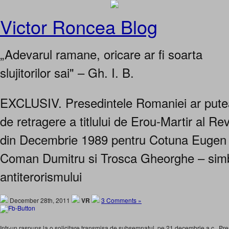
Victor Roncea Blog
„Adevarul ramane, oricare ar fi soarta
slujitorilor sai" – Gh. I. B.
EXCLUSIV. Presedintele Romaniei ar putea
de retragere a titlului de Erou-Martir al R
din Decembrie 1989 pentru Cotuna Eugen T
Coman Dumitru si Trosca Gheorghe – simb
antiterorismului
December 28th, 2011
VR
3 Comments »
Intr-un raspuns la o solicitare transmisa de subsemnatul, pe 21 decembrie a.c., Pr